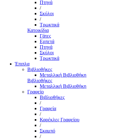
Πτηνά
/
Σκύλοι
/
Τρωκτικά
Κατοικίδια
Γάτες
Ερπετά
Πτηνά
Σκύλοι
Τρωκτικά
Έπιπλα
Βιβλιοθήκες
Μεταλλική Βιβλιοθήκη
Βιβλιοθήκες
Μεταλλική Βιβλιοθήκη
Γραφείο
Βιβλιοθήκες
/
Γραφεία
/
Καρέκλες Γραφείου
/
Σκαμπό
/