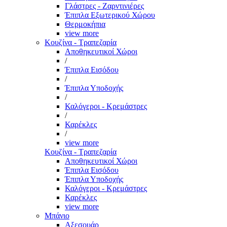
Γλάστρες - Ζαρντινιέρες
Έπιπλα Εξωτερικού Χώρου
Θερμοκήπια
view more
Κουζίνα - Τραπεζαρία
Αποθηκευτικοί Χώροι
/
Έπιπλα Εισόδου
/
Έπιπλα Υποδοχής
/
Καλόγεροι - Κρεμάστρες
/
Καρέκλες
/
view more
Κουζίνα - Τραπεζαρία
Αποθηκευτικοί Χώροι
Έπιπλα Εισόδου
Έπιπλα Υποδοχής
Καλόγεροι - Κρεμάστρες
Καρέκλες
view more
Μπάνιο
Αξεσουάρ