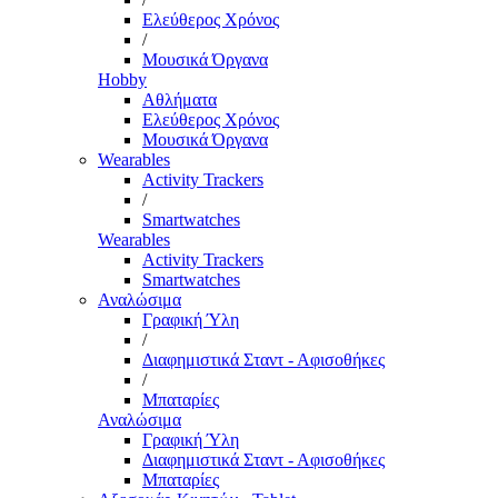
Ελεύθερος Χρόνος
/
Μουσικά Όργανα
Hobby
Αθλήματα
Ελεύθερος Χρόνος
Μουσικά Όργανα
Wearables
Activity Trackers
/
Smartwatches
Wearables
Activity Trackers
Smartwatches
Αναλώσιμα
Γραφική Ύλη
/
Διαφημιστικά Σταντ - Αφισοθήκες
/
Μπαταρίες
Αναλώσιμα
Γραφική Ύλη
Διαφημιστικά Σταντ - Αφισοθήκες
Μπαταρίες