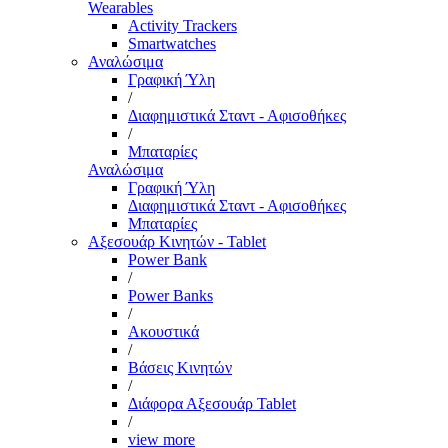
Wearables
Activity Trackers
Smartwatches
Αναλώσιμα
Γραφική Ύλη
/
Διαφημιστικά Σταντ - Αφισοθήκες
/
Μπαταρίες
Αναλώσιμα
Γραφική Ύλη
Διαφημιστικά Σταντ - Αφισοθήκες
Μπαταρίες
Αξεσουάρ Κινητών - Tablet
Power Bank
/
Power Banks
/
Ακουστικά
/
Βάσεις Κινητών
/
Διάφορα Αξεσουάρ Tablet
/
view more