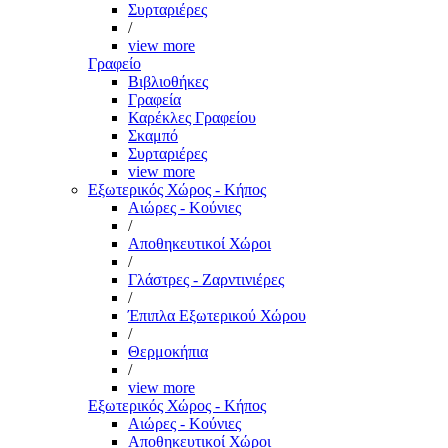
Συρταριέρες
/
view more
Γραφείο
Βιβλιοθήκες
Γραφεία
Καρέκλες Γραφείου
Σκαμπό
Συρταριέρες
view more
Εξωτερικός Χώρος - Κήπος
Αιώρες - Κούνιες
/
Αποθηκευτικοί Χώροι
/
Γλάστρες - Ζαρντινιέρες
/
Έπιπλα Εξωτερικού Χώρου
/
Θερμοκήπια
/
view more
Εξωτερικός Χώρος - Κήπος
Αιώρες - Κούνιες
Αποθηκευτικοί Χώροι