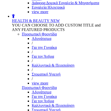
Διάφορα Δομικά Εργαλεία & Μηχανήματα
Εργαλεία Ηλεκτρικά
view more
HEALTH & BEAUTY
NEW
YOU CAN CHOOSE TO ADD CUSTOM TITLE and
ANY FEATURED PRODUCTS
Προσωπική Φροντίδα
Αδυνάτισμα
/
Για την Γυναίκα
/
Για τον Άνδρα
/
Καλλυντικά & Περιποίηση
/
Στοματική Υγιεινή
/
view more
Προσωπική Φροντίδα
Αδυνάτισμα
Για την Γυναίκα
Για τον Άνδρα
Καλλυντικά & Περιποίηση
Στοματική Υγιεινή