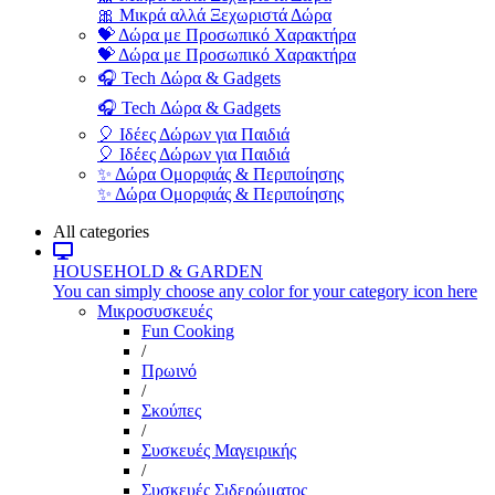
🎀 Μικρά αλλά Ξεχωριστά Δώρα
💝 Δώρα με Προσωπικό Χαρακτήρα
💝 Δώρα με Προσωπικό Χαρακτήρα
🎧 Tech Δώρα & Gadgets
🎧 Tech Δώρα & Gadgets
🎈 Ιδέες Δώρων για Παιδιά
🎈 Ιδέες Δώρων για Παιδιά
✨ Δώρα Ομορφιάς & Περιποίησης
✨ Δώρα Ομορφιάς & Περιποίησης
All categories
HOUSEHOLD & GARDEN
You can simply choose any color for your category icon here
Μικροσυσκευές
Fun Cooking
/
Πρωινό
/
Σκούπες
/
Συσκευές Μαγειρικής
/
Συσκευές Σιδερώματος