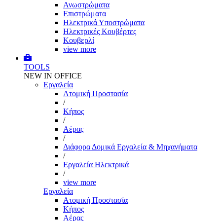
Ανωστρώματα
Επιστρώματα
Ηλεκτρικά Υποστρώματα
Ηλεκτρικές Κουβέρτες
Κουβερλί
view more
TOOLS
NEW IN OFFICE
Εργαλεία
Aτομική Προστασία
/
Kήπος
/
Αέρας
/
Διάφορα Δομικά Εργαλεία & Μηχανήματα
/
Εργαλεία Ηλεκτρικά
/
view more
Εργαλεία
Aτομική Προστασία
Kήπος
Αέρας