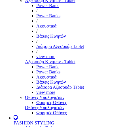
Αξεσουάρ Κινητών - Tablet
Power Bank
/
Power Banks
/
Ακουστικά
/
Βάσεις Κινητών
/
Διάφορα Αξεσουάρ Tablet
/
view more
Αξεσουάρ Κινητών - Tablet
Power Bank
Power Banks
Ακουστικά
Βάσεις Κινητών
Διάφορα Αξεσουάρ Tablet
view more
Οθόνες Υπολογιστών
Φορητές Οθόνες
Οθόνες Υπολογιστών
Φορητές Οθόνες
FASHION STYLING