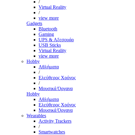
/
Virtual Reality
/
view more
Gadgets
Bluetooth
Gaming
UPS & Αξεσουάρ
USB Sticks
Virtual Reality
view more
Hobby
Αθλήματα
/
Ελεύθερος Χρόνος
/
Μουσικά Όργανα
Hobby
Αθλήματα
Ελεύθερος Χρόνος
Μουσικά Όργανα
Wearables
Activity Trackers
/
Smartwatches