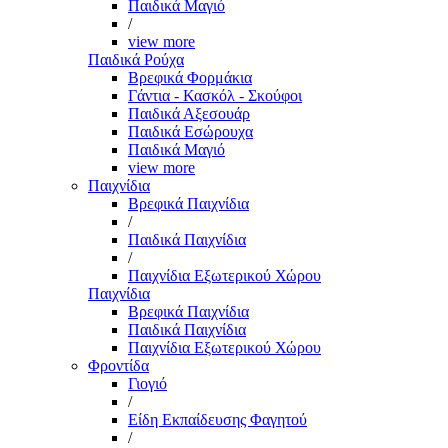
Παιδικά Μαγιό
/
view more
Παιδικά Ρούχα
Βρεφικά Φορμάκια
Γάντια - Κασκόλ - Σκούφοι
Παιδικά Αξεσουάρ
Παιδικά Εσώρουχα
Παιδικά Μαγιό
view more
Παιχνίδια
Βρεφικά Παιχνίδια
/
Παιδικά Παιχνίδια
/
Παιχνίδια Εξωτερικού Χώρου
Παιχνίδια
Βρεφικά Παιχνίδια
Παιδικά Παιχνίδια
Παιχνίδια Εξωτερικού Χώρου
Φροντίδα
Γιογιό
/
Είδη Εκπαίδευσης Φαγητού
/