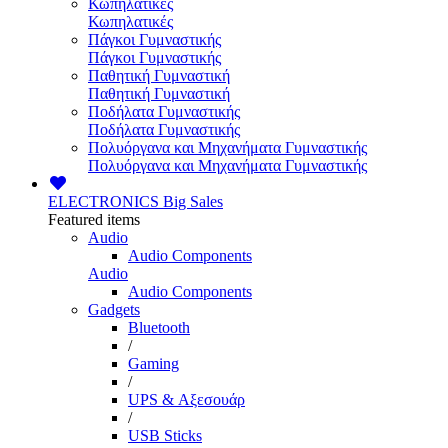
Κωπηλατικές
Κωπηλατικές
Πάγκοι Γυμναστικής
Πάγκοι Γυμναστικής
Παθητική Γυμναστική
Παθητική Γυμναστική
Ποδήλατα Γυμναστικής
Ποδήλατα Γυμναστικής
Πολυόργανα και Μηχανήματα Γυμναστικής
Πολυόργανα και Μηχανήματα Γυμναστικής
ELECTRONICS
Big Sales
Featured items
Audio
Audio Components
Audio
Audio Components
Gadgets
Bluetooth
/
Gaming
/
UPS & Αξεσουάρ
/
USB Sticks