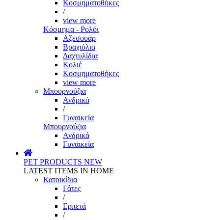
Κοσμηματοθήκες
/
view more
Κόσμημα - Ρολόι
Αξεσουάρ
Βραχιόλια
Δαχτυλίδια
Κολιέ
Κοσμηματοθήκες
view more
Μπουρνούζια
Ανδρικά
/
Γυναικεία
Μπουρνούζια
Ανδρικά
Γυναικεία
PET PRODUCTS
NEW
LATEST ITEMS IN HOME
Κατοικίδια
Γάτες
/
Ερπετά
/