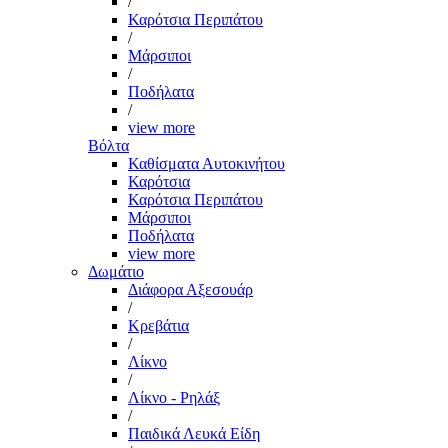
/
Καρότσια Περιπάτου
/
Μάρσιποι
/
Ποδήλατα
/
view more
Βόλτα
Καθίσματα Αυτοκινήτου
Καρότσια
Καρότσια Περιπάτου
Μάρσιποι
Ποδήλατα
view more
Δωμάτιο
Διάφορα Αξεσουάρ
/
Κρεβάτια
/
Λίκνο
/
Λίκνο - Ρηλάξ
/
Παιδικά Λευκά Είδη