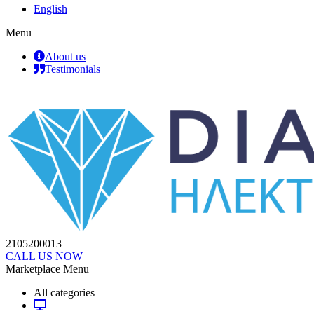
English
Menu
About us
Testimonials
2105200013
CALL US NOW
Marketplace Menu
All categories