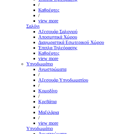
/
Καθρέφτες
/
view more
Σαλόνι
Αξεσουάρ Σαλονιού
Αποσμητικά Χώρου
Διαχωριστικά Εσωτερικού Χώρου
Έπιπλα Τηλεόρασης
Καθρέφτες
view more
Υπνοδωμάτιο
Ανωστρώματα
/
Αξεσουάρ Υπνοδωματίου
/
Κομοδίνο
/
Κρεβάτια
/
Μαξιλάρια
/
view more
Υπνοδωμάτιο
Ανωστρώματα