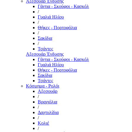
Αξεσουάρ Ένδυσης
Γάντια - Σκούφοι - Κασκόλ
/
Γυαλιά Ηλίου
/
Θήκες - Πορτοφόλια
/
Σακίδια
/
Τσάντες
Αξεσουάρ Ένδυσης
Γάντια - Σκούφοι - Κασκόλ
Γυαλιά Ηλίου
Θήκες - Πορτοφόλια
Σακίδια
Τσάντες
Κόσμημα - Ρολόι
Αξεσουάρ
/
Βραχιόλια
/
Δαχτυλίδια
/
Κολιέ
/