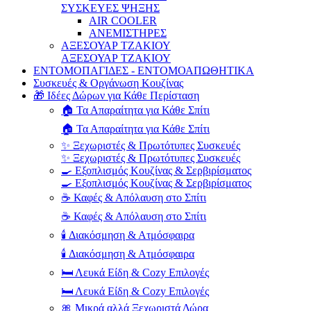
ΣΥΣΚΕΥΕΣ ΨΗΞΗΣ
AIR COOLER
ΑΝΕΜΙΣΤΗΡΕΣ
ΑΞΕΣΟΥΑΡ ΤΖΑΚΙΟΥ
ΑΞΕΣΟΥΑΡ ΤΖΑΚΙΟΥ
ΕΝΤΟΜΟΠΑΓΙΔΕΣ - ΕΝΤΟΜΟΑΠΩΘΗΤΙΚΑ
Συσκευές & Οργάνωση Κουζίνας
🎁 Ιδέες Δώρων για Κάθε Περίσταση
🏠 Τα Απαραίτητα για Κάθε Σπίτι
🏠 Τα Απαραίτητα για Κάθε Σπίτι
✨ Ξεχωριστές & Πρωτότυπες Συσκευές
✨ Ξεχωριστές & Πρωτότυπες Συσκευές
🍳 Εξοπλισμός Κουζίνας & Σερβιρίσματος
🍳 Εξοπλισμός Κουζίνας & Σερβιρίσματος
☕ Καφές & Απόλαυση στο Σπίτι
☕ Καφές & Απόλαυση στο Σπίτι
🕯️ Διακόσμηση & Ατμόσφαιρα
🕯️ Διακόσμηση & Ατμόσφαιρα
🛏️ Λευκά Είδη & Cozy Επιλογές
🛏️ Λευκά Είδη & Cozy Επιλογές
🎀 Μικρά αλλά Ξεχωριστά Δώρα