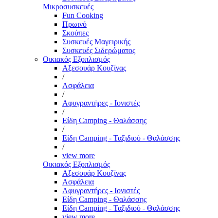
Μικροσυσκευές
Fun Cooking
Πρωινό
Σκούπες
Συσκευές Μαγειρικής
Συσκευές Σιδερώματος
Οικιακός Εξοπλισμός
Αξεσουάρ Κουζίνας
/
Ασφάλεια
/
Αφυγραντήρες - Ιονιστές
/
Είδη Camping - Θαλάσσης
/
Είδη Camping - Ταξιδιού - Θαλάσσης
/
view more
Οικιακός Εξοπλισμός
Αξεσουάρ Κουζίνας
Ασφάλεια
Αφυγραντήρες - Ιονιστές
Είδη Camping - Θαλάσσης
Είδη Camping - Ταξιδιού - Θαλάσσης
view more