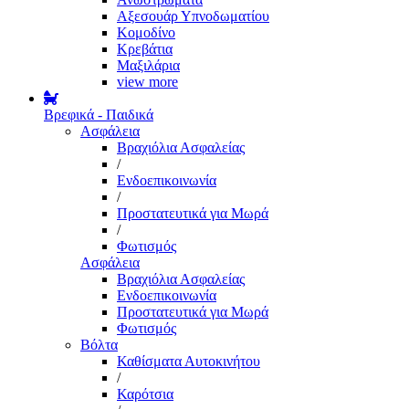
Αξεσουάρ Υπνοδωματίου
Κομοδίνο
Κρεβάτια
Μαξιλάρια
view more
Βρεφικά - Παιδικά
Ασφάλεια
Βραχιόλια Ασφαλείας
/
Ενδοεπικοινωνία
/
Προστατευτικά για Μωρά
/
Φωτισμός
Ασφάλεια
Βραχιόλια Ασφαλείας
Ενδοεπικοινωνία
Προστατευτικά για Μωρά
Φωτισμός
Βόλτα
Καθίσματα Αυτοκινήτου
/
Καρότσια