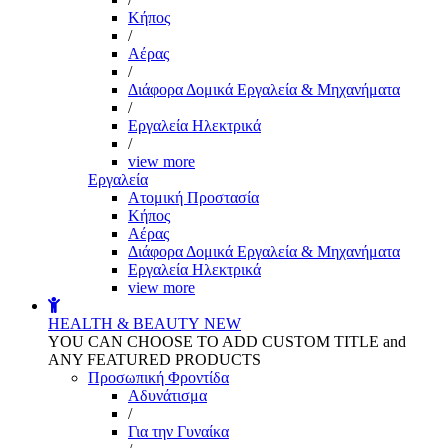
Kήπος
/
Αέρας
/
Διάφορα Δομικά Εργαλεία & Μηχανήματα
/
Εργαλεία Ηλεκτρικά
/
view more
Εργαλεία
Aτομική Προστασία
Kήπος
Αέρας
Διάφορα Δομικά Εργαλεία & Μηχανήματα
Εργαλεία Ηλεκτρικά
view more
HEALTH & BEAUTY
NEW
YOU CAN CHOOSE TO ADD CUSTOM TITLE and
ANY FEATURED PRODUCTS
Προσωπική Φροντίδα
Αδυνάτισμα
/
Για την Γυναίκα