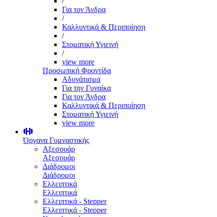
/
Για τον Άνδρα
/
Καλλυντικά & Περιποίηση
/
Στοματική Υγιεινή
/
view more
Προσωπική Φροντίδα
Αδυνάτισμα
Για την Γυναίκα
Για τον Άνδρα
Καλλυντικά & Περιποίηση
Στοματική Υγιεινή
view more
Όργανα Γυμναστικής
Αξεσουάρ
Αξεσουάρ
Διάδρομοι
Διάδρομοι
Ελλειπτικά
Ελλειπτικά
Ελλειπτικά - Stepper
Ελλειπτικά - Stepper