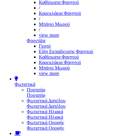
Καθίσματα Φαγητού
/
Καρεκλάκια Φαγητού
/
Μπάνιο Μωρού
/
view more
Φροντίδα
Γιογιό
Είδη Εκπαίδευσης Φαγητού
Καθίσματα Φαγητού
Καρεκλάκια Φαγητού
Μπάνιο Μωρού
view more
Φωτιστικά
Πορτατίφ
Πορτατίφ
Φωτιστικά Δαπέδου
Φωτιστικά Δαπέδου
Φωτιστικά Ηλιακά
Φωτιστικά Ηλιακά
Φωτιστικά Οροφής
Φωτιστικά Οροφής