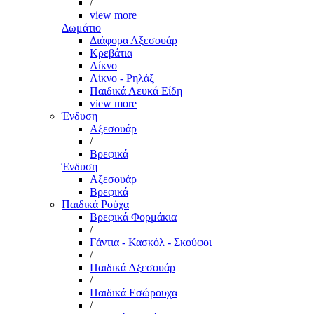
/
view more
Δωμάτιο
Διάφορα Αξεσουάρ
Κρεβάτια
Λίκνο
Λίκνο - Ρηλάξ
Παιδικά Λευκά Είδη
view more
Ένδυση
Αξεσουάρ
/
Βρεφικά
Ένδυση
Αξεσουάρ
Βρεφικά
Παιδικά Ρούχα
Βρεφικά Φορμάκια
/
Γάντια - Κασκόλ - Σκούφοι
/
Παιδικά Αξεσουάρ
/
Παιδικά Εσώρουχα
/