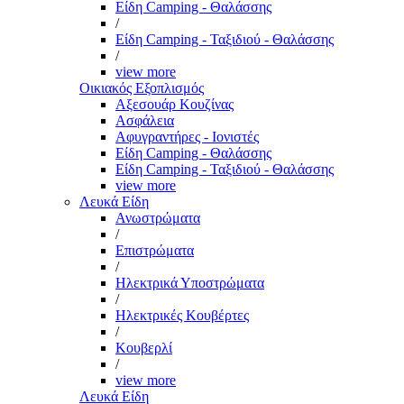
Είδη Camping - Θαλάσσης
/
Είδη Camping - Ταξιδιού - Θαλάσσης
/
view more
Οικιακός Εξοπλισμός
Αξεσουάρ Κουζίνας
Ασφάλεια
Αφυγραντήρες - Ιονιστές
Είδη Camping - Θαλάσσης
Είδη Camping - Ταξιδιού - Θαλάσσης
view more
Λευκά Είδη
Ανωστρώματα
/
Επιστρώματα
/
Ηλεκτρικά Υποστρώματα
/
Ηλεκτρικές Κουβέρτες
/
Κουβερλί
/
view more
Λευκά Είδη