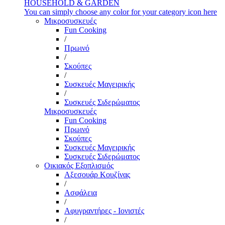
HOUSEHOLD & GARDEN
You can simply choose any color for your category icon here
Μικροσυσκευές
Fun Cooking
/
Πρωινό
/
Σκούπες
/
Συσκευές Μαγειρικής
/
Συσκευές Σιδερώματος
Μικροσυσκευές
Fun Cooking
Πρωινό
Σκούπες
Συσκευές Μαγειρικής
Συσκευές Σιδερώματος
Οικιακός Εξοπλισμός
Αξεσουάρ Κουζίνας
/
Ασφάλεια
/
Αφυγραντήρες - Ιονιστές
/