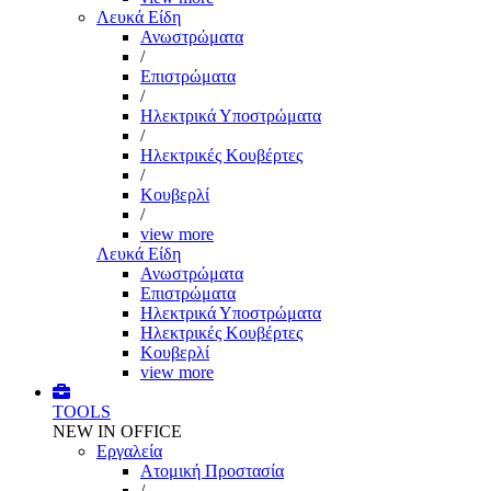
Λευκά Είδη
Ανωστρώματα
/
Επιστρώματα
/
Ηλεκτρικά Υποστρώματα
/
Ηλεκτρικές Κουβέρτες
/
Κουβερλί
/
view more
Λευκά Είδη
Ανωστρώματα
Επιστρώματα
Ηλεκτρικά Υποστρώματα
Ηλεκτρικές Κουβέρτες
Κουβερλί
view more
TOOLS
NEW IN OFFICE
Εργαλεία
Aτομική Προστασία
/