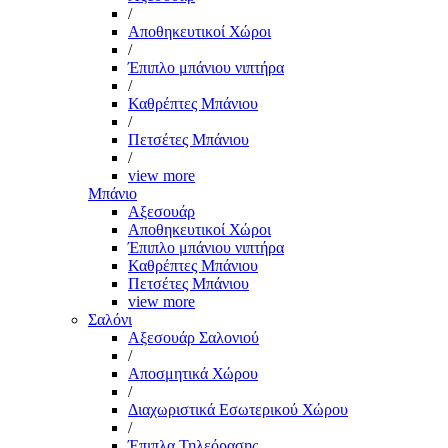
/
Αποθηκευτικοί Χώροι
/
Έπιπλο μπάνιου νιπτήρα
/
Καθρέπτες Μπάνιου
/
Πετσέτες Μπάνιου
/
view more
Μπάνιο
Αξεσουάρ
Αποθηκευτικοί Χώροι
Έπιπλο μπάνιου νιπτήρα
Καθρέπτες Μπάνιου
Πετσέτες Μπάνιου
view more
Σαλόνι
Αξεσουάρ Σαλονιού
/
Αποσμητικά Χώρου
/
Διαχωριστικά Εσωτερικού Χώρου
/
Έπιπλα Τηλεόρασης