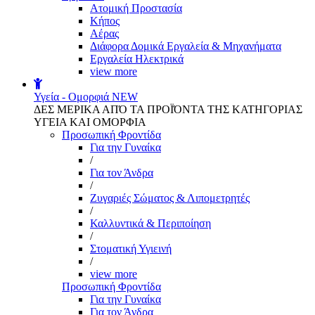
Aτομική Προστασία
Kήπος
Αέρας
Διάφορα Δομικά Εργαλεία & Μηχανήματα
Εργαλεία Ηλεκτρικά
view more
Υγεία - Ομορφιά
NEW
ΔΕΣ ΜΕΡΙΚΑ ΑΠΌ ΤΑ ΠΡΟΪΌΝΤΑ ΤΗΣ ΚΑΤΗΓΟΡΙΑΣ
ΥΓΕΙΑ ΚΑΙ ΟΜΟΡΦΙΑ
Προσωπική Φροντίδα
Για την Γυναίκα
/
Για τον Άνδρα
/
Ζυγαριές Σώματος & Λιπομετρητές
/
Καλλυντικά & Περιποίηση
/
Στοματική Υγιεινή
/
view more
Προσωπική Φροντίδα
Για την Γυναίκα
Για τον Άνδρα