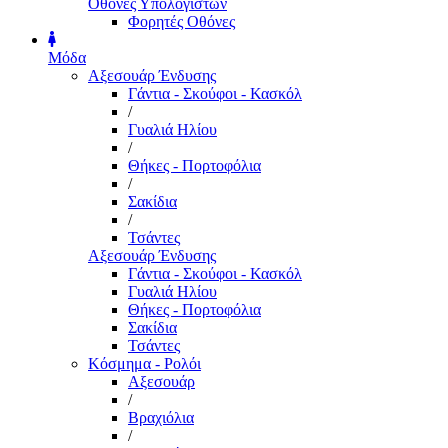
Οθόνες Υπολογιστών
Φορητές Οθόνες
Μόδα
Αξεσουάρ Ένδυσης
Γάντια - Σκούφοι - Κασκόλ
/
Γυαλιά Ηλίου
/
Θήκες - Πορτοφόλια
/
Σακίδια
/
Τσάντες
Αξεσουάρ Ένδυσης
Γάντια - Σκούφοι - Κασκόλ
Γυαλιά Ηλίου
Θήκες - Πορτοφόλια
Σακίδια
Τσάντες
Κόσμημα - Ρολόι
Αξεσουάρ
/
Βραχιόλια
/