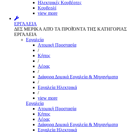
Ηλεκτρικές Κουβέρτες
Κουβερλί
view more
ΕΡΓΑΛΕΙΑ
ΔΕΣ ΜΕΡΙΚΑ ΑΠΌ ΤΑ ΠΡΟΪΌΝΤΑ ΤΗΣ ΚΑΤΗΓΟΡΙΑΣ
ΕΡΓΑΛΕΙΑ
Εργαλεία
Aτομική Προστασία
/
Kήπος
/
Αέρας
/
Διάφορα Δομικά Εργαλεία & Μηχανήματα
/
Εργαλεία Ηλεκτρικά
/
view more
Εργαλεία
Aτομική Προστασία
Kήπος
Αέρας
Διάφορα Δομικά Εργαλεία & Μηχανήματα
Εργαλεία Ηλεκτρικά