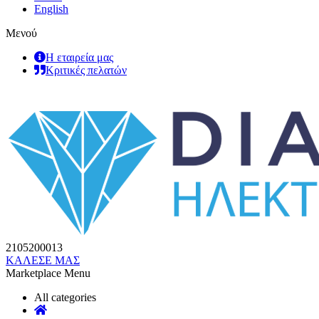
English
Μενού
Η εταιρεία μας
Κριτικές πελατών
2105200013
ΚΑΛΕΣΕ ΜΑΣ
Marketplace Menu
All categories