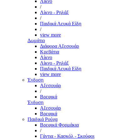
Λίκνο
/
Λίκνο - Ρηλάξ
/
Παιδικά Λευκά Είδη
/
view more
Δωμάτιο
Διάφορα Αξεσουάρ
Κρεβάτια
Λίκνο
Λίκνο - Ρηλάξ
Παιδικά Λευκά Είδη
view more
Ένδυση
Αξεσουάρ
/
Βρεφικά
Ένδυση
Αξεσουάρ
Βρεφικά
Παιδικά Ρούχα
Βρεφικά Φορμάκια
/
Γάντια - Κασκόλ - Σκούφοι