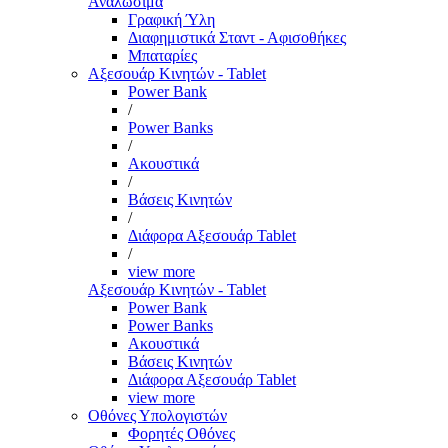
Αναλώσιμα
Γραφική Ύλη
Διαφημιστικά Σταντ - Αφισοθήκες
Μπαταρίες
Αξεσουάρ Κινητών - Tablet
Power Bank
/
Power Banks
/
Ακουστικά
/
Βάσεις Κινητών
/
Διάφορα Αξεσουάρ Tablet
/
view more
Αξεσουάρ Κινητών - Tablet
Power Bank
Power Banks
Ακουστικά
Βάσεις Κινητών
Διάφορα Αξεσουάρ Tablet
view more
Οθόνες Υπολογιστών
Φορητές Οθόνες