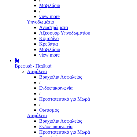
Μαξιλάρια
/
view more
Υπνοδωμάτιο
Ανωστρώματα
Αξεσουάρ Υπνοδωματίου
Κομοδίνο
Κρεβάτια
Μαξιλάρια
view more
Βρεφικά - Παιδικά
Ασφάλεια
Βραχιόλια Ασφαλείας
/
Ενδοεπικοινωνία
/
Προστατευτικά για Μωρά
/
Φωτισμός
Ασφάλεια
Βραχιόλια Ασφαλείας
Ενδοεπικοινωνία
Προστατευτικά για Μωρά