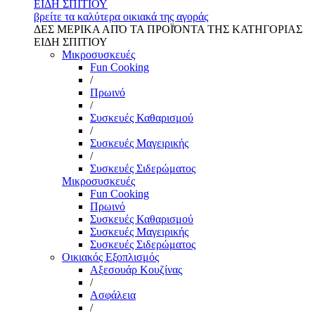
ΕΙΔΗ ΣΠΙΤΙΟΥ
βρείτε τα καλύτερα οικιακά της αγοράς
ΔΕΣ ΜΕΡΙΚΑ ΑΠΌ ΤΑ ΠΡΟΪΌΝΤΑ ΤΗΣ ΚΑΤΗΓΟΡΙΑΣ
ΕΙΔΗ ΣΠΙΤΙΟΥ
Μικροσυσκευές
Fun Cooking
/
Πρωινό
/
Συσκευές Καθαρισμού
/
Συσκευές Μαγειρικής
/
Συσκευές Σιδερώματος
Μικροσυσκευές
Fun Cooking
Πρωινό
Συσκευές Καθαρισμού
Συσκευές Μαγειρικής
Συσκευές Σιδερώματος
Οικιακός Εξοπλισμός
Αξεσουάρ Κουζίνας
/
Ασφάλεια
/