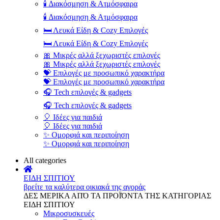
🕯️ Διακόσμηση & Ατμόσφαιρα
🕯️ Διακόσμηση & Ατμόσφαιρα
🛏️ Λευκά Είδη & Cozy Επιλογές
🛏️ Λευκά Είδη & Cozy Επιλογές
🎀 Μικρές αλλά ξεχωριστές επιλογές
🎀 Μικρές αλλά ξεχωριστές επιλογές
💝 Επιλογές με προσωπικό χαρακτήρα
💝 Επιλογές με προσωπικό χαρακτήρα
🎧 Tech επιλογές & gadgets
🎧 Tech επιλογές & gadgets
🎈 Ιδέες για παιδιά
🎈 Ιδέες για παιδιά
✨ Ομορφιά και περιποίηση
✨ Ομορφιά και περιποίηση
All categories
ΕΙΔΗ ΣΠΙΤΙΟΥ
βρείτε τα καλύτερα οικιακά της αγοράς
ΔΕΣ ΜΕΡΙΚΑ ΑΠΌ ΤΑ ΠΡΟΪΌΝΤΑ ΤΗΣ ΚΑΤΗΓΟΡΙΑΣ
ΕΙΔΗ ΣΠΙΤΙΟΥ
Μικροσυσκευές