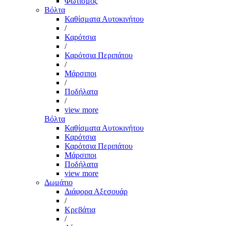
Φωτισμός
Βόλτα
Καθίσματα Αυτοκινήτου
/
Καρότσια
/
Καρότσια Περιπάτου
/
Μάρσιποι
/
Ποδήλατα
/
view more
Βόλτα
Καθίσματα Αυτοκινήτου
Καρότσια
Καρότσια Περιπάτου
Μάρσιποι
Ποδήλατα
view more
Δωμάτιο
Διάφορα Αξεσουάρ
/
Κρεβάτια
/