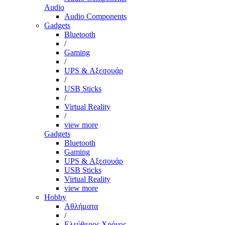
Audio
Audio Components
Gadgets
Bluetooth
/
Gaming
/
UPS & Αξεσουάρ
/
USB Sticks
/
Virtual Reality
/
view more
Gadgets
Bluetooth
Gaming
UPS & Αξεσουάρ
USB Sticks
Virtual Reality
view more
Hobby
Αθλήματα
/
Ελεύθερος Χρόνος