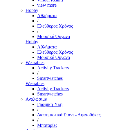
view more
Hobby
Αθλήματα
/
Ελεύθερος Χρόνος
/
Μουσικά Όργανα
Hobby
Αθλήματα
Ελεύθερος Χρόνος
Μουσικά Όργανα
Wearables
Activity Trackers
/
Smartwatches
Wearables
Activity Trackers
Smartwatches
Αναλώσιμα
Γραφική Ύλη
/
Διαφημιστικά Σταντ - Αφισοθήκες
/
Μπαταρίες