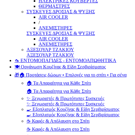
ΗΛΕΚΤΡΙΚΕΣ ΚΟΥΒΕΡΤΕΣ
ΘΕΡΜΑΣΤΡΕΣ
ΣΥΣΚΕΥΕΣ ΔΡΟΣΙΑΣ & ΨΥΞΗΣ
AIR COOLER
/
ΑΝΕΜΙΣΤΗΡΕΣ
ΣΥΣΚΕΥΕΣ ΔΡΟΣΙΑΣ & ΨΥΞΗΣ
AIR COOLER
ΑΝΕΜΙΣΤΗΡΕΣ
ΑΞΕΣΟΥΑΡ ΤΖΑΚΙΟΥ
ΑΞΕΣΟΥΑΡ ΤΖΑΚΙΟΥ
🦟 ΕΝΤΟΜΟΠΑΓΙΔΕΣ - ΕΝΤΟΜΟΑΠΩΘΗΤΙΚΑ
🍽️ Οργάνωση Κουζίνας & Είδη Σερβιρίσματος
🎁🏠 Προτάσεις δώρων • Επιλογές για το σπίτι • Για σένα
🏠 Τα Απαραίτητα για Κάθε Σπίτι
🏠 Τα Απαραίτητα για Κάθε Σπίτι
✨ Ξεχωριστές & Πρωτότυπες Συσκευές
✨ Ξεχωριστές & Πρωτότυπες Συσκευές
🍳 Εξοπλισμός Κουζίνας & Είδη Σερβιρίσματος
🍳 Εξοπλισμός Κουζίνας & Είδη Σερβιρίσματος
☕ Καφές & Απόλαυση στο Σπίτι
☕ Καφές & Απόλαυση στο Σπίτι