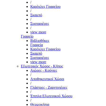
/
Καρέκλες Γραφείου
/
Σκαμπό
/
Συρταριέρες
/
view more
Γραφείο
Βιβλιοθήκες
Γραφεία
Καρέκλες Γραφείου
Σκαμπό
Συρταριέρες
view more
Εξωτερικός Χώρος - Κήπος
Αιώρες - Κούνιες
/
Αποθηκευτικοί Χώροι
/
Γλάστρες - Ζαρντινιέρες
/
Έπιπλα Εξωτερικού Χώρου
/
Θερμοκήπια