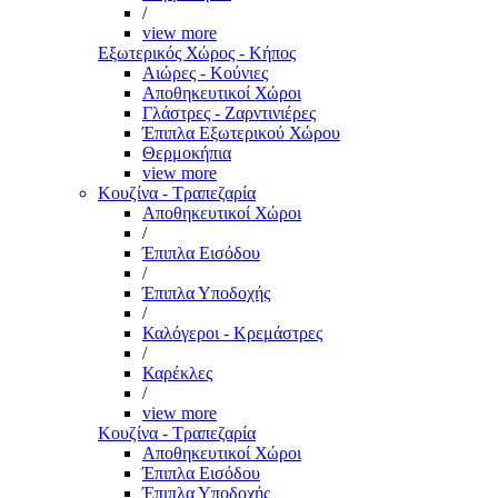
/
view more
Εξωτερικός Χώρος - Κήπος
Αιώρες - Κούνιες
Αποθηκευτικοί Χώροι
Γλάστρες - Ζαρντινιέρες
Έπιπλα Εξωτερικού Χώρου
Θερμοκήπια
view more
Κουζίνα - Τραπεζαρία
Αποθηκευτικοί Χώροι
/
Έπιπλα Εισόδου
/
Έπιπλα Υποδοχής
/
Καλόγεροι - Κρεμάστρες
/
Καρέκλες
/
view more
Κουζίνα - Τραπεζαρία
Αποθηκευτικοί Χώροι
Έπιπλα Εισόδου
Έπιπλα Υποδοχής