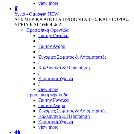
view more
Υγεία - Ομορφιά
NEW
ΔΕΣ ΜΕΡΙΚΑ ΑΠΌ ΤΑ ΠΡΟΪΌΝΤΑ ΤΗΣ ΚΑΤΗΓΟΡΙΑΣ
ΥΓΕΙΑ ΚΑΙ ΟΜΟΡΦΙΑ
Προσωπική Φροντίδα
Για την Γυναίκα
/
Για τον Άνδρα
/
Ζυγαριές Σώματος & Λιπομετρητές
/
Καλλυντικά & Περιποίηση
/
Στοματική Υγιεινή
/
view more
Προσωπική Φροντίδα
Για την Γυναίκα
Για τον Άνδρα
Ζυγαριές Σώματος & Λιπομετρητές
Καλλυντικά & Περιποίηση
Στοματική Υγιεινή
view more