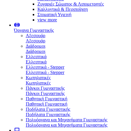
Ζυγαριές Σώματος & Λιπομετρητές
Καλλυντικά & Περιποίηση
Στοματική Υγιεινή
view more
Όργανα Γυμναστικής
Αξεσουάρ
Αξεσουάρ
Διάδρομοι
Διάδρομοι
Ελλειπτικά
Ελλειπτικά
Ελλειπτικά - Stepper
Ελλειπτικά - Stepper
Κωπηλατικές
Κωπηλατικές
Πάγκοι Γυμναστικής
Πάγκοι Γυμναστικής
Παθητική Γυμναστική
Παθητική Γυμναστική
Ποδήλατα Γυμναστικής
Ποδήλατα Γυμναστικής
Πολυόργανα και Μηχανήματα Γυμναστικής
Πολυόργανα και Μηχανήματα Γυμναστικής