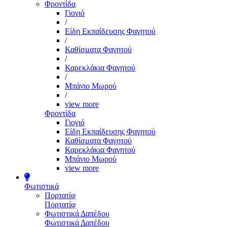
Φροντίδα
Γιογιό
/
Είδη Εκπαίδευσης Φαγητού
/
Καθίσματα Φαγητού
/
Καρεκλάκια Φαγητού
/
Μπάνιο Μωρού
/
view more
Φροντίδα
Γιογιό
Είδη Εκπαίδευσης Φαγητού
Καθίσματα Φαγητού
Καρεκλάκια Φαγητού
Μπάνιο Μωρού
view more
Φωτιστικά
Πορτατίφ
Πορτατίφ
Φωτιστικά Δαπέδου
Φωτιστικά Δαπέδου