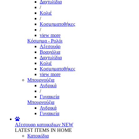
Δαχτυλίδια
/
Κολιέ
/
Κοσμηματοθήκες
/
view more
Κόσμημα - Ρολόι
Αξεσουάρ
Βραχιόλια
Δαχτυλίδια
Κολιέ
Κοσμηματοθήκες
view more
Μπουρνούζια
Ανδρικά
/
Γυναικεία
Μπουρνούζια
Ανδρικά
Γυναικεία
Αξεσουαρ κατοικιδιων
NEW
LATEST ITEMS IN HOME
Κατοικίδια