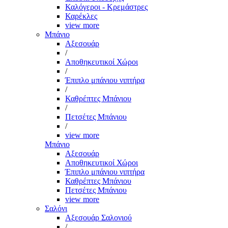
Καλόγεροι - Κρεμάστρες
Καρέκλες
view more
Μπάνιο
Αξεσουάρ
/
Αποθηκευτικοί Χώροι
/
Έπιπλο μπάνιου νιπτήρα
/
Καθρέπτες Μπάνιου
/
Πετσέτες Μπάνιου
/
view more
Μπάνιο
Αξεσουάρ
Αποθηκευτικοί Χώροι
Έπιπλο μπάνιου νιπτήρα
Καθρέπτες Μπάνιου
Πετσέτες Μπάνιου
view more
Σαλόνι
Αξεσουάρ Σαλονιού
/