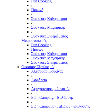
Fun Cooking
/
Πρωινό
/
Συσκευές Καθαρισμού
/
Συσκευές Μαγειρικής
/
Συσκευές Σιδερώματος
Μικροσυσκευές
Fun Cooking
Πρωινό
Συσκευές Καθαρισμού
Συσκευές Μαγειρικής
Συσκευές Σιδερώματος
Οικιακός Εξοπλισμός
Αξεσουάρ Κουζίνας
/
Ασφάλεια
/
Αφυγραντήρες - Ιονιστές
/
Είδη Camping - Θαλάσσης
/
Είδη Camping - Ταξιδιού - Θαλάσσης