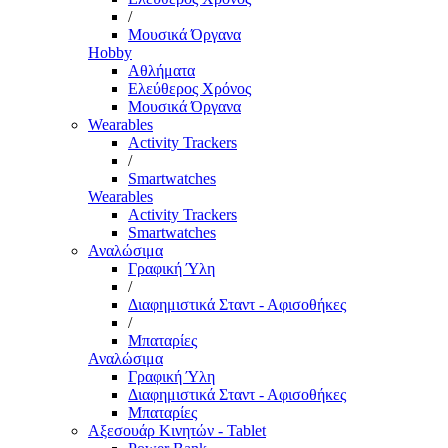
/
Μουσικά Όργανα
Hobby
Αθλήματα
Ελεύθερος Χρόνος
Μουσικά Όργανα
Wearables
Activity Trackers
/
Smartwatches
Wearables
Activity Trackers
Smartwatches
Αναλώσιμα
Γραφική Ύλη
/
Διαφημιστικά Σταντ - Αφισοθήκες
/
Μπαταρίες
Αναλώσιμα
Γραφική Ύλη
Διαφημιστικά Σταντ - Αφισοθήκες
Μπαταρίες
Αξεσουάρ Κινητών - Tablet