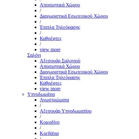
Αποσμητικά Χώρου
/
Διαχωριστικά Εσωτερικού Χώρου
/
Έπιπλα Τηλεόρασης
/
Καθρέφτες
/
view more
Σαλόνι
Αξεσουάρ Σαλονιού
Αποσμητικά Χώρου
Διαχωριστικά Εσωτερικού Χώρου
Έπιπλα Τηλεόρασης
Καθρέφτες
view more
Υπνοδωμάτιο
Ανωστρώματα
/
Αξεσουάρ Υπνοδωματίου
/
Κομοδίνο
/
Κρεβάτια
/