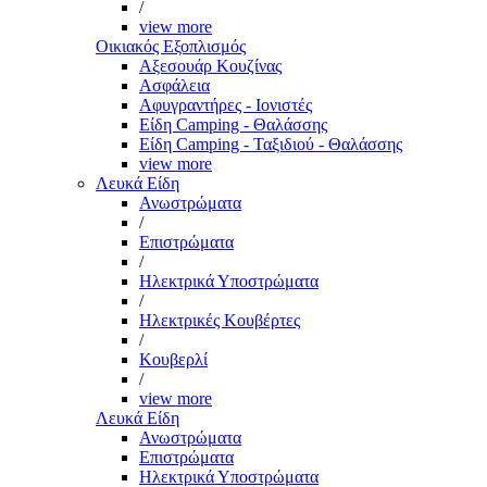
/
view more
Οικιακός Εξοπλισμός
Αξεσουάρ Κουζίνας
Ασφάλεια
Αφυγραντήρες - Ιονιστές
Είδη Camping - Θαλάσσης
Είδη Camping - Ταξιδιού - Θαλάσσης
view more
Λευκά Είδη
Ανωστρώματα
/
Επιστρώματα
/
Ηλεκτρικά Υποστρώματα
/
Ηλεκτρικές Κουβέρτες
/
Κουβερλί
/
view more
Λευκά Είδη
Ανωστρώματα
Επιστρώματα
Ηλεκτρικά Υποστρώματα