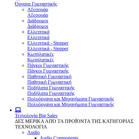
Όργανα Γυμναστικής
Αξεσουάρ
Αξεσουάρ
Διάδρομοι
Διάδρομοι
Ελλειπτικά
Ελλειπτικά
Ελλειπτικά - Stepper
Ελλειπτικά - Stepper
Κωπηλατικές
Κωπηλατικές
Πάγκοι Γυμναστικής
Πάγκοι Γυμναστικής
Παθητική Γυμναστική
Παθητική Γυμναστική
Ποδήλατα Γυμναστικής
Ποδήλατα Γυμναστικής
Πολυόργανα και Μηχανήματα Γυμναστικής
Πολυόργανα και Μηχανήματα Γυμναστικής
Τεχνολογία
Big Sales
ΔΕΣ ΜΕΡΙΚΑ ΑΠΌ ΤΑ ΠΡΟΪΌΝΤΑ ΤΗΣ ΚΑΤΗΓΟΡΙΑΣ
ΤΕΧΝΟΛΟΓΙΑ
Audio
Audio Components