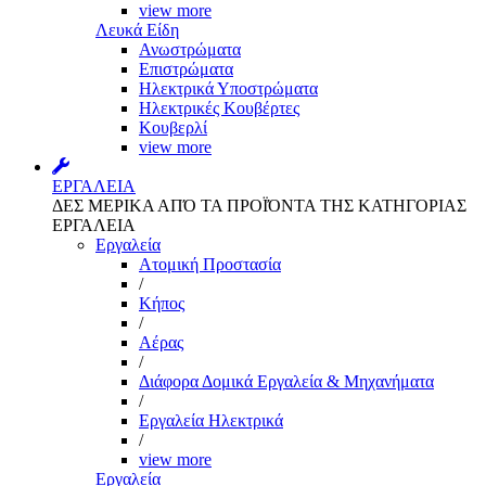
view more
Λευκά Είδη
Ανωστρώματα
Επιστρώματα
Ηλεκτρικά Υποστρώματα
Ηλεκτρικές Κουβέρτες
Κουβερλί
view more
ΕΡΓΑΛΕΙΑ
ΔΕΣ ΜΕΡΙΚΑ ΑΠΌ ΤΑ ΠΡΟΪΌΝΤΑ ΤΗΣ ΚΑΤΗΓΟΡΙΑΣ
ΕΡΓΑΛΕΙΑ
Εργαλεία
Aτομική Προστασία
/
Kήπος
/
Αέρας
/
Διάφορα Δομικά Εργαλεία & Μηχανήματα
/
Εργαλεία Ηλεκτρικά
/
view more
Εργαλεία