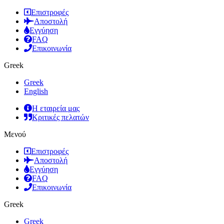
Επιστροφές
Αποστολή
Εγγύηση
FAQ
Επικοινωνία
Greek
Greek
English
Η εταιρεία μας
Κριτικές πελατών
Μενού
Επιστροφές
Αποστολή
Εγγύηση
FAQ
Επικοινωνία
Greek
Greek