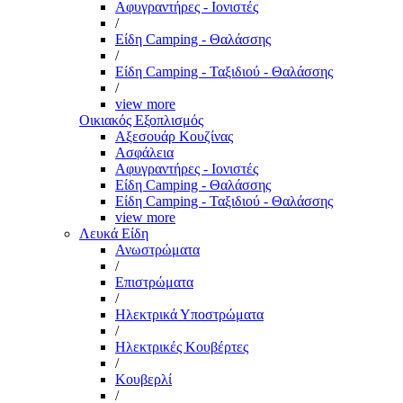
Αφυγραντήρες - Ιονιστές
/
Είδη Camping - Θαλάσσης
/
Είδη Camping - Ταξιδιού - Θαλάσσης
/
view more
Οικιακός Εξοπλισμός
Αξεσουάρ Κουζίνας
Ασφάλεια
Αφυγραντήρες - Ιονιστές
Είδη Camping - Θαλάσσης
Είδη Camping - Ταξιδιού - Θαλάσσης
view more
Λευκά Είδη
Ανωστρώματα
/
Επιστρώματα
/
Ηλεκτρικά Υποστρώματα
/
Ηλεκτρικές Κουβέρτες
/
Κουβερλί
/