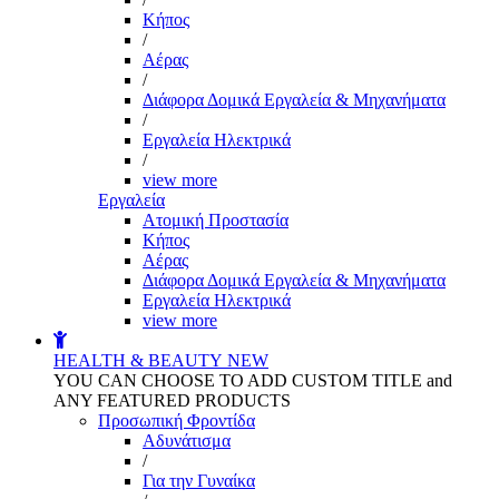
Kήπος
/
Αέρας
/
Διάφορα Δομικά Εργαλεία & Μηχανήματα
/
Εργαλεία Ηλεκτρικά
/
view more
Εργαλεία
Aτομική Προστασία
Kήπος
Αέρας
Διάφορα Δομικά Εργαλεία & Μηχανήματα
Εργαλεία Ηλεκτρικά
view more
HEALTH & BEAUTY
NEW
YOU CAN CHOOSE TO ADD CUSTOM TITLE and
ANY FEATURED PRODUCTS
Προσωπική Φροντίδα
Αδυνάτισμα
/
Για την Γυναίκα