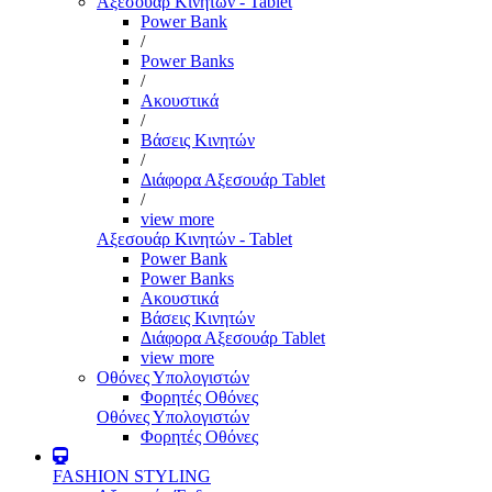
Αξεσουάρ Κινητών - Tablet
Power Bank
/
Power Banks
/
Ακουστικά
/
Βάσεις Κινητών
/
Διάφορα Αξεσουάρ Tablet
/
view more
Αξεσουάρ Κινητών - Tablet
Power Bank
Power Banks
Ακουστικά
Βάσεις Κινητών
Διάφορα Αξεσουάρ Tablet
view more
Οθόνες Υπολογιστών
Φορητές Οθόνες
Οθόνες Υπολογιστών
Φορητές Οθόνες
FASHION STYLING