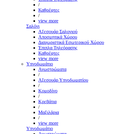
/
Καθρέφτες
/
view more
Σαλόνι
Αξεσουάρ Σαλονιού
Αποσμητικά Χώρου
Διαχωριστικά Εσωτερικού Χώρου
Έπιπλα Τηλεόρασης
Καθρέφτες
view more
Υπνοδωμάτιο
Ανωστρώματα
/
Αξεσουάρ Υπνοδωματίου
/
Κομοδίνο
/
Κρεβάτια
/
Μαξιλάρια
/
view more
Υπνοδωμάτιο
Ανωστρώματα