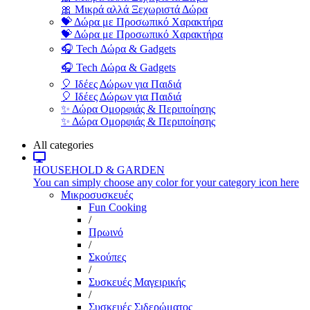
🎀 Μικρά αλλά Ξεχωριστά Δώρα
💝 Δώρα με Προσωπικό Χαρακτήρα
💝 Δώρα με Προσωπικό Χαρακτήρα
🎧 Tech Δώρα & Gadgets
🎧 Tech Δώρα & Gadgets
🎈 Ιδέες Δώρων για Παιδιά
🎈 Ιδέες Δώρων για Παιδιά
✨ Δώρα Ομορφιάς & Περιποίησης
✨ Δώρα Ομορφιάς & Περιποίησης
All categories
HOUSEHOLD & GARDEN
You can simply choose any color for your category icon here
Μικροσυσκευές
Fun Cooking
/
Πρωινό
/
Σκούπες
/
Συσκευές Μαγειρικής
/
Συσκευές Σιδερώματος