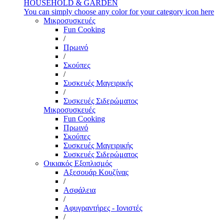
HOUSEHOLD & GARDEN
You can simply choose any color for your category icon here
Μικροσυσκευές
Fun Cooking
/
Πρωινό
/
Σκούπες
/
Συσκευές Μαγειρικής
/
Συσκευές Σιδερώματος
Μικροσυσκευές
Fun Cooking
Πρωινό
Σκούπες
Συσκευές Μαγειρικής
Συσκευές Σιδερώματος
Οικιακός Εξοπλισμός
Αξεσουάρ Κουζίνας
/
Ασφάλεια
/
Αφυγραντήρες - Ιονιστές
/