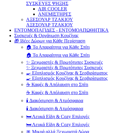
ΣΥΣΚΕΥΕΣ ΨΗΞΗΣ
AIR COOLER
ΑΝΕΜΙΣΤΗΡΕΣ
ΑΞΕΣΟΥΑΡ ΤΖΑΚΙΟΥ
ΑΞΕΣΟΥΑΡ ΤΖΑΚΙΟΥ
ΕΝΤΟΜΟΠΑΓΙΔΕΣ - ΕΝΤΟΜΟΑΠΩΘΗΤΙΚΑ
Συσκευές & Οργάνωση Κουζίνας
🎁 Ιδέες Δώρων για Κάθε Περίσταση
🏠 Τα Απαραίτητα για Κάθε Σπίτι
🏠 Τα Απαραίτητα για Κάθε Σπίτι
✨ Ξεχωριστές & Πρωτότυπες Συσκευές
✨ Ξεχωριστές & Πρωτότυπες Συσκευές
🍳 Εξοπλισμός Κουζίνας & Σερβιρίσματος
🍳 Εξοπλισμός Κουζίνας & Σερβιρίσματος
☕ Καφές & Απόλαυση στο Σπίτι
☕ Καφές & Απόλαυση στο Σπίτι
🕯️ Διακόσμηση & Ατμόσφαιρα
🕯️ Διακόσμηση & Ατμόσφαιρα
🛏️ Λευκά Είδη & Cozy Επιλογές
🛏️ Λευκά Είδη & Cozy Επιλογές
🎀 Μικρά αλλά Ξεχωριστά Δώρα