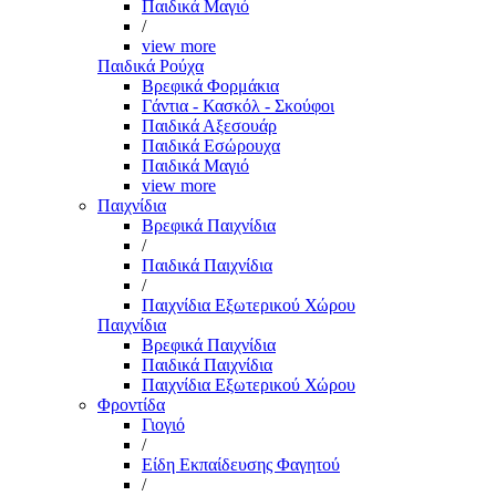
Παιδικά Μαγιό
/
view more
Παιδικά Ρούχα
Βρεφικά Φορμάκια
Γάντια - Κασκόλ - Σκούφοι
Παιδικά Αξεσουάρ
Παιδικά Εσώρουχα
Παιδικά Μαγιό
view more
Παιχνίδια
Βρεφικά Παιχνίδια
/
Παιδικά Παιχνίδια
/
Παιχνίδια Εξωτερικού Χώρου
Παιχνίδια
Βρεφικά Παιχνίδια
Παιδικά Παιχνίδια
Παιχνίδια Εξωτερικού Χώρου
Φροντίδα
Γιογιό
/
Είδη Εκπαίδευσης Φαγητού
/