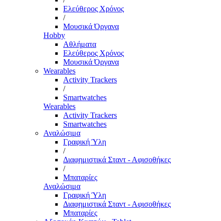
Ελεύθερος Χρόνος
/
Μουσικά Όργανα
Hobby
Αθλήματα
Ελεύθερος Χρόνος
Μουσικά Όργανα
Wearables
Activity Trackers
/
Smartwatches
Wearables
Activity Trackers
Smartwatches
Αναλώσιμα
Γραφική Ύλη
/
Διαφημιστικά Σταντ - Αφισοθήκες
/
Μπαταρίες
Αναλώσιμα
Γραφική Ύλη
Διαφημιστικά Σταντ - Αφισοθήκες
Μπαταρίες