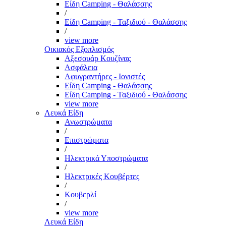
Είδη Camping - Θαλάσσης
/
Είδη Camping - Ταξιδιού - Θαλάσσης
/
view more
Οικιακός Εξοπλισμός
Αξεσουάρ Κουζίνας
Ασφάλεια
Αφυγραντήρες - Ιονιστές
Είδη Camping - Θαλάσσης
Είδη Camping - Ταξιδιού - Θαλάσσης
view more
Λευκά Είδη
Ανωστρώματα
/
Επιστρώματα
/
Ηλεκτρικά Υποστρώματα
/
Ηλεκτρικές Κουβέρτες
/
Κουβερλί
/
view more
Λευκά Είδη