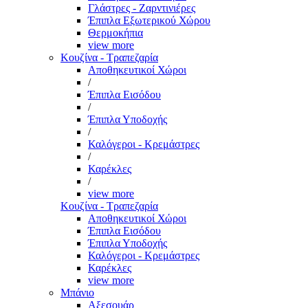
Γλάστρες - Ζαρντινιέρες
Έπιπλα Εξωτερικού Χώρου
Θερμοκήπια
view more
Κουζίνα - Τραπεζαρία
Αποθηκευτικοί Χώροι
/
Έπιπλα Εισόδου
/
Έπιπλα Υποδοχής
/
Καλόγεροι - Κρεμάστρες
/
Καρέκλες
/
view more
Κουζίνα - Τραπεζαρία
Αποθηκευτικοί Χώροι
Έπιπλα Εισόδου
Έπιπλα Υποδοχής
Καλόγεροι - Κρεμάστρες
Καρέκλες
view more
Μπάνιο
Αξεσουάρ