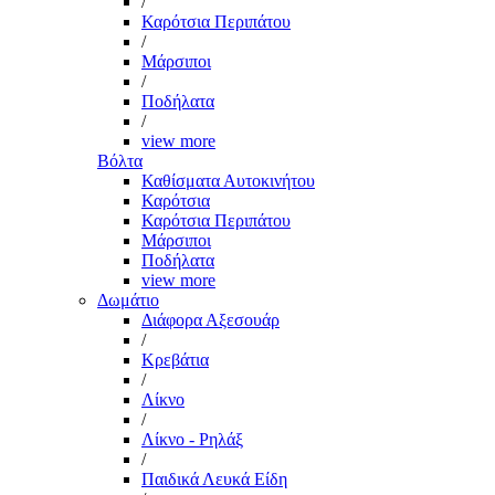
/
Καρότσια Περιπάτου
/
Μάρσιποι
/
Ποδήλατα
/
view more
Βόλτα
Καθίσματα Αυτοκινήτου
Καρότσια
Καρότσια Περιπάτου
Μάρσιποι
Ποδήλατα
view more
Δωμάτιο
Διάφορα Αξεσουάρ
/
Κρεβάτια
/
Λίκνο
/
Λίκνο - Ρηλάξ
/
Παιδικά Λευκά Είδη