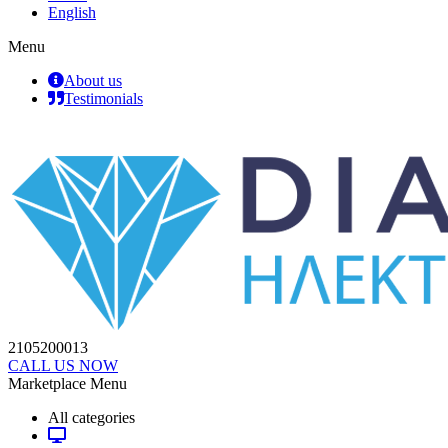
English
Menu
About us
Testimonials
2105200013
CALL US NOW
Marketplace Menu
All categories