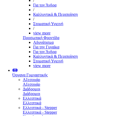
/
Για τον Άνδρα
/
Καλλυντικά & Περιποίηση
/
Στοματική Υγιεινή
/
view more
Προσωπική Φροντίδα
Αδυνάτισμα
Για την Γυναίκα
Για τον Άνδρα
Καλλυντικά & Περιποίηση
Στοματική Υγιεινή
view more
Όργανα Γυμναστικής
Αξεσουάρ
Αξεσουάρ
Διάδρομοι
Διάδρομοι
Ελλειπτικά
Ελλειπτικά
Ελλειπτικά - Stepper
Ελλειπτικά - Stepper