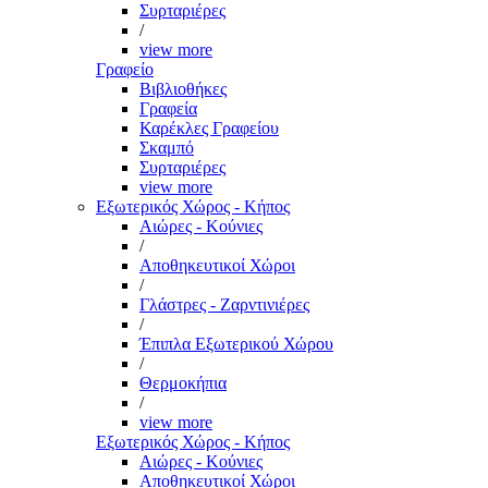
Συρταριέρες
/
view more
Γραφείο
Βιβλιοθήκες
Γραφεία
Καρέκλες Γραφείου
Σκαμπό
Συρταριέρες
view more
Εξωτερικός Χώρος - Κήπος
Αιώρες - Κούνιες
/
Αποθηκευτικοί Χώροι
/
Γλάστρες - Ζαρντινιέρες
/
Έπιπλα Εξωτερικού Χώρου
/
Θερμοκήπια
/
view more
Εξωτερικός Χώρος - Κήπος
Αιώρες - Κούνιες
Αποθηκευτικοί Χώροι