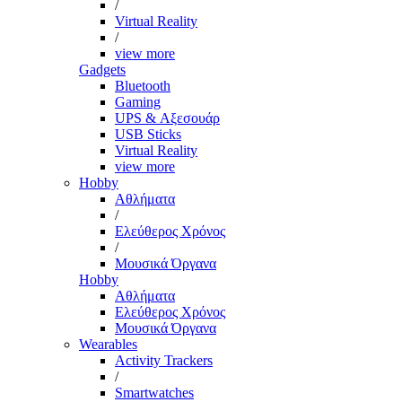
/
Virtual Reality
/
view more
Gadgets
Bluetooth
Gaming
UPS & Αξεσουάρ
USB Sticks
Virtual Reality
view more
Hobby
Αθλήματα
/
Ελεύθερος Χρόνος
/
Μουσικά Όργανα
Hobby
Αθλήματα
Ελεύθερος Χρόνος
Μουσικά Όργανα
Wearables
Activity Trackers
/
Smartwatches