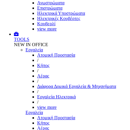
Ανωστρώματα
Επιστρώματα
Ηλεκτρικά Υποστρώματα
Ηλεκτρικές Κουβέρτες
Κουβερλί
view more
TOOLS
NEW IN OFFICE
Εργαλεία
Aτομική Προστασία
/
Kήπος
/
Αέρας
/
Διάφορα Δομικά Εργαλεία & Μηχανήματα
/
Εργαλεία Ηλεκτρικά
/
view more
Εργαλεία
Aτομική Προστασία
Kήπος
Αέρας