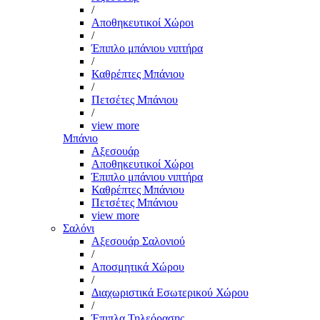
/
Αποθηκευτικοί Χώροι
/
Έπιπλο μπάνιου νιπτήρα
/
Καθρέπτες Μπάνιου
/
Πετσέτες Μπάνιου
/
view more
Μπάνιο
Αξεσουάρ
Αποθηκευτικοί Χώροι
Έπιπλο μπάνιου νιπτήρα
Καθρέπτες Μπάνιου
Πετσέτες Μπάνιου
view more
Σαλόνι
Αξεσουάρ Σαλονιού
/
Αποσμητικά Χώρου
/
Διαχωριστικά Εσωτερικού Χώρου
/
Έπιπλα Τηλεόρασης