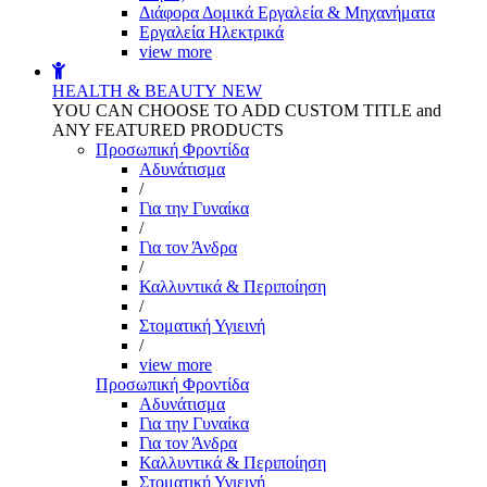
Διάφορα Δομικά Εργαλεία & Μηχανήματα
Εργαλεία Ηλεκτρικά
view more
HEALTH & BEAUTY
NEW
YOU CAN CHOOSE TO ADD CUSTOM TITLE and
ANY FEATURED PRODUCTS
Προσωπική Φροντίδα
Αδυνάτισμα
/
Για την Γυναίκα
/
Για τον Άνδρα
/
Καλλυντικά & Περιποίηση
/
Στοματική Υγιεινή
/
view more
Προσωπική Φροντίδα
Αδυνάτισμα
Για την Γυναίκα
Για τον Άνδρα
Καλλυντικά & Περιποίηση
Στοματική Υγιεινή