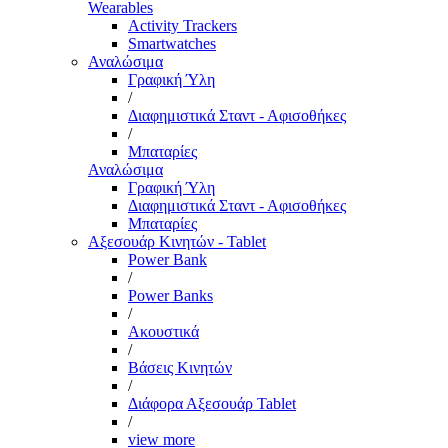
Wearables
Activity Trackers
Smartwatches
Αναλώσιμα
Γραφική Ύλη
/
Διαφημιστικά Σταντ - Αφισοθήκες
/
Μπαταρίες
Αναλώσιμα
Γραφική Ύλη
Διαφημιστικά Σταντ - Αφισοθήκες
Μπαταρίες
Αξεσουάρ Κινητών - Tablet
Power Bank
/
Power Banks
/
Ακουστικά
/
Βάσεις Κινητών
/
Διάφορα Αξεσουάρ Tablet
/
view more