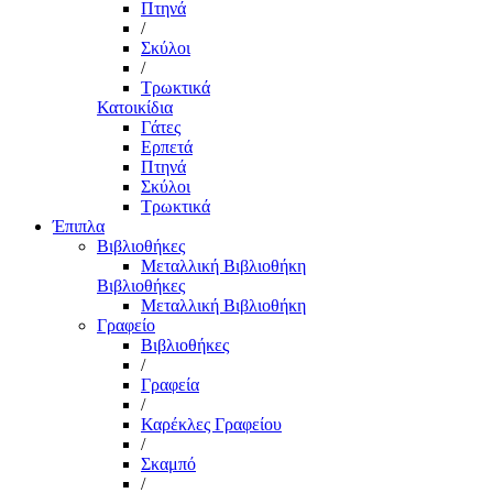
Πτηνά
/
Σκύλοι
/
Τρωκτικά
Κατοικίδια
Γάτες
Ερπετά
Πτηνά
Σκύλοι
Τρωκτικά
Έπιπλα
Βιβλιοθήκες
Μεταλλική Βιβλιοθήκη
Βιβλιοθήκες
Μεταλλική Βιβλιοθήκη
Γραφείο
Βιβλιοθήκες
/
Γραφεία
/
Καρέκλες Γραφείου
/
Σκαμπό
/