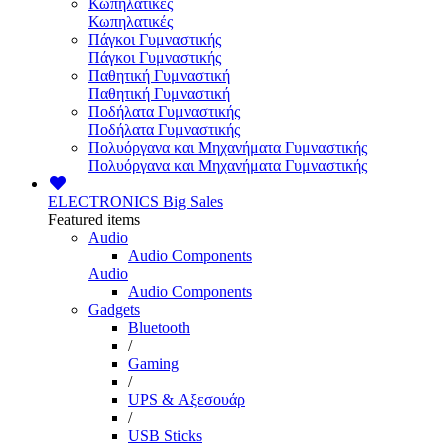
Κωπηλατικές
Κωπηλατικές
Πάγκοι Γυμναστικής
Πάγκοι Γυμναστικής
Παθητική Γυμναστική
Παθητική Γυμναστική
Ποδήλατα Γυμναστικής
Ποδήλατα Γυμναστικής
Πολυόργανα και Μηχανήματα Γυμναστικής
Πολυόργανα και Μηχανήματα Γυμναστικής
ELECTRONICS
Big Sales
Featured items
Audio
Audio Components
Audio
Audio Components
Gadgets
Bluetooth
/
Gaming
/
UPS & Αξεσουάρ
/
USB Sticks