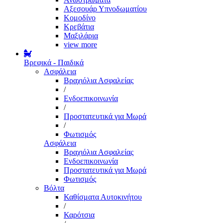
Αξεσουάρ Υπνοδωματίου
Κομοδίνο
Κρεβάτια
Μαξιλάρια
view more
Βρεφικά - Παιδικά
Ασφάλεια
Βραχιόλια Ασφαλείας
/
Ενδοεπικοινωνία
/
Προστατευτικά για Μωρά
/
Φωτισμός
Ασφάλεια
Βραχιόλια Ασφαλείας
Ενδοεπικοινωνία
Προστατευτικά για Μωρά
Φωτισμός
Βόλτα
Καθίσματα Αυτοκινήτου
/
Καρότσια