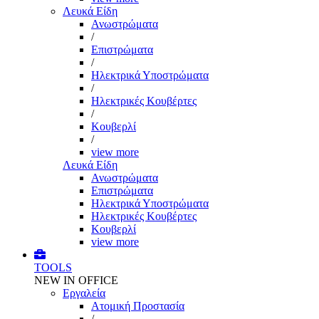
Λευκά Είδη
Ανωστρώματα
/
Επιστρώματα
/
Ηλεκτρικά Υποστρώματα
/
Ηλεκτρικές Κουβέρτες
/
Κουβερλί
/
view more
Λευκά Είδη
Ανωστρώματα
Επιστρώματα
Ηλεκτρικά Υποστρώματα
Ηλεκτρικές Κουβέρτες
Κουβερλί
view more
TOOLS
NEW IN OFFICE
Εργαλεία
Aτομική Προστασία
/