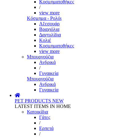
Κοσμηματοθήκες
/
view more
Κόσμημα - Ρολόι
Αξεσουάρ
Βραχιόλια
Δαχτυλίδια
Κολιέ
Κοσμηματοθήκες
view more
Μπουρνούζια
Ανδρικά
/
Γυναικεία
Μπουρνούζια
Ανδρικά
Γυναικεία
PET PRODUCTS
NEW
LATEST ITEMS IN HOME
Κατοικίδια
Γάτες
/
Ερπετά
/