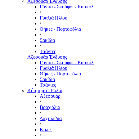
Αξεσουάρ Ένδυσης
Γάντια - Σκούφοι - Κασκόλ
/
Γυαλιά Ηλίου
/
Θήκες - Πορτοφόλια
/
Σακίδια
/
Τσάντες
Αξεσουάρ Ένδυσης
Γάντια - Σκούφοι - Κασκόλ
Γυαλιά Ηλίου
Θήκες - Πορτοφόλια
Σακίδια
Τσάντες
Κόσμημα - Ρολόι
Αξεσουάρ
/
Βραχιόλια
/
Δαχτυλίδια
/
Κολιέ
/