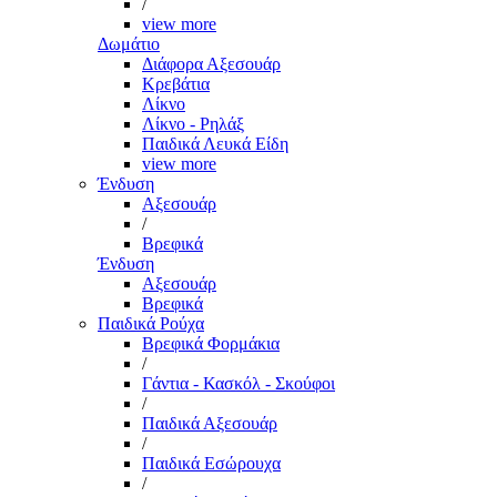
/
view more
Δωμάτιο
Διάφορα Αξεσουάρ
Κρεβάτια
Λίκνο
Λίκνο - Ρηλάξ
Παιδικά Λευκά Είδη
view more
Ένδυση
Αξεσουάρ
/
Βρεφικά
Ένδυση
Αξεσουάρ
Βρεφικά
Παιδικά Ρούχα
Βρεφικά Φορμάκια
/
Γάντια - Κασκόλ - Σκούφοι
/
Παιδικά Αξεσουάρ
/
Παιδικά Εσώρουχα
/