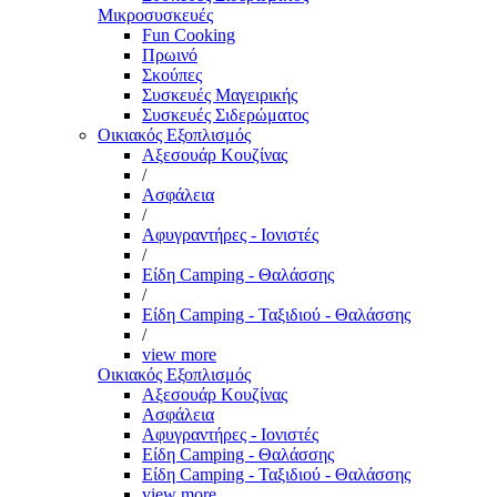
Μικροσυσκευές
Fun Cooking
Πρωινό
Σκούπες
Συσκευές Μαγειρικής
Συσκευές Σιδερώματος
Οικιακός Εξοπλισμός
Αξεσουάρ Κουζίνας
/
Ασφάλεια
/
Αφυγραντήρες - Ιονιστές
/
Είδη Camping - Θαλάσσης
/
Είδη Camping - Ταξιδιού - Θαλάσσης
/
view more
Οικιακός Εξοπλισμός
Αξεσουάρ Κουζίνας
Ασφάλεια
Αφυγραντήρες - Ιονιστές
Είδη Camping - Θαλάσσης
Είδη Camping - Ταξιδιού - Θαλάσσης
view more