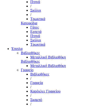
Πτηνά
/
Σκύλοι
/
Τρωκτικά
Κατοικίδια
Γάτες
Ερπετά
Πτηνά
Σκύλοι
Τρωκτικά
Έπιπλα
Βιβλιοθήκες
Μεταλλική Βιβλιοθήκη
Βιβλιοθήκες
Μεταλλική Βιβλιοθήκη
Γραφείο
Βιβλιοθήκες
/
Γραφεία
/
Καρέκλες Γραφείου
/
Σκαμπό
/