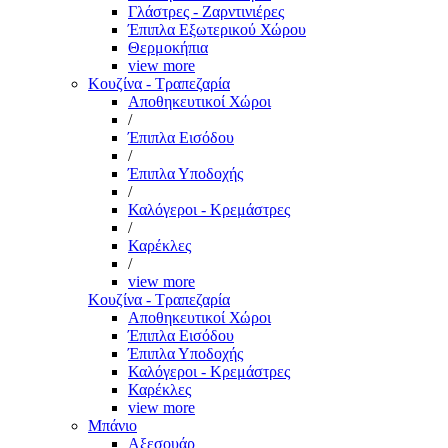
Γλάστρες - Ζαρντινιέρες
Έπιπλα Εξωτερικού Χώρου
Θερμοκήπια
view more
Κουζίνα - Τραπεζαρία
Αποθηκευτικοί Χώροι
/
Έπιπλα Εισόδου
/
Έπιπλα Υποδοχής
/
Καλόγεροι - Κρεμάστρες
/
Καρέκλες
/
view more
Κουζίνα - Τραπεζαρία
Αποθηκευτικοί Χώροι
Έπιπλα Εισόδου
Έπιπλα Υποδοχής
Καλόγεροι - Κρεμάστρες
Καρέκλες
view more
Μπάνιο
Αξεσουάρ