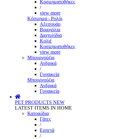
Κοσμηματοθήκες
/
view more
Κόσμημα - Ρολόι
Αξεσουάρ
Βραχιόλια
Δαχτυλίδια
Κολιέ
Κοσμηματοθήκες
view more
Μπουρνούζια
Ανδρικά
/
Γυναικεία
Μπουρνούζια
Ανδρικά
Γυναικεία
PET PRODUCTS
NEW
LATEST ITEMS IN HOME
Κατοικίδια
Γάτες
/
Ερπετά
/