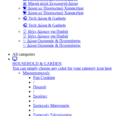
🎀 Μικρά αλλά Ξεχωριστά Δώρα
💝 Δώρα με Προσωπικό Χαρακτήρα
💝 Δώρα με Προσωπικό Χαρακτήρα
🎧 Tech Δώρα & Gadgets
🎧 Tech Δώρα & Gadgets
🎈 Ιδέες Δώρων για Παιδιά
🎈 Ιδέες Δώρων για Παιδιά
✨ Δώρα Ομορφιάς & Περιποίησης
✨ Δώρα Ομορφιάς & Περιποίησης
All categories
HOUSEHOLD & GARDEN
You can simply choose any color for your category icon here
Μικροσυσκευές
Fun Cooking
/
Πρωινό
/
Σκούπες
/
Συσκευές Μαγειρικής
/
Συσκευές Σιδερώματος