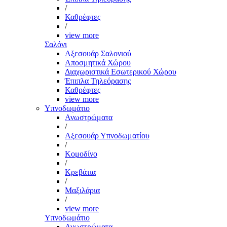
/
Καθρέφτες
/
view more
Σαλόνι
Αξεσουάρ Σαλονιού
Αποσμητικά Χώρου
Διαχωριστικά Εσωτερικού Χώρου
Έπιπλα Τηλεόρασης
Καθρέφτες
view more
Υπνοδωμάτιο
Ανωστρώματα
/
Αξεσουάρ Υπνοδωματίου
/
Κομοδίνο
/
Κρεβάτια
/
Μαξιλάρια
/
view more
Υπνοδωμάτιο
Ανωστρώματα