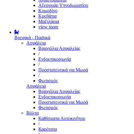
Αξεσουάρ Υπνοδωματίου
Κομοδίνο
Κρεβάτια
Μαξιλάρια
view more
Βρεφικά - Παιδικά
Ασφάλεια
Βραχιόλια Ασφαλείας
/
Ενδοεπικοινωνία
/
Προστατευτικά για Μωρά
/
Φωτισμός
Ασφάλεια
Βραχιόλια Ασφαλείας
Ενδοεπικοινωνία
Προστατευτικά για Μωρά
Φωτισμός
Βόλτα
Καθίσματα Αυτοκινήτου
/
Καρότσια