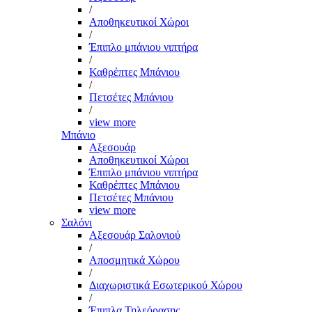
/
Αποθηκευτικοί Χώροι
/
Έπιπλο μπάνιου νιπτήρα
/
Καθρέπτες Μπάνιου
/
Πετσέτες Μπάνιου
/
view more
Μπάνιο
Αξεσουάρ
Αποθηκευτικοί Χώροι
Έπιπλο μπάνιου νιπτήρα
Καθρέπτες Μπάνιου
Πετσέτες Μπάνιου
view more
Σαλόνι
Αξεσουάρ Σαλονιού
/
Αποσμητικά Χώρου
/
Διαχωριστικά Εσωτερικού Χώρου
/
Έπιπλα Τηλεόρασης