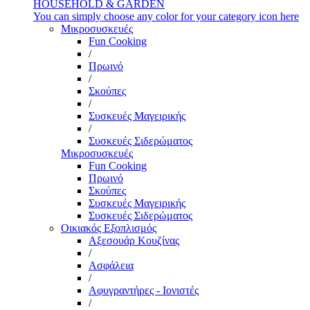
HOUSEHOLD & GARDEN
You can simply choose any color for your category icon here
Μικροσυσκευές
Fun Cooking
/
Πρωινό
/
Σκούπες
/
Συσκευές Μαγειρικής
/
Συσκευές Σιδερώματος
Μικροσυσκευές
Fun Cooking
Πρωινό
Σκούπες
Συσκευές Μαγειρικής
Συσκευές Σιδερώματος
Οικιακός Εξοπλισμός
Αξεσουάρ Κουζίνας
/
Ασφάλεια
/
Αφυγραντήρες - Ιονιστές
/