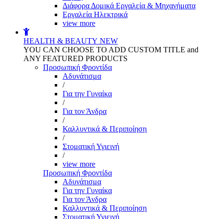
Διάφορα Δομικά Εργαλεία & Μηχανήματα
Εργαλεία Ηλεκτρικά
view more
HEALTH & BEAUTY
NEW
YOU CAN CHOOSE TO ADD CUSTOM TITLE and
ANY FEATURED PRODUCTS
Προσωπική Φροντίδα
Αδυνάτισμα
/
Για την Γυναίκα
/
Για τον Άνδρα
/
Καλλυντικά & Περιποίηση
/
Στοματική Υγιεινή
/
view more
Προσωπική Φροντίδα
Αδυνάτισμα
Για την Γυναίκα
Για τον Άνδρα
Καλλυντικά & Περιποίηση
Στοματική Υγιεινή