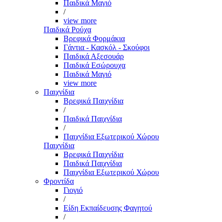
Παιδικά Μαγιό
/
view more
Παιδικά Ρούχα
Βρεφικά Φορμάκια
Γάντια - Κασκόλ - Σκούφοι
Παιδικά Αξεσουάρ
Παιδικά Εσώρουχα
Παιδικά Μαγιό
view more
Παιχνίδια
Βρεφικά Παιχνίδια
/
Παιδικά Παιχνίδια
/
Παιχνίδια Εξωτερικού Χώρου
Παιχνίδια
Βρεφικά Παιχνίδια
Παιδικά Παιχνίδια
Παιχνίδια Εξωτερικού Χώρου
Φροντίδα
Γιογιό
/
Είδη Εκπαίδευσης Φαγητού
/