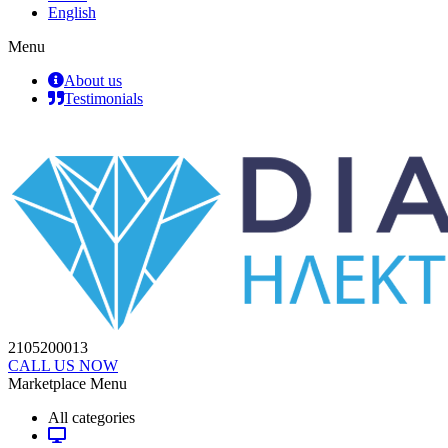
English
Menu
About us
Testimonials
2105200013
CALL US NOW
Marketplace Menu
All categories