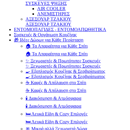
ΣΥΣΚΕΥΕΣ ΨΗΞΗΣ
AIR COOLER
ΑΝΕΜΙΣΤΗΡΕΣ
ΑΞΕΣΟΥΑΡ ΤΖΑΚΙΟΥ
ΑΞΕΣΟΥΑΡ ΤΖΑΚΙΟΥ
ΕΝΤΟΜΟΠΑΓΙΔΕΣ - ΕΝΤΟΜΟΑΠΩΘΗΤΙΚΑ
Συσκευές & Οργάνωση Κουζίνας
🎁 Ιδέες Δώρων για Κάθε Περίσταση
🏠 Τα Απαραίτητα για Κάθε Σπίτι
🏠 Τα Απαραίτητα για Κάθε Σπίτι
✨ Ξεχωριστές & Πρωτότυπες Συσκευές
✨ Ξεχωριστές & Πρωτότυπες Συσκευές
🍳 Εξοπλισμός Κουζίνας & Σερβιρίσματος
🍳 Εξοπλισμός Κουζίνας & Σερβιρίσματος
☕ Καφές & Απόλαυση στο Σπίτι
☕ Καφές & Απόλαυση στο Σπίτι
🕯️ Διακόσμηση & Ατμόσφαιρα
🕯️ Διακόσμηση & Ατμόσφαιρα
🛏️ Λευκά Είδη & Cozy Επιλογές
🛏️ Λευκά Είδη & Cozy Επιλογές
🎀 Μικρά αλλά Ξεχωριστά Δώρα