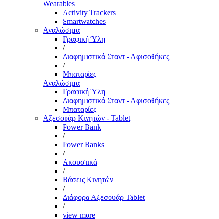
Wearables
Activity Trackers
Smartwatches
Αναλώσιμα
Γραφική Ύλη
/
Διαφημιστικά Σταντ - Αφισοθήκες
/
Μπαταρίες
Αναλώσιμα
Γραφική Ύλη
Διαφημιστικά Σταντ - Αφισοθήκες
Μπαταρίες
Αξεσουάρ Κινητών - Tablet
Power Bank
/
Power Banks
/
Ακουστικά
/
Βάσεις Κινητών
/
Διάφορα Αξεσουάρ Tablet
/
view more