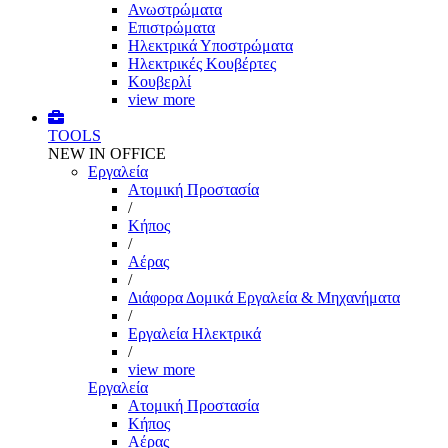
Ανωστρώματα
Επιστρώματα
Ηλεκτρικά Υποστρώματα
Ηλεκτρικές Κουβέρτες
Κουβερλί
view more
TOOLS
NEW IN OFFICE
Εργαλεία
Aτομική Προστασία
/
Kήπος
/
Αέρας
/
Διάφορα Δομικά Εργαλεία & Μηχανήματα
/
Εργαλεία Ηλεκτρικά
/
view more
Εργαλεία
Aτομική Προστασία
Kήπος
Αέρας