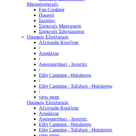
Μικροσυσκευές
Fun Cooking
Πρωινό
Σκούπες
Συσκευές Μαγειρικής
Συσκευές Σιδερώματος
Οικιακός Εξοπλισμός
Αξεσουάρ Κουζίνας
/
Ασφάλεια
/
Αφυγραντήρες - Ιονιστές
/
Είδη Camping - Θαλάσσης
/
Είδη Camping - Ταξιδιού - Θαλάσσης
/
view more
Οικιακός Εξοπλισμός
Αξεσουάρ Κουζίνας
Ασφάλεια
Αφυγραντήρες - Ιονιστές
Είδη Camping - Θαλάσσης
Είδη Camping - Ταξιδιού - Θαλάσσης
view more