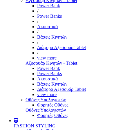
Αξεσουάρ Κινητών - Tablet
Power Bank
/
Power Banks
/
Ακουστικά
/
Βάσεις Κινητών
/
Διάφορα Αξεσουάρ Tablet
/
view more
Αξεσουάρ Κινητών - Tablet
Power Bank
Power Banks
Ακουστικά
Βάσεις Κινητών
Διάφορα Αξεσουάρ Tablet
view more
Οθόνες Υπολογιστών
Φορητές Οθόνες
Οθόνες Υπολογιστών
Φορητές Οθόνες
FASHION STYLING