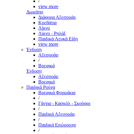
/
view more
Δωμάτιο
Διάφορα Αξεσουάρ
Κρεβάτια
Λίκνο
Λίκνο - Ρηλάξ
Παιδικά Λευκά Είδη
view more
Ένδυση
Αξεσουάρ
/
Βρεφικά
Ένδυση
Αξεσουάρ
Βρεφικά
Παιδικά Ρούχα
Βρεφικά Φορμάκια
/
Γάντια - Κασκόλ - Σκούφοι
/
Παιδικά Αξεσουάρ
/
Παιδικά Εσώρουχα
/