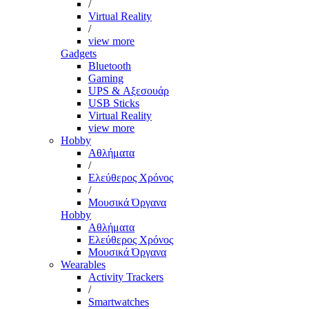
/
Virtual Reality
/
view more
Gadgets
Bluetooth
Gaming
UPS & Αξεσουάρ
USB Sticks
Virtual Reality
view more
Hobby
Αθλήματα
/
Ελεύθερος Χρόνος
/
Μουσικά Όργανα
Hobby
Αθλήματα
Ελεύθερος Χρόνος
Μουσικά Όργανα
Wearables
Activity Trackers
/
Smartwatches