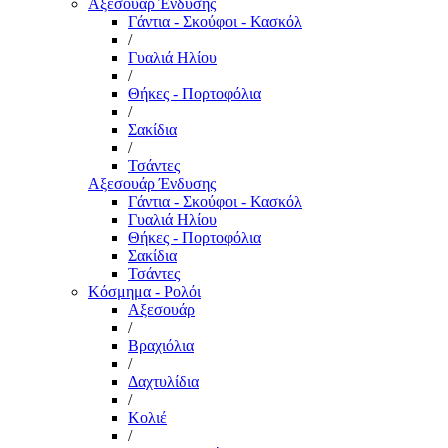
Αξεσουάρ Ένδυσης
Γάντια - Σκούφοι - Κασκόλ
/
Γυαλιά Ηλίου
/
Θήκες - Πορτοφόλια
/
Σακίδια
/
Τσάντες
Αξεσουάρ Ένδυσης
Γάντια - Σκούφοι - Κασκόλ
Γυαλιά Ηλίου
Θήκες - Πορτοφόλια
Σακίδια
Τσάντες
Κόσμημα - Ρολόι
Αξεσουάρ
/
Βραχιόλια
/
Δαχτυλίδια
/
Κολιέ
/