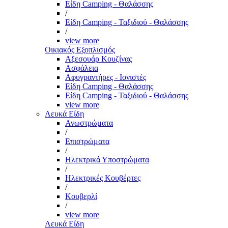
Είδη Camping - Θαλάσσης
/
Είδη Camping - Ταξιδιού - Θαλάσσης
/
view more
Οικιακός Εξοπλισμός
Αξεσουάρ Κουζίνας
Ασφάλεια
Αφυγραντήρες - Ιονιστές
Είδη Camping - Θαλάσσης
Είδη Camping - Ταξιδιού - Θαλάσσης
view more
Λευκά Είδη
Ανωστρώματα
/
Επιστρώματα
/
Ηλεκτρικά Υποστρώματα
/
Ηλεκτρικές Κουβέρτες
/
Κουβερλί
/
view more
Λευκά Είδη