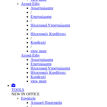
Λευκά Είδη
Ανωστρώματα
/
Επιστρώματα
/
Ηλεκτρικά Υποστρώματα
/
Ηλεκτρικές Κουβέρτες
/
Κουβερλί
/
view more
Λευκά Είδη
Ανωστρώματα
Επιστρώματα
Ηλεκτρικά Υποστρώματα
Ηλεκτρικές Κουβέρτες
Κουβερλί
view more
TOOLS
NEW IN OFFICE
Εργαλεία
Aτομική Προστασία
/