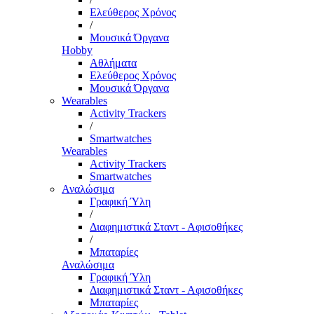
Ελεύθερος Χρόνος
/
Μουσικά Όργανα
Hobby
Αθλήματα
Ελεύθερος Χρόνος
Μουσικά Όργανα
Wearables
Activity Trackers
/
Smartwatches
Wearables
Activity Trackers
Smartwatches
Αναλώσιμα
Γραφική Ύλη
/
Διαφημιστικά Σταντ - Αφισοθήκες
/
Μπαταρίες
Αναλώσιμα
Γραφική Ύλη
Διαφημιστικά Σταντ - Αφισοθήκες
Μπαταρίες