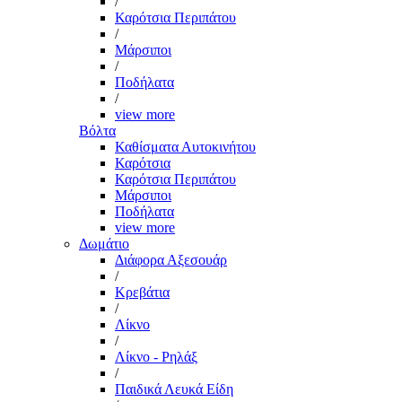
/
Καρότσια Περιπάτου
/
Μάρσιποι
/
Ποδήλατα
/
view more
Βόλτα
Καθίσματα Αυτοκινήτου
Καρότσια
Καρότσια Περιπάτου
Μάρσιποι
Ποδήλατα
view more
Δωμάτιο
Διάφορα Αξεσουάρ
/
Κρεβάτια
/
Λίκνο
/
Λίκνο - Ρηλάξ
/
Παιδικά Λευκά Είδη