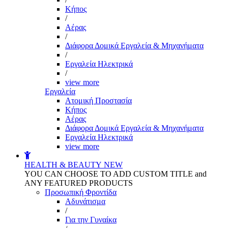
Kήπος
/
Αέρας
/
Διάφορα Δομικά Εργαλεία & Μηχανήματα
/
Εργαλεία Ηλεκτρικά
/
view more
Εργαλεία
Aτομική Προστασία
Kήπος
Αέρας
Διάφορα Δομικά Εργαλεία & Μηχανήματα
Εργαλεία Ηλεκτρικά
view more
HEALTH & BEAUTY
NEW
YOU CAN CHOOSE TO ADD CUSTOM TITLE and
ANY FEATURED PRODUCTS
Προσωπική Φροντίδα
Αδυνάτισμα
/
Για την Γυναίκα