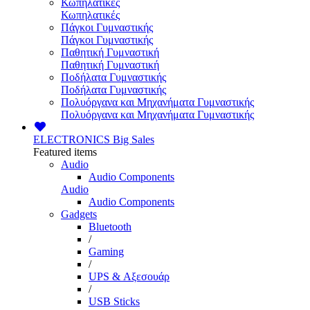
Κωπηλατικές
Κωπηλατικές
Πάγκοι Γυμναστικής
Πάγκοι Γυμναστικής
Παθητική Γυμναστική
Παθητική Γυμναστική
Ποδήλατα Γυμναστικής
Ποδήλατα Γυμναστικής
Πολυόργανα και Μηχανήματα Γυμναστικής
Πολυόργανα και Μηχανήματα Γυμναστικής
ELECTRONICS
Big Sales
Featured items
Audio
Audio Components
Audio
Audio Components
Gadgets
Bluetooth
/
Gaming
/
UPS & Αξεσουάρ
/
USB Sticks