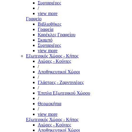
Συρταριέρες
/
view more
Γραφείο
Βιβλιοθήκες
Γραφεία
Καρέκλες Γραφείου
Σκαμπό
Συρταριέρες
view more
Εξωτερικός Χώρος - Κήπος
Αιώρες - Κούνιες
/
Αποθηκευτικοί Χώροι
/
Γλάστρες - Ζαρντινιέρες
/
Έπιπλα Εξωτερικού Χώρου
/
Θερμοκήπια
/
view more
Εξωτερικός Χώρος - Κήπος
Αιώρες - Κούνιες
Αποθηκευτικοί Χώροι