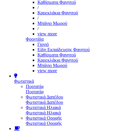
Καθίσματα Φαγητού
/
Καρεκλάκια Φαγητού
/
Μπάνιο Μωρού
/
view more
Φροντίδα
Γιογιό
Είδη Εκπαίδευσης Φαγητού
Καθίσματα Φαγητού
Καρεκλάκια Φαγητού
Μπάνιο Μωρού
view more
Φωτιστικά
Πορτατίφ
Πορτατίφ
Φωτιστικά Δαπέδου
Φωτιστικά Δαπέδου
Φωτιστικά Ηλιακά
Φωτιστικά Ηλιακά
Φωτιστικά Οροφής
Φωτιστικά Οροφής