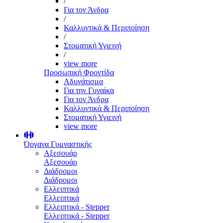
/
Για τον Άνδρα
/
Καλλυντικά & Περιποίηση
/
Στοματική Υγιεινή
/
view more
Προσωπική Φροντίδα
Αδυνάτισμα
Για την Γυναίκα
Για τον Άνδρα
Καλλυντικά & Περιποίηση
Στοματική Υγιεινή
view more
Όργανα Γυμναστικής
Αξεσουάρ
Αξεσουάρ
Διάδρομοι
Διάδρομοι
Ελλειπτικά
Ελλειπτικά
Ελλειπτικά - Stepper
Ελλειπτικά - Stepper