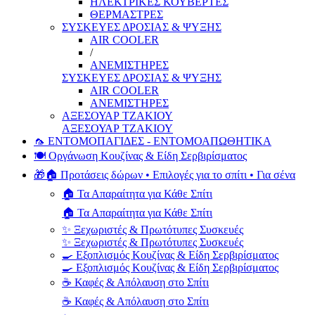
ΗΛΕΚΤΡΙΚΕΣ ΚΟΥΒΕΡΤΕΣ
ΘΕΡΜΑΣΤΡΕΣ
ΣΥΣΚΕΥΕΣ ΔΡΟΣΙΑΣ & ΨΥΞΗΣ
AIR COOLER
/
ΑΝΕΜΙΣΤΗΡΕΣ
ΣΥΣΚΕΥΕΣ ΔΡΟΣΙΑΣ & ΨΥΞΗΣ
AIR COOLER
ΑΝΕΜΙΣΤΗΡΕΣ
ΑΞΕΣΟΥΑΡ ΤΖΑΚΙΟΥ
ΑΞΕΣΟΥΑΡ ΤΖΑΚΙΟΥ
🦟 ΕΝΤΟΜΟΠΑΓΙΔΕΣ - ΕΝΤΟΜΟΑΠΩΘΗΤΙΚΑ
🍽️ Οργάνωση Κουζίνας & Είδη Σερβιρίσματος
🎁🏠 Προτάσεις δώρων • Επιλογές για το σπίτι • Για σένα
🏠 Τα Απαραίτητα για Κάθε Σπίτι
🏠 Τα Απαραίτητα για Κάθε Σπίτι
✨ Ξεχωριστές & Πρωτότυπες Συσκευές
✨ Ξεχωριστές & Πρωτότυπες Συσκευές
🍳 Εξοπλισμός Κουζίνας & Είδη Σερβιρίσματος
🍳 Εξοπλισμός Κουζίνας & Είδη Σερβιρίσματος
☕ Καφές & Απόλαυση στο Σπίτι
☕ Καφές & Απόλαυση στο Σπίτι