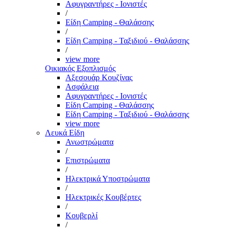
Αφυγραντήρες - Ιονιστές
/
Είδη Camping - Θαλάσσης
/
Είδη Camping - Ταξιδιού - Θαλάσσης
/
view more
Οικιακός Εξοπλισμός
Αξεσουάρ Κουζίνας
Ασφάλεια
Αφυγραντήρες - Ιονιστές
Είδη Camping - Θαλάσσης
Είδη Camping - Ταξιδιού - Θαλάσσης
view more
Λευκά Είδη
Ανωστρώματα
/
Επιστρώματα
/
Ηλεκτρικά Υποστρώματα
/
Ηλεκτρικές Κουβέρτες
/
Κουβερλί
/