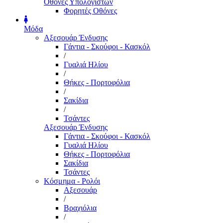
Οθόνες Υπολογιστών
Φορητές Οθόνες
Μόδα
Αξεσουάρ Ένδυσης
Γάντια - Σκούφοι - Κασκόλ
/
Γυαλιά Ηλίου
/
Θήκες - Πορτοφόλια
/
Σακίδια
/
Τσάντες
Αξεσουάρ Ένδυσης
Γάντια - Σκούφοι - Κασκόλ
Γυαλιά Ηλίου
Θήκες - Πορτοφόλια
Σακίδια
Τσάντες
Κόσμημα - Ρολόι
Αξεσουάρ
/
Βραχιόλια
/