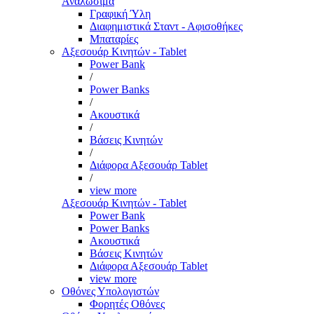
Αναλώσιμα
Γραφική Ύλη
Διαφημιστικά Σταντ - Αφισοθήκες
Μπαταρίες
Αξεσουάρ Κινητών - Tablet
Power Bank
/
Power Banks
/
Ακουστικά
/
Βάσεις Κινητών
/
Διάφορα Αξεσουάρ Tablet
/
view more
Αξεσουάρ Κινητών - Tablet
Power Bank
Power Banks
Ακουστικά
Βάσεις Κινητών
Διάφορα Αξεσουάρ Tablet
view more
Οθόνες Υπολογιστών
Φορητές Οθόνες