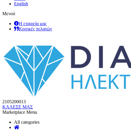
English
Μενού
Η εταιρεία μας
Κριτικές πελατών
2105200013
ΚΑΛΕΣΕ ΜΑΣ
Marketplace Menu
All categories