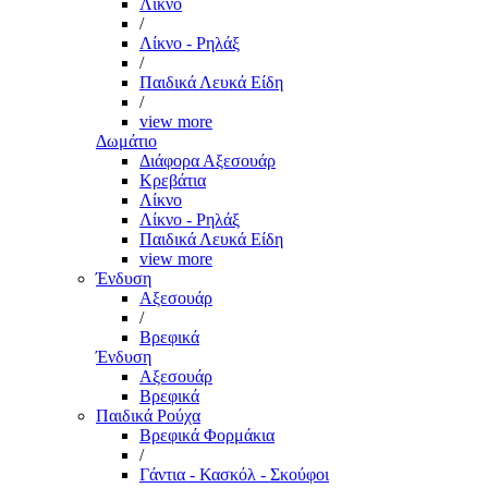
Λίκνο
/
Λίκνο - Ρηλάξ
/
Παιδικά Λευκά Είδη
/
view more
Δωμάτιο
Διάφορα Αξεσουάρ
Κρεβάτια
Λίκνο
Λίκνο - Ρηλάξ
Παιδικά Λευκά Είδη
view more
Ένδυση
Αξεσουάρ
/
Βρεφικά
Ένδυση
Αξεσουάρ
Βρεφικά
Παιδικά Ρούχα
Βρεφικά Φορμάκια
/
Γάντια - Κασκόλ - Σκούφοι