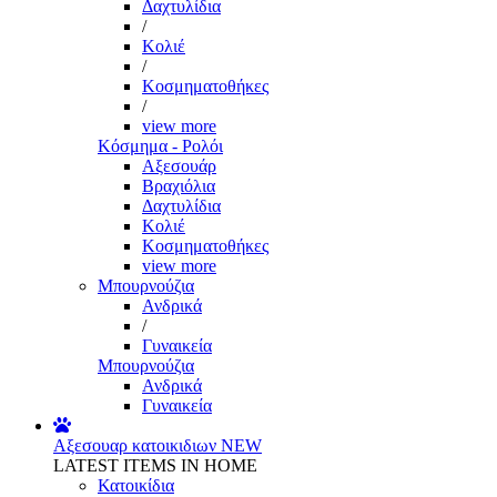
Δαχτυλίδια
/
Κολιέ
/
Κοσμηματοθήκες
/
view more
Κόσμημα - Ρολόι
Αξεσουάρ
Βραχιόλια
Δαχτυλίδια
Κολιέ
Κοσμηματοθήκες
view more
Μπουρνούζια
Ανδρικά
/
Γυναικεία
Μπουρνούζια
Ανδρικά
Γυναικεία
Αξεσουαρ κατοικιδιων
NEW
LATEST ITEMS IN HOME
Κατοικίδια