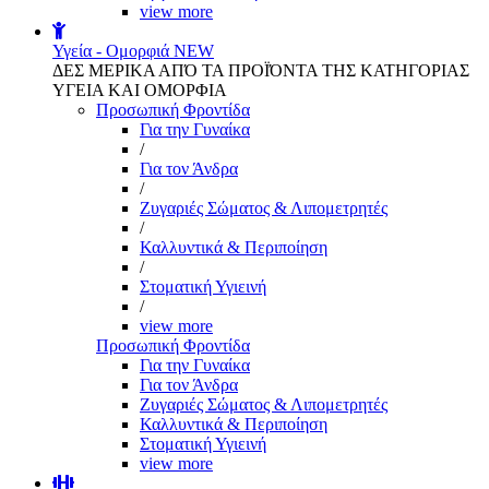
view more
Υγεία - Ομορφιά
NEW
ΔΕΣ ΜΕΡΙΚΑ ΑΠΌ ΤΑ ΠΡΟΪΌΝΤΑ ΤΗΣ ΚΑΤΗΓΟΡΙΑΣ
ΥΓΕΙΑ ΚΑΙ ΟΜΟΡΦΙΑ
Προσωπική Φροντίδα
Για την Γυναίκα
/
Για τον Άνδρα
/
Ζυγαριές Σώματος & Λιπομετρητές
/
Καλλυντικά & Περιποίηση
/
Στοματική Υγιεινή
/
view more
Προσωπική Φροντίδα
Για την Γυναίκα
Για τον Άνδρα
Ζυγαριές Σώματος & Λιπομετρητές
Καλλυντικά & Περιποίηση
Στοματική Υγιεινή
view more