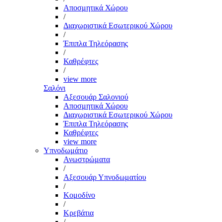
Αποσμητικά Χώρου
/
Διαχωριστικά Εσωτερικού Χώρου
/
Έπιπλα Τηλεόρασης
/
Καθρέφτες
/
view more
Σαλόνι
Αξεσουάρ Σαλονιού
Αποσμητικά Χώρου
Διαχωριστικά Εσωτερικού Χώρου
Έπιπλα Τηλεόρασης
Καθρέφτες
view more
Υπνοδωμάτιο
Ανωστρώματα
/
Αξεσουάρ Υπνοδωματίου
/
Κομοδίνο
/
Κρεβάτια
/