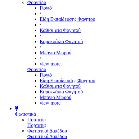
Φροντίδα
Γιογιό
/
Είδη Εκπαίδευσης Φαγητού
/
Καθίσματα Φαγητού
/
Καρεκλάκια Φαγητού
/
Μπάνιο Μωρού
/
view more
Φροντίδα
Γιογιό
Είδη Εκπαίδευσης Φαγητού
Καθίσματα Φαγητού
Καρεκλάκια Φαγητού
Μπάνιο Μωρού
view more
Φωτιστικά
Πορτατίφ
Πορτατίφ
Φωτιστικά Δαπέδου
Φωτιστικά Δαπέδου