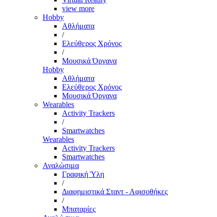
view more
Hobby
Αθλήματα
/
Ελεύθερος Χρόνος
/
Μουσικά Όργανα
Hobby
Αθλήματα
Ελεύθερος Χρόνος
Μουσικά Όργανα
Wearables
Activity Trackers
/
Smartwatches
Wearables
Activity Trackers
Smartwatches
Αναλώσιμα
Γραφική Ύλη
/
Διαφημιστικά Σταντ - Αφισοθήκες
/
Μπαταρίες