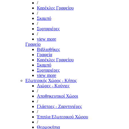
/
Καρέκλες Γραφείου
/
Σκαμπό
/
Συρταριέρες
/
view more
Γραφείο
Βιβλιοθήκες
Γραφεία
Καρέκλες Γραφείου
Σκαμπό
Συρταριέρες
view more
Εξωτερικός Χώρος - Κήπος
Αιώρες - Κούνιες
/
Αποθηκευτικοί Χώροι
/
Γλάστρες - Ζαρντινιέρες
/
Έπιπλα Εξωτερικού Χώρου
/
Θερμοκήπια