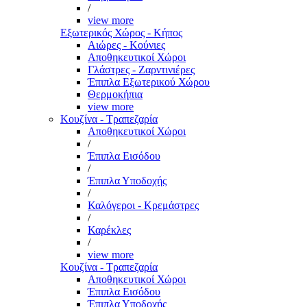
/
view more
Εξωτερικός Χώρος - Κήπος
Αιώρες - Κούνιες
Αποθηκευτικοί Χώροι
Γλάστρες - Ζαρντινιέρες
Έπιπλα Εξωτερικού Χώρου
Θερμοκήπια
view more
Κουζίνα - Τραπεζαρία
Αποθηκευτικοί Χώροι
/
Έπιπλα Εισόδου
/
Έπιπλα Υποδοχής
/
Καλόγεροι - Κρεμάστρες
/
Καρέκλες
/
view more
Κουζίνα - Τραπεζαρία
Αποθηκευτικοί Χώροι
Έπιπλα Εισόδου
Έπιπλα Υποδοχής