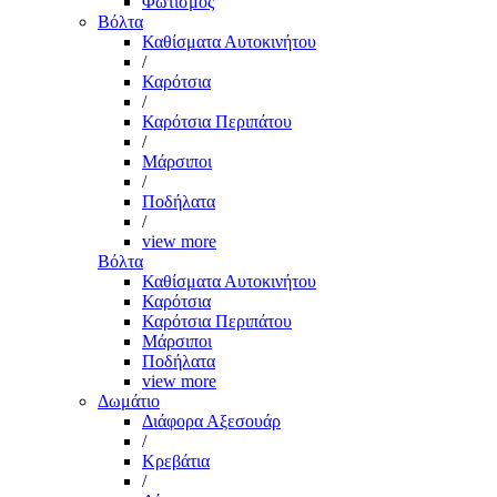
Φωτισμός
Βόλτα
Καθίσματα Αυτοκινήτου
/
Καρότσια
/
Καρότσια Περιπάτου
/
Μάρσιποι
/
Ποδήλατα
/
view more
Βόλτα
Καθίσματα Αυτοκινήτου
Καρότσια
Καρότσια Περιπάτου
Μάρσιποι
Ποδήλατα
view more
Δωμάτιο
Διάφορα Αξεσουάρ
/
Κρεβάτια
/