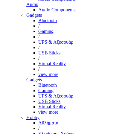
Audio
Audio Components
Gadgets
Bluetooth
/
Gaming
/
UPS & Αξεσουάρ
/
USB Sticks
/
Virtual Reality
/
view more
Gadgets
Bluetooth
Gaming
UPS & Αξεσουάρ
USB Sticks
Virtual Reality
view more
Hobby
Αθλήματα
/
Ελεύθερος Χρόνος