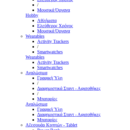
/
Μουσικά Όργανα
Hobby
Αθλήματα
Ελεύθερος Χρόνος
Μουσικά Όργανα
Wearables
Activity Trackers
/
Smartwatches
Wearables
Activity Trackers
Smartwatches
Αναλώσιμα
Γραφική Ύλη
/
Διαφημιστικά Σταντ - Αφισοθήκες
/
Μπαταρίες
Αναλώσιμα
Γραφική Ύλη
Διαφημιστικά Σταντ - Αφισοθήκες
Μπαταρίες
Αξεσουάρ Κινητών - Tablet