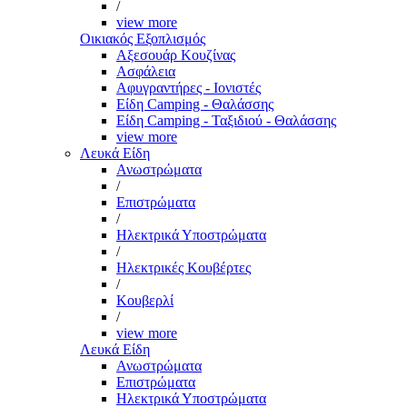
/
view more
Οικιακός Εξοπλισμός
Αξεσουάρ Κουζίνας
Ασφάλεια
Αφυγραντήρες - Ιονιστές
Είδη Camping - Θαλάσσης
Είδη Camping - Ταξιδιού - Θαλάσσης
view more
Λευκά Είδη
Ανωστρώματα
/
Επιστρώματα
/
Ηλεκτρικά Υποστρώματα
/
Ηλεκτρικές Κουβέρτες
/
Κουβερλί
/
view more
Λευκά Είδη
Ανωστρώματα
Επιστρώματα
Ηλεκτρικά Υποστρώματα