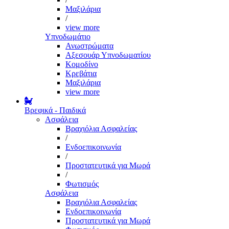
Μαξιλάρια
/
view more
Υπνοδωμάτιο
Ανωστρώματα
Αξεσουάρ Υπνοδωματίου
Κομοδίνο
Κρεβάτια
Μαξιλάρια
view more
Βρεφικά - Παιδικά
Ασφάλεια
Βραχιόλια Ασφαλείας
/
Ενδοεπικοινωνία
/
Προστατευτικά για Μωρά
/
Φωτισμός
Ασφάλεια
Βραχιόλια Ασφαλείας
Ενδοεπικοινωνία
Προστατευτικά για Μωρά