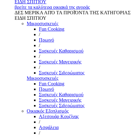
ΕΙΔΗ ΣΠΙΤΙΟΥ
βρείτε τα καλύτερα οικιακά της αγοράς
ΔΕΣ ΜΕΡΙΚΑ ΑΠΌ ΤΑ ΠΡΟΪΌΝΤΑ ΤΗΣ ΚΑΤΗΓΟΡΙΑΣ
ΕΙΔΗ ΣΠΙΤΙΟΥ
Μικροσυσκευές
Fun Cooking
/
Πρωινό
/
Συσκευές Καθαρισμού
/
Συσκευές Μαγειρικής
/
Συσκευές Σιδερώματος
Μικροσυσκευές
Fun Cooking
Πρωινό
Συσκευές Καθαρισμού
Συσκευές Μαγειρικής
Συσκευές Σιδερώματος
Οικιακός Εξοπλισμός
Αξεσουάρ Κουζίνας
/
Ασφάλεια
/