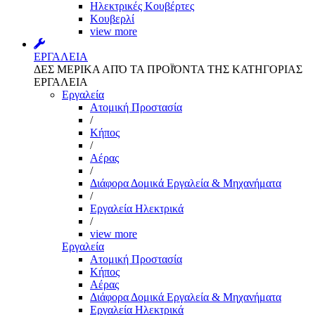
Ηλεκτρικές Κουβέρτες
Κουβερλί
view more
ΕΡΓΑΛΕΙΑ
ΔΕΣ ΜΕΡΙΚΑ ΑΠΌ ΤΑ ΠΡΟΪΌΝΤΑ ΤΗΣ ΚΑΤΗΓΟΡΙΑΣ
ΕΡΓΑΛΕΙΑ
Εργαλεία
Aτομική Προστασία
/
Kήπος
/
Αέρας
/
Διάφορα Δομικά Εργαλεία & Μηχανήματα
/
Εργαλεία Ηλεκτρικά
/
view more
Εργαλεία
Aτομική Προστασία
Kήπος
Αέρας
Διάφορα Δομικά Εργαλεία & Μηχανήματα
Εργαλεία Ηλεκτρικά