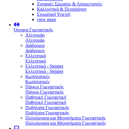
Ζυγαριές Σώματος & Λιπομετρητές
Καλλυντικά & Περιποίηση
Στοματική Υγιεινή
view more
Όργανα Γυμναστικής
Αξεσουάρ
Αξεσουάρ
Διάδρομοι
Διάδρομοι
Ελλειπτικά
Ελλειπτικά
Ελλειπτικά - Stepper
Ελλειπτικά - Stepper
Κωπηλατικές
Κωπηλατικές
Πάγκοι Γυμναστικής
Πάγκοι Γυμναστικής
Παθητική Γυμναστική
Παθητική Γυμναστική
Ποδήλατα Γυμναστικής
Ποδήλατα Γυμναστικής
Πολυόργανα και Μηχανήματα Γυμναστικής
Πολυόργανα και Μηχανήματα Γυμναστικής