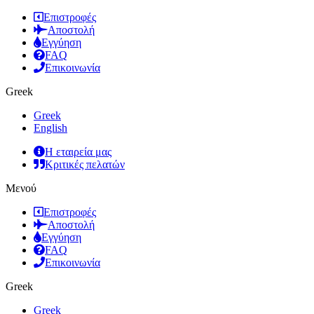
Επιστροφές
Αποστολή
Εγγύηση
FAQ
Επικοινωνία
Greek
Greek
English
Η εταιρεία μας
Κριτικές πελατών
Μενού
Επιστροφές
Αποστολή
Εγγύηση
FAQ
Επικοινωνία
Greek
Greek