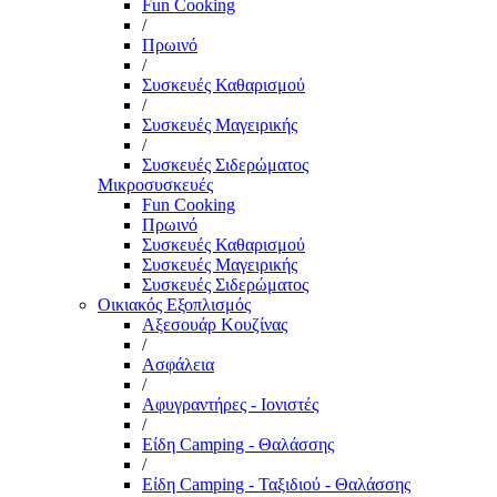
Fun Cooking
/
Πρωινό
/
Συσκευές Καθαρισμού
/
Συσκευές Μαγειρικής
/
Συσκευές Σιδερώματος
Μικροσυσκευές
Fun Cooking
Πρωινό
Συσκευές Καθαρισμού
Συσκευές Μαγειρικής
Συσκευές Σιδερώματος
Οικιακός Εξοπλισμός
Αξεσουάρ Κουζίνας
/
Ασφάλεια
/
Αφυγραντήρες - Ιονιστές
/
Είδη Camping - Θαλάσσης
/
Είδη Camping - Ταξιδιού - Θαλάσσης