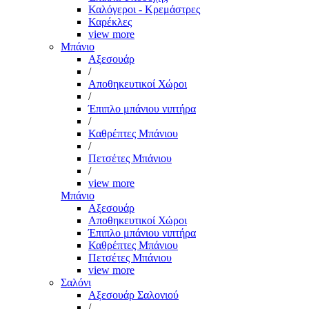
Καλόγεροι - Κρεμάστρες
Καρέκλες
view more
Μπάνιο
Αξεσουάρ
/
Αποθηκευτικοί Χώροι
/
Έπιπλο μπάνιου νιπτήρα
/
Καθρέπτες Μπάνιου
/
Πετσέτες Μπάνιου
/
view more
Μπάνιο
Αξεσουάρ
Αποθηκευτικοί Χώροι
Έπιπλο μπάνιου νιπτήρα
Καθρέπτες Μπάνιου
Πετσέτες Μπάνιου
view more
Σαλόνι
Αξεσουάρ Σαλονιού
/