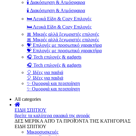
🕯️ Διακόσμηση & Ατμόσφαιρα
🕯️ Διακόσμηση & Ατμόσφαιρα
🛏️ Λευκά Είδη & Cozy Επιλογές
🛏️ Λευκά Είδη & Cozy Επιλογές
🎀 Μικρές αλλά ξεχωριστές επιλογές
🎀 Μικρές αλλά ξεχωριστές επιλογές
💝 Επιλογές με προσωπικό χαρακτήρα
💝 Επιλογές με προσωπικό χαρακτήρα
🎧 Tech επιλογές & gadgets
🎧 Tech επιλογές & gadgets
🎈 Ιδέες για παιδιά
🎈 Ιδέες για παιδιά
✨ Ομορφιά και περιποίηση
✨ Ομορφιά και περιποίηση
All categories
ΕΙΔΗ ΣΠΙΤΙΟΥ
βρείτε τα καλύτερα οικιακά της αγοράς
ΔΕΣ ΜΕΡΙΚΑ ΑΠΌ ΤΑ ΠΡΟΪΌΝΤΑ ΤΗΣ ΚΑΤΗΓΟΡΙΑΣ
ΕΙΔΗ ΣΠΙΤΙΟΥ
Μικροσυσκευές