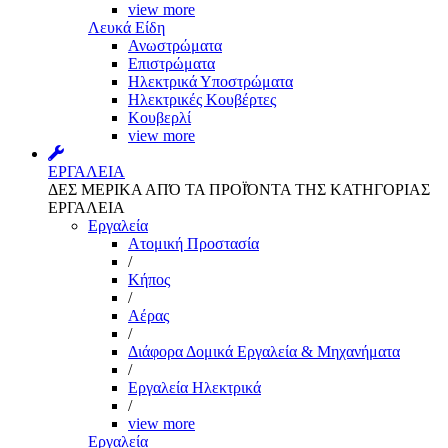
view more
Λευκά Είδη
Ανωστρώματα
Επιστρώματα
Ηλεκτρικά Υποστρώματα
Ηλεκτρικές Κουβέρτες
Κουβερλί
view more
ΕΡΓΑΛΕΙΑ
ΔΕΣ ΜΕΡΙΚΑ ΑΠΌ ΤΑ ΠΡΟΪΌΝΤΑ ΤΗΣ ΚΑΤΗΓΟΡΙΑΣ
ΕΡΓΑΛΕΙΑ
Εργαλεία
Aτομική Προστασία
/
Kήπος
/
Αέρας
/
Διάφορα Δομικά Εργαλεία & Μηχανήματα
/
Εργαλεία Ηλεκτρικά
/
view more
Εργαλεία