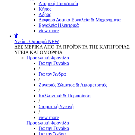
Aτομική Προστασία
Kήπος
Αέρας
Διάφορα Δομικά Εργαλεία & Μηχανήματα
Εργαλεία Ηλεκτρικά
view more
Υγεία - Ομορφιά
NEW
ΔΕΣ ΜΕΡΙΚΑ ΑΠΌ ΤΑ ΠΡΟΪΌΝΤΑ ΤΗΣ ΚΑΤΗΓΟΡΙΑΣ
ΥΓΕΙΑ ΚΑΙ ΟΜΟΡΦΙΑ
Προσωπική Φροντίδα
Για την Γυναίκα
/
Για τον Άνδρα
/
Ζυγαριές Σώματος & Λιπομετρητές
/
Καλλυντικά & Περιποίηση
/
Στοματική Υγιεινή
/
view more
Προσωπική Φροντίδα
Για την Γυναίκα
Για τον Άνδρα