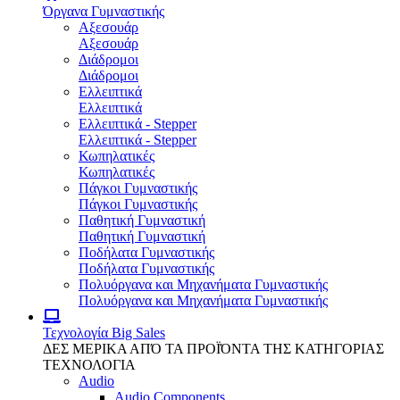
Όργανα Γυμναστικής
Αξεσουάρ
Αξεσουάρ
Διάδρομοι
Διάδρομοι
Ελλειπτικά
Ελλειπτικά
Ελλειπτικά - Stepper
Ελλειπτικά - Stepper
Κωπηλατικές
Κωπηλατικές
Πάγκοι Γυμναστικής
Πάγκοι Γυμναστικής
Παθητική Γυμναστική
Παθητική Γυμναστική
Ποδήλατα Γυμναστικής
Ποδήλατα Γυμναστικής
Πολυόργανα και Μηχανήματα Γυμναστικής
Πολυόργανα και Μηχανήματα Γυμναστικής
Τεχνολογία
Big Sales
ΔΕΣ ΜΕΡΙΚΑ ΑΠΌ ΤΑ ΠΡΟΪΌΝΤΑ ΤΗΣ ΚΑΤΗΓΟΡΙΑΣ
ΤΕΧΝΟΛΟΓΙΑ
Audio
Audio Components