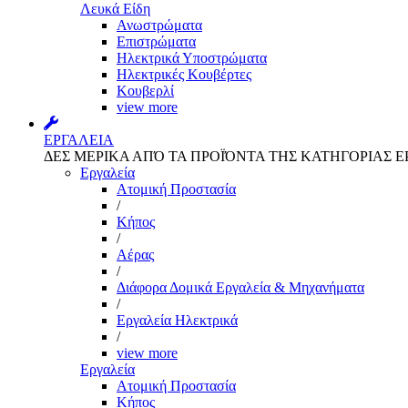
Λευκά Είδη
Ανωστρώματα
Επιστρώματα
Ηλεκτρικά Υποστρώματα
Ηλεκτρικές Κουβέρτες
Κουβερλί
view more
ΕΡΓΑΛΕΙΑ
ΔΕΣ ΜΕΡΙΚΑ ΑΠΌ ΤΑ ΠΡΟΪΌΝΤΑ ΤΗΣ ΚΑΤΗΓΟΡΙΑΣ Ε
Εργαλεία
Aτομική Προστασία
/
Kήπος
/
Αέρας
/
Διάφορα Δομικά Εργαλεία & Μηχανήματα
/
Εργαλεία Ηλεκτρικά
/
view more
Εργαλεία
Aτομική Προστασία
Kήπος