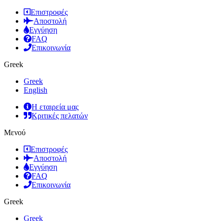
Επιστροφές
Αποστολή
Εγγύηση
FAQ
Επικοινωνία
Greek
Greek
English
Η εταιρεία μας
Κριτικές πελατών
Μενού
Επιστροφές
Αποστολή
Εγγύηση
FAQ
Επικοινωνία
Greek
Greek