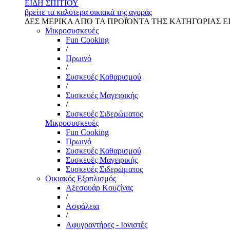
ΕΙΔΗ ΣΠΙΤΙΟΥ
βρείτε τα καλύτερα οικιακά της αγοράς
ΔΕΣ ΜΕΡΙΚΑ ΑΠΌ ΤΑ ΠΡΟΪΌΝΤΑ ΤΗΣ ΚΑΤΗΓΟΡΙΑΣ Ε
Μικροσυσκευές
Fun Cooking
/
Πρωινό
/
Συσκευές Καθαρισμού
/
Συσκευές Μαγειρικής
/
Συσκευές Σιδερώματος
Μικροσυσκευές
Fun Cooking
Πρωινό
Συσκευές Καθαρισμού
Συσκευές Μαγειρικής
Συσκευές Σιδερώματος
Οικιακός Εξοπλισμός
Αξεσουάρ Κουζίνας
/
Ασφάλεια
/
Αφυγραντήρες - Ιονιστές