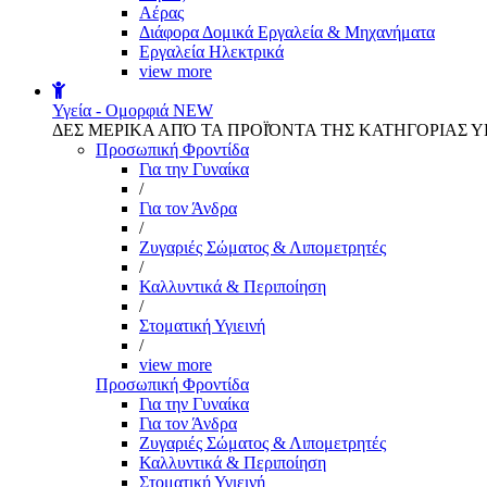
Αέρας
Διάφορα Δομικά Εργαλεία & Μηχανήματα
Εργαλεία Ηλεκτρικά
view more
Υγεία - Ομορφιά
NEW
ΔΕΣ ΜΕΡΙΚΑ ΑΠΌ ΤΑ ΠΡΟΪΌΝΤΑ ΤΗΣ ΚΑΤΗΓΟΡΙΑΣ Υ
Προσωπική Φροντίδα
Για την Γυναίκα
/
Για τον Άνδρα
/
Ζυγαριές Σώματος & Λιπομετρητές
/
Καλλυντικά & Περιποίηση
/
Στοματική Υγιεινή
/
view more
Προσωπική Φροντίδα
Για την Γυναίκα
Για τον Άνδρα
Ζυγαριές Σώματος & Λιπομετρητές
Καλλυντικά & Περιποίηση
Στοματική Υγιεινή