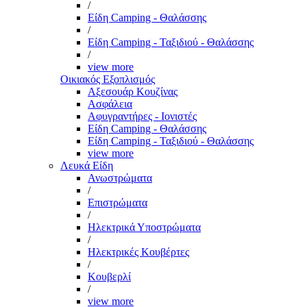
/
Είδη Camping - Θαλάσσης
/
Είδη Camping - Ταξιδιού - Θαλάσσης
/
view more
Οικιακός Εξοπλισμός
Αξεσουάρ Κουζίνας
Ασφάλεια
Αφυγραντήρες - Ιονιστές
Είδη Camping - Θαλάσσης
Είδη Camping - Ταξιδιού - Θαλάσσης
view more
Λευκά Είδη
Ανωστρώματα
/
Επιστρώματα
/
Ηλεκτρικά Υποστρώματα
/
Ηλεκτρικές Κουβέρτες
/
Κουβερλί
/
view more