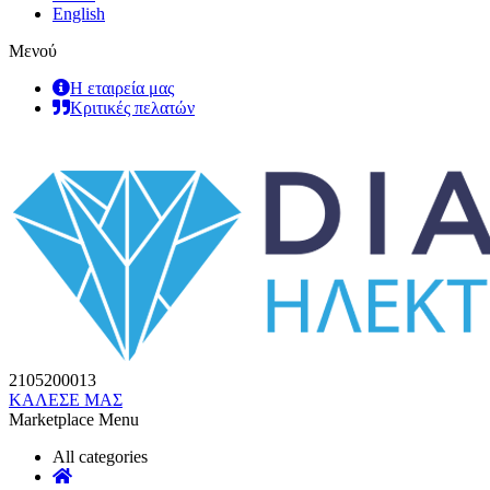
English
Μενού
Η εταιρεία μας
Κριτικές πελατών
2105200013
ΚΑΛΕΣΕ ΜΑΣ
Marketplace Menu
All categories