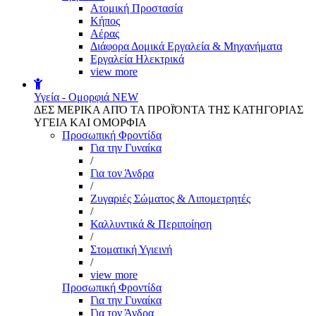
Aτομική Προστασία
Kήπος
Αέρας
Διάφορα Δομικά Εργαλεία & Μηχανήματα
Εργαλεία Ηλεκτρικά
view more
Υγεία - Ομορφιά
NEW
ΔΕΣ ΜΕΡΙΚΑ ΑΠΌ ΤΑ ΠΡΟΪΌΝΤΑ ΤΗΣ ΚΑΤΗΓΟΡΙΑΣ
ΥΓΕΙΑ ΚΑΙ ΟΜΟΡΦΙΑ
Προσωπική Φροντίδα
Για την Γυναίκα
/
Για τον Άνδρα
/
Ζυγαριές Σώματος & Λιπομετρητές
/
Καλλυντικά & Περιποίηση
/
Στοματική Υγιεινή
/
view more
Προσωπική Φροντίδα
Για την Γυναίκα
Για τον Άνδρα