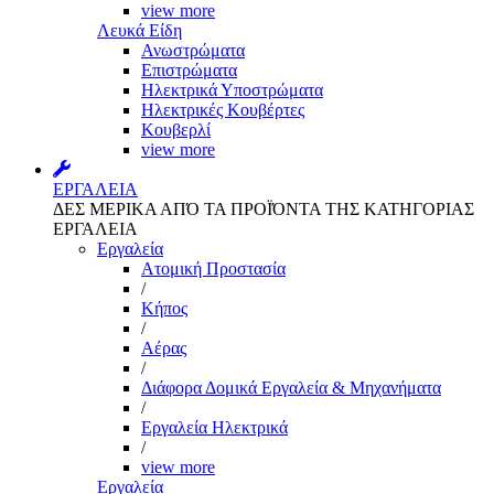
view more
Λευκά Είδη
Ανωστρώματα
Επιστρώματα
Ηλεκτρικά Υποστρώματα
Ηλεκτρικές Κουβέρτες
Κουβερλί
view more
ΕΡΓΑΛΕΙΑ
ΔΕΣ ΜΕΡΙΚΑ ΑΠΌ ΤΑ ΠΡΟΪΌΝΤΑ ΤΗΣ ΚΑΤΗΓΟΡΙΑΣ
ΕΡΓΑΛΕΙΑ
Εργαλεία
Aτομική Προστασία
/
Kήπος
/
Αέρας
/
Διάφορα Δομικά Εργαλεία & Μηχανήματα
/
Εργαλεία Ηλεκτρικά
/
view more
Εργαλεία