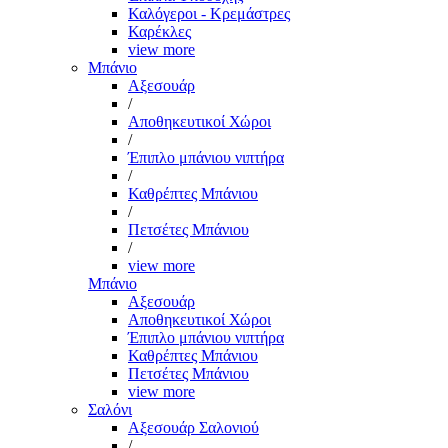
Καλόγεροι - Κρεμάστρες
Καρέκλες
view more
Μπάνιο
Αξεσουάρ
/
Αποθηκευτικοί Χώροι
/
Έπιπλο μπάνιου νιπτήρα
/
Καθρέπτες Μπάνιου
/
Πετσέτες Μπάνιου
/
view more
Μπάνιο
Αξεσουάρ
Αποθηκευτικοί Χώροι
Έπιπλο μπάνιου νιπτήρα
Καθρέπτες Μπάνιου
Πετσέτες Μπάνιου
view more
Σαλόνι
Αξεσουάρ Σαλονιού
/