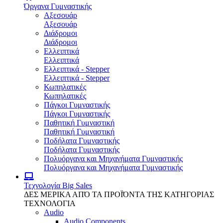
Όργανα Γυμναστικής
Αξεσουάρ
Αξεσουάρ
Διάδρομοι
Διάδρομοι
Ελλειπτικά
Ελλειπτικά
Ελλειπτικά - Stepper
Ελλειπτικά - Stepper
Κωπηλατικές
Κωπηλατικές
Πάγκοι Γυμναστικής
Πάγκοι Γυμναστικής
Παθητική Γυμναστική
Παθητική Γυμναστική
Ποδήλατα Γυμναστικής
Ποδήλατα Γυμναστικής
Πολυόργανα και Μηχανήματα Γυμναστικής
Πολυόργανα και Μηχανήματα Γυμναστικής
Τεχνολογία
Big Sales
ΔΕΣ ΜΕΡΙΚΑ ΑΠΌ ΤΑ ΠΡΟΪΌΝΤΑ ΤΗΣ ΚΑΤΗΓΟΡΙΑΣ
ΤΕΧΝΟΛΟΓΙΑ
Audio
Audio Components