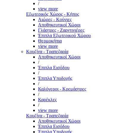
/
view more
Εξωτερικός Χώρος - Κήπος
Αιώρες - Κούνιες
Αποθηκευτικοί Χώροι
Γλάστρες - Ζαρντινιέρες
Έπιπλα Εξωτερικού Χώρου
Θερμοκήπια
view more
Κουζίνα - Τραπεζαρία
Αποθηκευτικοί Χώροι
/
Έπιπλα Εισόδου
/
Έπιπλα Υποδοχής
/
Καλόγεροι - Κρεμάστρες
/
Καρέκλες
/
view more
Κουζίνα - Τραπεζαρία
Αποθηκευτικοί Χώροι
Έπιπλα Εισόδου
Έπιπλα Υποδοχής