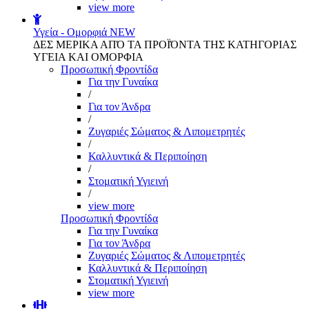
view more
Υγεία - Ομορφιά
NEW
ΔΕΣ ΜΕΡΙΚΑ ΑΠΌ ΤΑ ΠΡΟΪΌΝΤΑ ΤΗΣ ΚΑΤΗΓΟΡΙΑΣ
ΥΓΕΙΑ ΚΑΙ ΟΜΟΡΦΙΑ
Προσωπική Φροντίδα
Για την Γυναίκα
/
Για τον Άνδρα
/
Ζυγαριές Σώματος & Λιπομετρητές
/
Καλλυντικά & Περιποίηση
/
Στοματική Υγιεινή
/
view more
Προσωπική Φροντίδα
Για την Γυναίκα
Για τον Άνδρα
Ζυγαριές Σώματος & Λιπομετρητές
Καλλυντικά & Περιποίηση
Στοματική Υγιεινή
view more