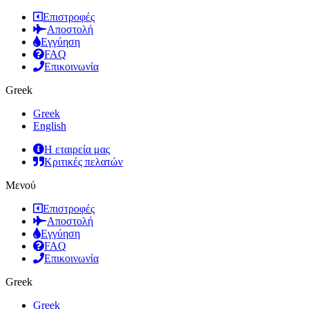
Επιστροφές
Αποστολή
Εγγύηση
FAQ
Επικοινωνία
Greek
Greek
English
Η εταιρεία μας
Κριτικές πελατών
Μενού
Επιστροφές
Αποστολή
Εγγύηση
FAQ
Επικοινωνία
Greek
Greek