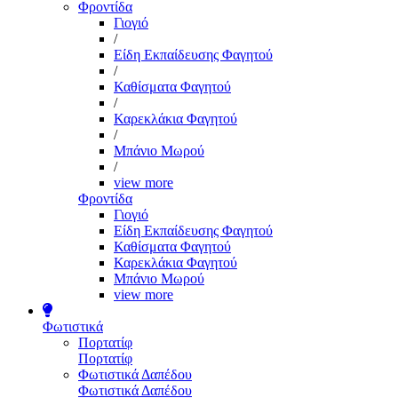
Φροντίδα
Γιογιό
/
Είδη Εκπαίδευσης Φαγητού
/
Καθίσματα Φαγητού
/
Καρεκλάκια Φαγητού
/
Μπάνιο Μωρού
/
view more
Φροντίδα
Γιογιό
Είδη Εκπαίδευσης Φαγητού
Καθίσματα Φαγητού
Καρεκλάκια Φαγητού
Μπάνιο Μωρού
view more
Φωτιστικά
Πορτατίφ
Πορτατίφ
Φωτιστικά Δαπέδου
Φωτιστικά Δαπέδου