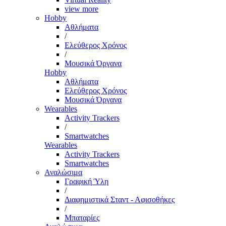
view more
Hobby
Αθλήματα
/
Ελεύθερος Χρόνος
/
Μουσικά Όργανα
Hobby
Αθλήματα
Ελεύθερος Χρόνος
Μουσικά Όργανα
Wearables
Activity Trackers
/
Smartwatches
Wearables
Activity Trackers
Smartwatches
Αναλώσιμα
Γραφική Ύλη
/
Διαφημιστικά Σταντ - Αφισοθήκες
/
Μπαταρίες