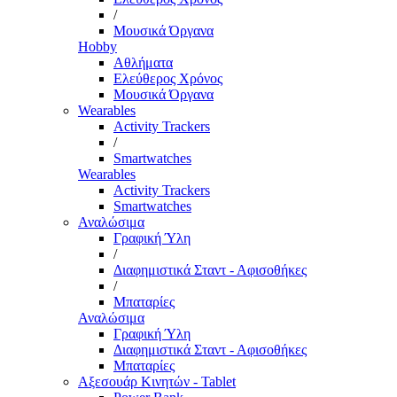
/
Μουσικά Όργανα
Hobby
Αθλήματα
Ελεύθερος Χρόνος
Μουσικά Όργανα
Wearables
Activity Trackers
/
Smartwatches
Wearables
Activity Trackers
Smartwatches
Αναλώσιμα
Γραφική Ύλη
/
Διαφημιστικά Σταντ - Αφισοθήκες
/
Μπαταρίες
Αναλώσιμα
Γραφική Ύλη
Διαφημιστικά Σταντ - Αφισοθήκες
Μπαταρίες
Αξεσουάρ Κινητών - Tablet