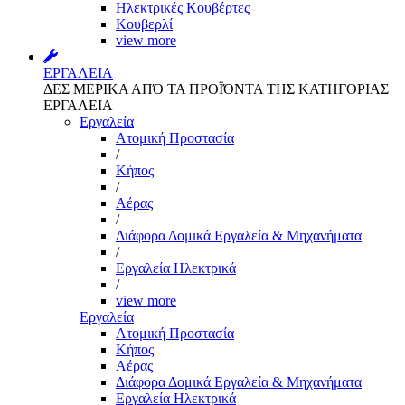
Ηλεκτρικές Κουβέρτες
Κουβερλί
view more
ΕΡΓΑΛΕΙΑ
ΔΕΣ ΜΕΡΙΚΑ ΑΠΌ ΤΑ ΠΡΟΪΌΝΤΑ ΤΗΣ ΚΑΤΗΓΟΡΙΑΣ
ΕΡΓΑΛΕΙΑ
Εργαλεία
Aτομική Προστασία
/
Kήπος
/
Αέρας
/
Διάφορα Δομικά Εργαλεία & Μηχανήματα
/
Εργαλεία Ηλεκτρικά
/
view more
Εργαλεία
Aτομική Προστασία
Kήπος
Αέρας
Διάφορα Δομικά Εργαλεία & Μηχανήματα
Εργαλεία Ηλεκτρικά