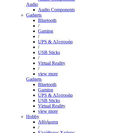
Audio
Audio Components
Gadgets
Bluetooth
/
Gaming
/
UPS & Αξεσουάρ
/
USB Sticks
/
Virtual Reality
/
view more
Gadgets
Bluetooth
Gaming
UPS & Αξεσουάρ
USB Sticks
Virtual Reality
view more
Hobby
Αθλήματα
/
Ελεύθερος Χρόνος