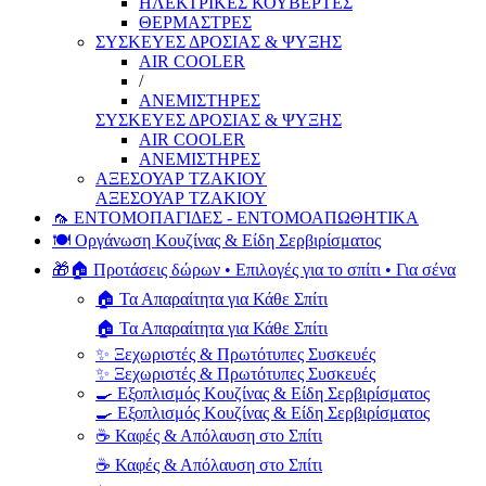
ΗΛΕΚΤΡΙΚΕΣ ΚΟΥΒΕΡΤΕΣ
ΘΕΡΜΑΣΤΡΕΣ
ΣΥΣΚΕΥΕΣ ΔΡΟΣΙΑΣ & ΨΥΞΗΣ
AIR COOLER
/
ΑΝΕΜΙΣΤΗΡΕΣ
ΣΥΣΚΕΥΕΣ ΔΡΟΣΙΑΣ & ΨΥΞΗΣ
AIR COOLER
ΑΝΕΜΙΣΤΗΡΕΣ
ΑΞΕΣΟΥΑΡ ΤΖΑΚΙΟΥ
ΑΞΕΣΟΥΑΡ ΤΖΑΚΙΟΥ
🦟 ΕΝΤΟΜΟΠΑΓΙΔΕΣ - ΕΝΤΟΜΟΑΠΩΘΗΤΙΚΑ
🍽️ Οργάνωση Κουζίνας & Είδη Σερβιρίσματος
🎁🏠 Προτάσεις δώρων • Επιλογές για το σπίτι • Για σένα
🏠 Τα Απαραίτητα για Κάθε Σπίτι
🏠 Τα Απαραίτητα για Κάθε Σπίτι
✨ Ξεχωριστές & Πρωτότυπες Συσκευές
✨ Ξεχωριστές & Πρωτότυπες Συσκευές
🍳 Εξοπλισμός Κουζίνας & Είδη Σερβιρίσματος
🍳 Εξοπλισμός Κουζίνας & Είδη Σερβιρίσματος
☕ Καφές & Απόλαυση στο Σπίτι
☕ Καφές & Απόλαυση στο Σπίτι