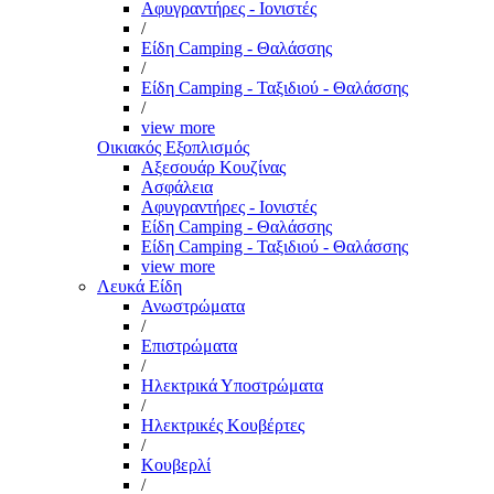
Αφυγραντήρες - Ιονιστές
/
Είδη Camping - Θαλάσσης
/
Είδη Camping - Ταξιδιού - Θαλάσσης
/
view more
Οικιακός Εξοπλισμός
Αξεσουάρ Κουζίνας
Ασφάλεια
Αφυγραντήρες - Ιονιστές
Είδη Camping - Θαλάσσης
Είδη Camping - Ταξιδιού - Θαλάσσης
view more
Λευκά Είδη
Ανωστρώματα
/
Επιστρώματα
/
Ηλεκτρικά Υποστρώματα
/
Ηλεκτρικές Κουβέρτες
/
Κουβερλί
/