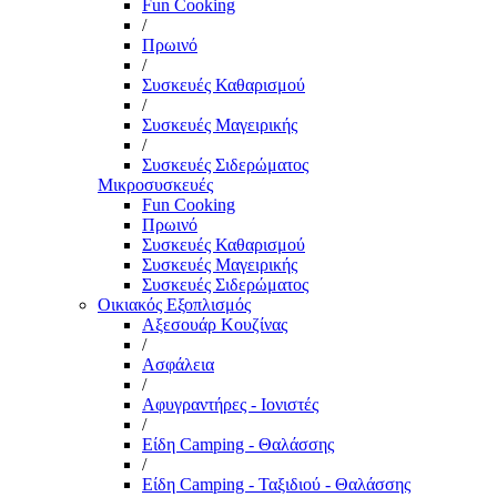
Fun Cooking
/
Πρωινό
/
Συσκευές Καθαρισμού
/
Συσκευές Μαγειρικής
/
Συσκευές Σιδερώματος
Μικροσυσκευές
Fun Cooking
Πρωινό
Συσκευές Καθαρισμού
Συσκευές Μαγειρικής
Συσκευές Σιδερώματος
Οικιακός Εξοπλισμός
Αξεσουάρ Κουζίνας
/
Ασφάλεια
/
Αφυγραντήρες - Ιονιστές
/
Είδη Camping - Θαλάσσης
/
Είδη Camping - Ταξιδιού - Θαλάσσης