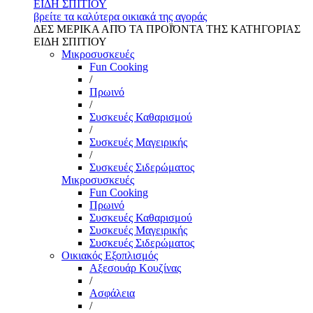
ΕΙΔΗ ΣΠΙΤΙΟΥ
βρείτε τα καλύτερα οικιακά της αγοράς
ΔΕΣ ΜΕΡΙΚΑ ΑΠΌ ΤΑ ΠΡΟΪΌΝΤΑ ΤΗΣ ΚΑΤΗΓΟΡΙΑΣ
ΕΙΔΗ ΣΠΙΤΙΟΥ
Μικροσυσκευές
Fun Cooking
/
Πρωινό
/
Συσκευές Καθαρισμού
/
Συσκευές Μαγειρικής
/
Συσκευές Σιδερώματος
Μικροσυσκευές
Fun Cooking
Πρωινό
Συσκευές Καθαρισμού
Συσκευές Μαγειρικής
Συσκευές Σιδερώματος
Οικιακός Εξοπλισμός
Αξεσουάρ Κουζίνας
/
Ασφάλεια
/