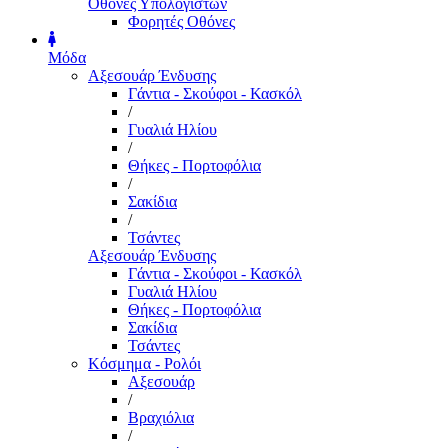
Οθόνες Υπολογιστών
Φορητές Οθόνες
Μόδα
Αξεσουάρ Ένδυσης
Γάντια - Σκούφοι - Κασκόλ
/
Γυαλιά Ηλίου
/
Θήκες - Πορτοφόλια
/
Σακίδια
/
Τσάντες
Αξεσουάρ Ένδυσης
Γάντια - Σκούφοι - Κασκόλ
Γυαλιά Ηλίου
Θήκες - Πορτοφόλια
Σακίδια
Τσάντες
Κόσμημα - Ρολόι
Αξεσουάρ
/
Βραχιόλια
/