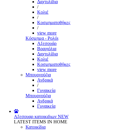
Δαχτυλίδια
/
Κολιέ
/
Κοσμηματοθήκες
/
view more
Κόσμημα - Ρολόι
Αξεσουάρ
Βραχιόλια
Δαχτυλίδια
Κολιέ
Κοσμηματοθήκες
view more
Μπουρνούζια
Ανδρικά
/
Γυναικεία
Μπουρνούζια
Ανδρικά
Γυναικεία
Αξεσουαρ κατοικιδιων
NEW
LATEST ITEMS IN HOME
Κατοικίδια