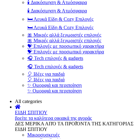
🕯️ Διακόσμηση & Ατμόσφαιρα
🕯️ Διακόσμηση & Ατμόσφαιρα
🛏️ Λευκά Είδη & Cozy Επιλογές
🛏️ Λευκά Είδη & Cozy Επιλογές
🎀 Μικρές αλλά ξεχωριστές επιλογές
🎀 Μικρές αλλά ξεχωριστές επιλογές
💝 Επιλογές με προσωπικό χαρακτήρα
💝 Επιλογές με προσωπικό χαρακτήρα
🎧 Tech επιλογές & gadgets
🎧 Tech επιλογές & gadgets
🎈 Ιδέες για παιδιά
🎈 Ιδέες για παιδιά
✨ Ομορφιά και περιποίηση
✨ Ομορφιά και περιποίηση
All categories
ΕΙΔΗ ΣΠΙΤΙΟΥ
βρείτε τα καλύτερα οικιακά της αγοράς
ΔΕΣ ΜΕΡΙΚΑ ΑΠΌ ΤΑ ΠΡΟΪΌΝΤΑ ΤΗΣ ΚΑΤΗΓΟΡΙΑΣ
ΕΙΔΗ ΣΠΙΤΙΟΥ
Μικροσυσκευές