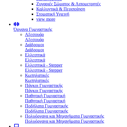
Ζυγαριές Σώματος & Λιπομετρητές
Καλλυντικά & Περιποίηση
Στοματική Υγιεινή
view more
Όργανα Γυμναστικής
Αξεσουάρ
Αξεσουάρ
Διάδρομοι
Διάδρομοι
Ελλειπτικά
Ελλειπτικά
Ελλειπτικά - Stepper
Ελλειπτικά - Stepper
Κωπηλατικές
Κωπηλατικές
Πάγκοι Γυμναστικής
Πάγκοι Γυμναστικής
Παθητική Γυμναστική
Παθητική Γυμναστική
Ποδήλατα Γυμναστικής
Ποδήλατα Γυμναστικής
Πολυόργανα και Μηχανήματα Γυμναστικής
Πολυόργανα και Μηχανήματα Γυμναστικής