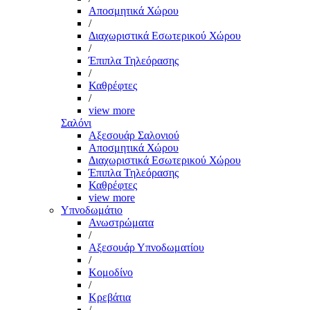
Αποσμητικά Χώρου
/
Διαχωριστικά Εσωτερικού Χώρου
/
Έπιπλα Τηλεόρασης
/
Καθρέφτες
/
view more
Σαλόνι
Αξεσουάρ Σαλονιού
Αποσμητικά Χώρου
Διαχωριστικά Εσωτερικού Χώρου
Έπιπλα Τηλεόρασης
Καθρέφτες
view more
Υπνοδωμάτιο
Ανωστρώματα
/
Αξεσουάρ Υπνοδωματίου
/
Κομοδίνο
/
Κρεβάτια
/