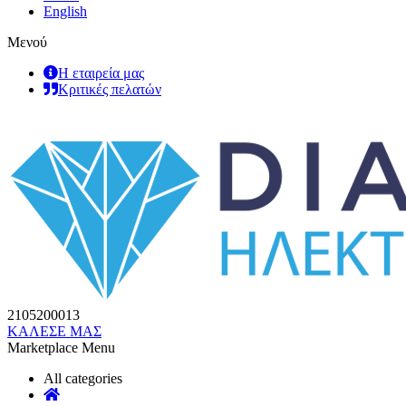
English
Μενού
Η εταιρεία μας
Κριτικές πελατών
2105200013
ΚΑΛΕΣΕ ΜΑΣ
Marketplace Menu
All categories