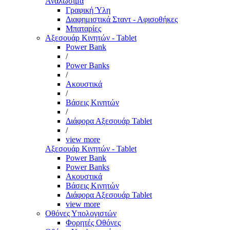
Αναλώσιμα
Γραφική Ύλη
Διαφημιστικά Σταντ - Αφισοθήκες
Μπαταρίες
Αξεσουάρ Κινητών - Tablet
Power Bank
/
Power Banks
/
Ακουστικά
/
Βάσεις Κινητών
/
Διάφορα Αξεσουάρ Tablet
/
view more
Αξεσουάρ Κινητών - Tablet
Power Bank
Power Banks
Ακουστικά
Βάσεις Κινητών
Διάφορα Αξεσουάρ Tablet
view more
Οθόνες Υπολογιστών
Φορητές Οθόνες