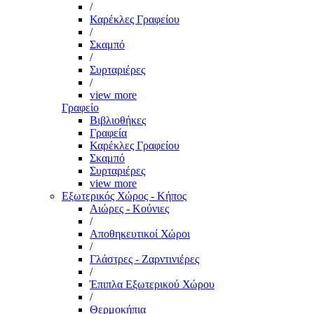
/
Καρέκλες Γραφείου
/
Σκαμπό
/
Συρταριέρες
/
view more
Γραφείο
Βιβλιοθήκες
Γραφεία
Καρέκλες Γραφείου
Σκαμπό
Συρταριέρες
view more
Εξωτερικός Χώρος - Κήπος
Αιώρες - Κούνιες
/
Αποθηκευτικοί Χώροι
/
Γλάστρες - Ζαρντινιέρες
/
Έπιπλα Εξωτερικού Χώρου
/
Θερμοκήπια