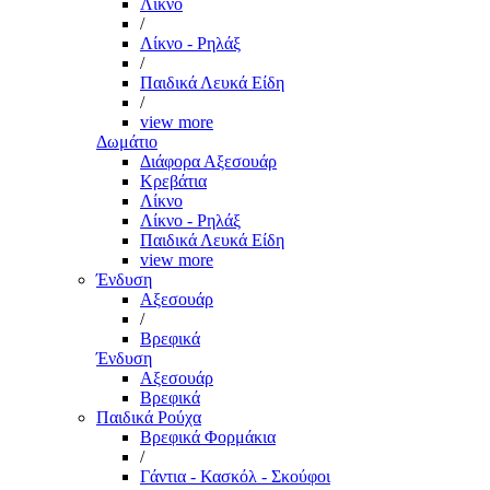
Λίκνο
/
Λίκνο - Ρηλάξ
/
Παιδικά Λευκά Είδη
/
view more
Δωμάτιο
Διάφορα Αξεσουάρ
Κρεβάτια
Λίκνο
Λίκνο - Ρηλάξ
Παιδικά Λευκά Είδη
view more
Ένδυση
Αξεσουάρ
/
Βρεφικά
Ένδυση
Αξεσουάρ
Βρεφικά
Παιδικά Ρούχα
Βρεφικά Φορμάκια
/
Γάντια - Κασκόλ - Σκούφοι