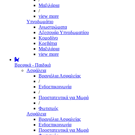
Μαξιλάρια
/
view more
Υπνοδωμάτιο
Ανωστρώματα
Αξεσουάρ Υπνοδωματίου
Κομοδίνο
Κρεβάτια
Μαξιλάρια
view more
Βρεφικά - Παιδικά
Ασφάλεια
Βραχιόλια Ασφαλείας
/
Ενδοεπικοινωνία
/
Προστατευτικά για Μωρά
/
Φωτισμός
Ασφάλεια
Βραχιόλια Ασφαλείας
Ενδοεπικοινωνία
Προστατευτικά για Μωρά