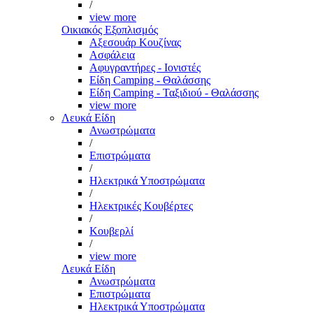
/
view more
Οικιακός Εξοπλισμός
Αξεσουάρ Κουζίνας
Ασφάλεια
Αφυγραντήρες - Ιονιστές
Είδη Camping - Θαλάσσης
Είδη Camping - Ταξιδιού - Θαλάσσης
view more
Λευκά Είδη
Ανωστρώματα
/
Επιστρώματα
/
Ηλεκτρικά Υποστρώματα
/
Ηλεκτρικές Κουβέρτες
/
Κουβερλί
/
view more
Λευκά Είδη
Ανωστρώματα
Επιστρώματα
Ηλεκτρικά Υποστρώματα