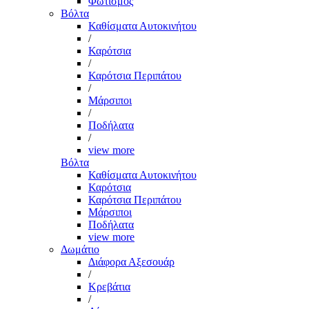
Φωτισμός
Βόλτα
Καθίσματα Αυτοκινήτου
/
Καρότσια
/
Καρότσια Περιπάτου
/
Μάρσιποι
/
Ποδήλατα
/
view more
Βόλτα
Καθίσματα Αυτοκινήτου
Καρότσια
Καρότσια Περιπάτου
Μάρσιποι
Ποδήλατα
view more
Δωμάτιο
Διάφορα Αξεσουάρ
/
Κρεβάτια
/