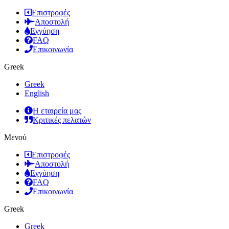
Επιστροφές
Αποστολή
Εγγύηση
FAQ
Επικοινωνία
Greek
Greek
English
Η εταιρεία μας
Κριτικές πελατών
Μενού
Επιστροφές
Αποστολή
Εγγύηση
FAQ
Επικοινωνία
Greek
Greek