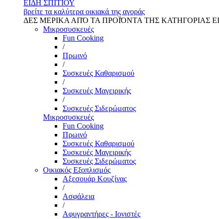
ΕΙΔΗ ΣΠΙΤΙΟΥ
βρείτε τα καλύτερα οικιακά της αγοράς
ΔΕΣ ΜΕΡΙΚΑ ΑΠΌ ΤΑ ΠΡΟΪΌΝΤΑ ΤΗΣ ΚΑΤΗΓΟΡΙΑΣ Ε
Μικροσυσκευές
Fun Cooking
/
Πρωινό
/
Συσκευές Καθαρισμού
/
Συσκευές Μαγειρικής
/
Συσκευές Σιδερώματος
Μικροσυσκευές
Fun Cooking
Πρωινό
Συσκευές Καθαρισμού
Συσκευές Μαγειρικής
Συσκευές Σιδερώματος
Οικιακός Εξοπλισμός
Αξεσουάρ Κουζίνας
/
Ασφάλεια
/
Αφυγραντήρες - Ιονιστές