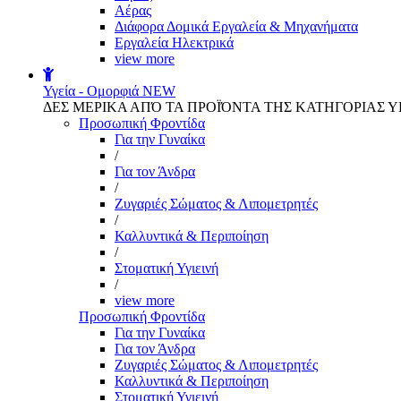
Αέρας
Διάφορα Δομικά Εργαλεία & Μηχανήματα
Εργαλεία Ηλεκτρικά
view more
Υγεία - Ομορφιά
NEW
ΔΕΣ ΜΕΡΙΚΑ ΑΠΌ ΤΑ ΠΡΟΪΌΝΤΑ ΤΗΣ ΚΑΤΗΓΟΡΙΑΣ Υ
Προσωπική Φροντίδα
Για την Γυναίκα
/
Για τον Άνδρα
/
Ζυγαριές Σώματος & Λιπομετρητές
/
Καλλυντικά & Περιποίηση
/
Στοματική Υγιεινή
/
view more
Προσωπική Φροντίδα
Για την Γυναίκα
Για τον Άνδρα
Ζυγαριές Σώματος & Λιπομετρητές
Καλλυντικά & Περιποίηση
Στοματική Υγιεινή