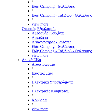
/
Είδη Camping - Θαλάσσης
/
Είδη Camping - Ταξιδιού - Θαλάσσης
/
view more
Οικιακός Εξοπλισμός
Αξεσουάρ Κουζίνας
Ασφάλεια
Αφυγραντήρες - Ιονιστές
Είδη Camping - Θαλάσσης
Είδη Camping - Ταξιδιού - Θαλάσσης
view more
Λευκά Είδη
Ανωστρώματα
/
Επιστρώματα
/
Ηλεκτρικά Υποστρώματα
/
Ηλεκτρικές Κουβέρτες
/
Κουβερλί
/
view more