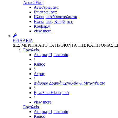
Λευκά Είδη
Ανωστρώματα
Επιστρώματα
Ηλεκτρικά Υποστρώματα
Ηλεκτρικές Κουβέρτες
Κουβερλί
view more
ΕΡΓΑΛΕΙΑ
ΔΕΣ ΜΕΡΙΚΑ ΑΠΌ ΤΑ ΠΡΟΪΌΝΤΑ ΤΗΣ ΚΑΤΗΓΟΡΙΑΣ Ε
Εργαλεία
Aτομική Προστασία
/
Kήπος
/
Αέρας
/
Διάφορα Δομικά Εργαλεία & Μηχανήματα
/
Εργαλεία Ηλεκτρικά
/
view more
Εργαλεία
Aτομική Προστασία
Kήπος