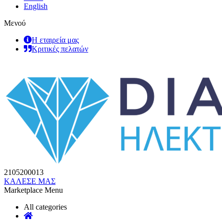
English
Μενού
Η εταιρεία μας
Κριτικές πελατών
2105200013
ΚΑΛΕΣΕ ΜΑΣ
Marketplace Menu
All categories