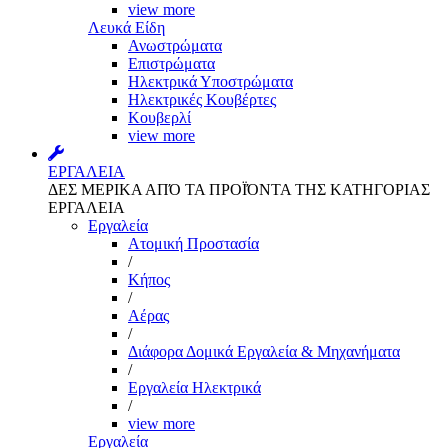
view more
Λευκά Είδη
Ανωστρώματα
Επιστρώματα
Ηλεκτρικά Υποστρώματα
Ηλεκτρικές Κουβέρτες
Κουβερλί
view more
ΕΡΓΑΛΕΙΑ
ΔΕΣ ΜΕΡΙΚΑ ΑΠΌ ΤΑ ΠΡΟΪΌΝΤΑ ΤΗΣ ΚΑΤΗΓΟΡΙΑΣ
ΕΡΓΑΛΕΙΑ
Εργαλεία
Aτομική Προστασία
/
Kήπος
/
Αέρας
/
Διάφορα Δομικά Εργαλεία & Μηχανήματα
/
Εργαλεία Ηλεκτρικά
/
view more
Εργαλεία