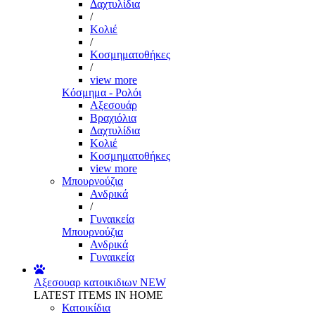
Δαχτυλίδια
/
Κολιέ
/
Κοσμηματοθήκες
/
view more
Κόσμημα - Ρολόι
Αξεσουάρ
Βραχιόλια
Δαχτυλίδια
Κολιέ
Κοσμηματοθήκες
view more
Μπουρνούζια
Ανδρικά
/
Γυναικεία
Μπουρνούζια
Ανδρικά
Γυναικεία
Αξεσουαρ κατοικιδιων
NEW
LATEST ITEMS IN HOME
Κατοικίδια