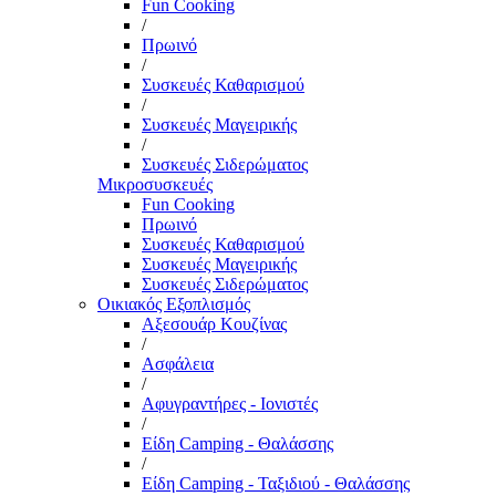
Fun Cooking
/
Πρωινό
/
Συσκευές Καθαρισμού
/
Συσκευές Μαγειρικής
/
Συσκευές Σιδερώματος
Μικροσυσκευές
Fun Cooking
Πρωινό
Συσκευές Καθαρισμού
Συσκευές Μαγειρικής
Συσκευές Σιδερώματος
Οικιακός Εξοπλισμός
Αξεσουάρ Κουζίνας
/
Ασφάλεια
/
Αφυγραντήρες - Ιονιστές
/
Είδη Camping - Θαλάσσης
/
Είδη Camping - Ταξιδιού - Θαλάσσης