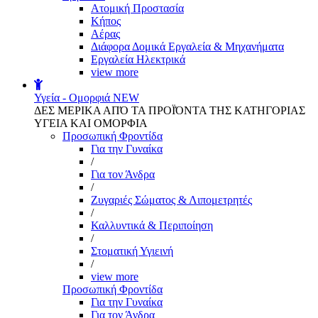
Aτομική Προστασία
Kήπος
Αέρας
Διάφορα Δομικά Εργαλεία & Μηχανήματα
Εργαλεία Ηλεκτρικά
view more
Υγεία - Ομορφιά
NEW
ΔΕΣ ΜΕΡΙΚΑ ΑΠΌ ΤΑ ΠΡΟΪΌΝΤΑ ΤΗΣ ΚΑΤΗΓΟΡΙΑΣ
ΥΓΕΙΑ ΚΑΙ ΟΜΟΡΦΙΑ
Προσωπική Φροντίδα
Για την Γυναίκα
/
Για τον Άνδρα
/
Ζυγαριές Σώματος & Λιπομετρητές
/
Καλλυντικά & Περιποίηση
/
Στοματική Υγιεινή
/
view more
Προσωπική Φροντίδα
Για την Γυναίκα
Για τον Άνδρα