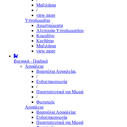
Μαξιλάρια
/
view more
Υπνοδωμάτιο
Ανωστρώματα
Αξεσουάρ Υπνοδωματίου
Κομοδίνο
Κρεβάτια
Μαξιλάρια
view more
Βρεφικά - Παιδικά
Ασφάλεια
Βραχιόλια Ασφαλείας
/
Ενδοεπικοινωνία
/
Προστατευτικά για Μωρά
/
Φωτισμός
Ασφάλεια
Βραχιόλια Ασφαλείας
Ενδοεπικοινωνία
Προστατευτικά για Μωρά