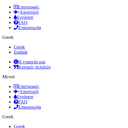
Επιστροφές
Αποστολή
Εγγύηση
FAQ
Επικοινωνία
Greek
Greek
English
Η εταιρεία μας
Κριτικές πελατών
Μενού
Επιστροφές
Αποστολή
Εγγύηση
FAQ
Επικοινωνία
Greek
Greek