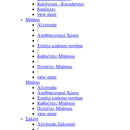
Καλόγεροι - Κρεμάστρες
Καρέκλες
view more
Μπάνιο
Αξεσουάρ
/
Αποθηκευτικοί Χώροι
/
Έπιπλο μπάνιου νιπτήρα
/
Καθρέπτες Μπάνιου
/
Πετσέτες Μπάνιου
/
view more
Μπάνιο
Αξεσουάρ
Αποθηκευτικοί Χώροι
Έπιπλο μπάνιου νιπτήρα
Καθρέπτες Μπάνιου
Πετσέτες Μπάνιου
view more
Σαλόνι
Αξεσουάρ Σαλονιού
/