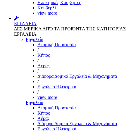
Ηλεκτρικές Κουβέρτες
Κουβερλί
view more
ΕΡΓΑΛΕΙΑ
ΔΕΣ ΜΕΡΙΚΑ ΑΠΌ ΤΑ ΠΡΟΪΌΝΤΑ ΤΗΣ ΚΑΤΗΓΟΡΙΑΣ
ΕΡΓΑΛΕΙΑ
Εργαλεία
Aτομική Προστασία
/
Kήπος
/
Αέρας
/
Διάφορα Δομικά Εργαλεία & Μηχανήματα
/
Εργαλεία Ηλεκτρικά
/
view more
Εργαλεία
Aτομική Προστασία
Kήπος
Αέρας
Διάφορα Δομικά Εργαλεία & Μηχανήματα
Εργαλεία Ηλεκτρικά