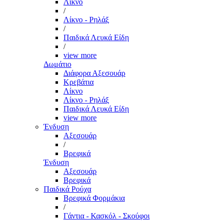
Λίκνο
/
Λίκνο - Ρηλάξ
/
Παιδικά Λευκά Είδη
/
view more
Δωμάτιο
Διάφορα Αξεσουάρ
Κρεβάτια
Λίκνο
Λίκνο - Ρηλάξ
Παιδικά Λευκά Είδη
view more
Ένδυση
Αξεσουάρ
/
Βρεφικά
Ένδυση
Αξεσουάρ
Βρεφικά
Παιδικά Ρούχα
Βρεφικά Φορμάκια
/
Γάντια - Κασκόλ - Σκούφοι