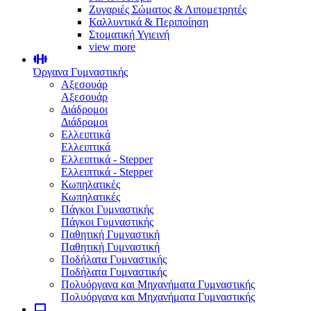
Ζυγαριές Σώματος & Λιπομετρητές
Καλλυντικά & Περιποίηση
Στοματική Υγιεινή
view more
Όργανα Γυμναστικής
Αξεσουάρ
Αξεσουάρ
Διάδρομοι
Διάδρομοι
Ελλειπτικά
Ελλειπτικά
Ελλειπτικά - Stepper
Ελλειπτικά - Stepper
Κωπηλατικές
Κωπηλατικές
Πάγκοι Γυμναστικής
Πάγκοι Γυμναστικής
Παθητική Γυμναστική
Παθητική Γυμναστική
Ποδήλατα Γυμναστικής
Ποδήλατα Γυμναστικής
Πολυόργανα και Μηχανήματα Γυμναστικής
Πολυόργανα και Μηχανήματα Γυμναστικής