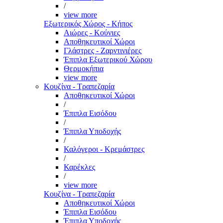
/
view more
Εξωτερικός Χώρος - Κήπος
Αιώρες - Κούνιες
Αποθηκευτικοί Χώροι
Γλάστρες - Ζαρντινιέρες
Έπιπλα Εξωτερικού Χώρου
Θερμοκήπια
view more
Κουζίνα - Τραπεζαρία
Αποθηκευτικοί Χώροι
/
Έπιπλα Εισόδου
/
Έπιπλα Υποδοχής
/
Καλόγεροι - Κρεμάστρες
/
Καρέκλες
/
view more
Κουζίνα - Τραπεζαρία
Αποθηκευτικοί Χώροι
Έπιπλα Εισόδου
Έπιπλα Υποδοχής