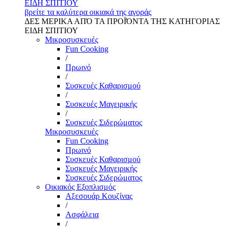
ΕΙΔΗ ΣΠΙΤΙΟΥ
βρείτε τα καλύτερα οικιακά της αγοράς
ΔΕΣ ΜΕΡΙΚΑ ΑΠΌ ΤΑ ΠΡΟΪΌΝΤΑ ΤΗΣ ΚΑΤΗΓΟΡΙΑΣ
ΕΙΔΗ ΣΠΙΤΙΟΥ
Μικροσυσκευές
Fun Cooking
/
Πρωινό
/
Συσκευές Καθαρισμού
/
Συσκευές Μαγειρικής
/
Συσκευές Σιδερώματος
Μικροσυσκευές
Fun Cooking
Πρωινό
Συσκευές Καθαρισμού
Συσκευές Μαγειρικής
Συσκευές Σιδερώματος
Οικιακός Εξοπλισμός
Αξεσουάρ Κουζίνας
/
Ασφάλεια
/