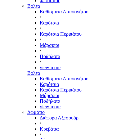
Φωτισμός
Βόλτα
Καθίσματα Αυτοκινήτου
/
Καρότσια
/
Καρότσια Περιπάτου
/
Μάρσιποι
/
Ποδήλατα
/
view more
Βόλτα
Καθίσματα Αυτοκινήτου
Καρότσια
Καρότσια Περιπάτου
Μάρσιποι
Ποδήλατα
view more
Δωμάτιο
Διάφορα Αξεσουάρ
/
Κρεβάτια
/