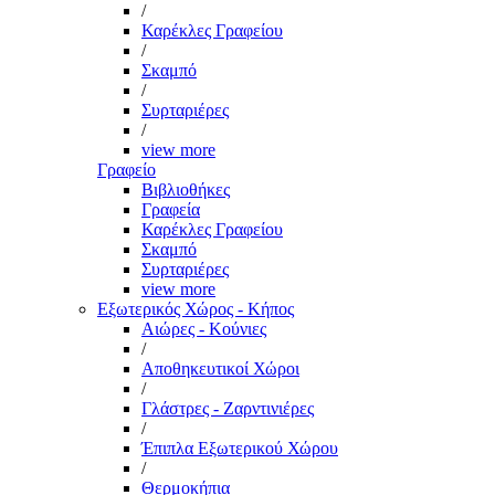
/
Καρέκλες Γραφείου
/
Σκαμπό
/
Συρταριέρες
/
view more
Γραφείο
Βιβλιοθήκες
Γραφεία
Καρέκλες Γραφείου
Σκαμπό
Συρταριέρες
view more
Εξωτερικός Χώρος - Κήπος
Αιώρες - Κούνιες
/
Αποθηκευτικοί Χώροι
/
Γλάστρες - Ζαρντινιέρες
/
Έπιπλα Εξωτερικού Χώρου
/
Θερμοκήπια