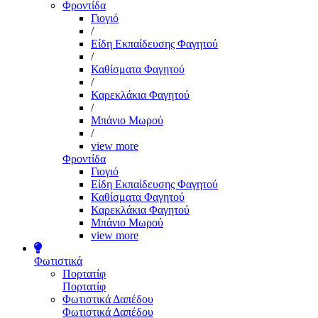
Φροντίδα
Γιογιό
/
Είδη Εκπαίδευσης Φαγητού
/
Καθίσματα Φαγητού
/
Καρεκλάκια Φαγητού
/
Μπάνιο Μωρού
/
view more
Φροντίδα
Γιογιό
Είδη Εκπαίδευσης Φαγητού
Καθίσματα Φαγητού
Καρεκλάκια Φαγητού
Μπάνιο Μωρού
view more
Φωτιστικά
Πορτατίφ
Πορτατίφ
Φωτιστικά Δαπέδου
Φωτιστικά Δαπέδου