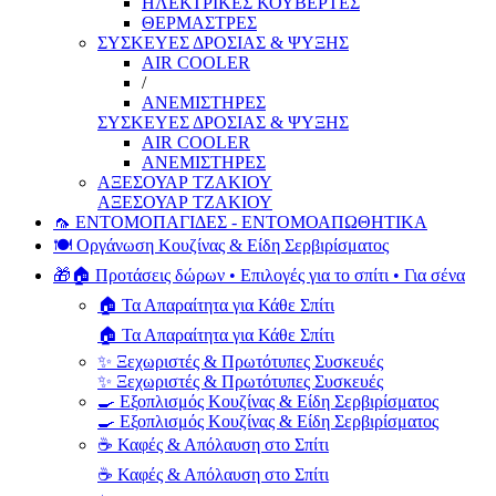
ΗΛΕΚΤΡΙΚΕΣ ΚΟΥΒΕΡΤΕΣ
ΘΕΡΜΑΣΤΡΕΣ
ΣΥΣΚΕΥΕΣ ΔΡΟΣΙΑΣ & ΨΥΞΗΣ
AIR COOLER
/
ΑΝΕΜΙΣΤΗΡΕΣ
ΣΥΣΚΕΥΕΣ ΔΡΟΣΙΑΣ & ΨΥΞΗΣ
AIR COOLER
ΑΝΕΜΙΣΤΗΡΕΣ
ΑΞΕΣΟΥΑΡ ΤΖΑΚΙΟΥ
ΑΞΕΣΟΥΑΡ ΤΖΑΚΙΟΥ
🦟 ΕΝΤΟΜΟΠΑΓΙΔΕΣ - ΕΝΤΟΜΟΑΠΩΘΗΤΙΚΑ
🍽️ Οργάνωση Κουζίνας & Είδη Σερβιρίσματος
🎁🏠 Προτάσεις δώρων • Επιλογές για το σπίτι • Για σένα
🏠 Τα Απαραίτητα για Κάθε Σπίτι
🏠 Τα Απαραίτητα για Κάθε Σπίτι
✨ Ξεχωριστές & Πρωτότυπες Συσκευές
✨ Ξεχωριστές & Πρωτότυπες Συσκευές
🍳 Εξοπλισμός Κουζίνας & Είδη Σερβιρίσματος
🍳 Εξοπλισμός Κουζίνας & Είδη Σερβιρίσματος
☕ Καφές & Απόλαυση στο Σπίτι
☕ Καφές & Απόλαυση στο Σπίτι