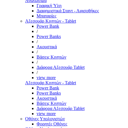
Αναλώσιμα
Γραφική Ύλη
Διαφημιστικά Σταντ - Αφισοθήκες
Μπαταρίες
Αξεσουάρ Κινητών - Tablet
Power Bank
/
Power Banks
/
Ακουστικά
/
Βάσεις Κινητών
/
Διάφορα Αξεσουάρ Tablet
/
view more
Αξεσουάρ Κινητών - Tablet
Power Bank
Power Banks
Ακουστικά
Βάσεις Κινητών
Διάφορα Αξεσουάρ Tablet
view more
Οθόνες Υπολογιστών
Φορητές Οθόνες