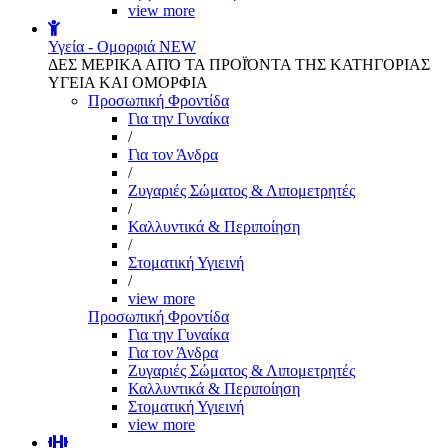
view more
Υγεία - Ομορφιά
NEW
ΔΕΣ ΜΕΡΙΚΑ ΑΠΌ ΤΑ ΠΡΟΪΌΝΤΑ ΤΗΣ ΚΑΤΗΓΟΡΙΑΣ
ΥΓΕΙΑ ΚΑΙ ΟΜΟΡΦΙΑ
Προσωπική Φροντίδα
Για την Γυναίκα
/
Για τον Άνδρα
/
Ζυγαριές Σώματος & Λιπομετρητές
/
Καλλυντικά & Περιποίηση
/
Στοματική Υγιεινή
/
view more
Προσωπική Φροντίδα
Για την Γυναίκα
Για τον Άνδρα
Ζυγαριές Σώματος & Λιπομετρητές
Καλλυντικά & Περιποίηση
Στοματική Υγιεινή
view more