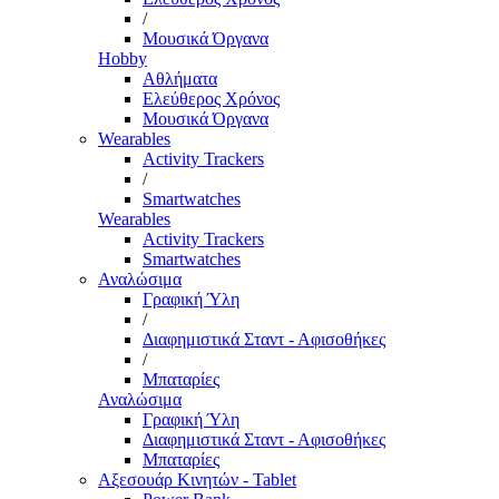
/
Μουσικά Όργανα
Hobby
Αθλήματα
Ελεύθερος Χρόνος
Μουσικά Όργανα
Wearables
Activity Trackers
/
Smartwatches
Wearables
Activity Trackers
Smartwatches
Αναλώσιμα
Γραφική Ύλη
/
Διαφημιστικά Σταντ - Αφισοθήκες
/
Μπαταρίες
Αναλώσιμα
Γραφική Ύλη
Διαφημιστικά Σταντ - Αφισοθήκες
Μπαταρίες
Αξεσουάρ Κινητών - Tablet