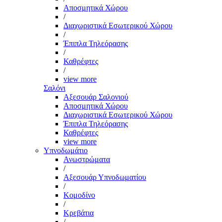
Αποσμητικά Χώρου
/
Διαχωριστικά Εσωτερικού Χώρου
/
Έπιπλα Τηλεόρασης
/
Καθρέφτες
/
view more
Σαλόνι
Αξεσουάρ Σαλονιού
Αποσμητικά Χώρου
Διαχωριστικά Εσωτερικού Χώρου
Έπιπλα Τηλεόρασης
Καθρέφτες
view more
Υπνοδωμάτιο
Ανωστρώματα
/
Αξεσουάρ Υπνοδωματίου
/
Κομοδίνο
/
Κρεβάτια
/