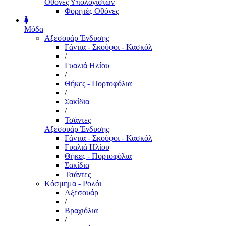
Οθόνες Υπολογιστών
Φορητές Οθόνες
Μόδα
Αξεσουάρ Ένδυσης
Γάντια - Σκούφοι - Κασκόλ
/
Γυαλιά Ηλίου
/
Θήκες - Πορτοφόλια
/
Σακίδια
/
Τσάντες
Αξεσουάρ Ένδυσης
Γάντια - Σκούφοι - Κασκόλ
Γυαλιά Ηλίου
Θήκες - Πορτοφόλια
Σακίδια
Τσάντες
Κόσμημα - Ρολόι
Αξεσουάρ
/
Βραχιόλια
/