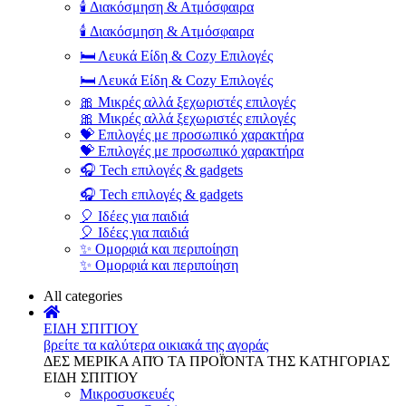
🕯️ Διακόσμηση & Ατμόσφαιρα
🕯️ Διακόσμηση & Ατμόσφαιρα
🛏️ Λευκά Είδη & Cozy Επιλογές
🛏️ Λευκά Είδη & Cozy Επιλογές
🎀 Μικρές αλλά ξεχωριστές επιλογές
🎀 Μικρές αλλά ξεχωριστές επιλογές
💝 Επιλογές με προσωπικό χαρακτήρα
💝 Επιλογές με προσωπικό χαρακτήρα
🎧 Tech επιλογές & gadgets
🎧 Tech επιλογές & gadgets
🎈 Ιδέες για παιδιά
🎈 Ιδέες για παιδιά
✨ Ομορφιά και περιποίηση
✨ Ομορφιά και περιποίηση
All categories
ΕΙΔΗ ΣΠΙΤΙΟΥ
βρείτε τα καλύτερα οικιακά της αγοράς
ΔΕΣ ΜΕΡΙΚΑ ΑΠΌ ΤΑ ΠΡΟΪΌΝΤΑ ΤΗΣ ΚΑΤΗΓΟΡΙΑΣ
ΕΙΔΗ ΣΠΙΤΙΟΥ
Μικροσυσκευές