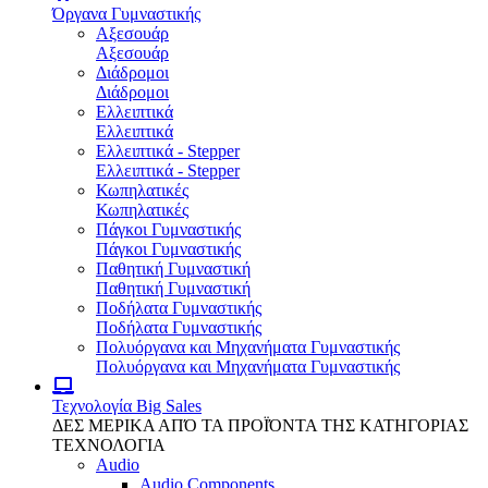
Όργανα Γυμναστικής
Αξεσουάρ
Αξεσουάρ
Διάδρομοι
Διάδρομοι
Ελλειπτικά
Ελλειπτικά
Ελλειπτικά - Stepper
Ελλειπτικά - Stepper
Κωπηλατικές
Κωπηλατικές
Πάγκοι Γυμναστικής
Πάγκοι Γυμναστικής
Παθητική Γυμναστική
Παθητική Γυμναστική
Ποδήλατα Γυμναστικής
Ποδήλατα Γυμναστικής
Πολυόργανα και Μηχανήματα Γυμναστικής
Πολυόργανα και Μηχανήματα Γυμναστικής
Τεχνολογία
Big Sales
ΔΕΣ ΜΕΡΙΚΑ ΑΠΌ ΤΑ ΠΡΟΪΌΝΤΑ ΤΗΣ ΚΑΤΗΓΟΡΙΑΣ
ΤΕΧΝΟΛΟΓΙΑ
Audio
Audio Components