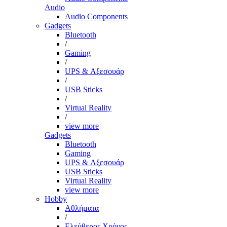
Audio
Audio Components
Gadgets
Bluetooth
/
Gaming
/
UPS & Αξεσουάρ
/
USB Sticks
/
Virtual Reality
/
view more
Gadgets
Bluetooth
Gaming
UPS & Αξεσουάρ
USB Sticks
Virtual Reality
view more
Hobby
Αθλήματα
/
Ελεύθερος Χρόνος