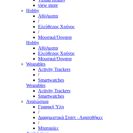
view more
Hobby
Αθλήματα
/
Ελεύθερος Χρόνος
/
Μουσικά Όργανα
Hobby
Αθλήματα
Ελεύθερος Χρόνος
Μουσικά Όργανα
Wearables
Activity Trackers
/
Smartwatches
Wearables
Activity Trackers
Smartwatches
Αναλώσιμα
Γραφική Ύλη
/
Διαφημιστικά Σταντ - Αφισοθήκες
/
Μπαταρίες