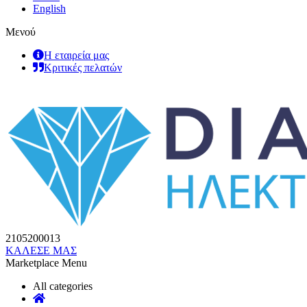
English
Μενού
Η εταιρεία μας
Κριτικές πελατών
2105200013
ΚΑΛΕΣΕ ΜΑΣ
Marketplace Menu
All categories