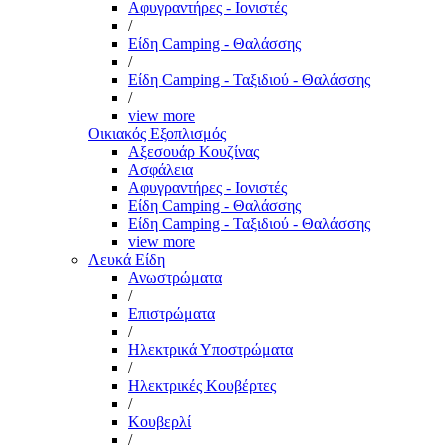
Αφυγραντήρες - Ιονιστές
/
Είδη Camping - Θαλάσσης
/
Είδη Camping - Ταξιδιού - Θαλάσσης
/
view more
Οικιακός Εξοπλισμός
Αξεσουάρ Κουζίνας
Ασφάλεια
Αφυγραντήρες - Ιονιστές
Είδη Camping - Θαλάσσης
Είδη Camping - Ταξιδιού - Θαλάσσης
view more
Λευκά Είδη
Ανωστρώματα
/
Επιστρώματα
/
Ηλεκτρικά Υποστρώματα
/
Ηλεκτρικές Κουβέρτες
/
Κουβερλί
/