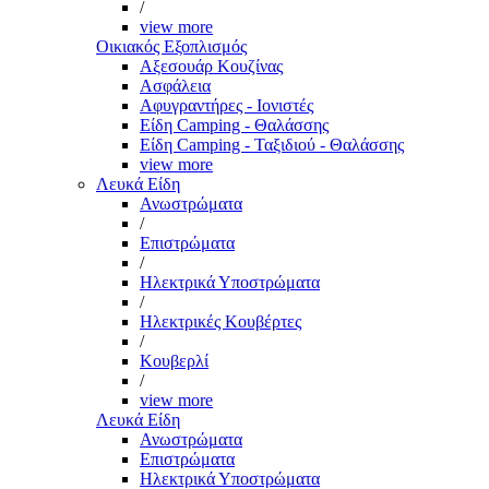
/
view more
Οικιακός Εξοπλισμός
Αξεσουάρ Κουζίνας
Ασφάλεια
Αφυγραντήρες - Ιονιστές
Είδη Camping - Θαλάσσης
Είδη Camping - Ταξιδιού - Θαλάσσης
view more
Λευκά Είδη
Ανωστρώματα
/
Επιστρώματα
/
Ηλεκτρικά Υποστρώματα
/
Ηλεκτρικές Κουβέρτες
/
Κουβερλί
/
view more
Λευκά Είδη
Ανωστρώματα
Επιστρώματα
Ηλεκτρικά Υποστρώματα