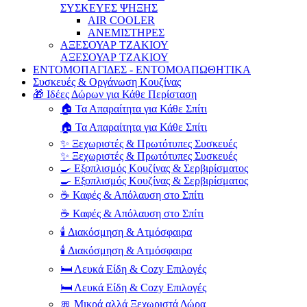
ΣΥΣΚΕΥΕΣ ΨΗΞΗΣ
AIR COOLER
ΑΝΕΜΙΣΤΗΡΕΣ
ΑΞΕΣΟΥΑΡ ΤΖΑΚΙΟΥ
ΑΞΕΣΟΥΑΡ ΤΖΑΚΙΟΥ
ΕΝΤΟΜΟΠΑΓΙΔΕΣ - ΕΝΤΟΜΟΑΠΩΘΗΤΙΚΑ
Συσκευές & Οργάνωση Κουζίνας
🎁 Ιδέες Δώρων για Κάθε Περίσταση
🏠 Τα Απαραίτητα για Κάθε Σπίτι
🏠 Τα Απαραίτητα για Κάθε Σπίτι
✨ Ξεχωριστές & Πρωτότυπες Συσκευές
✨ Ξεχωριστές & Πρωτότυπες Συσκευές
🍳 Εξοπλισμός Κουζίνας & Σερβιρίσματος
🍳 Εξοπλισμός Κουζίνας & Σερβιρίσματος
☕ Καφές & Απόλαυση στο Σπίτι
☕ Καφές & Απόλαυση στο Σπίτι
🕯️ Διακόσμηση & Ατμόσφαιρα
🕯️ Διακόσμηση & Ατμόσφαιρα
🛏️ Λευκά Είδη & Cozy Επιλογές
🛏️ Λευκά Είδη & Cozy Επιλογές
🎀 Μικρά αλλά Ξεχωριστά Δώρα