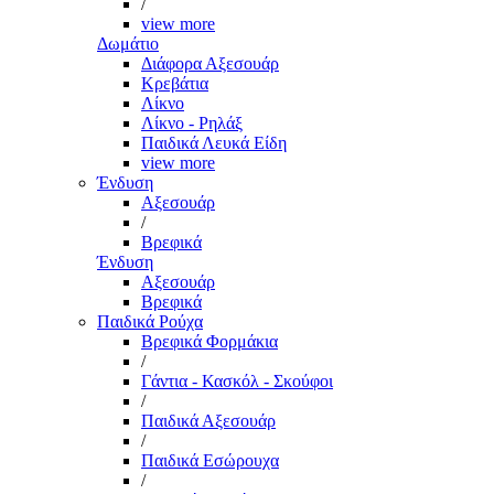
/
view more
Δωμάτιο
Διάφορα Αξεσουάρ
Κρεβάτια
Λίκνο
Λίκνο - Ρηλάξ
Παιδικά Λευκά Είδη
view more
Ένδυση
Αξεσουάρ
/
Βρεφικά
Ένδυση
Αξεσουάρ
Βρεφικά
Παιδικά Ρούχα
Βρεφικά Φορμάκια
/
Γάντια - Κασκόλ - Σκούφοι
/
Παιδικά Αξεσουάρ
/
Παιδικά Εσώρουχα
/