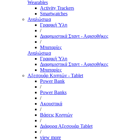
Wearables
Activity Trackers
Smartwatches
Αναλώσιμα
Γραφική Ύλη
/
Διαφημιστικά Σταντ - Αφισοθήκες
/
Μπαταρίες
Αναλώσιμα
Γραφική Ύλη
Διαφημιστικά Σταντ - Αφισοθήκες
Μπαταρίες
Αξεσουάρ Κινητών - Tablet
Power Bank
/
Power Banks
/
Ακουστικά
/
Βάσεις Κινητών
/
Διάφορα Αξεσουάρ Tablet
/
view more