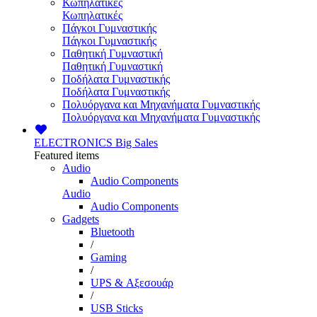
Κωπηλατικές
Κωπηλατικές
Πάγκοι Γυμναστικής
Πάγκοι Γυμναστικής
Παθητική Γυμναστική
Παθητική Γυμναστική
Ποδήλατα Γυμναστικής
Ποδήλατα Γυμναστικής
Πολυόργανα και Μηχανήματα Γυμναστικής
Πολυόργανα και Μηχανήματα Γυμναστικής
ELECTRONICS
Big Sales
Featured items
Audio
Audio Components
Audio
Audio Components
Gadgets
Bluetooth
/
Gaming
/
UPS & Αξεσουάρ
/
USB Sticks