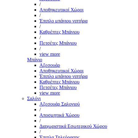
/
Αποθηκευτικοί Χώροι
/
Έπιπλο μπάνιου νιπτήρα
/
Καθρέπτες Μπάνιου
/
Πετσέτες Μπάνιου
/
view more
Μπάνιο
Αξεσουάρ
Αποθηκευτικοί Χώροι
Έπιπλο μπάνιου νιπτήρα
Καθρέπτες Μπάνιου
Πετσέτες Μπάνιου
view more
Σαλόνι
Αξεσουάρ Σαλονιού
/
Αποσμητικά Χώρου
/
Διαχωριστικά Εσωτερικού Χώρου
/
Έπιπλα Τηλεόρασης