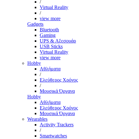
/
Virtual Reality
/
view more
Gadgets
Bluetooth
Gaming
UPS & Αξεσουάρ
USB Sticks
Virtual Reality
view more
Hobby
Αθλήματα
/
Ελεύθερος Χρόνος
/
Μουσικά Όργανα
Hobby
Αθλήματα
Ελεύθερος Χρόνος
Μουσικά Όργανα
Wearables
Activity Trackers
/
Smartwatches