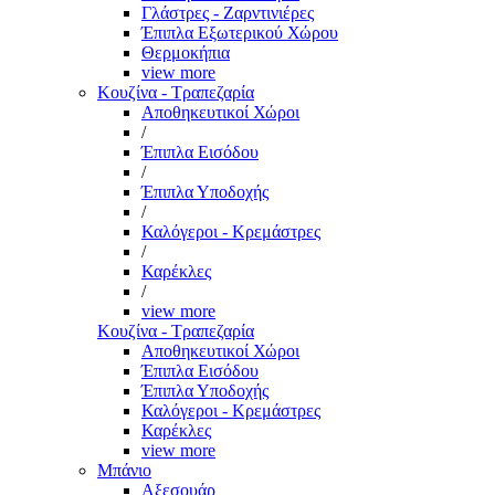
Γλάστρες - Ζαρντινιέρες
Έπιπλα Εξωτερικού Χώρου
Θερμοκήπια
view more
Κουζίνα - Τραπεζαρία
Αποθηκευτικοί Χώροι
/
Έπιπλα Εισόδου
/
Έπιπλα Υποδοχής
/
Καλόγεροι - Κρεμάστρες
/
Καρέκλες
/
view more
Κουζίνα - Τραπεζαρία
Αποθηκευτικοί Χώροι
Έπιπλα Εισόδου
Έπιπλα Υποδοχής
Καλόγεροι - Κρεμάστρες
Καρέκλες
view more
Μπάνιο
Αξεσουάρ