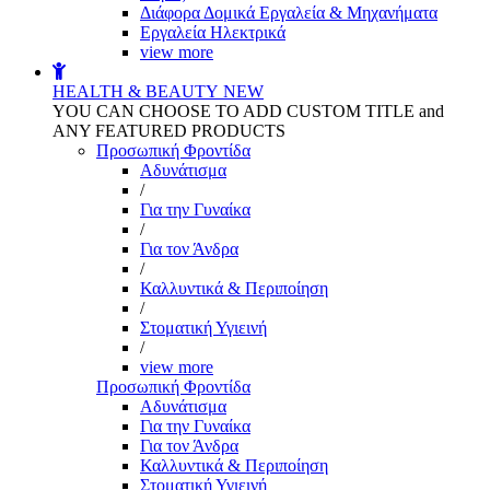
Διάφορα Δομικά Εργαλεία & Μηχανήματα
Εργαλεία Ηλεκτρικά
view more
HEALTH & BEAUTY
NEW
YOU CAN CHOOSE TO ADD CUSTOM TITLE and
ANY FEATURED PRODUCTS
Προσωπική Φροντίδα
Αδυνάτισμα
/
Για την Γυναίκα
/
Για τον Άνδρα
/
Καλλυντικά & Περιποίηση
/
Στοματική Υγιεινή
/
view more
Προσωπική Φροντίδα
Αδυνάτισμα
Για την Γυναίκα
Για τον Άνδρα
Καλλυντικά & Περιποίηση
Στοματική Υγιεινή