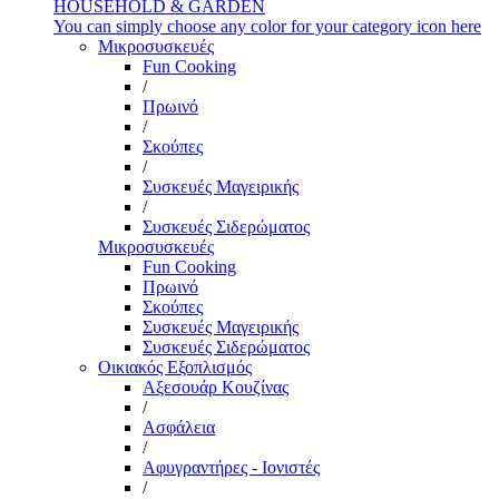
HOUSEHOLD & GARDEN
You can simply choose any color for your category icon here
Μικροσυσκευές
Fun Cooking
/
Πρωινό
/
Σκούπες
/
Συσκευές Μαγειρικής
/
Συσκευές Σιδερώματος
Μικροσυσκευές
Fun Cooking
Πρωινό
Σκούπες
Συσκευές Μαγειρικής
Συσκευές Σιδερώματος
Οικιακός Εξοπλισμός
Αξεσουάρ Κουζίνας
/
Ασφάλεια
/
Αφυγραντήρες - Ιονιστές
/