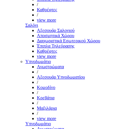
/
Καθρέφτες
/
view more
Σαλόνι
Αξεσουάρ Σαλονιού
Αποσμητικά Χώρου
Διαχωριστικά Εσωτερικού Χώρου
Έπιπλα Τηλεόρασης
Καθρέφτες
view more
Υπνοδωμάτιο
Ανωστρώματα
/
Αξεσουάρ Υπνοδωματίου
/
Κομοδίνο
/
Κρεβάτια
/
Μαξιλάρια
/
view more
Υπνοδωμάτιο
Ανωστρώματα