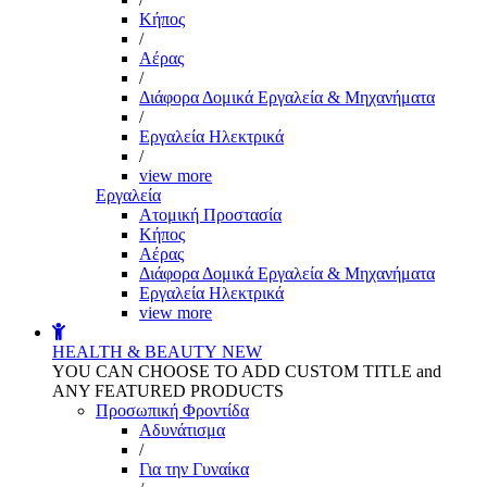
Kήπος
/
Αέρας
/
Διάφορα Δομικά Εργαλεία & Μηχανήματα
/
Εργαλεία Ηλεκτρικά
/
view more
Εργαλεία
Aτομική Προστασία
Kήπος
Αέρας
Διάφορα Δομικά Εργαλεία & Μηχανήματα
Εργαλεία Ηλεκτρικά
view more
HEALTH & BEAUTY
NEW
YOU CAN CHOOSE TO ADD CUSTOM TITLE and
ANY FEATURED PRODUCTS
Προσωπική Φροντίδα
Αδυνάτισμα
/
Για την Γυναίκα