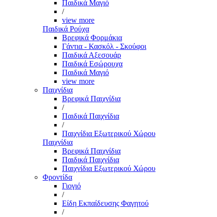
Παιδικά Μαγιό
/
view more
Παιδικά Ρούχα
Βρεφικά Φορμάκια
Γάντια - Κασκόλ - Σκούφοι
Παιδικά Αξεσουάρ
Παιδικά Εσώρουχα
Παιδικά Μαγιό
view more
Παιχνίδια
Βρεφικά Παιχνίδια
/
Παιδικά Παιχνίδια
/
Παιχνίδια Εξωτερικού Χώρου
Παιχνίδια
Βρεφικά Παιχνίδια
Παιδικά Παιχνίδια
Παιχνίδια Εξωτερικού Χώρου
Φροντίδα
Γιογιό
/
Είδη Εκπαίδευσης Φαγητού
/