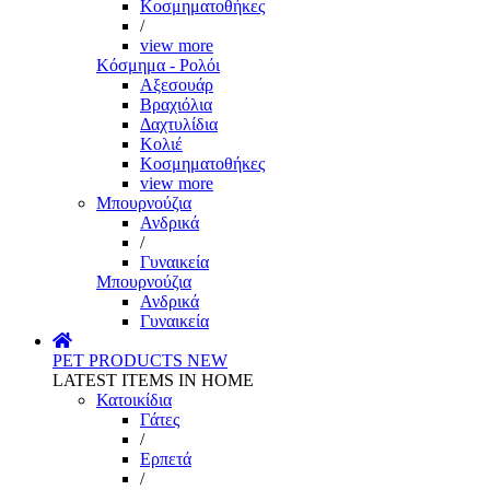
Κοσμηματοθήκες
/
view more
Κόσμημα - Ρολόι
Αξεσουάρ
Βραχιόλια
Δαχτυλίδια
Κολιέ
Κοσμηματοθήκες
view more
Μπουρνούζια
Ανδρικά
/
Γυναικεία
Μπουρνούζια
Ανδρικά
Γυναικεία
PET PRODUCTS
NEW
LATEST ITEMS IN HOME
Κατοικίδια
Γάτες
/
Ερπετά
/