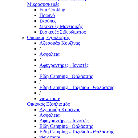
Μικροσυσκευές
Fun Cooking
Πρωινό
Σκούπες
Συσκευές Μαγειρικής
Συσκευές Σιδερώματος
Οικιακός Εξοπλισμός
Αξεσουάρ Κουζίνας
/
Ασφάλεια
/
Αφυγραντήρες - Ιονιστές
/
Είδη Camping - Θαλάσσης
/
Είδη Camping - Ταξιδιού - Θαλάσσης
/
view more
Οικιακός Εξοπλισμός
Αξεσουάρ Κουζίνας
Ασφάλεια
Αφυγραντήρες - Ιονιστές
Είδη Camping - Θαλάσσης
Είδη Camping - Ταξιδιού - Θαλάσσης
view more