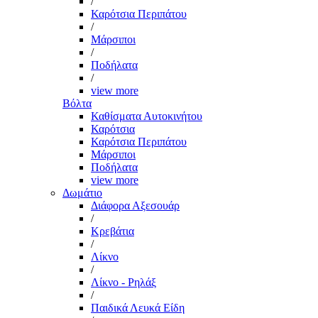
/
Καρότσια Περιπάτου
/
Μάρσιποι
/
Ποδήλατα
/
view more
Βόλτα
Καθίσματα Αυτοκινήτου
Καρότσια
Καρότσια Περιπάτου
Μάρσιποι
Ποδήλατα
view more
Δωμάτιο
Διάφορα Αξεσουάρ
/
Κρεβάτια
/
Λίκνο
/
Λίκνο - Ρηλάξ
/
Παιδικά Λευκά Είδη