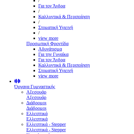
/
Για τον Άνδρα
/
Καλλυντικά & Περιποίηση
/
Στοματική Υγιεινή
/
view more
Προσωπική Φροντίδα
Αδυνάτισμα
Για την Γυναίκα
Για τον Άνδρα
Καλλυντικά & Περιποίηση
Στοματική Υγιεινή
view more
Όργανα Γυμναστικής
Αξεσουάρ
Αξεσουάρ
Διάδρομοι
Διάδρομοι
Ελλειπτικά
Ελλειπτικά
Ελλειπτικά - Stepper
Ελλειπτικά - Stepper