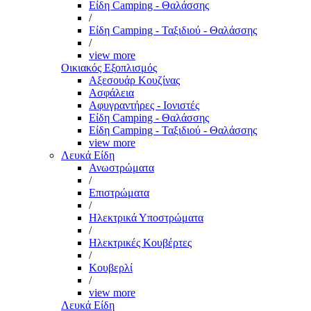
Είδη Camping - Θαλάσσης
/
Είδη Camping - Ταξιδιού - Θαλάσσης
/
view more
Οικιακός Εξοπλισμός
Αξεσουάρ Κουζίνας
Ασφάλεια
Αφυγραντήρες - Ιονιστές
Είδη Camping - Θαλάσσης
Είδη Camping - Ταξιδιού - Θαλάσσης
view more
Λευκά Είδη
Ανωστρώματα
/
Επιστρώματα
/
Ηλεκτρικά Υποστρώματα
/
Ηλεκτρικές Κουβέρτες
/
Κουβερλί
/
view more
Λευκά Είδη