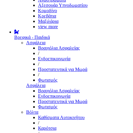
Αξεσουάρ Υπνοδωματίου
Κομοδίνο
Κρεβάτια
Μαξιλάρια
view more
Βρεφικά - Παιδικά
Ασφάλεια
Βραχιόλια Ασφαλείας
/
Ενδοεπικοινωνία
/
Προστατευτικά για Μωρά
/
Φωτισμός
Ασφάλεια
Βραχιόλια Ασφαλείας
Ενδοεπικοινωνία
Προστατευτικά για Μωρά
Φωτισμός
Βόλτα
Καθίσματα Αυτοκινήτου
/
Καρότσια