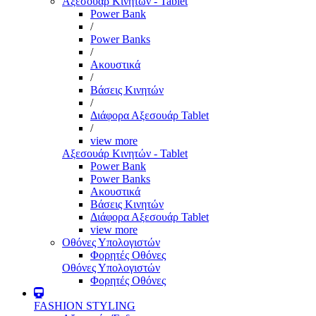
Αξεσουάρ Κινητών - Tablet
Power Bank
/
Power Banks
/
Ακουστικά
/
Βάσεις Κινητών
/
Διάφορα Αξεσουάρ Tablet
/
view more
Αξεσουάρ Κινητών - Tablet
Power Bank
Power Banks
Ακουστικά
Βάσεις Κινητών
Διάφορα Αξεσουάρ Tablet
view more
Οθόνες Υπολογιστών
Φορητές Οθόνες
Οθόνες Υπολογιστών
Φορητές Οθόνες
FASHION STYLING