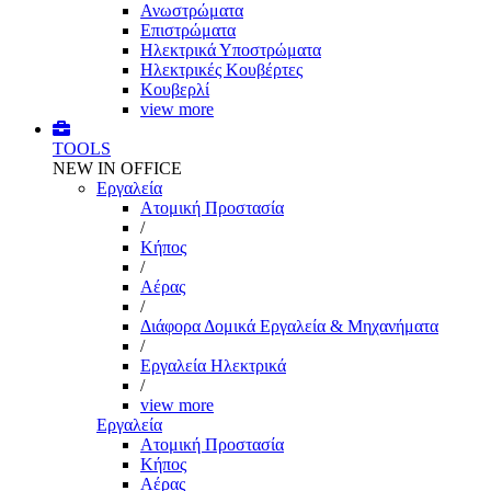
Ανωστρώματα
Επιστρώματα
Ηλεκτρικά Υποστρώματα
Ηλεκτρικές Κουβέρτες
Κουβερλί
view more
TOOLS
NEW IN OFFICE
Εργαλεία
Aτομική Προστασία
/
Kήπος
/
Αέρας
/
Διάφορα Δομικά Εργαλεία & Μηχανήματα
/
Εργαλεία Ηλεκτρικά
/
view more
Εργαλεία
Aτομική Προστασία
Kήπος
Αέρας