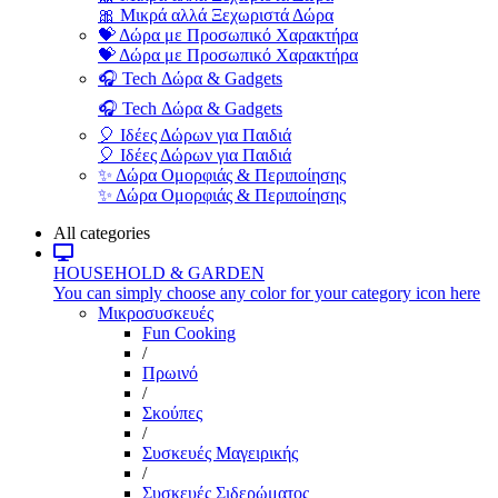
🎀 Μικρά αλλά Ξεχωριστά Δώρα
💝 Δώρα με Προσωπικό Χαρακτήρα
💝 Δώρα με Προσωπικό Χαρακτήρα
🎧 Tech Δώρα & Gadgets
🎧 Tech Δώρα & Gadgets
🎈 Ιδέες Δώρων για Παιδιά
🎈 Ιδέες Δώρων για Παιδιά
✨ Δώρα Ομορφιάς & Περιποίησης
✨ Δώρα Ομορφιάς & Περιποίησης
All categories
HOUSEHOLD & GARDEN
You can simply choose any color for your category icon here
Μικροσυσκευές
Fun Cooking
/
Πρωινό
/
Σκούπες
/
Συσκευές Μαγειρικής
/
Συσκευές Σιδερώματος