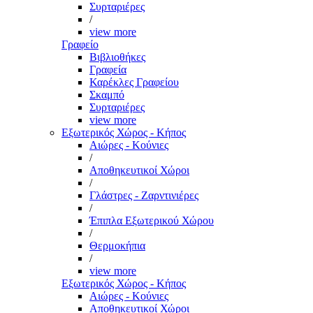
Συρταριέρες
/
view more
Γραφείο
Βιβλιοθήκες
Γραφεία
Καρέκλες Γραφείου
Σκαμπό
Συρταριέρες
view more
Εξωτερικός Χώρος - Κήπος
Αιώρες - Κούνιες
/
Αποθηκευτικοί Χώροι
/
Γλάστρες - Ζαρντινιέρες
/
Έπιπλα Εξωτερικού Χώρου
/
Θερμοκήπια
/
view more
Εξωτερικός Χώρος - Κήπος
Αιώρες - Κούνιες
Αποθηκευτικοί Χώροι