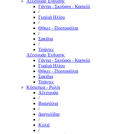
Αξεσουάρ Ένδυσης
Γάντια - Σκούφοι - Κασκόλ
/
Γυαλιά Ηλίου
/
Θήκες - Πορτοφόλια
/
Σακίδια
/
Τσάντες
Αξεσουάρ Ένδυσης
Γάντια - Σκούφοι - Κασκόλ
Γυαλιά Ηλίου
Θήκες - Πορτοφόλια
Σακίδια
Τσάντες
Κόσμημα - Ρολόι
Αξεσουάρ
/
Βραχιόλια
/
Δαχτυλίδια
/
Κολιέ
/