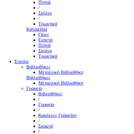
Πτηνά
/
Σκύλοι
/
Τρωκτικά
Κατοικίδια
Γάτες
Ερπετά
Πτηνά
Σκύλοι
Τρωκτικά
Έπιπλα
Βιβλιοθήκες
Μεταλλική Βιβλιοθήκη
Βιβλιοθήκες
Μεταλλική Βιβλιοθήκη
Γραφείο
Βιβλιοθήκες
/
Γραφεία
/
Καρέκλες Γραφείου
/
Σκαμπό
/