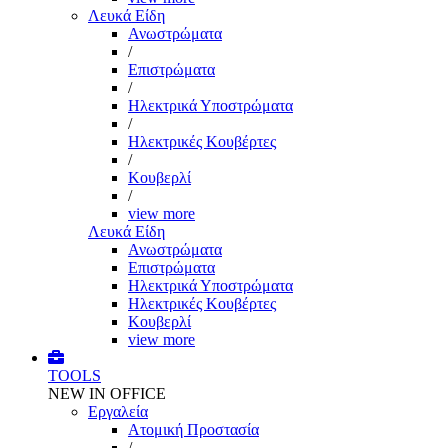
Λευκά Είδη
Ανωστρώματα
/
Επιστρώματα
/
Ηλεκτρικά Υποστρώματα
/
Ηλεκτρικές Κουβέρτες
/
Κουβερλί
/
view more
Λευκά Είδη
Ανωστρώματα
Επιστρώματα
Ηλεκτρικά Υποστρώματα
Ηλεκτρικές Κουβέρτες
Κουβερλί
view more
TOOLS
NEW IN OFFICE
Εργαλεία
Aτομική Προστασία
/