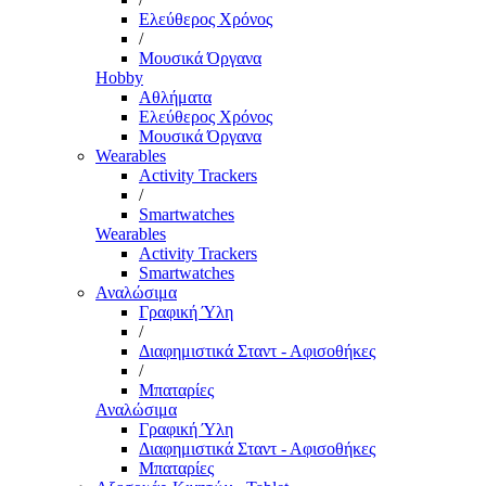
Ελεύθερος Χρόνος
/
Μουσικά Όργανα
Hobby
Αθλήματα
Ελεύθερος Χρόνος
Μουσικά Όργανα
Wearables
Activity Trackers
/
Smartwatches
Wearables
Activity Trackers
Smartwatches
Αναλώσιμα
Γραφική Ύλη
/
Διαφημιστικά Σταντ - Αφισοθήκες
/
Μπαταρίες
Αναλώσιμα
Γραφική Ύλη
Διαφημιστικά Σταντ - Αφισοθήκες
Μπαταρίες