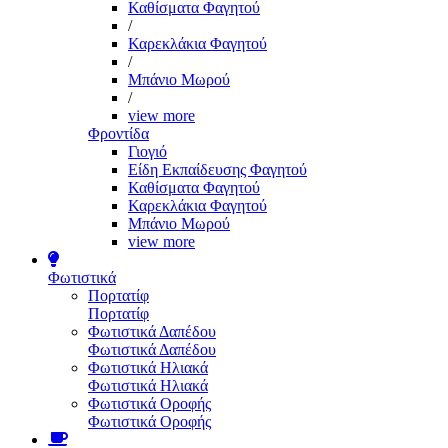
Καθίσματα Φαγητού
/
Καρεκλάκια Φαγητού
/
Μπάνιο Μωρού
/
view more
Φροντίδα
Γιογιό
Είδη Εκπαίδευσης Φαγητού
Καθίσματα Φαγητού
Καρεκλάκια Φαγητού
Μπάνιο Μωρού
view more
Φωτιστικά
Πορτατίφ
Πορτατίφ
Φωτιστικά Δαπέδου
Φωτιστικά Δαπέδου
Φωτιστικά Ηλιακά
Φωτιστικά Ηλιακά
Φωτιστικά Οροφής
Φωτιστικά Οροφής