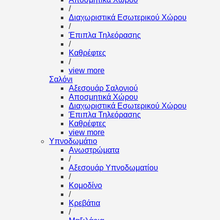
/
Διαχωριστικά Εσωτερικού Χώρου
/
Έπιπλα Τηλεόρασης
/
Καθρέφτες
/
view more
Σαλόνι
Αξεσουάρ Σαλονιού
Αποσμητικά Χώρου
Διαχωριστικά Εσωτερικού Χώρου
Έπιπλα Τηλεόρασης
Καθρέφτες
view more
Υπνοδωμάτιο
Ανωστρώματα
/
Αξεσουάρ Υπνοδωματίου
/
Κομοδίνο
/
Κρεβάτια
/