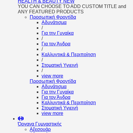
HEALTH & BEAUTY
NEW
YOU CAN CHOOSE TO ADD CUSTOM TITLE and
ANY FEATURED PRODUCTS
Προσωπική Φροντίδα
Αδυνάτισμα
/
Για την Γυναίκα
/
Για τον Άνδρα
/
Καλλυντικά & Περιποίηση
/
Στοματική Υγιεινή
/
view more
Προσωπική Φροντίδα
Αδυνάτισμα
Για την Γυναίκα
Για τον Άνδρα
Καλλυντικά & Περιποίηση
Στοματική Υγιεινή
view more
Όργανα Γυμναστικής
Αξεσουάρ