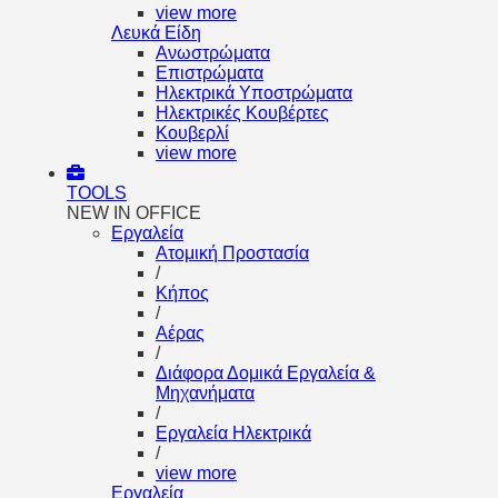
view more
Λευκά Είδη
Ανωστρώματα
Επιστρώματα
Ηλεκτρικά Υποστρώματα
Ηλεκτρικές Κουβέρτες
Κουβερλί
view more
TOOLS
NEW IN OFFICE
Εργαλεία
Aτομική Προστασία
/
Kήπος
/
Αέρας
/
Διάφορα Δομικά Εργαλεία &
Μηχανήματα
/
Εργαλεία Ηλεκτρικά
/
view more
Εργαλεία