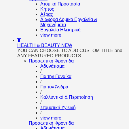
Aτομική Προστασία
Kήπος
Αέρας
Διάφορα Δομικά Εργαλεία &
Μηχανήματα
Εργαλεία Ηλεκτρικά
view more
HEALTH & BEAUTY
NEW
YOU CAN CHOOSE TO ADD CUSTOM TITLE and
ANY FEATURED PRODUCTS
Προσωπική Φροντίδα
Αδυνάτισμα
/
Για την Γυναίκα
/
Για τον Άνδρα
/
Καλλυντικά & Περιποίηση
/
Στοματική Υγιεινή
/
view more
Προσωπική Φροντίδα
Αδυνάτισμα