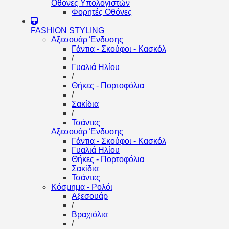
Οθόνες Υπολογιστών
Φορητές Οθόνες
FASHION STYLING
Αξεσουάρ Ένδυσης
Γάντια - Σκούφοι - Κασκόλ
/
Γυαλιά Ηλίου
/
Θήκες - Πορτοφόλια
/
Σακίδια
/
Τσάντες
Αξεσουάρ Ένδυσης
Γάντια - Σκούφοι - Κασκόλ
Γυαλιά Ηλίου
Θήκες - Πορτοφόλια
Σακίδια
Τσάντες
Κόσμημα - Ρολόι
Αξεσουάρ
/
Βραχιόλια
/