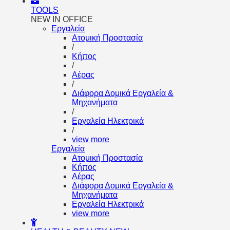
TOOLS
NEW IN OFFICE
Εργαλεία
Aτομική Προστασία
/
Kήπος
/
Αέρας
/
Διάφορα Δομικά Εργαλεία &
Μηχανήματα
/
Εργαλεία Ηλεκτρικά
/
view more
Εργαλεία
Aτομική Προστασία
Kήπος
Αέρας
Διάφορα Δομικά Εργαλεία &
Μηχανήματα
Εργαλεία Ηλεκτρικά
view more