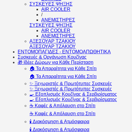
ΣΥΣΚΕΥΕΣ ΨΗΞΗΣ
AIR COOLER
/
ΑΝΕΜΙΣΤΗΡΕΣ
ΣΥΣΚΕΥΕΣ ΨΗΞΗΣ
AIR COOLER
ΑΝΕΜΙΣΤΗΡΕΣ
ΑΞΕΣΟΥΑΡ ΤΖΑΚΙΟΥ
ΑΞΕΣΟΥΑΡ ΤΖΑΚΙΟΥ
ΕΝΤΟΜΟΠΑΓΙΔΕΣ - ΕΝΤΟΜΟΑΠΩΘΗΤΙΚΑ
Συσκευές & Οργάνωση Κουζίνας
🎁 Ιδέες Δώρων για Κάθε Περίσταση
🏠 Τα Απαραίτητα για Κάθε Σπίτι
🏠 Τα Απαραίτητα για Κάθε Σπίτι
✨ Ξεχωριστές & Πρωτότυπες Συσκευές
✨ Ξεχωριστές & Πρωτότυπες Συσκευές
🍳 Εξοπλισμός Κουζίνας & Σερβιρίσματος
🍳 Εξοπλισμός Κουζίνας & Σερβιρίσματος
☕ Καφές & Απόλαυση στο Σπίτι
☕ Καφές & Απόλαυση στο Σπίτι
🕯️ Διακόσμηση & Ατμόσφαιρα
🕯️ Διακόσμηση & Ατμόσφαιρα