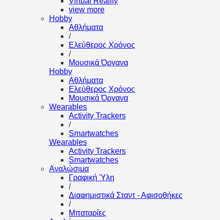
Virtual Reality
view more
Hobby
Αθλήματα
/
Ελεύθερος Χρόνος
/
Μουσικά Όργανα
Hobby
Αθλήματα
Ελεύθερος Χρόνος
Μουσικά Όργανα
Wearables
Activity Trackers
/
Smartwatches
Wearables
Activity Trackers
Smartwatches
Αναλώσιμα
Γραφική Ύλη
/
Διαφημιστικά Σταντ - Αφισοθήκες
/
Μπαταρίες