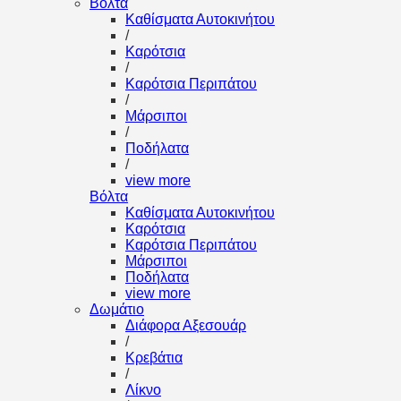
Βόλτα
Καθίσματα Αυτοκινήτου
/
Καρότσια
/
Καρότσια Περιπάτου
/
Μάρσιποι
/
Ποδήλατα
/
view more
Βόλτα
Καθίσματα Αυτοκινήτου
Καρότσια
Καρότσια Περιπάτου
Μάρσιποι
Ποδήλατα
view more
Δωμάτιο
Διάφορα Αξεσουάρ
/
Κρεβάτια
/
Λίκνο