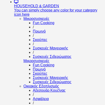
HOUSEHOLD & GARDEN
You can simply choose any color for your category
icon here
Μικροσυσκευές
Fun Cooking
/
Πρωινό
/
Σκούπες
/
Συσκευές Μαγειρικής
/
Συσκευές Σιδερώματος
Μικροσυσκευές
Fun Cooking
Πρωινό
Σκούπες
Συσκευές Μαγειρικής
Συσκευές Σιδερώματος
Οικιακός Εξοπλισμός
Αξεσουάρ Κουζίνας
/
Ασφάλεια
/