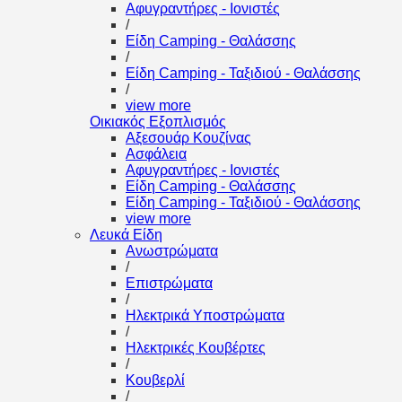
Αφυγραντήρες - Ιονιστές
/
Είδη Camping - Θαλάσσης
/
Είδη Camping - Ταξιδιού - Θαλάσσης
/
view more
Οικιακός Εξοπλισμός
Αξεσουάρ Κουζίνας
Ασφάλεια
Αφυγραντήρες - Ιονιστές
Είδη Camping - Θαλάσσης
Είδη Camping - Ταξιδιού - Θαλάσσης
view more
Λευκά Είδη
Ανωστρώματα
/
Επιστρώματα
/
Ηλεκτρικά Υποστρώματα
/
Ηλεκτρικές Κουβέρτες
/
Κουβερλί
/