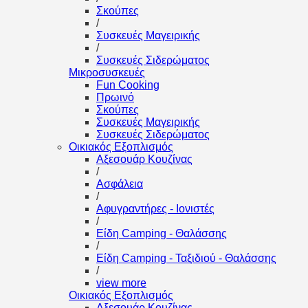
Σκούπες
/
Συσκευές Μαγειρικής
/
Συσκευές Σιδερώματος
Μικροσυσκευές
Fun Cooking
Πρωινό
Σκούπες
Συσκευές Μαγειρικής
Συσκευές Σιδερώματος
Οικιακός Εξοπλισμός
Αξεσουάρ Κουζίνας
/
Ασφάλεια
/
Αφυγραντήρες - Ιονιστές
/
Είδη Camping - Θαλάσσης
/
Είδη Camping - Ταξιδιού - Θαλάσσης
/
view more
Οικιακός Εξοπλισμός
Αξεσουάρ Κουζίνας