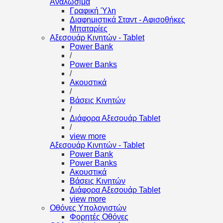
Αναλώσιμα
Γραφική Ύλη
Διαφημιστικά Σταντ - Αφισοθήκες
Μπαταρίες
Αξεσουάρ Κινητών - Tablet
Power Bank
/
Power Banks
/
Ακουστικά
/
Βάσεις Κινητών
/
Διάφορα Αξεσουάρ Tablet
/
view more
Αξεσουάρ Κινητών - Tablet
Power Bank
Power Banks
Ακουστικά
Βάσεις Κινητών
Διάφορα Αξεσουάρ Tablet
view more
Οθόνες Υπολογιστών
Φορητές Οθόνες