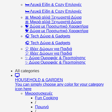
🛏️ Λευκά Είδη & Cozy Επιλογές
🛏️ Λευκά Είδη & Cozy Επιλογές
🎀 Μικρά αλλά Ξεχωριστά Δώρα
🎀 Μικρά αλλά Ξεχωριστά Δώρα
💝 Δώρα με Προσωπικό Χαρακτήρα
💝 Δώρα με Προσωπικό Χαρακτήρα
🎧 Tech Δώρα & Gadgets
🎧 Tech Δώρα & Gadgets
🎈 Ιδέες Δώρων για Παιδιά
🎈 Ιδέες Δώρων για Παιδιά
✨ Δώρα Ομορφιάς & Περιποίησης
✨ Δώρα Ομορφιάς & Περιποίησης
All categories
HOUSEHOLD & GARDEN
You can simply choose any color for your category
icon here
Μικροσυσκευές
Fun Cooking
/
Πρωινό
/