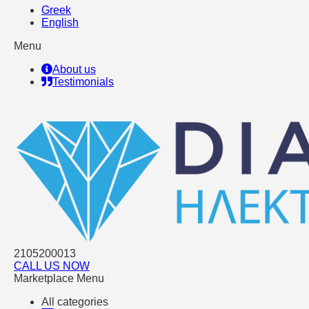
Greek
English
Menu
About us
Testimonials
2105200013
CALL US NOW
Marketplace Menu
All categories