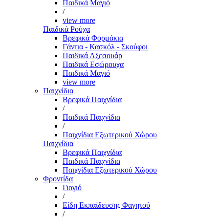
Παιδικά Μαγιό
/
view more
Παιδικά Ρούχα
Βρεφικά Φορμάκια
Γάντια - Κασκόλ - Σκούφοι
Παιδικά Αξεσουάρ
Παιδικά Εσώρουχα
Παιδικά Μαγιό
view more
Παιχνίδια
Βρεφικά Παιχνίδια
/
Παιδικά Παιχνίδια
/
Παιχνίδια Εξωτερικού Χώρου
Παιχνίδια
Βρεφικά Παιχνίδια
Παιδικά Παιχνίδια
Παιχνίδια Εξωτερικού Χώρου
Φροντίδα
Γιογιό
/
Είδη Εκπαίδευσης Φαγητού
/