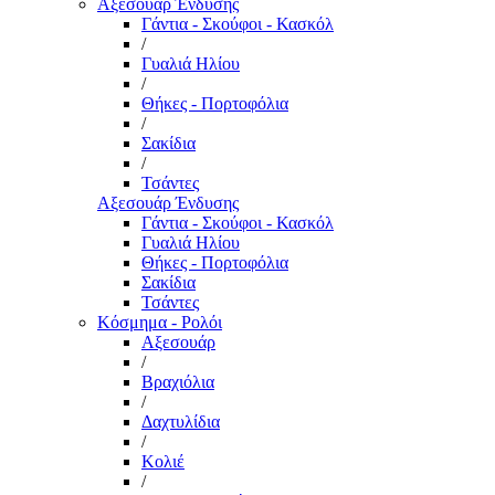
Αξεσουάρ Ένδυσης
Γάντια - Σκούφοι - Κασκόλ
/
Γυαλιά Ηλίου
/
Θήκες - Πορτοφόλια
/
Σακίδια
/
Τσάντες
Αξεσουάρ Ένδυσης
Γάντια - Σκούφοι - Κασκόλ
Γυαλιά Ηλίου
Θήκες - Πορτοφόλια
Σακίδια
Τσάντες
Κόσμημα - Ρολόι
Αξεσουάρ
/
Βραχιόλια
/
Δαχτυλίδια
/
Κολιέ
/