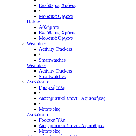
Ελεύθερος Χρόνος
/
Μουσικά Όργανα
Hobby
Αθλήματα
Ελεύθερος Χρόνος
Μουσικά Όργανα
Wearables
Activity Trackers
/
Smartwatches
Wearables
Activity Trackers
Smartwatches
Αναλώσιμα
Γραφική Ύλη
/
Διαφημιστικά Σταντ - Αφισοθήκες
/
Μπαταρίες
Αναλώσιμα
Γραφική Ύλη
Διαφημιστικά Σταντ - Αφισοθήκες
Μπαταρίες