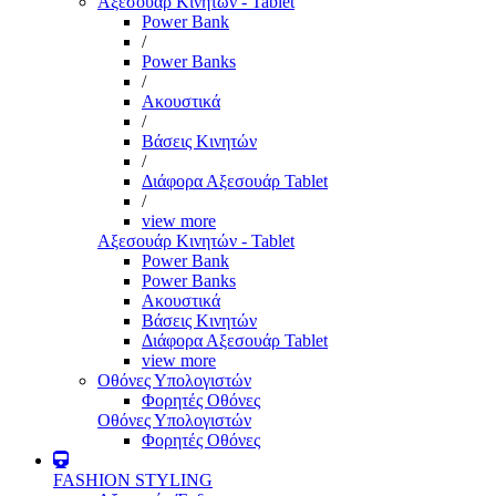
Αξεσουάρ Κινητών - Tablet
Power Bank
/
Power Banks
/
Ακουστικά
/
Βάσεις Κινητών
/
Διάφορα Αξεσουάρ Tablet
/
view more
Αξεσουάρ Κινητών - Tablet
Power Bank
Power Banks
Ακουστικά
Βάσεις Κινητών
Διάφορα Αξεσουάρ Tablet
view more
Οθόνες Υπολογιστών
Φορητές Οθόνες
Οθόνες Υπολογιστών
Φορητές Οθόνες
FASHION STYLING