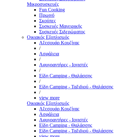
Μικροσυσκευές
Fun Cooking
Πρωινό
Σκούπες
Συσκευές Μαγειρικής
Συσκευές Σιδερώματος
Οικιακός Εξοπλισμός
Αξεσουάρ Κουζίνας
/
Ασφάλεια
/
Αφυγραντήρες - Ιονιστές
/
Είδη Camping - Θαλάσσης
/
Είδη Camping - Ταξιδιού - Θαλάσσης
/
view more
Οικιακός Εξοπλισμός
Αξεσουάρ Κουζίνας
Ασφάλεια
Αφυγραντήρες - Ιονιστές
Είδη Camping - Θαλάσσης
Είδη Camping - Ταξιδιού - Θαλάσσης
view more