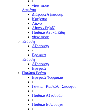
/
view more
Δωμάτιο
Διάφορα Αξεσουάρ
Κρεβάτια
Λίκνο
Λίκνο - Ρηλάξ
Παιδικά Λευκά Είδη
view more
Ένδυση
Αξεσουάρ
/
Βρεφικά
Ένδυση
Αξεσουάρ
Βρεφικά
Παιδικά Ρούχα
Βρεφικά Φορμάκια
/
Γάντια - Κασκόλ - Σκούφοι
/
Παιδικά Αξεσουάρ
/
Παιδικά Εσώρουχα
/