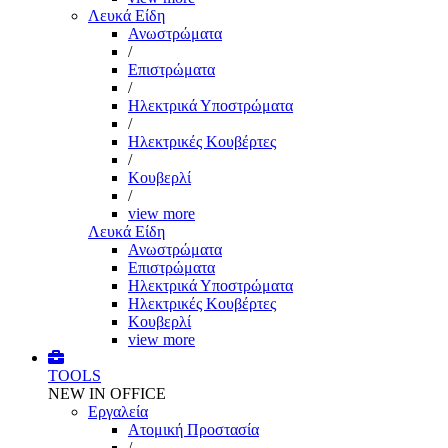
Λευκά Είδη
Ανωστρώματα
/
Επιστρώματα
/
Ηλεκτρικά Υποστρώματα
/
Ηλεκτρικές Κουβέρτες
/
Κουβερλί
/
view more
Λευκά Είδη
Ανωστρώματα
Επιστρώματα
Ηλεκτρικά Υποστρώματα
Ηλεκτρικές Κουβέρτες
Κουβερλί
view more
TOOLS
NEW IN OFFICE
Εργαλεία
Aτομική Προστασία
/