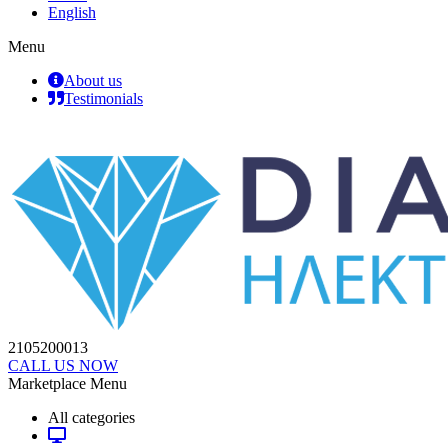
English
Menu
About us
Testimonials
2105200013
CALL US NOW
Marketplace Menu
All categories