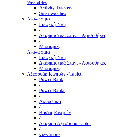
Wearables
Activity Trackers
Smartwatches
Αναλώσιμα
Γραφική Ύλη
/
Διαφημιστικά Σταντ - Αφισοθήκες
/
Μπαταρίες
Αναλώσιμα
Γραφική Ύλη
Διαφημιστικά Σταντ - Αφισοθήκες
Μπαταρίες
Αξεσουάρ Κινητών - Tablet
Power Bank
/
Power Banks
/
Ακουστικά
/
Βάσεις Κινητών
/
Διάφορα Αξεσουάρ Tablet
/
view more