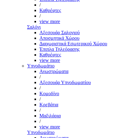
/
Καθρέφτες
/
view more
Σαλόνι
Αξεσουάρ Σαλονιού
Αποσμητικά Χώρου
Διαχωριστικά Εσωτερικού Χώρου
Έπιπλα Τηλεόρασης
Καθρέφτες
view more
Υπνοδωμάτιο
Ανωστρώματα
/
Αξεσουάρ Υπνοδωματίου
/
Κομοδίνο
/
Κρεβάτια
/
Μαξιλάρια
/
view more
Υπνοδωμάτιο
Ανωστρώματα