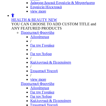
Διάφορα Δομικά Εργαλεία & Μηχανήματα
Εργαλεία Ηλεκτρικά
view more
HEALTH & BEAUTY
NEW
YOU CAN CHOOSE TO ADD CUSTOM TITLE and
ANY FEATURED PRODUCTS
Προσωπική Φροντίδα
Αδυνάτισμα
/
Για την Γυναίκα
/
Για τον Άνδρα
/
Καλλυντικά & Περιποίηση
/
Στοματική Υγιεινή
/
view more
Προσωπική Φροντίδα
Αδυνάτισμα
Για την Γυναίκα
Για τον Άνδρα
Καλλυντικά & Περιποίηση
Στοματική Υγιεινή