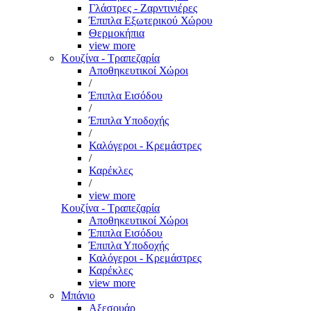
Γλάστρες - Ζαρντινιέρες
Έπιπλα Εξωτερικού Χώρου
Θερμοκήπια
view more
Κουζίνα - Τραπεζαρία
Αποθηκευτικοί Χώροι
/
Έπιπλα Εισόδου
/
Έπιπλα Υποδοχής
/
Καλόγεροι - Κρεμάστρες
/
Καρέκλες
/
view more
Κουζίνα - Τραπεζαρία
Αποθηκευτικοί Χώροι
Έπιπλα Εισόδου
Έπιπλα Υποδοχής
Καλόγεροι - Κρεμάστρες
Καρέκλες
view more
Μπάνιο
Αξεσουάρ