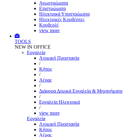
Ανωστρώματα
Επιστρώματα
Ηλεκτρικά Υποστρώματα
Ηλεκτρικές Κουβέρτες
Κουβερλί
view more
TOOLS
NEW IN OFFICE
Εργαλεία
Aτομική Προστασία
/
Kήπος
/
Αέρας
/
Διάφορα Δομικά Εργαλεία & Μηχανήματα
/
Εργαλεία Ηλεκτρικά
/
view more
Εργαλεία
Aτομική Προστασία
Kήπος
Αέρας