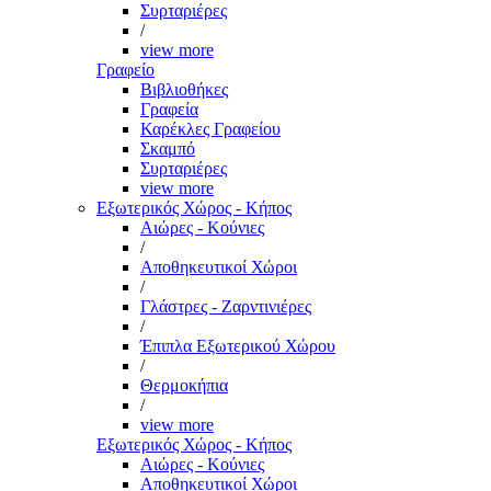
Συρταριέρες
/
view more
Γραφείο
Βιβλιοθήκες
Γραφεία
Καρέκλες Γραφείου
Σκαμπό
Συρταριέρες
view more
Εξωτερικός Χώρος - Κήπος
Αιώρες - Κούνιες
/
Αποθηκευτικοί Χώροι
/
Γλάστρες - Ζαρντινιέρες
/
Έπιπλα Εξωτερικού Χώρου
/
Θερμοκήπια
/
view more
Εξωτερικός Χώρος - Κήπος
Αιώρες - Κούνιες
Αποθηκευτικοί Χώροι