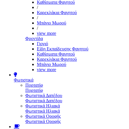
Καθίσματα Φαγητού
/
Καρεκλάκια Φαγητού
/
Μπάνιο Μωρού
/
view more
Φροντίδα
Γιογιό
Είδη Εκπαίδευσης Φαγητού
Καθίσματα Φαγητού
Καρεκλάκια Φαγητού
Μπάνιο Μωρού
view more
Φωτιστικά
Πορτατίφ
Πορτατίφ
Φωτιστικά Δαπέδου
Φωτιστικά Δαπέδου
Φωτιστικά Ηλιακά
Φωτιστικά Ηλιακά
Φωτιστικά Οροφής
Φωτιστικά Οροφής