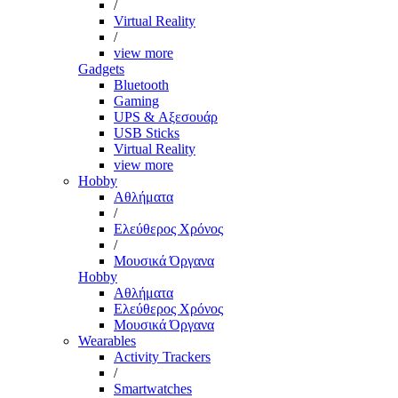
/
Virtual Reality
/
view more
Gadgets
Bluetooth
Gaming
UPS & Αξεσουάρ
USB Sticks
Virtual Reality
view more
Hobby
Αθλήματα
/
Ελεύθερος Χρόνος
/
Μουσικά Όργανα
Hobby
Αθλήματα
Ελεύθερος Χρόνος
Μουσικά Όργανα
Wearables
Activity Trackers
/
Smartwatches