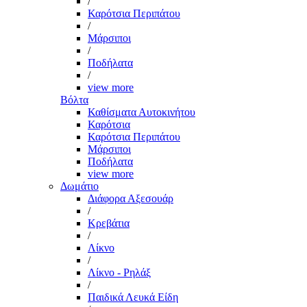
/
Καρότσια Περιπάτου
/
Μάρσιποι
/
Ποδήλατα
/
view more
Βόλτα
Καθίσματα Αυτοκινήτου
Καρότσια
Καρότσια Περιπάτου
Μάρσιποι
Ποδήλατα
view more
Δωμάτιο
Διάφορα Αξεσουάρ
/
Κρεβάτια
/
Λίκνο
/
Λίκνο - Ρηλάξ
/
Παιδικά Λευκά Είδη