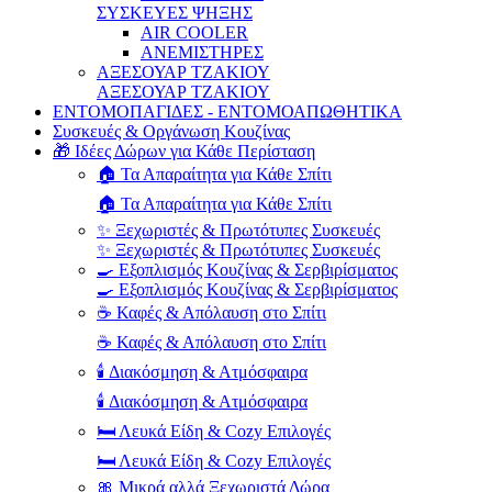
ΣΥΣΚΕΥΕΣ ΨΗΞΗΣ
AIR COOLER
ΑΝΕΜΙΣΤΗΡΕΣ
ΑΞΕΣΟΥΑΡ ΤΖΑΚΙΟΥ
ΑΞΕΣΟΥΑΡ ΤΖΑΚΙΟΥ
ΕΝΤΟΜΟΠΑΓΙΔΕΣ - ΕΝΤΟΜΟΑΠΩΘΗΤΙΚΑ
Συσκευές & Οργάνωση Κουζίνας
🎁 Ιδέες Δώρων για Κάθε Περίσταση
🏠 Τα Απαραίτητα για Κάθε Σπίτι
🏠 Τα Απαραίτητα για Κάθε Σπίτι
✨ Ξεχωριστές & Πρωτότυπες Συσκευές
✨ Ξεχωριστές & Πρωτότυπες Συσκευές
🍳 Εξοπλισμός Κουζίνας & Σερβιρίσματος
🍳 Εξοπλισμός Κουζίνας & Σερβιρίσματος
☕ Καφές & Απόλαυση στο Σπίτι
☕ Καφές & Απόλαυση στο Σπίτι
🕯️ Διακόσμηση & Ατμόσφαιρα
🕯️ Διακόσμηση & Ατμόσφαιρα
🛏️ Λευκά Είδη & Cozy Επιλογές
🛏️ Λευκά Είδη & Cozy Επιλογές
🎀 Μικρά αλλά Ξεχωριστά Δώρα