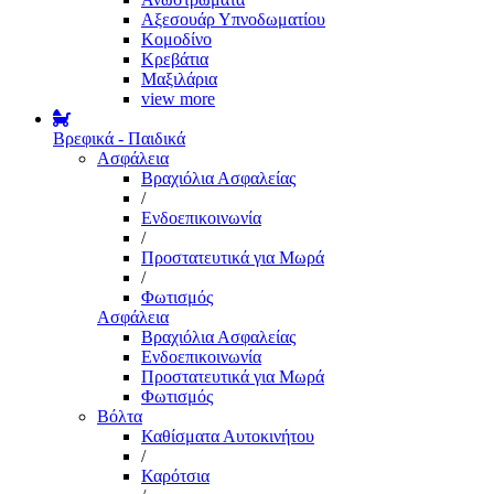
Αξεσουάρ Υπνοδωματίου
Κομοδίνο
Κρεβάτια
Μαξιλάρια
view more
Βρεφικά - Παιδικά
Ασφάλεια
Βραχιόλια Ασφαλείας
/
Ενδοεπικοινωνία
/
Προστατευτικά για Μωρά
/
Φωτισμός
Ασφάλεια
Βραχιόλια Ασφαλείας
Ενδοεπικοινωνία
Προστατευτικά για Μωρά
Φωτισμός
Βόλτα
Καθίσματα Αυτοκινήτου
/
Καρότσια