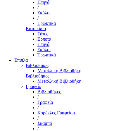
Πτηνά
/
Σκύλοι
/
Τρωκτικά
Κατοικίδια
Γάτες
Ερπετά
Πτηνά
Σκύλοι
Τρωκτικά
Έπιπλα
Βιβλιοθήκες
Μεταλλική Βιβλιοθήκη
Βιβλιοθήκες
Μεταλλική Βιβλιοθήκη
Γραφείο
Βιβλιοθήκες
/
Γραφεία
/
Καρέκλες Γραφείου
/
Σκαμπό
/