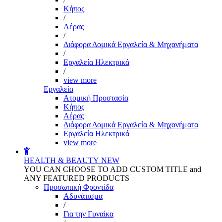
Kήπος
/
Αέρας
/
Διάφορα Δομικά Εργαλεία & Μηχανήματα
/
Εργαλεία Ηλεκτρικά
/
view more
Εργαλεία
Aτομική Προστασία
Kήπος
Αέρας
Διάφορα Δομικά Εργαλεία & Μηχανήματα
Εργαλεία Ηλεκτρικά
view more
HEALTH & BEAUTY
NEW
YOU CAN CHOOSE TO ADD CUSTOM TITLE and
ANY FEATURED PRODUCTS
Προσωπική Φροντίδα
Αδυνάτισμα
/
Για την Γυναίκα