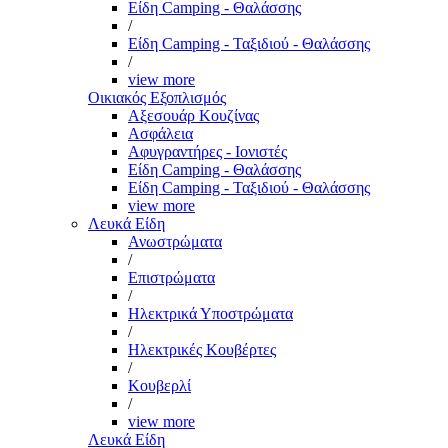
Είδη Camping - Θαλάσσης
/
Είδη Camping - Ταξιδιού - Θαλάσσης
/
view more
Οικιακός Εξοπλισμός
Αξεσουάρ Κουζίνας
Ασφάλεια
Αφυγραντήρες - Ιονιστές
Είδη Camping - Θαλάσσης
Είδη Camping - Ταξιδιού - Θαλάσσης
view more
Λευκά Είδη
Ανωστρώματα
/
Επιστρώματα
/
Ηλεκτρικά Υποστρώματα
/
Ηλεκτρικές Κουβέρτες
/
Κουβερλί
/
view more
Λευκά Είδη