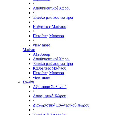
/
Αποθηκευτικοί Χώροι
/
Έπιπλο μπάνιου νιπτήρα
/
Καθρέπτες Μπάνιου
/
Πετσέτες Μπάνιου
/
view more
Μπάνιο
Αξεσουάρ
Αποθηκευτικοί Χώροι
Έπιπλο μπάνιου νιπτήρα
Καθρέπτες Μπάνιου
Πετσέτες Μπάνιου
view more
Σαλόνι
Αξεσουάρ Σαλονιού
/
Αποσμητικά Χώρου
/
Διαχωριστικά Εσωτερικού Χώρου
/
Έπιπλα Τηλεόρασης