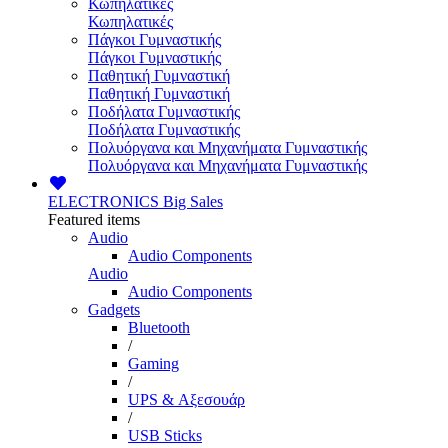
Κωπηλατικές
Κωπηλατικές
Πάγκοι Γυμναστικής
Πάγκοι Γυμναστικής
Παθητική Γυμναστική
Παθητική Γυμναστική
Ποδήλατα Γυμναστικής
Ποδήλατα Γυμναστικής
Πολυόργανα και Μηχανήματα Γυμναστικής
Πολυόργανα και Μηχανήματα Γυμναστικής
ELECTRONICS
Big Sales
Featured items
Audio
Audio Components
Audio
Audio Components
Gadgets
Bluetooth
/
Gaming
/
UPS & Αξεσουάρ
/
USB Sticks