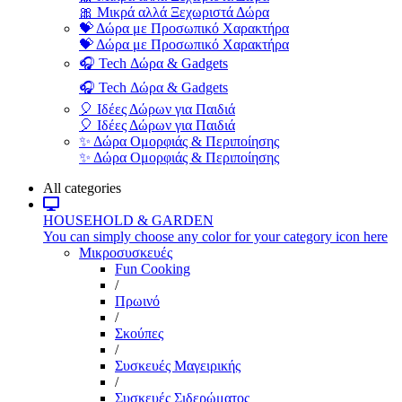
🎀 Μικρά αλλά Ξεχωριστά Δώρα
💝 Δώρα με Προσωπικό Χαρακτήρα
💝 Δώρα με Προσωπικό Χαρακτήρα
🎧 Tech Δώρα & Gadgets
🎧 Tech Δώρα & Gadgets
🎈 Ιδέες Δώρων για Παιδιά
🎈 Ιδέες Δώρων για Παιδιά
✨ Δώρα Ομορφιάς & Περιποίησης
✨ Δώρα Ομορφιάς & Περιποίησης
All categories
HOUSEHOLD & GARDEN
You can simply choose any color for your category icon here
Μικροσυσκευές
Fun Cooking
/
Πρωινό
/
Σκούπες
/
Συσκευές Μαγειρικής
/
Συσκευές Σιδερώματος