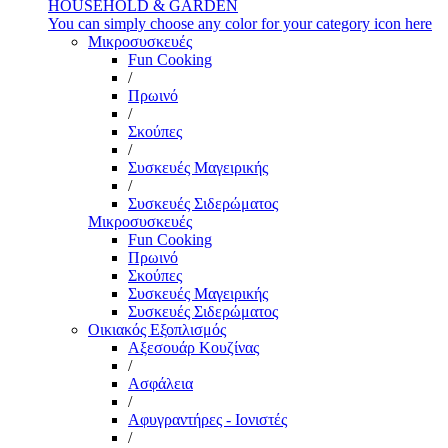
HOUSEHOLD & GARDEN
You can simply choose any color for your category icon here
Μικροσυσκευές
Fun Cooking
/
Πρωινό
/
Σκούπες
/
Συσκευές Μαγειρικής
/
Συσκευές Σιδερώματος
Μικροσυσκευές
Fun Cooking
Πρωινό
Σκούπες
Συσκευές Μαγειρικής
Συσκευές Σιδερώματος
Οικιακός Εξοπλισμός
Αξεσουάρ Κουζίνας
/
Ασφάλεια
/
Αφυγραντήρες - Ιονιστές
/