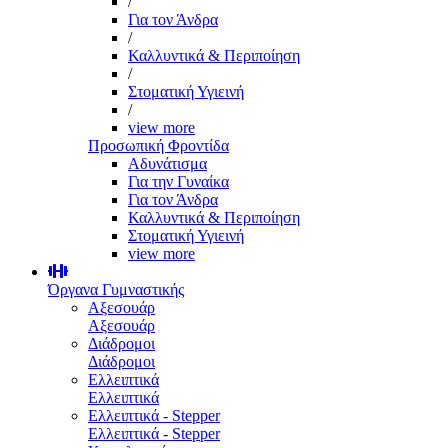
/
Για τον Άνδρα
/
Καλλυντικά & Περιποίηση
/
Στοματική Υγιεινή
/
view more
Προσωπική Φροντίδα
Αδυνάτισμα
Για την Γυναίκα
Για τον Άνδρα
Καλλυντικά & Περιποίηση
Στοματική Υγιεινή
view more
Όργανα Γυμναστικής
Αξεσουάρ
Αξεσουάρ
Διάδρομοι
Διάδρομοι
Ελλειπτικά
Ελλειπτικά
Ελλειπτικά - Stepper
Ελλειπτικά - Stepper