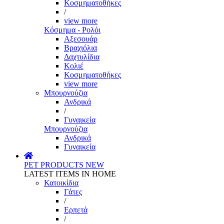
Κοσμηματοθήκες
/
view more
Κόσμημα - Ρολόι
Αξεσουάρ
Βραχιόλια
Δαχτυλίδια
Κολιέ
Κοσμηματοθήκες
view more
Μπουρνούζια
Ανδρικά
/
Γυναικεία
Μπουρνούζια
Ανδρικά
Γυναικεία
PET PRODUCTS
NEW
LATEST ITEMS IN HOME
Κατοικίδια
Γάτες
/
Ερπετά
/