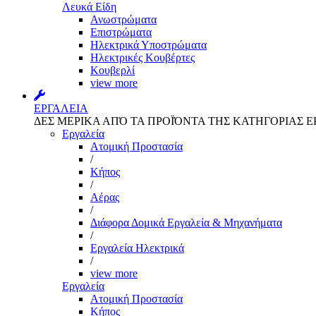
Λευκά Είδη
Ανωστρώματα
Επιστρώματα
Ηλεκτρικά Υποστρώματα
Ηλεκτρικές Κουβέρτες
Κουβερλί
view more
ΕΡΓΑΛΕΙΑ
ΔΕΣ ΜΕΡΙΚΑ ΑΠΌ ΤΑ ΠΡΟΪΌΝΤΑ ΤΗΣ ΚΑΤΗΓΟΡΙΑΣ Ε
Εργαλεία
Aτομική Προστασία
/
Kήπος
/
Αέρας
/
Διάφορα Δομικά Εργαλεία & Μηχανήματα
/
Εργαλεία Ηλεκτρικά
/
view more
Εργαλεία
Aτομική Προστασία
Kήπος