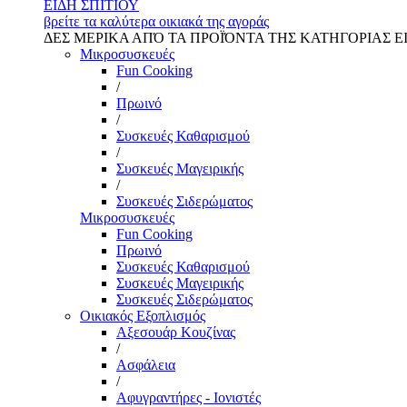
ΕΙΔΗ ΣΠΙΤΙΟΥ
βρείτε τα καλύτερα οικιακά της αγοράς
ΔΕΣ ΜΕΡΙΚΑ ΑΠΌ ΤΑ ΠΡΟΪΌΝΤΑ ΤΗΣ ΚΑΤΗΓΟΡΙΑΣ Ε
Μικροσυσκευές
Fun Cooking
/
Πρωινό
/
Συσκευές Καθαρισμού
/
Συσκευές Μαγειρικής
/
Συσκευές Σιδερώματος
Μικροσυσκευές
Fun Cooking
Πρωινό
Συσκευές Καθαρισμού
Συσκευές Μαγειρικής
Συσκευές Σιδερώματος
Οικιακός Εξοπλισμός
Αξεσουάρ Κουζίνας
/
Ασφάλεια
/
Αφυγραντήρες - Ιονιστές