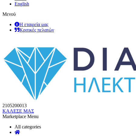
English
Μενού
Η εταιρεία μας
Κριτικές πελατών
2105200013
ΚΑΛΕΣΕ ΜΑΣ
Marketplace Menu
All categories