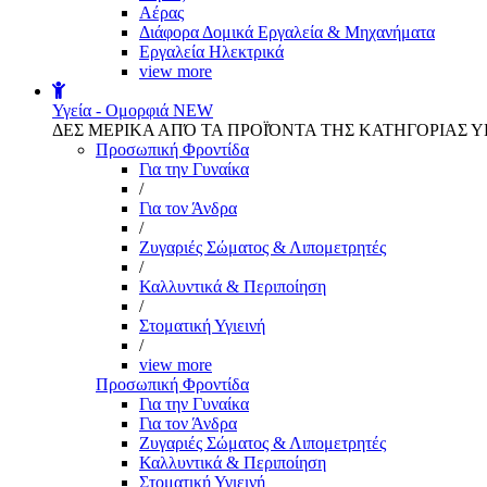
Αέρας
Διάφορα Δομικά Εργαλεία & Μηχανήματα
Εργαλεία Ηλεκτρικά
view more
Υγεία - Ομορφιά
NEW
ΔΕΣ ΜΕΡΙΚΑ ΑΠΌ ΤΑ ΠΡΟΪΌΝΤΑ ΤΗΣ ΚΑΤΗΓΟΡΙΑΣ Υ
Προσωπική Φροντίδα
Για την Γυναίκα
/
Για τον Άνδρα
/
Ζυγαριές Σώματος & Λιπομετρητές
/
Καλλυντικά & Περιποίηση
/
Στοματική Υγιεινή
/
view more
Προσωπική Φροντίδα
Για την Γυναίκα
Για τον Άνδρα
Ζυγαριές Σώματος & Λιπομετρητές
Καλλυντικά & Περιποίηση
Στοματική Υγιεινή