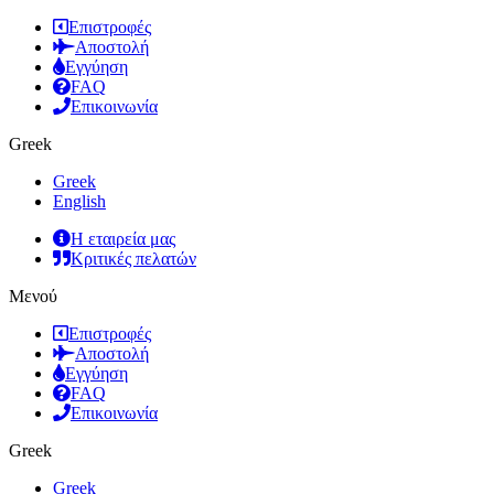
Επιστροφές
Αποστολή
Εγγύηση
FAQ
Επικοινωνία
Greek
Greek
English
Η εταιρεία μας
Κριτικές πελατών
Μενού
Επιστροφές
Αποστολή
Εγγύηση
FAQ
Επικοινωνία
Greek
Greek