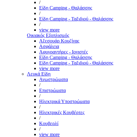
/
Είδη Camping - Θαλάσσης
/
Είδη Camping - Ταξιδιού - Θαλάσσης
/
view more
Οικιακός Εξοπλισμός
Αξεσουάρ Κουζίνας
Ασφάλεια
Αφυγραντήρες - Ιονιστές
Είδη Camping - Θαλάσσης
Είδη Camping - Ταξιδιού - Θαλάσσης
view more
Λευκά Είδη
Ανωστρώματα
/
Επιστρώματα
/
Ηλεκτρικά Υποστρώματα
/
Ηλεκτρικές Κουβέρτες
/
Κουβερλί
/
view more