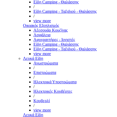
Είδη Camping - Θαλάσσης
/
Είδη Camping - Ταξιδιού - Θαλάσσης
/
view more
Οικιακός Εξοπλισμός
Αξεσουάρ Κουζίνας
Ασφάλεια
Αφυγραντήρες - Ιονιστές
Είδη Camping - Θαλάσσης
Είδη Camping - Ταξιδιού - Θαλάσσης
view more
Λευκά Είδη
Ανωστρώματα
/
Επιστρώματα
/
Ηλεκτρικά Υποστρώματα
/
Ηλεκτρικές Κουβέρτες
/
Κουβερλί
/
view more
Λευκά Είδη