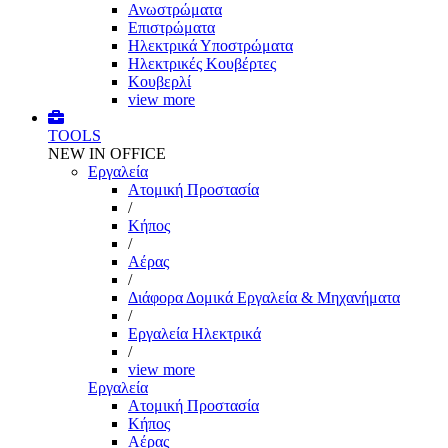
Ανωστρώματα
Επιστρώματα
Ηλεκτρικά Υποστρώματα
Ηλεκτρικές Κουβέρτες
Κουβερλί
view more
TOOLS
NEW IN OFFICE
Εργαλεία
Aτομική Προστασία
/
Kήπος
/
Αέρας
/
Διάφορα Δομικά Εργαλεία & Μηχανήματα
/
Εργαλεία Ηλεκτρικά
/
view more
Εργαλεία
Aτομική Προστασία
Kήπος
Αέρας