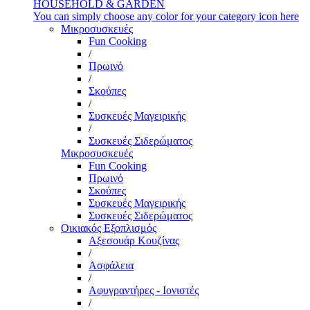
HOUSEHOLD & GARDEN
You can simply choose any color for your category icon here
Μικροσυσκευές
Fun Cooking
/
Πρωινό
/
Σκούπες
/
Συσκευές Μαγειρικής
/
Συσκευές Σιδερώματος
Μικροσυσκευές
Fun Cooking
Πρωινό
Σκούπες
Συσκευές Μαγειρικής
Συσκευές Σιδερώματος
Οικιακός Εξοπλισμός
Αξεσουάρ Κουζίνας
/
Ασφάλεια
/
Αφυγραντήρες - Ιονιστές
/