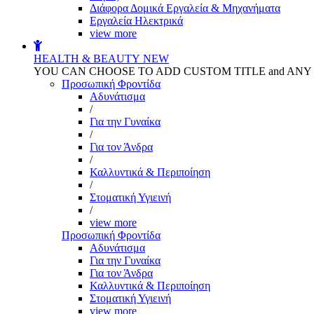
Διάφορα Δομικά Εργαλεία & Μηχανήματα
Εργαλεία Ηλεκτρικά
view more
HEALTH & BEAUTY
NEW
YOU CAN CHOOSE TO ADD CUSTOM TITLE and AN
Προσωπική Φροντίδα
Αδυνάτισμα
/
Για την Γυναίκα
/
Για τον Άνδρα
/
Καλλυντικά & Περιποίηση
/
Στοματική Υγιεινή
/
view more
Προσωπική Φροντίδα
Αδυνάτισμα
Για την Γυναίκα
Για τον Άνδρα
Καλλυντικά & Περιποίηση
Στοματική Υγιεινή
view more