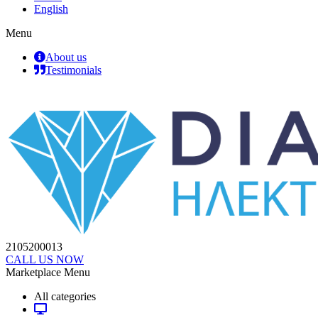
English
Menu
About us
Testimonials
2105200013
CALL US NOW
Marketplace Menu
All categories