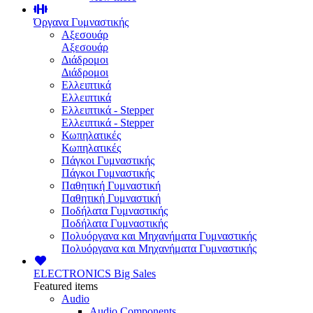
Όργανα Γυμναστικής
Αξεσουάρ
Αξεσουάρ
Διάδρομοι
Διάδρομοι
Ελλειπτικά
Ελλειπτικά
Ελλειπτικά - Stepper
Ελλειπτικά - Stepper
Κωπηλατικές
Κωπηλατικές
Πάγκοι Γυμναστικής
Πάγκοι Γυμναστικής
Παθητική Γυμναστική
Παθητική Γυμναστική
Ποδήλατα Γυμναστικής
Ποδήλατα Γυμναστικής
Πολυόργανα και Μηχανήματα Γυμναστικής
Πολυόργανα και Μηχανήματα Γυμναστικής
ELECTRONICS
Big Sales
Featured items
Audio
Audio Components