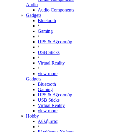
Audio
Audio Components
Gadgets
Bluetooth
/
Gaming
/
UPS & Αξεσουάρ
/
USB Sticks
/
Virtual Reality
/
view more
Gadgets
Bluetooth
Gaming
UPS & Αξεσουάρ
USB Sticks
Virtual Reality
view more
Hobby
Αθλήματα
/
Ελεύθερος Χρόνος