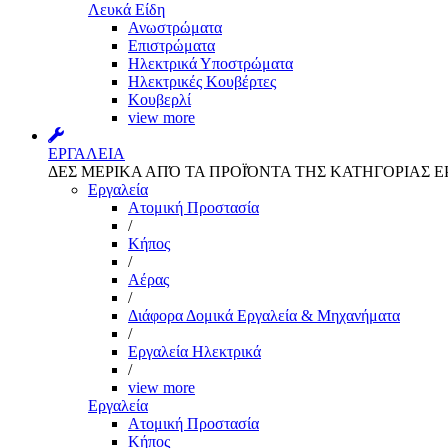
Λευκά Είδη
Ανωστρώματα
Επιστρώματα
Ηλεκτρικά Υποστρώματα
Ηλεκτρικές Κουβέρτες
Κουβερλί
view more
ΕΡΓΑΛΕΙΑ
ΔΕΣ ΜΕΡΙΚΑ ΑΠΌ ΤΑ ΠΡΟΪΌΝΤΑ ΤΗΣ ΚΑΤΗΓΟΡΙΑΣ Ε
Εργαλεία
Aτομική Προστασία
/
Kήπος
/
Αέρας
/
Διάφορα Δομικά Εργαλεία & Μηχανήματα
/
Εργαλεία Ηλεκτρικά
/
view more
Εργαλεία
Aτομική Προστασία
Kήπος