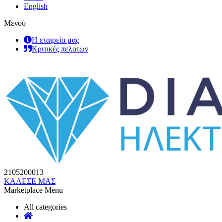
English
Μενού
Η εταιρεία μας
Κριτικές πελατών
2105200013
ΚΑΛΕΣΕ ΜΑΣ
Marketplace Menu
All categories