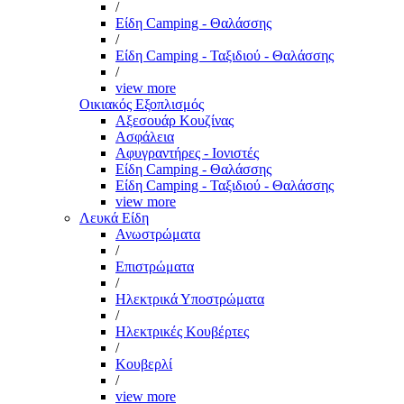
/
Είδη Camping - Θαλάσσης
/
Είδη Camping - Ταξιδιού - Θαλάσσης
/
view more
Οικιακός Εξοπλισμός
Αξεσουάρ Κουζίνας
Ασφάλεια
Αφυγραντήρες - Ιονιστές
Είδη Camping - Θαλάσσης
Είδη Camping - Ταξιδιού - Θαλάσσης
view more
Λευκά Είδη
Ανωστρώματα
/
Επιστρώματα
/
Ηλεκτρικά Υποστρώματα
/
Ηλεκτρικές Κουβέρτες
/
Κουβερλί
/
view more