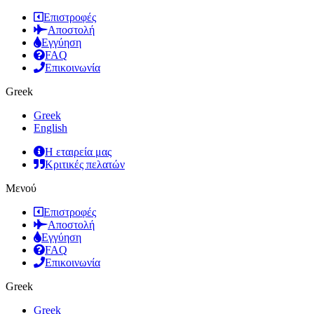
Επιστροφές
Αποστολή
Εγγύηση
FAQ
Επικοινωνία
Greek
Greek
English
Η εταιρεία μας
Κριτικές πελατών
Μενού
Επιστροφές
Αποστολή
Εγγύηση
FAQ
Επικοινωνία
Greek
Greek