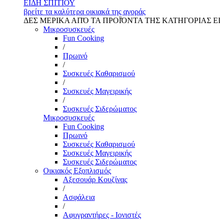
ΕΙΔΗ ΣΠΙΤΙΟΥ
βρείτε τα καλύτερα οικιακά της αγοράς
ΔΕΣ ΜΕΡΙΚΑ ΑΠΌ ΤΑ ΠΡΟΪΌΝΤΑ ΤΗΣ ΚΑΤΗΓΟΡΙΑΣ Ε
Μικροσυσκευές
Fun Cooking
/
Πρωινό
/
Συσκευές Καθαρισμού
/
Συσκευές Μαγειρικής
/
Συσκευές Σιδερώματος
Μικροσυσκευές
Fun Cooking
Πρωινό
Συσκευές Καθαρισμού
Συσκευές Μαγειρικής
Συσκευές Σιδερώματος
Οικιακός Εξοπλισμός
Αξεσουάρ Κουζίνας
/
Ασφάλεια
/
Αφυγραντήρες - Ιονιστές