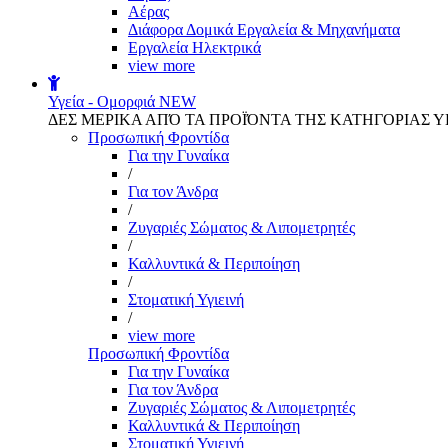
Αέρας
Διάφορα Δομικά Εργαλεία & Μηχανήματα
Εργαλεία Ηλεκτρικά
view more
Υγεία - Ομορφιά
NEW
ΔΕΣ ΜΕΡΙΚΑ ΑΠΌ ΤΑ ΠΡΟΪΌΝΤΑ ΤΗΣ ΚΑΤΗΓΟΡΙΑΣ Υ
Προσωπική Φροντίδα
Για την Γυναίκα
/
Για τον Άνδρα
/
Ζυγαριές Σώματος & Λιπομετρητές
/
Καλλυντικά & Περιποίηση
/
Στοματική Υγιεινή
/
view more
Προσωπική Φροντίδα
Για την Γυναίκα
Για τον Άνδρα
Ζυγαριές Σώματος & Λιπομετρητές
Καλλυντικά & Περιποίηση
Στοματική Υγιεινή