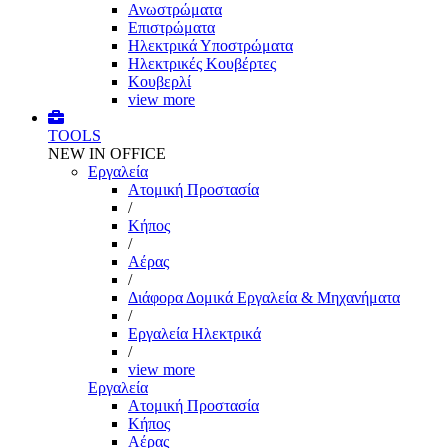
Ανωστρώματα
Επιστρώματα
Ηλεκτρικά Υποστρώματα
Ηλεκτρικές Κουβέρτες
Κουβερλί
view more
TOOLS
NEW IN OFFICE
Εργαλεία
Aτομική Προστασία
/
Kήπος
/
Αέρας
/
Διάφορα Δομικά Εργαλεία & Μηχανήματα
/
Εργαλεία Ηλεκτρικά
/
view more
Εργαλεία
Aτομική Προστασία
Kήπος
Αέρας