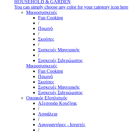
HOUSEHOLD & GARDEN
You can simply choose any color for your category icon here
Μικροσυσκευές
Fun Cooking
/
Πρωινό
/
Σκούπες
/
Συσκευές Μαγειρικής
/
Συσκευές Σιδερώματος
Μικροσυσκευές
Fun Cooking
Πρωινό
Σκούπες
Συσκευές Μαγειρικής
Συσκευές Σιδερώματος
Οικιακός Εξοπλισμός
Αξεσουάρ Κουζίνας
/
Ασφάλεια
/
Αφυγραντήρες - Ιονιστές
/