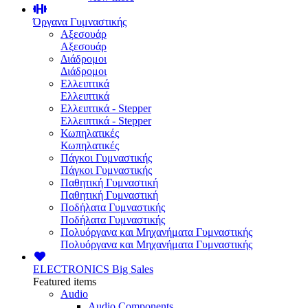
Όργανα Γυμναστικής
Αξεσουάρ
Αξεσουάρ
Διάδρομοι
Διάδρομοι
Ελλειπτικά
Ελλειπτικά
Ελλειπτικά - Stepper
Ελλειπτικά - Stepper
Κωπηλατικές
Κωπηλατικές
Πάγκοι Γυμναστικής
Πάγκοι Γυμναστικής
Παθητική Γυμναστική
Παθητική Γυμναστική
Ποδήλατα Γυμναστικής
Ποδήλατα Γυμναστικής
Πολυόργανα και Μηχανήματα Γυμναστικής
Πολυόργανα και Μηχανήματα Γυμναστικής
ELECTRONICS
Big Sales
Featured items
Audio
Audio Components