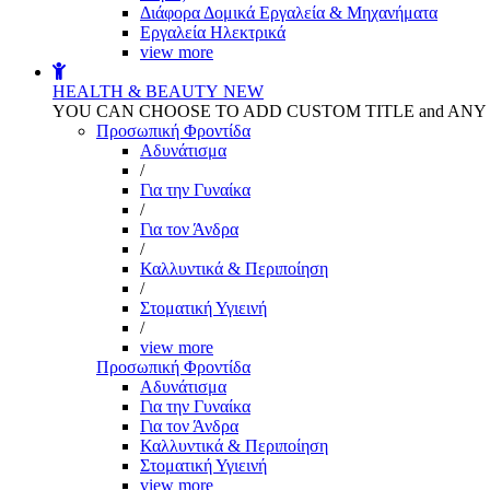
Διάφορα Δομικά Εργαλεία & Μηχανήματα
Εργαλεία Ηλεκτρικά
view more
HEALTH & BEAUTY
NEW
YOU CAN CHOOSE TO ADD CUSTOM TITLE and AN
Προσωπική Φροντίδα
Αδυνάτισμα
/
Για την Γυναίκα
/
Για τον Άνδρα
/
Καλλυντικά & Περιποίηση
/
Στοματική Υγιεινή
/
view more
Προσωπική Φροντίδα
Αδυνάτισμα
Για την Γυναίκα
Για τον Άνδρα
Καλλυντικά & Περιποίηση
Στοματική Υγιεινή
view more