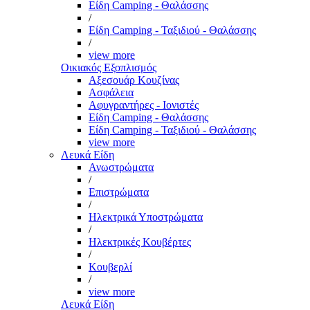
Είδη Camping - Θαλάσσης
/
Είδη Camping - Ταξιδιού - Θαλάσσης
/
view more
Οικιακός Εξοπλισμός
Αξεσουάρ Κουζίνας
Ασφάλεια
Αφυγραντήρες - Ιονιστές
Είδη Camping - Θαλάσσης
Είδη Camping - Ταξιδιού - Θαλάσσης
view more
Λευκά Είδη
Ανωστρώματα
/
Επιστρώματα
/
Ηλεκτρικά Υποστρώματα
/
Ηλεκτρικές Κουβέρτες
/
Κουβερλί
/
view more
Λευκά Είδη