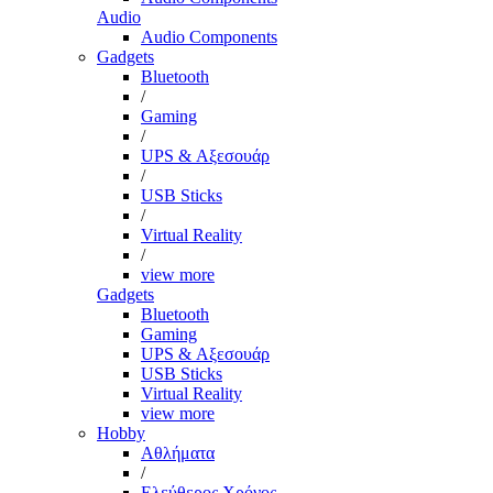
Audio
Audio Components
Gadgets
Bluetooth
/
Gaming
/
UPS & Αξεσουάρ
/
USB Sticks
/
Virtual Reality
/
view more
Gadgets
Bluetooth
Gaming
UPS & Αξεσουάρ
USB Sticks
Virtual Reality
view more
Hobby
Αθλήματα
/
Ελεύθερος Χρόνος