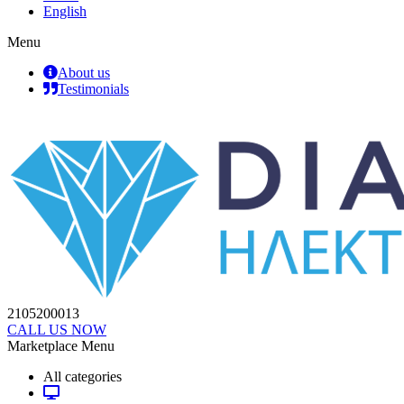
English
Menu
About us
Testimonials
2105200013
CALL US NOW
Marketplace Menu
All categories