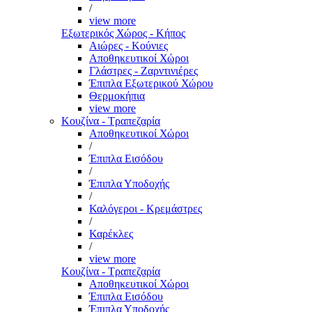
/
view more
Εξωτερικός Χώρος - Κήπος
Αιώρες - Κούνιες
Αποθηκευτικοί Χώροι
Γλάστρες - Ζαρντινιέρες
Έπιπλα Εξωτερικού Χώρου
Θερμοκήπια
view more
Κουζίνα - Τραπεζαρία
Αποθηκευτικοί Χώροι
/
Έπιπλα Εισόδου
/
Έπιπλα Υποδοχής
/
Καλόγεροι - Κρεμάστρες
/
Καρέκλες
/
view more
Κουζίνα - Τραπεζαρία
Αποθηκευτικοί Χώροι
Έπιπλα Εισόδου
Έπιπλα Υποδοχής