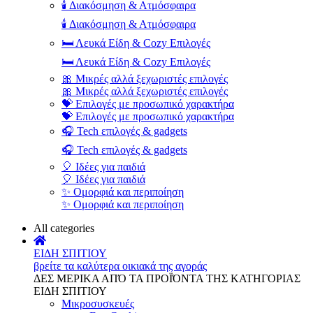
🕯️ Διακόσμηση & Ατμόσφαιρα
🕯️ Διακόσμηση & Ατμόσφαιρα
🛏️ Λευκά Είδη & Cozy Επιλογές
🛏️ Λευκά Είδη & Cozy Επιλογές
🎀 Μικρές αλλά ξεχωριστές επιλογές
🎀 Μικρές αλλά ξεχωριστές επιλογές
💝 Επιλογές με προσωπικό χαρακτήρα
💝 Επιλογές με προσωπικό χαρακτήρα
🎧 Tech επιλογές & gadgets
🎧 Tech επιλογές & gadgets
🎈 Ιδέες για παιδιά
🎈 Ιδέες για παιδιά
✨ Ομορφιά και περιποίηση
✨ Ομορφιά και περιποίηση
All categories
ΕΙΔΗ ΣΠΙΤΙΟΥ
βρείτε τα καλύτερα οικιακά της αγοράς
ΔΕΣ ΜΕΡΙΚΑ ΑΠΌ ΤΑ ΠΡΟΪΌΝΤΑ ΤΗΣ ΚΑΤΗΓΟΡΙΑΣ
ΕΙΔΗ ΣΠΙΤΙΟΥ
Μικροσυσκευές