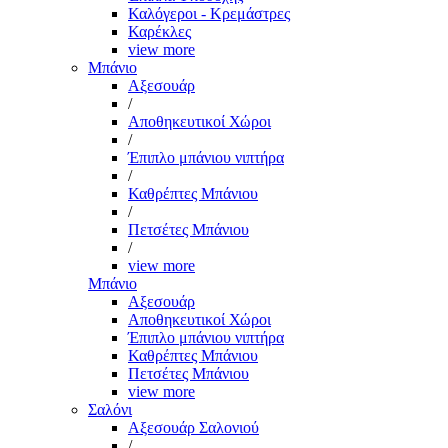
Καλόγεροι - Κρεμάστρες
Καρέκλες
view more
Μπάνιο
Αξεσουάρ
/
Αποθηκευτικοί Χώροι
/
Έπιπλο μπάνιου νιπτήρα
/
Καθρέπτες Μπάνιου
/
Πετσέτες Μπάνιου
/
view more
Μπάνιο
Αξεσουάρ
Αποθηκευτικοί Χώροι
Έπιπλο μπάνιου νιπτήρα
Καθρέπτες Μπάνιου
Πετσέτες Μπάνιου
view more
Σαλόνι
Αξεσουάρ Σαλονιού
/