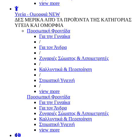
view more
Υγεία - Ομορφιά
NEW
ΔΕΣ ΜΕΡΙΚΑ ΑΠΌ ΤΑ ΠΡΟΪΌΝΤΑ ΤΗΣ ΚΑΤΗΓΟΡΙΑΣ
ΥΓΕΙΑ ΚΑΙ ΟΜΟΡΦΙΑ
Προσωπική Φροντίδα
Για την Γυναίκα
/
Για τον Άνδρα
/
Ζυγαριές Σώματος & Λιπομετρητές
/
Καλλυντικά & Περιποίηση
/
Στοματική Υγιεινή
/
view more
Προσωπική Φροντίδα
Για την Γυναίκα
Για τον Άνδρα
Ζυγαριές Σώματος & Λιπομετρητές
Καλλυντικά & Περιποίηση
Στοματική Υγιεινή
view more