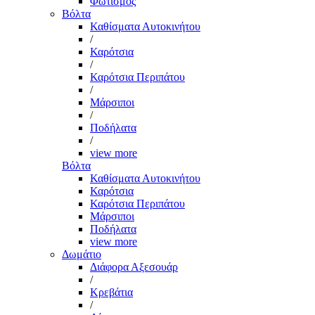
Φωτισμός
Βόλτα
Καθίσματα Αυτοκινήτου
/
Καρότσια
/
Καρότσια Περιπάτου
/
Μάρσιποι
/
Ποδήλατα
/
view more
Βόλτα
Καθίσματα Αυτοκινήτου
Καρότσια
Καρότσια Περιπάτου
Μάρσιποι
Ποδήλατα
view more
Δωμάτιο
Διάφορα Αξεσουάρ
/
Κρεβάτια
/