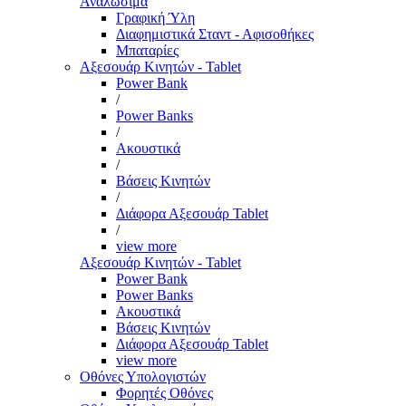
Αναλώσιμα
Γραφική Ύλη
Διαφημιστικά Σταντ - Αφισοθήκες
Μπαταρίες
Αξεσουάρ Κινητών - Tablet
Power Bank
/
Power Banks
/
Ακουστικά
/
Βάσεις Κινητών
/
Διάφορα Αξεσουάρ Tablet
/
view more
Αξεσουάρ Κινητών - Tablet
Power Bank
Power Banks
Ακουστικά
Βάσεις Κινητών
Διάφορα Αξεσουάρ Tablet
view more
Οθόνες Υπολογιστών
Φορητές Οθόνες