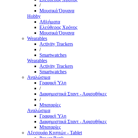
/
Μουσικά Όργανα
Hobby
Αθλήματα
Ελεύθερος Χρόνος
Μουσικά Όργανα
Wearables
Activity Trackers
/
Smartwatches
Wearables
Activity Trackers
Smartwatches
Αναλώσιμα
Γραφική Ύλη
/
Διαφημιστικά Σταντ - Αφισοθήκες
/
Μπαταρίες
Αναλώσιμα
Γραφική Ύλη
Διαφημιστικά Σταντ - Αφισοθήκες
Μπαταρίες
Αξεσουάρ Κινητών - Tablet