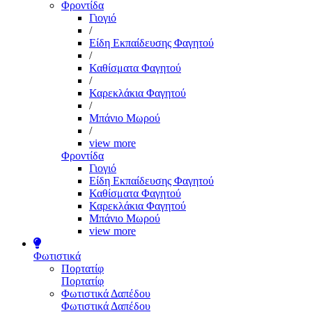
Φροντίδα
Γιογιό
/
Είδη Εκπαίδευσης Φαγητού
/
Καθίσματα Φαγητού
/
Καρεκλάκια Φαγητού
/
Μπάνιο Μωρού
/
view more
Φροντίδα
Γιογιό
Είδη Εκπαίδευσης Φαγητού
Καθίσματα Φαγητού
Καρεκλάκια Φαγητού
Μπάνιο Μωρού
view more
Φωτιστικά
Πορτατίφ
Πορτατίφ
Φωτιστικά Δαπέδου
Φωτιστικά Δαπέδου