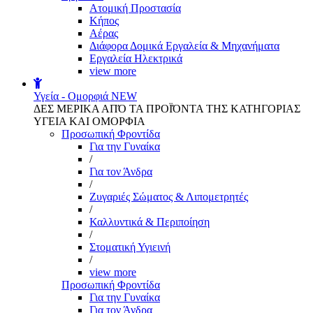
Aτομική Προστασία
Kήπος
Αέρας
Διάφορα Δομικά Εργαλεία & Μηχανήματα
Εργαλεία Ηλεκτρικά
view more
Υγεία - Ομορφιά
NEW
ΔΕΣ ΜΕΡΙΚΑ ΑΠΌ ΤΑ ΠΡΟΪΌΝΤΑ ΤΗΣ ΚΑΤΗΓΟΡΙΑΣ
ΥΓΕΙΑ ΚΑΙ ΟΜΟΡΦΙΑ
Προσωπική Φροντίδα
Για την Γυναίκα
/
Για τον Άνδρα
/
Ζυγαριές Σώματος & Λιπομετρητές
/
Καλλυντικά & Περιποίηση
/
Στοματική Υγιεινή
/
view more
Προσωπική Φροντίδα
Για την Γυναίκα
Για τον Άνδρα