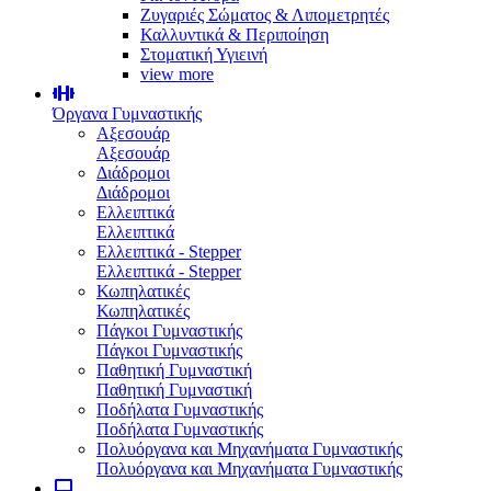
Ζυγαριές Σώματος & Λιπομετρητές
Καλλυντικά & Περιποίηση
Στοματική Υγιεινή
view more
Όργανα Γυμναστικής
Αξεσουάρ
Αξεσουάρ
Διάδρομοι
Διάδρομοι
Ελλειπτικά
Ελλειπτικά
Ελλειπτικά - Stepper
Ελλειπτικά - Stepper
Κωπηλατικές
Κωπηλατικές
Πάγκοι Γυμναστικής
Πάγκοι Γυμναστικής
Παθητική Γυμναστική
Παθητική Γυμναστική
Ποδήλατα Γυμναστικής
Ποδήλατα Γυμναστικής
Πολυόργανα και Μηχανήματα Γυμναστικής
Πολυόργανα και Μηχανήματα Γυμναστικής