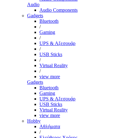
Audio
Audio Components
Gadgets
Bluetooth
/
Gaming
/
UPS & Αξεσουάρ
/
USB Sticks
/
Virtual Reality
/
view more
Gadgets
Bluetooth
Gaming
UPS & Αξεσουάρ
USB Sticks
Virtual Reality
view more
Hobby
Αθλήματα
/
Ελεύθερος Χρόνος