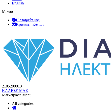
English
Μενού
Η εταιρεία μας
Κριτικές πελατών
2105200013
ΚΑΛΕΣΕ ΜΑΣ
Marketplace Menu
All categories