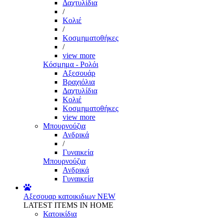
Δαχτυλίδια
/
Κολιέ
/
Κοσμηματοθήκες
/
view more
Κόσμημα - Ρολόι
Αξεσουάρ
Βραχιόλια
Δαχτυλίδια
Κολιέ
Κοσμηματοθήκες
view more
Μπουρνούζια
Ανδρικά
/
Γυναικεία
Μπουρνούζια
Ανδρικά
Γυναικεία
Αξεσουαρ κατοικιδιων
NEW
LATEST ITEMS IN HOME
Κατοικίδια