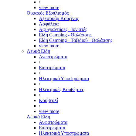
/
view more
Οικιακός Εξοπλισμός
Αξεσουάρ Κουζίνας
Ασφάλεια
Αφυγραντήρες - Ιονιστές
Είδη Camping - Θαλάσσης
Είδη Camping - Ταξιδιού - Θαλάσσης
view more
Λευκά Είδη
Ανωστρώματα
/
Επιστρώματα
/
Ηλεκτρικά Υποστρώματα
/
Ηλεκτρικές Κουβέρτες
/
Κουβερλί
/
view more
Λευκά Είδη
Ανωστρώματα
Επιστρώματα
Ηλεκτρικά Υποστρώματα