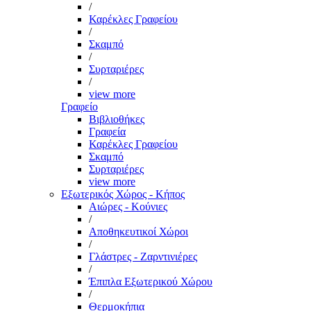
/
Καρέκλες Γραφείου
/
Σκαμπό
/
Συρταριέρες
/
view more
Γραφείο
Βιβλιοθήκες
Γραφεία
Καρέκλες Γραφείου
Σκαμπό
Συρταριέρες
view more
Εξωτερικός Χώρος - Κήπος
Αιώρες - Κούνιες
/
Αποθηκευτικοί Χώροι
/
Γλάστρες - Ζαρντινιέρες
/
Έπιπλα Εξωτερικού Χώρου
/
Θερμοκήπια