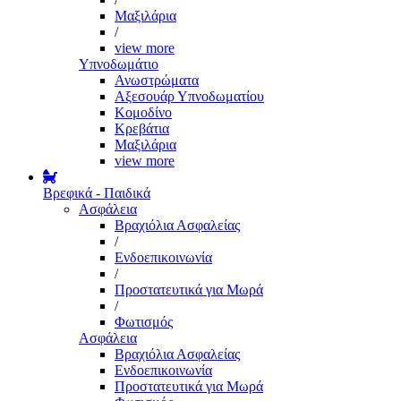
Μαξιλάρια
/
view more
Υπνοδωμάτιο
Ανωστρώματα
Αξεσουάρ Υπνοδωματίου
Κομοδίνο
Κρεβάτια
Μαξιλάρια
view more
Βρεφικά - Παιδικά
Ασφάλεια
Βραχιόλια Ασφαλείας
/
Ενδοεπικοινωνία
/
Προστατευτικά για Μωρά
/
Φωτισμός
Ασφάλεια
Βραχιόλια Ασφαλείας
Ενδοεπικοινωνία
Προστατευτικά για Μωρά