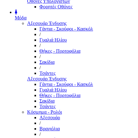
Οθόνες Υπολογιστών
Φορητές Οθόνες
Μόδα
Αξεσουάρ Ένδυσης
Γάντια - Σκούφοι - Κασκόλ
/
Γυαλιά Ηλίου
/
Θήκες - Πορτοφόλια
/
Σακίδια
/
Τσάντες
Αξεσουάρ Ένδυσης
Γάντια - Σκούφοι - Κασκόλ
Γυαλιά Ηλίου
Θήκες - Πορτοφόλια
Σακίδια
Τσάντες
Κόσμημα - Ρολόι
Αξεσουάρ
/
Βραχιόλια
/