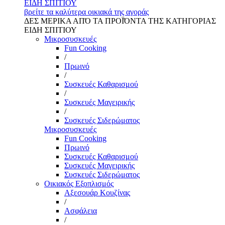
ΕΙΔΗ ΣΠΙΤΙΟΥ
βρείτε τα καλύτερα οικιακά της αγοράς
ΔΕΣ ΜΕΡΙΚΑ ΑΠΌ ΤΑ ΠΡΟΪΌΝΤΑ ΤΗΣ ΚΑΤΗΓΟΡΙΑΣ
ΕΙΔΗ ΣΠΙΤΙΟΥ
Μικροσυσκευές
Fun Cooking
/
Πρωινό
/
Συσκευές Καθαρισμού
/
Συσκευές Μαγειρικής
/
Συσκευές Σιδερώματος
Μικροσυσκευές
Fun Cooking
Πρωινό
Συσκευές Καθαρισμού
Συσκευές Μαγειρικής
Συσκευές Σιδερώματος
Οικιακός Εξοπλισμός
Αξεσουάρ Κουζίνας
/
Ασφάλεια
/