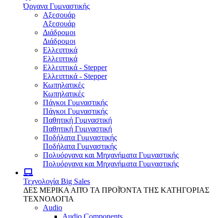
Όργανα Γυμναστικής
Αξεσουάρ
Αξεσουάρ
Διάδρομοι
Διάδρομοι
Ελλειπτικά
Ελλειπτικά
Ελλειπτικά - Stepper
Ελλειπτικά - Stepper
Κωπηλατικές
Κωπηλατικές
Πάγκοι Γυμναστικής
Πάγκοι Γυμναστικής
Παθητική Γυμναστική
Παθητική Γυμναστική
Ποδήλατα Γυμναστικής
Ποδήλατα Γυμναστικής
Πολυόργανα και Μηχανήματα Γυμναστικής
Πολυόργανα και Μηχανήματα Γυμναστικής
Τεχνολογία
Big Sales
ΔΕΣ ΜΕΡΙΚΑ ΑΠΌ ΤΑ ΠΡΟΪΌΝΤΑ ΤΗΣ ΚΑΤΗΓΟΡΙΑΣ
ΤΕΧΝΟΛΟΓΙΑ
Audio
Audio Components