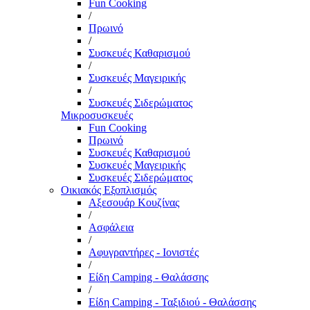
Fun Cooking
/
Πρωινό
/
Συσκευές Καθαρισμού
/
Συσκευές Μαγειρικής
/
Συσκευές Σιδερώματος
Μικροσυσκευές
Fun Cooking
Πρωινό
Συσκευές Καθαρισμού
Συσκευές Μαγειρικής
Συσκευές Σιδερώματος
Οικιακός Εξοπλισμός
Αξεσουάρ Κουζίνας
/
Ασφάλεια
/
Αφυγραντήρες - Ιονιστές
/
Είδη Camping - Θαλάσσης
/
Είδη Camping - Ταξιδιού - Θαλάσσης