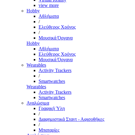
view more
Hobby
Αθλήματα
/
Ελεύθερος Χρόνος
/
Μουσικά Όργανα
Hobby
Αθλήματα
Ελεύθερος Χρόνος
Μουσικά Όργανα
Wearables
Activity Trackers
/
Smartwatches
Wearables
Activity Trackers
Smartwatches
Αναλώσιμα
Γραφική Ύλη
/
Διαφημιστικά Σταντ - Αφισοθήκες
/
Μπαταρίες