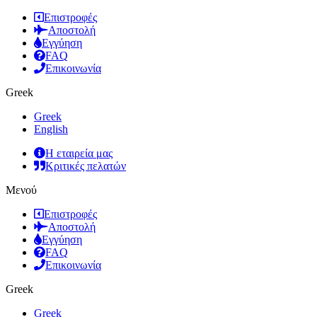
Επιστροφές
Αποστολή
Εγγύηση
FAQ
Επικοινωνία
Greek
Greek
English
Η εταιρεία μας
Κριτικές πελατών
Μενού
Επιστροφές
Αποστολή
Εγγύηση
FAQ
Επικοινωνία
Greek
Greek