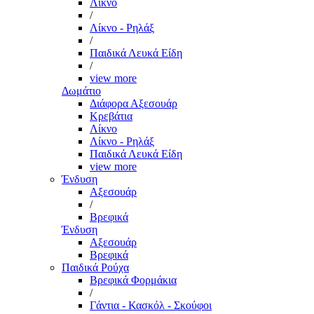
Λίκνο
/
Λίκνο - Ρηλάξ
/
Παιδικά Λευκά Είδη
/
view more
Δωμάτιο
Διάφορα Αξεσουάρ
Κρεβάτια
Λίκνο
Λίκνο - Ρηλάξ
Παιδικά Λευκά Είδη
view more
Ένδυση
Αξεσουάρ
/
Βρεφικά
Ένδυση
Αξεσουάρ
Βρεφικά
Παιδικά Ρούχα
Βρεφικά Φορμάκια
/
Γάντια - Κασκόλ - Σκούφοι