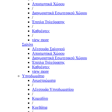
Αποσμητικά Χώρου
/
Διαχωριστικά Εσωτερικού Χώρου
/
Έπιπλα Τηλεόρασης
/
Καθρέφτες
/
view more
Σαλόνι
Αξεσουάρ Σαλονιού
Αποσμητικά Χώρου
Διαχωριστικά Εσωτερικού Χώρου
Έπιπλα Τηλεόρασης
Καθρέφτες
view more
Υπνοδωμάτιο
Ανωστρώματα
/
Αξεσουάρ Υπνοδωματίου
/
Κομοδίνο
/
Κρεβάτια
/