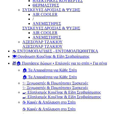
ΗΛΕΚΤΡΙΚΕΣ ΚΟΥΒΕΡΤΕΣ
ΘΕΡΜΑΣΤΡΕΣ
ΣΥΣΚΕΥΕΣ ΔΡΟΣΙΑΣ & ΨΥΞΗΣ
AIR COOLER
/
ΑΝΕΜΙΣΤΗΡΕΣ
ΣΥΣΚΕΥΕΣ ΔΡΟΣΙΑΣ & ΨΥΞΗΣ
AIR COOLER
ΑΝΕΜΙΣΤΗΡΕΣ
ΑΞΕΣΟΥΑΡ ΤΖΑΚΙΟΥ
ΑΞΕΣΟΥΑΡ ΤΖΑΚΙΟΥ
🦟 ΕΝΤΟΜΟΠΑΓΙΔΕΣ - ΕΝΤΟΜΟΑΠΩΘΗΤΙΚΑ
🍽️ Οργάνωση Κουζίνας & Είδη Σερβιρίσματος
🎁🏠 Προτάσεις δώρων • Επιλογές για το σπίτι • Για σένα
🏠 Τα Απαραίτητα για Κάθε Σπίτι
🏠 Τα Απαραίτητα για Κάθε Σπίτι
✨ Ξεχωριστές & Πρωτότυπες Συσκευές
✨ Ξεχωριστές & Πρωτότυπες Συσκευές
🍳 Εξοπλισμός Κουζίνας & Είδη Σερβιρίσματος
🍳 Εξοπλισμός Κουζίνας & Είδη Σερβιρίσματος
☕ Καφές & Απόλαυση στο Σπίτι
☕ Καφές & Απόλαυση στο Σπίτι