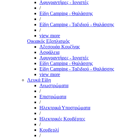
Αφυγραντήρες - Ιονιστές
/
Είδη Camping - Θαλάσσης
/
Είδη Camping - Ταξιδιού - Θαλάσσης
/
view more
Οικιακός Εξοπλισμός
Αξεσουάρ Κουζίνας
Ασφάλεια
Αφυγραντήρες - Ιονιστές
Είδη Camping - Θαλάσσης
Είδη Camping - Ταξιδιού - Θαλάσσης
view more
Λευκά Είδη
Ανωστρώματα
/
Επιστρώματα
/
Ηλεκτρικά Υποστρώματα
/
Ηλεκτρικές Κουβέρτες
/
Κουβερλί
/