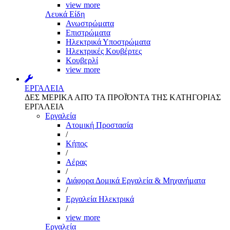
view more
Λευκά Είδη
Ανωστρώματα
Επιστρώματα
Ηλεκτρικά Υποστρώματα
Ηλεκτρικές Κουβέρτες
Κουβερλί
view more
ΕΡΓΑΛΕΙΑ
ΔΕΣ ΜΕΡΙΚΑ ΑΠΌ ΤΑ ΠΡΟΪΌΝΤΑ ΤΗΣ ΚΑΤΗΓΟΡΙΑΣ
ΕΡΓΑΛΕΙΑ
Εργαλεία
Aτομική Προστασία
/
Kήπος
/
Αέρας
/
Διάφορα Δομικά Εργαλεία & Μηχανήματα
/
Εργαλεία Ηλεκτρικά
/
view more
Εργαλεία