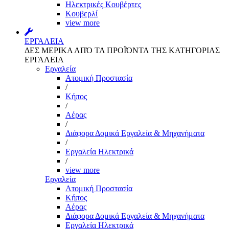
Ηλεκτρικές Κουβέρτες
Κουβερλί
view more
ΕΡΓΑΛΕΙΑ
ΔΕΣ ΜΕΡΙΚΑ ΑΠΌ ΤΑ ΠΡΟΪΌΝΤΑ ΤΗΣ ΚΑΤΗΓΟΡΙΑΣ
ΕΡΓΑΛΕΙΑ
Εργαλεία
Aτομική Προστασία
/
Kήπος
/
Αέρας
/
Διάφορα Δομικά Εργαλεία & Μηχανήματα
/
Εργαλεία Ηλεκτρικά
/
view more
Εργαλεία
Aτομική Προστασία
Kήπος
Αέρας
Διάφορα Δομικά Εργαλεία & Μηχανήματα
Εργαλεία Ηλεκτρικά