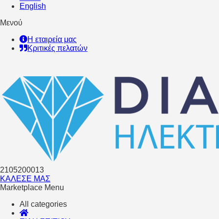
English
Μενού
Η εταιρεία μας
Κριτικές πελατών
2105200013
ΚΑΛΕΣΕ ΜΑΣ
Marketplace Menu
All categories