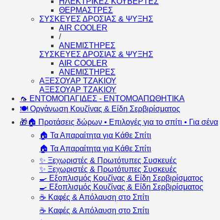
ΗΛΕΚΤΡΙΚΕΣ ΚΟΥΒΕΡΤΕΣ
ΘΕΡΜΑΣΤΡΕΣ
ΣΥΣΚΕΥΕΣ ΔΡΟΣΙΑΣ & ΨΥΞΗΣ
AIR COOLER
/
ΑΝΕΜΙΣΤΗΡΕΣ
ΣΥΣΚΕΥΕΣ ΔΡΟΣΙΑΣ & ΨΥΞΗΣ
AIR COOLER
ΑΝΕΜΙΣΤΗΡΕΣ
ΑΞΕΣΟΥΑΡ ΤΖΑΚΙΟΥ
ΑΞΕΣΟΥΑΡ ΤΖΑΚΙΟΥ
🦟 ΕΝΤΟΜΟΠΑΓΙΔΕΣ - ΕΝΤΟΜΟΑΠΩΘΗΤΙΚΑ
🍽️ Οργάνωση Κουζίνας & Είδη Σερβιρίσματος
🎁🏠 Προτάσεις δώρων • Επιλογές για το σπίτι • Για σένα
🏠 Τα Απαραίτητα για Κάθε Σπίτι
🏠 Τα Απαραίτητα για Κάθε Σπίτι
✨ Ξεχωριστές & Πρωτότυπες Συσκευές
✨ Ξεχωριστές & Πρωτότυπες Συσκευές
🍳 Εξοπλισμός Κουζίνας & Είδη Σερβιρίσματος
🍳 Εξοπλισμός Κουζίνας & Είδη Σερβιρίσματος
☕ Καφές & Απόλαυση στο Σπίτι
☕ Καφές & Απόλαυση στο Σπίτι