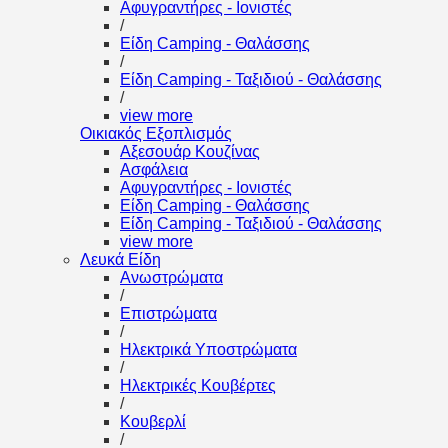
Αφυγραντήρες - Ιονιστές
/
Είδη Camping - Θαλάσσης
/
Είδη Camping - Ταξιδιού - Θαλάσσης
/
view more
Οικιακός Εξοπλισμός
Αξεσουάρ Κουζίνας
Ασφάλεια
Αφυγραντήρες - Ιονιστές
Είδη Camping - Θαλάσσης
Είδη Camping - Ταξιδιού - Θαλάσσης
view more
Λευκά Είδη
Ανωστρώματα
/
Επιστρώματα
/
Ηλεκτρικά Υποστρώματα
/
Ηλεκτρικές Κουβέρτες
/
Κουβερλί
/