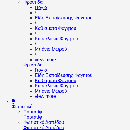
Φροντίδα
Γιογιό
/
Είδη Εκπαίδευσης Φαγητού
/
Καθίσματα Φαγητού
/
Καρεκλάκια Φαγητού
/
Μπάνιο Μωρού
/
view more
Φροντίδα
Γιογιό
Είδη Εκπαίδευσης Φαγητού
Καθίσματα Φαγητού
Καρεκλάκια Φαγητού
Μπάνιο Μωρού
view more
Φωτιστικά
Πορτατίφ
Πορτατίφ
Φωτιστικά Δαπέδου
Φωτιστικά Δαπέδου