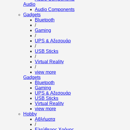
Audio
Audio Components
Gadgets
Bluetooth
/
Gaming
/
UPS & Αξεσουάρ
/
USB Sticks
/
Virtual Reality
/
view more
Gadgets
Bluetooth
Gaming
UPS & Αξεσουάρ
USB Sticks
Virtual Reality
view more
Hobby
Αθλήματα
/
Ελεύθερος Χρόνος