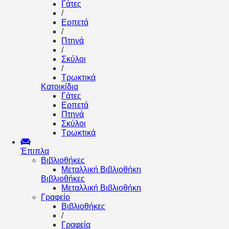
Γάτες
/
Ερπετά
/
Πτηνά
/
Σκύλοι
/
Τρωκτικά
Κατοικίδια
Γάτες
Ερπετά
Πτηνά
Σκύλοι
Τρωκτικά
Έπιπλα
Βιβλιοθήκες
Μεταλλική Βιβλιοθήκη
Βιβλιοθήκες
Μεταλλική Βιβλιοθήκη
Γραφείο
Βιβλιοθήκες
/
Γραφεία