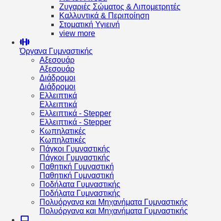
Ζυγαριές Σώματος & Λιπομετρητές
Καλλυντικά & Περιποίηση
Στοματική Υγιεινή
view more
Όργανα Γυμναστικής
Αξεσουάρ
Αξεσουάρ
Διάδρομοι
Διάδρομοι
Ελλειπτικά
Ελλειπτικά
Ελλειπτικά - Stepper
Ελλειπτικά - Stepper
Κωπηλατικές
Κωπηλατικές
Πάγκοι Γυμναστικής
Πάγκοι Γυμναστικής
Παθητική Γυμναστική
Παθητική Γυμναστική
Ποδήλατα Γυμναστικής
Ποδήλατα Γυμναστικής
Πολυόργανα και Μηχανήματα Γυμναστικής
Πολυόργανα και Μηχανήματα Γυμναστικής