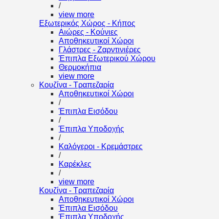
/
view more
Εξωτερικός Χώρος - Κήπος
Αιώρες - Κούνιες
Αποθηκευτικοί Χώροι
Γλάστρες - Ζαρντινιέρες
Έπιπλα Εξωτερικού Χώρου
Θερμοκήπια
view more
Κουζίνα - Τραπεζαρία
Αποθηκευτικοί Χώροι
/
Έπιπλα Εισόδου
/
Έπιπλα Υποδοχής
/
Καλόγεροι - Κρεμάστρες
/
Καρέκλες
/
view more
Κουζίνα - Τραπεζαρία
Αποθηκευτικοί Χώροι
Έπιπλα Εισόδου
Έπιπλα Υποδοχής