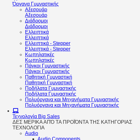
Όργανα Γυμναστικής
Αξεσουάρ
Αξεσουάρ
Διάδρομοι
Διάδρομοι
Ελλειπτικά
Ελλειπτικά
Ελλειπτικά - Stepper
Ελλειπτικά - Stepper
Κωπηλατικές
Κωπηλατικές
Πάγκοι Γυμναστικής
Πάγκοι Γυμναστικής
Παθητική Γυμναστική
Παθητική Γυμναστική
Ποδήλατα Γυμναστικής
Ποδήλατα Γυμναστικής
Πολυόργανα και Μηχανήματα Γυμναστικής
Πολυόργανα και Μηχανήματα Γυμναστικής
Τεχνολογία
Big Sales
ΔΕΣ ΜΕΡΙΚΑ ΑΠΌ ΤΑ ΠΡΟΪΌΝΤΑ ΤΗΣ ΚΑΤΗΓΟΡΙΑΣ
ΤΕΧΝΟΛΟΓΙΑ
Audio
Audio Components