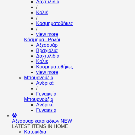
Δαχτυλίδια
/
Κολιέ
/
Κοσμηματοθήκες
/
view more
Κόσμημα - Ρολόι
Αξεσουάρ
Βραχιόλια
Δαχτυλίδια
Κολιέ
Κοσμηματοθήκες
view more
Μπουρνούζια
Ανδρικά
/
Γυναικεία
Μπουρνούζια
Ανδρικά
Γυναικεία
Αξεσουαρ κατοικιδιων
NEW
LATEST ITEMS IN HOME
Κατοικίδια