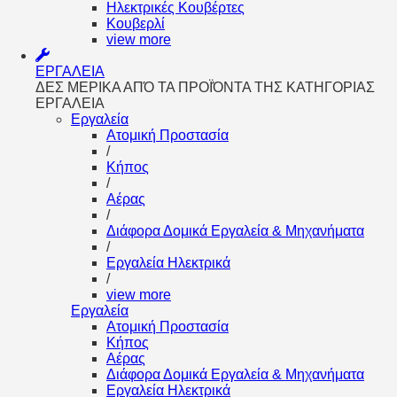
Ηλεκτρικές Κουβέρτες
Κουβερλί
view more
ΕΡΓΑΛΕΙΑ
ΔΕΣ ΜΕΡΙΚΑ ΑΠΌ ΤΑ ΠΡΟΪΌΝΤΑ ΤΗΣ ΚΑΤΗΓΟΡΙΑΣ
ΕΡΓΑΛΕΙΑ
Εργαλεία
Aτομική Προστασία
/
Kήπος
/
Αέρας
/
Διάφορα Δομικά Εργαλεία & Μηχανήματα
/
Εργαλεία Ηλεκτρικά
/
view more
Εργαλεία
Aτομική Προστασία
Kήπος
Αέρας
Διάφορα Δομικά Εργαλεία & Μηχανήματα
Εργαλεία Ηλεκτρικά