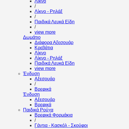
Λίκνο
/
Λίκνο - Ρηλάξ
/
Παιδικά Λευκά Είδη
/
view more
Δωμάτιο
Διάφορα Αξεσουάρ
Κρεβάτια
Λίκνο
Λίκνο - Ρηλάξ
Παιδικά Λευκά Είδη
view more
Ένδυση
Αξεσουάρ
/
Βρεφικά
Ένδυση
Αξεσουάρ
Βρεφικά
Παιδικά Ρούχα
Βρεφικά Φορμάκια
/
Γάντια - Κασκόλ - Σκούφοι