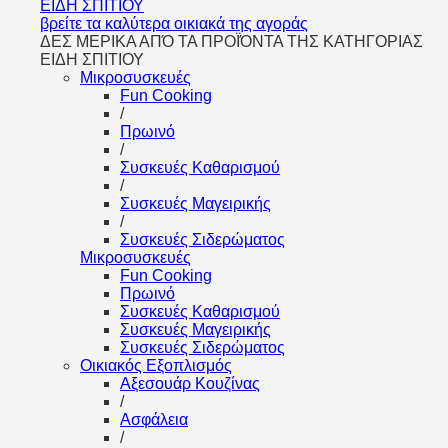
ΕΙΔΗ ΣΠΙΤΙΟΥ
βρείτε τα καλύτερα οικιακά της αγοράς
ΔΕΣ ΜΕΡΙΚΑ ΑΠΌ ΤΑ ΠΡΟΪΌΝΤΑ ΤΗΣ ΚΑΤΗΓΟΡΙΑΣ
ΕΙΔΗ ΣΠΙΤΙΟΥ
Μικροσυσκευές
Fun Cooking
/
Πρωινό
/
Συσκευές Καθαρισμού
/
Συσκευές Μαγειρικής
/
Συσκευές Σιδερώματος
Μικροσυσκευές
Fun Cooking
Πρωινό
Συσκευές Καθαρισμού
Συσκευές Μαγειρικής
Συσκευές Σιδερώματος
Οικιακός Εξοπλισμός
Αξεσουάρ Κουζίνας
/
Ασφάλεια
/