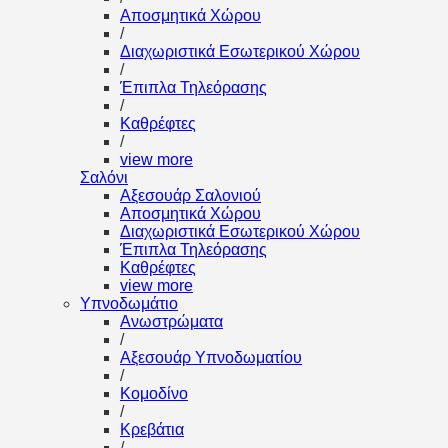
Αποσμητικά Χώρου
/
Διαχωριστικά Εσωτερικού Χώρου
/
Έπιπλα Τηλεόρασης
/
Καθρέφτες
/
view more
Σαλόνι
Αξεσουάρ Σαλονιού
Αποσμητικά Χώρου
Διαχωριστικά Εσωτερικού Χώρου
Έπιπλα Τηλεόρασης
Καθρέφτες
view more
Υπνοδωμάτιο
Ανωστρώματα
/
Αξεσουάρ Υπνοδωματίου
/
Κομοδίνο
/
Κρεβάτια
/