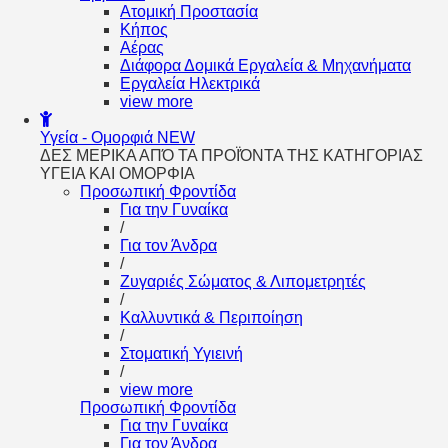
Aτομική Προστασία
Kήπος
Αέρας
Διάφορα Δομικά Εργαλεία & Μηχανήματα
Εργαλεία Ηλεκτρικά
view more
Υγεία - Ομορφιά
NEW
ΔΕΣ ΜΕΡΙΚΑ ΑΠΌ ΤΑ ΠΡΟΪΌΝΤΑ ΤΗΣ ΚΑΤΗΓΟΡΙΑΣ
ΥΓΕΙΑ ΚΑΙ ΟΜΟΡΦΙΑ
Προσωπική Φροντίδα
Για την Γυναίκα
/
Για τον Άνδρα
/
Ζυγαριές Σώματος & Λιπομετρητές
/
Καλλυντικά & Περιποίηση
/
Στοματική Υγιεινή
/
view more
Προσωπική Φροντίδα
Για την Γυναίκα
Για τον Άνδρα