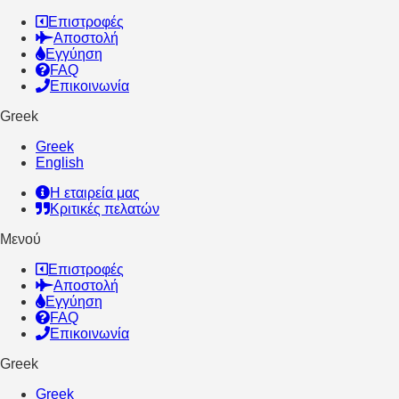
Επιστροφές
Αποστολή
Εγγύηση
FAQ
Επικοινωνία
Greek
Greek
English
Η εταιρεία μας
Κριτικές πελατών
Μενού
Επιστροφές
Αποστολή
Εγγύηση
FAQ
Επικοινωνία
Greek
Greek