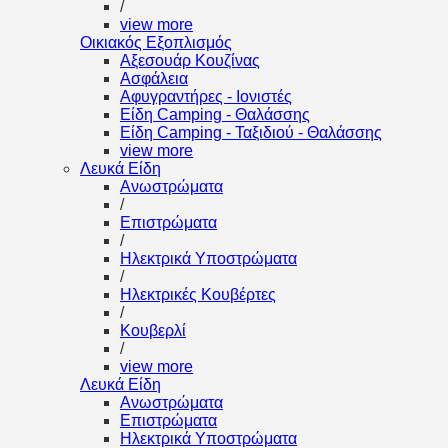
/
view more
Οικιακός Εξοπλισμός
Αξεσουάρ Κουζίνας
Ασφάλεια
Αφυγραντήρες - Ιονιστές
Είδη Camping - Θαλάσσης
Είδη Camping - Ταξιδιού - Θαλάσσης
view more
Λευκά Είδη
Ανωστρώματα
/
Επιστρώματα
/
Ηλεκτρικά Υποστρώματα
/
Ηλεκτρικές Κουβέρτες
/
Κουβερλί
/
view more
Λευκά Είδη
Ανωστρώματα
Επιστρώματα
Ηλεκτρικά Υποστρώματα