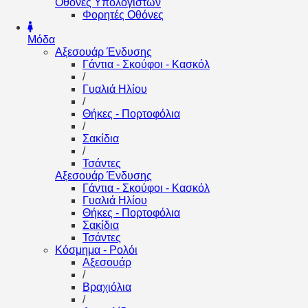
Οθόνες Υπολογιστών
Φορητές Οθόνες
Μόδα
Αξεσουάρ Ένδυσης
Γάντια - Σκούφοι - Κασκόλ
/
Γυαλιά Ηλίου
/
Θήκες - Πορτοφόλια
/
Σακίδια
/
Τσάντες
Αξεσουάρ Ένδυσης
Γάντια - Σκούφοι - Κασκόλ
Γυαλιά Ηλίου
Θήκες - Πορτοφόλια
Σακίδια
Τσάντες
Κόσμημα - Ρολόι
Αξεσουάρ
/
Βραχιόλια
/