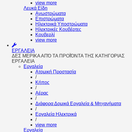
view more
Λευκά Είδη
Ανωστρώματα
Επιστρώματα
Ηλεκτρικά Υποστρώματα
Ηλεκτρικές Κουβέρτες
Κουβερλί
view more
ΕΡΓΑΛΕΙΑ
ΔΕΣ ΜΕΡΙΚΑ ΑΠΌ ΤΑ ΠΡΟΪΌΝΤΑ ΤΗΣ ΚΑΤΗΓΟΡΙΑΣ
ΕΡΓΑΛΕΙΑ
Εργαλεία
Aτομική Προστασία
/
Kήπος
/
Αέρας
/
Διάφορα Δομικά Εργαλεία & Μηχανήματα
/
Εργαλεία Ηλεκτρικά
/
view more
Εργαλεία