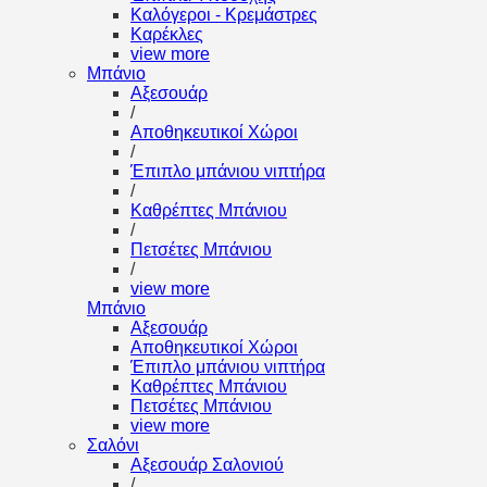
Καλόγεροι - Κρεμάστρες
Καρέκλες
view more
Μπάνιο
Αξεσουάρ
/
Αποθηκευτικοί Χώροι
/
Έπιπλο μπάνιου νιπτήρα
/
Καθρέπτες Μπάνιου
/
Πετσέτες Μπάνιου
/
view more
Μπάνιο
Αξεσουάρ
Αποθηκευτικοί Χώροι
Έπιπλο μπάνιου νιπτήρα
Καθρέπτες Μπάνιου
Πετσέτες Μπάνιου
view more
Σαλόνι
Αξεσουάρ Σαλονιού
/