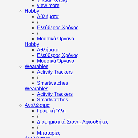
view more
Hobby
Αθλήματα
/
Ελεύθερος Χρόνος
/
Μουσικά Όργανα
Hobby
Αθλήματα
Ελεύθερος Χρόνος
Μουσικά Όργανα
Wearables
Activity Trackers
/
Smartwatches
Wearables
Activity Trackers
Smartwatches
Αναλώσιμα
Γραφική Ύλη
/
Διαφημιστικά Σταντ - Αφισοθήκες
/
Μπαταρίες