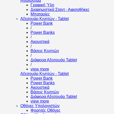
Αναλώσιμα
Γραφική Ύλη
Διαφημιστικά Σταντ - Αφισοθήκες
Μπαταρίες
Αξεσουάρ Κινητών - Tablet
Power Bank
/
Power Banks
/
Ακουστικά
/
Βάσεις Κινητών
/
Διάφορα Αξεσουάρ Tablet
/
view more
Αξεσουάρ Κινητών - Tablet
Power Bank
Power Banks
Ακουστικά
Βάσεις Κινητών
Διάφορα Αξεσουάρ Tablet
view more
Οθόνες Υπολογιστών
Φορητές Οθόνες