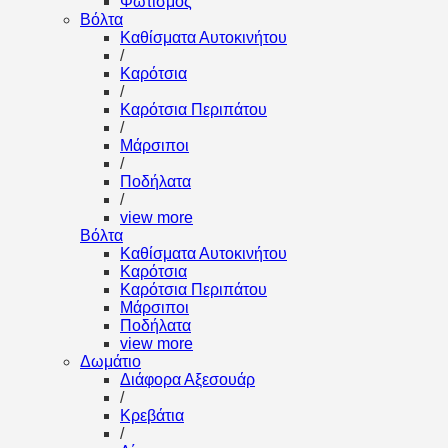
Φωτισμός
Βόλτα
Καθίσματα Αυτοκινήτου
/
Καρότσια
/
Καρότσια Περιπάτου
/
Μάρσιποι
/
Ποδήλατα
/
view more
Βόλτα
Καθίσματα Αυτοκινήτου
Καρότσια
Καρότσια Περιπάτου
Μάρσιποι
Ποδήλατα
view more
Δωμάτιο
Διάφορα Αξεσουάρ
/
Κρεβάτια
/