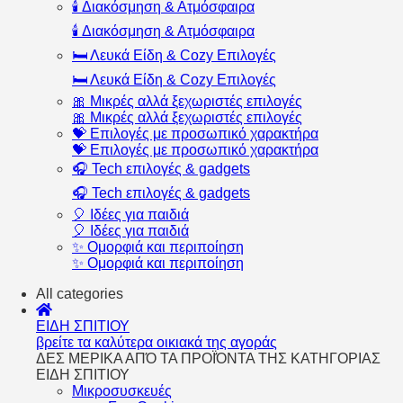
🕯️ Διακόσμηση & Ατμόσφαιρα
🕯️ Διακόσμηση & Ατμόσφαιρα
🛏️ Λευκά Είδη & Cozy Επιλογές
🛏️ Λευκά Είδη & Cozy Επιλογές
🎀 Μικρές αλλά ξεχωριστές επιλογές
🎀 Μικρές αλλά ξεχωριστές επιλογές
💝 Επιλογές με προσωπικό χαρακτήρα
💝 Επιλογές με προσωπικό χαρακτήρα
🎧 Tech επιλογές & gadgets
🎧 Tech επιλογές & gadgets
🎈 Ιδέες για παιδιά
🎈 Ιδέες για παιδιά
✨ Ομορφιά και περιποίηση
✨ Ομορφιά και περιποίηση
All categories
ΕΙΔΗ ΣΠΙΤΙΟΥ
βρείτε τα καλύτερα οικιακά της αγοράς
ΔΕΣ ΜΕΡΙΚΑ ΑΠΌ ΤΑ ΠΡΟΪΌΝΤΑ ΤΗΣ ΚΑΤΗΓΟΡΙΑΣ
ΕΙΔΗ ΣΠΙΤΙΟΥ
Μικροσυσκευές