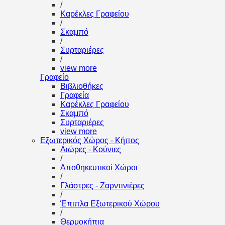
/
Καρέκλες Γραφείου
/
Σκαμπό
/
Συρταριέρες
/
view more
Γραφείο
Βιβλιοθήκες
Γραφεία
Καρέκλες Γραφείου
Σκαμπό
Συρταριέρες
view more
Εξωτερικός Χώρος - Κήπος
Αιώρες - Κούνιες
/
Αποθηκευτικοί Χώροι
/
Γλάστρες - Ζαρντινιέρες
/
Έπιπλα Εξωτερικού Χώρου
/
Θερμοκήπια