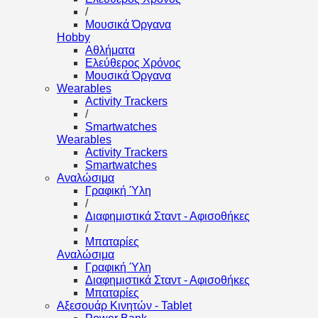
/
Μουσικά Όργανα
Hobby
Αθλήματα
Ελεύθερος Χρόνος
Μουσικά Όργανα
Wearables
Activity Trackers
/
Smartwatches
Wearables
Activity Trackers
Smartwatches
Αναλώσιμα
Γραφική Ύλη
/
Διαφημιστικά Σταντ - Αφισοθήκες
/
Μπαταρίες
Αναλώσιμα
Γραφική Ύλη
Διαφημιστικά Σταντ - Αφισοθήκες
Μπαταρίες
Αξεσουάρ Κινητών - Tablet