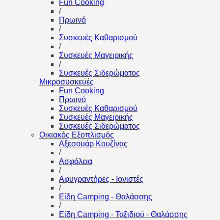
Fun Cooking
/
Πρωινό
/
Συσκευές Καθαρισμού
/
Συσκευές Μαγειρικής
/
Συσκευές Σιδερώματος
Μικροσυσκευές
Fun Cooking
Πρωινό
Συσκευές Καθαρισμού
Συσκευές Μαγειρικής
Συσκευές Σιδερώματος
Οικιακός Εξοπλισμός
Αξεσουάρ Κουζίνας
/
Ασφάλεια
/
Αφυγραντήρες - Ιονιστές
/
Είδη Camping - Θαλάσσης
/
Είδη Camping - Ταξιδιού - Θαλάσσης