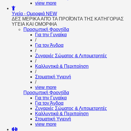
view more
Υγεία - Ομορφιά
NEW
ΔΕΣ ΜΕΡΙΚΑ ΑΠΌ ΤΑ ΠΡΟΪΌΝΤΑ ΤΗΣ ΚΑΤΗΓΟΡΙΑΣ
ΥΓΕΙΑ ΚΑΙ ΟΜΟΡΦΙΑ
Προσωπική Φροντίδα
Για την Γυναίκα
/
Για τον Άνδρα
/
Ζυγαριές Σώματος & Λιπομετρητές
/
Καλλυντικά & Περιποίηση
/
Στοματική Υγιεινή
/
view more
Προσωπική Φροντίδα
Για την Γυναίκα
Για τον Άνδρα
Ζυγαριές Σώματος & Λιπομετρητές
Καλλυντικά & Περιποίηση
Στοματική Υγιεινή
view more