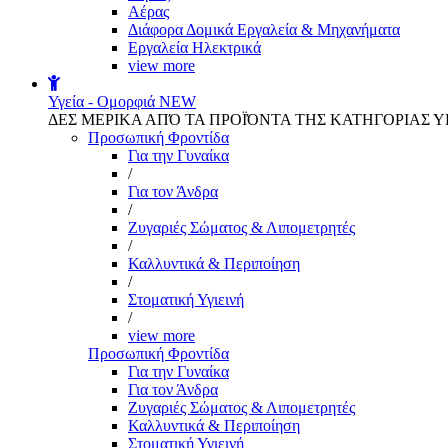
Αέρας
Διάφορα Δομικά Εργαλεία & Μηχανήματα
Εργαλεία Ηλεκτρικά
view more
Υγεία - Ομορφιά
NEW
ΔΕΣ ΜΕΡΙΚΑ ΑΠΌ ΤΑ ΠΡΟΪΌΝΤΑ ΤΗΣ ΚΑΤΗΓΟΡΙΑΣ Υ
Προσωπική Φροντίδα
Για την Γυναίκα
/
Για τον Άνδρα
/
Ζυγαριές Σώματος & Λιπομετρητές
/
Καλλυντικά & Περιποίηση
/
Στοματική Υγιεινή
/
view more
Προσωπική Φροντίδα
Για την Γυναίκα
Για τον Άνδρα
Ζυγαριές Σώματος & Λιπομετρητές
Καλλυντικά & Περιποίηση
Στοματική Υγιεινή