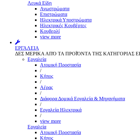
Λευκά Είδη
Ανωστρώματα
Επιστρώματα
Ηλεκτρικά Υποστρώματα
Ηλεκτρικές Κουβέρτες
Κουβερλί
view more
ΕΡΓΑΛΕΙΑ
ΔΕΣ ΜΕΡΙΚΑ ΑΠΌ ΤΑ ΠΡΟΪΌΝΤΑ ΤΗΣ ΚΑΤΗΓΟΡΙΑΣ Ε
Εργαλεία
Aτομική Προστασία
/
Kήπος
/
Αέρας
/
Διάφορα Δομικά Εργαλεία & Μηχανήματα
/
Εργαλεία Ηλεκτρικά
/
view more
Εργαλεία
Aτομική Προστασία
Kήπος