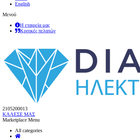
English
Μενού
Η εταιρεία μας
Κριτικές πελατών
2105200013
ΚΑΛΕΣΕ ΜΑΣ
Marketplace Menu
All categories