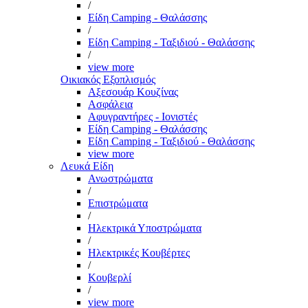
/
Είδη Camping - Θαλάσσης
/
Είδη Camping - Ταξιδιού - Θαλάσσης
/
view more
Οικιακός Εξοπλισμός
Αξεσουάρ Κουζίνας
Ασφάλεια
Αφυγραντήρες - Ιονιστές
Είδη Camping - Θαλάσσης
Είδη Camping - Ταξιδιού - Θαλάσσης
view more
Λευκά Είδη
Ανωστρώματα
/
Επιστρώματα
/
Ηλεκτρικά Υποστρώματα
/
Ηλεκτρικές Κουβέρτες
/
Κουβερλί
/
view more