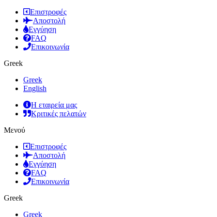
Επιστροφές
Αποστολή
Εγγύηση
FAQ
Επικοινωνία
Greek
Greek
English
Η εταιρεία μας
Κριτικές πελατών
Μενού
Επιστροφές
Αποστολή
Εγγύηση
FAQ
Επικοινωνία
Greek
Greek