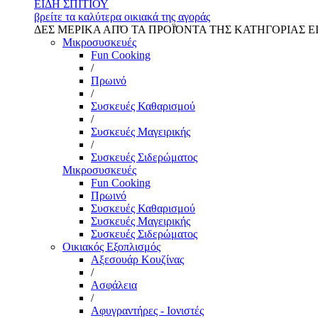
ΕΙΔΗ ΣΠΙΤΙΟΥ
βρείτε τα καλύτερα οικιακά της αγοράς
ΔΕΣ ΜΕΡΙΚΑ ΑΠΌ ΤΑ ΠΡΟΪΌΝΤΑ ΤΗΣ ΚΑΤΗΓΟΡΙΑΣ Ε
Μικροσυσκευές
Fun Cooking
/
Πρωινό
/
Συσκευές Καθαρισμού
/
Συσκευές Μαγειρικής
/
Συσκευές Σιδερώματος
Μικροσυσκευές
Fun Cooking
Πρωινό
Συσκευές Καθαρισμού
Συσκευές Μαγειρικής
Συσκευές Σιδερώματος
Οικιακός Εξοπλισμός
Αξεσουάρ Κουζίνας
/
Ασφάλεια
/
Αφυγραντήρες - Ιονιστές