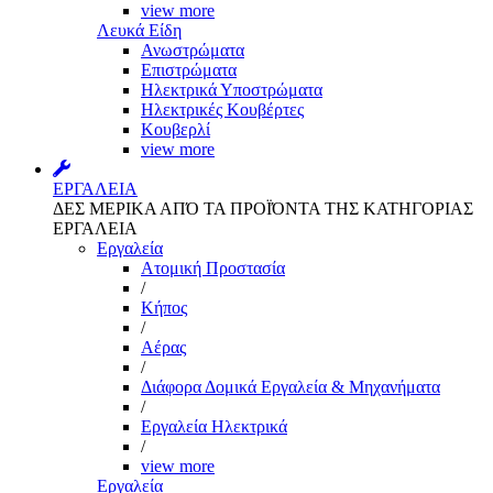
view more
Λευκά Είδη
Ανωστρώματα
Επιστρώματα
Ηλεκτρικά Υποστρώματα
Ηλεκτρικές Κουβέρτες
Κουβερλί
view more
ΕΡΓΑΛΕΙΑ
ΔΕΣ ΜΕΡΙΚΑ ΑΠΌ ΤΑ ΠΡΟΪΌΝΤΑ ΤΗΣ ΚΑΤΗΓΟΡΙΑΣ
ΕΡΓΑΛΕΙΑ
Εργαλεία
Aτομική Προστασία
/
Kήπος
/
Αέρας
/
Διάφορα Δομικά Εργαλεία & Μηχανήματα
/
Εργαλεία Ηλεκτρικά
/
view more
Εργαλεία