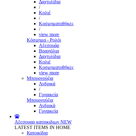
Δαχτυλίδια
/
Κολιέ
/
Κοσμηματοθήκες
/
view more
Κόσμημα - Ρολόι
Αξεσουάρ
Βραχιόλια
Δαχτυλίδια
Κολιέ
Κοσμηματοθήκες
view more
Μπουρνούζια
Ανδρικά
/
Γυναικεία
Μπουρνούζια
Ανδρικά
Γυναικεία
Αξεσουαρ κατοικιδιων
NEW
LATEST ITEMS IN HOME
Κατοικίδια