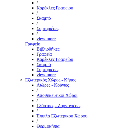
/
Καρέκλες Γραφείου
/
Σκαμπό
/
Συρταριέρες
/
view more
Γραφείο
Βιβλιοθήκες
Γραφεία
Καρέκλες Γραφείου
Σκαμπό
Συρταριέρες
view more
Εξωτερικός Χώρος - Κήπος
Αιώρες - Κούνιες
/
Αποθηκευτικοί Χώροι
/
Γλάστρες - Ζαρντινιέρες
/
Έπιπλα Εξωτερικού Χώρου
/
Θερμοκήπια