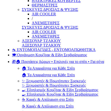
ΗΛΕΚΤΡΙΚΕΣ ΚΟΥΒΕΡΤΕΣ
ΘΕΡΜΑΣΤΡΕΣ
ΣΥΣΚΕΥΕΣ ΔΡΟΣΙΑΣ & ΨΥΞΗΣ
AIR COOLER
/
ΑΝΕΜΙΣΤΗΡΕΣ
ΣΥΣΚΕΥΕΣ ΔΡΟΣΙΑΣ & ΨΥΞΗΣ
AIR COOLER
ΑΝΕΜΙΣΤΗΡΕΣ
ΑΞΕΣΟΥΑΡ ΤΖΑΚΙΟΥ
ΑΞΕΣΟΥΑΡ ΤΖΑΚΙΟΥ
🦟 ΕΝΤΟΜΟΠΑΓΙΔΕΣ - ΕΝΤΟΜΟΑΠΩΘΗΤΙΚΑ
🍽️ Οργάνωση Κουζίνας & Είδη Σερβιρίσματος
🎁🏠 Προτάσεις δώρων • Επιλογές για το σπίτι • Για σένα
🏠 Τα Απαραίτητα για Κάθε Σπίτι
🏠 Τα Απαραίτητα για Κάθε Σπίτι
✨ Ξεχωριστές & Πρωτότυπες Συσκευές
✨ Ξεχωριστές & Πρωτότυπες Συσκευές
🍳 Εξοπλισμός Κουζίνας & Είδη Σερβιρίσματος
🍳 Εξοπλισμός Κουζίνας & Είδη Σερβιρίσματος
☕ Καφές & Απόλαυση στο Σπίτι
☕ Καφές & Απόλαυση στο Σπίτι