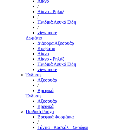
Λίκνο
/
Λίκνο - Ρηλάξ
/
Παιδικά Λευκά Είδη
/
view more
Δωμάτιο
Διάφορα Αξεσουάρ
Κρεβάτια
Λίκνο
Λίκνο - Ρηλάξ
Παιδικά Λευκά Είδη
view more
Ένδυση
Αξεσουάρ
/
Βρεφικά
Ένδυση
Αξεσουάρ
Βρεφικά
Παιδικά Ρούχα
Βρεφικά Φορμάκια
/
Γάντια - Κασκόλ - Σκούφοι