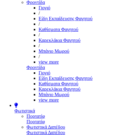
Φροντίδα
Γιογιό
/
Είδη Εκπαίδευσης Φαγητού
/
Καθίσματα Φαγητού
/
Καρεκλάκια Φαγητού
/
Μπάνιο Μωρού
/
view more
Φροντίδα
Γιογιό
Είδη Εκπαίδευσης Φαγητού
Καθίσματα Φαγητού
Καρεκλάκια Φαγητού
Μπάνιο Μωρού
view more
Φωτιστικά
Πορτατίφ
Πορτατίφ
Φωτιστικά Δαπέδου
Φωτιστικά Δαπέδου