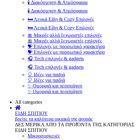
🕯️ Διακόσμηση & Ατμόσφαιρα
🕯️ Διακόσμηση & Ατμόσφαιρα
🛏️ Λευκά Είδη & Cozy Επιλογές
🛏️ Λευκά Είδη & Cozy Επιλογές
🎀 Μικρές αλλά ξεχωριστές επιλογές
🎀 Μικρές αλλά ξεχωριστές επιλογές
💝 Επιλογές με προσωπικό χαρακτήρα
💝 Επιλογές με προσωπικό χαρακτήρα
🎧 Tech επιλογές & gadgets
🎧 Tech επιλογές & gadgets
🎈 Ιδέες για παιδιά
🎈 Ιδέες για παιδιά
✨ Ομορφιά και περιποίηση
✨ Ομορφιά και περιποίηση
All categories
ΕΙΔΗ ΣΠΙΤΙΟΥ
βρείτε τα καλύτερα οικιακά της αγοράς
ΔΕΣ ΜΕΡΙΚΑ ΑΠΌ ΤΑ ΠΡΟΪΌΝΤΑ ΤΗΣ ΚΑΤΗΓΟΡΙΑΣ
ΕΙΔΗ ΣΠΙΤΙΟΥ
Μικροσυσκευές