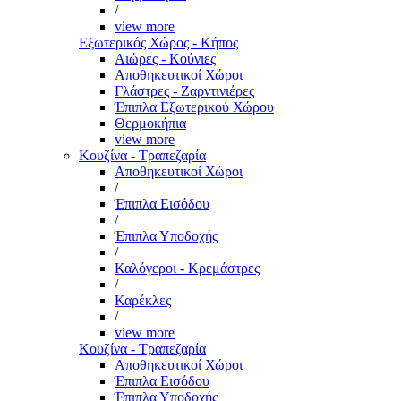
/
view more
Εξωτερικός Χώρος - Κήπος
Αιώρες - Κούνιες
Αποθηκευτικοί Χώροι
Γλάστρες - Ζαρντινιέρες
Έπιπλα Εξωτερικού Χώρου
Θερμοκήπια
view more
Κουζίνα - Τραπεζαρία
Αποθηκευτικοί Χώροι
/
Έπιπλα Εισόδου
/
Έπιπλα Υποδοχής
/
Καλόγεροι - Κρεμάστρες
/
Καρέκλες
/
view more
Κουζίνα - Τραπεζαρία
Αποθηκευτικοί Χώροι
Έπιπλα Εισόδου
Έπιπλα Υποδοχής