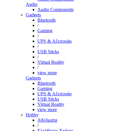
Audio
Audio Components
Gadgets
Bluetooth
/
Gaming
/
UPS & Αξεσουάρ
/
USB Sticks
/
Virtual Reality
/
view more
Gadgets
Bluetooth
Gaming
UPS & Αξεσουάρ
USB Sticks
Virtual Reality
view more
Hobby
Αθλήματα
/
Ελεύθερος Χρόνος