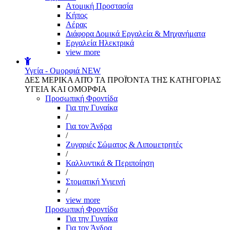
Aτομική Προστασία
Kήπος
Αέρας
Διάφορα Δομικά Εργαλεία & Μηχανήματα
Εργαλεία Ηλεκτρικά
view more
Υγεία - Ομορφιά
NEW
ΔΕΣ ΜΕΡΙΚΑ ΑΠΌ ΤΑ ΠΡΟΪΌΝΤΑ ΤΗΣ ΚΑΤΗΓΟΡΙΑΣ
ΥΓΕΙΑ ΚΑΙ ΟΜΟΡΦΙΑ
Προσωπική Φροντίδα
Για την Γυναίκα
/
Για τον Άνδρα
/
Ζυγαριές Σώματος & Λιπομετρητές
/
Καλλυντικά & Περιποίηση
/
Στοματική Υγιεινή
/
view more
Προσωπική Φροντίδα
Για την Γυναίκα
Για τον Άνδρα