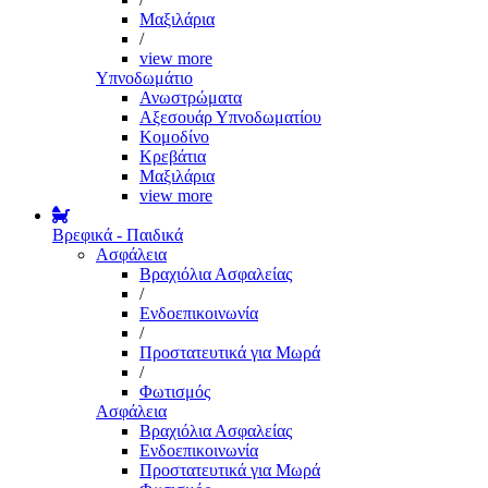
Μαξιλάρια
/
view more
Υπνοδωμάτιο
Ανωστρώματα
Αξεσουάρ Υπνοδωματίου
Κομοδίνο
Κρεβάτια
Μαξιλάρια
view more
Βρεφικά - Παιδικά
Ασφάλεια
Βραχιόλια Ασφαλείας
/
Ενδοεπικοινωνία
/
Προστατευτικά για Μωρά
/
Φωτισμός
Ασφάλεια
Βραχιόλια Ασφαλείας
Ενδοεπικοινωνία
Προστατευτικά για Μωρά