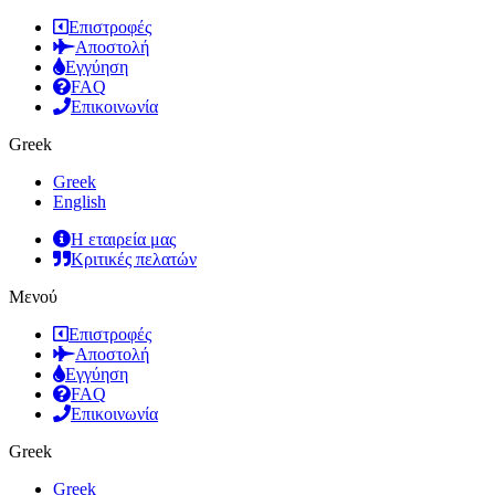
Επιστροφές
Αποστολή
Εγγύηση
FAQ
Επικοινωνία
Greek
Greek
English
Η εταιρεία μας
Κριτικές πελατών
Μενού
Επιστροφές
Αποστολή
Εγγύηση
FAQ
Επικοινωνία
Greek
Greek