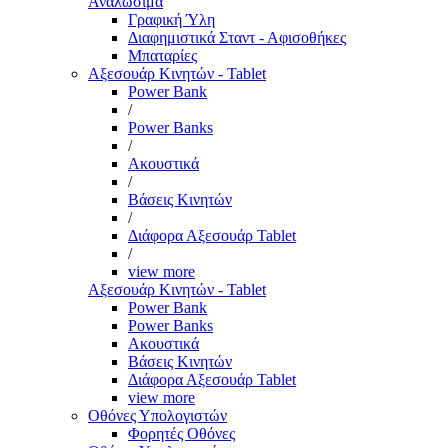
Αναλώσιμα
Γραφική Ύλη
Διαφημιστικά Σταντ - Αφισοθήκες
Μπαταρίες
Αξεσουάρ Κινητών - Tablet
Power Bank
/
Power Banks
/
Ακουστικά
/
Βάσεις Κινητών
/
Διάφορα Αξεσουάρ Tablet
/
view more
Αξεσουάρ Κινητών - Tablet
Power Bank
Power Banks
Ακουστικά
Βάσεις Κινητών
Διάφορα Αξεσουάρ Tablet
view more
Οθόνες Υπολογιστών
Φορητές Οθόνες