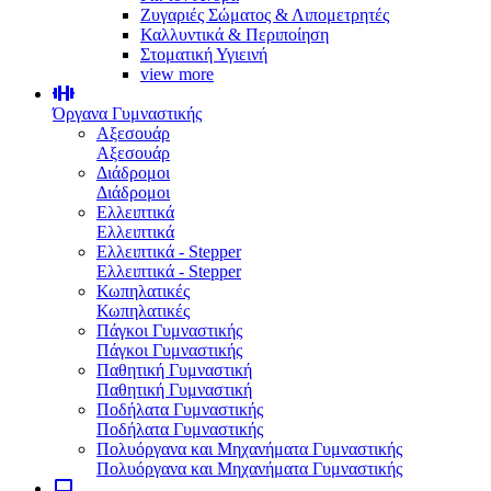
Ζυγαριές Σώματος & Λιπομετρητές
Καλλυντικά & Περιποίηση
Στοματική Υγιεινή
view more
Όργανα Γυμναστικής
Αξεσουάρ
Αξεσουάρ
Διάδρομοι
Διάδρομοι
Ελλειπτικά
Ελλειπτικά
Ελλειπτικά - Stepper
Ελλειπτικά - Stepper
Κωπηλατικές
Κωπηλατικές
Πάγκοι Γυμναστικής
Πάγκοι Γυμναστικής
Παθητική Γυμναστική
Παθητική Γυμναστική
Ποδήλατα Γυμναστικής
Ποδήλατα Γυμναστικής
Πολυόργανα και Μηχανήματα Γυμναστικής
Πολυόργανα και Μηχανήματα Γυμναστικής