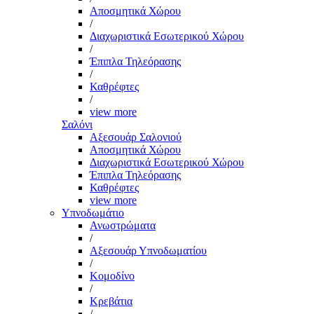
Αποσμητικά Χώρου
/
Διαχωριστικά Εσωτερικού Χώρου
/
Έπιπλα Τηλεόρασης
/
Καθρέφτες
/
view more
Σαλόνι
Αξεσουάρ Σαλονιού
Αποσμητικά Χώρου
Διαχωριστικά Εσωτερικού Χώρου
Έπιπλα Τηλεόρασης
Καθρέφτες
view more
Υπνοδωμάτιο
Ανωστρώματα
/
Αξεσουάρ Υπνοδωματίου
/
Κομοδίνο
/
Κρεβάτια
/