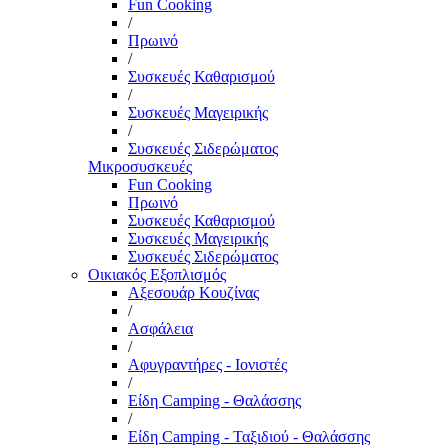
Fun Cooking
/
Πρωινό
/
Συσκευές Καθαρισμού
/
Συσκευές Μαγειρικής
/
Συσκευές Σιδερώματος
Μικροσυσκευές
Fun Cooking
Πρωινό
Συσκευές Καθαρισμού
Συσκευές Μαγειρικής
Συσκευές Σιδερώματος
Οικιακός Εξοπλισμός
Αξεσουάρ Κουζίνας
/
Ασφάλεια
/
Αφυγραντήρες - Ιονιστές
/
Είδη Camping - Θαλάσσης
/
Είδη Camping - Ταξιδιού - Θαλάσσης