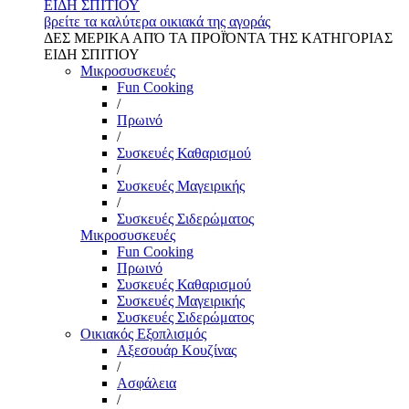
ΕΙΔΗ ΣΠΙΤΙΟΥ
βρείτε τα καλύτερα οικιακά της αγοράς
ΔΕΣ ΜΕΡΙΚΑ ΑΠΌ ΤΑ ΠΡΟΪΌΝΤΑ ΤΗΣ ΚΑΤΗΓΟΡΙΑΣ
ΕΙΔΗ ΣΠΙΤΙΟΥ
Μικροσυσκευές
Fun Cooking
/
Πρωινό
/
Συσκευές Καθαρισμού
/
Συσκευές Μαγειρικής
/
Συσκευές Σιδερώματος
Μικροσυσκευές
Fun Cooking
Πρωινό
Συσκευές Καθαρισμού
Συσκευές Μαγειρικής
Συσκευές Σιδερώματος
Οικιακός Εξοπλισμός
Αξεσουάρ Κουζίνας
/
Ασφάλεια
/