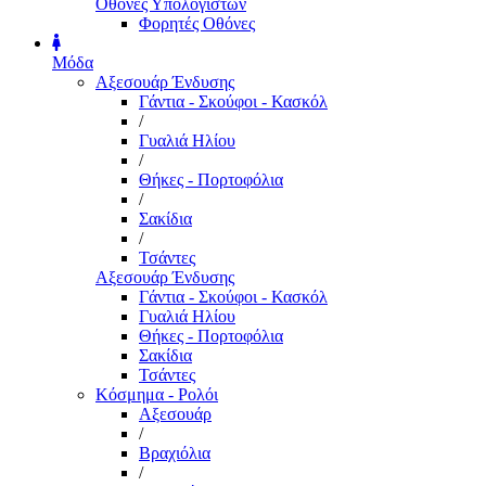
Οθόνες Υπολογιστών
Φορητές Οθόνες
Μόδα
Αξεσουάρ Ένδυσης
Γάντια - Σκούφοι - Κασκόλ
/
Γυαλιά Ηλίου
/
Θήκες - Πορτοφόλια
/
Σακίδια
/
Τσάντες
Αξεσουάρ Ένδυσης
Γάντια - Σκούφοι - Κασκόλ
Γυαλιά Ηλίου
Θήκες - Πορτοφόλια
Σακίδια
Τσάντες
Κόσμημα - Ρολόι
Αξεσουάρ
/
Βραχιόλια
/