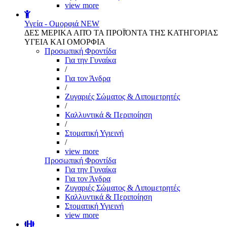
view more
Υγεία - Ομορφιά
NEW
ΔΕΣ ΜΕΡΙΚΑ ΑΠΌ ΤΑ ΠΡΟΪΌΝΤΑ ΤΗΣ ΚΑΤΗΓΟΡΙΑΣ
ΥΓΕΙΑ ΚΑΙ ΟΜΟΡΦΙΑ
Προσωπική Φροντίδα
Για την Γυναίκα
/
Για τον Άνδρα
/
Ζυγαριές Σώματος & Λιπομετρητές
/
Καλλυντικά & Περιποίηση
/
Στοματική Υγιεινή
/
view more
Προσωπική Φροντίδα
Για την Γυναίκα
Για τον Άνδρα
Ζυγαριές Σώματος & Λιπομετρητές
Καλλυντικά & Περιποίηση
Στοματική Υγιεινή
view more