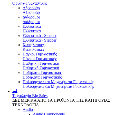
Όργανα Γυμναστικής
Αξεσουάρ
Αξεσουάρ
Διάδρομοι
Διάδρομοι
Ελλειπτικά
Ελλειπτικά
Ελλειπτικά - Stepper
Ελλειπτικά - Stepper
Κωπηλατικές
Κωπηλατικές
Πάγκοι Γυμναστικής
Πάγκοι Γυμναστικής
Παθητική Γυμναστική
Παθητική Γυμναστική
Ποδήλατα Γυμναστικής
Ποδήλατα Γυμναστικής
Πολυόργανα και Μηχανήματα Γυμναστικής
Πολυόργανα και Μηχανήματα Γυμναστικής
Τεχνολογία
Big Sales
ΔΕΣ ΜΕΡΙΚΑ ΑΠΌ ΤΑ ΠΡΟΪΌΝΤΑ ΤΗΣ ΚΑΤΗΓΟΡΙΑΣ
ΤΕΧΝΟΛΟΓΙΑ
Audio
Audio Components