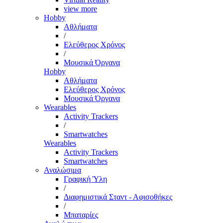
view more
Hobby
Αθλήματα
/
Ελεύθερος Χρόνος
/
Μουσικά Όργανα
Hobby
Αθλήματα
Ελεύθερος Χρόνος
Μουσικά Όργανα
Wearables
Activity Trackers
/
Smartwatches
Wearables
Activity Trackers
Smartwatches
Αναλώσιμα
Γραφική Ύλη
/
Διαφημιστικά Σταντ - Αφισοθήκες
/
Μπαταρίες