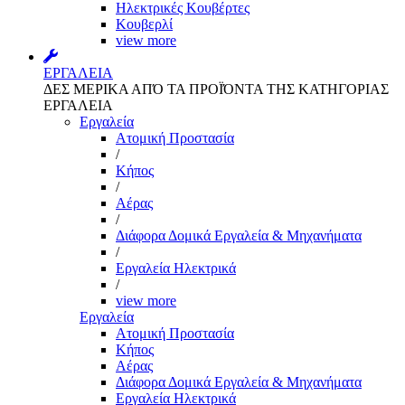
Ηλεκτρικές Κουβέρτες
Κουβερλί
view more
ΕΡΓΑΛΕΙΑ
ΔΕΣ ΜΕΡΙΚΑ ΑΠΌ ΤΑ ΠΡΟΪΌΝΤΑ ΤΗΣ ΚΑΤΗΓΟΡΙΑΣ
ΕΡΓΑΛΕΙΑ
Εργαλεία
Aτομική Προστασία
/
Kήπος
/
Αέρας
/
Διάφορα Δομικά Εργαλεία & Μηχανήματα
/
Εργαλεία Ηλεκτρικά
/
view more
Εργαλεία
Aτομική Προστασία
Kήπος
Αέρας
Διάφορα Δομικά Εργαλεία & Μηχανήματα
Εργαλεία Ηλεκτρικά