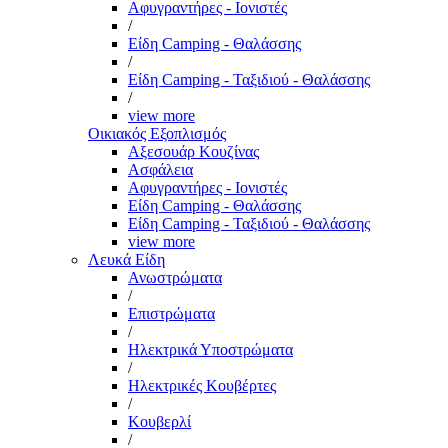
Αφυγραντήρες - Ιονιστές
/
Είδη Camping - Θαλάσσης
/
Είδη Camping - Ταξιδιού - Θαλάσσης
/
view more
Οικιακός Εξοπλισμός
Αξεσουάρ Κουζίνας
Ασφάλεια
Αφυγραντήρες - Ιονιστές
Είδη Camping - Θαλάσσης
Είδη Camping - Ταξιδιού - Θαλάσσης
view more
Λευκά Είδη
Ανωστρώματα
/
Επιστρώματα
/
Ηλεκτρικά Υποστρώματα
/
Ηλεκτρικές Κουβέρτες
/
Κουβερλί
/