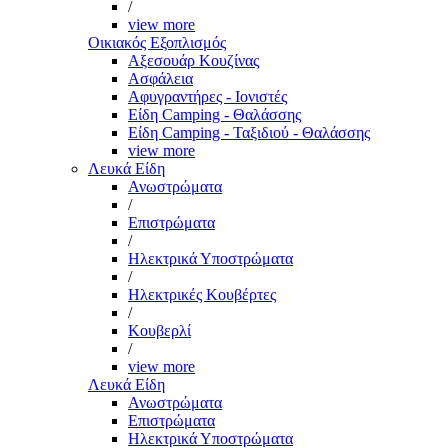
/
view more
Οικιακός Εξοπλισμός
Αξεσουάρ Κουζίνας
Ασφάλεια
Αφυγραντήρες - Ιονιστές
Είδη Camping - Θαλάσσης
Είδη Camping - Ταξιδιού - Θαλάσσης
view more
Λευκά Είδη
Ανωστρώματα
/
Επιστρώματα
/
Ηλεκτρικά Υποστρώματα
/
Ηλεκτρικές Κουβέρτες
/
Κουβερλί
/
view more
Λευκά Είδη
Ανωστρώματα
Επιστρώματα
Ηλεκτρικά Υποστρώματα