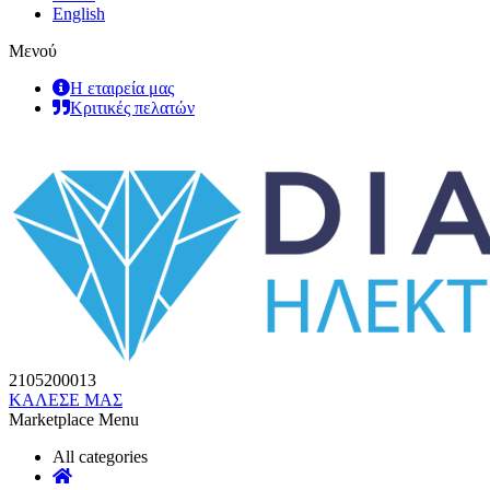
English
Μενού
Η εταιρεία μας
Κριτικές πελατών
2105200013
ΚΑΛΕΣΕ ΜΑΣ
Marketplace Menu
All categories