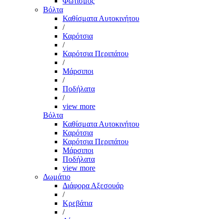
Φωτισμός
Βόλτα
Καθίσματα Αυτοκινήτου
/
Καρότσια
/
Καρότσια Περιπάτου
/
Μάρσιποι
/
Ποδήλατα
/
view more
Βόλτα
Καθίσματα Αυτοκινήτου
Καρότσια
Καρότσια Περιπάτου
Μάρσιποι
Ποδήλατα
view more
Δωμάτιο
Διάφορα Αξεσουάρ
/
Κρεβάτια
/