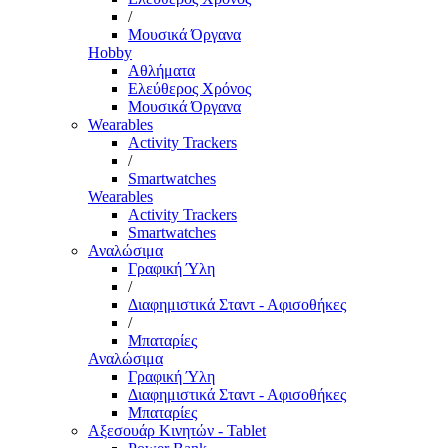
/
Μουσικά Όργανα
Hobby
Αθλήματα
Ελεύθερος Χρόνος
Μουσικά Όργανα
Wearables
Activity Trackers
/
Smartwatches
Wearables
Activity Trackers
Smartwatches
Αναλώσιμα
Γραφική Ύλη
/
Διαφημιστικά Σταντ - Αφισοθήκες
/
Μπαταρίες
Αναλώσιμα
Γραφική Ύλη
Διαφημιστικά Σταντ - Αφισοθήκες
Μπαταρίες
Αξεσουάρ Κινητών - Tablet