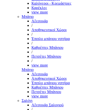
Καλόγεροι - Κρεμάστρες
Καρέκλες
view more
Μπάνιο
Αξεσουάρ
/
Αποθηκευτικοί Χώροι
/
Έπιπλο μπάνιου νιπτήρα
/
Καθρέπτες Μπάνιου
/
Πετσέτες Μπάνιου
/
view more
Μπάνιο
Αξεσουάρ
Αποθηκευτικοί Χώροι
Έπιπλο μπάνιου νιπτήρα
Καθρέπτες Μπάνιου
Πετσέτες Μπάνιου
view more
Σαλόνι
Αξεσουάρ Σαλονιού
/