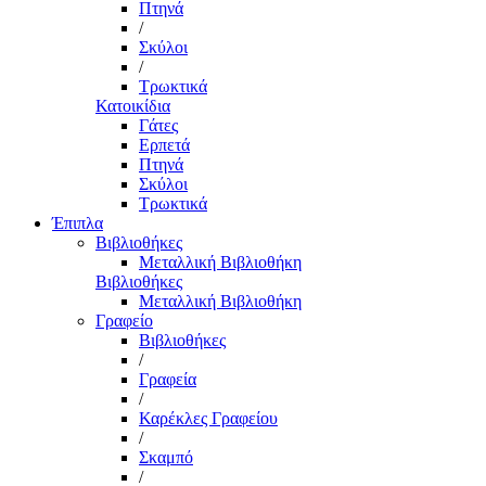
Πτηνά
/
Σκύλοι
/
Τρωκτικά
Κατοικίδια
Γάτες
Ερπετά
Πτηνά
Σκύλοι
Τρωκτικά
Έπιπλα
Βιβλιοθήκες
Μεταλλική Βιβλιοθήκη
Βιβλιοθήκες
Μεταλλική Βιβλιοθήκη
Γραφείο
Βιβλιοθήκες
/
Γραφεία
/
Καρέκλες Γραφείου
/
Σκαμπό
/