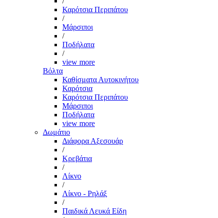
/
Καρότσια Περιπάτου
/
Μάρσιποι
/
Ποδήλατα
/
view more
Βόλτα
Καθίσματα Αυτοκινήτου
Καρότσια
Καρότσια Περιπάτου
Μάρσιποι
Ποδήλατα
view more
Δωμάτιο
Διάφορα Αξεσουάρ
/
Κρεβάτια
/
Λίκνο
/
Λίκνο - Ρηλάξ
/
Παιδικά Λευκά Είδη