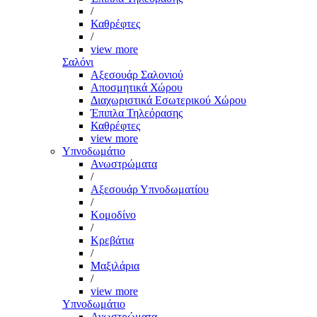
/
Καθρέφτες
/
view more
Σαλόνι
Αξεσουάρ Σαλονιού
Αποσμητικά Χώρου
Διαχωριστικά Εσωτερικού Χώρου
Έπιπλα Τηλεόρασης
Καθρέφτες
view more
Υπνοδωμάτιο
Ανωστρώματα
/
Αξεσουάρ Υπνοδωματίου
/
Κομοδίνο
/
Κρεβάτια
/
Μαξιλάρια
/
view more
Υπνοδωμάτιο
Ανωστρώματα