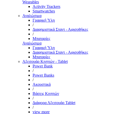
Wearables
Activity Trackers
Smartwatches
Αναλώσιμα
Γραφική Ύλη
/
Διαφημιστικά Σταντ - Αφισοθήκες
/
Μπαταρίες
Αναλώσιμα
Γραφική Ύλη
Διαφημιστικά Σταντ - Αφισοθήκες
Μπαταρίες
Αξεσουάρ Κινητών - Tablet
Power Bank
/
Power Banks
/
Ακουστικά
/
Βάσεις Κινητών
/
Διάφορα Αξεσουάρ Tablet
/
view more