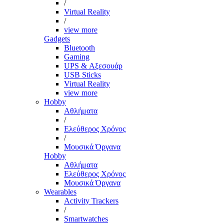
/
Virtual Reality
/
view more
Gadgets
Bluetooth
Gaming
UPS & Αξεσουάρ
USB Sticks
Virtual Reality
view more
Hobby
Αθλήματα
/
Ελεύθερος Χρόνος
/
Μουσικά Όργανα
Hobby
Αθλήματα
Ελεύθερος Χρόνος
Μουσικά Όργανα
Wearables
Activity Trackers
/
Smartwatches