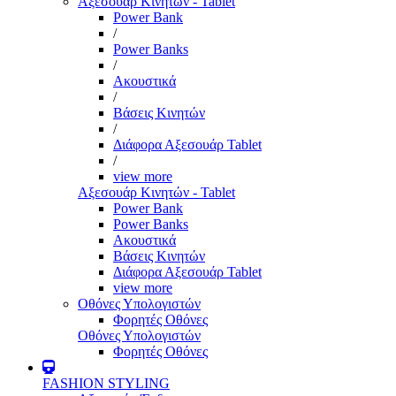
Αξεσουάρ Κινητών - Tablet
Power Bank
/
Power Banks
/
Ακουστικά
/
Βάσεις Κινητών
/
Διάφορα Αξεσουάρ Tablet
/
view more
Αξεσουάρ Κινητών - Tablet
Power Bank
Power Banks
Ακουστικά
Βάσεις Κινητών
Διάφορα Αξεσουάρ Tablet
view more
Οθόνες Υπολογιστών
Φορητές Οθόνες
Οθόνες Υπολογιστών
Φορητές Οθόνες
FASHION STYLING