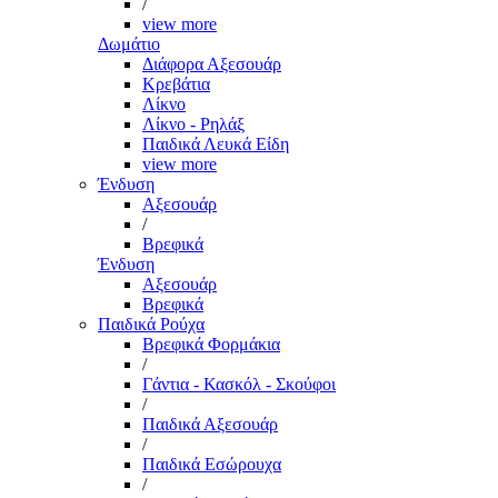
/
view more
Δωμάτιο
Διάφορα Αξεσουάρ
Κρεβάτια
Λίκνο
Λίκνο - Ρηλάξ
Παιδικά Λευκά Είδη
view more
Ένδυση
Αξεσουάρ
/
Βρεφικά
Ένδυση
Αξεσουάρ
Βρεφικά
Παιδικά Ρούχα
Βρεφικά Φορμάκια
/
Γάντια - Κασκόλ - Σκούφοι
/
Παιδικά Αξεσουάρ
/
Παιδικά Εσώρουχα
/