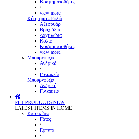
Κοσμηματοθήκες
/
view more
Κόσμημα - Ρολόι
Αξεσουάρ
Βραχιόλια
Δαχτυλίδια
Κολιέ
Κοσμηματοθήκες
view more
Μπουρνούζια
Ανδρικά
/
Γυναικεία
Μπουρνούζια
Ανδρικά
Γυναικεία
PET PRODUCTS
NEW
LATEST ITEMS IN HOME
Κατοικίδια
Γάτες
/
Ερπετά
/