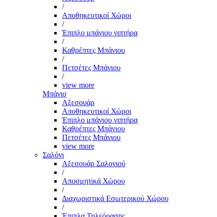
/
Αποθηκευτικοί Χώροι
/
Έπιπλο μπάνιου νιπτήρα
/
Καθρέπτες Μπάνιου
/
Πετσέτες Μπάνιου
/
view more
Μπάνιο
Αξεσουάρ
Αποθηκευτικοί Χώροι
Έπιπλο μπάνιου νιπτήρα
Καθρέπτες Μπάνιου
Πετσέτες Μπάνιου
view more
Σαλόνι
Αξεσουάρ Σαλονιού
/
Αποσμητικά Χώρου
/
Διαχωριστικά Εσωτερικού Χώρου
/
Έπιπλα Τηλεόρασης