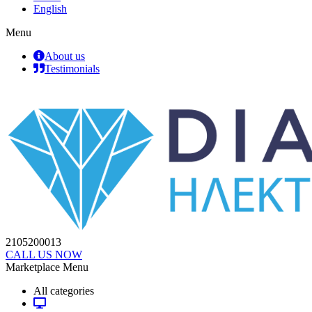
English
Menu
About us
Testimonials
2105200013
CALL US NOW
Marketplace Menu
All categories