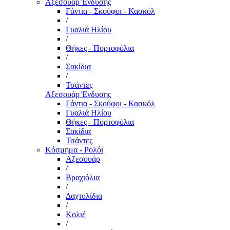
Αξεσουάρ Ένδυσης
Γάντια - Σκούφοι - Κασκόλ
/
Γυαλιά Ηλίου
/
Θήκες - Πορτοφόλια
/
Σακίδια
/
Τσάντες
Αξεσουάρ Ένδυσης
Γάντια - Σκούφοι - Κασκόλ
Γυαλιά Ηλίου
Θήκες - Πορτοφόλια
Σακίδια
Τσάντες
Κόσμημα - Ρολόι
Αξεσουάρ
/
Βραχιόλια
/
Δαχτυλίδια
/
Κολιέ
/