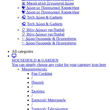
🎀 Μικρά αλλά Ξεχωριστά Δώρα
💝 Δώρα με Προσωπικό Χαρακτήρα
💝 Δώρα με Προσωπικό Χαρακτήρα
🎧 Tech Δώρα & Gadgets
🎧 Tech Δώρα & Gadgets
🎈 Ιδέες Δώρων για Παιδιά
🎈 Ιδέες Δώρων για Παιδιά
✨ Δώρα Ομορφιάς & Περιποίησης
✨ Δώρα Ομορφιάς & Περιποίησης
All categories
HOUSEHOLD & GARDEN
You can simply choose any color for your category icon here
Μικροσυσκευές
Fun Cooking
/
Πρωινό
/
Σκούπες
/
Συσκευές Μαγειρικής
/
Συσκευές Σιδερώματος