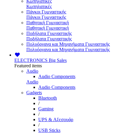
Κωπηλατικές
Κωπηλατικές
Πάγκοι Γυμναστικής
Πάγκοι Γυμναστικής
Παθητική Γυμναστική
Παθητική Γυμναστική
Ποδήλατα Γυμναστικής
Ποδήλατα Γυμναστικής
Πολυόργανα και Μηχανήματα Γυμναστικής
Πολυόργανα και Μηχανήματα Γυμναστικής
ELECTRONICS
Big Sales
Featured items
Audio
Audio Components
Audio
Audio Components
Gadgets
Bluetooth
/
Gaming
/
UPS & Αξεσουάρ
/
USB Sticks