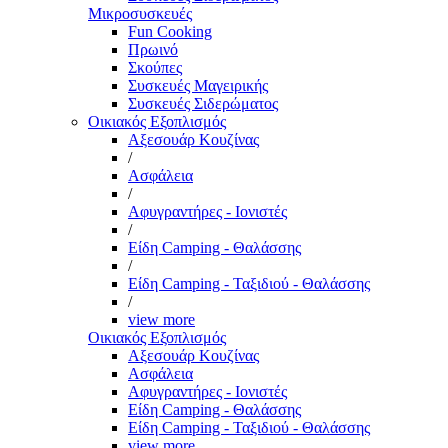
Μικροσυσκευές
Fun Cooking
Πρωινό
Σκούπες
Συσκευές Μαγειρικής
Συσκευές Σιδερώματος
Οικιακός Εξοπλισμός
Αξεσουάρ Κουζίνας
/
Ασφάλεια
/
Αφυγραντήρες - Ιονιστές
/
Είδη Camping - Θαλάσσης
/
Είδη Camping - Ταξιδιού - Θαλάσσης
/
view more
Οικιακός Εξοπλισμός
Αξεσουάρ Κουζίνας
Ασφάλεια
Αφυγραντήρες - Ιονιστές
Είδη Camping - Θαλάσσης
Είδη Camping - Ταξιδιού - Θαλάσσης
view more