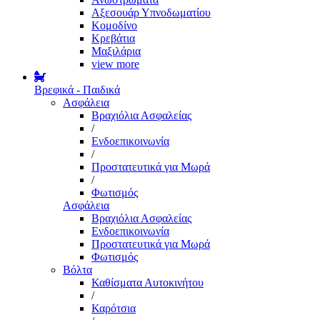
Αξεσουάρ Υπνοδωματίου
Κομοδίνο
Κρεβάτια
Μαξιλάρια
view more
Βρεφικά - Παιδικά
Ασφάλεια
Βραχιόλια Ασφαλείας
/
Ενδοεπικοινωνία
/
Προστατευτικά για Μωρά
/
Φωτισμός
Ασφάλεια
Βραχιόλια Ασφαλείας
Ενδοεπικοινωνία
Προστατευτικά για Μωρά
Φωτισμός
Βόλτα
Καθίσματα Αυτοκινήτου
/
Καρότσια