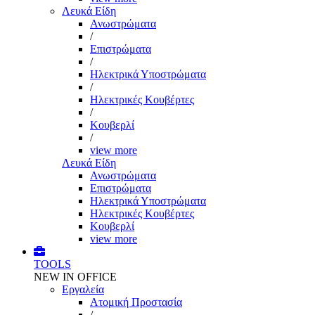
Λευκά Είδη
Ανωστρώματα
/
Επιστρώματα
/
Ηλεκτρικά Υποστρώματα
/
Ηλεκτρικές Κουβέρτες
/
Κουβερλί
/
view more
Λευκά Είδη
Ανωστρώματα
Επιστρώματα
Ηλεκτρικά Υποστρώματα
Ηλεκτρικές Κουβέρτες
Κουβερλί
view more
TOOLS
NEW IN OFFICE
Εργαλεία
Aτομική Προστασία
/