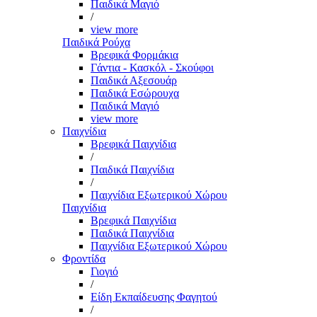
Παιδικά Μαγιό
/
view more
Παιδικά Ρούχα
Βρεφικά Φορμάκια
Γάντια - Κασκόλ - Σκούφοι
Παιδικά Αξεσουάρ
Παιδικά Εσώρουχα
Παιδικά Μαγιό
view more
Παιχνίδια
Βρεφικά Παιχνίδια
/
Παιδικά Παιχνίδια
/
Παιχνίδια Εξωτερικού Χώρου
Παιχνίδια
Βρεφικά Παιχνίδια
Παιδικά Παιχνίδια
Παιχνίδια Εξωτερικού Χώρου
Φροντίδα
Γιογιό
/
Είδη Εκπαίδευσης Φαγητού
/