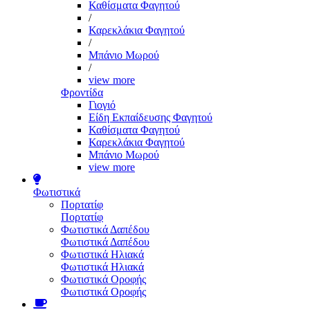
Καθίσματα Φαγητού
/
Καρεκλάκια Φαγητού
/
Μπάνιο Μωρού
/
view more
Φροντίδα
Γιογιό
Είδη Εκπαίδευσης Φαγητού
Καθίσματα Φαγητού
Καρεκλάκια Φαγητού
Μπάνιο Μωρού
view more
Φωτιστικά
Πορτατίφ
Πορτατίφ
Φωτιστικά Δαπέδου
Φωτιστικά Δαπέδου
Φωτιστικά Ηλιακά
Φωτιστικά Ηλιακά
Φωτιστικά Οροφής
Φωτιστικά Οροφής