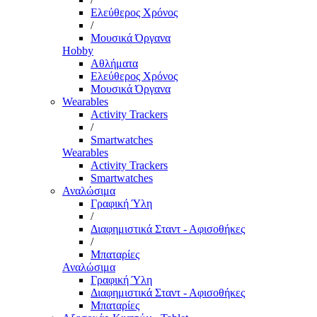
Ελεύθερος Χρόνος
/
Μουσικά Όργανα
Hobby
Αθλήματα
Ελεύθερος Χρόνος
Μουσικά Όργανα
Wearables
Activity Trackers
/
Smartwatches
Wearables
Activity Trackers
Smartwatches
Αναλώσιμα
Γραφική Ύλη
/
Διαφημιστικά Σταντ - Αφισοθήκες
/
Μπαταρίες
Αναλώσιμα
Γραφική Ύλη
Διαφημιστικά Σταντ - Αφισοθήκες
Μπαταρίες