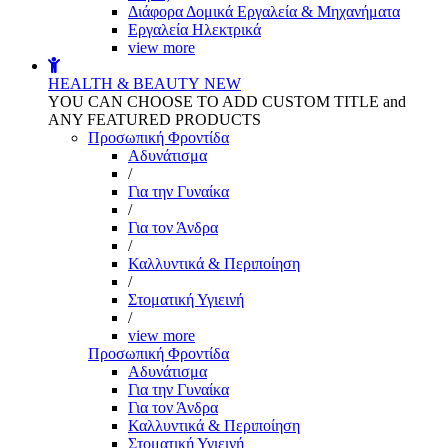
Διάφορα Δομικά Εργαλεία & Μηχανήματα
Εργαλεία Ηλεκτρικά
view more
HEALTH & BEAUTY
NEW
YOU CAN CHOOSE TO ADD CUSTOM TITLE and
ANY FEATURED PRODUCTS
Προσωπική Φροντίδα
Αδυνάτισμα
/
Για την Γυναίκα
/
Για τον Άνδρα
/
Καλλυντικά & Περιποίηση
/
Στοματική Υγιεινή
/
view more
Προσωπική Φροντίδα
Αδυνάτισμα
Για την Γυναίκα
Για τον Άνδρα
Καλλυντικά & Περιποίηση
Στοματική Υγιεινή