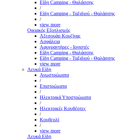
Είδη Camping - Θαλάσσης
/
Είδη Camping - Ταξιδιού - Θαλάσσης
/
view more
Οικιακός Εξοπλισμός
Αξεσουάρ Κουζίνας
Ασφάλεια
Αφυγραντήρες - Ιονιστές
Είδη Camping - Θαλάσσης
Είδη Camping - Ταξιδιού - Θαλάσσης
view more
Λευκά Είδη
Ανωστρώματα
/
Επιστρώματα
/
Ηλεκτρικά Υποστρώματα
/
Ηλεκτρικές Κουβέρτες
/
Κουβερλί
/
view more
Λευκά Είδη