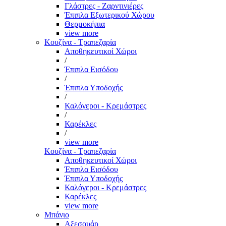
Γλάστρες - Ζαρντινιέρες
Έπιπλα Εξωτερικού Χώρου
Θερμοκήπια
view more
Κουζίνα - Τραπεζαρία
Αποθηκευτικοί Χώροι
/
Έπιπλα Εισόδου
/
Έπιπλα Υποδοχής
/
Καλόγεροι - Κρεμάστρες
/
Καρέκλες
/
view more
Κουζίνα - Τραπεζαρία
Αποθηκευτικοί Χώροι
Έπιπλα Εισόδου
Έπιπλα Υποδοχής
Καλόγεροι - Κρεμάστρες
Καρέκλες
view more
Μπάνιο
Αξεσουάρ