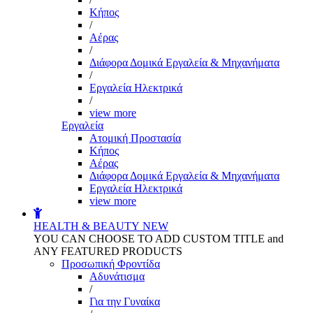
Kήπος
/
Αέρας
/
Διάφορα Δομικά Εργαλεία & Μηχανήματα
/
Εργαλεία Ηλεκτρικά
/
view more
Εργαλεία
Aτομική Προστασία
Kήπος
Αέρας
Διάφορα Δομικά Εργαλεία & Μηχανήματα
Εργαλεία Ηλεκτρικά
view more
HEALTH & BEAUTY
NEW
YOU CAN CHOOSE TO ADD CUSTOM TITLE and
ANY FEATURED PRODUCTS
Προσωπική Φροντίδα
Αδυνάτισμα
/
Για την Γυναίκα