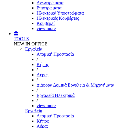
Ανωστρώματα
Επιστρώματα
Ηλεκτρικά Υποστρώματα
Ηλεκτρικές Κουβέρτες
Κουβερλί
view more
TOOLS
NEW IN OFFICE
Εργαλεία
Aτομική Προστασία
/
Kήπος
/
Αέρας
/
Διάφορα Δομικά Εργαλεία & Μηχανήματα
/
Εργαλεία Ηλεκτρικά
/
view more
Εργαλεία
Aτομική Προστασία
Kήπος
Αέρας