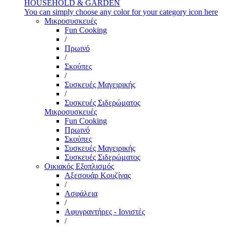
HOUSEHOLD & GARDEN
You can simply choose any color for your category icon here
Μικροσυσκευές
Fun Cooking
/
Πρωινό
/
Σκούπες
/
Συσκευές Μαγειρικής
/
Συσκευές Σιδερώματος
Μικροσυσκευές
Fun Cooking
Πρωινό
Σκούπες
Συσκευές Μαγειρικής
Συσκευές Σιδερώματος
Οικιακός Εξοπλισμός
Αξεσουάρ Κουζίνας
/
Ασφάλεια
/
Αφυγραντήρες - Ιονιστές
/