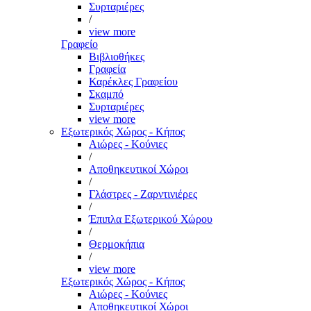
Συρταριέρες
/
view more
Γραφείο
Βιβλιοθήκες
Γραφεία
Καρέκλες Γραφείου
Σκαμπό
Συρταριέρες
view more
Εξωτερικός Χώρος - Κήπος
Αιώρες - Κούνιες
/
Αποθηκευτικοί Χώροι
/
Γλάστρες - Ζαρντινιέρες
/
Έπιπλα Εξωτερικού Χώρου
/
Θερμοκήπια
/
view more
Εξωτερικός Χώρος - Κήπος
Αιώρες - Κούνιες
Αποθηκευτικοί Χώροι