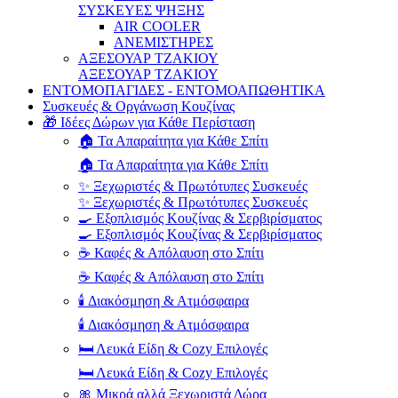
ΣΥΣΚΕΥΕΣ ΨΗΞΗΣ
AIR COOLER
ΑΝΕΜΙΣΤΗΡΕΣ
ΑΞΕΣΟΥΑΡ ΤΖΑΚΙΟΥ
ΑΞΕΣΟΥΑΡ ΤΖΑΚΙΟΥ
ΕΝΤΟΜΟΠΑΓΙΔΕΣ - ΕΝΤΟΜΟΑΠΩΘΗΤΙΚΑ
Συσκευές & Οργάνωση Κουζίνας
🎁 Ιδέες Δώρων για Κάθε Περίσταση
🏠 Τα Απαραίτητα για Κάθε Σπίτι
🏠 Τα Απαραίτητα για Κάθε Σπίτι
✨ Ξεχωριστές & Πρωτότυπες Συσκευές
✨ Ξεχωριστές & Πρωτότυπες Συσκευές
🍳 Εξοπλισμός Κουζίνας & Σερβιρίσματος
🍳 Εξοπλισμός Κουζίνας & Σερβιρίσματος
☕ Καφές & Απόλαυση στο Σπίτι
☕ Καφές & Απόλαυση στο Σπίτι
🕯️ Διακόσμηση & Ατμόσφαιρα
🕯️ Διακόσμηση & Ατμόσφαιρα
🛏️ Λευκά Είδη & Cozy Επιλογές
🛏️ Λευκά Είδη & Cozy Επιλογές
🎀 Μικρά αλλά Ξεχωριστά Δώρα