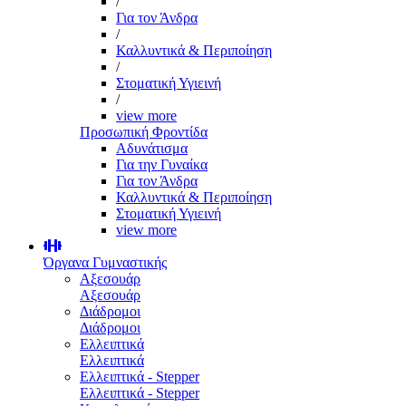
/
Για τον Άνδρα
/
Καλλυντικά & Περιποίηση
/
Στοματική Υγιεινή
/
view more
Προσωπική Φροντίδα
Αδυνάτισμα
Για την Γυναίκα
Για τον Άνδρα
Καλλυντικά & Περιποίηση
Στοματική Υγιεινή
view more
Όργανα Γυμναστικής
Αξεσουάρ
Αξεσουάρ
Διάδρομοι
Διάδρομοι
Ελλειπτικά
Ελλειπτικά
Ελλειπτικά - Stepper
Ελλειπτικά - Stepper