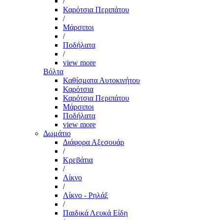
/
Καρότσια Περιπάτου
/
Μάρσιποι
/
Ποδήλατα
/
view more
Βόλτα
Καθίσματα Αυτοκινήτου
Καρότσια
Καρότσια Περιπάτου
Μάρσιποι
Ποδήλατα
view more
Δωμάτιο
Διάφορα Αξεσουάρ
/
Κρεβάτια
/
Λίκνο
/
Λίκνο - Ρηλάξ
/
Παιδικά Λευκά Είδη