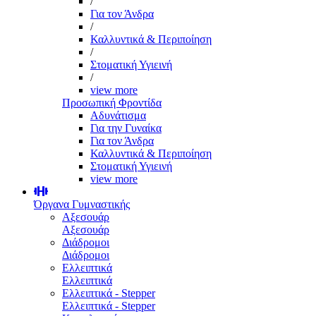
/
Για τον Άνδρα
/
Καλλυντικά & Περιποίηση
/
Στοματική Υγιεινή
/
view more
Προσωπική Φροντίδα
Αδυνάτισμα
Για την Γυναίκα
Για τον Άνδρα
Καλλυντικά & Περιποίηση
Στοματική Υγιεινή
view more
Όργανα Γυμναστικής
Αξεσουάρ
Αξεσουάρ
Διάδρομοι
Διάδρομοι
Ελλειπτικά
Ελλειπτικά
Ελλειπτικά - Stepper
Ελλειπτικά - Stepper