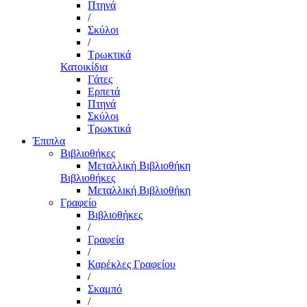
Πτηνά
/
Σκύλοι
/
Τρωκτικά
Κατοικίδια
Γάτες
Ερπετά
Πτηνά
Σκύλοι
Τρωκτικά
Έπιπλα
Βιβλιοθήκες
Μεταλλική Βιβλιοθήκη
Βιβλιοθήκες
Μεταλλική Βιβλιοθήκη
Γραφείο
Βιβλιοθήκες
/
Γραφεία
/
Καρέκλες Γραφείου
/
Σκαμπό
/