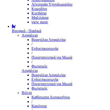
Αξεσουάρ Υπνοδωματίου
Κομοδίνο
Κρεβάτια
Μαξιλάρια
view more
Βρεφικά - Παιδικά
Ασφάλεια
Βραχιόλια Ασφαλείας
/
Ενδοεπικοινωνία
/
Προστατευτικά για Μωρά
/
Φωτισμός
Ασφάλεια
Βραχιόλια Ασφαλείας
Ενδοεπικοινωνία
Προστατευτικά για Μωρά
Φωτισμός
Βόλτα
Καθίσματα Αυτοκινήτου
/
Καρότσια