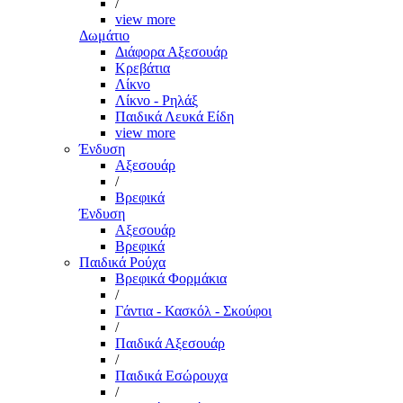
/
view more
Δωμάτιο
Διάφορα Αξεσουάρ
Κρεβάτια
Λίκνο
Λίκνο - Ρηλάξ
Παιδικά Λευκά Είδη
view more
Ένδυση
Αξεσουάρ
/
Βρεφικά
Ένδυση
Αξεσουάρ
Βρεφικά
Παιδικά Ρούχα
Βρεφικά Φορμάκια
/
Γάντια - Κασκόλ - Σκούφοι
/
Παιδικά Αξεσουάρ
/
Παιδικά Εσώρουχα
/