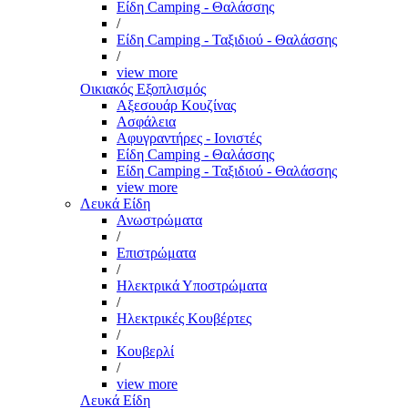
Είδη Camping - Θαλάσσης
/
Είδη Camping - Ταξιδιού - Θαλάσσης
/
view more
Οικιακός Εξοπλισμός
Αξεσουάρ Κουζίνας
Ασφάλεια
Αφυγραντήρες - Ιονιστές
Είδη Camping - Θαλάσσης
Είδη Camping - Ταξιδιού - Θαλάσσης
view more
Λευκά Είδη
Ανωστρώματα
/
Επιστρώματα
/
Ηλεκτρικά Υποστρώματα
/
Ηλεκτρικές Κουβέρτες
/
Κουβερλί
/
view more
Λευκά Είδη