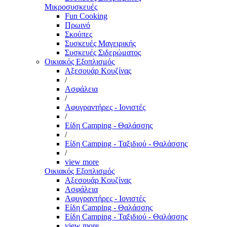
Μικροσυσκευές
Fun Cooking
Πρωινό
Σκούπες
Συσκευές Μαγειρικής
Συσκευές Σιδερώματος
Οικιακός Εξοπλισμός
Αξεσουάρ Κουζίνας
/
Ασφάλεια
/
Αφυγραντήρες - Ιονιστές
/
Είδη Camping - Θαλάσσης
/
Είδη Camping - Ταξιδιού - Θαλάσσης
/
view more
Οικιακός Εξοπλισμός
Αξεσουάρ Κουζίνας
Ασφάλεια
Αφυγραντήρες - Ιονιστές
Είδη Camping - Θαλάσσης
Είδη Camping - Ταξιδιού - Θαλάσσης
view more