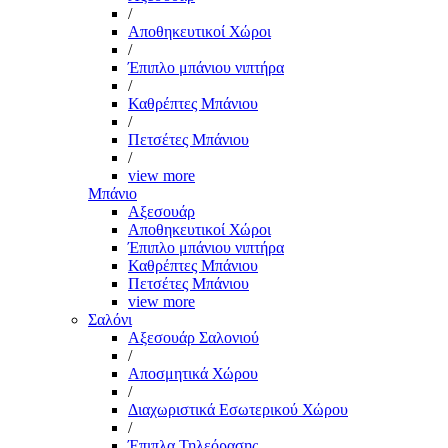
/
Αποθηκευτικοί Χώροι
/
Έπιπλο μπάνιου νιπτήρα
/
Καθρέπτες Μπάνιου
/
Πετσέτες Μπάνιου
/
view more
Μπάνιο
Αξεσουάρ
Αποθηκευτικοί Χώροι
Έπιπλο μπάνιου νιπτήρα
Καθρέπτες Μπάνιου
Πετσέτες Μπάνιου
view more
Σαλόνι
Αξεσουάρ Σαλονιού
/
Αποσμητικά Χώρου
/
Διαχωριστικά Εσωτερικού Χώρου
/
Έπιπλα Τηλεόρασης