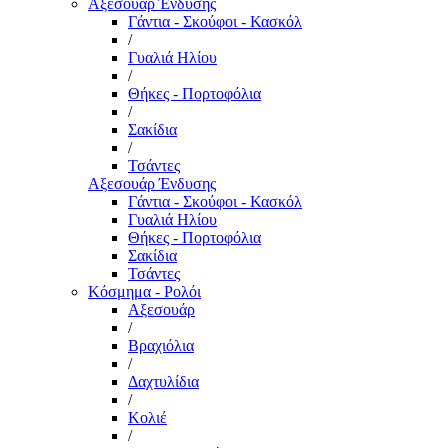
Αξεσουάρ Ένδυσης
Γάντια - Σκούφοι - Κασκόλ
/
Γυαλιά Ηλίου
/
Θήκες - Πορτοφόλια
/
Σακίδια
/
Τσάντες
Αξεσουάρ Ένδυσης
Γάντια - Σκούφοι - Κασκόλ
Γυαλιά Ηλίου
Θήκες - Πορτοφόλια
Σακίδια
Τσάντες
Κόσμημα - Ρολόι
Αξεσουάρ
/
Βραχιόλια
/
Δαχτυλίδια
/
Κολιέ
/