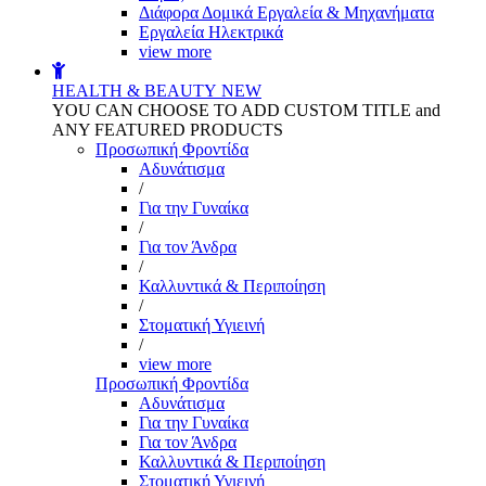
Διάφορα Δομικά Εργαλεία & Μηχανήματα
Εργαλεία Ηλεκτρικά
view more
HEALTH & BEAUTY
NEW
YOU CAN CHOOSE TO ADD CUSTOM TITLE and
ANY FEATURED PRODUCTS
Προσωπική Φροντίδα
Αδυνάτισμα
/
Για την Γυναίκα
/
Για τον Άνδρα
/
Καλλυντικά & Περιποίηση
/
Στοματική Υγιεινή
/
view more
Προσωπική Φροντίδα
Αδυνάτισμα
Για την Γυναίκα
Για τον Άνδρα
Καλλυντικά & Περιποίηση
Στοματική Υγιεινή