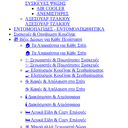
ΣΥΣΚΕΥΕΣ ΨΗΞΗΣ
AIR COOLER
ΑΝΕΜΙΣΤΗΡΕΣ
ΑΞΕΣΟΥΑΡ ΤΖΑΚΙΟΥ
ΑΞΕΣΟΥΑΡ ΤΖΑΚΙΟΥ
ΕΝΤΟΜΟΠΑΓΙΔΕΣ - ΕΝΤΟΜΟΑΠΩΘΗΤΙΚΑ
Συσκευές & Οργάνωση Κουζίνας
🎁 Ιδέες Δώρων για Κάθε Περίσταση
🏠 Τα Απαραίτητα για Κάθε Σπίτι
🏠 Τα Απαραίτητα για Κάθε Σπίτι
✨ Ξεχωριστές & Πρωτότυπες Συσκευές
✨ Ξεχωριστές & Πρωτότυπες Συσκευές
🍳 Εξοπλισμός Κουζίνας & Σερβιρίσματος
🍳 Εξοπλισμός Κουζίνας & Σερβιρίσματος
☕ Καφές & Απόλαυση στο Σπίτι
☕ Καφές & Απόλαυση στο Σπίτι
🕯️ Διακόσμηση & Ατμόσφαιρα
🕯️ Διακόσμηση & Ατμόσφαιρα
🛏️ Λευκά Είδη & Cozy Επιλογές
🛏️ Λευκά Είδη & Cozy Επιλογές
🎀 Μικρά αλλά Ξεχωριστά Δώρα