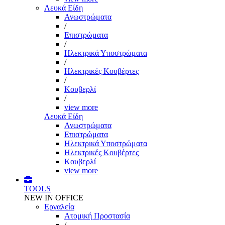
Λευκά Είδη
Ανωστρώματα
/
Επιστρώματα
/
Ηλεκτρικά Υποστρώματα
/
Ηλεκτρικές Κουβέρτες
/
Κουβερλί
/
view more
Λευκά Είδη
Ανωστρώματα
Επιστρώματα
Ηλεκτρικά Υποστρώματα
Ηλεκτρικές Κουβέρτες
Κουβερλί
view more
TOOLS
NEW IN OFFICE
Εργαλεία
Aτομική Προστασία
/