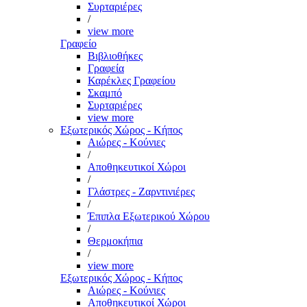
Συρταριέρες
/
view more
Γραφείο
Βιβλιοθήκες
Γραφεία
Καρέκλες Γραφείου
Σκαμπό
Συρταριέρες
view more
Εξωτερικός Χώρος - Κήπος
Αιώρες - Κούνιες
/
Αποθηκευτικοί Χώροι
/
Γλάστρες - Ζαρντινιέρες
/
Έπιπλα Εξωτερικού Χώρου
/
Θερμοκήπια
/
view more
Εξωτερικός Χώρος - Κήπος
Αιώρες - Κούνιες
Αποθηκευτικοί Χώροι