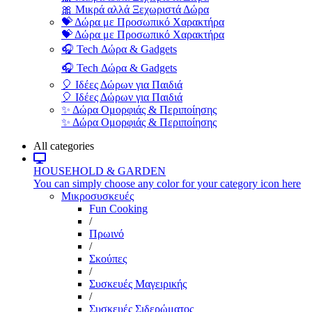
🎀 Μικρά αλλά Ξεχωριστά Δώρα
💝 Δώρα με Προσωπικό Χαρακτήρα
💝 Δώρα με Προσωπικό Χαρακτήρα
🎧 Tech Δώρα & Gadgets
🎧 Tech Δώρα & Gadgets
🎈 Ιδέες Δώρων για Παιδιά
🎈 Ιδέες Δώρων για Παιδιά
✨ Δώρα Ομορφιάς & Περιποίησης
✨ Δώρα Ομορφιάς & Περιποίησης
All categories
HOUSEHOLD & GARDEN
You can simply choose any color for your category icon here
Μικροσυσκευές
Fun Cooking
/
Πρωινό
/
Σκούπες
/
Συσκευές Μαγειρικής
/
Συσκευές Σιδερώματος