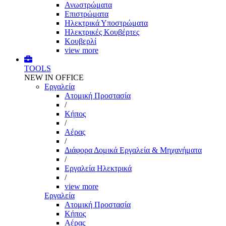
Ανωστρώματα
Επιστρώματα
Ηλεκτρικά Υποστρώματα
Ηλεκτρικές Κουβέρτες
Κουβερλί
view more
TOOLS
NEW IN OFFICE
Εργαλεία
Aτομική Προστασία
/
Kήπος
/
Αέρας
/
Διάφορα Δομικά Εργαλεία & Μηχανήματα
/
Εργαλεία Ηλεκτρικά
/
view more
Εργαλεία
Aτομική Προστασία
Kήπος
Αέρας