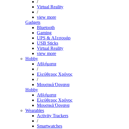
/
Virtual Reality
/
view more
Gadgets
Bluetooth
Gaming
UPS & Αξεσουάρ
USB Sticks
Virtual Reality
view more
Hobby
Αθλήματα
/
Ελεύθερος Χρόνος
/
Μουσικά Όργανα
Hobby
Αθλήματα
Ελεύθερος Χρόνος
Μουσικά Όργανα
Wearables
Activity Trackers
/
Smartwatches