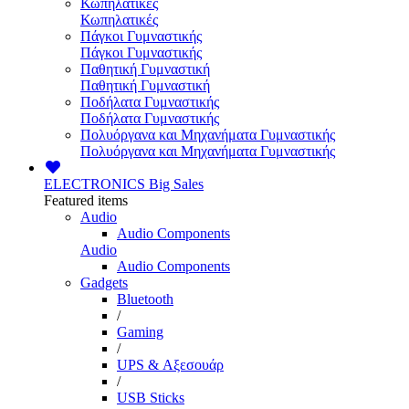
Κωπηλατικές
Κωπηλατικές
Πάγκοι Γυμναστικής
Πάγκοι Γυμναστικής
Παθητική Γυμναστική
Παθητική Γυμναστική
Ποδήλατα Γυμναστικής
Ποδήλατα Γυμναστικής
Πολυόργανα και Μηχανήματα Γυμναστικής
Πολυόργανα και Μηχανήματα Γυμναστικής
ELECTRONICS
Big Sales
Featured items
Audio
Audio Components
Audio
Audio Components
Gadgets
Bluetooth
/
Gaming
/
UPS & Αξεσουάρ
/
USB Sticks