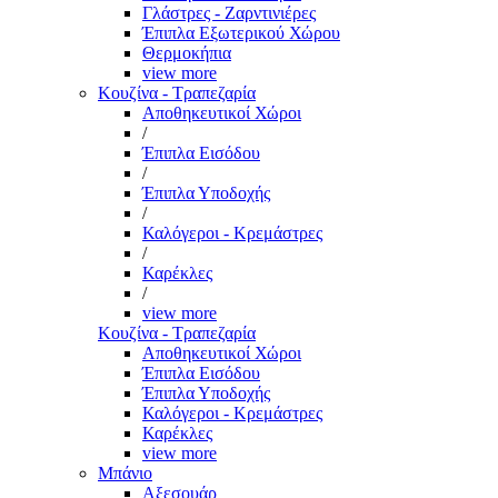
Γλάστρες - Ζαρντινιέρες
Έπιπλα Εξωτερικού Χώρου
Θερμοκήπια
view more
Κουζίνα - Τραπεζαρία
Αποθηκευτικοί Χώροι
/
Έπιπλα Εισόδου
/
Έπιπλα Υποδοχής
/
Καλόγεροι - Κρεμάστρες
/
Καρέκλες
/
view more
Κουζίνα - Τραπεζαρία
Αποθηκευτικοί Χώροι
Έπιπλα Εισόδου
Έπιπλα Υποδοχής
Καλόγεροι - Κρεμάστρες
Καρέκλες
view more
Μπάνιο
Αξεσουάρ