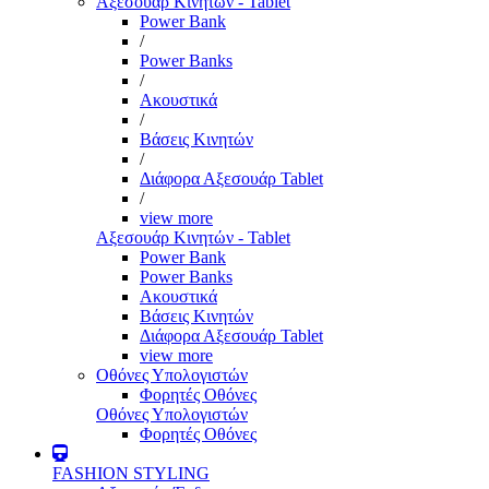
Αξεσουάρ Κινητών - Tablet
Power Bank
/
Power Banks
/
Ακουστικά
/
Βάσεις Κινητών
/
Διάφορα Αξεσουάρ Tablet
/
view more
Αξεσουάρ Κινητών - Tablet
Power Bank
Power Banks
Ακουστικά
Βάσεις Κινητών
Διάφορα Αξεσουάρ Tablet
view more
Οθόνες Υπολογιστών
Φορητές Οθόνες
Οθόνες Υπολογιστών
Φορητές Οθόνες
FASHION STYLING