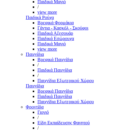
Παιδικά Μαγιό
/
view more
Παιδικά Ρούχα
Βρεφικά Φορμάκια
Γάντια - Κασκόλ - Σκούφοι
Παιδικά Αξεσουάρ
Παιδικά Εσώρουχα
Παιδικά Μαγιό
view more
Παιχνίδια
Βρεφικά Παιχνίδια
/
Παιδικά Παιχνίδια
/
Παιχνίδια Εξωτερικού Χώρου
Παιχνίδια
Βρεφικά Παιχνίδια
Παιδικά Παιχνίδια
Παιχνίδια Εξωτερικού Χώρου
Φροντίδα
Γιογιό
/
Είδη Εκπαίδευσης Φαγητού
/