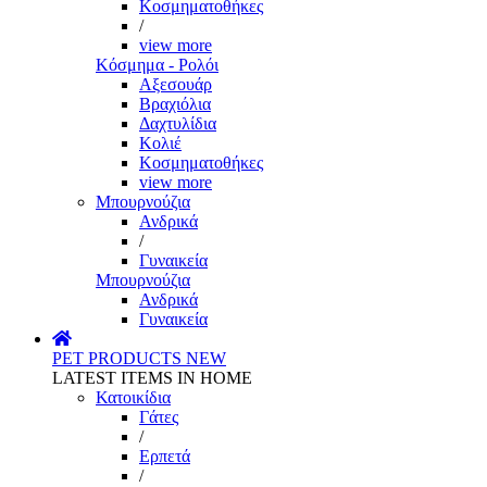
Κοσμηματοθήκες
/
view more
Κόσμημα - Ρολόι
Αξεσουάρ
Βραχιόλια
Δαχτυλίδια
Κολιέ
Κοσμηματοθήκες
view more
Μπουρνούζια
Ανδρικά
/
Γυναικεία
Μπουρνούζια
Ανδρικά
Γυναικεία
PET PRODUCTS
NEW
LATEST ITEMS IN HOME
Κατοικίδια
Γάτες
/
Ερπετά
/