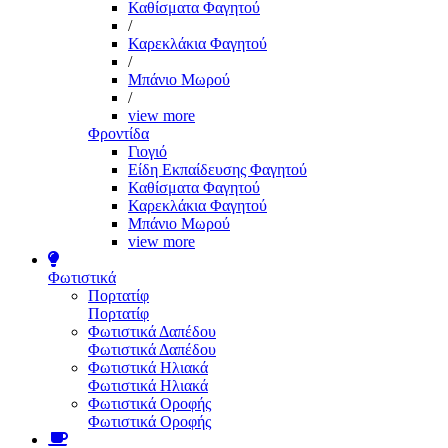
Καθίσματα Φαγητού
/
Καρεκλάκια Φαγητού
/
Μπάνιο Μωρού
/
view more
Φροντίδα
Γιογιό
Είδη Εκπαίδευσης Φαγητού
Καθίσματα Φαγητού
Καρεκλάκια Φαγητού
Μπάνιο Μωρού
view more
Φωτιστικά
Πορτατίφ
Πορτατίφ
Φωτιστικά Δαπέδου
Φωτιστικά Δαπέδου
Φωτιστικά Ηλιακά
Φωτιστικά Ηλιακά
Φωτιστικά Οροφής
Φωτιστικά Οροφής