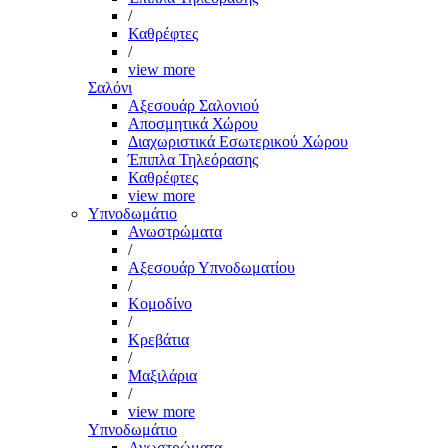
/
Καθρέφτες
/
view more
Σαλόνι
Αξεσουάρ Σαλονιού
Αποσμητικά Χώρου
Διαχωριστικά Εσωτερικού Χώρου
Έπιπλα Τηλεόρασης
Καθρέφτες
view more
Υπνοδωμάτιο
Ανωστρώματα
/
Αξεσουάρ Υπνοδωματίου
/
Κομοδίνο
/
Κρεβάτια
/
Μαξιλάρια
/
view more
Υπνοδωμάτιο
Ανωστρώματα