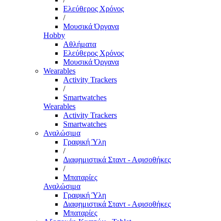
Ελεύθερος Χρόνος
/
Μουσικά Όργανα
Hobby
Αθλήματα
Ελεύθερος Χρόνος
Μουσικά Όργανα
Wearables
Activity Trackers
/
Smartwatches
Wearables
Activity Trackers
Smartwatches
Αναλώσιμα
Γραφική Ύλη
/
Διαφημιστικά Σταντ - Αφισοθήκες
/
Μπαταρίες
Αναλώσιμα
Γραφική Ύλη
Διαφημιστικά Σταντ - Αφισοθήκες
Μπαταρίες