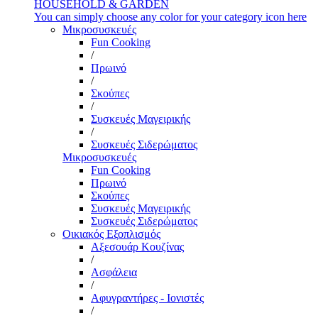
HOUSEHOLD & GARDEN
You can simply choose any color for your category icon here
Μικροσυσκευές
Fun Cooking
/
Πρωινό
/
Σκούπες
/
Συσκευές Μαγειρικής
/
Συσκευές Σιδερώματος
Μικροσυσκευές
Fun Cooking
Πρωινό
Σκούπες
Συσκευές Μαγειρικής
Συσκευές Σιδερώματος
Οικιακός Εξοπλισμός
Αξεσουάρ Κουζίνας
/
Ασφάλεια
/
Αφυγραντήρες - Ιονιστές
/