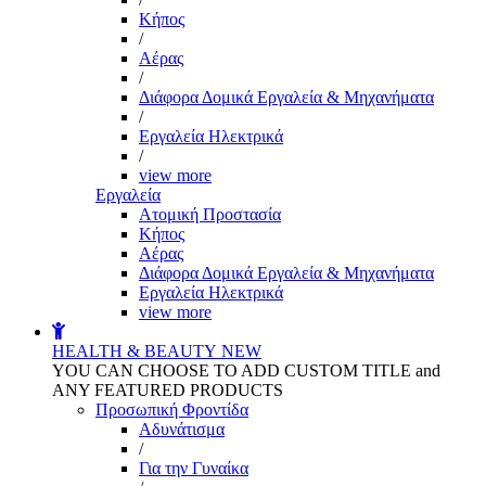
Kήπος
/
Αέρας
/
Διάφορα Δομικά Εργαλεία & Μηχανήματα
/
Εργαλεία Ηλεκτρικά
/
view more
Εργαλεία
Aτομική Προστασία
Kήπος
Αέρας
Διάφορα Δομικά Εργαλεία & Μηχανήματα
Εργαλεία Ηλεκτρικά
view more
HEALTH & BEAUTY
NEW
YOU CAN CHOOSE TO ADD CUSTOM TITLE and
ANY FEATURED PRODUCTS
Προσωπική Φροντίδα
Αδυνάτισμα
/
Για την Γυναίκα