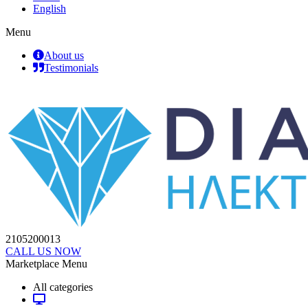
English
Menu
About us
Testimonials
2105200013
CALL US NOW
Marketplace Menu
All categories