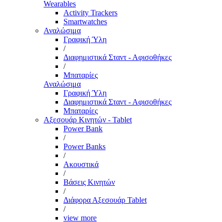
Wearables
Activity Trackers
Smartwatches
Αναλώσιμα
Γραφική Ύλη
/
Διαφημιστικά Σταντ - Αφισοθήκες
/
Μπαταρίες
Αναλώσιμα
Γραφική Ύλη
Διαφημιστικά Σταντ - Αφισοθήκες
Μπαταρίες
Αξεσουάρ Κινητών - Tablet
Power Bank
/
Power Banks
/
Ακουστικά
/
Βάσεις Κινητών
/
Διάφορα Αξεσουάρ Tablet
/
view more