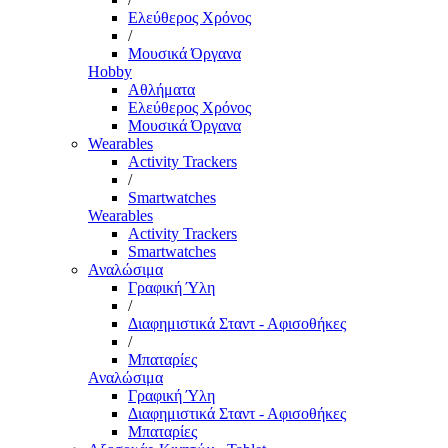
Ελεύθερος Χρόνος
/
Μουσικά Όργανα
Hobby
Αθλήματα
Ελεύθερος Χρόνος
Μουσικά Όργανα
Wearables
Activity Trackers
/
Smartwatches
Wearables
Activity Trackers
Smartwatches
Αναλώσιμα
Γραφική Ύλη
/
Διαφημιστικά Σταντ - Αφισοθήκες
/
Μπαταρίες
Αναλώσιμα
Γραφική Ύλη
Διαφημιστικά Σταντ - Αφισοθήκες
Μπαταρίες