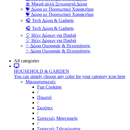
🎀 Μικρά αλλά Ξεχωριστά Δώρα
💝 Δώρα με Προσωπικό Χαρακτήρα
💝 Δώρα με Προσωπικό Χαρακτήρα
🎧 Tech Δώρα & Gadgets
🎧 Tech Δώρα & Gadgets
🎈 Ιδέες Δώρων για Παιδιά
🎈 Ιδέες Δώρων για Παιδιά
✨ Δώρα Ομορφιάς & Περιποίησης
✨ Δώρα Ομορφιάς & Περιποίησης
All categories
HOUSEHOLD & GARDEN
You can simply choose any color for your category icon here
Μικροσυσκευές
Fun Cooking
/
Πρωινό
/
Σκούπες
/
Συσκευές Μαγειρικής
/
Συσκευές Σιδερώματος