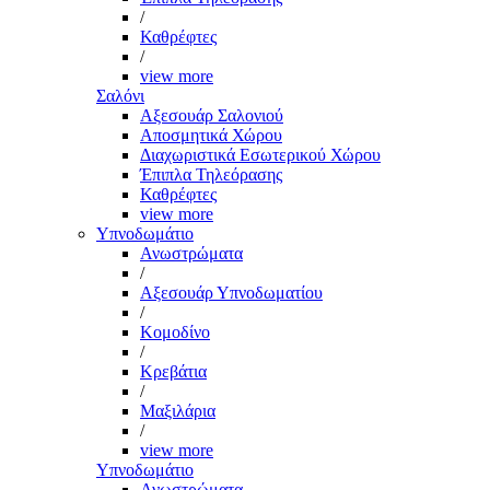
/
Καθρέφτες
/
view more
Σαλόνι
Αξεσουάρ Σαλονιού
Αποσμητικά Χώρου
Διαχωριστικά Εσωτερικού Χώρου
Έπιπλα Τηλεόρασης
Καθρέφτες
view more
Υπνοδωμάτιο
Ανωστρώματα
/
Αξεσουάρ Υπνοδωματίου
/
Κομοδίνο
/
Κρεβάτια
/
Μαξιλάρια
/
view more
Υπνοδωμάτιο
Ανωστρώματα