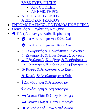
ΣΥΣΚΕΥΕΣ ΨΗΞΗΣ
AIR COOLER
ΑΝΕΜΙΣΤΗΡΕΣ
ΑΞΕΣΟΥΑΡ ΤΖΑΚΙΟΥ
ΑΞΕΣΟΥΑΡ ΤΖΑΚΙΟΥ
ΕΝΤΟΜΟΠΑΓΙΔΕΣ - ΕΝΤΟΜΟΑΠΩΘΗΤΙΚΑ
Συσκευές & Οργάνωση Κουζίνας
🎁 Ιδέες Δώρων για Κάθε Περίσταση
🏠 Τα Απαραίτητα για Κάθε Σπίτι
🏠 Τα Απαραίτητα για Κάθε Σπίτι
✨ Ξεχωριστές & Πρωτότυπες Συσκευές
✨ Ξεχωριστές & Πρωτότυπες Συσκευές
🍳 Εξοπλισμός Κουζίνας & Σερβιρίσματος
🍳 Εξοπλισμός Κουζίνας & Σερβιρίσματος
☕ Καφές & Απόλαυση στο Σπίτι
☕ Καφές & Απόλαυση στο Σπίτι
🕯️ Διακόσμηση & Ατμόσφαιρα
🕯️ Διακόσμηση & Ατμόσφαιρα
🛏️ Λευκά Είδη & Cozy Επιλογές
🛏️ Λευκά Είδη & Cozy Επιλογές
🎀 Μικρά αλλά Ξεχωριστά Δώρα