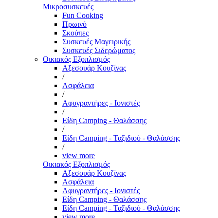
Μικροσυσκευές
Fun Cooking
Πρωινό
Σκούπες
Συσκευές Μαγειρικής
Συσκευές Σιδερώματος
Οικιακός Εξοπλισμός
Αξεσουάρ Κουζίνας
/
Ασφάλεια
/
Αφυγραντήρες - Ιονιστές
/
Είδη Camping - Θαλάσσης
/
Είδη Camping - Ταξιδιού - Θαλάσσης
/
view more
Οικιακός Εξοπλισμός
Αξεσουάρ Κουζίνας
Ασφάλεια
Αφυγραντήρες - Ιονιστές
Είδη Camping - Θαλάσσης
Είδη Camping - Ταξιδιού - Θαλάσσης
view more