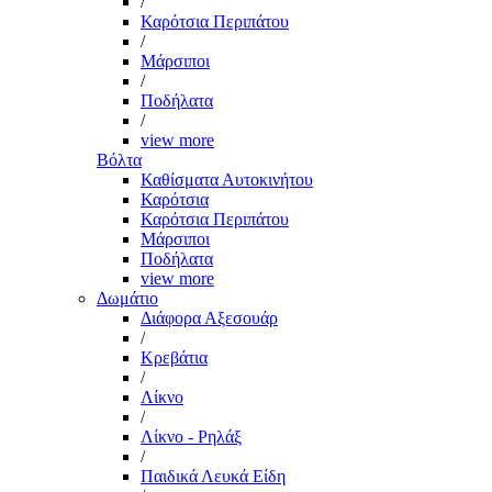
/
Καρότσια Περιπάτου
/
Μάρσιποι
/
Ποδήλατα
/
view more
Βόλτα
Καθίσματα Αυτοκινήτου
Καρότσια
Καρότσια Περιπάτου
Μάρσιποι
Ποδήλατα
view more
Δωμάτιο
Διάφορα Αξεσουάρ
/
Κρεβάτια
/
Λίκνο
/
Λίκνο - Ρηλάξ
/
Παιδικά Λευκά Είδη