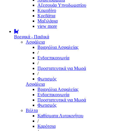
Αξεσουάρ Υπνοδωματίου
Κομοδίνο
Κρεβάτια
Μαξιλάρια
view more
Βρεφικά - Παιδικά
Ασφάλεια
Βραχιόλια Ασφαλείας
/
Ενδοεπικοινωνία
/
Προστατευτικά για Μωρά
/
Φωτισμός
Ασφάλεια
Βραχιόλια Ασφαλείας
Ενδοεπικοινωνία
Προστατευτικά για Μωρά
Φωτισμός
Βόλτα
Καθίσματα Αυτοκινήτου
/
Καρότσια