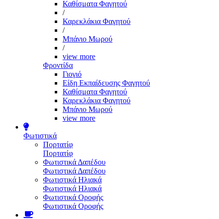
Καθίσματα Φαγητού
/
Καρεκλάκια Φαγητού
/
Μπάνιο Μωρού
/
view more
Φροντίδα
Γιογιό
Είδη Εκπαίδευσης Φαγητού
Καθίσματα Φαγητού
Καρεκλάκια Φαγητού
Μπάνιο Μωρού
view more
Φωτιστικά
Πορτατίφ
Πορτατίφ
Φωτιστικά Δαπέδου
Φωτιστικά Δαπέδου
Φωτιστικά Ηλιακά
Φωτιστικά Ηλιακά
Φωτιστικά Οροφής
Φωτιστικά Οροφής