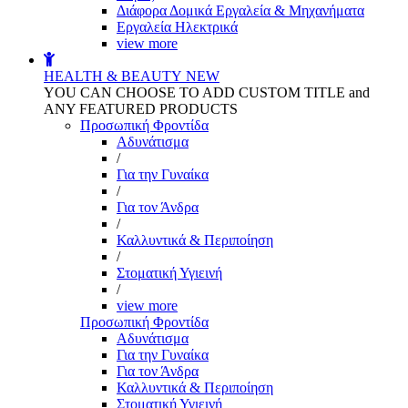
Διάφορα Δομικά Εργαλεία & Μηχανήματα
Εργαλεία Ηλεκτρικά
view more
HEALTH & BEAUTY
NEW
YOU CAN CHOOSE TO ADD CUSTOM TITLE and
ANY FEATURED PRODUCTS
Προσωπική Φροντίδα
Αδυνάτισμα
/
Για την Γυναίκα
/
Για τον Άνδρα
/
Καλλυντικά & Περιποίηση
/
Στοματική Υγιεινή
/
view more
Προσωπική Φροντίδα
Αδυνάτισμα
Για την Γυναίκα
Για τον Άνδρα
Καλλυντικά & Περιποίηση
Στοματική Υγιεινή