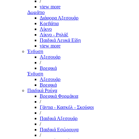
/
view more
Δωμάτιο
Διάφορα Αξεσουάρ
Κρεβάτια
Λίκνο
Λίκνο - Ρηλάξ
Παιδικά Λευκά Είδη
view more
Ένδυση
Αξεσουάρ
/
Βρεφικά
Ένδυση
Αξεσουάρ
Βρεφικά
Παιδικά Ρούχα
Βρεφικά Φορμάκια
/
Γάντια - Κασκόλ - Σκούφοι
/
Παιδικά Αξεσουάρ
/
Παιδικά Εσώρουχα
/