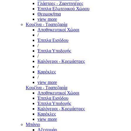
Γλάστρες - Ζαρντινιέρες
Έπιπλα Εξωτερικού Χώρου
Θερμοκήπια
view more
Κουζίνα - Τραπεζαρία
Αποθηκευτικοί Χώροι
/
Έπιπλα Εισόδου
/
Έπιπλα Υποδοχής
/
Καλόγεροι - Κρεμάστρες
/
Καρέκλες
/
view more
Κουζίνα - Τραπεζαρία
Αποθηκευτικοί Χώροι
Έπιπλα Εισόδου
Έπιπλα Υποδοχής
Καλόγεροι - Κρεμάστρες
Καρέκλες
view more
Μπάνιο
Αξεσουάρ