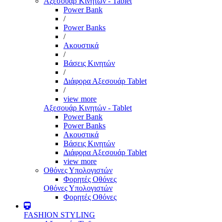
Αξεσουάρ Κινητών - Tablet
Power Bank
/
Power Banks
/
Ακουστικά
/
Βάσεις Κινητών
/
Διάφορα Αξεσουάρ Tablet
/
view more
Αξεσουάρ Κινητών - Tablet
Power Bank
Power Banks
Ακουστικά
Βάσεις Κινητών
Διάφορα Αξεσουάρ Tablet
view more
Οθόνες Υπολογιστών
Φορητές Οθόνες
Οθόνες Υπολογιστών
Φορητές Οθόνες
FASHION STYLING