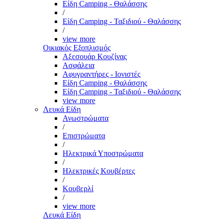
Είδη Camping - Θαλάσσης
/
Είδη Camping - Ταξιδιού - Θαλάσσης
/
view more
Οικιακός Εξοπλισμός
Αξεσουάρ Κουζίνας
Ασφάλεια
Αφυγραντήρες - Ιονιστές
Είδη Camping - Θαλάσσης
Είδη Camping - Ταξιδιού - Θαλάσσης
view more
Λευκά Είδη
Ανωστρώματα
/
Επιστρώματα
/
Ηλεκτρικά Υποστρώματα
/
Ηλεκτρικές Κουβέρτες
/
Κουβερλί
/
view more
Λευκά Είδη