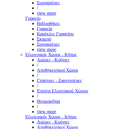
Συρταριέρες
/
view more
Γραφείο
Βιβλιοθήκες
Γραφεία
Καρέκλες Γραφείου
Σκαμπό
Συρταριέρες
view more
Εξωτερικός Χώρος - Κήπος
Αιώρες - Κούνιες
/
Αποθηκευτικοί Χώροι
/
Γλάστρες - Ζαρντινιέρες
/
Έπιπλα Εξωτερικού Χώρου
/
Θερμοκήπια
/
view more
Εξωτερικός Χώρος - Κήπος
Αιώρες - Κούνιες
Αποθηκευτικοί Χώροι