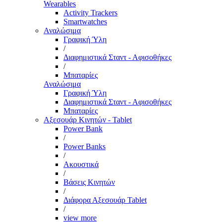
Wearables
Activity Trackers
Smartwatches
Αναλώσιμα
Γραφική Ύλη
/
Διαφημιστικά Σταντ - Αφισοθήκες
/
Μπαταρίες
Αναλώσιμα
Γραφική Ύλη
Διαφημιστικά Σταντ - Αφισοθήκες
Μπαταρίες
Αξεσουάρ Κινητών - Tablet
Power Bank
/
Power Banks
/
Ακουστικά
/
Βάσεις Κινητών
/
Διάφορα Αξεσουάρ Tablet
/
view more