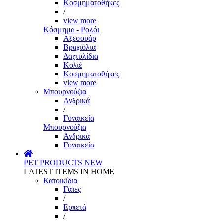
Κοσμηματοθήκες
/
view more
Κόσμημα - Ρολόι
Αξεσουάρ
Βραχιόλια
Δαχτυλίδια
Κολιέ
Κοσμηματοθήκες
view more
Μπουρνούζια
Ανδρικά
/
Γυναικεία
Μπουρνούζια
Ανδρικά
Γυναικεία
PET PRODUCTS
NEW
LATEST ITEMS IN HOME
Κατοικίδια
Γάτες
/
Ερπετά
/