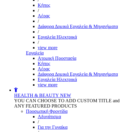
Kήπος
/
Αέρας
/
Διάφορα Δομικά Εργαλεία & Μηχανήματα
/
Εργαλεία Ηλεκτρικά
/
view more
Εργαλεία
Aτομική Προστασία
Kήπος
Αέρας
Διάφορα Δομικά Εργαλεία & Μηχανήματα
Εργαλεία Ηλεκτρικά
view more
HEALTH & BEAUTY
NEW
YOU CAN CHOOSE TO ADD CUSTOM TITLE and
ANY FEATURED PRODUCTS
Προσωπική Φροντίδα
Αδυνάτισμα
/
Για την Γυναίκα