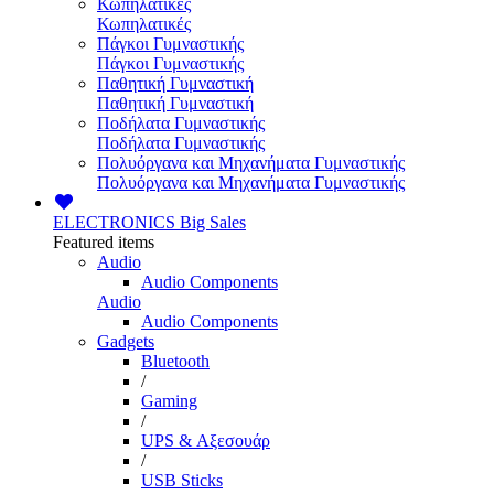
Κωπηλατικές
Κωπηλατικές
Πάγκοι Γυμναστικής
Πάγκοι Γυμναστικής
Παθητική Γυμναστική
Παθητική Γυμναστική
Ποδήλατα Γυμναστικής
Ποδήλατα Γυμναστικής
Πολυόργανα και Μηχανήματα Γυμναστικής
Πολυόργανα και Μηχανήματα Γυμναστικής
ELECTRONICS
Big Sales
Featured items
Audio
Audio Components
Audio
Audio Components
Gadgets
Bluetooth
/
Gaming
/
UPS & Αξεσουάρ
/
USB Sticks