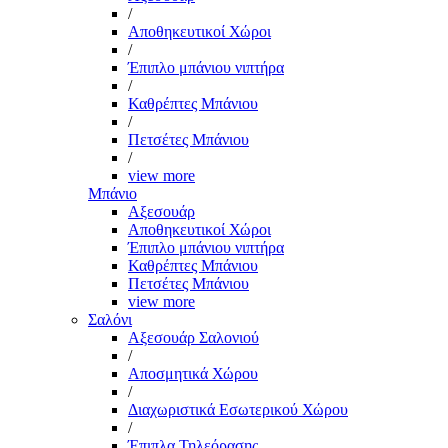
/
Αποθηκευτικοί Χώροι
/
Έπιπλο μπάνιου νιπτήρα
/
Καθρέπτες Μπάνιου
/
Πετσέτες Μπάνιου
/
view more
Μπάνιο
Αξεσουάρ
Αποθηκευτικοί Χώροι
Έπιπλο μπάνιου νιπτήρα
Καθρέπτες Μπάνιου
Πετσέτες Μπάνιου
view more
Σαλόνι
Αξεσουάρ Σαλονιού
/
Αποσμητικά Χώρου
/
Διαχωριστικά Εσωτερικού Χώρου
/
Έπιπλα Τηλεόρασης