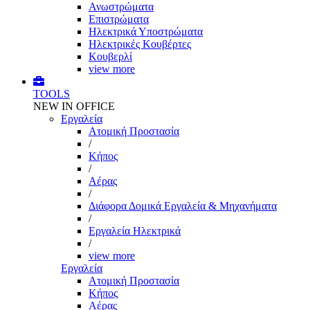
Ανωστρώματα
Επιστρώματα
Ηλεκτρικά Υποστρώματα
Ηλεκτρικές Κουβέρτες
Κουβερλί
view more
TOOLS
NEW IN OFFICE
Εργαλεία
Aτομική Προστασία
/
Kήπος
/
Αέρας
/
Διάφορα Δομικά Εργαλεία & Μηχανήματα
/
Εργαλεία Ηλεκτρικά
/
view more
Εργαλεία
Aτομική Προστασία
Kήπος
Αέρας