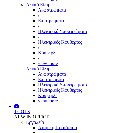
Λευκά Είδη
Ανωστρώματα
/
Επιστρώματα
/
Ηλεκτρικά Υποστρώματα
/
Ηλεκτρικές Κουβέρτες
/
Κουβερλί
/
view more
Λευκά Είδη
Ανωστρώματα
Επιστρώματα
Ηλεκτρικά Υποστρώματα
Ηλεκτρικές Κουβέρτες
Κουβερλί
view more
TOOLS
NEW IN OFFICE
Εργαλεία
Aτομική Προστασία
/