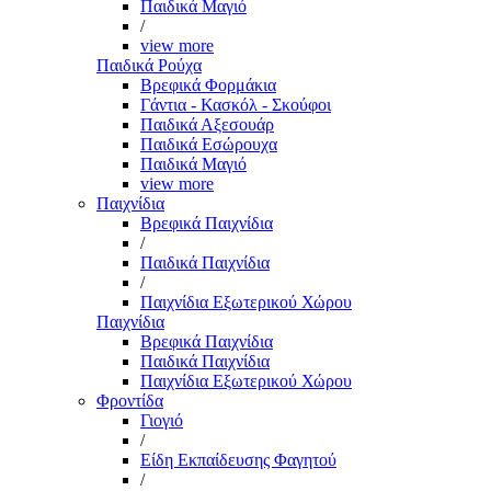
Παιδικά Μαγιό
/
view more
Παιδικά Ρούχα
Βρεφικά Φορμάκια
Γάντια - Κασκόλ - Σκούφοι
Παιδικά Αξεσουάρ
Παιδικά Εσώρουχα
Παιδικά Μαγιό
view more
Παιχνίδια
Βρεφικά Παιχνίδια
/
Παιδικά Παιχνίδια
/
Παιχνίδια Εξωτερικού Χώρου
Παιχνίδια
Βρεφικά Παιχνίδια
Παιδικά Παιχνίδια
Παιχνίδια Εξωτερικού Χώρου
Φροντίδα
Γιογιό
/
Είδη Εκπαίδευσης Φαγητού
/