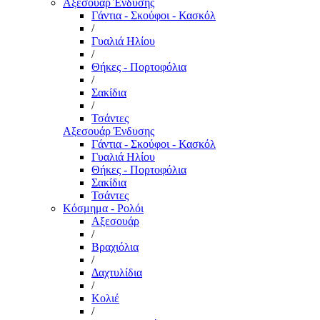
Αξεσουάρ Ένδυσης
Γάντια - Σκούφοι - Κασκόλ
/
Γυαλιά Ηλίου
/
Θήκες - Πορτοφόλια
/
Σακίδια
/
Τσάντες
Αξεσουάρ Ένδυσης
Γάντια - Σκούφοι - Κασκόλ
Γυαλιά Ηλίου
Θήκες - Πορτοφόλια
Σακίδια
Τσάντες
Κόσμημα - Ρολόι
Αξεσουάρ
/
Βραχιόλια
/
Δαχτυλίδια
/
Κολιέ
/