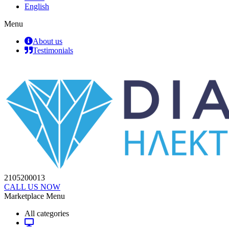
English
Menu
About us
Testimonials
2105200013
CALL US NOW
Marketplace Menu
All categories