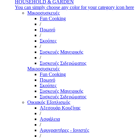
HOUSEHOLD & GARDEN
You can simply choose any color for your category icon here
Μικροσυσκευές
Fun Cooking
/
Πρωινό
/
Σκούπες
/
Συσκευές Μαγειρικής
/
Συσκευές Σιδερώματος
Μικροσυσκευές
Fun Cooking
Πρωινό
Σκούπες
Συσκευές Μαγειρικής
Συσκευές Σιδερώματος
Οικιακός Εξοπλισμός
Αξεσουάρ Κουζίνας
/
Ασφάλεια
/
Αφυγραντήρες - Ιονιστές
/