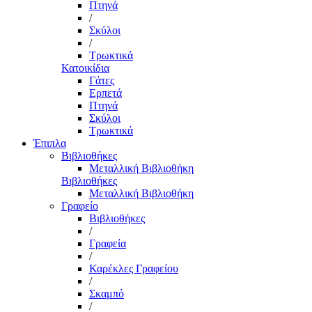
Πτηνά
/
Σκύλοι
/
Τρωκτικά
Κατοικίδια
Γάτες
Ερπετά
Πτηνά
Σκύλοι
Τρωκτικά
Έπιπλα
Βιβλιοθήκες
Μεταλλική Βιβλιοθήκη
Βιβλιοθήκες
Μεταλλική Βιβλιοθήκη
Γραφείο
Βιβλιοθήκες
/
Γραφεία
/
Καρέκλες Γραφείου
/
Σκαμπό
/