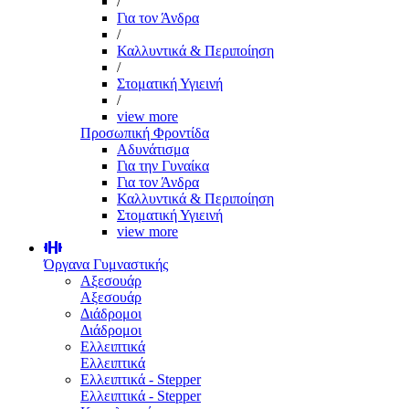
/
Για τον Άνδρα
/
Καλλυντικά & Περιποίηση
/
Στοματική Υγιεινή
/
view more
Προσωπική Φροντίδα
Αδυνάτισμα
Για την Γυναίκα
Για τον Άνδρα
Καλλυντικά & Περιποίηση
Στοματική Υγιεινή
view more
Όργανα Γυμναστικής
Αξεσουάρ
Αξεσουάρ
Διάδρομοι
Διάδρομοι
Ελλειπτικά
Ελλειπτικά
Ελλειπτικά - Stepper
Ελλειπτικά - Stepper