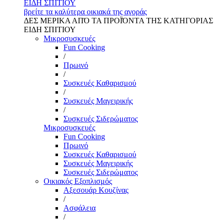
ΕΙΔΗ ΣΠΙΤΙΟΥ
βρείτε τα καλύτερα οικιακά της αγοράς
ΔΕΣ ΜΕΡΙΚΑ ΑΠΌ ΤΑ ΠΡΟΪΌΝΤΑ ΤΗΣ ΚΑΤΗΓΟΡΙΑΣ
ΕΙΔΗ ΣΠΙΤΙΟΥ
Μικροσυσκευές
Fun Cooking
/
Πρωινό
/
Συσκευές Καθαρισμού
/
Συσκευές Μαγειρικής
/
Συσκευές Σιδερώματος
Μικροσυσκευές
Fun Cooking
Πρωινό
Συσκευές Καθαρισμού
Συσκευές Μαγειρικής
Συσκευές Σιδερώματος
Οικιακός Εξοπλισμός
Αξεσουάρ Κουζίνας
/
Ασφάλεια
/