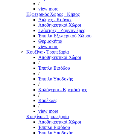
/
view more
Εξωτερικός Χώρος - Κήπος
Αιώρες - Κούνιες
Αποθηκευτικοί Χώροι
Γλάστρες - Ζαρντινιέρες
Έπιπλα Εξωτερικού Χώρου
Θερμοκήπια
view more
Κουζίνα - Τραπεζαρία
Αποθηκευτικοί Χώροι
/
Έπιπλα Εισόδου
/
Έπιπλα Υποδοχής
/
Καλόγεροι - Κρεμάστρες
/
Καρέκλες
/
view more
Κουζίνα - Τραπεζαρία
Αποθηκευτικοί Χώροι
Έπιπλα Εισόδου
Έπιπλα Υποδοχής