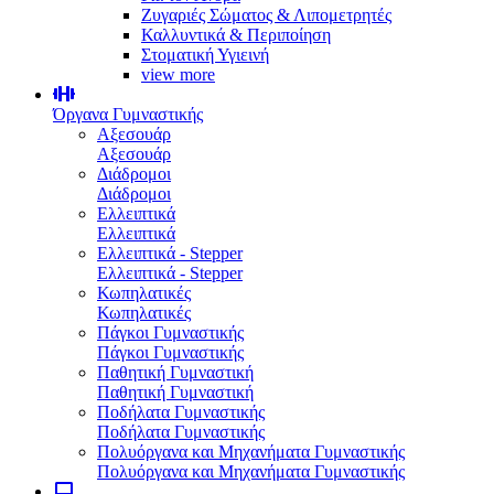
Ζυγαριές Σώματος & Λιπομετρητές
Καλλυντικά & Περιποίηση
Στοματική Υγιεινή
view more
Όργανα Γυμναστικής
Αξεσουάρ
Αξεσουάρ
Διάδρομοι
Διάδρομοι
Ελλειπτικά
Ελλειπτικά
Ελλειπτικά - Stepper
Ελλειπτικά - Stepper
Κωπηλατικές
Κωπηλατικές
Πάγκοι Γυμναστικής
Πάγκοι Γυμναστικής
Παθητική Γυμναστική
Παθητική Γυμναστική
Ποδήλατα Γυμναστικής
Ποδήλατα Γυμναστικής
Πολυόργανα και Μηχανήματα Γυμναστικής
Πολυόργανα και Μηχανήματα Γυμναστικής