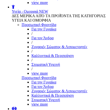
view more
Υγεία - Ομορφιά
NEW
ΔΕΣ ΜΕΡΙΚΑ ΑΠΌ ΤΑ ΠΡΟΪΌΝΤΑ ΤΗΣ ΚΑΤΗΓΟΡΙΑΣ
ΥΓΕΙΑ ΚΑΙ ΟΜΟΡΦΙΑ
Προσωπική Φροντίδα
Για την Γυναίκα
/
Για τον Άνδρα
/
Ζυγαριές Σώματος & Λιπομετρητές
/
Καλλυντικά & Περιποίηση
/
Στοματική Υγιεινή
/
view more
Προσωπική Φροντίδα
Για την Γυναίκα
Για τον Άνδρα
Ζυγαριές Σώματος & Λιπομετρητές
Καλλυντικά & Περιποίηση
Στοματική Υγιεινή
view more