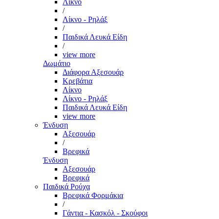
Λίκνο
/
Λίκνο - Ρηλάξ
/
Παιδικά Λευκά Είδη
/
view more
Δωμάτιο
Διάφορα Αξεσουάρ
Κρεβάτια
Λίκνο
Λίκνο - Ρηλάξ
Παιδικά Λευκά Είδη
view more
Ένδυση
Αξεσουάρ
/
Βρεφικά
Ένδυση
Αξεσουάρ
Βρεφικά
Παιδικά Ρούχα
Βρεφικά Φορμάκια
/
Γάντια - Κασκόλ - Σκούφοι