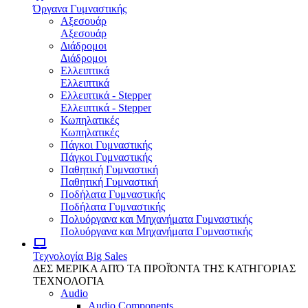
Όργανα Γυμναστικής
Αξεσουάρ
Αξεσουάρ
Διάδρομοι
Διάδρομοι
Ελλειπτικά
Ελλειπτικά
Ελλειπτικά - Stepper
Ελλειπτικά - Stepper
Κωπηλατικές
Κωπηλατικές
Πάγκοι Γυμναστικής
Πάγκοι Γυμναστικής
Παθητική Γυμναστική
Παθητική Γυμναστική
Ποδήλατα Γυμναστικής
Ποδήλατα Γυμναστικής
Πολυόργανα και Μηχανήματα Γυμναστικής
Πολυόργανα και Μηχανήματα Γυμναστικής
Τεχνολογία
Big Sales
ΔΕΣ ΜΕΡΙΚΑ ΑΠΌ ΤΑ ΠΡΟΪΌΝΤΑ ΤΗΣ ΚΑΤΗΓΟΡΙΑΣ
ΤΕΧΝΟΛΟΓΙΑ
Audio
Audio Components