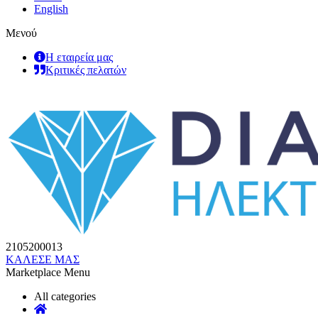
English
Μενού
Η εταιρεία μας
Κριτικές πελατών
2105200013
ΚΑΛΕΣΕ ΜΑΣ
Marketplace Menu
All categories