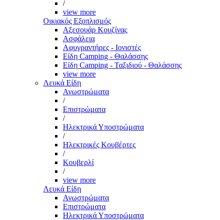
/
view more
Οικιακός Εξοπλισμός
Αξεσουάρ Κουζίνας
Ασφάλεια
Αφυγραντήρες - Ιονιστές
Είδη Camping - Θαλάσσης
Είδη Camping - Ταξιδιού - Θαλάσσης
view more
Λευκά Είδη
Ανωστρώματα
/
Επιστρώματα
/
Ηλεκτρικά Υποστρώματα
/
Ηλεκτρικές Κουβέρτες
/
Κουβερλί
/
view more
Λευκά Είδη
Ανωστρώματα
Επιστρώματα
Ηλεκτρικά Υποστρώματα