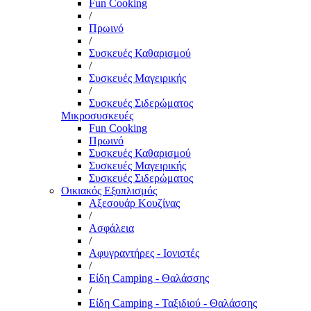
Fun Cooking
/
Πρωινό
/
Συσκευές Καθαρισμού
/
Συσκευές Μαγειρικής
/
Συσκευές Σιδερώματος
Μικροσυσκευές
Fun Cooking
Πρωινό
Συσκευές Καθαρισμού
Συσκευές Μαγειρικής
Συσκευές Σιδερώματος
Οικιακός Εξοπλισμός
Αξεσουάρ Κουζίνας
/
Ασφάλεια
/
Αφυγραντήρες - Ιονιστές
/
Είδη Camping - Θαλάσσης
/
Είδη Camping - Ταξιδιού - Θαλάσσης