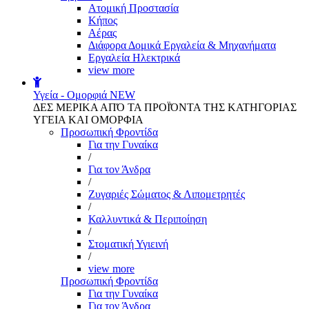
Aτομική Προστασία
Kήπος
Αέρας
Διάφορα Δομικά Εργαλεία & Μηχανήματα
Εργαλεία Ηλεκτρικά
view more
Υγεία - Ομορφιά
NEW
ΔΕΣ ΜΕΡΙΚΑ ΑΠΌ ΤΑ ΠΡΟΪΌΝΤΑ ΤΗΣ ΚΑΤΗΓΟΡΙΑΣ
ΥΓΕΙΑ ΚΑΙ ΟΜΟΡΦΙΑ
Προσωπική Φροντίδα
Για την Γυναίκα
/
Για τον Άνδρα
/
Ζυγαριές Σώματος & Λιπομετρητές
/
Καλλυντικά & Περιποίηση
/
Στοματική Υγιεινή
/
view more
Προσωπική Φροντίδα
Για την Γυναίκα
Για τον Άνδρα