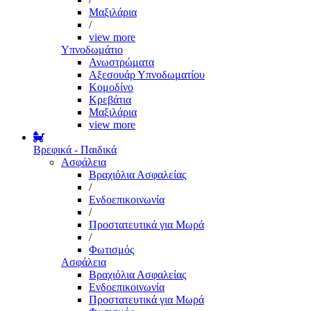
Μαξιλάρια
/
view more
Υπνοδωμάτιο
Ανωστρώματα
Αξεσουάρ Υπνοδωματίου
Κομοδίνο
Κρεβάτια
Μαξιλάρια
view more
Βρεφικά - Παιδικά
Ασφάλεια
Βραχιόλια Ασφαλείας
/
Ενδοεπικοινωνία
/
Προστατευτικά για Μωρά
/
Φωτισμός
Ασφάλεια
Βραχιόλια Ασφαλείας
Ενδοεπικοινωνία
Προστατευτικά για Μωρά