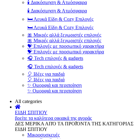
🕯️ Διακόσμηση & Ατμόσφαιρα
🕯️ Διακόσμηση & Ατμόσφαιρα
🛏️ Λευκά Είδη & Cozy Επιλογές
🛏️ Λευκά Είδη & Cozy Επιλογές
🎀 Μικρές αλλά ξεχωριστές επιλογές
🎀 Μικρές αλλά ξεχωριστές επιλογές
💝 Επιλογές με προσωπικό χαρακτήρα
💝 Επιλογές με προσωπικό χαρακτήρα
🎧 Tech επιλογές & gadgets
🎧 Tech επιλογές & gadgets
🎈 Ιδέες για παιδιά
🎈 Ιδέες για παιδιά
✨ Ομορφιά και περιποίηση
✨ Ομορφιά και περιποίηση
All categories
ΕΙΔΗ ΣΠΙΤΙΟΥ
βρείτε τα καλύτερα οικιακά της αγοράς
ΔΕΣ ΜΕΡΙΚΑ ΑΠΌ ΤΑ ΠΡΟΪΌΝΤΑ ΤΗΣ ΚΑΤΗΓΟΡΙΑΣ
ΕΙΔΗ ΣΠΙΤΙΟΥ
Μικροσυσκευές