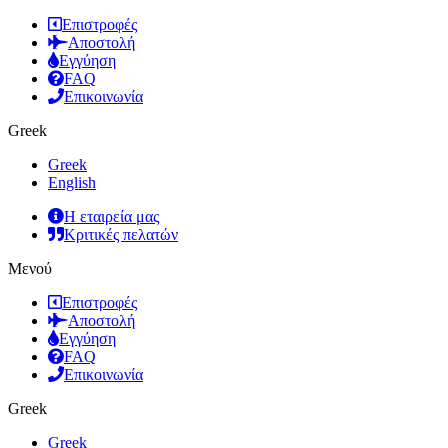
Επιστροφές
Αποστολή
Εγγύηση
FAQ
Επικοινωνία
Greek
Greek
English
Η εταιρεία μας
Κριτικές πελατών
Μενού
Επιστροφές
Αποστολή
Εγγύηση
FAQ
Επικοινωνία
Greek
Greek