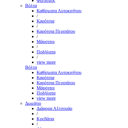
Φωτισμός
Βόλτα
Καθίσματα Αυτοκινήτου
/
Καρότσια
/
Καρότσια Περιπάτου
/
Μάρσιποι
/
Ποδήλατα
/
view more
Βόλτα
Καθίσματα Αυτοκινήτου
Καρότσια
Καρότσια Περιπάτου
Μάρσιποι
Ποδήλατα
view more
Δωμάτιο
Διάφορα Αξεσουάρ
/
Κρεβάτια
/