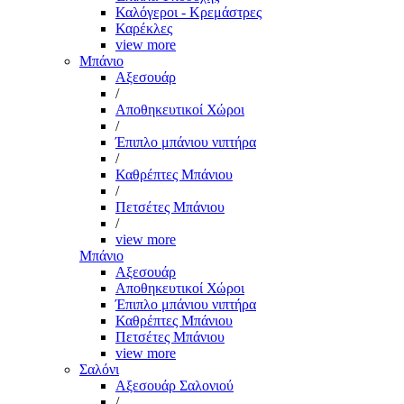
Καλόγεροι - Κρεμάστρες
Καρέκλες
view more
Μπάνιο
Αξεσουάρ
/
Αποθηκευτικοί Χώροι
/
Έπιπλο μπάνιου νιπτήρα
/
Καθρέπτες Μπάνιου
/
Πετσέτες Μπάνιου
/
view more
Μπάνιο
Αξεσουάρ
Αποθηκευτικοί Χώροι
Έπιπλο μπάνιου νιπτήρα
Καθρέπτες Μπάνιου
Πετσέτες Μπάνιου
view more
Σαλόνι
Αξεσουάρ Σαλονιού
/