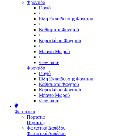
Φροντίδα
Γιογιό
/
Είδη Εκπαίδευσης Φαγητού
/
Καθίσματα Φαγητού
/
Καρεκλάκια Φαγητού
/
Μπάνιο Μωρού
/
view more
Φροντίδα
Γιογιό
Είδη Εκπαίδευσης Φαγητού
Καθίσματα Φαγητού
Καρεκλάκια Φαγητού
Μπάνιο Μωρού
view more
Φωτιστικά
Πορτατίφ
Πορτατίφ
Φωτιστικά Δαπέδου
Φωτιστικά Δαπέδου