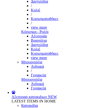
Δαχτυλίδια
/
Κολιέ
/
Κοσμηματοθήκες
/
view more
Κόσμημα - Ρολόι
Αξεσουάρ
Βραχιόλια
Δαχτυλίδια
Κολιέ
Κοσμηματοθήκες
view more
Μπουρνούζια
Ανδρικά
/
Γυναικεία
Μπουρνούζια
Ανδρικά
Γυναικεία
Αξεσουαρ κατοικιδιων
NEW
LATEST ITEMS IN HOME
Κατοικίδια