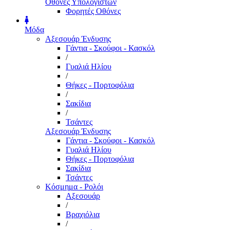
Οθόνες Υπολογιστών
Φορητές Οθόνες
Μόδα
Αξεσουάρ Ένδυσης
Γάντια - Σκούφοι - Κασκόλ
/
Γυαλιά Ηλίου
/
Θήκες - Πορτοφόλια
/
Σακίδια
/
Τσάντες
Αξεσουάρ Ένδυσης
Γάντια - Σκούφοι - Κασκόλ
Γυαλιά Ηλίου
Θήκες - Πορτοφόλια
Σακίδια
Τσάντες
Κόσμημα - Ρολόι
Αξεσουάρ
/
Βραχιόλια
/