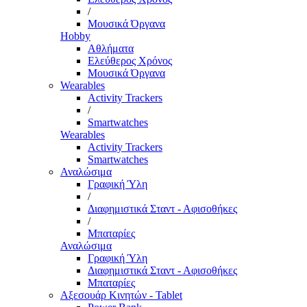
/
Μουσικά Όργανα
Hobby
Αθλήματα
Ελεύθερος Χρόνος
Μουσικά Όργανα
Wearables
Activity Trackers
/
Smartwatches
Wearables
Activity Trackers
Smartwatches
Αναλώσιμα
Γραφική Ύλη
/
Διαφημιστικά Σταντ - Αφισοθήκες
/
Μπαταρίες
Αναλώσιμα
Γραφική Ύλη
Διαφημιστικά Σταντ - Αφισοθήκες
Μπαταρίες
Αξεσουάρ Κινητών - Tablet