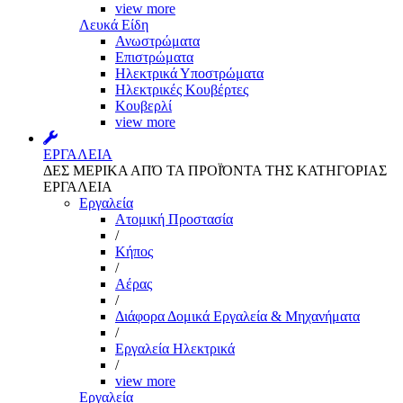
view more
Λευκά Είδη
Ανωστρώματα
Επιστρώματα
Ηλεκτρικά Υποστρώματα
Ηλεκτρικές Κουβέρτες
Κουβερλί
view more
ΕΡΓΑΛΕΙΑ
ΔΕΣ ΜΕΡΙΚΑ ΑΠΌ ΤΑ ΠΡΟΪΌΝΤΑ ΤΗΣ ΚΑΤΗΓΟΡΙΑΣ
ΕΡΓΑΛΕΙΑ
Εργαλεία
Aτομική Προστασία
/
Kήπος
/
Αέρας
/
Διάφορα Δομικά Εργαλεία & Μηχανήματα
/
Εργαλεία Ηλεκτρικά
/
view more
Εργαλεία