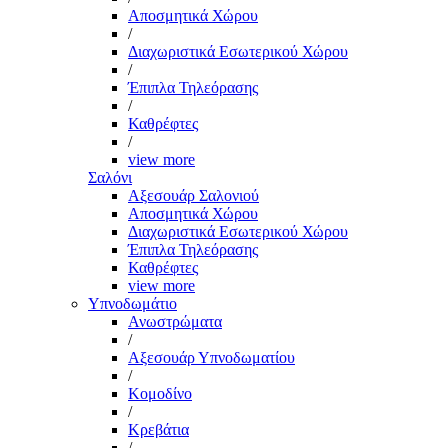
Αποσμητικά Χώρου
/
Διαχωριστικά Εσωτερικού Χώρου
/
Έπιπλα Τηλεόρασης
/
Καθρέφτες
/
view more
Σαλόνι
Αξεσουάρ Σαλονιού
Αποσμητικά Χώρου
Διαχωριστικά Εσωτερικού Χώρου
Έπιπλα Τηλεόρασης
Καθρέφτες
view more
Υπνοδωμάτιο
Ανωστρώματα
/
Αξεσουάρ Υπνοδωματίου
/
Κομοδίνο
/
Κρεβάτια
/