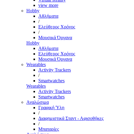
view more
Hobby
Αθλήματα
/
Ελεύθερος Χρόνος
/
Μουσικά Όργανα
Hobby
Αθλήματα
Ελεύθερος Χρόνος
Μουσικά Όργανα
Wearables
Activity Trackers
/
Smartwatches
Wearables
Activity Trackers
Smartwatches
Αναλώσιμα
Γραφική Ύλη
/
Διαφημιστικά Σταντ - Αφισοθήκες
/
Μπαταρίες