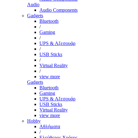
Audio
Audio Components
Gadgets
Bluetooth
/
Gaming
/
UPS & Αξεσουάρ
/
USB Sticks
/
Virtual Reality
/
view more
Gadgets
Bluetooth
Gaming
UPS & Αξεσουάρ
USB Sticks
Virtual Reality
view more
Hobby
Αθλήματα
/
Ελεύθερος Χρόνος