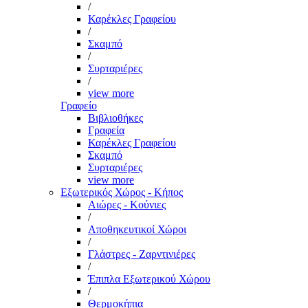
/
Καρέκλες Γραφείου
/
Σκαμπό
/
Συρταριέρες
/
view more
Γραφείο
Βιβλιοθήκες
Γραφεία
Καρέκλες Γραφείου
Σκαμπό
Συρταριέρες
view more
Εξωτερικός Χώρος - Κήπος
Αιώρες - Κούνιες
/
Αποθηκευτικοί Χώροι
/
Γλάστρες - Ζαρντινιέρες
/
Έπιπλα Εξωτερικού Χώρου
/
Θερμοκήπια