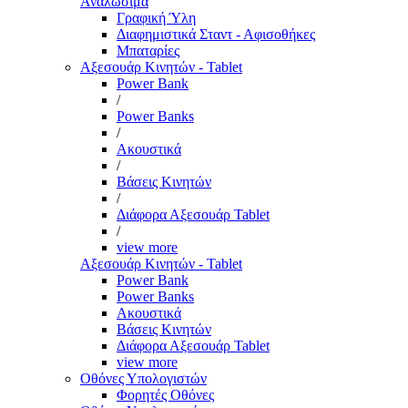
Αναλώσιμα
Γραφική Ύλη
Διαφημιστικά Σταντ - Αφισοθήκες
Μπαταρίες
Αξεσουάρ Κινητών - Tablet
Power Bank
/
Power Banks
/
Ακουστικά
/
Βάσεις Κινητών
/
Διάφορα Αξεσουάρ Tablet
/
view more
Αξεσουάρ Κινητών - Tablet
Power Bank
Power Banks
Ακουστικά
Βάσεις Κινητών
Διάφορα Αξεσουάρ Tablet
view more
Οθόνες Υπολογιστών
Φορητές Οθόνες