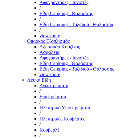
Αφυγραντήρες - Ιονιστές
/
Είδη Camping - Θαλάσσης
/
Είδη Camping - Ταξιδιού - Θαλάσσης
/
view more
Οικιακός Εξοπλισμός
Αξεσουάρ Κουζίνας
Ασφάλεια
Αφυγραντήρες - Ιονιστές
Είδη Camping - Θαλάσσης
Είδη Camping - Ταξιδιού - Θαλάσσης
view more
Λευκά Είδη
Ανωστρώματα
/
Επιστρώματα
/
Ηλεκτρικά Υποστρώματα
/
Ηλεκτρικές Κουβέρτες
/
Κουβερλί
/