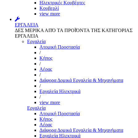
Ηλεκτρικές Κουβέρτες
Κουβερλί
view more
ΕΡΓΑΛΕΙΑ
ΔΕΣ ΜΕΡΙΚΑ ΑΠΌ ΤΑ ΠΡΟΪΌΝΤΑ ΤΗΣ ΚΑΤΗΓΟΡΙΑΣ
ΕΡΓΑΛΕΙΑ
Εργαλεία
Aτομική Προστασία
/
Kήπος
/
Αέρας
/
Διάφορα Δομικά Εργαλεία & Μηχανήματα
/
Εργαλεία Ηλεκτρικά
/
view more
Εργαλεία
Aτομική Προστασία
Kήπος
Αέρας
Διάφορα Δομικά Εργαλεία & Μηχανήματα
Εργαλεία Ηλεκτρικά