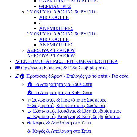
ΗΛΕΚΤΡΙΚΕΣ ΚΟΥΒΕΡΤΕΣ
ΘΕΡΜΑΣΤΡΕΣ
ΣΥΣΚΕΥΕΣ ΔΡΟΣΙΑΣ & ΨΥΞΗΣ
AIR COOLER
/
ΑΝΕΜΙΣΤΗΡΕΣ
ΣΥΣΚΕΥΕΣ ΔΡΟΣΙΑΣ & ΨΥΞΗΣ
AIR COOLER
ΑΝΕΜΙΣΤΗΡΕΣ
ΑΞΕΣΟΥΑΡ ΤΖΑΚΙΟΥ
ΑΞΕΣΟΥΑΡ ΤΖΑΚΙΟΥ
🦟 ΕΝΤΟΜΟΠΑΓΙΔΕΣ - ΕΝΤΟΜΟΑΠΩΘΗΤΙΚΑ
🍽️ Οργάνωση Κουζίνας & Είδη Σερβιρίσματος
🎁🏠 Προτάσεις δώρων • Επιλογές για το σπίτι • Για σένα
🏠 Τα Απαραίτητα για Κάθε Σπίτι
🏠 Τα Απαραίτητα για Κάθε Σπίτι
✨ Ξεχωριστές & Πρωτότυπες Συσκευές
✨ Ξεχωριστές & Πρωτότυπες Συσκευές
🍳 Εξοπλισμός Κουζίνας & Είδη Σερβιρίσματος
🍳 Εξοπλισμός Κουζίνας & Είδη Σερβιρίσματος
☕ Καφές & Απόλαυση στο Σπίτι
☕ Καφές & Απόλαυση στο Σπίτι