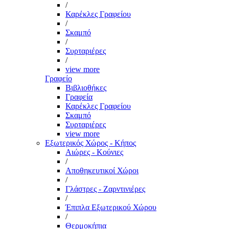
/
Καρέκλες Γραφείου
/
Σκαμπό
/
Συρταριέρες
/
view more
Γραφείο
Βιβλιοθήκες
Γραφεία
Καρέκλες Γραφείου
Σκαμπό
Συρταριέρες
view more
Εξωτερικός Χώρος - Κήπος
Αιώρες - Κούνιες
/
Αποθηκευτικοί Χώροι
/
Γλάστρες - Ζαρντινιέρες
/
Έπιπλα Εξωτερικού Χώρου
/
Θερμοκήπια