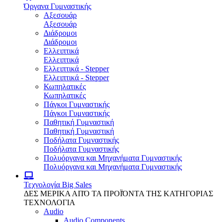
Όργανα Γυμναστικής
Αξεσουάρ
Αξεσουάρ
Διάδρομοι
Διάδρομοι
Ελλειπτικά
Ελλειπτικά
Ελλειπτικά - Stepper
Ελλειπτικά - Stepper
Κωπηλατικές
Κωπηλατικές
Πάγκοι Γυμναστικής
Πάγκοι Γυμναστικής
Παθητική Γυμναστική
Παθητική Γυμναστική
Ποδήλατα Γυμναστικής
Ποδήλατα Γυμναστικής
Πολυόργανα και Μηχανήματα Γυμναστικής
Πολυόργανα και Μηχανήματα Γυμναστικής
Τεχνολογία
Big Sales
ΔΕΣ ΜΕΡΙΚΑ ΑΠΌ ΤΑ ΠΡΟΪΌΝΤΑ ΤΗΣ ΚΑΤΗΓΟΡΙΑΣ
ΤΕΧΝΟΛΟΓΙΑ
Audio
Audio Components