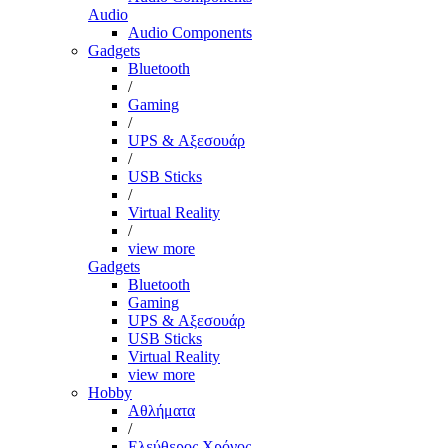
Audio
Audio Components
Gadgets
Bluetooth
/
Gaming
/
UPS & Αξεσουάρ
/
USB Sticks
/
Virtual Reality
/
view more
Gadgets
Bluetooth
Gaming
UPS & Αξεσουάρ
USB Sticks
Virtual Reality
view more
Hobby
Αθλήματα
/
Ελεύθερος Χρόνος