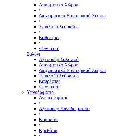
Αποσμητικά Χώρου
/
Διαχωριστικά Εσωτερικού Χώρου
/
Έπιπλα Τηλεόρασης
/
Καθρέφτες
/
view more
Σαλόνι
Αξεσουάρ Σαλονιού
Αποσμητικά Χώρου
Διαχωριστικά Εσωτερικού Χώρου
Έπιπλα Τηλεόρασης
Καθρέφτες
view more
Υπνοδωμάτιο
Ανωστρώματα
/
Αξεσουάρ Υπνοδωματίου
/
Κομοδίνο
/
Κρεβάτια
/