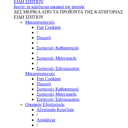
ΕΙΔΗ ΣΠΙΤΙΟΥ
βρείτε τα καλύτερα οικιακά της αγοράς
ΔΕΣ ΜΕΡΙΚΑ ΑΠΌ ΤΑ ΠΡΟΪΌΝΤΑ ΤΗΣ ΚΑΤΗΓΟΡΙΑΣ
ΕΙΔΗ ΣΠΙΤΙΟΥ
Μικροσυσκευές
Fun Cooking
/
Πρωινό
/
Συσκευές Καθαρισμού
/
Συσκευές Μαγειρικής
/
Συσκευές Σιδερώματος
Μικροσυσκευές
Fun Cooking
Πρωινό
Συσκευές Καθαρισμού
Συσκευές Μαγειρικής
Συσκευές Σιδερώματος
Οικιακός Εξοπλισμός
Αξεσουάρ Κουζίνας
/
Ασφάλεια
/