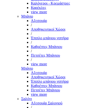
Καλόγεροι - Κρεμάστρες
Καρέκλες
view more
Μπάνιο
Αξεσουάρ
/
Αποθηκευτικοί Χώροι
/
Έπιπλο μπάνιου νιπτήρα
/
Καθρέπτες Μπάνιου
/
Πετσέτες Μπάνιου
/
view more
Μπάνιο
Αξεσουάρ
Αποθηκευτικοί Χώροι
Έπιπλο μπάνιου νιπτήρα
Καθρέπτες Μπάνιου
Πετσέτες Μπάνιου
view more
Σαλόνι
Αξεσουάρ Σαλονιού
/