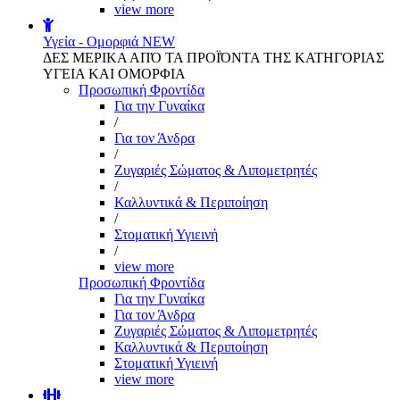
view more
Υγεία - Ομορφιά
NEW
ΔΕΣ ΜΕΡΙΚΑ ΑΠΌ ΤΑ ΠΡΟΪΌΝΤΑ ΤΗΣ ΚΑΤΗΓΟΡΙΑΣ
ΥΓΕΙΑ ΚΑΙ ΟΜΟΡΦΙΑ
Προσωπική Φροντίδα
Για την Γυναίκα
/
Για τον Άνδρα
/
Ζυγαριές Σώματος & Λιπομετρητές
/
Καλλυντικά & Περιποίηση
/
Στοματική Υγιεινή
/
view more
Προσωπική Φροντίδα
Για την Γυναίκα
Για τον Άνδρα
Ζυγαριές Σώματος & Λιπομετρητές
Καλλυντικά & Περιποίηση
Στοματική Υγιεινή
view more