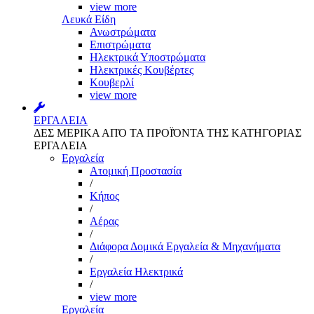
view more
Λευκά Είδη
Ανωστρώματα
Επιστρώματα
Ηλεκτρικά Υποστρώματα
Ηλεκτρικές Κουβέρτες
Κουβερλί
view more
ΕΡΓΑΛΕΙΑ
ΔΕΣ ΜΕΡΙΚΑ ΑΠΌ ΤΑ ΠΡΟΪΌΝΤΑ ΤΗΣ ΚΑΤΗΓΟΡΙΑΣ
ΕΡΓΑΛΕΙΑ
Εργαλεία
Aτομική Προστασία
/
Kήπος
/
Αέρας
/
Διάφορα Δομικά Εργαλεία & Μηχανήματα
/
Εργαλεία Ηλεκτρικά
/
view more
Εργαλεία