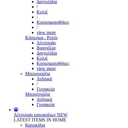
Δαχτυλίδια
/
Κολιέ
/
Κοσμηματοθήκες
/
view more
Κόσμημα - Ρολόι
Αξεσουάρ
Βραχιόλια
Δαχτυλίδια
Κολιέ
Κοσμηματοθήκες
view more
Μπουρνούζια
Ανδρικά
/
Γυναικεία
Μπουρνούζια
Ανδρικά
Γυναικεία
Αξεσουαρ κατοικιδιων
NEW
LATEST ITEMS IN HOME
Κατοικίδια