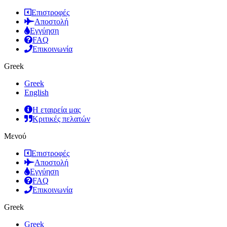
Επιστροφές
Αποστολή
Εγγύηση
FAQ
Επικοινωνία
Greek
Greek
English
Η εταιρεία μας
Κριτικές πελατών
Μενού
Επιστροφές
Αποστολή
Εγγύηση
FAQ
Επικοινωνία
Greek
Greek