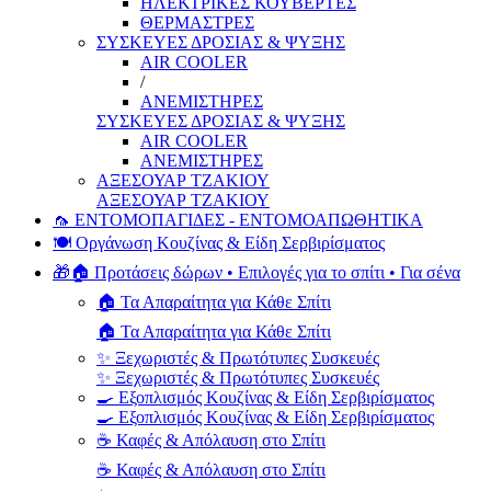
ΗΛΕΚΤΡΙΚΕΣ ΚΟΥΒΕΡΤΕΣ
ΘΕΡΜΑΣΤΡΕΣ
ΣΥΣΚΕΥΕΣ ΔΡΟΣΙΑΣ & ΨΥΞΗΣ
AIR COOLER
/
ΑΝΕΜΙΣΤΗΡΕΣ
ΣΥΣΚΕΥΕΣ ΔΡΟΣΙΑΣ & ΨΥΞΗΣ
AIR COOLER
ΑΝΕΜΙΣΤΗΡΕΣ
ΑΞΕΣΟΥΑΡ ΤΖΑΚΙΟΥ
ΑΞΕΣΟΥΑΡ ΤΖΑΚΙΟΥ
🦟 ΕΝΤΟΜΟΠΑΓΙΔΕΣ - ΕΝΤΟΜΟΑΠΩΘΗΤΙΚΑ
🍽️ Οργάνωση Κουζίνας & Είδη Σερβιρίσματος
🎁🏠 Προτάσεις δώρων • Επιλογές για το σπίτι • Για σένα
🏠 Τα Απαραίτητα για Κάθε Σπίτι
🏠 Τα Απαραίτητα για Κάθε Σπίτι
✨ Ξεχωριστές & Πρωτότυπες Συσκευές
✨ Ξεχωριστές & Πρωτότυπες Συσκευές
🍳 Εξοπλισμός Κουζίνας & Είδη Σερβιρίσματος
🍳 Εξοπλισμός Κουζίνας & Είδη Σερβιρίσματος
☕ Καφές & Απόλαυση στο Σπίτι
☕ Καφές & Απόλαυση στο Σπίτι