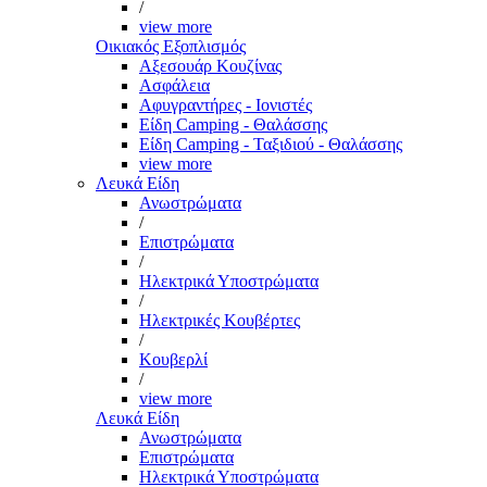
/
view more
Οικιακός Εξοπλισμός
Αξεσουάρ Κουζίνας
Ασφάλεια
Αφυγραντήρες - Ιονιστές
Είδη Camping - Θαλάσσης
Είδη Camping - Ταξιδιού - Θαλάσσης
view more
Λευκά Είδη
Ανωστρώματα
/
Επιστρώματα
/
Ηλεκτρικά Υποστρώματα
/
Ηλεκτρικές Κουβέρτες
/
Κουβερλί
/
view more
Λευκά Είδη
Ανωστρώματα
Επιστρώματα
Ηλεκτρικά Υποστρώματα