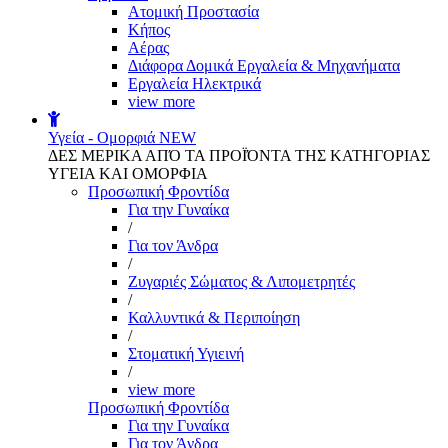
Aτομική Προστασία
Kήπος
Αέρας
Διάφορα Δομικά Εργαλεία & Μηχανήματα
Εργαλεία Ηλεκτρικά
view more
Υγεία - Ομορφιά
NEW
ΔΕΣ ΜΕΡΙΚΑ ΑΠΌ ΤΑ ΠΡΟΪΌΝΤΑ ΤΗΣ ΚΑΤΗΓΟΡΙΑΣ
ΥΓΕΙΑ ΚΑΙ ΟΜΟΡΦΙΑ
Προσωπική Φροντίδα
Για την Γυναίκα
/
Για τον Άνδρα
/
Ζυγαριές Σώματος & Λιπομετρητές
/
Καλλυντικά & Περιποίηση
/
Στοματική Υγιεινή
/
view more
Προσωπική Φροντίδα
Για την Γυναίκα
Για τον Άνδρα