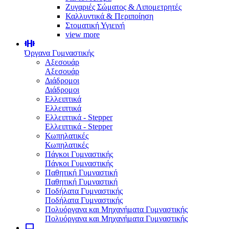
Ζυγαριές Σώματος & Λιπομετρητές
Καλλυντικά & Περιποίηση
Στοματική Υγιεινή
view more
Όργανα Γυμναστικής
Αξεσουάρ
Αξεσουάρ
Διάδρομοι
Διάδρομοι
Ελλειπτικά
Ελλειπτικά
Ελλειπτικά - Stepper
Ελλειπτικά - Stepper
Κωπηλατικές
Κωπηλατικές
Πάγκοι Γυμναστικής
Πάγκοι Γυμναστικής
Παθητική Γυμναστική
Παθητική Γυμναστική
Ποδήλατα Γυμναστικής
Ποδήλατα Γυμναστικής
Πολυόργανα και Μηχανήματα Γυμναστικής
Πολυόργανα και Μηχανήματα Γυμναστικής