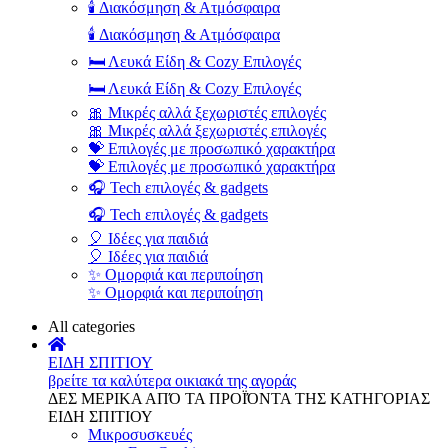
🕯️ Διακόσμηση & Ατμόσφαιρα
🕯️ Διακόσμηση & Ατμόσφαιρα
🛏️ Λευκά Είδη & Cozy Επιλογές
🛏️ Λευκά Είδη & Cozy Επιλογές
🎀 Μικρές αλλά ξεχωριστές επιλογές
🎀 Μικρές αλλά ξεχωριστές επιλογές
💝 Επιλογές με προσωπικό χαρακτήρα
💝 Επιλογές με προσωπικό χαρακτήρα
🎧 Tech επιλογές & gadgets
🎧 Tech επιλογές & gadgets
🎈 Ιδέες για παιδιά
🎈 Ιδέες για παιδιά
✨ Ομορφιά και περιποίηση
✨ Ομορφιά και περιποίηση
All categories
ΕΙΔΗ ΣΠΙΤΙΟΥ
βρείτε τα καλύτερα οικιακά της αγοράς
ΔΕΣ ΜΕΡΙΚΑ ΑΠΌ ΤΑ ΠΡΟΪΌΝΤΑ ΤΗΣ ΚΑΤΗΓΟΡΙΑΣ
ΕΙΔΗ ΣΠΙΤΙΟΥ
Μικροσυσκευές