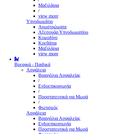
Μαξιλάρια
/
view more
Υπνοδωμάτιο
Ανωστρώματα
Αξεσουάρ Υπνοδωματίου
Κομοδίνο
Κρεβάτια
Μαξιλάρια
view more
Βρεφικά - Παιδικά
Ασφάλεια
Βραχιόλια Ασφαλείας
/
Ενδοεπικοινωνία
/
Προστατευτικά για Μωρά
/
Φωτισμός
Ασφάλεια
Βραχιόλια Ασφαλείας
Ενδοεπικοινωνία
Προστατευτικά για Μωρά