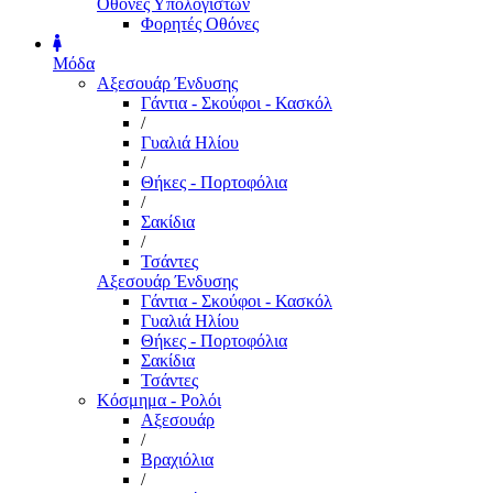
Οθόνες Υπολογιστών
Φορητές Οθόνες
Μόδα
Αξεσουάρ Ένδυσης
Γάντια - Σκούφοι - Κασκόλ
/
Γυαλιά Ηλίου
/
Θήκες - Πορτοφόλια
/
Σακίδια
/
Τσάντες
Αξεσουάρ Ένδυσης
Γάντια - Σκούφοι - Κασκόλ
Γυαλιά Ηλίου
Θήκες - Πορτοφόλια
Σακίδια
Τσάντες
Κόσμημα - Ρολόι
Αξεσουάρ
/
Βραχιόλια
/