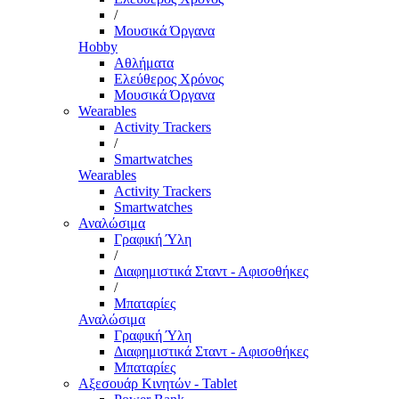
/
Μουσικά Όργανα
Hobby
Αθλήματα
Ελεύθερος Χρόνος
Μουσικά Όργανα
Wearables
Activity Trackers
/
Smartwatches
Wearables
Activity Trackers
Smartwatches
Αναλώσιμα
Γραφική Ύλη
/
Διαφημιστικά Σταντ - Αφισοθήκες
/
Μπαταρίες
Αναλώσιμα
Γραφική Ύλη
Διαφημιστικά Σταντ - Αφισοθήκες
Μπαταρίες
Αξεσουάρ Κινητών - Tablet