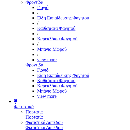
Φροντίδα
Γιογιό
/
Είδη Εκπαίδευσης Φαγητού
/
Καθίσματα Φαγητού
/
Καρεκλάκια Φαγητού
/
Μπάνιο Μωρού
/
view more
Φροντίδα
Γιογιό
Είδη Εκπαίδευσης Φαγητού
Καθίσματα Φαγητού
Καρεκλάκια Φαγητού
Μπάνιο Μωρού
view more
Φωτιστικά
Πορτατίφ
Πορτατίφ
Φωτιστικά Δαπέδου
Φωτιστικά Δαπέδου