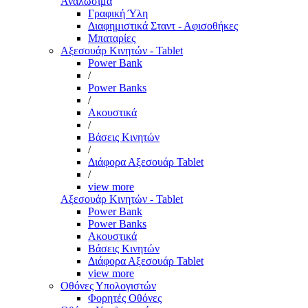
Αναλώσιμα
Γραφική Ύλη
Διαφημιστικά Σταντ - Αφισοθήκες
Μπαταρίες
Αξεσουάρ Κινητών - Tablet
Power Bank
/
Power Banks
/
Ακουστικά
/
Βάσεις Κινητών
/
Διάφορα Αξεσουάρ Tablet
/
view more
Αξεσουάρ Κινητών - Tablet
Power Bank
Power Banks
Ακουστικά
Βάσεις Κινητών
Διάφορα Αξεσουάρ Tablet
view more
Οθόνες Υπολογιστών
Φορητές Οθόνες