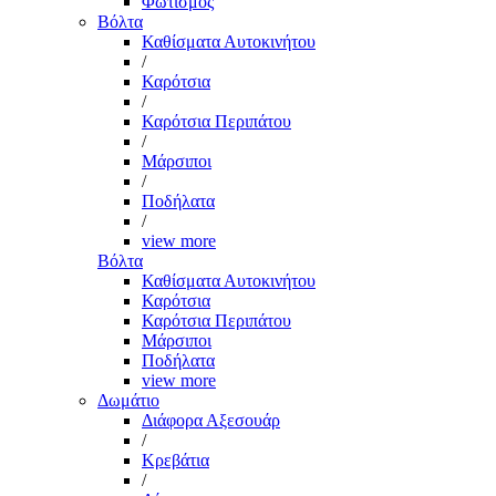
Φωτισμός
Βόλτα
Καθίσματα Αυτοκινήτου
/
Καρότσια
/
Καρότσια Περιπάτου
/
Μάρσιποι
/
Ποδήλατα
/
view more
Βόλτα
Καθίσματα Αυτοκινήτου
Καρότσια
Καρότσια Περιπάτου
Μάρσιποι
Ποδήλατα
view more
Δωμάτιο
Διάφορα Αξεσουάρ
/
Κρεβάτια
/