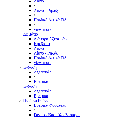
Λίκνο
/
Λίκνο - Ρηλάξ
/
Παιδικά Λευκά Είδη
/
view more
Δωμάτιο
Διάφορα Αξεσουάρ
Κρεβάτια
Λίκνο
Λίκνο - Ρηλάξ
Παιδικά Λευκά Είδη
view more
Ένδυση
Αξεσουάρ
/
Βρεφικά
Ένδυση
Αξεσουάρ
Βρεφικά
Παιδικά Ρούχα
Βρεφικά Φορμάκια
/
Γάντια - Κασκόλ - Σκούφοι