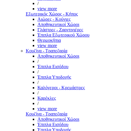
/
view more
Εξωτερικός Χώρος - Κήπος
Αιώρες - Κούνιες
Αποθηκευτικοί Χώροι
Γλάστρες - Ζαρντινιέρες
Έπιπλα Εξωτερικού Χώρου
Θερμοκήπια
view more
Κουζίνα - Τραπεζαρία
Αποθηκευτικοί Χώροι
/
Έπιπλα Εισόδου
/
Έπιπλα Υποδοχής
/
Καλόγεροι - Κρεμάστρες
/
Καρέκλες
/
view more
Κουζίνα - Τραπεζαρία
Αποθηκευτικοί Χώροι
Έπιπλα Εισόδου
Έπιπλα Υποδοχής