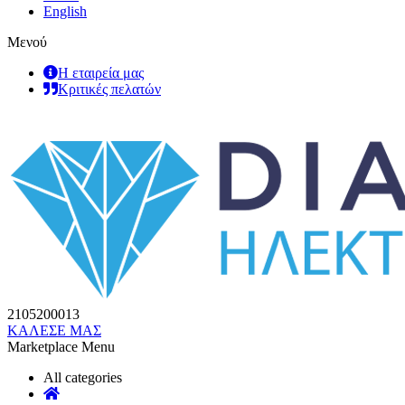
English
Μενού
Η εταιρεία μας
Κριτικές πελατών
2105200013
ΚΑΛΕΣΕ ΜΑΣ
Marketplace Menu
All categories