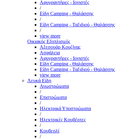
Αφυγραντήρες - Ιονιστές
/
Είδη Camping - Θαλάσσης
/
Είδη Camping - Ταξιδιού - Θαλάσσης
/
view more
Οικιακός Εξοπλισμός
Αξεσουάρ Κουζίνας
Ασφάλεια
Αφυγραντήρες - Ιονιστές
Είδη Camping - Θαλάσσης
Είδη Camping - Ταξιδιού - Θαλάσσης
view more
Λευκά Είδη
Ανωστρώματα
/
Επιστρώματα
/
Ηλεκτρικά Υποστρώματα
/
Ηλεκτρικές Κουβέρτες
/
Κουβερλί
/