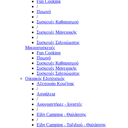
Fun Cooking
/
Πρωινό
/
Συσκευές Καθαρισμού
/
Συσκευές Μαγειρικής
/
Συσκευές Σιδερώματος
Μικροσυσκευές
Fun Cooking
Πρωινό
Συσκευές Καθαρισμού
Συσκευές Μαγειρικής
Συσκευές Σιδερώματος
Οικιακός Εξοπλισμός
Αξεσουάρ Κουζίνας
/
Ασφάλεια
/
Αφυγραντήρες - Ιονιστές
/
Είδη Camping - Θαλάσσης
/
Είδη Camping - Ταξιδιού - Θαλάσσης