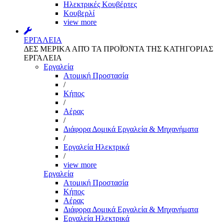
Ηλεκτρικές Κουβέρτες
Κουβερλί
view more
ΕΡΓΑΛΕΙΑ
ΔΕΣ ΜΕΡΙΚΑ ΑΠΌ ΤΑ ΠΡΟΪΌΝΤΑ ΤΗΣ ΚΑΤΗΓΟΡΙΑΣ
ΕΡΓΑΛΕΙΑ
Εργαλεία
Aτομική Προστασία
/
Kήπος
/
Αέρας
/
Διάφορα Δομικά Εργαλεία & Μηχανήματα
/
Εργαλεία Ηλεκτρικά
/
view more
Εργαλεία
Aτομική Προστασία
Kήπος
Αέρας
Διάφορα Δομικά Εργαλεία & Μηχανήματα
Εργαλεία Ηλεκτρικά