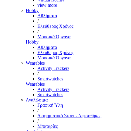
view more
Hobby
Αθλήματα
/
Ελεύθερος Χρόνος
/
Μουσικά Όργανα
Hobby
Αθλήματα
Ελεύθερος Χρόνος
Μουσικά Όργανα
Wearables
Activity Trackers
/
Smartwatches
Wearables
Activity Trackers
Smartwatches
Αναλώσιμα
Γραφική Ύλη
/
Διαφημιστικά Σταντ - Αφισοθήκες
/
Μπαταρίες