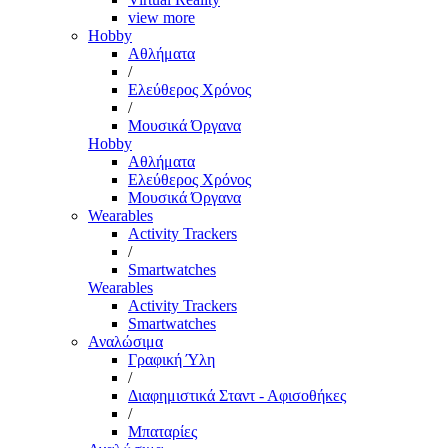
view more
Hobby
Αθλήματα
/
Ελεύθερος Χρόνος
/
Μουσικά Όργανα
Hobby
Αθλήματα
Ελεύθερος Χρόνος
Μουσικά Όργανα
Wearables
Activity Trackers
/
Smartwatches
Wearables
Activity Trackers
Smartwatches
Αναλώσιμα
Γραφική Ύλη
/
Διαφημιστικά Σταντ - Αφισοθήκες
/
Μπαταρίες