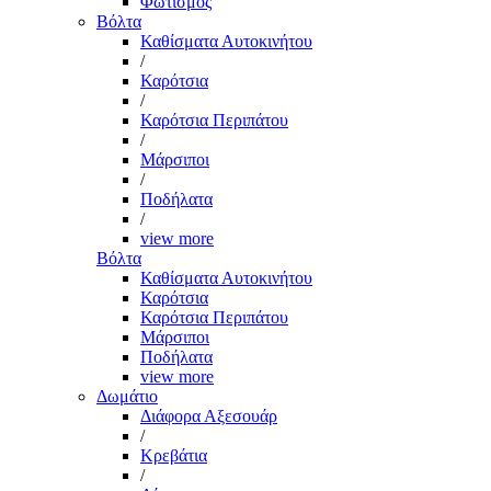
Φωτισμός
Βόλτα
Καθίσματα Αυτοκινήτου
/
Καρότσια
/
Καρότσια Περιπάτου
/
Μάρσιποι
/
Ποδήλατα
/
view more
Βόλτα
Καθίσματα Αυτοκινήτου
Καρότσια
Καρότσια Περιπάτου
Μάρσιποι
Ποδήλατα
view more
Δωμάτιο
Διάφορα Αξεσουάρ
/
Κρεβάτια
/