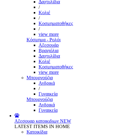
Δαχτυλίδια
/
Κολιέ
/
Κοσμηματοθήκες
/
view more
Κόσμημα - Ρολόι
Αξεσουάρ
Βραχιόλια
Δαχτυλίδια
Κολιέ
Κοσμηματοθήκες
view more
Μπουρνούζια
Ανδρικά
/
Γυναικεία
Μπουρνούζια
Ανδρικά
Γυναικεία
Αξεσουαρ κατοικιδιων
NEW
LATEST ITEMS IN HOME
Κατοικίδια