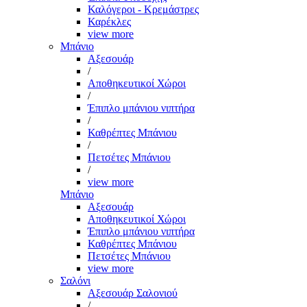
Καλόγεροι - Κρεμάστρες
Καρέκλες
view more
Μπάνιο
Αξεσουάρ
/
Αποθηκευτικοί Χώροι
/
Έπιπλο μπάνιου νιπτήρα
/
Καθρέπτες Μπάνιου
/
Πετσέτες Μπάνιου
/
view more
Μπάνιο
Αξεσουάρ
Αποθηκευτικοί Χώροι
Έπιπλο μπάνιου νιπτήρα
Καθρέπτες Μπάνιου
Πετσέτες Μπάνιου
view more
Σαλόνι
Αξεσουάρ Σαλονιού
/