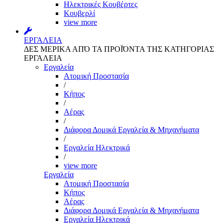
Ηλεκτρικές Κουβέρτες
Κουβερλί
view more
ΕΡΓΑΛΕΙΑ
ΔΕΣ ΜΕΡΙΚΑ ΑΠΌ ΤΑ ΠΡΟΪΌΝΤΑ ΤΗΣ ΚΑΤΗΓΟΡΙΑΣ
ΕΡΓΑΛΕΙΑ
Εργαλεία
Aτομική Προστασία
/
Kήπος
/
Αέρας
/
Διάφορα Δομικά Εργαλεία & Μηχανήματα
/
Εργαλεία Ηλεκτρικά
/
view more
Εργαλεία
Aτομική Προστασία
Kήπος
Αέρας
Διάφορα Δομικά Εργαλεία & Μηχανήματα
Εργαλεία Ηλεκτρικά