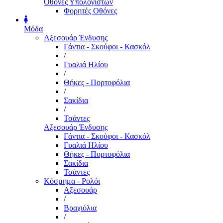
Οθόνες Υπολογιστών
Φορητές Οθόνες
Μόδα
Αξεσουάρ Ένδυσης
Γάντια - Σκούφοι - Κασκόλ
/
Γυαλιά Ηλίου
/
Θήκες - Πορτοφόλια
/
Σακίδια
/
Τσάντες
Αξεσουάρ Ένδυσης
Γάντια - Σκούφοι - Κασκόλ
Γυαλιά Ηλίου
Θήκες - Πορτοφόλια
Σακίδια
Τσάντες
Κόσμημα - Ρολόι
Αξεσουάρ
/
Βραχιόλια
/