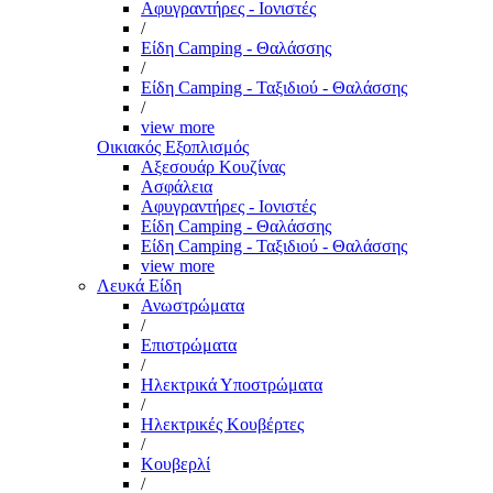
Αφυγραντήρες - Ιονιστές
/
Είδη Camping - Θαλάσσης
/
Είδη Camping - Ταξιδιού - Θαλάσσης
/
view more
Οικιακός Εξοπλισμός
Αξεσουάρ Κουζίνας
Ασφάλεια
Αφυγραντήρες - Ιονιστές
Είδη Camping - Θαλάσσης
Είδη Camping - Ταξιδιού - Θαλάσσης
view more
Λευκά Είδη
Ανωστρώματα
/
Επιστρώματα
/
Ηλεκτρικά Υποστρώματα
/
Ηλεκτρικές Κουβέρτες
/
Κουβερλί
/