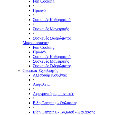
Fun Cooking
/
Πρωινό
/
Συσκευές Καθαρισμού
/
Συσκευές Μαγειρικής
/
Συσκευές Σιδερώματος
Μικροσυσκευές
Fun Cooking
Πρωινό
Συσκευές Καθαρισμού
Συσκευές Μαγειρικής
Συσκευές Σιδερώματος
Οικιακός Εξοπλισμός
Αξεσουάρ Κουζίνας
/
Ασφάλεια
/
Αφυγραντήρες - Ιονιστές
/
Είδη Camping - Θαλάσσης
/
Είδη Camping - Ταξιδιού - Θαλάσσης