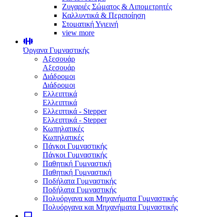
Ζυγαριές Σώματος & Λιπομετρητές
Καλλυντικά & Περιποίηση
Στοματική Υγιεινή
view more
Όργανα Γυμναστικής
Αξεσουάρ
Αξεσουάρ
Διάδρομοι
Διάδρομοι
Ελλειπτικά
Ελλειπτικά
Ελλειπτικά - Stepper
Ελλειπτικά - Stepper
Κωπηλατικές
Κωπηλατικές
Πάγκοι Γυμναστικής
Πάγκοι Γυμναστικής
Παθητική Γυμναστική
Παθητική Γυμναστική
Ποδήλατα Γυμναστικής
Ποδήλατα Γυμναστικής
Πολυόργανα και Μηχανήματα Γυμναστικής
Πολυόργανα και Μηχανήματα Γυμναστικής