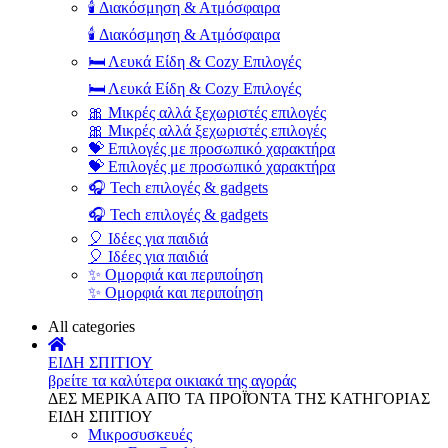
🕯️ Διακόσμηση & Ατμόσφαιρα
🕯️ Διακόσμηση & Ατμόσφαιρα
🛏️ Λευκά Είδη & Cozy Επιλογές
🛏️ Λευκά Είδη & Cozy Επιλογές
🎀 Μικρές αλλά ξεχωριστές επιλογές
🎀 Μικρές αλλά ξεχωριστές επιλογές
💝 Επιλογές με προσωπικό χαρακτήρα
💝 Επιλογές με προσωπικό χαρακτήρα
🎧 Tech επιλογές & gadgets
🎧 Tech επιλογές & gadgets
🎈 Ιδέες για παιδιά
🎈 Ιδέες για παιδιά
✨ Ομορφιά και περιποίηση
✨ Ομορφιά και περιποίηση
All categories
ΕΙΔΗ ΣΠΙΤΙΟΥ
βρείτε τα καλύτερα οικιακά της αγοράς
ΔΕΣ ΜΕΡΙΚΑ ΑΠΌ ΤΑ ΠΡΟΪΌΝΤΑ ΤΗΣ ΚΑΤΗΓΟΡΙΑΣ
ΕΙΔΗ ΣΠΙΤΙΟΥ
Μικροσυσκευές