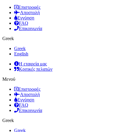
Επιστροφές
Αποστολή
Εγγύηση
FAQ
Επικοινωνία
Greek
Greek
English
Η εταιρεία μας
Κριτικές πελατών
Μενού
Επιστροφές
Αποστολή
Εγγύηση
FAQ
Επικοινωνία
Greek
Greek