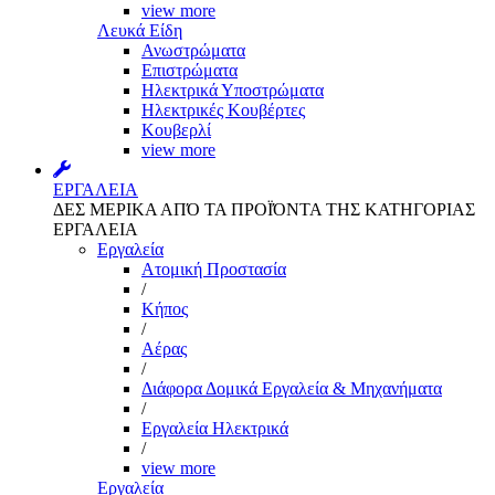
view more
Λευκά Είδη
Ανωστρώματα
Επιστρώματα
Ηλεκτρικά Υποστρώματα
Ηλεκτρικές Κουβέρτες
Κουβερλί
view more
ΕΡΓΑΛΕΙΑ
ΔΕΣ ΜΕΡΙΚΑ ΑΠΌ ΤΑ ΠΡΟΪΌΝΤΑ ΤΗΣ ΚΑΤΗΓΟΡΙΑΣ
ΕΡΓΑΛΕΙΑ
Εργαλεία
Aτομική Προστασία
/
Kήπος
/
Αέρας
/
Διάφορα Δομικά Εργαλεία & Μηχανήματα
/
Εργαλεία Ηλεκτρικά
/
view more
Εργαλεία