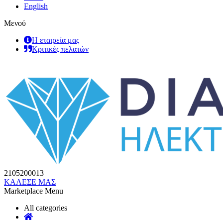
English
Μενού
Η εταιρεία μας
Κριτικές πελατών
2105200013
ΚΑΛΕΣΕ ΜΑΣ
Marketplace Menu
All categories