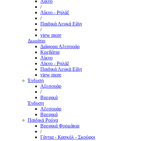
Λίκνο
/
Λίκνο - Ρηλάξ
/
Παιδικά Λευκά Είδη
/
view more
Δωμάτιο
Διάφορα Αξεσουάρ
Κρεβάτια
Λίκνο
Λίκνο - Ρηλάξ
Παιδικά Λευκά Είδη
view more
Ένδυση
Αξεσουάρ
/
Βρεφικά
Ένδυση
Αξεσουάρ
Βρεφικά
Παιδικά Ρούχα
Βρεφικά Φορμάκια
/
Γάντια - Κασκόλ - Σκούφοι