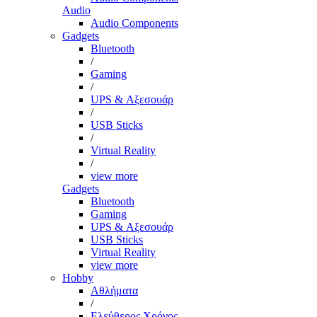
Audio
Audio Components
Gadgets
Bluetooth
/
Gaming
/
UPS & Αξεσουάρ
/
USB Sticks
/
Virtual Reality
/
view more
Gadgets
Bluetooth
Gaming
UPS & Αξεσουάρ
USB Sticks
Virtual Reality
view more
Hobby
Αθλήματα
/
Ελεύθερος Χρόνος