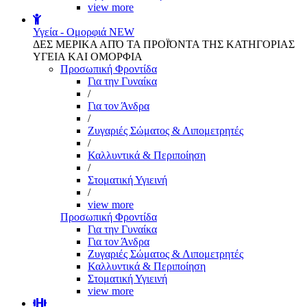
view more
Υγεία - Ομορφιά
NEW
ΔΕΣ ΜΕΡΙΚΑ ΑΠΌ ΤΑ ΠΡΟΪΌΝΤΑ ΤΗΣ ΚΑΤΗΓΟΡΙΑΣ
ΥΓΕΙΑ ΚΑΙ ΟΜΟΡΦΙΑ
Προσωπική Φροντίδα
Για την Γυναίκα
/
Για τον Άνδρα
/
Ζυγαριές Σώματος & Λιπομετρητές
/
Καλλυντικά & Περιποίηση
/
Στοματική Υγιεινή
/
view more
Προσωπική Φροντίδα
Για την Γυναίκα
Για τον Άνδρα
Ζυγαριές Σώματος & Λιπομετρητές
Καλλυντικά & Περιποίηση
Στοματική Υγιεινή
view more