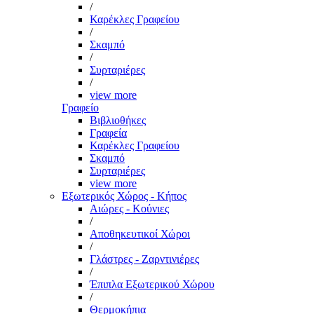
/
Καρέκλες Γραφείου
/
Σκαμπό
/
Συρταριέρες
/
view more
Γραφείο
Βιβλιοθήκες
Γραφεία
Καρέκλες Γραφείου
Σκαμπό
Συρταριέρες
view more
Εξωτερικός Χώρος - Κήπος
Αιώρες - Κούνιες
/
Αποθηκευτικοί Χώροι
/
Γλάστρες - Ζαρντινιέρες
/
Έπιπλα Εξωτερικού Χώρου
/
Θερμοκήπια