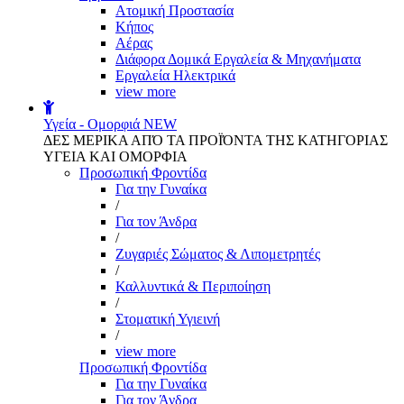
Aτομική Προστασία
Kήπος
Αέρας
Διάφορα Δομικά Εργαλεία & Μηχανήματα
Εργαλεία Ηλεκτρικά
view more
Υγεία - Ομορφιά
NEW
ΔΕΣ ΜΕΡΙΚΑ ΑΠΌ ΤΑ ΠΡΟΪΌΝΤΑ ΤΗΣ ΚΑΤΗΓΟΡΙΑΣ
ΥΓΕΙΑ ΚΑΙ ΟΜΟΡΦΙΑ
Προσωπική Φροντίδα
Για την Γυναίκα
/
Για τον Άνδρα
/
Ζυγαριές Σώματος & Λιπομετρητές
/
Καλλυντικά & Περιποίηση
/
Στοματική Υγιεινή
/
view more
Προσωπική Φροντίδα
Για την Γυναίκα
Για τον Άνδρα