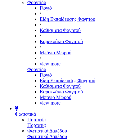
Φροντίδα
Γιογιό
/
Είδη Εκπαίδευσης Φαγητού
/
Καθίσματα Φαγητού
/
Καρεκλάκια Φαγητού
/
Μπάνιο Μωρού
/
view more
Φροντίδα
Γιογιό
Είδη Εκπαίδευσης Φαγητού
Καθίσματα Φαγητού
Καρεκλάκια Φαγητού
Μπάνιο Μωρού
view more
Φωτιστικά
Πορτατίφ
Πορτατίφ
Φωτιστικά Δαπέδου
Φωτιστικά Δαπέδου