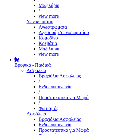
Μαξιλάρια
/
view more
Υπνοδωμάτιο
Ανωστρώματα
Αξεσουάρ Υπνοδωματίου
Κομοδίνο
Κρεβάτια
Μαξιλάρια
view more
Βρεφικά - Παιδικά
Ασφάλεια
Βραχιόλια Ασφαλείας
/
Ενδοεπικοινωνία
/
Προστατευτικά για Μωρά
/
Φωτισμός
Ασφάλεια
Βραχιόλια Ασφαλείας
Ενδοεπικοινωνία
Προστατευτικά για Μωρά