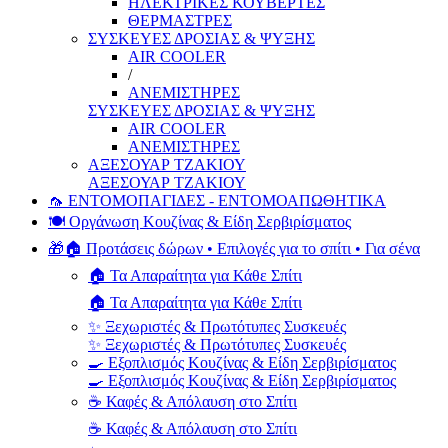
ΗΛΕΚΤΡΙΚΕΣ ΚΟΥΒΕΡΤΕΣ
ΘΕΡΜΑΣΤΡΕΣ
ΣΥΣΚΕΥΕΣ ΔΡΟΣΙΑΣ & ΨΥΞΗΣ
AIR COOLER
/
ΑΝΕΜΙΣΤΗΡΕΣ
ΣΥΣΚΕΥΕΣ ΔΡΟΣΙΑΣ & ΨΥΞΗΣ
AIR COOLER
ΑΝΕΜΙΣΤΗΡΕΣ
ΑΞΕΣΟΥΑΡ ΤΖΑΚΙΟΥ
ΑΞΕΣΟΥΑΡ ΤΖΑΚΙΟΥ
🦟 ΕΝΤΟΜΟΠΑΓΙΔΕΣ - ΕΝΤΟΜΟΑΠΩΘΗΤΙΚΑ
🍽️ Οργάνωση Κουζίνας & Είδη Σερβιρίσματος
🎁🏠 Προτάσεις δώρων • Επιλογές για το σπίτι • Για σένα
🏠 Τα Απαραίτητα για Κάθε Σπίτι
🏠 Τα Απαραίτητα για Κάθε Σπίτι
✨ Ξεχωριστές & Πρωτότυπες Συσκευές
✨ Ξεχωριστές & Πρωτότυπες Συσκευές
🍳 Εξοπλισμός Κουζίνας & Είδη Σερβιρίσματος
🍳 Εξοπλισμός Κουζίνας & Είδη Σερβιρίσματος
☕ Καφές & Απόλαυση στο Σπίτι
☕ Καφές & Απόλαυση στο Σπίτι