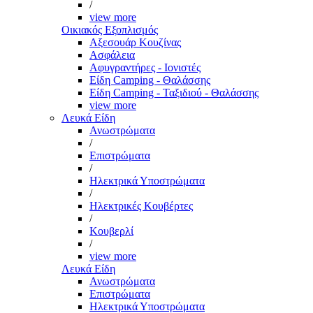
/
view more
Οικιακός Εξοπλισμός
Αξεσουάρ Κουζίνας
Ασφάλεια
Αφυγραντήρες - Ιονιστές
Είδη Camping - Θαλάσσης
Είδη Camping - Ταξιδιού - Θαλάσσης
view more
Λευκά Είδη
Ανωστρώματα
/
Επιστρώματα
/
Ηλεκτρικά Υποστρώματα
/
Ηλεκτρικές Κουβέρτες
/
Κουβερλί
/
view more
Λευκά Είδη
Ανωστρώματα
Επιστρώματα
Ηλεκτρικά Υποστρώματα