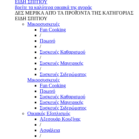
ΕΙΔΗ ΣΠΙΤΙΟΥ
βρείτε τα καλύτερα οικιακά της αγοράς
ΔΕΣ ΜΕΡΙΚΑ ΑΠΌ ΤΑ ΠΡΟΪΌΝΤΑ ΤΗΣ ΚΑΤΗΓΟΡΙΑΣ
ΕΙΔΗ ΣΠΙΤΙΟΥ
Μικροσυσκευές
Fun Cooking
/
Πρωινό
/
Συσκευές Καθαρισμού
/
Συσκευές Μαγειρικής
/
Συσκευές Σιδερώματος
Μικροσυσκευές
Fun Cooking
Πρωινό
Συσκευές Καθαρισμού
Συσκευές Μαγειρικής
Συσκευές Σιδερώματος
Οικιακός Εξοπλισμός
Αξεσουάρ Κουζίνας
/
Ασφάλεια
/