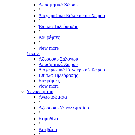
Αποσμητικά Χώρου
/
Διαχωριστικά Εσωτερικού Χώρου
/
Έπιπλα Τηλεόρασης
/
Καθρέφτες
/
view more
Σαλόνι
Αξεσουάρ Σαλονιού
Αποσμητικά Χώρου
Διαχωριστικά Εσωτερικού Χώρου
Έπιπλα Τηλεόρασης
Καθρέφτες
view more
Υπνοδωμάτιο
Ανωστρώματα
/
Αξεσουάρ Υπνοδωματίου
/
Κομοδίνο
/
Κρεβάτια
/