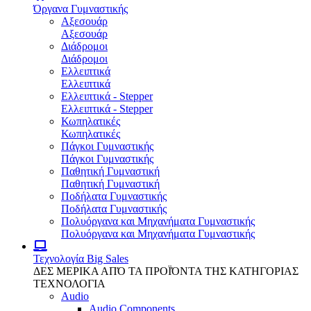
Όργανα Γυμναστικής
Αξεσουάρ
Αξεσουάρ
Διάδρομοι
Διάδρομοι
Ελλειπτικά
Ελλειπτικά
Ελλειπτικά - Stepper
Ελλειπτικά - Stepper
Κωπηλατικές
Κωπηλατικές
Πάγκοι Γυμναστικής
Πάγκοι Γυμναστικής
Παθητική Γυμναστική
Παθητική Γυμναστική
Ποδήλατα Γυμναστικής
Ποδήλατα Γυμναστικής
Πολυόργανα και Μηχανήματα Γυμναστικής
Πολυόργανα και Μηχανήματα Γυμναστικής
Τεχνολογία
Big Sales
ΔΕΣ ΜΕΡΙΚΑ ΑΠΌ ΤΑ ΠΡΟΪΌΝΤΑ ΤΗΣ ΚΑΤΗΓΟΡΙΑΣ
ΤΕΧΝΟΛΟΓΙΑ
Audio
Audio Components