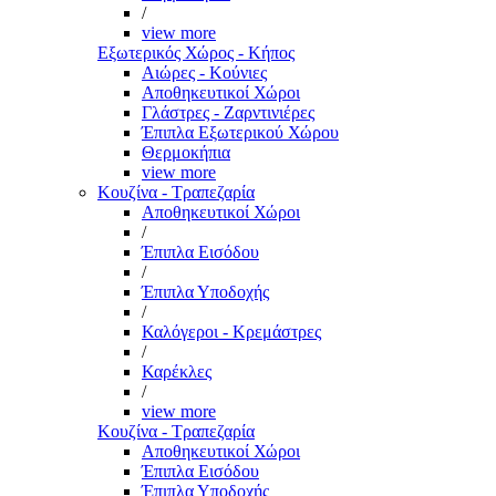
/
view more
Εξωτερικός Χώρος - Κήπος
Αιώρες - Κούνιες
Αποθηκευτικοί Χώροι
Γλάστρες - Ζαρντινιέρες
Έπιπλα Εξωτερικού Χώρου
Θερμοκήπια
view more
Κουζίνα - Τραπεζαρία
Αποθηκευτικοί Χώροι
/
Έπιπλα Εισόδου
/
Έπιπλα Υποδοχής
/
Καλόγεροι - Κρεμάστρες
/
Καρέκλες
/
view more
Κουζίνα - Τραπεζαρία
Αποθηκευτικοί Χώροι
Έπιπλα Εισόδου
Έπιπλα Υποδοχής