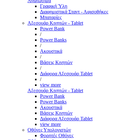
Αναλώσιμα
Γραφική Ύλη
Διαφημιστικά Σταντ - Αφισοθήκες
Μπαταρίες
Αξεσουάρ Κινητών - Tablet
Power Bank
/
Power Banks
/
Ακουστικά
/
Βάσεις Κινητών
/
Διάφορα Αξεσουάρ Tablet
/
view more
Αξεσουάρ Κινητών - Tablet
Power Bank
Power Banks
Ακουστικά
Βάσεις Κινητών
Διάφορα Αξεσουάρ Tablet
view more
Οθόνες Υπολογιστών
Φορητές Οθόνες