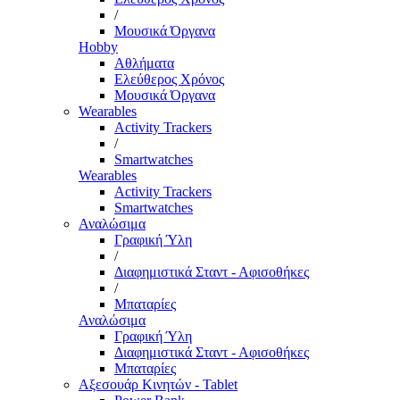
/
Μουσικά Όργανα
Hobby
Αθλήματα
Ελεύθερος Χρόνος
Μουσικά Όργανα
Wearables
Activity Trackers
/
Smartwatches
Wearables
Activity Trackers
Smartwatches
Αναλώσιμα
Γραφική Ύλη
/
Διαφημιστικά Σταντ - Αφισοθήκες
/
Μπαταρίες
Αναλώσιμα
Γραφική Ύλη
Διαφημιστικά Σταντ - Αφισοθήκες
Μπαταρίες
Αξεσουάρ Κινητών - Tablet