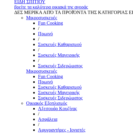
ΕΙΔΗ ΣΠΙΤΙΟΥ
βρείτε τα καλύτερα οικιακά της αγοράς
ΔΕΣ ΜΕΡΙΚΑ ΑΠΌ ΤΑ ΠΡΟΪΌΝΤΑ ΤΗΣ ΚΑΤΗΓΟΡΙΑΣ Ε
Μικροσυσκευές
Fun Cooking
/
Πρωινό
/
Συσκευές Καθαρισμού
/
Συσκευές Μαγειρικής
/
Συσκευές Σιδερώματος
Μικροσυσκευές
Fun Cooking
Πρωινό
Συσκευές Καθαρισμού
Συσκευές Μαγειρικής
Συσκευές Σιδερώματος
Οικιακός Εξοπλισμός
Αξεσουάρ Κουζίνας
/
Ασφάλεια
/
Αφυγραντήρες - Ιονιστές