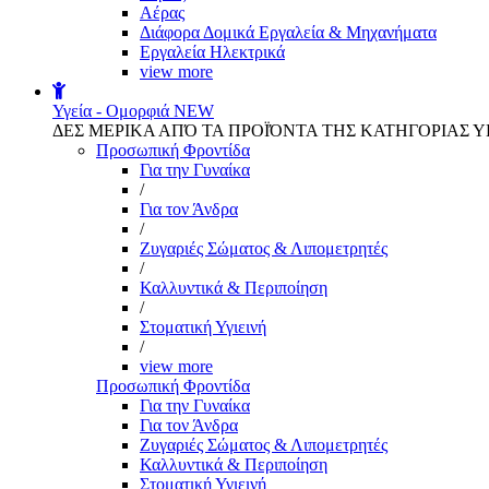
Αέρας
Διάφορα Δομικά Εργαλεία & Μηχανήματα
Εργαλεία Ηλεκτρικά
view more
Υγεία - Ομορφιά
NEW
ΔΕΣ ΜΕΡΙΚΑ ΑΠΌ ΤΑ ΠΡΟΪΌΝΤΑ ΤΗΣ ΚΑΤΗΓΟΡΙΑΣ Υ
Προσωπική Φροντίδα
Για την Γυναίκα
/
Για τον Άνδρα
/
Ζυγαριές Σώματος & Λιπομετρητές
/
Καλλυντικά & Περιποίηση
/
Στοματική Υγιεινή
/
view more
Προσωπική Φροντίδα
Για την Γυναίκα
Για τον Άνδρα
Ζυγαριές Σώματος & Λιπομετρητές
Καλλυντικά & Περιποίηση
Στοματική Υγιεινή