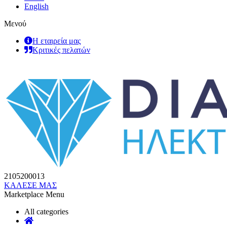
English
Μενού
Η εταιρεία μας
Κριτικές πελατών
2105200013
ΚΑΛΕΣΕ ΜΑΣ
Marketplace Menu
All categories