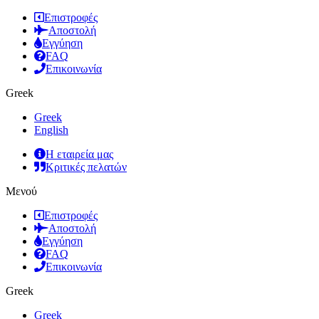
Επιστροφές
Αποστολή
Εγγύηση
FAQ
Επικοινωνία
Greek
Greek
English
Η εταιρεία μας
Κριτικές πελατών
Μενού
Επιστροφές
Αποστολή
Εγγύηση
FAQ
Επικοινωνία
Greek
Greek