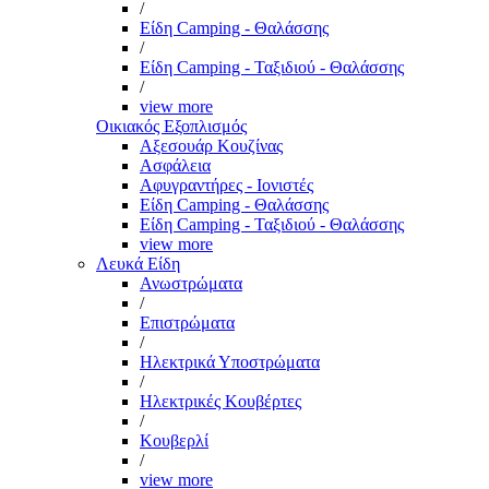
/
Είδη Camping - Θαλάσσης
/
Είδη Camping - Ταξιδιού - Θαλάσσης
/
view more
Οικιακός Εξοπλισμός
Αξεσουάρ Κουζίνας
Ασφάλεια
Αφυγραντήρες - Ιονιστές
Είδη Camping - Θαλάσσης
Είδη Camping - Ταξιδιού - Θαλάσσης
view more
Λευκά Είδη
Ανωστρώματα
/
Επιστρώματα
/
Ηλεκτρικά Υποστρώματα
/
Ηλεκτρικές Κουβέρτες
/
Κουβερλί
/
view more