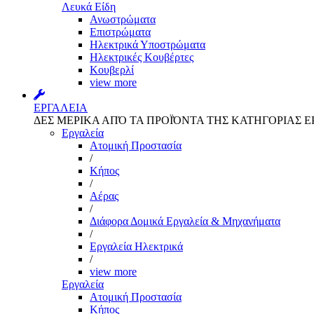
Λευκά Είδη
Ανωστρώματα
Επιστρώματα
Ηλεκτρικά Υποστρώματα
Ηλεκτρικές Κουβέρτες
Κουβερλί
view more
ΕΡΓΑΛΕΙΑ
ΔΕΣ ΜΕΡΙΚΑ ΑΠΌ ΤΑ ΠΡΟΪΌΝΤΑ ΤΗΣ ΚΑΤΗΓΟΡΙΑΣ Ε
Εργαλεία
Aτομική Προστασία
/
Kήπος
/
Αέρας
/
Διάφορα Δομικά Εργαλεία & Μηχανήματα
/
Εργαλεία Ηλεκτρικά
/
view more
Εργαλεία
Aτομική Προστασία
Kήπος