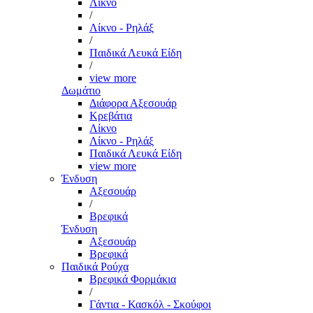
Λίκνο
/
Λίκνο - Ρηλάξ
/
Παιδικά Λευκά Είδη
/
view more
Δωμάτιο
Διάφορα Αξεσουάρ
Κρεβάτια
Λίκνο
Λίκνο - Ρηλάξ
Παιδικά Λευκά Είδη
view more
Ένδυση
Αξεσουάρ
/
Βρεφικά
Ένδυση
Αξεσουάρ
Βρεφικά
Παιδικά Ρούχα
Βρεφικά Φορμάκια
/
Γάντια - Κασκόλ - Σκούφοι