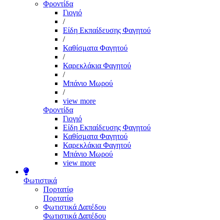
Φροντίδα
Γιογιό
/
Είδη Εκπαίδευσης Φαγητού
/
Καθίσματα Φαγητού
/
Καρεκλάκια Φαγητού
/
Μπάνιο Μωρού
/
view more
Φροντίδα
Γιογιό
Είδη Εκπαίδευσης Φαγητού
Καθίσματα Φαγητού
Καρεκλάκια Φαγητού
Μπάνιο Μωρού
view more
Φωτιστικά
Πορτατίφ
Πορτατίφ
Φωτιστικά Δαπέδου
Φωτιστικά Δαπέδου