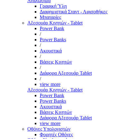
Αναλώσιμα
Γραφική Ύλη
Διαφημιστικά Σταντ - Αφισοθήκες
Μπαταρίες
Αξεσουάρ Κινητών - Tablet
Power Bank
/
Power Banks
/
Ακουστικά
/
Βάσεις Κινητών
/
Διάφορα Αξεσουάρ Tablet
/
view more
Αξεσουάρ Κινητών - Tablet
Power Bank
Power Banks
Ακουστικά
Βάσεις Κινητών
Διάφορα Αξεσουάρ Tablet
view more
Οθόνες Υπολογιστών
Φορητές Οθόνες