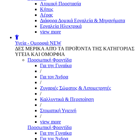
Aτομική Προστασία
Kήπος
Αέρας
Διάφορα Δομικά Εργαλεία & Μηχανήματα
Εργαλεία Ηλεκτρικά
view more
Υγεία - Ομορφιά
NEW
ΔΕΣ ΜΕΡΙΚΑ ΑΠΌ ΤΑ ΠΡΟΪΌΝΤΑ ΤΗΣ ΚΑΤΗΓΟΡΙΑΣ
ΥΓΕΙΑ ΚΑΙ ΟΜΟΡΦΙΑ
Προσωπική Φροντίδα
Για την Γυναίκα
/
Για τον Άνδρα
/
Ζυγαριές Σώματος & Λιπομετρητές
/
Καλλυντικά & Περιποίηση
/
Στοματική Υγιεινή
/
view more
Προσωπική Φροντίδα
Για την Γυναίκα
Για τον Άνδρα