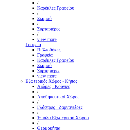
/
Καρέκλες Γραφείου
/
Σκαμπό
/
Συρταριέρες
/
view more
Γραφείο
Βιβλιοθήκες
Γραφεία
Καρέκλες Γραφείου
Σκαμπό
Συρταριέρες
view more
Εξωτερικός Χώρος - Κήπος
Αιώρες - Κούνιες
/
Αποθηκευτικοί Χώροι
/
Γλάστρες - Ζαρντινιέρες
/
Έπιπλα Εξωτερικού Χώρου
/
Θερμοκήπια