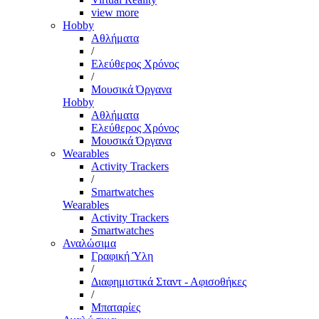
view more
Hobby
Αθλήματα
/
Ελεύθερος Χρόνος
/
Μουσικά Όργανα
Hobby
Αθλήματα
Ελεύθερος Χρόνος
Μουσικά Όργανα
Wearables
Activity Trackers
/
Smartwatches
Wearables
Activity Trackers
Smartwatches
Αναλώσιμα
Γραφική Ύλη
/
Διαφημιστικά Σταντ - Αφισοθήκες
/
Μπαταρίες