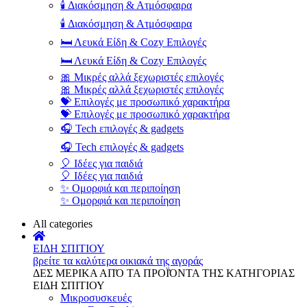
🕯️ Διακόσμηση & Ατμόσφαιρα
🕯️ Διακόσμηση & Ατμόσφαιρα
🛏️ Λευκά Είδη & Cozy Επιλογές
🛏️ Λευκά Είδη & Cozy Επιλογές
🎀 Μικρές αλλά ξεχωριστές επιλογές
🎀 Μικρές αλλά ξεχωριστές επιλογές
💝 Επιλογές με προσωπικό χαρακτήρα
💝 Επιλογές με προσωπικό χαρακτήρα
🎧 Tech επιλογές & gadgets
🎧 Tech επιλογές & gadgets
🎈 Ιδέες για παιδιά
🎈 Ιδέες για παιδιά
✨ Ομορφιά και περιποίηση
✨ Ομορφιά και περιποίηση
All categories
ΕΙΔΗ ΣΠΙΤΙΟΥ
βρείτε τα καλύτερα οικιακά της αγοράς
ΔΕΣ ΜΕΡΙΚΑ ΑΠΌ ΤΑ ΠΡΟΪΌΝΤΑ ΤΗΣ ΚΑΤΗΓΟΡΙΑΣ
ΕΙΔΗ ΣΠΙΤΙΟΥ
Μικροσυσκευές