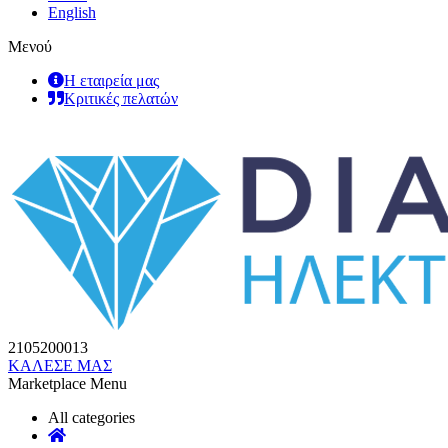
English
Μενού
Η εταιρεία μας
Κριτικές πελατών
2105200013
ΚΑΛΕΣΕ ΜΑΣ
Marketplace Menu
All categories