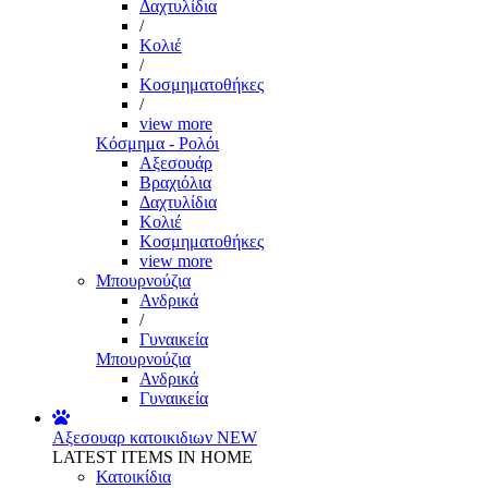
Δαχτυλίδια
/
Κολιέ
/
Κοσμηματοθήκες
/
view more
Κόσμημα - Ρολόι
Αξεσουάρ
Βραχιόλια
Δαχτυλίδια
Κολιέ
Κοσμηματοθήκες
view more
Μπουρνούζια
Ανδρικά
/
Γυναικεία
Μπουρνούζια
Ανδρικά
Γυναικεία
Αξεσουαρ κατοικιδιων
NEW
LATEST ITEMS IN HOME
Κατοικίδια