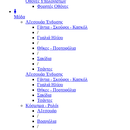
Οθόνες Υπολογιστών
Φορητές Οθόνες
Μόδα
Αξεσουάρ Ένδυσης
Γάντια - Σκούφοι - Κασκόλ
/
Γυαλιά Ηλίου
/
Θήκες - Πορτοφόλια
/
Σακίδια
/
Τσάντες
Αξεσουάρ Ένδυσης
Γάντια - Σκούφοι - Κασκόλ
Γυαλιά Ηλίου
Θήκες - Πορτοφόλια
Σακίδια
Τσάντες
Κόσμημα - Ρολόι
Αξεσουάρ
/
Βραχιόλια
/