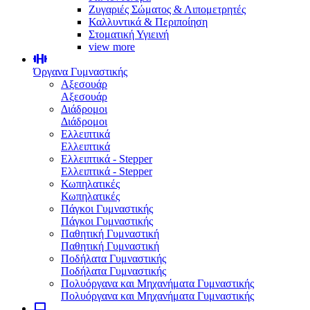
Ζυγαριές Σώματος & Λιπομετρητές
Καλλυντικά & Περιποίηση
Στοματική Υγιεινή
view more
Όργανα Γυμναστικής
Αξεσουάρ
Αξεσουάρ
Διάδρομοι
Διάδρομοι
Ελλειπτικά
Ελλειπτικά
Ελλειπτικά - Stepper
Ελλειπτικά - Stepper
Κωπηλατικές
Κωπηλατικές
Πάγκοι Γυμναστικής
Πάγκοι Γυμναστικής
Παθητική Γυμναστική
Παθητική Γυμναστική
Ποδήλατα Γυμναστικής
Ποδήλατα Γυμναστικής
Πολυόργανα και Μηχανήματα Γυμναστικής
Πολυόργανα και Μηχανήματα Γυμναστικής