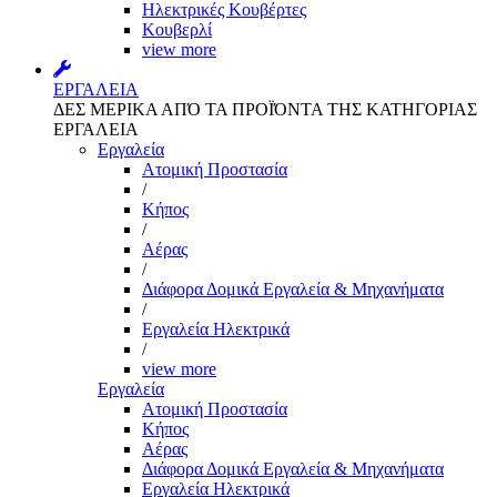
Ηλεκτρικές Κουβέρτες
Κουβερλί
view more
ΕΡΓΑΛΕΙΑ
ΔΕΣ ΜΕΡΙΚΑ ΑΠΌ ΤΑ ΠΡΟΪΌΝΤΑ ΤΗΣ ΚΑΤΗΓΟΡΙΑΣ
ΕΡΓΑΛΕΙΑ
Εργαλεία
Aτομική Προστασία
/
Kήπος
/
Αέρας
/
Διάφορα Δομικά Εργαλεία & Μηχανήματα
/
Εργαλεία Ηλεκτρικά
/
view more
Εργαλεία
Aτομική Προστασία
Kήπος
Αέρας
Διάφορα Δομικά Εργαλεία & Μηχανήματα
Εργαλεία Ηλεκτρικά