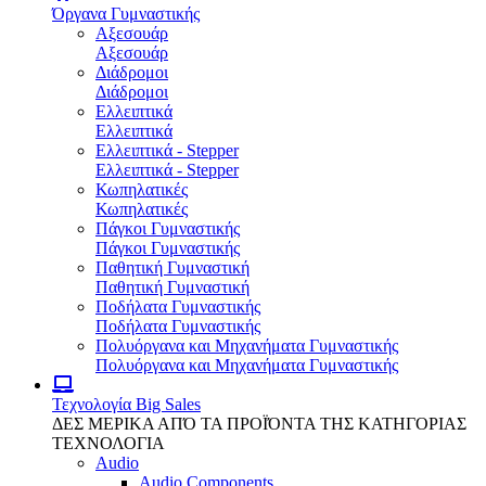
Όργανα Γυμναστικής
Αξεσουάρ
Αξεσουάρ
Διάδρομοι
Διάδρομοι
Ελλειπτικά
Ελλειπτικά
Ελλειπτικά - Stepper
Ελλειπτικά - Stepper
Κωπηλατικές
Κωπηλατικές
Πάγκοι Γυμναστικής
Πάγκοι Γυμναστικής
Παθητική Γυμναστική
Παθητική Γυμναστική
Ποδήλατα Γυμναστικής
Ποδήλατα Γυμναστικής
Πολυόργανα και Μηχανήματα Γυμναστικής
Πολυόργανα και Μηχανήματα Γυμναστικής
Τεχνολογία
Big Sales
ΔΕΣ ΜΕΡΙΚΑ ΑΠΌ ΤΑ ΠΡΟΪΌΝΤΑ ΤΗΣ ΚΑΤΗΓΟΡΙΑΣ
ΤΕΧΝΟΛΟΓΙΑ
Audio
Audio Components