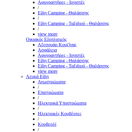
Αφυγραντήρες - Ιονιστές
/
Είδη Camping - Θαλάσσης
/
Είδη Camping - Ταξιδιού - Θαλάσσης
/
view more
Οικιακός Εξοπλισμός
Αξεσουάρ Κουζίνας
Ασφάλεια
Αφυγραντήρες - Ιονιστές
Είδη Camping - Θαλάσσης
Είδη Camping - Ταξιδιού - Θαλάσσης
view more
Λευκά Είδη
Ανωστρώματα
/
Επιστρώματα
/
Ηλεκτρικά Υποστρώματα
/
Ηλεκτρικές Κουβέρτες
/
Κουβερλί
/