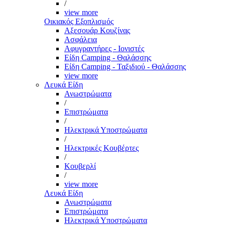
/
view more
Οικιακός Εξοπλισμός
Αξεσουάρ Κουζίνας
Ασφάλεια
Αφυγραντήρες - Ιονιστές
Είδη Camping - Θαλάσσης
Είδη Camping - Ταξιδιού - Θαλάσσης
view more
Λευκά Είδη
Ανωστρώματα
/
Επιστρώματα
/
Ηλεκτρικά Υποστρώματα
/
Ηλεκτρικές Κουβέρτες
/
Κουβερλί
/
view more
Λευκά Είδη
Ανωστρώματα
Επιστρώματα
Ηλεκτρικά Υποστρώματα