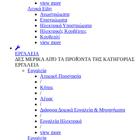
view more
Λευκά Είδη
Ανωστρώματα
Επιστρώματα
Ηλεκτρικά Υποστρώματα
Ηλεκτρικές Κουβέρτες
Κουβερλί
view more
ΕΡΓΑΛΕΙΑ
ΔΕΣ ΜΕΡΙΚΑ ΑΠΌ ΤΑ ΠΡΟΪΌΝΤΑ ΤΗΣ ΚΑΤΗΓΟΡΙΑΣ
ΕΡΓΑΛΕΙΑ
Εργαλεία
Aτομική Προστασία
/
Kήπος
/
Αέρας
/
Διάφορα Δομικά Εργαλεία & Μηχανήματα
/
Εργαλεία Ηλεκτρικά
/
view more
Εργαλεία