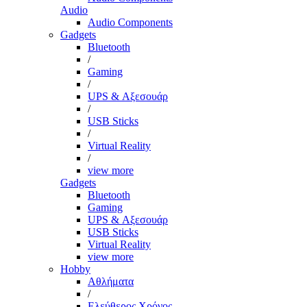
Audio
Audio Components
Gadgets
Bluetooth
/
Gaming
/
UPS & Αξεσουάρ
/
USB Sticks
/
Virtual Reality
/
view more
Gadgets
Bluetooth
Gaming
UPS & Αξεσουάρ
USB Sticks
Virtual Reality
view more
Hobby
Αθλήματα
/
Ελεύθερος Χρόνος