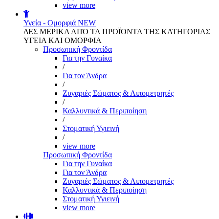
view more
Υγεία - Ομορφιά
NEW
ΔΕΣ ΜΕΡΙΚΑ ΑΠΌ ΤΑ ΠΡΟΪΌΝΤΑ ΤΗΣ ΚΑΤΗΓΟΡΙΑΣ
ΥΓΕΙΑ ΚΑΙ ΟΜΟΡΦΙΑ
Προσωπική Φροντίδα
Για την Γυναίκα
/
Για τον Άνδρα
/
Ζυγαριές Σώματος & Λιπομετρητές
/
Καλλυντικά & Περιποίηση
/
Στοματική Υγιεινή
/
view more
Προσωπική Φροντίδα
Για την Γυναίκα
Για τον Άνδρα
Ζυγαριές Σώματος & Λιπομετρητές
Καλλυντικά & Περιποίηση
Στοματική Υγιεινή
view more