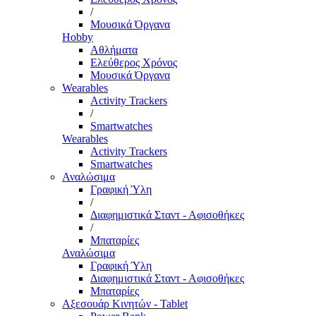
/
Μουσικά Όργανα
Hobby
Αθλήματα
Ελεύθερος Χρόνος
Μουσικά Όργανα
Wearables
Activity Trackers
/
Smartwatches
Wearables
Activity Trackers
Smartwatches
Αναλώσιμα
Γραφική Ύλη
/
Διαφημιστικά Σταντ - Αφισοθήκες
/
Μπαταρίες
Αναλώσιμα
Γραφική Ύλη
Διαφημιστικά Σταντ - Αφισοθήκες
Μπαταρίες
Αξεσουάρ Κινητών - Tablet