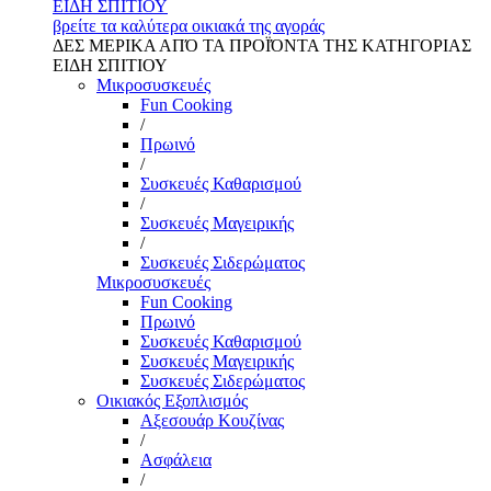
ΕΙΔΗ ΣΠΙΤΙΟΥ
βρείτε τα καλύτερα οικιακά της αγοράς
ΔΕΣ ΜΕΡΙΚΑ ΑΠΌ ΤΑ ΠΡΟΪΌΝΤΑ ΤΗΣ ΚΑΤΗΓΟΡΙΑΣ
ΕΙΔΗ ΣΠΙΤΙΟΥ
Μικροσυσκευές
Fun Cooking
/
Πρωινό
/
Συσκευές Καθαρισμού
/
Συσκευές Μαγειρικής
/
Συσκευές Σιδερώματος
Μικροσυσκευές
Fun Cooking
Πρωινό
Συσκευές Καθαρισμού
Συσκευές Μαγειρικής
Συσκευές Σιδερώματος
Οικιακός Εξοπλισμός
Αξεσουάρ Κουζίνας
/
Ασφάλεια
/