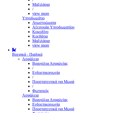
Μαξιλάρια
/
view more
Υπνοδωμάτιο
Ανωστρώματα
Αξεσουάρ Υπνοδωματίου
Κομοδίνο
Κρεβάτια
Μαξιλάρια
view more
Βρεφικά - Παιδικά
Ασφάλεια
Βραχιόλια Ασφαλείας
/
Ενδοεπικοινωνία
/
Προστατευτικά για Μωρά
/
Φωτισμός
Ασφάλεια
Βραχιόλια Ασφαλείας
Ενδοεπικοινωνία
Προστατευτικά για Μωρά