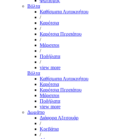
Φωτισμός
Βόλτα
Καθίσματα Αυτοκινήτου
/
Καρότσια
/
Καρότσια Περιπάτου
/
Μάρσιποι
/
Ποδήλατα
/
view more
Βόλτα
Καθίσματα Αυτοκινήτου
Καρότσια
Καρότσια Περιπάτου
Μάρσιποι
Ποδήλατα
view more
Δωμάτιο
Διάφορα Αξεσουάρ
/
Κρεβάτια
/