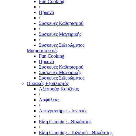
Fun Cooking
/
Πρωινό
/
Συσκευές Καθαρισμού
/
Συσκευές Μαγειρικής
/
Συσκευές Σιδερώματος
Μικροσυσκευές
Fun Cooking
Πρωινό
Συσκευές Καθαρισμού
Συσκευές Μαγειρικής
Συσκευές Σιδερώματος
Οικιακός Εξοπλισμός
Αξεσουάρ Κουζίνας
/
Ασφάλεια
/
Αφυγραντήρες - Ιονιστές
/
Είδη Camping - Θαλάσσης
/
Είδη Camping - Ταξιδιού - Θαλάσσης