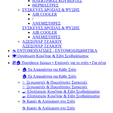
ΗΛΕΚΤΡΙΚΕΣ ΚΟΥΒΕΡΤΕΣ
ΘΕΡΜΑΣΤΡΕΣ
ΣΥΣΚΕΥΕΣ ΔΡΟΣΙΑΣ & ΨΥΞΗΣ
AIR COOLER
/
ΑΝΕΜΙΣΤΗΡΕΣ
ΣΥΣΚΕΥΕΣ ΔΡΟΣΙΑΣ & ΨΥΞΗΣ
AIR COOLER
ΑΝΕΜΙΣΤΗΡΕΣ
ΑΞΕΣΟΥΑΡ ΤΖΑΚΙΟΥ
ΑΞΕΣΟΥΑΡ ΤΖΑΚΙΟΥ
🦟 ΕΝΤΟΜΟΠΑΓΙΔΕΣ - ΕΝΤΟΜΟΑΠΩΘΗΤΙΚΑ
🍽️ Οργάνωση Κουζίνας & Είδη Σερβιρίσματος
🎁🏠 Προτάσεις δώρων • Επιλογές για το σπίτι • Για σένα
🏠 Τα Απαραίτητα για Κάθε Σπίτι
🏠 Τα Απαραίτητα για Κάθε Σπίτι
✨ Ξεχωριστές & Πρωτότυπες Συσκευές
✨ Ξεχωριστές & Πρωτότυπες Συσκευές
🍳 Εξοπλισμός Κουζίνας & Είδη Σερβιρίσματος
🍳 Εξοπλισμός Κουζίνας & Είδη Σερβιρίσματος
☕ Καφές & Απόλαυση στο Σπίτι
☕ Καφές & Απόλαυση στο Σπίτι