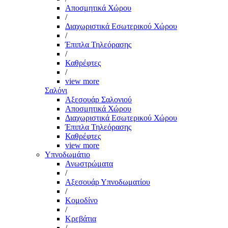
Αποσμητικά Χώρου
/
Διαχωριστικά Εσωτερικού Χώρου
/
Έπιπλα Τηλεόρασης
/
Καθρέφτες
/
view more
Σαλόνι
Αξεσουάρ Σαλονιού
Αποσμητικά Χώρου
Διαχωριστικά Εσωτερικού Χώρου
Έπιπλα Τηλεόρασης
Καθρέφτες
view more
Υπνοδωμάτιο
Ανωστρώματα
/
Αξεσουάρ Υπνοδωματίου
/
Κομοδίνο
/
Κρεβάτια
/