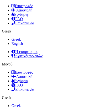
Επιστροφές
Αποστολή
Εγγύηση
FAQ
Επικοινωνία
Greek
Greek
English
Η εταιρεία μας
Κριτικές πελατών
Μενού
Επιστροφές
Αποστολή
Εγγύηση
FAQ
Επικοινωνία
Greek
Greek