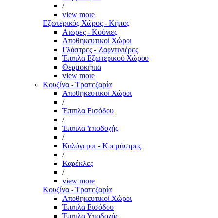
/
view more
Εξωτερικός Χώρος - Κήπος
Αιώρες - Κούνιες
Αποθηκευτικοί Χώροι
Γλάστρες - Ζαρντινιέρες
Έπιπλα Εξωτερικού Χώρου
Θερμοκήπια
view more
Κουζίνα - Τραπεζαρία
Αποθηκευτικοί Χώροι
/
Έπιπλα Εισόδου
/
Έπιπλα Υποδοχής
/
Καλόγεροι - Κρεμάστρες
/
Καρέκλες
/
view more
Κουζίνα - Τραπεζαρία
Αποθηκευτικοί Χώροι
Έπιπλα Εισόδου
Έπιπλα Υποδοχής