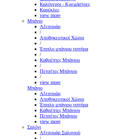
Καλόγεροι - Κρεμάστρες
Καρέκλες
view more
Μπάνιο
Αξεσουάρ
/
Αποθηκευτικοί Χώροι
/
Έπιπλο μπάνιου νιπτήρα
/
Καθρέπτες Μπάνιου
/
Πετσέτες Μπάνιου
/
view more
Μπάνιο
Αξεσουάρ
Αποθηκευτικοί Χώροι
Έπιπλο μπάνιου νιπτήρα
Καθρέπτες Μπάνιου
Πετσέτες Μπάνιου
view more
Σαλόνι
Αξεσουάρ Σαλονιού
/