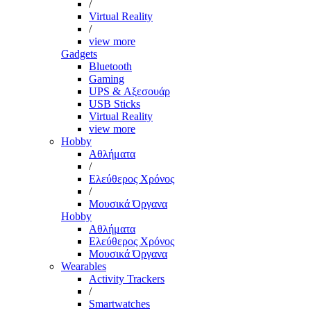
/
Virtual Reality
/
view more
Gadgets
Bluetooth
Gaming
UPS & Αξεσουάρ
USB Sticks
Virtual Reality
view more
Hobby
Αθλήματα
/
Ελεύθερος Χρόνος
/
Μουσικά Όργανα
Hobby
Αθλήματα
Ελεύθερος Χρόνος
Μουσικά Όργανα
Wearables
Activity Trackers
/
Smartwatches