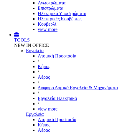
Ανωστρώματα
Επιστρώματα
Ηλεκτρικά Υποστρώματα
Ηλεκτρικές Κουβέρτες
Κουβερλί
view more
TOOLS
NEW IN OFFICE
Εργαλεία
Aτομική Προστασία
/
Kήπος
/
Αέρας
/
Διάφορα Δομικά Εργαλεία & Μηχανήματα
/
Εργαλεία Ηλεκτρικά
/
view more
Εργαλεία
Aτομική Προστασία
Kήπος
Αέρας