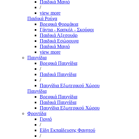
Παιδικά Μαγιό
/
view more
Παιδικά Ρούχα
Βρεφικά Φορμάκια
Γάντια - Κασκόλ - Σκούφοι
Παιδικά Αξεσουάρ
Παιδικά Εσώρουχα
Παιδικά Μαγιό
view more
Παιχνίδια
Βρεφικά Παιχνίδια
/
Παιδικά Παιχνίδια
/
Παιχνίδια Εξωτερικού Χώρου
Παιχνίδια
Βρεφικά Παιχνίδια
Παιδικά Παιχνίδια
Παιχνίδια Εξωτερικού Χώρου
Φροντίδα
Γιογιό
/
Είδη Εκπαίδευσης Φαγητού
/