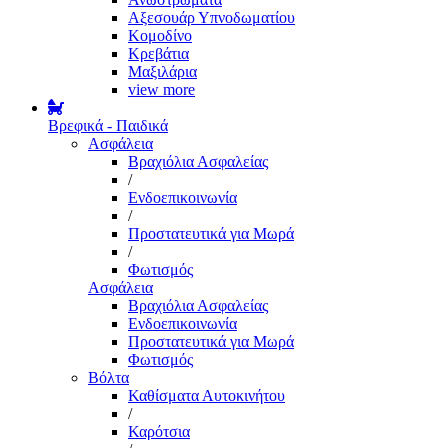
Αξεσουάρ Υπνοδωματίου
Κομοδίνο
Κρεβάτια
Μαξιλάρια
view more
Βρεφικά - Παιδικά
Ασφάλεια
Βραχιόλια Ασφαλείας
/
Ενδοεπικοινωνία
/
Προστατευτικά για Μωρά
/
Φωτισμός
Ασφάλεια
Βραχιόλια Ασφαλείας
Ενδοεπικοινωνία
Προστατευτικά για Μωρά
Φωτισμός
Βόλτα
Καθίσματα Αυτοκινήτου
/
Καρότσια