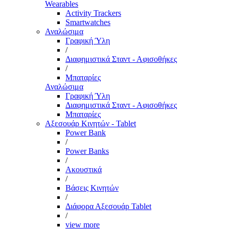
Wearables
Activity Trackers
Smartwatches
Αναλώσιμα
Γραφική Ύλη
/
Διαφημιστικά Σταντ - Αφισοθήκες
/
Μπαταρίες
Αναλώσιμα
Γραφική Ύλη
Διαφημιστικά Σταντ - Αφισοθήκες
Μπαταρίες
Αξεσουάρ Κινητών - Tablet
Power Bank
/
Power Banks
/
Ακουστικά
/
Βάσεις Κινητών
/
Διάφορα Αξεσουάρ Tablet
/
view more