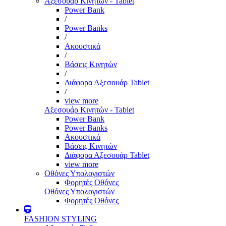
Αξεσουάρ Κινητών - Tablet
Power Bank
/
Power Banks
/
Ακουστικά
/
Βάσεις Κινητών
/
Διάφορα Αξεσουάρ Tablet
/
view more
Αξεσουάρ Κινητών - Tablet
Power Bank
Power Banks
Ακουστικά
Βάσεις Κινητών
Διάφορα Αξεσουάρ Tablet
view more
Οθόνες Υπολογιστών
Φορητές Οθόνες
Οθόνες Υπολογιστών
Φορητές Οθόνες
FASHION STYLING