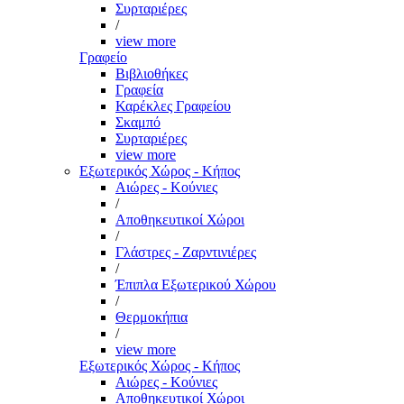
Συρταριέρες
/
view more
Γραφείο
Βιβλιοθήκες
Γραφεία
Καρέκλες Γραφείου
Σκαμπό
Συρταριέρες
view more
Εξωτερικός Χώρος - Κήπος
Αιώρες - Κούνιες
/
Αποθηκευτικοί Χώροι
/
Γλάστρες - Ζαρντινιέρες
/
Έπιπλα Εξωτερικού Χώρου
/
Θερμοκήπια
/
view more
Εξωτερικός Χώρος - Κήπος
Αιώρες - Κούνιες
Αποθηκευτικοί Χώροι