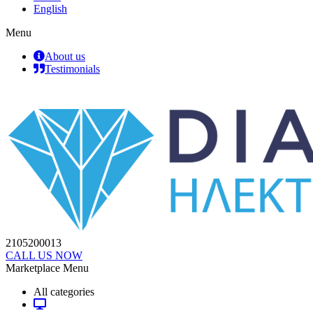
English
Menu
About us
Testimonials
2105200013
CALL US NOW
Marketplace Menu
All categories