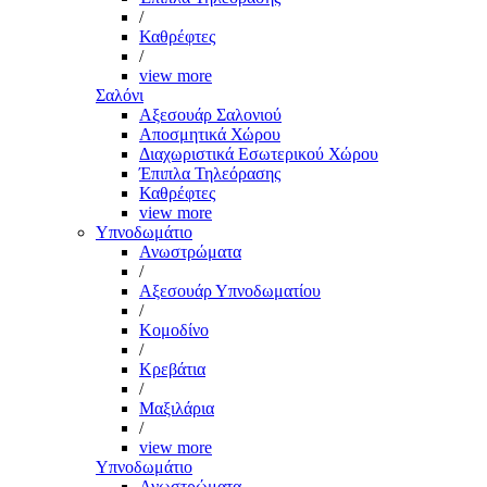
/
Καθρέφτες
/
view more
Σαλόνι
Αξεσουάρ Σαλονιού
Αποσμητικά Χώρου
Διαχωριστικά Εσωτερικού Χώρου
Έπιπλα Τηλεόρασης
Καθρέφτες
view more
Υπνοδωμάτιο
Ανωστρώματα
/
Αξεσουάρ Υπνοδωματίου
/
Κομοδίνο
/
Κρεβάτια
/
Μαξιλάρια
/
view more
Υπνοδωμάτιο
Ανωστρώματα