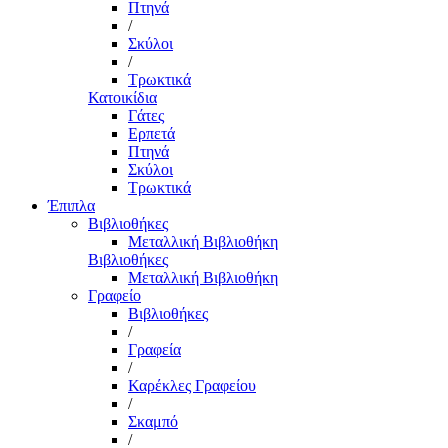
Πτηνά
/
Σκύλοι
/
Τρωκτικά
Κατοικίδια
Γάτες
Ερπετά
Πτηνά
Σκύλοι
Τρωκτικά
Έπιπλα
Βιβλιοθήκες
Μεταλλική Βιβλιοθήκη
Βιβλιοθήκες
Μεταλλική Βιβλιοθήκη
Γραφείο
Βιβλιοθήκες
/
Γραφεία
/
Καρέκλες Γραφείου
/
Σκαμπό
/