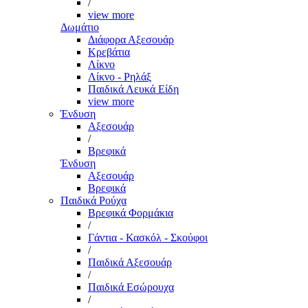
/
view more
Δωμάτιο
Διάφορα Αξεσουάρ
Κρεβάτια
Λίκνο
Λίκνο - Ρηλάξ
Παιδικά Λευκά Είδη
view more
Ένδυση
Αξεσουάρ
/
Βρεφικά
Ένδυση
Αξεσουάρ
Βρεφικά
Παιδικά Ρούχα
Βρεφικά Φορμάκια
/
Γάντια - Κασκόλ - Σκούφοι
/
Παιδικά Αξεσουάρ
/
Παιδικά Εσώρουχα
/