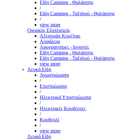
Είδη Camping - Θαλάσσης
/
Είδη Camping - Ταξιδιού - Θαλάσσης
/
view more
Οικιακός Εξοπλισμός
Αξεσουάρ Κουζίνας
Ασφάλεια
Αφυγραντήρες - Ιονιστές
Είδη Camping - Θαλάσσης
Είδη Camping - Ταξιδιού - Θαλάσσης
view more
Λευκά Είδη
Ανωστρώματα
/
Επιστρώματα
/
Ηλεκτρικά Υποστρώματα
/
Ηλεκτρικές Κουβέρτες
/
Κουβερλί
/
view more
Λευκά Είδη