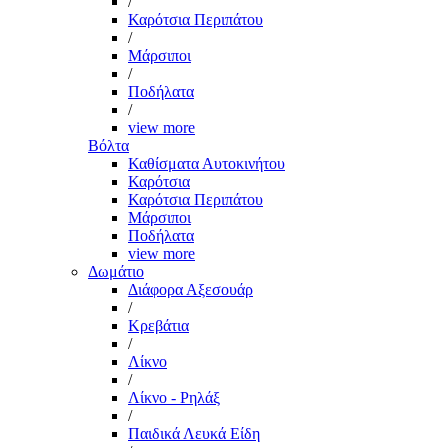
/
Καρότσια Περιπάτου
/
Μάρσιποι
/
Ποδήλατα
/
view more
Βόλτα
Καθίσματα Αυτοκινήτου
Καρότσια
Καρότσια Περιπάτου
Μάρσιποι
Ποδήλατα
view more
Δωμάτιο
Διάφορα Αξεσουάρ
/
Κρεβάτια
/
Λίκνο
/
Λίκνο - Ρηλάξ
/
Παιδικά Λευκά Είδη