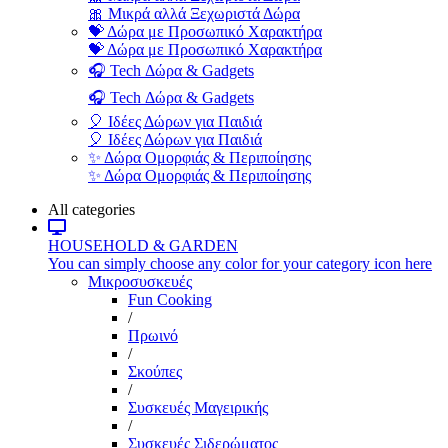
🎀 Μικρά αλλά Ξεχωριστά Δώρα
💝 Δώρα με Προσωπικό Χαρακτήρα
💝 Δώρα με Προσωπικό Χαρακτήρα
🎧 Tech Δώρα & Gadgets
🎧 Tech Δώρα & Gadgets
🎈 Ιδέες Δώρων για Παιδιά
🎈 Ιδέες Δώρων για Παιδιά
✨ Δώρα Ομορφιάς & Περιποίησης
✨ Δώρα Ομορφιάς & Περιποίησης
All categories
HOUSEHOLD & GARDEN
You can simply choose any color for your category icon here
Μικροσυσκευές
Fun Cooking
/
Πρωινό
/
Σκούπες
/
Συσκευές Μαγειρικής
/
Συσκευές Σιδερώματος