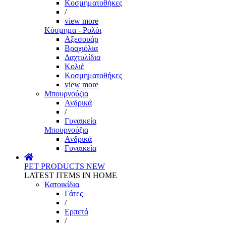
Κοσμηματοθήκες
/
view more
Κόσμημα - Ρολόι
Αξεσουάρ
Βραχιόλια
Δαχτυλίδια
Κολιέ
Κοσμηματοθήκες
view more
Μπουρνούζια
Ανδρικά
/
Γυναικεία
Μπουρνούζια
Ανδρικά
Γυναικεία
PET PRODUCTS
NEW
LATEST ITEMS IN HOME
Κατοικίδια
Γάτες
/
Ερπετά
/