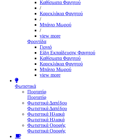
Καθίσματα Φαγητού
/
Καρεκλάκια Φαγητού
/
Μπάνιο Μωρού
/
view more
Φροντίδα
Γιογιό
Είδη Εκπαίδευσης Φαγητού
Καθίσματα Φαγητού
Καρεκλάκια Φαγητού
Μπάνιο Μωρού
view more
Φωτιστικά
Πορτατίφ
Πορτατίφ
Φωτιστικά Δαπέδου
Φωτιστικά Δαπέδου
Φωτιστικά Ηλιακά
Φωτιστικά Ηλιακά
Φωτιστικά Οροφής
Φωτιστικά Οροφής