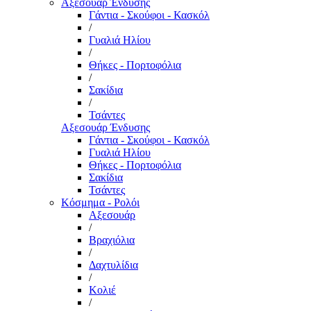
Αξεσουάρ Ένδυσης
Γάντια - Σκούφοι - Κασκόλ
/
Γυαλιά Ηλίου
/
Θήκες - Πορτοφόλια
/
Σακίδια
/
Τσάντες
Αξεσουάρ Ένδυσης
Γάντια - Σκούφοι - Κασκόλ
Γυαλιά Ηλίου
Θήκες - Πορτοφόλια
Σακίδια
Τσάντες
Κόσμημα - Ρολόι
Αξεσουάρ
/
Βραχιόλια
/
Δαχτυλίδια
/
Κολιέ
/