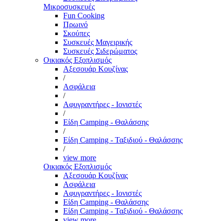
Μικροσυσκευές
Fun Cooking
Πρωινό
Σκούπες
Συσκευές Μαγειρικής
Συσκευές Σιδερώματος
Οικιακός Εξοπλισμός
Αξεσουάρ Κουζίνας
/
Ασφάλεια
/
Αφυγραντήρες - Ιονιστές
/
Είδη Camping - Θαλάσσης
/
Είδη Camping - Ταξιδιού - Θαλάσσης
/
view more
Οικιακός Εξοπλισμός
Αξεσουάρ Κουζίνας
Ασφάλεια
Αφυγραντήρες - Ιονιστές
Είδη Camping - Θαλάσσης
Είδη Camping - Ταξιδιού - Θαλάσσης
view more