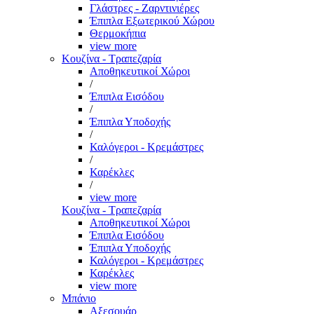
Γλάστρες - Ζαρντινιέρες
Έπιπλα Εξωτερικού Χώρου
Θερμοκήπια
view more
Κουζίνα - Τραπεζαρία
Αποθηκευτικοί Χώροι
/
Έπιπλα Εισόδου
/
Έπιπλα Υποδοχής
/
Καλόγεροι - Κρεμάστρες
/
Καρέκλες
/
view more
Κουζίνα - Τραπεζαρία
Αποθηκευτικοί Χώροι
Έπιπλα Εισόδου
Έπιπλα Υποδοχής
Καλόγεροι - Κρεμάστρες
Καρέκλες
view more
Μπάνιο
Αξεσουάρ