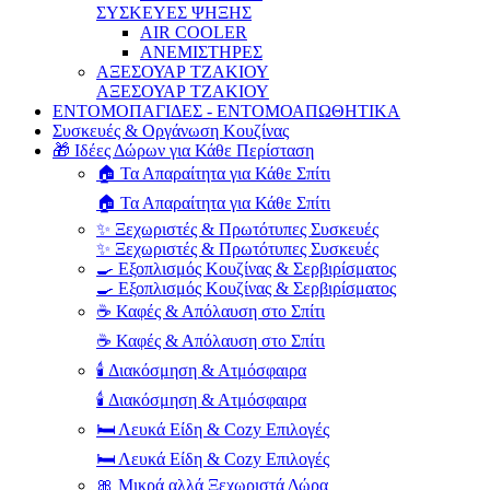
ΣΥΣΚΕΥΕΣ ΨΗΞΗΣ
AIR COOLER
ΑΝΕΜΙΣΤΗΡΕΣ
ΑΞΕΣΟΥΑΡ ΤΖΑΚΙΟΥ
ΑΞΕΣΟΥΑΡ ΤΖΑΚΙΟΥ
ΕΝΤΟΜΟΠΑΓΙΔΕΣ - ΕΝΤΟΜΟΑΠΩΘΗΤΙΚΑ
Συσκευές & Οργάνωση Κουζίνας
🎁 Ιδέες Δώρων για Κάθε Περίσταση
🏠 Τα Απαραίτητα για Κάθε Σπίτι
🏠 Τα Απαραίτητα για Κάθε Σπίτι
✨ Ξεχωριστές & Πρωτότυπες Συσκευές
✨ Ξεχωριστές & Πρωτότυπες Συσκευές
🍳 Εξοπλισμός Κουζίνας & Σερβιρίσματος
🍳 Εξοπλισμός Κουζίνας & Σερβιρίσματος
☕ Καφές & Απόλαυση στο Σπίτι
☕ Καφές & Απόλαυση στο Σπίτι
🕯️ Διακόσμηση & Ατμόσφαιρα
🕯️ Διακόσμηση & Ατμόσφαιρα
🛏️ Λευκά Είδη & Cozy Επιλογές
🛏️ Λευκά Είδη & Cozy Επιλογές
🎀 Μικρά αλλά Ξεχωριστά Δώρα