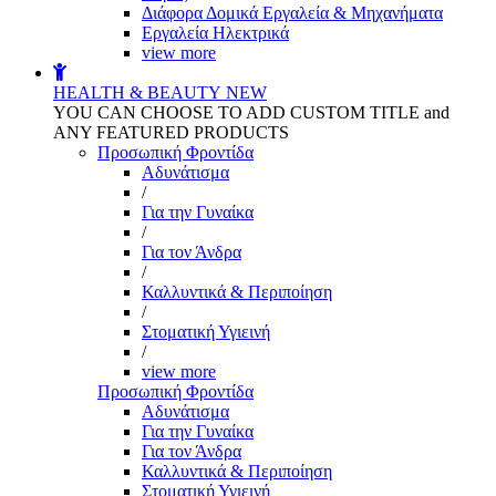
Διάφορα Δομικά Εργαλεία & Μηχανήματα
Εργαλεία Ηλεκτρικά
view more
HEALTH & BEAUTY
NEW
YOU CAN CHOOSE TO ADD CUSTOM TITLE and
ANY FEATURED PRODUCTS
Προσωπική Φροντίδα
Αδυνάτισμα
/
Για την Γυναίκα
/
Για τον Άνδρα
/
Καλλυντικά & Περιποίηση
/
Στοματική Υγιεινή
/
view more
Προσωπική Φροντίδα
Αδυνάτισμα
Για την Γυναίκα
Για τον Άνδρα
Καλλυντικά & Περιποίηση
Στοματική Υγιεινή