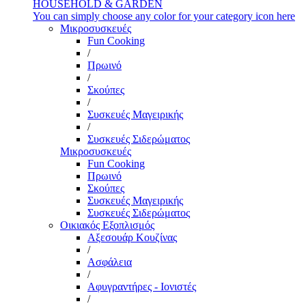
HOUSEHOLD & GARDEN
You can simply choose any color for your category icon here
Μικροσυσκευές
Fun Cooking
/
Πρωινό
/
Σκούπες
/
Συσκευές Μαγειρικής
/
Συσκευές Σιδερώματος
Μικροσυσκευές
Fun Cooking
Πρωινό
Σκούπες
Συσκευές Μαγειρικής
Συσκευές Σιδερώματος
Οικιακός Εξοπλισμός
Αξεσουάρ Κουζίνας
/
Ασφάλεια
/
Αφυγραντήρες - Ιονιστές
/