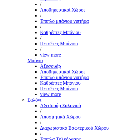
/
Αποθηκευτικοί Χώροι
/
Έπιπλο μπάνιου νιπτήρα
/
Καθρέπτες Μπάνιου
/
Πετσέτες Μπάνιου
/
view more
Μπάνιο
Αξεσουάρ
Αποθηκευτικοί Χώροι
Έπιπλο μπάνιου νιπτήρα
Καθρέπτες Μπάνιου
Πετσέτες Μπάνιου
view more
Σαλόνι
Αξεσουάρ Σαλονιού
/
Αποσμητικά Χώρου
/
Διαχωριστικά Εσωτερικού Χώρου
/
Έπιπλα Τηλεόρασης