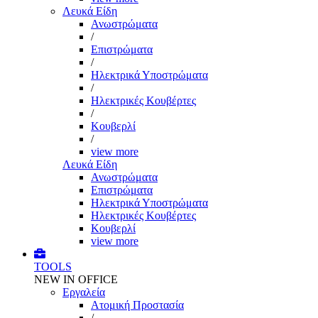
Λευκά Είδη
Ανωστρώματα
/
Επιστρώματα
/
Ηλεκτρικά Υποστρώματα
/
Ηλεκτρικές Κουβέρτες
/
Κουβερλί
/
view more
Λευκά Είδη
Ανωστρώματα
Επιστρώματα
Ηλεκτρικά Υποστρώματα
Ηλεκτρικές Κουβέρτες
Κουβερλί
view more
TOOLS
NEW IN OFFICE
Εργαλεία
Aτομική Προστασία
/