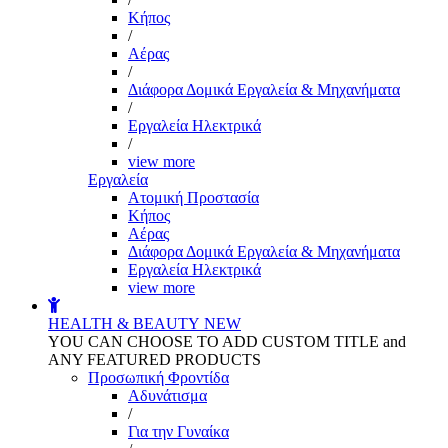
Kήπος
/
Αέρας
/
Διάφορα Δομικά Εργαλεία & Μηχανήματα
/
Εργαλεία Ηλεκτρικά
/
view more
Εργαλεία
Aτομική Προστασία
Kήπος
Αέρας
Διάφορα Δομικά Εργαλεία & Μηχανήματα
Εργαλεία Ηλεκτρικά
view more
HEALTH & BEAUTY
NEW
YOU CAN CHOOSE TO ADD CUSTOM TITLE and
ANY FEATURED PRODUCTS
Προσωπική Φροντίδα
Αδυνάτισμα
/
Για την Γυναίκα