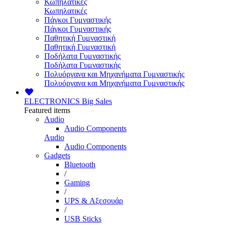
Κωπηλατικές
Κωπηλατικές
Πάγκοι Γυμναστικής
Πάγκοι Γυμναστικής
Παθητική Γυμναστική
Παθητική Γυμναστική
Ποδήλατα Γυμναστικής
Ποδήλατα Γυμναστικής
Πολυόργανα και Μηχανήματα Γυμναστικής
Πολυόργανα και Μηχανήματα Γυμναστικής
ELECTRONICS
Big Sales
Featured items
Audio
Audio Components
Audio
Audio Components
Gadgets
Bluetooth
/
Gaming
/
UPS & Αξεσουάρ
/
USB Sticks