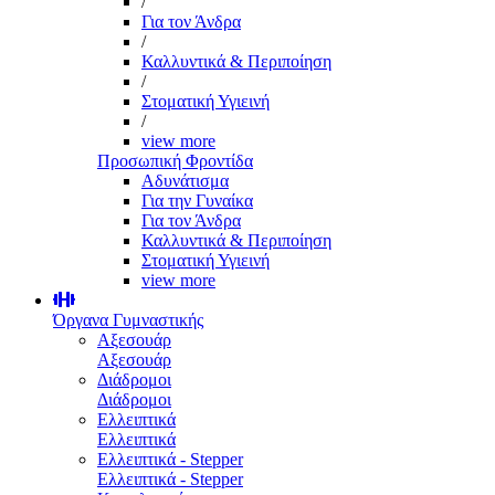
/
Για τον Άνδρα
/
Καλλυντικά & Περιποίηση
/
Στοματική Υγιεινή
/
view more
Προσωπική Φροντίδα
Αδυνάτισμα
Για την Γυναίκα
Για τον Άνδρα
Καλλυντικά & Περιποίηση
Στοματική Υγιεινή
view more
Όργανα Γυμναστικής
Αξεσουάρ
Αξεσουάρ
Διάδρομοι
Διάδρομοι
Ελλειπτικά
Ελλειπτικά
Ελλειπτικά - Stepper
Ελλειπτικά - Stepper