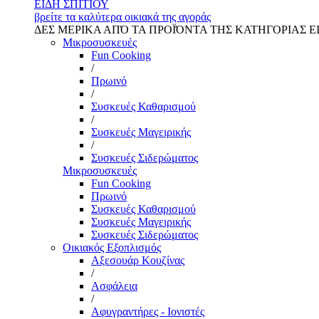
ΕΙΔΗ ΣΠΙΤΙΟΥ
βρείτε τα καλύτερα οικιακά της αγοράς
ΔΕΣ ΜΕΡΙΚΑ ΑΠΌ ΤΑ ΠΡΟΪΌΝΤΑ ΤΗΣ ΚΑΤΗΓΟΡΙΑΣ Ε
Μικροσυσκευές
Fun Cooking
/
Πρωινό
/
Συσκευές Καθαρισμού
/
Συσκευές Μαγειρικής
/
Συσκευές Σιδερώματος
Μικροσυσκευές
Fun Cooking
Πρωινό
Συσκευές Καθαρισμού
Συσκευές Μαγειρικής
Συσκευές Σιδερώματος
Οικιακός Εξοπλισμός
Αξεσουάρ Κουζίνας
/
Ασφάλεια
/
Αφυγραντήρες - Ιονιστές