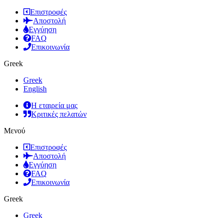
Επιστροφές
Αποστολή
Εγγύηση
FAQ
Επικοινωνία
Greek
Greek
English
Η εταιρεία μας
Κριτικές πελατών
Μενού
Επιστροφές
Αποστολή
Εγγύηση
FAQ
Επικοινωνία
Greek
Greek