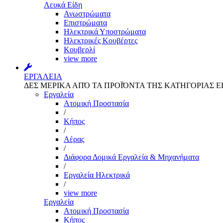
Λευκά Είδη
Ανωστρώματα
Επιστρώματα
Ηλεκτρικά Υποστρώματα
Ηλεκτρικές Κουβέρτες
Κουβερλί
view more
ΕΡΓΑΛΕΙΑ
ΔΕΣ ΜΕΡΙΚΑ ΑΠΌ ΤΑ ΠΡΟΪΌΝΤΑ ΤΗΣ ΚΑΤΗΓΟΡΙΑΣ Ε
Εργαλεία
Aτομική Προστασία
/
Kήπος
/
Αέρας
/
Διάφορα Δομικά Εργαλεία & Μηχανήματα
/
Εργαλεία Ηλεκτρικά
/
view more
Εργαλεία
Aτομική Προστασία
Kήπος