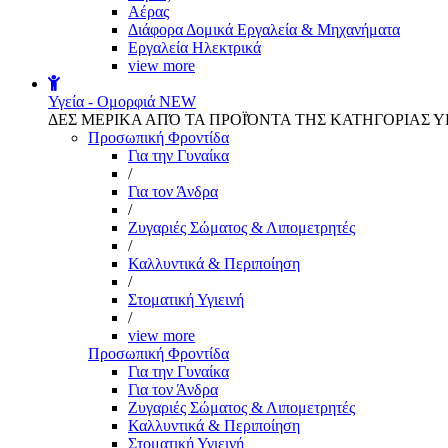
Αέρας
Διάφορα Δομικά Εργαλεία & Μηχανήματα
Εργαλεία Ηλεκτρικά
view more
Υγεία - Ομορφιά
NEW
ΔΕΣ ΜΕΡΙΚΑ ΑΠΌ ΤΑ ΠΡΟΪΌΝΤΑ ΤΗΣ ΚΑΤΗΓΟΡΙΑΣ Υ
Προσωπική Φροντίδα
Για την Γυναίκα
/
Για τον Άνδρα
/
Ζυγαριές Σώματος & Λιπομετρητές
/
Καλλυντικά & Περιποίηση
/
Στοματική Υγιεινή
/
view more
Προσωπική Φροντίδα
Για την Γυναίκα
Για τον Άνδρα
Ζυγαριές Σώματος & Λιπομετρητές
Καλλυντικά & Περιποίηση
Στοματική Υγιεινή