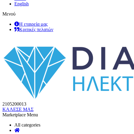
English
Μενού
Η εταιρεία μας
Κριτικές πελατών
2105200013
ΚΑΛΕΣΕ ΜΑΣ
Marketplace Menu
All categories