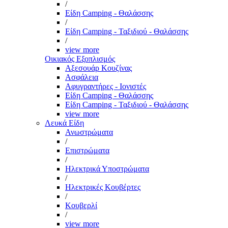
/
Είδη Camping - Θαλάσσης
/
Είδη Camping - Ταξιδιού - Θαλάσσης
/
view more
Οικιακός Εξοπλισμός
Αξεσουάρ Κουζίνας
Ασφάλεια
Αφυγραντήρες - Ιονιστές
Είδη Camping - Θαλάσσης
Είδη Camping - Ταξιδιού - Θαλάσσης
view more
Λευκά Είδη
Ανωστρώματα
/
Επιστρώματα
/
Ηλεκτρικά Υποστρώματα
/
Ηλεκτρικές Κουβέρτες
/
Κουβερλί
/
view more