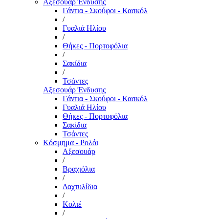
Αξεσουάρ Ένδυσης
Γάντια - Σκούφοι - Κασκόλ
/
Γυαλιά Ηλίου
/
Θήκες - Πορτοφόλια
/
Σακίδια
/
Τσάντες
Αξεσουάρ Ένδυσης
Γάντια - Σκούφοι - Κασκόλ
Γυαλιά Ηλίου
Θήκες - Πορτοφόλια
Σακίδια
Τσάντες
Κόσμημα - Ρολόι
Αξεσουάρ
/
Βραχιόλια
/
Δαχτυλίδια
/
Κολιέ
/