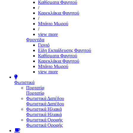
Καθίσματα Φαγητού
/
Καρεκλάκια Φαγητού
/
Μπάνιο Μωρού
/
view more
Φροντίδα
Γιογιό
Είδη Εκπαίδευσης Φαγητού
Καθίσματα Φαγητού
Καρεκλάκια Φαγητού
Μπάνιο Μωρού
view more
Φωτιστικά
Πορτατίφ
Πορτατίφ
Φωτιστικά Δαπέδου
Φωτιστικά Δαπέδου
Φωτιστικά Ηλιακά
Φωτιστικά Ηλιακά
Φωτιστικά Οροφής
Φωτιστικά Οροφής