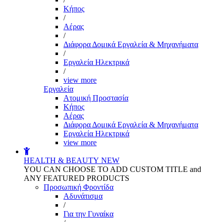
Kήπος
/
Αέρας
/
Διάφορα Δομικά Εργαλεία & Μηχανήματα
/
Εργαλεία Ηλεκτρικά
/
view more
Εργαλεία
Aτομική Προστασία
Kήπος
Αέρας
Διάφορα Δομικά Εργαλεία & Μηχανήματα
Εργαλεία Ηλεκτρικά
view more
HEALTH & BEAUTY
NEW
YOU CAN CHOOSE TO ADD CUSTOM TITLE and
ANY FEATURED PRODUCTS
Προσωπική Φροντίδα
Αδυνάτισμα
/
Για την Γυναίκα