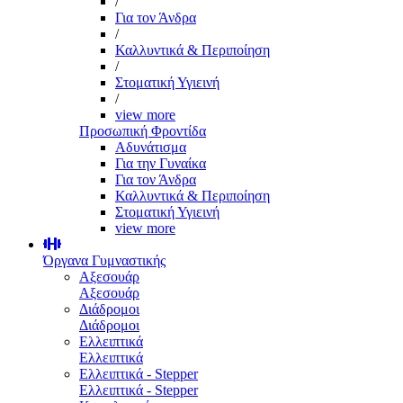
/
Για τον Άνδρα
/
Καλλυντικά & Περιποίηση
/
Στοματική Υγιεινή
/
view more
Προσωπική Φροντίδα
Αδυνάτισμα
Για την Γυναίκα
Για τον Άνδρα
Καλλυντικά & Περιποίηση
Στοματική Υγιεινή
view more
Όργανα Γυμναστικής
Αξεσουάρ
Αξεσουάρ
Διάδρομοι
Διάδρομοι
Ελλειπτικά
Ελλειπτικά
Ελλειπτικά - Stepper
Ελλειπτικά - Stepper