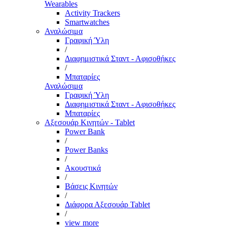
Wearables
Activity Trackers
Smartwatches
Αναλώσιμα
Γραφική Ύλη
/
Διαφημιστικά Σταντ - Αφισοθήκες
/
Μπαταρίες
Αναλώσιμα
Γραφική Ύλη
Διαφημιστικά Σταντ - Αφισοθήκες
Μπαταρίες
Αξεσουάρ Κινητών - Tablet
Power Bank
/
Power Banks
/
Ακουστικά
/
Βάσεις Κινητών
/
Διάφορα Αξεσουάρ Tablet
/
view more