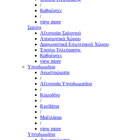
/
Καθρέφτες
/
view more
Σαλόνι
Αξεσουάρ Σαλονιού
Αποσμητικά Χώρου
Διαχωριστικά Εσωτερικού Χώρου
Έπιπλα Τηλεόρασης
Καθρέφτες
view more
Υπνοδωμάτιο
Ανωστρώματα
/
Αξεσουάρ Υπνοδωματίου
/
Κομοδίνο
/
Κρεβάτια
/
Μαξιλάρια
/
view more
Υπνοδωμάτιο
Ανωστρώματα