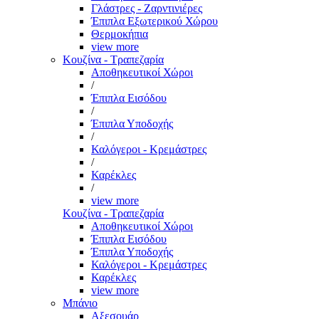
Γλάστρες - Ζαρντινιέρες
Έπιπλα Εξωτερικού Χώρου
Θερμοκήπια
view more
Κουζίνα - Τραπεζαρία
Αποθηκευτικοί Χώροι
/
Έπιπλα Εισόδου
/
Έπιπλα Υποδοχής
/
Καλόγεροι - Κρεμάστρες
/
Καρέκλες
/
view more
Κουζίνα - Τραπεζαρία
Αποθηκευτικοί Χώροι
Έπιπλα Εισόδου
Έπιπλα Υποδοχής
Καλόγεροι - Κρεμάστρες
Καρέκλες
view more
Μπάνιο
Αξεσουάρ