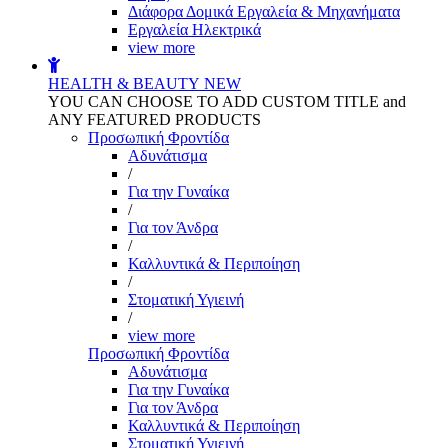
Διάφορα Δομικά Εργαλεία & Μηχανήματα
Εργαλεία Ηλεκτρικά
view more
HEALTH & BEAUTY
NEW
YOU CAN CHOOSE TO ADD CUSTOM TITLE and
ANY FEATURED PRODUCTS
Προσωπική Φροντίδα
Αδυνάτισμα
/
Για την Γυναίκα
/
Για τον Άνδρα
/
Καλλυντικά & Περιποίηση
/
Στοματική Υγιεινή
/
view more
Προσωπική Φροντίδα
Αδυνάτισμα
Για την Γυναίκα
Για τον Άνδρα
Καλλυντικά & Περιποίηση
Στοματική Υγιεινή