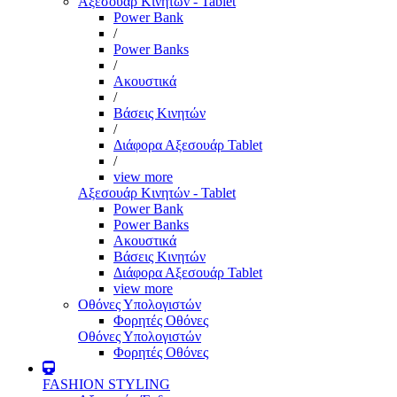
Αξεσουάρ Κινητών - Tablet
Power Bank
/
Power Banks
/
Ακουστικά
/
Βάσεις Κινητών
/
Διάφορα Αξεσουάρ Tablet
/
view more
Αξεσουάρ Κινητών - Tablet
Power Bank
Power Banks
Ακουστικά
Βάσεις Κινητών
Διάφορα Αξεσουάρ Tablet
view more
Οθόνες Υπολογιστών
Φορητές Οθόνες
Οθόνες Υπολογιστών
Φορητές Οθόνες
FASHION STYLING