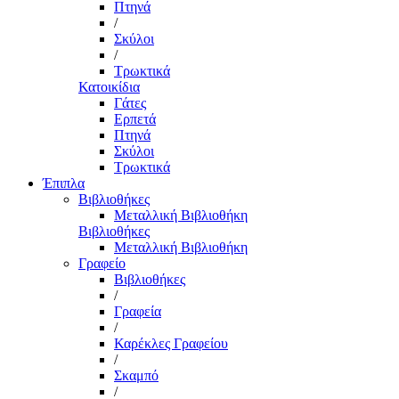
Πτηνά
/
Σκύλοι
/
Τρωκτικά
Κατοικίδια
Γάτες
Ερπετά
Πτηνά
Σκύλοι
Τρωκτικά
Έπιπλα
Βιβλιοθήκες
Μεταλλική Βιβλιοθήκη
Βιβλιοθήκες
Μεταλλική Βιβλιοθήκη
Γραφείο
Βιβλιοθήκες
/
Γραφεία
/
Καρέκλες Γραφείου
/
Σκαμπό
/