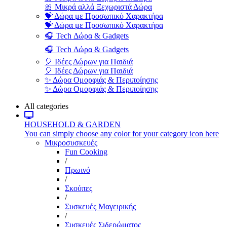
🎀 Μικρά αλλά Ξεχωριστά Δώρα
💝 Δώρα με Προσωπικό Χαρακτήρα
💝 Δώρα με Προσωπικό Χαρακτήρα
🎧 Tech Δώρα & Gadgets
🎧 Tech Δώρα & Gadgets
🎈 Ιδέες Δώρων για Παιδιά
🎈 Ιδέες Δώρων για Παιδιά
✨ Δώρα Ομορφιάς & Περιποίησης
✨ Δώρα Ομορφιάς & Περιποίησης
All categories
HOUSEHOLD & GARDEN
You can simply choose any color for your category icon here
Μικροσυσκευές
Fun Cooking
/
Πρωινό
/
Σκούπες
/
Συσκευές Μαγειρικής
/
Συσκευές Σιδερώματος