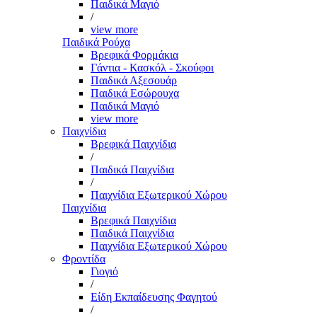
Παιδικά Μαγιό
/
view more
Παιδικά Ρούχα
Βρεφικά Φορμάκια
Γάντια - Κασκόλ - Σκούφοι
Παιδικά Αξεσουάρ
Παιδικά Εσώρουχα
Παιδικά Μαγιό
view more
Παιχνίδια
Βρεφικά Παιχνίδια
/
Παιδικά Παιχνίδια
/
Παιχνίδια Εξωτερικού Χώρου
Παιχνίδια
Βρεφικά Παιχνίδια
Παιδικά Παιχνίδια
Παιχνίδια Εξωτερικού Χώρου
Φροντίδα
Γιογιό
/
Είδη Εκπαίδευσης Φαγητού
/