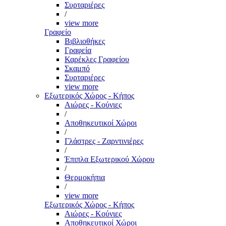
Συρταριέρες
/
view more
Γραφείο
Βιβλιοθήκες
Γραφεία
Καρέκλες Γραφείου
Σκαμπό
Συρταριέρες
view more
Εξωτερικός Χώρος - Κήπος
Αιώρες - Κούνιες
/
Αποθηκευτικοί Χώροι
/
Γλάστρες - Ζαρντινιέρες
/
Έπιπλα Εξωτερικού Χώρου
/
Θερμοκήπια
/
view more
Εξωτερικός Χώρος - Κήπος
Αιώρες - Κούνιες
Αποθηκευτικοί Χώροι