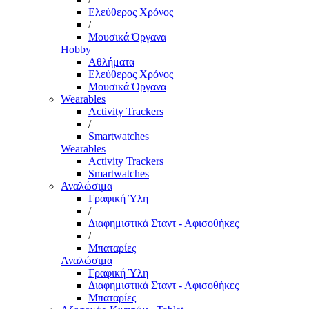
Ελεύθερος Χρόνος
/
Μουσικά Όργανα
Hobby
Αθλήματα
Ελεύθερος Χρόνος
Μουσικά Όργανα
Wearables
Activity Trackers
/
Smartwatches
Wearables
Activity Trackers
Smartwatches
Αναλώσιμα
Γραφική Ύλη
/
Διαφημιστικά Σταντ - Αφισοθήκες
/
Μπαταρίες
Αναλώσιμα
Γραφική Ύλη
Διαφημιστικά Σταντ - Αφισοθήκες
Μπαταρίες