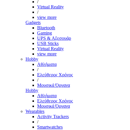
/
Virtual Reality
/
view more
Gadgets
Bluetooth
Gaming
UPS & Αξεσουάρ
USB Sticks
Virtual Reality
view more
Hobby
Αθλήματα
/
Ελεύθερος Χρόνος
/
Μουσικά Όργανα
Hobby
Αθλήματα
Ελεύθερος Χρόνος
Μουσικά Όργανα
Wearables
Activity Trackers
/
Smartwatches