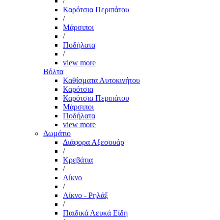
/
Καρότσια Περιπάτου
/
Μάρσιποι
/
Ποδήλατα
/
view more
Βόλτα
Καθίσματα Αυτοκινήτου
Καρότσια
Καρότσια Περιπάτου
Μάρσιποι
Ποδήλατα
view more
Δωμάτιο
Διάφορα Αξεσουάρ
/
Κρεβάτια
/
Λίκνο
/
Λίκνο - Ρηλάξ
/
Παιδικά Λευκά Είδη