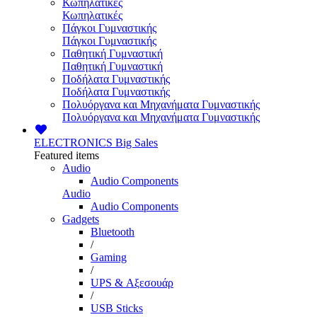
Κωπηλατικές
Κωπηλατικές
Πάγκοι Γυμναστικής
Πάγκοι Γυμναστικής
Παθητική Γυμναστική
Παθητική Γυμναστική
Ποδήλατα Γυμναστικής
Ποδήλατα Γυμναστικής
Πολυόργανα και Μηχανήματα Γυμναστικής
Πολυόργανα και Μηχανήματα Γυμναστικής
ELECTRONICS
Big Sales
Featured items
Audio
Audio Components
Audio
Audio Components
Gadgets
Bluetooth
/
Gaming
/
UPS & Αξεσουάρ
/
USB Sticks