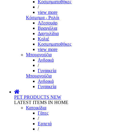
Κοσμηματοθήκες
/
view more
Κόσμημα - Ρολόι
Αξεσουάρ
Βραχιόλια
Δαχτυλίδια
Κολιέ
Κοσμηματοθήκες
view more
Μπουρνούζια
Ανδρικά
/
Γυναικεία
Μπουρνούζια
Ανδρικά
Γυναικεία
PET PRODUCTS
NEW
LATEST ITEMS IN HOME
Κατοικίδια
Γάτες
/
Ερπετά
/