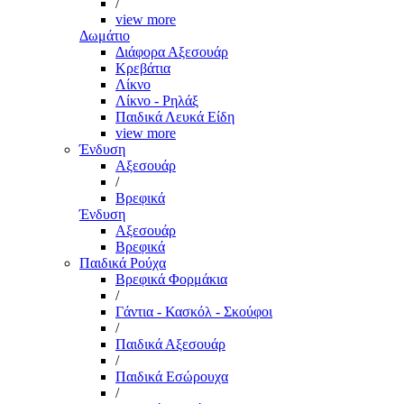
/
view more
Δωμάτιο
Διάφορα Αξεσουάρ
Κρεβάτια
Λίκνο
Λίκνο - Ρηλάξ
Παιδικά Λευκά Είδη
view more
Ένδυση
Αξεσουάρ
/
Βρεφικά
Ένδυση
Αξεσουάρ
Βρεφικά
Παιδικά Ρούχα
Βρεφικά Φορμάκια
/
Γάντια - Κασκόλ - Σκούφοι
/
Παιδικά Αξεσουάρ
/
Παιδικά Εσώρουχα
/