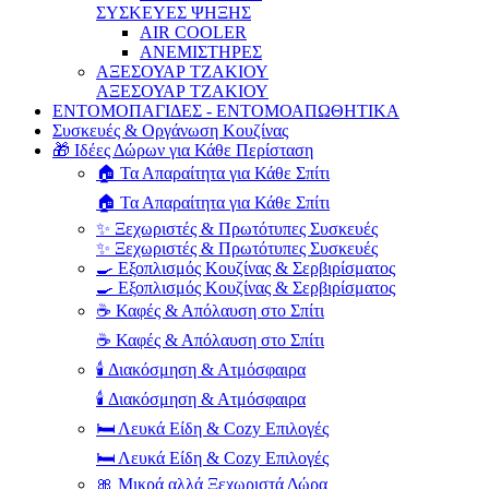
ΣΥΣΚΕΥΕΣ ΨΗΞΗΣ
AIR COOLER
ΑΝΕΜΙΣΤΗΡΕΣ
ΑΞΕΣΟΥΑΡ ΤΖΑΚΙΟΥ
ΑΞΕΣΟΥΑΡ ΤΖΑΚΙΟΥ
ΕΝΤΟΜΟΠΑΓΙΔΕΣ - ΕΝΤΟΜΟΑΠΩΘΗΤΙΚΑ
Συσκευές & Οργάνωση Κουζίνας
🎁 Ιδέες Δώρων για Κάθε Περίσταση
🏠 Τα Απαραίτητα για Κάθε Σπίτι
🏠 Τα Απαραίτητα για Κάθε Σπίτι
✨ Ξεχωριστές & Πρωτότυπες Συσκευές
✨ Ξεχωριστές & Πρωτότυπες Συσκευές
🍳 Εξοπλισμός Κουζίνας & Σερβιρίσματος
🍳 Εξοπλισμός Κουζίνας & Σερβιρίσματος
☕ Καφές & Απόλαυση στο Σπίτι
☕ Καφές & Απόλαυση στο Σπίτι
🕯️ Διακόσμηση & Ατμόσφαιρα
🕯️ Διακόσμηση & Ατμόσφαιρα
🛏️ Λευκά Είδη & Cozy Επιλογές
🛏️ Λευκά Είδη & Cozy Επιλογές
🎀 Μικρά αλλά Ξεχωριστά Δώρα