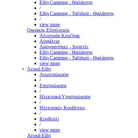
Είδη Camping - Θαλάσσης
/
Είδη Camping - Ταξιδιού - Θαλάσσης
/
view more
Οικιακός Εξοπλισμός
Αξεσουάρ Κουζίνας
Ασφάλεια
Αφυγραντήρες - Ιονιστές
Είδη Camping - Θαλάσσης
Είδη Camping - Ταξιδιού - Θαλάσσης
view more
Λευκά Είδη
Ανωστρώματα
/
Επιστρώματα
/
Ηλεκτρικά Υποστρώματα
/
Ηλεκτρικές Κουβέρτες
/
Κουβερλί
/
view more
Λευκά Είδη