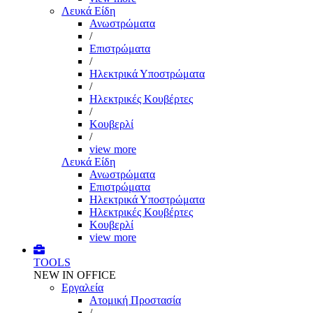
Λευκά Είδη
Ανωστρώματα
/
Επιστρώματα
/
Ηλεκτρικά Υποστρώματα
/
Ηλεκτρικές Κουβέρτες
/
Κουβερλί
/
view more
Λευκά Είδη
Ανωστρώματα
Επιστρώματα
Ηλεκτρικά Υποστρώματα
Ηλεκτρικές Κουβέρτες
Κουβερλί
view more
TOOLS
NEW IN OFFICE
Εργαλεία
Aτομική Προστασία
/