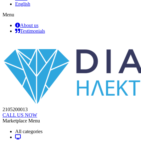
English
Menu
About us
Testimonials
2105200013
CALL US NOW
Marketplace Menu
All categories