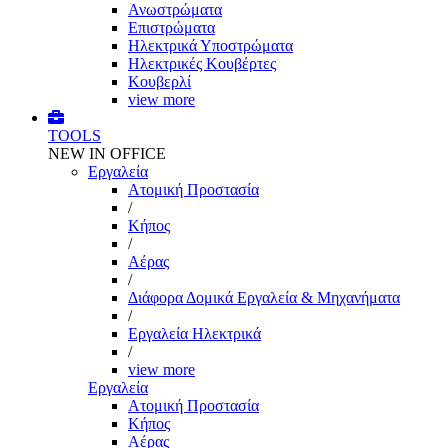
Ανωστρώματα
Επιστρώματα
Ηλεκτρικά Υποστρώματα
Ηλεκτρικές Κουβέρτες
Κουβερλί
view more
TOOLS
NEW IN OFFICE
Εργαλεία
Aτομική Προστασία
/
Kήπος
/
Αέρας
/
Διάφορα Δομικά Εργαλεία & Μηχανήματα
/
Εργαλεία Ηλεκτρικά
/
view more
Εργαλεία
Aτομική Προστασία
Kήπος
Αέρας