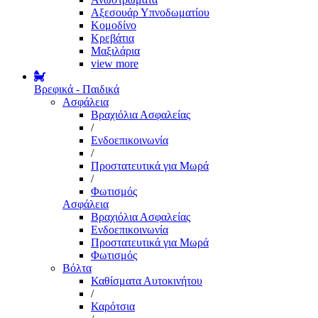
Αξεσουάρ Υπνοδωματίου
Κομοδίνο
Κρεβάτια
Μαξιλάρια
view more
Βρεφικά - Παιδικά
Ασφάλεια
Βραχιόλια Ασφαλείας
/
Ενδοεπικοινωνία
/
Προστατευτικά για Μωρά
/
Φωτισμός
Ασφάλεια
Βραχιόλια Ασφαλείας
Ενδοεπικοινωνία
Προστατευτικά για Μωρά
Φωτισμός
Βόλτα
Καθίσματα Αυτοκινήτου
/
Καρότσια