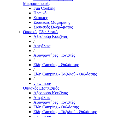
Μικροσυσκευές
Fun Cooking
Πρωινό
Σκούπες
Συσκευές Μαγειρικής
Συσκευές Σιδερώματος
Οικιακός Εξοπλισμός
Αξεσουάρ Κουζίνας
/
Ασφάλεια
/
Αφυγραντήρες - Ιονιστές
/
Είδη Camping - Θαλάσσης
/
Είδη Camping - Ταξιδιού - Θαλάσσης
/
view more
Οικιακός Εξοπλισμός
Αξεσουάρ Κουζίνας
Ασφάλεια
Αφυγραντήρες - Ιονιστές
Είδη Camping - Θαλάσσης
Είδη Camping - Ταξιδιού - Θαλάσσης
view more