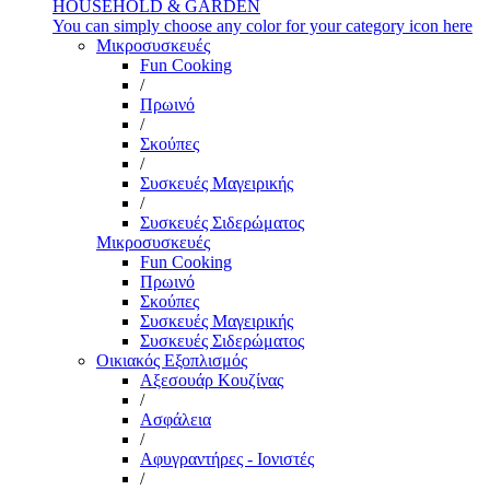
HOUSEHOLD & GARDEN
You can simply choose any color for your category icon here
Μικροσυσκευές
Fun Cooking
/
Πρωινό
/
Σκούπες
/
Συσκευές Μαγειρικής
/
Συσκευές Σιδερώματος
Μικροσυσκευές
Fun Cooking
Πρωινό
Σκούπες
Συσκευές Μαγειρικής
Συσκευές Σιδερώματος
Οικιακός Εξοπλισμός
Αξεσουάρ Κουζίνας
/
Ασφάλεια
/
Αφυγραντήρες - Ιονιστές
/