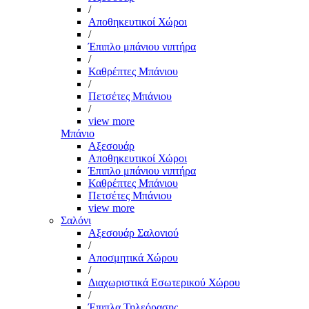
/
Αποθηκευτικοί Χώροι
/
Έπιπλο μπάνιου νιπτήρα
/
Καθρέπτες Μπάνιου
/
Πετσέτες Μπάνιου
/
view more
Μπάνιο
Αξεσουάρ
Αποθηκευτικοί Χώροι
Έπιπλο μπάνιου νιπτήρα
Καθρέπτες Μπάνιου
Πετσέτες Μπάνιου
view more
Σαλόνι
Αξεσουάρ Σαλονιού
/
Αποσμητικά Χώρου
/
Διαχωριστικά Εσωτερικού Χώρου
/
Έπιπλα Τηλεόρασης