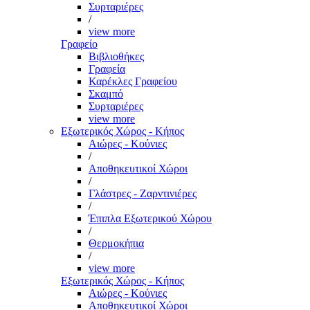
Συρταριέρες
/
view more
Γραφείο
Βιβλιοθήκες
Γραφεία
Καρέκλες Γραφείου
Σκαμπό
Συρταριέρες
view more
Εξωτερικός Χώρος - Κήπος
Αιώρες - Κούνιες
/
Αποθηκευτικοί Χώροι
/
Γλάστρες - Ζαρντινιέρες
/
Έπιπλα Εξωτερικού Χώρου
/
Θερμοκήπια
/
view more
Εξωτερικός Χώρος - Κήπος
Αιώρες - Κούνιες
Αποθηκευτικοί Χώροι