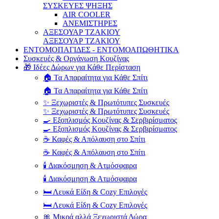
ΣΥΣΚΕΥΕΣ ΨΗΞΗΣ
AIR COOLER
ΑΝΕΜΙΣΤΗΡΕΣ
ΑΞΕΣΟΥΑΡ ΤΖΑΚΙΟΥ
ΑΞΕΣΟΥΑΡ ΤΖΑΚΙΟΥ
ΕΝΤΟΜΟΠΑΓΙΔΕΣ - ΕΝΤΟΜΟΑΠΩΘΗΤΙΚΑ
Συσκευές & Οργάνωση Κουζίνας
🎁 Ιδέες Δώρων για Κάθε Περίσταση
🏠 Τα Απαραίτητα για Κάθε Σπίτι
🏠 Τα Απαραίτητα για Κάθε Σπίτι
✨ Ξεχωριστές & Πρωτότυπες Συσκευές
✨ Ξεχωριστές & Πρωτότυπες Συσκευές
🍳 Εξοπλισμός Κουζίνας & Σερβιρίσματος
🍳 Εξοπλισμός Κουζίνας & Σερβιρίσματος
☕ Καφές & Απόλαυση στο Σπίτι
☕ Καφές & Απόλαυση στο Σπίτι
🕯️ Διακόσμηση & Ατμόσφαιρα
🕯️ Διακόσμηση & Ατμόσφαιρα
🛏️ Λευκά Είδη & Cozy Επιλογές
🛏️ Λευκά Είδη & Cozy Επιλογές
🎀 Μικρά αλλά Ξεχωριστά Δώρα