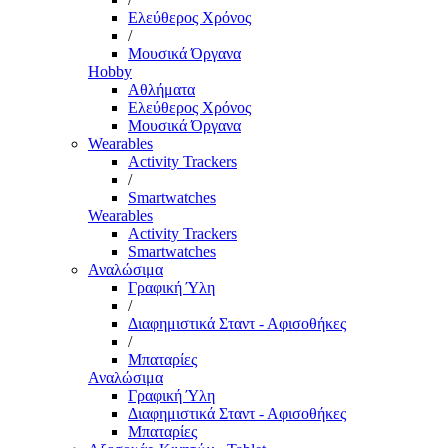
Ελεύθερος Χρόνος
/
Μουσικά Όργανα
Hobby
Αθλήματα
Ελεύθερος Χρόνος
Μουσικά Όργανα
Wearables
Activity Trackers
/
Smartwatches
Wearables
Activity Trackers
Smartwatches
Αναλώσιμα
Γραφική Ύλη
/
Διαφημιστικά Σταντ - Αφισοθήκες
/
Μπαταρίες
Αναλώσιμα
Γραφική Ύλη
Διαφημιστικά Σταντ - Αφισοθήκες
Μπαταρίες