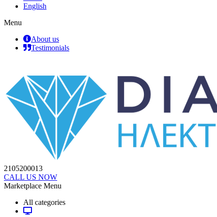
English
Menu
About us
Testimonials
2105200013
CALL US NOW
Marketplace Menu
All categories