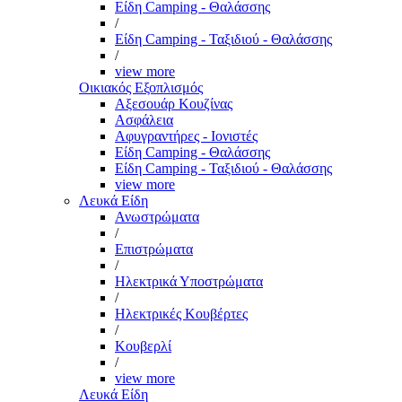
Είδη Camping - Θαλάσσης
/
Είδη Camping - Ταξιδιού - Θαλάσσης
/
view more
Οικιακός Εξοπλισμός
Αξεσουάρ Κουζίνας
Ασφάλεια
Αφυγραντήρες - Ιονιστές
Είδη Camping - Θαλάσσης
Είδη Camping - Ταξιδιού - Θαλάσσης
view more
Λευκά Είδη
Ανωστρώματα
/
Επιστρώματα
/
Ηλεκτρικά Υποστρώματα
/
Ηλεκτρικές Κουβέρτες
/
Κουβερλί
/
view more
Λευκά Είδη