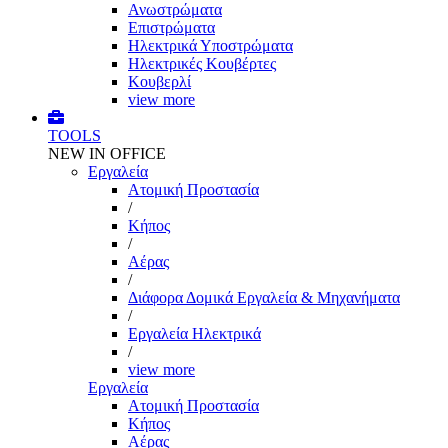
Ανωστρώματα
Επιστρώματα
Ηλεκτρικά Υποστρώματα
Ηλεκτρικές Κουβέρτες
Κουβερλί
view more
TOOLS
NEW IN OFFICE
Εργαλεία
Aτομική Προστασία
/
Kήπος
/
Αέρας
/
Διάφορα Δομικά Εργαλεία & Μηχανήματα
/
Εργαλεία Ηλεκτρικά
/
view more
Εργαλεία
Aτομική Προστασία
Kήπος
Αέρας