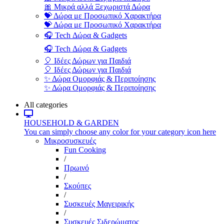
🎀 Μικρά αλλά Ξεχωριστά Δώρα
💝 Δώρα με Προσωπικό Χαρακτήρα
💝 Δώρα με Προσωπικό Χαρακτήρα
🎧 Tech Δώρα & Gadgets
🎧 Tech Δώρα & Gadgets
🎈 Ιδέες Δώρων για Παιδιά
🎈 Ιδέες Δώρων για Παιδιά
✨ Δώρα Ομορφιάς & Περιποίησης
✨ Δώρα Ομορφιάς & Περιποίησης
All categories
HOUSEHOLD & GARDEN
You can simply choose any color for your category icon here
Μικροσυσκευές
Fun Cooking
/
Πρωινό
/
Σκούπες
/
Συσκευές Μαγειρικής
/
Συσκευές Σιδερώματος