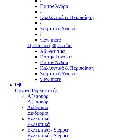
/
Για τον Άνδρα
/
Καλλυντικά & Περιποίηση
/
Στοματική Υγιεινή
/
view more
Προσωπική Φροντίδα
Αδυνάτισμα
Για την Γυναίκα
Για τον Άνδρα
Καλλυντικά & Περιποίηση
Στοματική Υγιεινή
view more
Όργανα Γυμναστικής
Αξεσουάρ
Αξεσουάρ
Διάδρομοι
Διάδρομοι
Ελλειπτικά
Ελλειπτικά
Ελλειπτικά - Stepper
Ελλειπτικά - Stepper