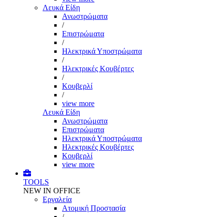
Λευκά Είδη
Ανωστρώματα
/
Επιστρώματα
/
Ηλεκτρικά Υποστρώματα
/
Ηλεκτρικές Κουβέρτες
/
Κουβερλί
/
view more
Λευκά Είδη
Ανωστρώματα
Επιστρώματα
Ηλεκτρικά Υποστρώματα
Ηλεκτρικές Κουβέρτες
Κουβερλί
view more
TOOLS
NEW IN OFFICE
Εργαλεία
Aτομική Προστασία
/