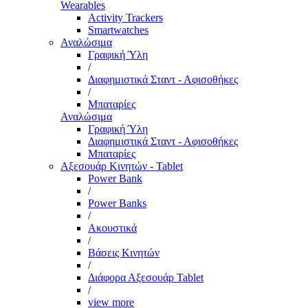
Wearables
Activity Trackers
Smartwatches
Αναλώσιμα
Γραφική Ύλη
/
Διαφημιστικά Σταντ - Αφισοθήκες
/
Μπαταρίες
Αναλώσιμα
Γραφική Ύλη
Διαφημιστικά Σταντ - Αφισοθήκες
Μπαταρίες
Αξεσουάρ Κινητών - Tablet
Power Bank
/
Power Banks
/
Ακουστικά
/
Βάσεις Κινητών
/
Διάφορα Αξεσουάρ Tablet
/
view more