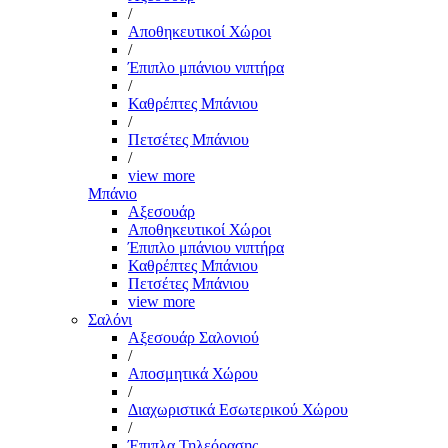
/
Αποθηκευτικοί Χώροι
/
Έπιπλο μπάνιου νιπτήρα
/
Καθρέπτες Μπάνιου
/
Πετσέτες Μπάνιου
/
view more
Μπάνιο
Αξεσουάρ
Αποθηκευτικοί Χώροι
Έπιπλο μπάνιου νιπτήρα
Καθρέπτες Μπάνιου
Πετσέτες Μπάνιου
view more
Σαλόνι
Αξεσουάρ Σαλονιού
/
Αποσμητικά Χώρου
/
Διαχωριστικά Εσωτερικού Χώρου
/
Έπιπλα Τηλεόρασης