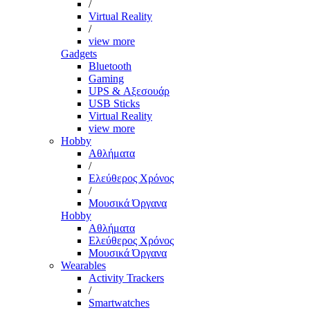
/
Virtual Reality
/
view more
Gadgets
Bluetooth
Gaming
UPS & Αξεσουάρ
USB Sticks
Virtual Reality
view more
Hobby
Αθλήματα
/
Ελεύθερος Χρόνος
/
Μουσικά Όργανα
Hobby
Αθλήματα
Ελεύθερος Χρόνος
Μουσικά Όργανα
Wearables
Activity Trackers
/
Smartwatches