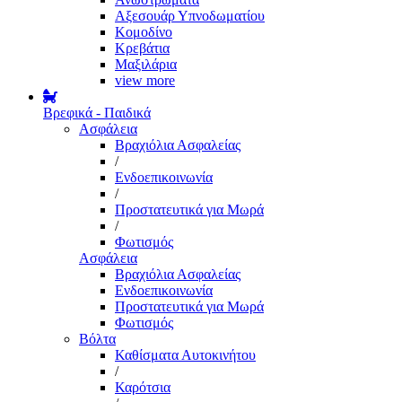
Αξεσουάρ Υπνοδωματίου
Κομοδίνο
Κρεβάτια
Μαξιλάρια
view more
Βρεφικά - Παιδικά
Ασφάλεια
Βραχιόλια Ασφαλείας
/
Ενδοεπικοινωνία
/
Προστατευτικά για Μωρά
/
Φωτισμός
Ασφάλεια
Βραχιόλια Ασφαλείας
Ενδοεπικοινωνία
Προστατευτικά για Μωρά
Φωτισμός
Βόλτα
Καθίσματα Αυτοκινήτου
/
Καρότσια