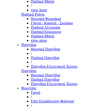
Παιδικά Μαγιό
/
view more
Παιδικά Ρούχα
Βρεφικά Φορμάκια
Γάντια - Κασκόλ - Σκούφοι
Παιδικά Αξεσουάρ
Παιδικά Εσώρουχα
Παιδικά Μαγιό
view more
Παιχνίδια
Βρεφικά Παιχνίδια
/
Παιδικά Παιχνίδια
/
Παιχνίδια Εξωτερικού Χώρου
Παιχνίδια
Βρεφικά Παιχνίδια
Παιδικά Παιχνίδια
Παιχνίδια Εξωτερικού Χώρου
Φροντίδα
Γιογιό
/
Είδη Εκπαίδευσης Φαγητού
/