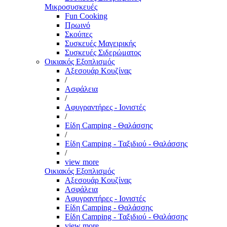
Μικροσυσκευές
Fun Cooking
Πρωινό
Σκούπες
Συσκευές Μαγειρικής
Συσκευές Σιδερώματος
Οικιακός Εξοπλισμός
Αξεσουάρ Κουζίνας
/
Ασφάλεια
/
Αφυγραντήρες - Ιονιστές
/
Είδη Camping - Θαλάσσης
/
Είδη Camping - Ταξιδιού - Θαλάσσης
/
view more
Οικιακός Εξοπλισμός
Αξεσουάρ Κουζίνας
Ασφάλεια
Αφυγραντήρες - Ιονιστές
Είδη Camping - Θαλάσσης
Είδη Camping - Ταξιδιού - Θαλάσσης
view more