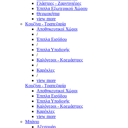
Γλάστρες - Ζαρντινιέρες
Έπιπλα Εξωτερικού Χώρου
Θερμοκήπια
view more
Κουζίνα - Τραπεζαρία
Αποθηκευτικοί Χώροι
/
Έπιπλα Εισόδου
/
Έπιπλα Υποδοχής
/
Καλόγεροι - Κρεμάστρες
/
Καρέκλες
/
view more
Κουζίνα - Τραπεζαρία
Αποθηκευτικοί Χώροι
Έπιπλα Εισόδου
Έπιπλα Υποδοχής
Καλόγεροι - Κρεμάστρες
Καρέκλες
view more
Μπάνιο
Αξεσουάρ