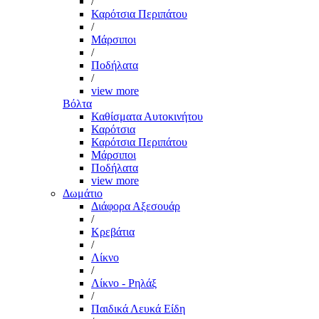
/
Καρότσια Περιπάτου
/
Μάρσιποι
/
Ποδήλατα
/
view more
Βόλτα
Καθίσματα Αυτοκινήτου
Καρότσια
Καρότσια Περιπάτου
Μάρσιποι
Ποδήλατα
view more
Δωμάτιο
Διάφορα Αξεσουάρ
/
Κρεβάτια
/
Λίκνο
/
Λίκνο - Ρηλάξ
/
Παιδικά Λευκά Είδη