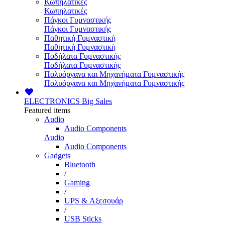
Κωπηλατικές
Κωπηλατικές
Πάγκοι Γυμναστικής
Πάγκοι Γυμναστικής
Παθητική Γυμναστική
Παθητική Γυμναστική
Ποδήλατα Γυμναστικής
Ποδήλατα Γυμναστικής
Πολυόργανα και Μηχανήματα Γυμναστικής
Πολυόργανα και Μηχανήματα Γυμναστικής
ELECTRONICS
Big Sales
Featured items
Audio
Audio Components
Audio
Audio Components
Gadgets
Bluetooth
/
Gaming
/
UPS & Αξεσουάρ
/
USB Sticks