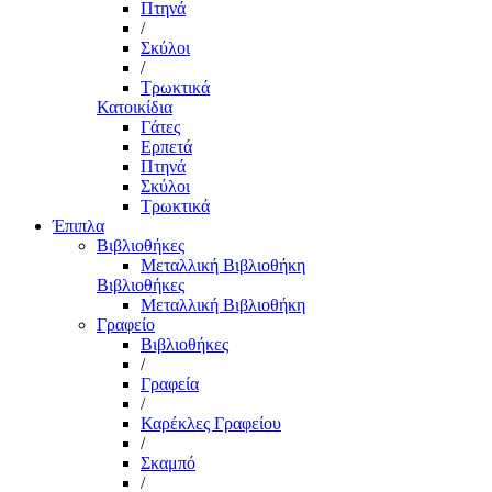
Πτηνά
/
Σκύλοι
/
Τρωκτικά
Κατοικίδια
Γάτες
Ερπετά
Πτηνά
Σκύλοι
Τρωκτικά
Έπιπλα
Βιβλιοθήκες
Μεταλλική Βιβλιοθήκη
Βιβλιοθήκες
Μεταλλική Βιβλιοθήκη
Γραφείο
Βιβλιοθήκες
/
Γραφεία
/
Καρέκλες Γραφείου
/
Σκαμπό
/