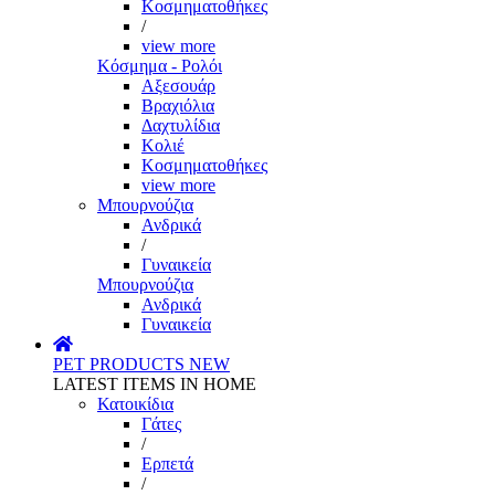
Κοσμηματοθήκες
/
view more
Κόσμημα - Ρολόι
Αξεσουάρ
Βραχιόλια
Δαχτυλίδια
Κολιέ
Κοσμηματοθήκες
view more
Μπουρνούζια
Ανδρικά
/
Γυναικεία
Μπουρνούζια
Ανδρικά
Γυναικεία
PET PRODUCTS
NEW
LATEST ITEMS IN HOME
Κατοικίδια
Γάτες
/
Ερπετά
/