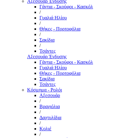
Αξεσουάρ Ένδυσης
Γάντια - Σκούφοι - Κασκόλ
/
Γυαλιά Ηλίου
/
Θήκες - Πορτοφόλια
/
Σακίδια
/
Τσάντες
Αξεσουάρ Ένδυσης
Γάντια - Σκούφοι - Κασκόλ
Γυαλιά Ηλίου
Θήκες - Πορτοφόλια
Σακίδια
Τσάντες
Κόσμημα - Ρολόι
Αξεσουάρ
/
Βραχιόλια
/
Δαχτυλίδια
/
Κολιέ
/