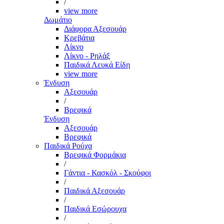
/
view more
Δωμάτιο
Διάφορα Αξεσουάρ
Κρεβάτια
Λίκνο
Λίκνο - Ρηλάξ
Παιδικά Λευκά Είδη
view more
Ένδυση
Αξεσουάρ
/
Βρεφικά
Ένδυση
Αξεσουάρ
Βρεφικά
Παιδικά Ρούχα
Βρεφικά Φορμάκια
/
Γάντια - Κασκόλ - Σκούφοι
/
Παιδικά Αξεσουάρ
/
Παιδικά Εσώρουχα
/