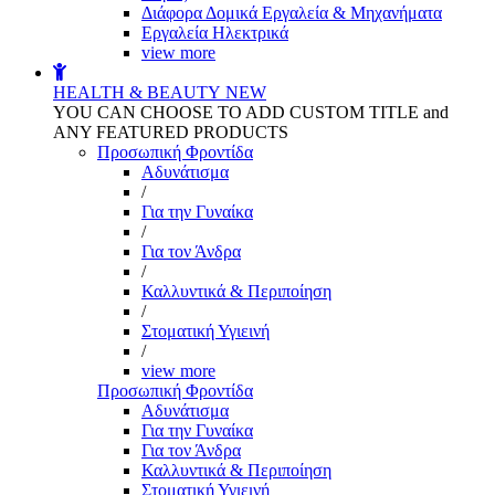
Διάφορα Δομικά Εργαλεία & Μηχανήματα
Εργαλεία Ηλεκτρικά
view more
HEALTH & BEAUTY
NEW
YOU CAN CHOOSE TO ADD CUSTOM TITLE and
ANY FEATURED PRODUCTS
Προσωπική Φροντίδα
Αδυνάτισμα
/
Για την Γυναίκα
/
Για τον Άνδρα
/
Καλλυντικά & Περιποίηση
/
Στοματική Υγιεινή
/
view more
Προσωπική Φροντίδα
Αδυνάτισμα
Για την Γυναίκα
Για τον Άνδρα
Καλλυντικά & Περιποίηση
Στοματική Υγιεινή