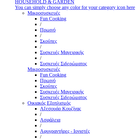
HOUSEHOLD & GARDEN
You can simply choose any color for your category icon here
Μικροσυσκευές
Fun Cooking
/
Πρωινό
/
Σκούπες
/
Συσκευές Μαγειρικής
/
Συσκευές Σιδερώματος
Μικροσυσκευές
Fun Cooking
Πρωινό
Σκούπες
Συσκευές Μαγειρικής
Συσκευές Σιδερώματος
Οικιακός Εξοπλισμός
Αξεσουάρ Κουζίνας
/
Ασφάλεια
/
Αφυγραντήρες - Ιονιστές
/