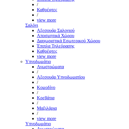
/
Καθρέφτες
/
view more
Σαλόνι
Αξεσουάρ Σαλονιού
Αποσμητικά Χώρου
Διαχωριστικά Εσωτερικού Χώρου
Έπιπλα Τηλεόρασης
Καθρέφτες
view more
Υπνοδωμάτιο
Ανωστρώματα
/
Αξεσουάρ Υπνοδωματίου
/
Κομοδίνο
/
Κρεβάτια
/
Μαξιλάρια
/
view more
Υπνοδωμάτιο
Ανωστρώματα