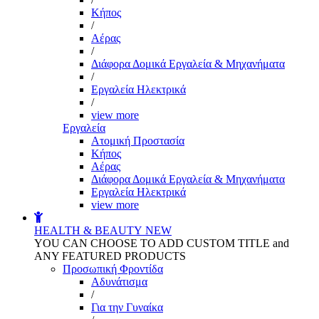
Kήπος
/
Αέρας
/
Διάφορα Δομικά Εργαλεία & Μηχανήματα
/
Εργαλεία Ηλεκτρικά
/
view more
Εργαλεία
Aτομική Προστασία
Kήπος
Αέρας
Διάφορα Δομικά Εργαλεία & Μηχανήματα
Εργαλεία Ηλεκτρικά
view more
HEALTH & BEAUTY
NEW
YOU CAN CHOOSE TO ADD CUSTOM TITLE and
ANY FEATURED PRODUCTS
Προσωπική Φροντίδα
Αδυνάτισμα
/
Για την Γυναίκα