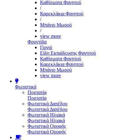
Καθίσματα Φαγητού
/
Καρεκλάκια Φαγητού
/
Μπάνιο Μωρού
/
view more
Φροντίδα
Γιογιό
Είδη Εκπαίδευσης Φαγητού
Καθίσματα Φαγητού
Καρεκλάκια Φαγητού
Μπάνιο Μωρού
view more
Φωτιστικά
Πορτατίφ
Πορτατίφ
Φωτιστικά Δαπέδου
Φωτιστικά Δαπέδου
Φωτιστικά Ηλιακά
Φωτιστικά Ηλιακά
Φωτιστικά Οροφής
Φωτιστικά Οροφής