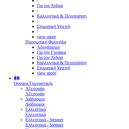
/
Για τον Άνδρα
/
Καλλυντικά & Περιποίηση
/
Στοματική Υγιεινή
/
view more
Προσωπική Φροντίδα
Αδυνάτισμα
Για την Γυναίκα
Για τον Άνδρα
Καλλυντικά & Περιποίηση
Στοματική Υγιεινή
view more
Όργανα Γυμναστικής
Αξεσουάρ
Αξεσουάρ
Διάδρομοι
Διάδρομοι
Ελλειπτικά
Ελλειπτικά
Ελλειπτικά - Stepper
Ελλειπτικά - Stepper