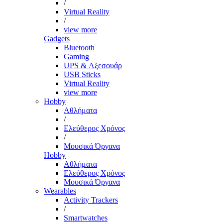
/
Virtual Reality
/
view more
Gadgets
Bluetooth
Gaming
UPS & Αξεσουάρ
USB Sticks
Virtual Reality
view more
Hobby
Αθλήματα
/
Ελεύθερος Χρόνος
/
Μουσικά Όργανα
Hobby
Αθλήματα
Ελεύθερος Χρόνος
Μουσικά Όργανα
Wearables
Activity Trackers
/
Smartwatches