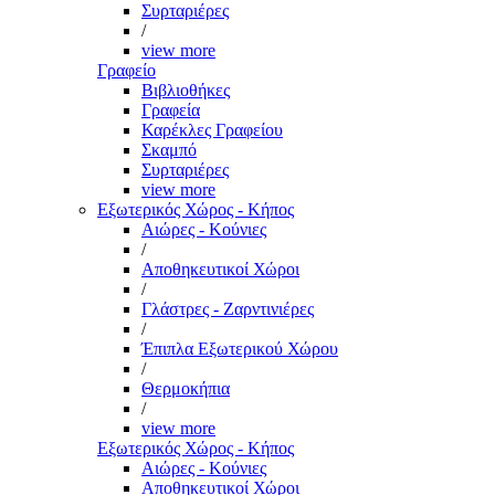
Συρταριέρες
/
view more
Γραφείο
Βιβλιοθήκες
Γραφεία
Καρέκλες Γραφείου
Σκαμπό
Συρταριέρες
view more
Εξωτερικός Χώρος - Κήπος
Αιώρες - Κούνιες
/
Αποθηκευτικοί Χώροι
/
Γλάστρες - Ζαρντινιέρες
/
Έπιπλα Εξωτερικού Χώρου
/
Θερμοκήπια
/
view more
Εξωτερικός Χώρος - Κήπος
Αιώρες - Κούνιες
Αποθηκευτικοί Χώροι