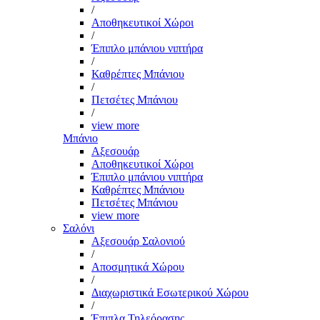
/
Αποθηκευτικοί Χώροι
/
Έπιπλο μπάνιου νιπτήρα
/
Καθρέπτες Μπάνιου
/
Πετσέτες Μπάνιου
/
view more
Μπάνιο
Αξεσουάρ
Αποθηκευτικοί Χώροι
Έπιπλο μπάνιου νιπτήρα
Καθρέπτες Μπάνιου
Πετσέτες Μπάνιου
view more
Σαλόνι
Αξεσουάρ Σαλονιού
/
Αποσμητικά Χώρου
/
Διαχωριστικά Εσωτερικού Χώρου
/
Έπιπλα Τηλεόρασης