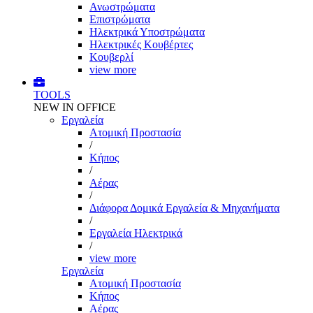
Ανωστρώματα
Επιστρώματα
Ηλεκτρικά Υποστρώματα
Ηλεκτρικές Κουβέρτες
Κουβερλί
view more
TOOLS
NEW IN OFFICE
Εργαλεία
Aτομική Προστασία
/
Kήπος
/
Αέρας
/
Διάφορα Δομικά Εργαλεία & Μηχανήματα
/
Εργαλεία Ηλεκτρικά
/
view more
Εργαλεία
Aτομική Προστασία
Kήπος
Αέρας