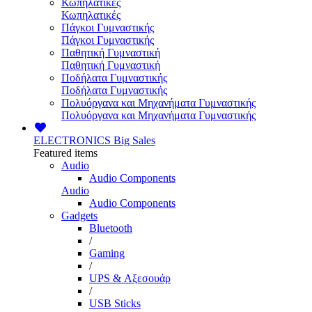
Κωπηλατικές
Κωπηλατικές
Πάγκοι Γυμναστικής
Πάγκοι Γυμναστικής
Παθητική Γυμναστική
Παθητική Γυμναστική
Ποδήλατα Γυμναστικής
Ποδήλατα Γυμναστικής
Πολυόργανα και Μηχανήματα Γυμναστικής
Πολυόργανα και Μηχανήματα Γυμναστικής
ELECTRONICS
Big Sales
Featured items
Audio
Audio Components
Audio
Audio Components
Gadgets
Bluetooth
/
Gaming
/
UPS & Αξεσουάρ
/
USB Sticks