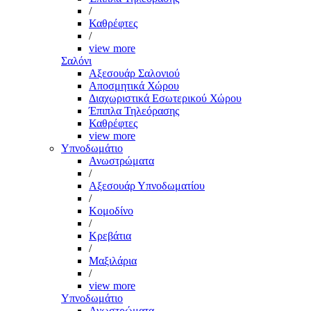
/
Καθρέφτες
/
view more
Σαλόνι
Αξεσουάρ Σαλονιού
Αποσμητικά Χώρου
Διαχωριστικά Εσωτερικού Χώρου
Έπιπλα Τηλεόρασης
Καθρέφτες
view more
Υπνοδωμάτιο
Ανωστρώματα
/
Αξεσουάρ Υπνοδωματίου
/
Κομοδίνο
/
Κρεβάτια
/
Μαξιλάρια
/
view more
Υπνοδωμάτιο
Ανωστρώματα