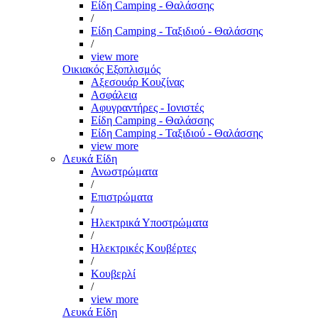
Είδη Camping - Θαλάσσης
/
Είδη Camping - Ταξιδιού - Θαλάσσης
/
view more
Οικιακός Εξοπλισμός
Αξεσουάρ Κουζίνας
Ασφάλεια
Αφυγραντήρες - Ιονιστές
Είδη Camping - Θαλάσσης
Είδη Camping - Ταξιδιού - Θαλάσσης
view more
Λευκά Είδη
Ανωστρώματα
/
Επιστρώματα
/
Ηλεκτρικά Υποστρώματα
/
Ηλεκτρικές Κουβέρτες
/
Κουβερλί
/
view more
Λευκά Είδη