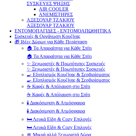
ΣΥΣΚΕΥΕΣ ΨΗΞΗΣ
AIR COOLER
ΑΝΕΜΙΣΤΗΡΕΣ
ΑΞΕΣΟΥΑΡ ΤΖΑΚΙΟΥ
ΑΞΕΣΟΥΑΡ ΤΖΑΚΙΟΥ
ΕΝΤΟΜΟΠΑΓΙΔΕΣ - ΕΝΤΟΜΟΑΠΩΘΗΤΙΚΑ
Συσκευές & Οργάνωση Κουζίνας
🎁 Ιδέες Δώρων για Κάθε Περίσταση
🏠 Τα Απαραίτητα για Κάθε Σπίτι
🏠 Τα Απαραίτητα για Κάθε Σπίτι
✨ Ξεχωριστές & Πρωτότυπες Συσκευές
✨ Ξεχωριστές & Πρωτότυπες Συσκευές
🍳 Εξοπλισμός Κουζίνας & Σερβιρίσματος
🍳 Εξοπλισμός Κουζίνας & Σερβιρίσματος
☕ Καφές & Απόλαυση στο Σπίτι
☕ Καφές & Απόλαυση στο Σπίτι
🕯️ Διακόσμηση & Ατμόσφαιρα
🕯️ Διακόσμηση & Ατμόσφαιρα
🛏️ Λευκά Είδη & Cozy Επιλογές
🛏️ Λευκά Είδη & Cozy Επιλογές
🎀 Μικρά αλλά Ξεχωριστά Δώρα