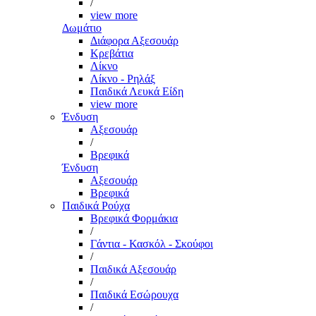
/
view more
Δωμάτιο
Διάφορα Αξεσουάρ
Κρεβάτια
Λίκνο
Λίκνο - Ρηλάξ
Παιδικά Λευκά Είδη
view more
Ένδυση
Αξεσουάρ
/
Βρεφικά
Ένδυση
Αξεσουάρ
Βρεφικά
Παιδικά Ρούχα
Βρεφικά Φορμάκια
/
Γάντια - Κασκόλ - Σκούφοι
/
Παιδικά Αξεσουάρ
/
Παιδικά Εσώρουχα
/