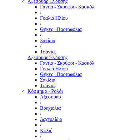
Αξεσουάρ Ένδυσης
Γάντια - Σκούφοι - Κασκόλ
/
Γυαλιά Ηλίου
/
Θήκες - Πορτοφόλια
/
Σακίδια
/
Τσάντες
Αξεσουάρ Ένδυσης
Γάντια - Σκούφοι - Κασκόλ
Γυαλιά Ηλίου
Θήκες - Πορτοφόλια
Σακίδια
Τσάντες
Κόσμημα - Ρολόι
Αξεσουάρ
/
Βραχιόλια
/
Δαχτυλίδια
/
Κολιέ
/