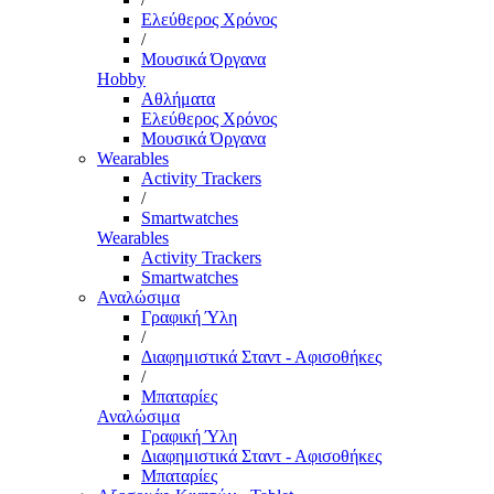
Ελεύθερος Χρόνος
/
Μουσικά Όργανα
Hobby
Αθλήματα
Ελεύθερος Χρόνος
Μουσικά Όργανα
Wearables
Activity Trackers
/
Smartwatches
Wearables
Activity Trackers
Smartwatches
Αναλώσιμα
Γραφική Ύλη
/
Διαφημιστικά Σταντ - Αφισοθήκες
/
Μπαταρίες
Αναλώσιμα
Γραφική Ύλη
Διαφημιστικά Σταντ - Αφισοθήκες
Μπαταρίες