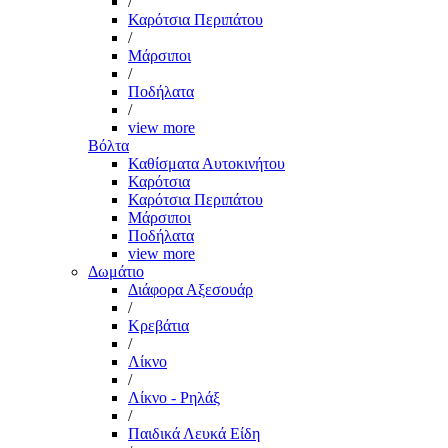
/
Καρότσια Περιπάτου
/
Μάρσιποι
/
Ποδήλατα
/
view more
Βόλτα
Καθίσματα Αυτοκινήτου
Καρότσια
Καρότσια Περιπάτου
Μάρσιποι
Ποδήλατα
view more
Δωμάτιο
Διάφορα Αξεσουάρ
/
Κρεβάτια
/
Λίκνο
/
Λίκνο - Ρηλάξ
/
Παιδικά Λευκά Είδη