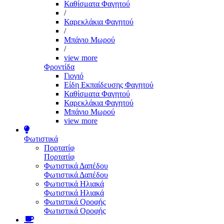
Καθίσματα Φαγητού
/
Καρεκλάκια Φαγητού
/
Μπάνιο Μωρού
/
view more
Φροντίδα
Γιογιό
Είδη Εκπαίδευσης Φαγητού
Καθίσματα Φαγητού
Καρεκλάκια Φαγητού
Μπάνιο Μωρού
view more
Φωτιστικά
Πορτατίφ
Πορτατίφ
Φωτιστικά Δαπέδου
Φωτιστικά Δαπέδου
Φωτιστικά Ηλιακά
Φωτιστικά Ηλιακά
Φωτιστικά Οροφής
Φωτιστικά Οροφής