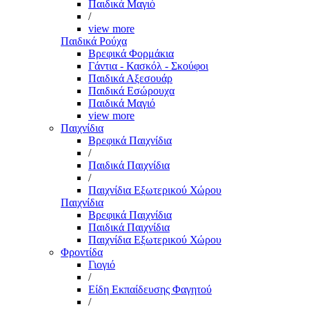
Παιδικά Μαγιό
/
view more
Παιδικά Ρούχα
Βρεφικά Φορμάκια
Γάντια - Κασκόλ - Σκούφοι
Παιδικά Αξεσουάρ
Παιδικά Εσώρουχα
Παιδικά Μαγιό
view more
Παιχνίδια
Βρεφικά Παιχνίδια
/
Παιδικά Παιχνίδια
/
Παιχνίδια Εξωτερικού Χώρου
Παιχνίδια
Βρεφικά Παιχνίδια
Παιδικά Παιχνίδια
Παιχνίδια Εξωτερικού Χώρου
Φροντίδα
Γιογιό
/
Είδη Εκπαίδευσης Φαγητού
/