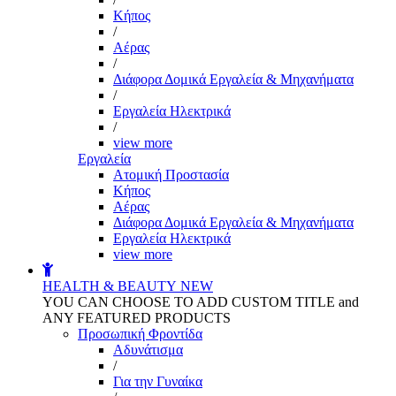
Kήπος
/
Αέρας
/
Διάφορα Δομικά Εργαλεία & Μηχανήματα
/
Εργαλεία Ηλεκτρικά
/
view more
Εργαλεία
Aτομική Προστασία
Kήπος
Αέρας
Διάφορα Δομικά Εργαλεία & Μηχανήματα
Εργαλεία Ηλεκτρικά
view more
HEALTH & BEAUTY
NEW
YOU CAN CHOOSE TO ADD CUSTOM TITLE and
ANY FEATURED PRODUCTS
Προσωπική Φροντίδα
Αδυνάτισμα
/
Για την Γυναίκα