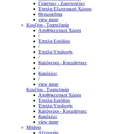
Γλάστρες - Ζαρντινιέρες
Έπιπλα Εξωτερικού Χώρου
Θερμοκήπια
view more
Κουζίνα - Τραπεζαρία
Αποθηκευτικοί Χώροι
/
Έπιπλα Εισόδου
/
Έπιπλα Υποδοχής
/
Καλόγεροι - Κρεμάστρες
/
Καρέκλες
/
view more
Κουζίνα - Τραπεζαρία
Αποθηκευτικοί Χώροι
Έπιπλα Εισόδου
Έπιπλα Υποδοχής
Καλόγεροι - Κρεμάστρες
Καρέκλες
view more
Μπάνιο
Αξεσουάρ