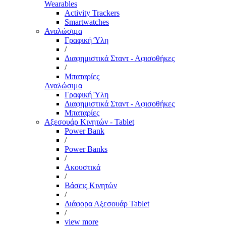
Wearables
Activity Trackers
Smartwatches
Αναλώσιμα
Γραφική Ύλη
/
Διαφημιστικά Σταντ - Αφισοθήκες
/
Μπαταρίες
Αναλώσιμα
Γραφική Ύλη
Διαφημιστικά Σταντ - Αφισοθήκες
Μπαταρίες
Αξεσουάρ Κινητών - Tablet
Power Bank
/
Power Banks
/
Ακουστικά
/
Βάσεις Κινητών
/
Διάφορα Αξεσουάρ Tablet
/
view more