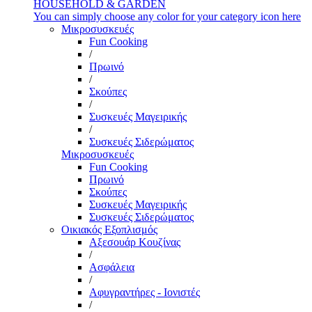
HOUSEHOLD & GARDEN
You can simply choose any color for your category icon here
Μικροσυσκευές
Fun Cooking
/
Πρωινό
/
Σκούπες
/
Συσκευές Μαγειρικής
/
Συσκευές Σιδερώματος
Μικροσυσκευές
Fun Cooking
Πρωινό
Σκούπες
Συσκευές Μαγειρικής
Συσκευές Σιδερώματος
Οικιακός Εξοπλισμός
Αξεσουάρ Κουζίνας
/
Ασφάλεια
/
Αφυγραντήρες - Ιονιστές
/