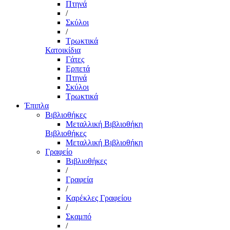
Πτηνά
/
Σκύλοι
/
Τρωκτικά
Κατοικίδια
Γάτες
Ερπετά
Πτηνά
Σκύλοι
Τρωκτικά
Έπιπλα
Βιβλιοθήκες
Μεταλλική Βιβλιοθήκη
Βιβλιοθήκες
Μεταλλική Βιβλιοθήκη
Γραφείο
Βιβλιοθήκες
/
Γραφεία
/
Καρέκλες Γραφείου
/
Σκαμπό
/