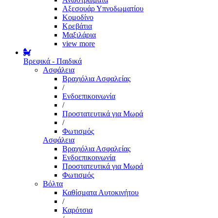
Αξεσουάρ Υπνοδωματίου
Κομοδίνο
Κρεβάτια
Μαξιλάρια
view more
Βρεφικά - Παιδικά
Ασφάλεια
Βραχιόλια Ασφαλείας
/
Ενδοεπικοινωνία
/
Προστατευτικά για Μωρά
/
Φωτισμός
Ασφάλεια
Βραχιόλια Ασφαλείας
Ενδοεπικοινωνία
Προστατευτικά για Μωρά
Φωτισμός
Βόλτα
Καθίσματα Αυτοκινήτου
/
Καρότσια