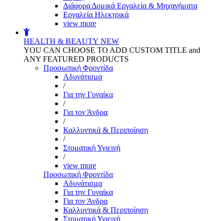
Διάφορα Δομικά Εργαλεία & Μηχανήματα
Εργαλεία Ηλεκτρικά
view more
HEALTH & BEAUTY
NEW
YOU CAN CHOOSE TO ADD CUSTOM TITLE and
ANY FEATURED PRODUCTS
Προσωπική Φροντίδα
Αδυνάτισμα
/
Για την Γυναίκα
/
Για τον Άνδρα
/
Καλλυντικά & Περιποίηση
/
Στοματική Υγιεινή
/
view more
Προσωπική Φροντίδα
Αδυνάτισμα
Για την Γυναίκα
Για τον Άνδρα
Καλλυντικά & Περιποίηση
Στοματική Υγιεινή