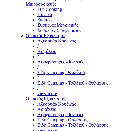
Μικροσυσκευές
Fun Cooking
Πρωινό
Σκούπες
Συσκευές Μαγειρικής
Συσκευές Σιδερώματος
Οικιακός Εξοπλισμός
Αξεσουάρ Κουζίνας
/
Ασφάλεια
/
Αφυγραντήρες - Ιονιστές
/
Είδη Camping - Θαλάσσης
/
Είδη Camping - Ταξιδιού - Θαλάσσης
/
view more
Οικιακός Εξοπλισμός
Αξεσουάρ Κουζίνας
Ασφάλεια
Αφυγραντήρες - Ιονιστές
Είδη Camping - Θαλάσσης
Είδη Camping - Ταξιδιού - Θαλάσσης
view more