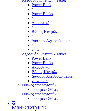
Αξεσουάρ Κινητών - Tablet
Power Bank
/
Power Banks
/
Ακουστικά
/
Βάσεις Κινητών
/
Διάφορα Αξεσουάρ Tablet
/
view more
Αξεσουάρ Κινητών - Tablet
Power Bank
Power Banks
Ακουστικά
Βάσεις Κινητών
Διάφορα Αξεσουάρ Tablet
view more
Οθόνες Υπολογιστών
Φορητές Οθόνες
Οθόνες Υπολογιστών
Φορητές Οθόνες
FASHION STYLING