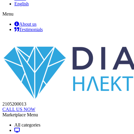
English
Menu
About us
Testimonials
2105200013
CALL US NOW
Marketplace Menu
All categories