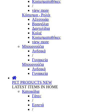
Κοσμηματοθήκες
/
view more
Κόσμημα - Ρολόι
Αξεσουάρ
Βραχιόλια
Δαχτυλίδια
Κολιέ
Κοσμηματοθήκες
view more
Μπουρνούζια
Ανδρικά
/
Γυναικεία
Μπουρνούζια
Ανδρικά
Γυναικεία
PET PRODUCTS
NEW
LATEST ITEMS IN HOME
Κατοικίδια
Γάτες
/
Ερπετά
/