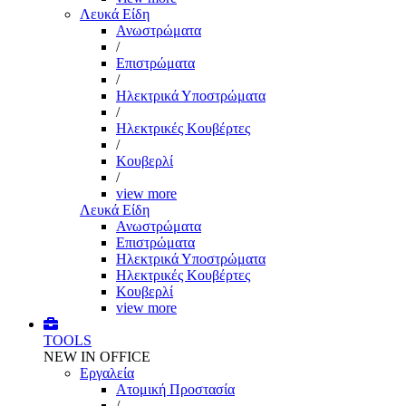
Λευκά Είδη
Ανωστρώματα
/
Επιστρώματα
/
Ηλεκτρικά Υποστρώματα
/
Ηλεκτρικές Κουβέρτες
/
Κουβερλί
/
view more
Λευκά Είδη
Ανωστρώματα
Επιστρώματα
Ηλεκτρικά Υποστρώματα
Ηλεκτρικές Κουβέρτες
Κουβερλί
view more
TOOLS
NEW IN OFFICE
Εργαλεία
Aτομική Προστασία
/