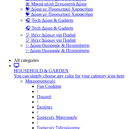
🎀 Μικρά αλλά Ξεχωριστά Δώρα
💝 Δώρα με Προσωπικό Χαρακτήρα
💝 Δώρα με Προσωπικό Χαρακτήρα
🎧 Tech Δώρα & Gadgets
🎧 Tech Δώρα & Gadgets
🎈 Ιδέες Δώρων για Παιδιά
🎈 Ιδέες Δώρων για Παιδιά
✨ Δώρα Ομορφιάς & Περιποίησης
✨ Δώρα Ομορφιάς & Περιποίησης
All categories
HOUSEHOLD & GARDEN
You can simply choose any color for your category icon here
Μικροσυσκευές
Fun Cooking
/
Πρωινό
/
Σκούπες
/
Συσκευές Μαγειρικής
/
Συσκευές Σιδερώματος