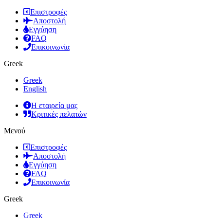
Επιστροφές
Αποστολή
Εγγύηση
FAQ
Επικοινωνία
Greek
Greek
English
Η εταιρεία μας
Κριτικές πελατών
Μενού
Επιστροφές
Αποστολή
Εγγύηση
FAQ
Επικοινωνία
Greek
Greek