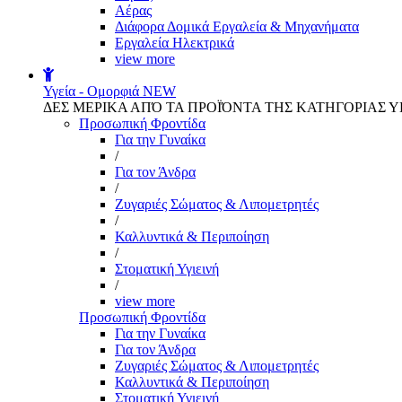
Αέρας
Διάφορα Δομικά Εργαλεία & Μηχανήματα
Εργαλεία Ηλεκτρικά
view more
Υγεία - Ομορφιά
NEW
ΔΕΣ ΜΕΡΙΚΑ ΑΠΌ ΤΑ ΠΡΟΪΌΝΤΑ ΤΗΣ ΚΑΤΗΓΟΡΙΑΣ Υ
Προσωπική Φροντίδα
Για την Γυναίκα
/
Για τον Άνδρα
/
Ζυγαριές Σώματος & Λιπομετρητές
/
Καλλυντικά & Περιποίηση
/
Στοματική Υγιεινή
/
view more
Προσωπική Φροντίδα
Για την Γυναίκα
Για τον Άνδρα
Ζυγαριές Σώματος & Λιπομετρητές
Καλλυντικά & Περιποίηση
Στοματική Υγιεινή