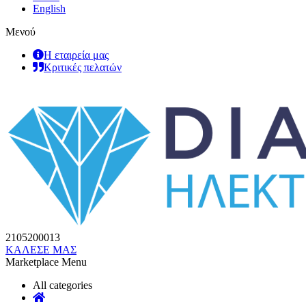
English
Μενού
Η εταιρεία μας
Κριτικές πελατών
2105200013
ΚΑΛΕΣΕ ΜΑΣ
Marketplace Menu
All categories