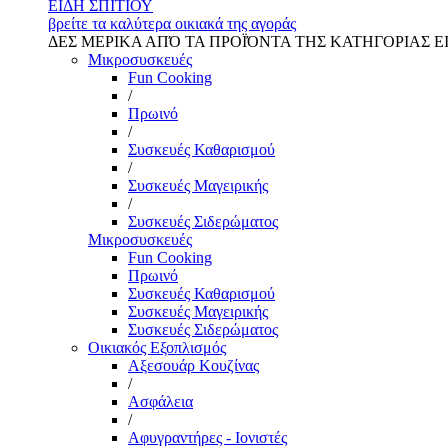
ΕΙΔΗ ΣΠΙΤΙΟΥ
βρείτε τα καλύτερα οικιακά της αγοράς
ΔΕΣ ΜΕΡΙΚΑ ΑΠΌ ΤΑ ΠΡΟΪΌΝΤΑ ΤΗΣ ΚΑΤΗΓΟΡΙΑΣ Ε
Μικροσυσκευές
Fun Cooking
/
Πρωινό
/
Συσκευές Καθαρισμού
/
Συσκευές Μαγειρικής
/
Συσκευές Σιδερώματος
Μικροσυσκευές
Fun Cooking
Πρωινό
Συσκευές Καθαρισμού
Συσκευές Μαγειρικής
Συσκευές Σιδερώματος
Οικιακός Εξοπλισμός
Αξεσουάρ Κουζίνας
/
Ασφάλεια
/
Αφυγραντήρες - Ιονιστές