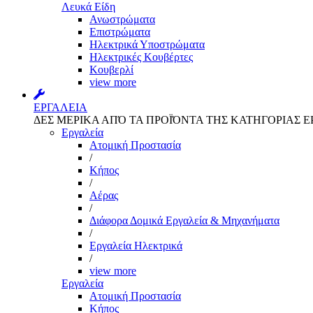
Λευκά Είδη
Ανωστρώματα
Επιστρώματα
Ηλεκτρικά Υποστρώματα
Ηλεκτρικές Κουβέρτες
Κουβερλί
view more
ΕΡΓΑΛΕΙΑ
ΔΕΣ ΜΕΡΙΚΑ ΑΠΌ ΤΑ ΠΡΟΪΌΝΤΑ ΤΗΣ ΚΑΤΗΓΟΡΙΑΣ Ε
Εργαλεία
Aτομική Προστασία
/
Kήπος
/
Αέρας
/
Διάφορα Δομικά Εργαλεία & Μηχανήματα
/
Εργαλεία Ηλεκτρικά
/
view more
Εργαλεία
Aτομική Προστασία
Kήπος