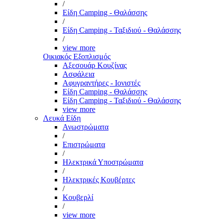
/
Είδη Camping - Θαλάσσης
/
Είδη Camping - Ταξιδιού - Θαλάσσης
/
view more
Οικιακός Εξοπλισμός
Αξεσουάρ Κουζίνας
Ασφάλεια
Αφυγραντήρες - Ιονιστές
Είδη Camping - Θαλάσσης
Είδη Camping - Ταξιδιού - Θαλάσσης
view more
Λευκά Είδη
Ανωστρώματα
/
Επιστρώματα
/
Ηλεκτρικά Υποστρώματα
/
Ηλεκτρικές Κουβέρτες
/
Κουβερλί
/
view more