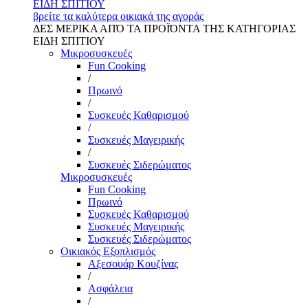
ΕΙΔΗ ΣΠΙΤΙΟΥ
βρείτε τα καλύτερα οικιακά της αγοράς
ΔΕΣ ΜΕΡΙΚΑ ΑΠΌ ΤΑ ΠΡΟΪΌΝΤΑ ΤΗΣ ΚΑΤΗΓΟΡΙΑΣ
ΕΙΔΗ ΣΠΙΤΙΟΥ
Μικροσυσκευές
Fun Cooking
/
Πρωινό
/
Συσκευές Καθαρισμού
/
Συσκευές Μαγειρικής
/
Συσκευές Σιδερώματος
Μικροσυσκευές
Fun Cooking
Πρωινό
Συσκευές Καθαρισμού
Συσκευές Μαγειρικής
Συσκευές Σιδερώματος
Οικιακός Εξοπλισμός
Αξεσουάρ Κουζίνας
/
Ασφάλεια
/