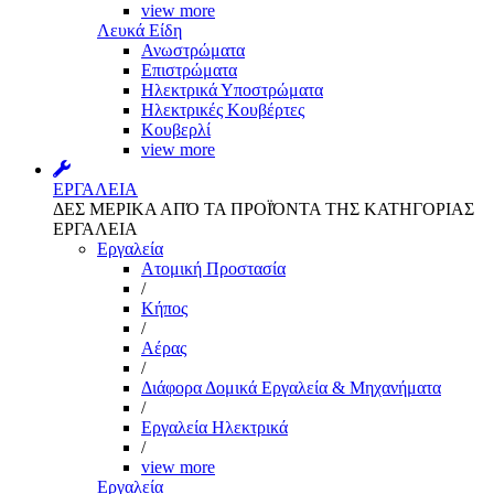
view more
Λευκά Είδη
Ανωστρώματα
Επιστρώματα
Ηλεκτρικά Υποστρώματα
Ηλεκτρικές Κουβέρτες
Κουβερλί
view more
ΕΡΓΑΛΕΙΑ
ΔΕΣ ΜΕΡΙΚΑ ΑΠΌ ΤΑ ΠΡΟΪΌΝΤΑ ΤΗΣ ΚΑΤΗΓΟΡΙΑΣ
ΕΡΓΑΛΕΙΑ
Εργαλεία
Aτομική Προστασία
/
Kήπος
/
Αέρας
/
Διάφορα Δομικά Εργαλεία & Μηχανήματα
/
Εργαλεία Ηλεκτρικά
/
view more
Εργαλεία