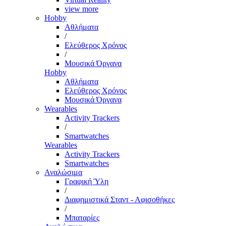
view more
Hobby
Αθλήματα
/
Ελεύθερος Χρόνος
/
Μουσικά Όργανα
Hobby
Αθλήματα
Ελεύθερος Χρόνος
Μουσικά Όργανα
Wearables
Activity Trackers
/
Smartwatches
Wearables
Activity Trackers
Smartwatches
Αναλώσιμα
Γραφική Ύλη
/
Διαφημιστικά Σταντ - Αφισοθήκες
/
Μπαταρίες