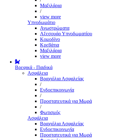
Μαξιλάρια
/
view more
Υπνοδωμάτιο
Ανωστρώματα
Αξεσουάρ Υπνοδωματίου
Κομοδίνο
Κρεβάτια
Μαξιλάρια
view more
Βρεφικά - Παιδικά
Ασφάλεια
Βραχιόλια Ασφαλείας
/
Ενδοεπικοινωνία
/
Προστατευτικά για Μωρά
/
Φωτισμός
Ασφάλεια
Βραχιόλια Ασφαλείας
Ενδοεπικοινωνία
Προστατευτικά για Μωρά