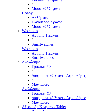
/
Μουσικά Όργανα
Hobby
Αθλήματα
Ελεύθερος Χρόνος
Μουσικά Όργανα
Wearables
Activity Trackers
/
Smartwatches
Wearables
Activity Trackers
Smartwatches
Αναλώσιμα
Γραφική Ύλη
/
Διαφημιστικά Σταντ - Αφισοθήκες
/
Μπαταρίες
Αναλώσιμα
Γραφική Ύλη
Διαφημιστικά Σταντ - Αφισοθήκες
Μπαταρίες
Αξεσουάρ Κινητών - Tablet