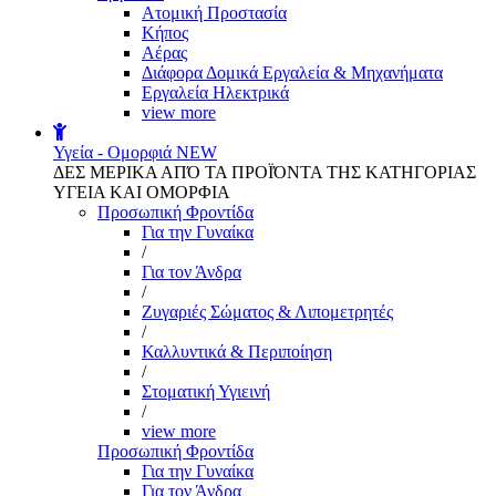
Aτομική Προστασία
Kήπος
Αέρας
Διάφορα Δομικά Εργαλεία & Μηχανήματα
Εργαλεία Ηλεκτρικά
view more
Υγεία - Ομορφιά
NEW
ΔΕΣ ΜΕΡΙΚΑ ΑΠΌ ΤΑ ΠΡΟΪΌΝΤΑ ΤΗΣ ΚΑΤΗΓΟΡΙΑΣ
ΥΓΕΙΑ ΚΑΙ ΟΜΟΡΦΙΑ
Προσωπική Φροντίδα
Για την Γυναίκα
/
Για τον Άνδρα
/
Ζυγαριές Σώματος & Λιπομετρητές
/
Καλλυντικά & Περιποίηση
/
Στοματική Υγιεινή
/
view more
Προσωπική Φροντίδα
Για την Γυναίκα
Για τον Άνδρα