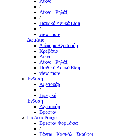
Λίκνο
/
Λίκνο - Ρηλάξ
/
Παιδικά Λευκά Είδη
/
view more
Δωμάτιο
Διάφορα Αξεσουάρ
Κρεβάτια
Λίκνο
Λίκνο - Ρηλάξ
Παιδικά Λευκά Είδη
view more
Ένδυση
Αξεσουάρ
/
Βρεφικά
Ένδυση
Αξεσουάρ
Βρεφικά
Παιδικά Ρούχα
Βρεφικά Φορμάκια
/
Γάντια - Κασκόλ - Σκούφοι