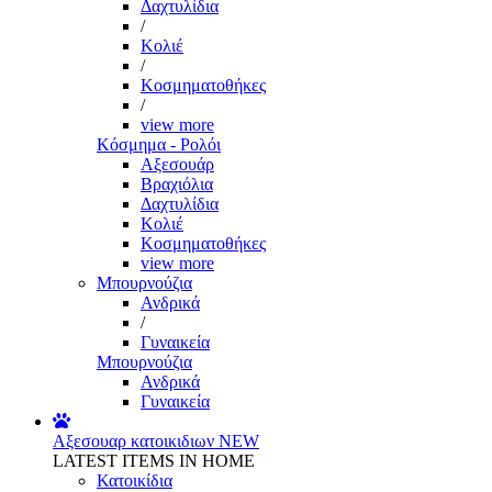
Δαχτυλίδια
/
Κολιέ
/
Κοσμηματοθήκες
/
view more
Κόσμημα - Ρολόι
Αξεσουάρ
Βραχιόλια
Δαχτυλίδια
Κολιέ
Κοσμηματοθήκες
view more
Μπουρνούζια
Ανδρικά
/
Γυναικεία
Μπουρνούζια
Ανδρικά
Γυναικεία
Αξεσουαρ κατοικιδιων
NEW
LATEST ITEMS IN HOME
Κατοικίδια