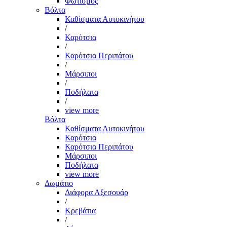
Φωτισμός
Βόλτα
Καθίσματα Αυτοκινήτου
/
Καρότσια
/
Καρότσια Περιπάτου
/
Μάρσιποι
/
Ποδήλατα
/
view more
Βόλτα
Καθίσματα Αυτοκινήτου
Καρότσια
Καρότσια Περιπάτου
Μάρσιποι
Ποδήλατα
view more
Δωμάτιο
Διάφορα Αξεσουάρ
/
Κρεβάτια
/