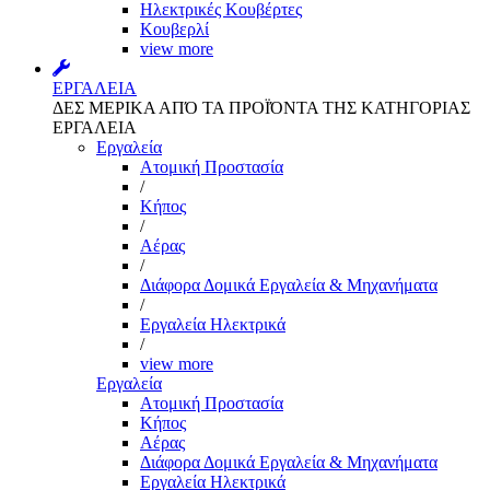
Ηλεκτρικές Κουβέρτες
Κουβερλί
view more
ΕΡΓΑΛΕΙΑ
ΔΕΣ ΜΕΡΙΚΑ ΑΠΌ ΤΑ ΠΡΟΪΌΝΤΑ ΤΗΣ ΚΑΤΗΓΟΡΙΑΣ
ΕΡΓΑΛΕΙΑ
Εργαλεία
Aτομική Προστασία
/
Kήπος
/
Αέρας
/
Διάφορα Δομικά Εργαλεία & Μηχανήματα
/
Εργαλεία Ηλεκτρικά
/
view more
Εργαλεία
Aτομική Προστασία
Kήπος
Αέρας
Διάφορα Δομικά Εργαλεία & Μηχανήματα
Εργαλεία Ηλεκτρικά