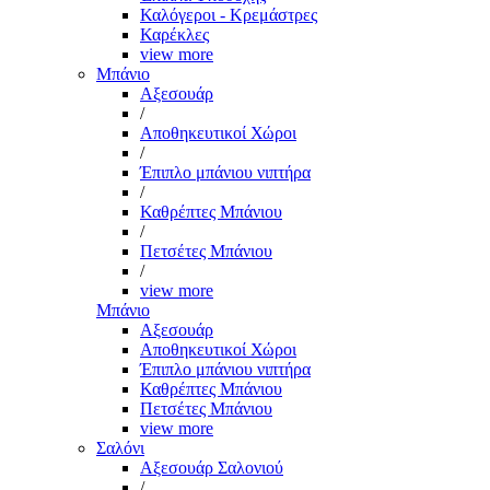
Καλόγεροι - Κρεμάστρες
Καρέκλες
view more
Μπάνιο
Αξεσουάρ
/
Αποθηκευτικοί Χώροι
/
Έπιπλο μπάνιου νιπτήρα
/
Καθρέπτες Μπάνιου
/
Πετσέτες Μπάνιου
/
view more
Μπάνιο
Αξεσουάρ
Αποθηκευτικοί Χώροι
Έπιπλο μπάνιου νιπτήρα
Καθρέπτες Μπάνιου
Πετσέτες Μπάνιου
view more
Σαλόνι
Αξεσουάρ Σαλονιού
/