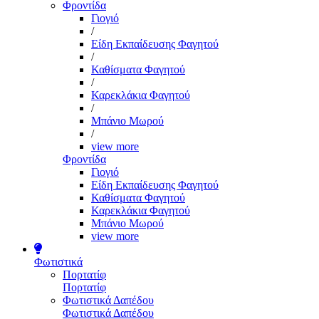
Φροντίδα
Γιογιό
/
Είδη Εκπαίδευσης Φαγητού
/
Καθίσματα Φαγητού
/
Καρεκλάκια Φαγητού
/
Μπάνιο Μωρού
/
view more
Φροντίδα
Γιογιό
Είδη Εκπαίδευσης Φαγητού
Καθίσματα Φαγητού
Καρεκλάκια Φαγητού
Μπάνιο Μωρού
view more
Φωτιστικά
Πορτατίφ
Πορτατίφ
Φωτιστικά Δαπέδου
Φωτιστικά Δαπέδου