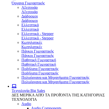
Όργανα Γυμναστικής
Αξεσουάρ
Αξεσουάρ
Διάδρομοι
Διάδρομοι
Ελλειπτικά
Ελλειπτικά
Ελλειπτικά - Stepper
Ελλειπτικά - Stepper
Κωπηλατικές
Κωπηλατικές
Πάγκοι Γυμναστικής
Πάγκοι Γυμναστικής
Παθητική Γυμναστική
Παθητική Γυμναστική
Ποδήλατα Γυμναστικής
Ποδήλατα Γυμναστικής
Πολυόργανα και Μηχανήματα Γυμναστικής
Πολυόργανα και Μηχανήματα Γυμναστικής
Τεχνολογία
Big Sales
ΔΕΣ ΜΕΡΙΚΑ ΑΠΌ ΤΑ ΠΡΟΪΌΝΤΑ ΤΗΣ ΚΑΤΗΓΟΡΙΑΣ
ΤΕΧΝΟΛΟΓΙΑ
Audio
Audio Components