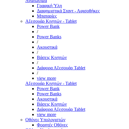
Αναλώσιμα
Γραφική Ύλη
Διαφημιστικά Σταντ - Αφισοθήκες
Μπαταρίες
Αξεσουάρ Κινητών - Tablet
Power Bank
/
Power Banks
/
Ακουστικά
/
Βάσεις Κινητών
/
Διάφορα Αξεσουάρ Tablet
/
view more
Αξεσουάρ Κινητών - Tablet
Power Bank
Power Banks
Ακουστικά
Βάσεις Κινητών
Διάφορα Αξεσουάρ Tablet
view more
Οθόνες Υπολογιστών
Φορητές Οθόνες