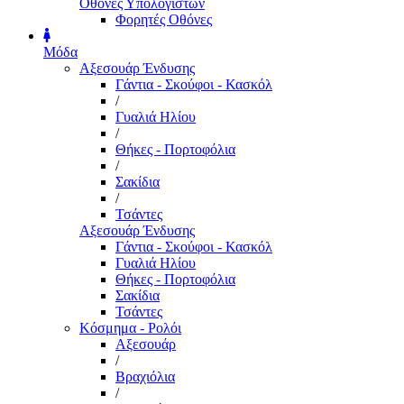
Οθόνες Υπολογιστών
Φορητές Οθόνες
Μόδα
Αξεσουάρ Ένδυσης
Γάντια - Σκούφοι - Κασκόλ
/
Γυαλιά Ηλίου
/
Θήκες - Πορτοφόλια
/
Σακίδια
/
Τσάντες
Αξεσουάρ Ένδυσης
Γάντια - Σκούφοι - Κασκόλ
Γυαλιά Ηλίου
Θήκες - Πορτοφόλια
Σακίδια
Τσάντες
Κόσμημα - Ρολόι
Αξεσουάρ
/
Βραχιόλια
/