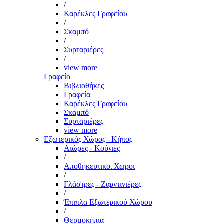
/
Καρέκλες Γραφείου
/
Σκαμπό
/
Συρταριέρες
/
view more
Γραφείο
Βιβλιοθήκες
Γραφεία
Καρέκλες Γραφείου
Σκαμπό
Συρταριέρες
view more
Εξωτερικός Χώρος - Κήπος
Αιώρες - Κούνιες
/
Αποθηκευτικοί Χώροι
/
Γλάστρες - Ζαρντινιέρες
/
Έπιπλα Εξωτερικού Χώρου
/
Θερμοκήπια