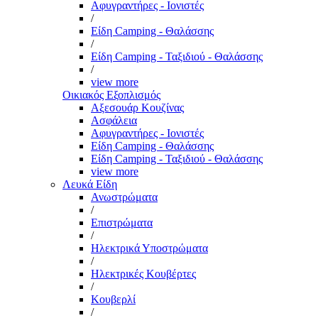
Αφυγραντήρες - Ιονιστές
/
Είδη Camping - Θαλάσσης
/
Είδη Camping - Ταξιδιού - Θαλάσσης
/
view more
Οικιακός Εξοπλισμός
Αξεσουάρ Κουζίνας
Ασφάλεια
Αφυγραντήρες - Ιονιστές
Είδη Camping - Θαλάσσης
Είδη Camping - Ταξιδιού - Θαλάσσης
view more
Λευκά Είδη
Ανωστρώματα
/
Επιστρώματα
/
Ηλεκτρικά Υποστρώματα
/
Ηλεκτρικές Κουβέρτες
/
Κουβερλί
/