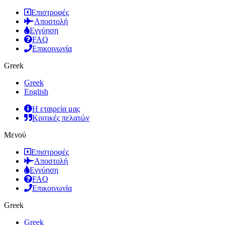
Επιστροφές
Αποστολή
Εγγύηση
FAQ
Επικοινωνία
Greek
Greek
English
Η εταιρεία μας
Κριτικές πελατών
Μενού
Επιστροφές
Αποστολή
Εγγύηση
FAQ
Επικοινωνία
Greek
Greek