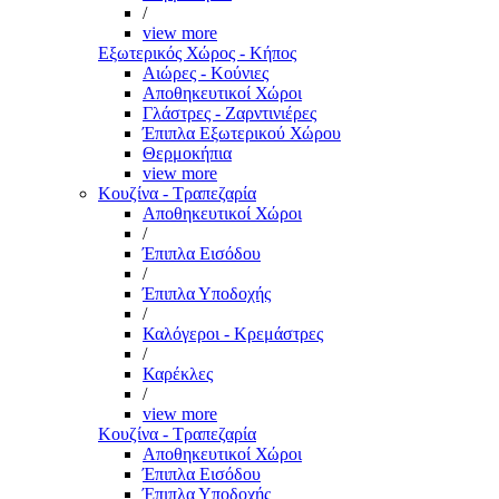
/
view more
Εξωτερικός Χώρος - Κήπος
Αιώρες - Κούνιες
Αποθηκευτικοί Χώροι
Γλάστρες - Ζαρντινιέρες
Έπιπλα Εξωτερικού Χώρου
Θερμοκήπια
view more
Κουζίνα - Τραπεζαρία
Αποθηκευτικοί Χώροι
/
Έπιπλα Εισόδου
/
Έπιπλα Υποδοχής
/
Καλόγεροι - Κρεμάστρες
/
Καρέκλες
/
view more
Κουζίνα - Τραπεζαρία
Αποθηκευτικοί Χώροι
Έπιπλα Εισόδου
Έπιπλα Υποδοχής