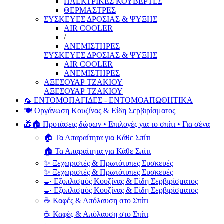
ΗΛΕΚΤΡΙΚΕΣ ΚΟΥΒΕΡΤΕΣ
ΘΕΡΜΑΣΤΡΕΣ
ΣΥΣΚΕΥΕΣ ΔΡΟΣΙΑΣ & ΨΥΞΗΣ
AIR COOLER
/
ΑΝΕΜΙΣΤΗΡΕΣ
ΣΥΣΚΕΥΕΣ ΔΡΟΣΙΑΣ & ΨΥΞΗΣ
AIR COOLER
ΑΝΕΜΙΣΤΗΡΕΣ
ΑΞΕΣΟΥΑΡ ΤΖΑΚΙΟΥ
ΑΞΕΣΟΥΑΡ ΤΖΑΚΙΟΥ
🦟 ΕΝΤΟΜΟΠΑΓΙΔΕΣ - ΕΝΤΟΜΟΑΠΩΘΗΤΙΚΑ
🍽️ Οργάνωση Κουζίνας & Είδη Σερβιρίσματος
🎁🏠 Προτάσεις δώρων • Επιλογές για το σπίτι • Για σένα
🏠 Τα Απαραίτητα για Κάθε Σπίτι
🏠 Τα Απαραίτητα για Κάθε Σπίτι
✨ Ξεχωριστές & Πρωτότυπες Συσκευές
✨ Ξεχωριστές & Πρωτότυπες Συσκευές
🍳 Εξοπλισμός Κουζίνας & Είδη Σερβιρίσματος
🍳 Εξοπλισμός Κουζίνας & Είδη Σερβιρίσματος
☕ Καφές & Απόλαυση στο Σπίτι
☕ Καφές & Απόλαυση στο Σπίτι