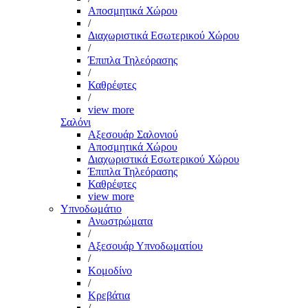
Αποσμητικά Χώρου
/
Διαχωριστικά Εσωτερικού Χώρου
/
Έπιπλα Τηλεόρασης
/
Καθρέφτες
/
view more
Σαλόνι
Αξεσουάρ Σαλονιού
Αποσμητικά Χώρου
Διαχωριστικά Εσωτερικού Χώρου
Έπιπλα Τηλεόρασης
Καθρέφτες
view more
Υπνοδωμάτιο
Ανωστρώματα
/
Αξεσουάρ Υπνοδωματίου
/
Κομοδίνο
/
Κρεβάτια
/