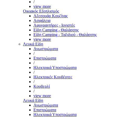
/
view more
Οικιακός Εξοπλισμός
Αξεσουάρ Κουζίνας
Ασφάλεια
Αφυγραντήρες - Ιονιστές
Είδη Camping - Θαλάσσης
Είδη Camping - Ταξιδιού - Θαλάσσης
view more
Λευκά Είδη
Ανωστρώματα
/
Επιστρώματα
/
Ηλεκτρικά Υποστρώματα
/
Ηλεκτρικές Κουβέρτες
/
Κουβερλί
/
view more
Λευκά Είδη
Ανωστρώματα
Επιστρώματα
Ηλεκτρικά Υποστρώματα