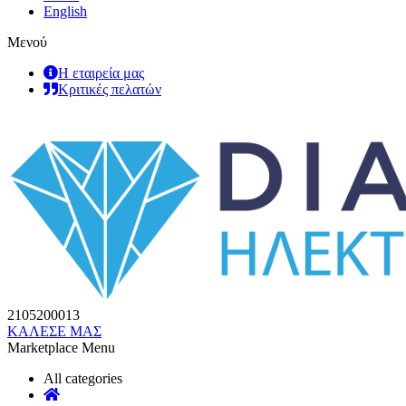
English
Μενού
Η εταιρεία μας
Κριτικές πελατών
2105200013
ΚΑΛΕΣΕ ΜΑΣ
Marketplace Menu
All categories