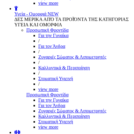
view more
Υγεία - Ομορφιά
NEW
ΔΕΣ ΜΕΡΙΚΑ ΑΠΌ ΤΑ ΠΡΟΪΌΝΤΑ ΤΗΣ ΚΑΤΗΓΟΡΙΑΣ
ΥΓΕΙΑ ΚΑΙ ΟΜΟΡΦΙΑ
Προσωπική Φροντίδα
Για την Γυναίκα
/
Για τον Άνδρα
/
Ζυγαριές Σώματος & Λιπομετρητές
/
Καλλυντικά & Περιποίηση
/
Στοματική Υγιεινή
/
view more
Προσωπική Φροντίδα
Για την Γυναίκα
Για τον Άνδρα
Ζυγαριές Σώματος & Λιπομετρητές
Καλλυντικά & Περιποίηση
Στοματική Υγιεινή
view more