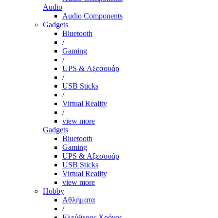
Audio
Audio Components
Gadgets
Bluetooth
/
Gaming
/
UPS & Αξεσουάρ
/
USB Sticks
/
Virtual Reality
/
view more
Gadgets
Bluetooth
Gaming
UPS & Αξεσουάρ
USB Sticks
Virtual Reality
view more
Hobby
Αθλήματα
/
Ελεύθερος Χρόνος