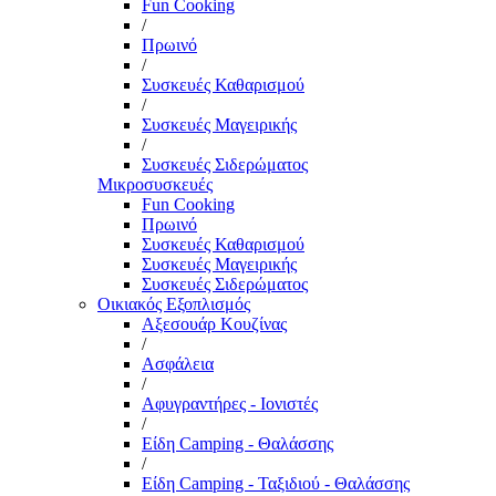
Fun Cooking
/
Πρωινό
/
Συσκευές Καθαρισμού
/
Συσκευές Μαγειρικής
/
Συσκευές Σιδερώματος
Μικροσυσκευές
Fun Cooking
Πρωινό
Συσκευές Καθαρισμού
Συσκευές Μαγειρικής
Συσκευές Σιδερώματος
Οικιακός Εξοπλισμός
Αξεσουάρ Κουζίνας
/
Ασφάλεια
/
Αφυγραντήρες - Ιονιστές
/
Είδη Camping - Θαλάσσης
/
Είδη Camping - Ταξιδιού - Θαλάσσης