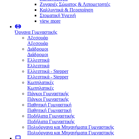
Ζυγαριές Σώματος & Λιπομετρητές
Καλλυντικά & Περιποίηση
Στοματική Υγιεινή
view more
Όργανα Γυμναστικής
Αξεσουάρ
Αξεσουάρ
Διάδρομοι
Διάδρομοι
Ελλειπτικά
Ελλειπτικά
Ελλειπτικά - Stepper
Ελλειπτικά - Stepper
Κωπηλατικές
Κωπηλατικές
Πάγκοι Γυμναστικής
Πάγκοι Γυμναστικής
Παθητική Γυμναστική
Παθητική Γυμναστική
Ποδήλατα Γυμναστικής
Ποδήλατα Γυμναστικής
Πολυόργανα και Μηχανήματα Γυμναστικής
Πολυόργανα και Μηχανήματα Γυμναστικής