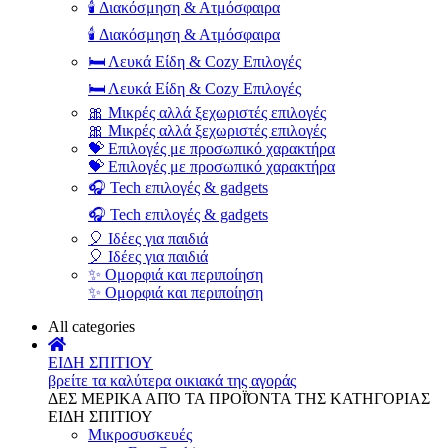
🕯️ Διακόσμηση & Ατμόσφαιρα
🕯️ Διακόσμηση & Ατμόσφαιρα
🛏️ Λευκά Είδη & Cozy Επιλογές
🛏️ Λευκά Είδη & Cozy Επιλογές
🎀 Μικρές αλλά ξεχωριστές επιλογές
🎀 Μικρές αλλά ξεχωριστές επιλογές
💝 Επιλογές με προσωπικό χαρακτήρα
💝 Επιλογές με προσωπικό χαρακτήρα
🎧 Tech επιλογές & gadgets
🎧 Tech επιλογές & gadgets
🎈 Ιδέες για παιδιά
🎈 Ιδέες για παιδιά
✨ Ομορφιά και περιποίηση
✨ Ομορφιά και περιποίηση
All categories
ΕΙΔΗ ΣΠΙΤΙΟΥ
βρείτε τα καλύτερα οικιακά της αγοράς
ΔΕΣ ΜΕΡΙΚΑ ΑΠΌ ΤΑ ΠΡΟΪΌΝΤΑ ΤΗΣ ΚΑΤΗΓΟΡΙΑΣ
ΕΙΔΗ ΣΠΙΤΙΟΥ
Μικροσυσκευές