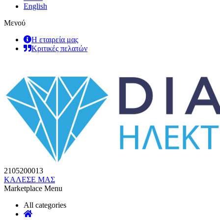
English
Μενού
Η εταιρεία μας
Κριτικές πελατών
2105200013
ΚΑΛΕΣΕ ΜΑΣ
Marketplace Menu
All categories