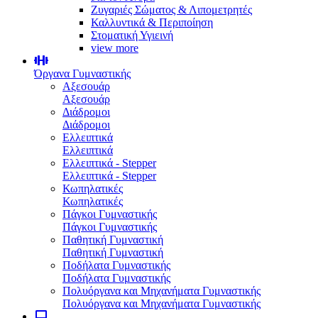
Ζυγαριές Σώματος & Λιπομετρητές
Καλλυντικά & Περιποίηση
Στοματική Υγιεινή
view more
Όργανα Γυμναστικής
Αξεσουάρ
Αξεσουάρ
Διάδρομοι
Διάδρομοι
Ελλειπτικά
Ελλειπτικά
Ελλειπτικά - Stepper
Ελλειπτικά - Stepper
Κωπηλατικές
Κωπηλατικές
Πάγκοι Γυμναστικής
Πάγκοι Γυμναστικής
Παθητική Γυμναστική
Παθητική Γυμναστική
Ποδήλατα Γυμναστικής
Ποδήλατα Γυμναστικής
Πολυόργανα και Μηχανήματα Γυμναστικής
Πολυόργανα και Μηχανήματα Γυμναστικής