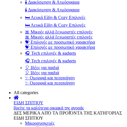
🕯️ Διακόσμηση & Ατμόσφαιρα
🕯️ Διακόσμηση & Ατμόσφαιρα
🛏️ Λευκά Είδη & Cozy Επιλογές
🛏️ Λευκά Είδη & Cozy Επιλογές
🎀 Μικρές αλλά ξεχωριστές επιλογές
🎀 Μικρές αλλά ξεχωριστές επιλογές
💝 Επιλογές με προσωπικό χαρακτήρα
💝 Επιλογές με προσωπικό χαρακτήρα
🎧 Tech επιλογές & gadgets
🎧 Tech επιλογές & gadgets
🎈 Ιδέες για παιδιά
🎈 Ιδέες για παιδιά
✨ Ομορφιά και περιποίηση
✨ Ομορφιά και περιποίηση
All categories
ΕΙΔΗ ΣΠΙΤΙΟΥ
βρείτε τα καλύτερα οικιακά της αγοράς
ΔΕΣ ΜΕΡΙΚΑ ΑΠΌ ΤΑ ΠΡΟΪΌΝΤΑ ΤΗΣ ΚΑΤΗΓΟΡΙΑΣ
ΕΙΔΗ ΣΠΙΤΙΟΥ
Μικροσυσκευές