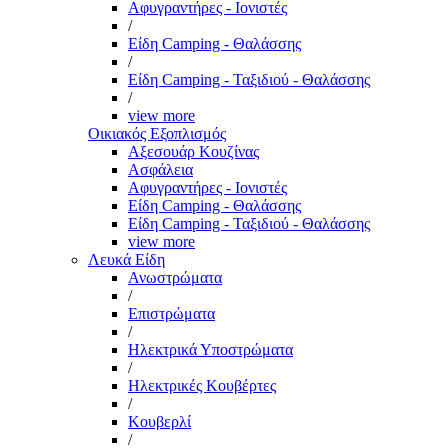
Αφυγραντήρες - Ιονιστές
/
Είδη Camping - Θαλάσσης
/
Είδη Camping - Ταξιδιού - Θαλάσσης
/
view more
Οικιακός Εξοπλισμός
Αξεσουάρ Κουζίνας
Ασφάλεια
Αφυγραντήρες - Ιονιστές
Είδη Camping - Θαλάσσης
Είδη Camping - Ταξιδιού - Θαλάσσης
view more
Λευκά Είδη
Ανωστρώματα
/
Επιστρώματα
/
Ηλεκτρικά Υποστρώματα
/
Ηλεκτρικές Κουβέρτες
/
Κουβερλί
/