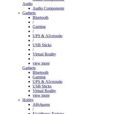
Audio
Audio Components
Gadgets
Bluetooth
/
Gaming
/
UPS & Αξεσουάρ
/
USB Sticks
/
Virtual Reality
/
view more
Gadgets
Bluetooth
Gaming
UPS & Αξεσουάρ
USB Sticks
Virtual Reality
view more
Hobby
Αθλήματα
/
Ελεύθερος Χρόνος