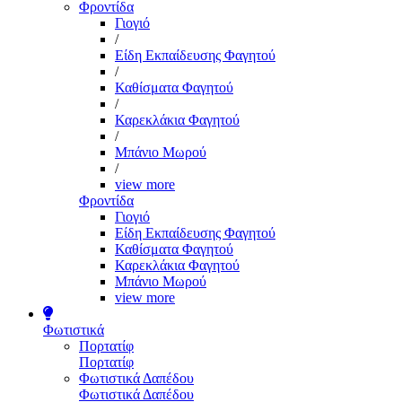
Φροντίδα
Γιογιό
/
Είδη Εκπαίδευσης Φαγητού
/
Καθίσματα Φαγητού
/
Καρεκλάκια Φαγητού
/
Μπάνιο Μωρού
/
view more
Φροντίδα
Γιογιό
Είδη Εκπαίδευσης Φαγητού
Καθίσματα Φαγητού
Καρεκλάκια Φαγητού
Μπάνιο Μωρού
view more
Φωτιστικά
Πορτατίφ
Πορτατίφ
Φωτιστικά Δαπέδου
Φωτιστικά Δαπέδου