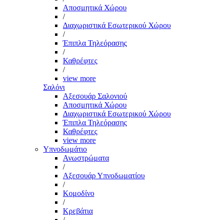
Αποσμητικά Χώρου
/
Διαχωριστικά Εσωτερικού Χώρου
/
Έπιπλα Τηλεόρασης
/
Καθρέφτες
/
view more
Σαλόνι
Αξεσουάρ Σαλονιού
Αποσμητικά Χώρου
Διαχωριστικά Εσωτερικού Χώρου
Έπιπλα Τηλεόρασης
Καθρέφτες
view more
Υπνοδωμάτιο
Ανωστρώματα
/
Αξεσουάρ Υπνοδωματίου
/
Κομοδίνο
/
Κρεβάτια
/