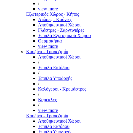
/
view more
Εξωτερικός Χώρος - Κήπος
Αιώρες - Κούνιες
Αποθηκευτικοί Χώροι
Γλάστρες - Ζαρντινιέρες
Έπιπλα Εξωτερικού Χώρου
Θερμοκήπια
view more
Κουζίνα - Τραπεζαρία
Αποθηκευτικοί Χώροι
/
Έπιπλα Εισόδου
/
Έπιπλα Υποδοχής
/
Καλόγεροι - Κρεμάστρες
/
Καρέκλες
/
view more
Κουζίνα - Τραπεζαρία
Αποθηκευτικοί Χώροι
Έπιπλα Εισόδου
Έπιπλα Υποδοχής