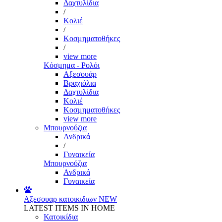
Δαχτυλίδια
/
Κολιέ
/
Κοσμηματοθήκες
/
view more
Κόσμημα - Ρολόι
Αξεσουάρ
Βραχιόλια
Δαχτυλίδια
Κολιέ
Κοσμηματοθήκες
view more
Μπουρνούζια
Ανδρικά
/
Γυναικεία
Μπουρνούζια
Ανδρικά
Γυναικεία
Αξεσουαρ κατοικιδιων
NEW
LATEST ITEMS IN HOME
Κατοικίδια