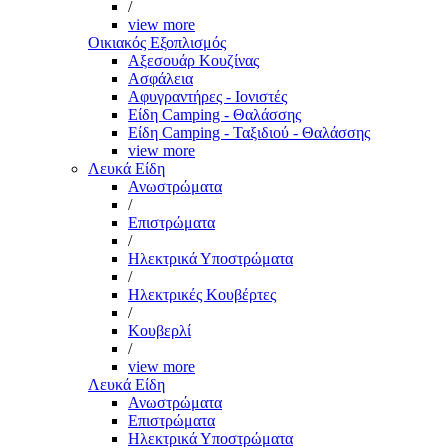
/
view more
Οικιακός Εξοπλισμός
Αξεσουάρ Κουζίνας
Ασφάλεια
Αφυγραντήρες - Ιονιστές
Είδη Camping - Θαλάσσης
Είδη Camping - Ταξιδιού - Θαλάσσης
view more
Λευκά Είδη
Ανωστρώματα
/
Επιστρώματα
/
Ηλεκτρικά Υποστρώματα
/
Ηλεκτρικές Κουβέρτες
/
Κουβερλί
/
view more
Λευκά Είδη
Ανωστρώματα
Επιστρώματα
Ηλεκτρικά Υποστρώματα