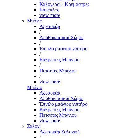
Καλόγεροι - Κρεμάστρες
Καρέκλες
view more
Μπάνιο
Αξεσουάρ
/
Αποθηκευτικοί Χώροι
/
Έπιπλο μπάνιου νιπτήρα
/
Καθρέπτες Μπάνιου
/
Πετσέτες Μπάνιου
/
view more
Μπάνιο
Αξεσουάρ
Αποθηκευτικοί Χώροι
Έπιπλο μπάνιου νιπτήρα
Καθρέπτες Μπάνιου
Πετσέτες Μπάνιου
view more
Σαλόνι
Αξεσουάρ Σαλονιού
/