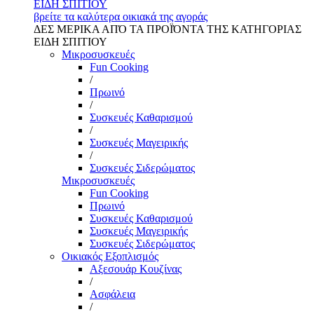
ΕΙΔΗ ΣΠΙΤΙΟΥ
βρείτε τα καλύτερα οικιακά της αγοράς
ΔΕΣ ΜΕΡΙΚΑ ΑΠΌ ΤΑ ΠΡΟΪΌΝΤΑ ΤΗΣ ΚΑΤΗΓΟΡΙΑΣ
ΕΙΔΗ ΣΠΙΤΙΟΥ
Μικροσυσκευές
Fun Cooking
/
Πρωινό
/
Συσκευές Καθαρισμού
/
Συσκευές Μαγειρικής
/
Συσκευές Σιδερώματος
Μικροσυσκευές
Fun Cooking
Πρωινό
Συσκευές Καθαρισμού
Συσκευές Μαγειρικής
Συσκευές Σιδερώματος
Οικιακός Εξοπλισμός
Αξεσουάρ Κουζίνας
/
Ασφάλεια
/