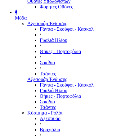
Οθόνες Υπολογιστών
Φορητές Οθόνες
Μόδα
Αξεσουάρ Ένδυσης
Γάντια - Σκούφοι - Κασκόλ
/
Γυαλιά Ηλίου
/
Θήκες - Πορτοφόλια
/
Σακίδια
/
Τσάντες
Αξεσουάρ Ένδυσης
Γάντια - Σκούφοι - Κασκόλ
Γυαλιά Ηλίου
Θήκες - Πορτοφόλια
Σακίδια
Τσάντες
Κόσμημα - Ρολόι
Αξεσουάρ
/
Βραχιόλια
/