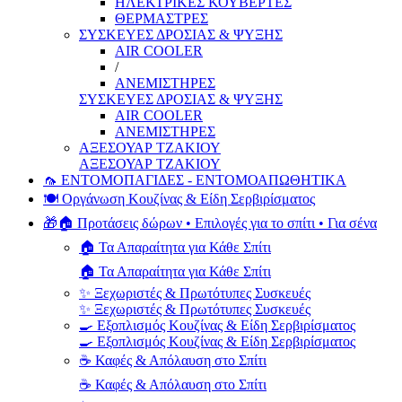
ΗΛΕΚΤΡΙΚΕΣ ΚΟΥΒΕΡΤΕΣ
ΘΕΡΜΑΣΤΡΕΣ
ΣΥΣΚΕΥΕΣ ΔΡΟΣΙΑΣ & ΨΥΞΗΣ
AIR COOLER
/
ΑΝΕΜΙΣΤΗΡΕΣ
ΣΥΣΚΕΥΕΣ ΔΡΟΣΙΑΣ & ΨΥΞΗΣ
AIR COOLER
ΑΝΕΜΙΣΤΗΡΕΣ
ΑΞΕΣΟΥΑΡ ΤΖΑΚΙΟΥ
ΑΞΕΣΟΥΑΡ ΤΖΑΚΙΟΥ
🦟 ΕΝΤΟΜΟΠΑΓΙΔΕΣ - ΕΝΤΟΜΟΑΠΩΘΗΤΙΚΑ
🍽️ Οργάνωση Κουζίνας & Είδη Σερβιρίσματος
🎁🏠 Προτάσεις δώρων • Επιλογές για το σπίτι • Για σένα
🏠 Τα Απαραίτητα για Κάθε Σπίτι
🏠 Τα Απαραίτητα για Κάθε Σπίτι
✨ Ξεχωριστές & Πρωτότυπες Συσκευές
✨ Ξεχωριστές & Πρωτότυπες Συσκευές
🍳 Εξοπλισμός Κουζίνας & Είδη Σερβιρίσματος
🍳 Εξοπλισμός Κουζίνας & Είδη Σερβιρίσματος
☕ Καφές & Απόλαυση στο Σπίτι
☕ Καφές & Απόλαυση στο Σπίτι