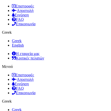
Επιστροφές
Αποστολή
Εγγύηση
FAQ
Επικοινωνία
Greek
Greek
English
Η εταιρεία μας
Κριτικές πελατών
Μενού
Επιστροφές
Αποστολή
Εγγύηση
FAQ
Επικοινωνία
Greek
Greek