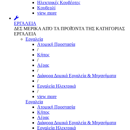
Ηλεκτρικές Κουβέρτες
Κουβερλί
view more
ΕΡΓΑΛΕΙΑ
ΔΕΣ ΜΕΡΙΚΑ ΑΠΌ ΤΑ ΠΡΟΪΌΝΤΑ ΤΗΣ ΚΑΤΗΓΟΡΙΑΣ
ΕΡΓΑΛΕΙΑ
Εργαλεία
Aτομική Προστασία
/
Kήπος
/
Αέρας
/
Διάφορα Δομικά Εργαλεία & Μηχανήματα
/
Εργαλεία Ηλεκτρικά
/
view more
Εργαλεία
Aτομική Προστασία
Kήπος
Αέρας
Διάφορα Δομικά Εργαλεία & Μηχανήματα
Εργαλεία Ηλεκτρικά