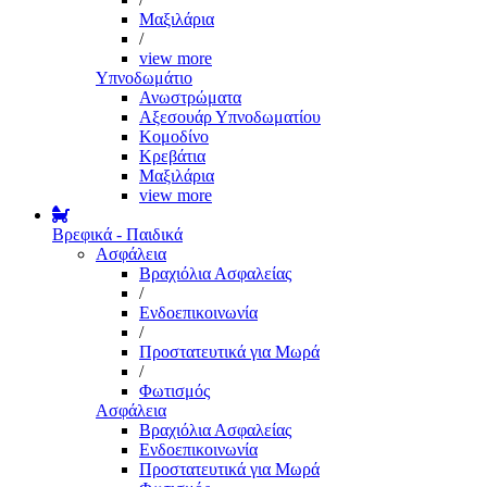
Μαξιλάρια
/
view more
Υπνοδωμάτιο
Ανωστρώματα
Αξεσουάρ Υπνοδωματίου
Κομοδίνο
Κρεβάτια
Μαξιλάρια
view more
Βρεφικά - Παιδικά
Ασφάλεια
Βραχιόλια Ασφαλείας
/
Ενδοεπικοινωνία
/
Προστατευτικά για Μωρά
/
Φωτισμός
Ασφάλεια
Βραχιόλια Ασφαλείας
Ενδοεπικοινωνία
Προστατευτικά για Μωρά