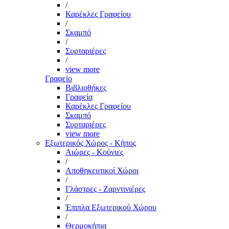
/
Καρέκλες Γραφείου
/
Σκαμπό
/
Συρταριέρες
/
view more
Γραφείο
Βιβλιοθήκες
Γραφεία
Καρέκλες Γραφείου
Σκαμπό
Συρταριέρες
view more
Εξωτερικός Χώρος - Κήπος
Αιώρες - Κούνιες
/
Αποθηκευτικοί Χώροι
/
Γλάστρες - Ζαρντινιέρες
/
Έπιπλα Εξωτερικού Χώρου
/
Θερμοκήπια