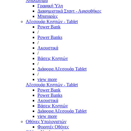
Αναλώσιμα
Γραφική Ύλη
Διαφημιστικά Σταντ - Αφισοθήκες
Μπαταρίες
Αξεσουάρ Κινητών - Tablet
Power Bank
/
Power Banks
/
Ακουστικά
/
Βάσεις Κινητών
/
Διάφορα Αξεσουάρ Tablet
/
view more
Αξεσουάρ Κινητών - Tablet
Power Bank
Power Banks
Ακουστικά
Βάσεις Κινητών
Διάφορα Αξεσουάρ Tablet
view more
Οθόνες Υπολογιστών
Φορητές Οθόνες