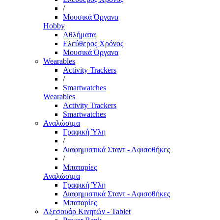
/
Μουσικά Όργανα
Hobby
Αθλήματα
Ελεύθερος Χρόνος
Μουσικά Όργανα
Wearables
Activity Trackers
/
Smartwatches
Wearables
Activity Trackers
Smartwatches
Αναλώσιμα
Γραφική Ύλη
/
Διαφημιστικά Σταντ - Αφισοθήκες
/
Μπαταρίες
Αναλώσιμα
Γραφική Ύλη
Διαφημιστικά Σταντ - Αφισοθήκες
Μπαταρίες
Αξεσουάρ Κινητών - Tablet