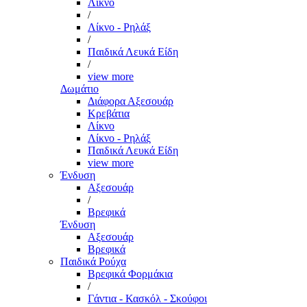
Λίκνο
/
Λίκνο - Ρηλάξ
/
Παιδικά Λευκά Είδη
/
view more
Δωμάτιο
Διάφορα Αξεσουάρ
Κρεβάτια
Λίκνο
Λίκνο - Ρηλάξ
Παιδικά Λευκά Είδη
view more
Ένδυση
Αξεσουάρ
/
Βρεφικά
Ένδυση
Αξεσουάρ
Βρεφικά
Παιδικά Ρούχα
Βρεφικά Φορμάκια
/
Γάντια - Κασκόλ - Σκούφοι