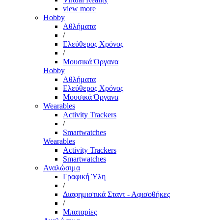
view more
Hobby
Αθλήματα
/
Ελεύθερος Χρόνος
/
Μουσικά Όργανα
Hobby
Αθλήματα
Ελεύθερος Χρόνος
Μουσικά Όργανα
Wearables
Activity Trackers
/
Smartwatches
Wearables
Activity Trackers
Smartwatches
Αναλώσιμα
Γραφική Ύλη
/
Διαφημιστικά Σταντ - Αφισοθήκες
/
Μπαταρίες