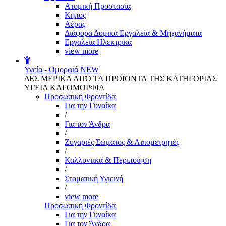
Aτομική Προστασία
Kήπος
Αέρας
Διάφορα Δομικά Εργαλεία & Μηχανήματα
Εργαλεία Ηλεκτρικά
view more
Υγεία - Ομορφιά
NEW
ΔΕΣ ΜΕΡΙΚΑ ΑΠΌ ΤΑ ΠΡΟΪΌΝΤΑ ΤΗΣ ΚΑΤΗΓΟΡΙΑΣ
ΥΓΕΙΑ ΚΑΙ ΟΜΟΡΦΙΑ
Προσωπική Φροντίδα
Για την Γυναίκα
/
Για τον Άνδρα
/
Ζυγαριές Σώματος & Λιπομετρητές
/
Καλλυντικά & Περιποίηση
/
Στοματική Υγιεινή
/
view more
Προσωπική Φροντίδα
Για την Γυναίκα
Για τον Άνδρα