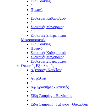
Fun Cooking
/
Πρωινό
/
Συσκευές Καθαρισμού
/
Συσκευές Μαγειρικής
/
Συσκευές Σιδερώματος
Μικροσυσκευές
Fun Cooking
Πρωινό
Συσκευές Καθαρισμού
Συσκευές Μαγειρικής
Συσκευές Σιδερώματος
Οικιακός Εξοπλισμός
Αξεσουάρ Κουζίνας
/
Ασφάλεια
/
Αφυγραντήρες - Ιονιστές
/
Είδη Camping - Θαλάσσης
/
Είδη Camping - Ταξιδιού - Θαλάσσης