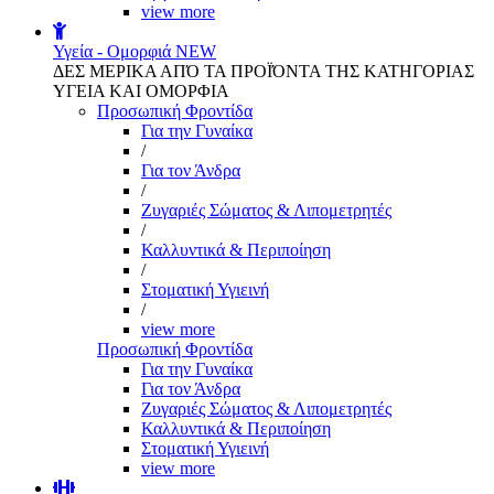
view more
Υγεία - Ομορφιά
NEW
ΔΕΣ ΜΕΡΙΚΑ ΑΠΌ ΤΑ ΠΡΟΪΌΝΤΑ ΤΗΣ ΚΑΤΗΓΟΡΙΑΣ
ΥΓΕΙΑ ΚΑΙ ΟΜΟΡΦΙΑ
Προσωπική Φροντίδα
Για την Γυναίκα
/
Για τον Άνδρα
/
Ζυγαριές Σώματος & Λιπομετρητές
/
Καλλυντικά & Περιποίηση
/
Στοματική Υγιεινή
/
view more
Προσωπική Φροντίδα
Για την Γυναίκα
Για τον Άνδρα
Ζυγαριές Σώματος & Λιπομετρητές
Καλλυντικά & Περιποίηση
Στοματική Υγιεινή
view more