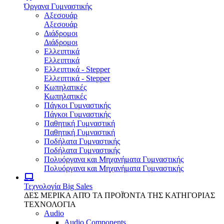
Όργανα Γυμναστικής
Αξεσουάρ
Αξεσουάρ
Διάδρομοι
Διάδρομοι
Ελλειπτικά
Ελλειπτικά
Ελλειπτικά - Stepper
Ελλειπτικά - Stepper
Κωπηλατικές
Κωπηλατικές
Πάγκοι Γυμναστικής
Πάγκοι Γυμναστικής
Παθητική Γυμναστική
Παθητική Γυμναστική
Ποδήλατα Γυμναστικής
Ποδήλατα Γυμναστικής
Πολυόργανα και Μηχανήματα Γυμναστικής
Πολυόργανα και Μηχανήματα Γυμναστικής
Τεχνολογία
Big Sales
ΔΕΣ ΜΕΡΙΚΑ ΑΠΌ ΤΑ ΠΡΟΪΌΝΤΑ ΤΗΣ ΚΑΤΗΓΟΡΙΑΣ
ΤΕΧΝΟΛΟΓΙΑ
Audio
Audio Components