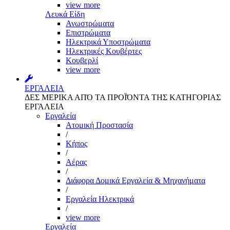
view more
Λευκά Είδη
Ανωστρώματα
Επιστρώματα
Ηλεκτρικά Υποστρώματα
Ηλεκτρικές Κουβέρτες
Κουβερλί
view more
ΕΡΓΑΛΕΙΑ
ΔΕΣ ΜΕΡΙΚΑ ΑΠΌ ΤΑ ΠΡΟΪΌΝΤΑ ΤΗΣ ΚΑΤΗΓΟΡΙΑΣ
ΕΡΓΑΛΕΙΑ
Εργαλεία
Aτομική Προστασία
/
Kήπος
/
Αέρας
/
Διάφορα Δομικά Εργαλεία & Μηχανήματα
/
Εργαλεία Ηλεκτρικά
/
view more
Εργαλεία