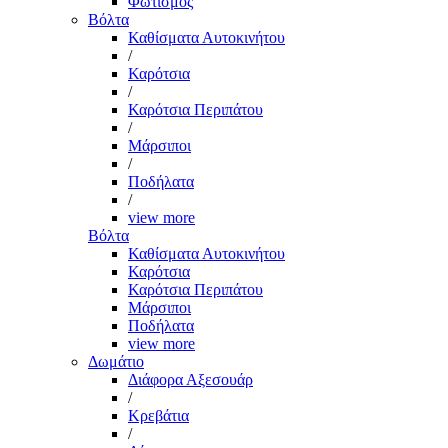
Φωτισμός
Βόλτα
Καθίσματα Αυτοκινήτου
/
Καρότσια
/
Καρότσια Περιπάτου
/
Μάρσιποι
/
Ποδήλατα
/
view more
Βόλτα
Καθίσματα Αυτοκινήτου
Καρότσια
Καρότσια Περιπάτου
Μάρσιποι
Ποδήλατα
view more
Δωμάτιο
Διάφορα Αξεσουάρ
/
Κρεβάτια
/