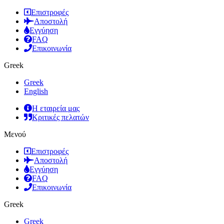
Επιστροφές
Αποστολή
Εγγύηση
FAQ
Επικοινωνία
Greek
Greek
English
Η εταιρεία μας
Κριτικές πελατών
Μενού
Επιστροφές
Αποστολή
Εγγύηση
FAQ
Επικοινωνία
Greek
Greek