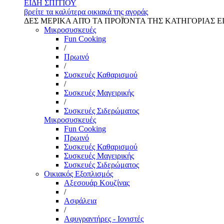
ΕΙΔΗ ΣΠΙΤΙΟΥ
βρείτε τα καλύτερα οικιακά της αγοράς
ΔΕΣ ΜΕΡΙΚΑ ΑΠΌ ΤΑ ΠΡΟΪΌΝΤΑ ΤΗΣ ΚΑΤΗΓΟΡΙΑΣ Ε
Μικροσυσκευές
Fun Cooking
/
Πρωινό
/
Συσκευές Καθαρισμού
/
Συσκευές Μαγειρικής
/
Συσκευές Σιδερώματος
Μικροσυσκευές
Fun Cooking
Πρωινό
Συσκευές Καθαρισμού
Συσκευές Μαγειρικής
Συσκευές Σιδερώματος
Οικιακός Εξοπλισμός
Αξεσουάρ Κουζίνας
/
Ασφάλεια
/
Αφυγραντήρες - Ιονιστές