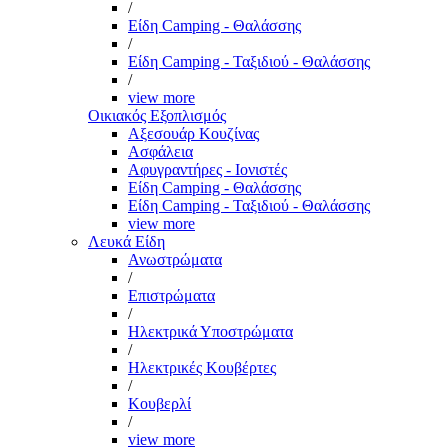
/
Είδη Camping - Θαλάσσης
/
Είδη Camping - Ταξιδιού - Θαλάσσης
/
view more
Οικιακός Εξοπλισμός
Αξεσουάρ Κουζίνας
Ασφάλεια
Αφυγραντήρες - Ιονιστές
Είδη Camping - Θαλάσσης
Είδη Camping - Ταξιδιού - Θαλάσσης
view more
Λευκά Είδη
Ανωστρώματα
/
Επιστρώματα
/
Ηλεκτρικά Υποστρώματα
/
Ηλεκτρικές Κουβέρτες
/
Κουβερλί
/
view more