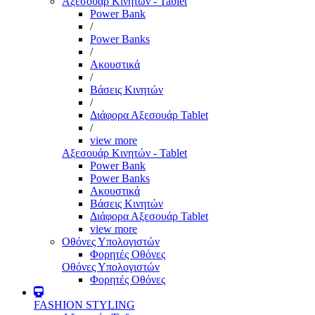
Αξεσουάρ Κινητών - Tablet
Power Bank
/
Power Banks
/
Ακουστικά
/
Βάσεις Κινητών
/
Διάφορα Αξεσουάρ Tablet
/
view more
Αξεσουάρ Κινητών - Tablet
Power Bank
Power Banks
Ακουστικά
Βάσεις Κινητών
Διάφορα Αξεσουάρ Tablet
view more
Οθόνες Υπολογιστών
Φορητές Οθόνες
Οθόνες Υπολογιστών
Φορητές Οθόνες
FASHION STYLING