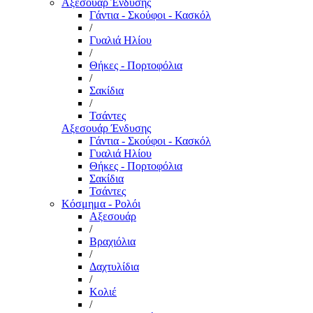
Αξεσουάρ Ένδυσης
Γάντια - Σκούφοι - Κασκόλ
/
Γυαλιά Ηλίου
/
Θήκες - Πορτοφόλια
/
Σακίδια
/
Τσάντες
Αξεσουάρ Ένδυσης
Γάντια - Σκούφοι - Κασκόλ
Γυαλιά Ηλίου
Θήκες - Πορτοφόλια
Σακίδια
Τσάντες
Κόσμημα - Ρολόι
Αξεσουάρ
/
Βραχιόλια
/
Δαχτυλίδια
/
Κολιέ
/