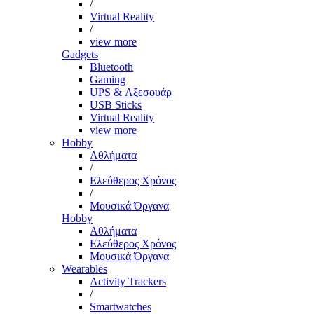
/
Virtual Reality
/
view more
Gadgets
Bluetooth
Gaming
UPS & Αξεσουάρ
USB Sticks
Virtual Reality
view more
Hobby
Αθλήματα
/
Ελεύθερος Χρόνος
/
Μουσικά Όργανα
Hobby
Αθλήματα
Ελεύθερος Χρόνος
Μουσικά Όργανα
Wearables
Activity Trackers
/
Smartwatches