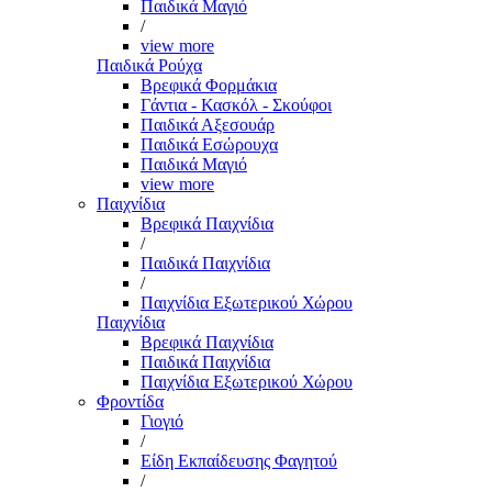
Παιδικά Μαγιό
/
view more
Παιδικά Ρούχα
Βρεφικά Φορμάκια
Γάντια - Κασκόλ - Σκούφοι
Παιδικά Αξεσουάρ
Παιδικά Εσώρουχα
Παιδικά Μαγιό
view more
Παιχνίδια
Βρεφικά Παιχνίδια
/
Παιδικά Παιχνίδια
/
Παιχνίδια Εξωτερικού Χώρου
Παιχνίδια
Βρεφικά Παιχνίδια
Παιδικά Παιχνίδια
Παιχνίδια Εξωτερικού Χώρου
Φροντίδα
Γιογιό
/
Είδη Εκπαίδευσης Φαγητού
/