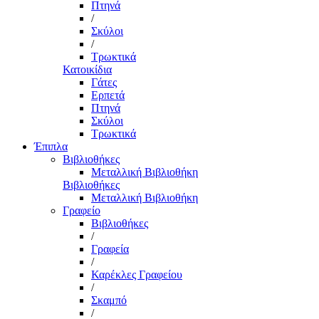
Πτηνά
/
Σκύλοι
/
Τρωκτικά
Κατοικίδια
Γάτες
Ερπετά
Πτηνά
Σκύλοι
Τρωκτικά
Έπιπλα
Βιβλιοθήκες
Μεταλλική Βιβλιοθήκη
Βιβλιοθήκες
Μεταλλική Βιβλιοθήκη
Γραφείο
Βιβλιοθήκες
/
Γραφεία
/
Καρέκλες Γραφείου
/
Σκαμπό
/