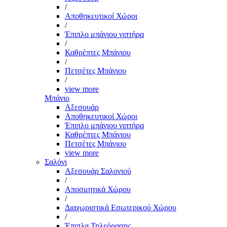
/
Αποθηκευτικοί Χώροι
/
Έπιπλο μπάνιου νιπτήρα
/
Καθρέπτες Μπάνιου
/
Πετσέτες Μπάνιου
/
view more
Μπάνιο
Αξεσουάρ
Αποθηκευτικοί Χώροι
Έπιπλο μπάνιου νιπτήρα
Καθρέπτες Μπάνιου
Πετσέτες Μπάνιου
view more
Σαλόνι
Αξεσουάρ Σαλονιού
/
Αποσμητικά Χώρου
/
Διαχωριστικά Εσωτερικού Χώρου
/
Έπιπλα Τηλεόρασης