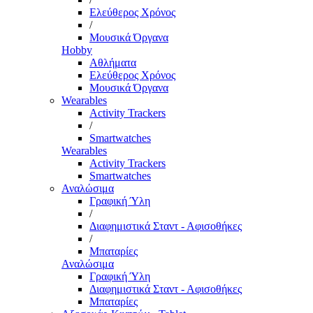
Ελεύθερος Χρόνος
/
Μουσικά Όργανα
Hobby
Αθλήματα
Ελεύθερος Χρόνος
Μουσικά Όργανα
Wearables
Activity Trackers
/
Smartwatches
Wearables
Activity Trackers
Smartwatches
Αναλώσιμα
Γραφική Ύλη
/
Διαφημιστικά Σταντ - Αφισοθήκες
/
Μπαταρίες
Αναλώσιμα
Γραφική Ύλη
Διαφημιστικά Σταντ - Αφισοθήκες
Μπαταρίες