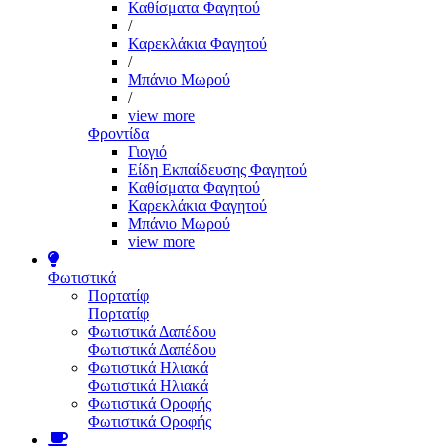
Καθίσματα Φαγητού
/
Καρεκλάκια Φαγητού
/
Μπάνιο Μωρού
/
view more
Φροντίδα
Γιογιό
Είδη Εκπαίδευσης Φαγητού
Καθίσματα Φαγητού
Καρεκλάκια Φαγητού
Μπάνιο Μωρού
view more
Φωτιστικά
Πορτατίφ
Πορτατίφ
Φωτιστικά Δαπέδου
Φωτιστικά Δαπέδου
Φωτιστικά Ηλιακά
Φωτιστικά Ηλιακά
Φωτιστικά Οροφής
Φωτιστικά Οροφής