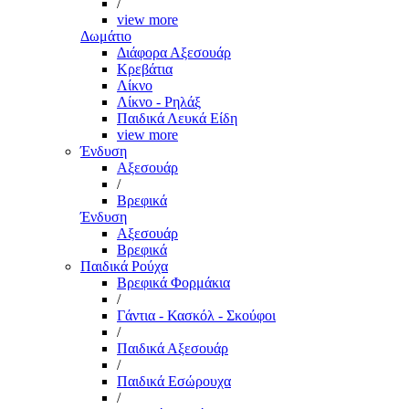
/
view more
Δωμάτιο
Διάφορα Αξεσουάρ
Κρεβάτια
Λίκνο
Λίκνο - Ρηλάξ
Παιδικά Λευκά Είδη
view more
Ένδυση
Αξεσουάρ
/
Βρεφικά
Ένδυση
Αξεσουάρ
Βρεφικά
Παιδικά Ρούχα
Βρεφικά Φορμάκια
/
Γάντια - Κασκόλ - Σκούφοι
/
Παιδικά Αξεσουάρ
/
Παιδικά Εσώρουχα
/