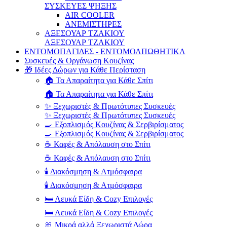
ΣΥΣΚΕΥΕΣ ΨΗΞΗΣ
AIR COOLER
ΑΝΕΜΙΣΤΗΡΕΣ
ΑΞΕΣΟΥΑΡ ΤΖΑΚΙΟΥ
ΑΞΕΣΟΥΑΡ ΤΖΑΚΙΟΥ
ΕΝΤΟΜΟΠΑΓΙΔΕΣ - ΕΝΤΟΜΟΑΠΩΘΗΤΙΚΑ
Συσκευές & Οργάνωση Κουζίνας
🎁 Ιδέες Δώρων για Κάθε Περίσταση
🏠 Τα Απαραίτητα για Κάθε Σπίτι
🏠 Τα Απαραίτητα για Κάθε Σπίτι
✨ Ξεχωριστές & Πρωτότυπες Συσκευές
✨ Ξεχωριστές & Πρωτότυπες Συσκευές
🍳 Εξοπλισμός Κουζίνας & Σερβιρίσματος
🍳 Εξοπλισμός Κουζίνας & Σερβιρίσματος
☕ Καφές & Απόλαυση στο Σπίτι
☕ Καφές & Απόλαυση στο Σπίτι
🕯️ Διακόσμηση & Ατμόσφαιρα
🕯️ Διακόσμηση & Ατμόσφαιρα
🛏️ Λευκά Είδη & Cozy Επιλογές
🛏️ Λευκά Είδη & Cozy Επιλογές
🎀 Μικρά αλλά Ξεχωριστά Δώρα