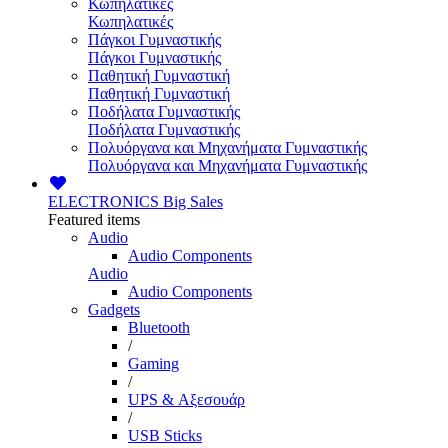
Κωπηλατικές
Κωπηλατικές
Πάγκοι Γυμναστικής
Πάγκοι Γυμναστικής
Παθητική Γυμναστική
Παθητική Γυμναστική
Ποδήλατα Γυμναστικής
Ποδήλατα Γυμναστικής
Πολυόργανα και Μηχανήματα Γυμναστικής
Πολυόργανα και Μηχανήματα Γυμναστικής
ELECTRONICS
Big Sales
Featured items
Audio
Audio Components
Audio
Audio Components
Gadgets
Bluetooth
/
Gaming
/
UPS & Αξεσουάρ
/
USB Sticks