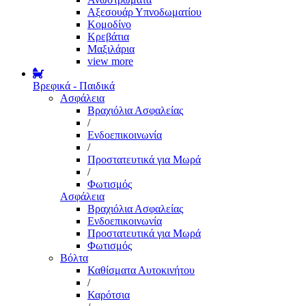
Αξεσουάρ Υπνοδωματίου
Κομοδίνο
Κρεβάτια
Μαξιλάρια
view more
Βρεφικά - Παιδικά
Ασφάλεια
Βραχιόλια Ασφαλείας
/
Ενδοεπικοινωνία
/
Προστατευτικά για Μωρά
/
Φωτισμός
Ασφάλεια
Βραχιόλια Ασφαλείας
Ενδοεπικοινωνία
Προστατευτικά για Μωρά
Φωτισμός
Βόλτα
Καθίσματα Αυτοκινήτου
/
Καρότσια