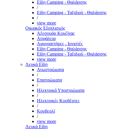
Είδη Camping - Θαλάσσης
/
Είδη Camping - Ταξιδιού - Θαλάσσης
/
view more
Οικιακός Εξοπλισμός
Αξεσουάρ Κουζίνας
Ασφάλεια
Αφυγραντήρες - Ιονιστές
Είδη Camping - Θαλάσσης
Είδη Camping - Ταξιδιού - Θαλάσσης
view more
Λευκά Είδη
Ανωστρώματα
/
Επιστρώματα
/
Ηλεκτρικά Υποστρώματα
/
Ηλεκτρικές Κουβέρτες
/
Κουβερλί
/
view more
Λευκά Είδη