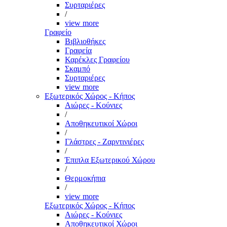
Συρταριέρες
/
view more
Γραφείο
Βιβλιοθήκες
Γραφεία
Καρέκλες Γραφείου
Σκαμπό
Συρταριέρες
view more
Εξωτερικός Χώρος - Κήπος
Αιώρες - Κούνιες
/
Αποθηκευτικοί Χώροι
/
Γλάστρες - Ζαρντινιέρες
/
Έπιπλα Εξωτερικού Χώρου
/
Θερμοκήπια
/
view more
Εξωτερικός Χώρος - Κήπος
Αιώρες - Κούνιες
Αποθηκευτικοί Χώροι