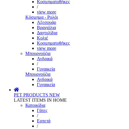
Κοσμηματοθήκες
/
view more
Κόσμημα - Ρολόι
Αξεσουάρ
Βραχιόλια
Δαχτυλίδια
Κολιέ
Κοσμηματοθήκες
view more
Μπουρνούζια
Ανδρικά
/
Γυναικεία
Μπουρνούζια
Ανδρικά
Γυναικεία
PET PRODUCTS
NEW
LATEST ITEMS IN HOME
Κατοικίδια
Γάτες
/
Ερπετά
/