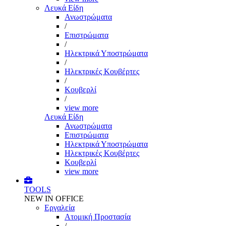
Λευκά Είδη
Ανωστρώματα
/
Επιστρώματα
/
Ηλεκτρικά Υποστρώματα
/
Ηλεκτρικές Κουβέρτες
/
Κουβερλί
/
view more
Λευκά Είδη
Ανωστρώματα
Επιστρώματα
Ηλεκτρικά Υποστρώματα
Ηλεκτρικές Κουβέρτες
Κουβερλί
view more
TOOLS
NEW IN OFFICE
Εργαλεία
Aτομική Προστασία
/