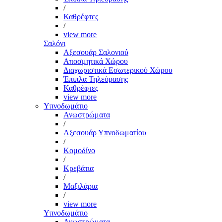
/
Καθρέφτες
/
view more
Σαλόνι
Αξεσουάρ Σαλονιού
Αποσμητικά Χώρου
Διαχωριστικά Εσωτερικού Χώρου
Έπιπλα Τηλεόρασης
Καθρέφτες
view more
Υπνοδωμάτιο
Ανωστρώματα
/
Αξεσουάρ Υπνοδωματίου
/
Κομοδίνο
/
Κρεβάτια
/
Μαξιλάρια
/
view more
Υπνοδωμάτιο
Ανωστρώματα