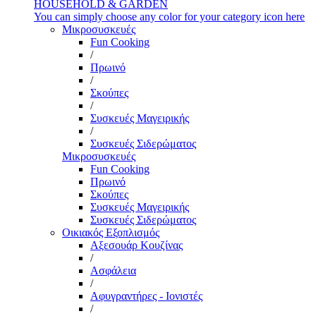
HOUSEHOLD & GARDEN
You can simply choose any color for your category icon here
Μικροσυσκευές
Fun Cooking
/
Πρωινό
/
Σκούπες
/
Συσκευές Μαγειρικής
/
Συσκευές Σιδερώματος
Μικροσυσκευές
Fun Cooking
Πρωινό
Σκούπες
Συσκευές Μαγειρικής
Συσκευές Σιδερώματος
Οικιακός Εξοπλισμός
Αξεσουάρ Κουζίνας
/
Ασφάλεια
/
Αφυγραντήρες - Ιονιστές
/