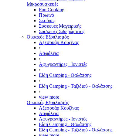
Μικροσυσκευές
Fun Cooking
Πρωινό
Σκούπες
Συσκευές Μαγειρικής
Συσκευές Σιδερώματος
Οικιακός Εξοπλισμός
Αξεσουάρ Κουζίνας
/
Ασφάλεια
/
Αφυγραντήρες - Ιονιστές
/
Είδη Camping - Θαλάσσης
/
Είδη Camping - Ταξιδιού - Θαλάσσης
/
view more
Οικιακός Εξοπλισμός
Αξεσουάρ Κουζίνας
Ασφάλεια
Αφυγραντήρες - Ιονιστές
Είδη Camping - Θαλάσσης
Είδη Camping - Ταξιδιού - Θαλάσσης
view more