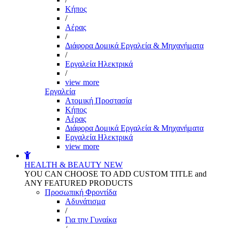
Kήπος
/
Αέρας
/
Διάφορα Δομικά Εργαλεία & Μηχανήματα
/
Εργαλεία Ηλεκτρικά
/
view more
Εργαλεία
Aτομική Προστασία
Kήπος
Αέρας
Διάφορα Δομικά Εργαλεία & Μηχανήματα
Εργαλεία Ηλεκτρικά
view more
HEALTH & BEAUTY
NEW
YOU CAN CHOOSE TO ADD CUSTOM TITLE and
ANY FEATURED PRODUCTS
Προσωπική Φροντίδα
Αδυνάτισμα
/
Για την Γυναίκα