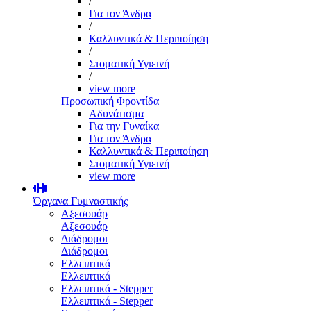
/
Για τον Άνδρα
/
Καλλυντικά & Περιποίηση
/
Στοματική Υγιεινή
/
view more
Προσωπική Φροντίδα
Αδυνάτισμα
Για την Γυναίκα
Για τον Άνδρα
Καλλυντικά & Περιποίηση
Στοματική Υγιεινή
view more
Όργανα Γυμναστικής
Αξεσουάρ
Αξεσουάρ
Διάδρομοι
Διάδρομοι
Ελλειπτικά
Ελλειπτικά
Ελλειπτικά - Stepper
Ελλειπτικά - Stepper