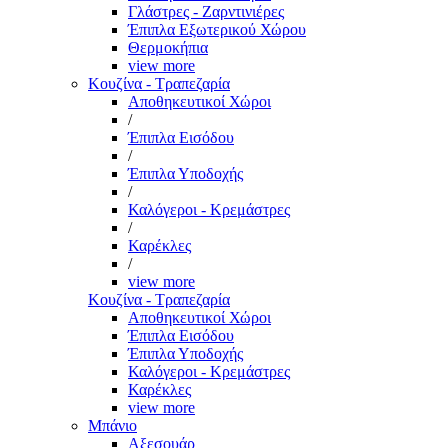
Γλάστρες - Ζαρντινιέρες
Έπιπλα Εξωτερικού Χώρου
Θερμοκήπια
view more
Κουζίνα - Τραπεζαρία
Αποθηκευτικοί Χώροι
/
Έπιπλα Εισόδου
/
Έπιπλα Υποδοχής
/
Καλόγεροι - Κρεμάστρες
/
Καρέκλες
/
view more
Κουζίνα - Τραπεζαρία
Αποθηκευτικοί Χώροι
Έπιπλα Εισόδου
Έπιπλα Υποδοχής
Καλόγεροι - Κρεμάστρες
Καρέκλες
view more
Μπάνιο
Αξεσουάρ