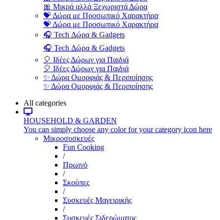
🎀 Μικρά αλλά Ξεχωριστά Δώρα
💝 Δώρα με Προσωπικό Χαρακτήρα
💝 Δώρα με Προσωπικό Χαρακτήρα
🎧 Tech Δώρα & Gadgets
🎧 Tech Δώρα & Gadgets
🎈 Ιδέες Δώρων για Παιδιά
🎈 Ιδέες Δώρων για Παιδιά
✨ Δώρα Ομορφιάς & Περιποίησης
✨ Δώρα Ομορφιάς & Περιποίησης
All categories
HOUSEHOLD & GARDEN
You can simply choose any color for your category icon here
Μικροσυσκευές
Fun Cooking
/
Πρωινό
/
Σκούπες
/
Συσκευές Μαγειρικής
/
Συσκευές Σιδερώματος