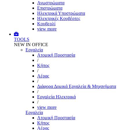
Ανωστρώματα
Επιστρώματα
Ηλεκτρικά Υποστρώματα
Ηλεκτρικές Κουβέρτες
Κουβερλί
view more
TOOLS
NEW IN OFFICE
Εργαλεία
Aτομική Προστασία
/
Kήπος
/
Αέρας
/
Διάφορα Δομικά Εργαλεία & Μηχανήματα
/
Εργαλεία Ηλεκτρικά
/
view more
Εργαλεία
Aτομική Προστασία
Kήπος
Αέρας