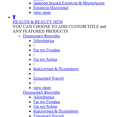
Διάφορα Δομικά Εργαλεία & Μηχανήματα
Εργαλεία Ηλεκτρικά
view more
HEALTH & BEAUTY
NEW
YOU CAN CHOOSE TO ADD CUSTOM TITLE and
ANY FEATURED PRODUCTS
Προσωπική Φροντίδα
Αδυνάτισμα
/
Για την Γυναίκα
/
Για τον Άνδρα
/
Καλλυντικά & Περιποίηση
/
Στοματική Υγιεινή
/
view more
Προσωπική Φροντίδα
Αδυνάτισμα
Για την Γυναίκα
Για τον Άνδρα
Καλλυντικά & Περιποίηση
Στοματική Υγιεινή