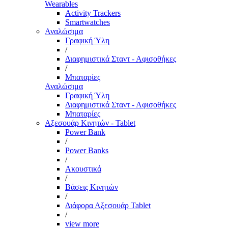
Wearables
Activity Trackers
Smartwatches
Αναλώσιμα
Γραφική Ύλη
/
Διαφημιστικά Σταντ - Αφισοθήκες
/
Μπαταρίες
Αναλώσιμα
Γραφική Ύλη
Διαφημιστικά Σταντ - Αφισοθήκες
Μπαταρίες
Αξεσουάρ Κινητών - Tablet
Power Bank
/
Power Banks
/
Ακουστικά
/
Βάσεις Κινητών
/
Διάφορα Αξεσουάρ Tablet
/
view more