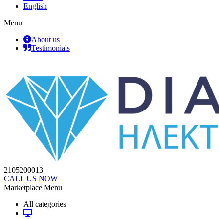
English
Menu
About us
Testimonials
2105200013
CALL US NOW
Marketplace Menu
All categories