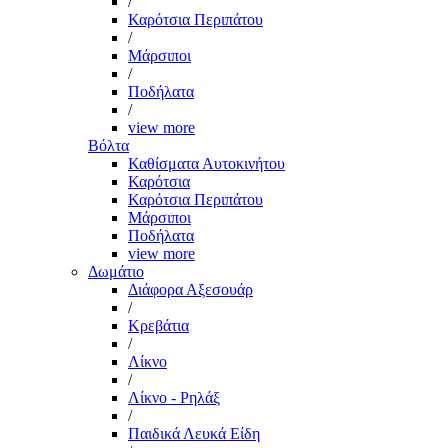
/
Καρότσια Περιπάτου
/
Μάρσιποι
/
Ποδήλατα
/
view more
Βόλτα
Καθίσματα Αυτοκινήτου
Καρότσια
Καρότσια Περιπάτου
Μάρσιποι
Ποδήλατα
view more
Δωμάτιο
Διάφορα Αξεσουάρ
/
Κρεβάτια
/
Λίκνο
/
Λίκνο - Ρηλάξ
/
Παιδικά Λευκά Είδη