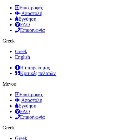
Επιστροφές
Αποστολή
Εγγύηση
FAQ
Επικοινωνία
Greek
Greek
English
Η εταιρεία μας
Κριτικές πελατών
Μενού
Επιστροφές
Αποστολή
Εγγύηση
FAQ
Επικοινωνία
Greek
Greek