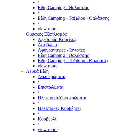
/
Είδη Camping - Θαλάσσης
/
Είδη Camping - Ταξιδιού - Θαλάσσης
/
view more
Οικιακός Εξοπλισμός
Αξεσουάρ Κουζίνας
Ασφάλεια
Αφυγραντήρες - Ιονιστές
Είδη Camping - Θαλάσσης
Είδη Camping - Ταξιδιού - Θαλάσσης
view more
Λευκά Είδη
Ανωστρώματα
/
Επιστρώματα
/
Ηλεκτρικά Υποστρώματα
/
Ηλεκτρικές Κουβέρτες
/
Κουβερλί
/
view more