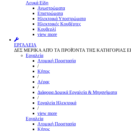
Λευκά Είδη
Ανωστρώματα
Επιστρώματα
Ηλεκτρικά Υποστρώματα
Ηλεκτρικές Κουβέρτες
Κουβερλί
view more
ΕΡΓΑΛΕΙΑ
ΔΕΣ ΜΕΡΙΚΑ ΑΠΌ ΤΑ ΠΡΟΪΌΝΤΑ ΤΗΣ ΚΑΤΗΓΟΡΙΑΣ Ε
Εργαλεία
Aτομική Προστασία
/
Kήπος
/
Αέρας
/
Διάφορα Δομικά Εργαλεία & Μηχανήματα
/
Εργαλεία Ηλεκτρικά
/
view more
Εργαλεία
Aτομική Προστασία
Kήπος