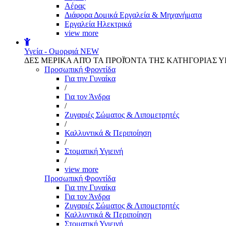
Αέρας
Διάφορα Δομικά Εργαλεία & Μηχανήματα
Εργαλεία Ηλεκτρικά
view more
Υγεία - Ομορφιά
NEW
ΔΕΣ ΜΕΡΙΚΑ ΑΠΌ ΤΑ ΠΡΟΪΌΝΤΑ ΤΗΣ ΚΑΤΗΓΟΡΙΑΣ Υ
Προσωπική Φροντίδα
Για την Γυναίκα
/
Για τον Άνδρα
/
Ζυγαριές Σώματος & Λιπομετρητές
/
Καλλυντικά & Περιποίηση
/
Στοματική Υγιεινή
/
view more
Προσωπική Φροντίδα
Για την Γυναίκα
Για τον Άνδρα
Ζυγαριές Σώματος & Λιπομετρητές
Καλλυντικά & Περιποίηση
Στοματική Υγιεινή