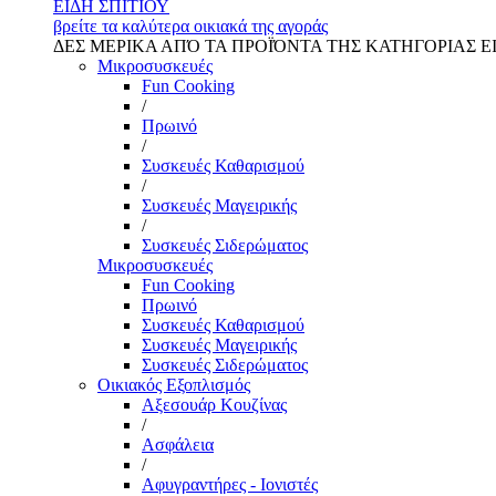
ΕΙΔΗ ΣΠΙΤΙΟΥ
βρείτε τα καλύτερα οικιακά της αγοράς
ΔΕΣ ΜΕΡΙΚΑ ΑΠΌ ΤΑ ΠΡΟΪΌΝΤΑ ΤΗΣ ΚΑΤΗΓΟΡΙΑΣ Ε
Μικροσυσκευές
Fun Cooking
/
Πρωινό
/
Συσκευές Καθαρισμού
/
Συσκευές Μαγειρικής
/
Συσκευές Σιδερώματος
Μικροσυσκευές
Fun Cooking
Πρωινό
Συσκευές Καθαρισμού
Συσκευές Μαγειρικής
Συσκευές Σιδερώματος
Οικιακός Εξοπλισμός
Αξεσουάρ Κουζίνας
/
Ασφάλεια
/
Αφυγραντήρες - Ιονιστές