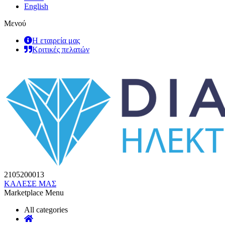
English
Μενού
Η εταιρεία μας
Κριτικές πελατών
2105200013
ΚΑΛΕΣΕ ΜΑΣ
Marketplace Menu
All categories