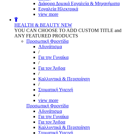
Διάφορα Δομικά Εργαλεία & Μηχανήματα
Εργαλεία Ηλεκτρικά
view more
HEALTH & BEAUTY
NEW
YOU CAN CHOOSE TO ADD CUSTOM TITLE and
ANY FEATURED PRODUCTS
Προσωπική Φροντίδα
Αδυνάτισμα
/
Για την Γυναίκα
/
Για τον Άνδρα
/
Καλλυντικά & Περιποίηση
/
Στοματική Υγιεινή
/
view more
Προσωπική Φροντίδα
Αδυνάτισμα
Για την Γυναίκα
Για τον Άνδρα
Καλλυντικά & Περιποίηση
Στοματική Υγιεινή