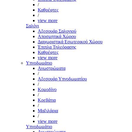
/
Καθρέφτες
/
view more
Σαλόνι
Αξεσουάρ Σαλονιού
Αποσμητικά Χώρου
Διαχωριστικά Εσωτερικού Χώρου
Έπιπλα Τηλεόρασης
Καθρέφτες
view more
Υπνοδωμάτιο
Ανωστρώματα
/
Αξεσουάρ Υπνοδωματίου
/
Κομοδίνο
/
Κρεβάτια
/
Μαξιλάρια
/
view more
Υπνοδωμάτιο
Ανωστρώματα