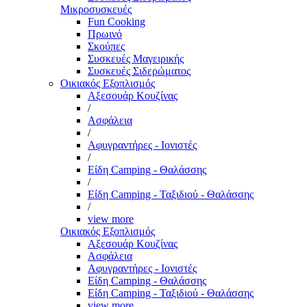
Μικροσυσκευές
Fun Cooking
Πρωινό
Σκούπες
Συσκευές Μαγειρικής
Συσκευές Σιδερώματος
Οικιακός Εξοπλισμός
Αξεσουάρ Κουζίνας
/
Ασφάλεια
/
Αφυγραντήρες - Ιονιστές
/
Είδη Camping - Θαλάσσης
/
Είδη Camping - Ταξιδιού - Θαλάσσης
/
view more
Οικιακός Εξοπλισμός
Αξεσουάρ Κουζίνας
Ασφάλεια
Αφυγραντήρες - Ιονιστές
Είδη Camping - Θαλάσσης
Είδη Camping - Ταξιδιού - Θαλάσσης
view more