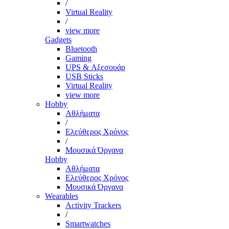
/
Virtual Reality
/
view more
Gadgets
Bluetooth
Gaming
UPS & Αξεσουάρ
USB Sticks
Virtual Reality
view more
Hobby
Αθλήματα
/
Ελεύθερος Χρόνος
/
Μουσικά Όργανα
Hobby
Αθλήματα
Ελεύθερος Χρόνος
Μουσικά Όργανα
Wearables
Activity Trackers
/
Smartwatches