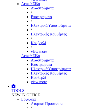
Λευκά Είδη
Ανωστρώματα
/
Επιστρώματα
/
Ηλεκτρικά Υποστρώματα
/
Ηλεκτρικές Κουβέρτες
/
Κουβερλί
/
view more
Λευκά Είδη
Ανωστρώματα
Επιστρώματα
Ηλεκτρικά Υποστρώματα
Ηλεκτρικές Κουβέρτες
Κουβερλί
view more
TOOLS
NEW IN OFFICE
Εργαλεία
Aτομική Προστασία
/