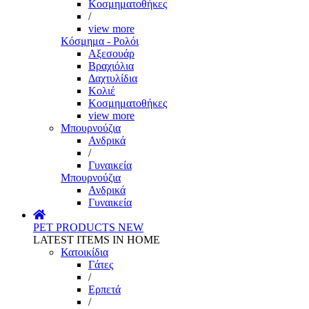
Κοσμηματοθήκες
/
view more
Κόσμημα - Ρολόι
Αξεσουάρ
Βραχιόλια
Δαχτυλίδια
Κολιέ
Κοσμηματοθήκες
view more
Μπουρνούζια
Ανδρικά
/
Γυναικεία
Μπουρνούζια
Ανδρικά
Γυναικεία
PET PRODUCTS
NEW
LATEST ITEMS IN HOME
Κατοικίδια
Γάτες
/
Ερπετά
/