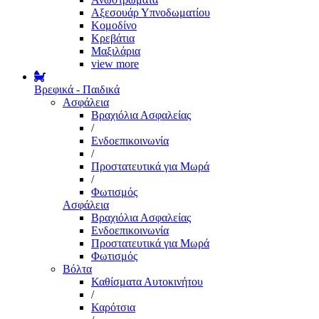
Αξεσουάρ Υπνοδωματίου
Κομοδίνο
Κρεβάτια
Μαξιλάρια
view more
Βρεφικά - Παιδικά
Ασφάλεια
Βραχιόλια Ασφαλείας
/
Ενδοεπικοινωνία
/
Προστατευτικά για Μωρά
/
Φωτισμός
Ασφάλεια
Βραχιόλια Ασφαλείας
Ενδοεπικοινωνία
Προστατευτικά για Μωρά
Φωτισμός
Βόλτα
Καθίσματα Αυτοκινήτου
/
Καρότσια