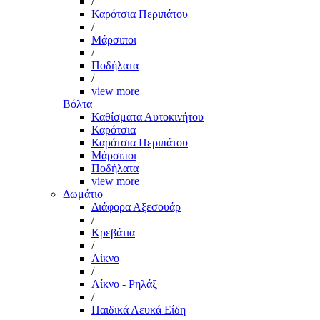
/
Καρότσια Περιπάτου
/
Μάρσιποι
/
Ποδήλατα
/
view more
Βόλτα
Καθίσματα Αυτοκινήτου
Καρότσια
Καρότσια Περιπάτου
Μάρσιποι
Ποδήλατα
view more
Δωμάτιο
Διάφορα Αξεσουάρ
/
Κρεβάτια
/
Λίκνο
/
Λίκνο - Ρηλάξ
/
Παιδικά Λευκά Είδη