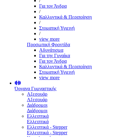
/
Για τον Άνδρα
/
Καλλυντικά & Περιποίηση
/
Στοματική Υγιεινή
/
view more
Προσωπική Φροντίδα
Αδυνάτισμα
Για την Γυναίκα
Για τον Άνδρα
Καλλυντικά & Περιποίηση
Στοματική Υγιεινή
view more
Όργανα Γυμναστικής
Αξεσουάρ
Αξεσουάρ
Διάδρομοι
Διάδρομοι
Ελλειπτικά
Ελλειπτικά
Ελλειπτικά - Stepper
Ελλειπτικά - Stepper