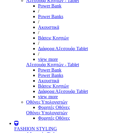
Αξεσουάρ Κινητών - Tablet
Power Bank
/
Power Banks
/
Ακουστικά
/
Βάσεις Κινητών
/
Διάφορα Αξεσουάρ Tablet
/
view more
Αξεσουάρ Κινητών - Tablet
Power Bank
Power Banks
Ακουστικά
Βάσεις Κινητών
Διάφορα Αξεσουάρ Tablet
view more
Οθόνες Υπολογιστών
Φορητές Οθόνες
Οθόνες Υπολογιστών
Φορητές Οθόνες
FASHION STYLING