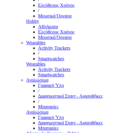
Ελεύθερος Χρόνος
/
Μουσικά Όργανα
Hobby
Αθλήματα
Ελεύθερος Χρόνος
Μουσικά Όργανα
Wearables
Activity Trackers
/
Smartwatches
Wearables
Activity Trackers
Smartwatches
Αναλώσιμα
Γραφική Ύλη
/
Διαφημιστικά Σταντ - Αφισοθήκες
/
Μπαταρίες
Αναλώσιμα
Γραφική Ύλη
Διαφημιστικά Σταντ - Αφισοθήκες
Μπαταρίες