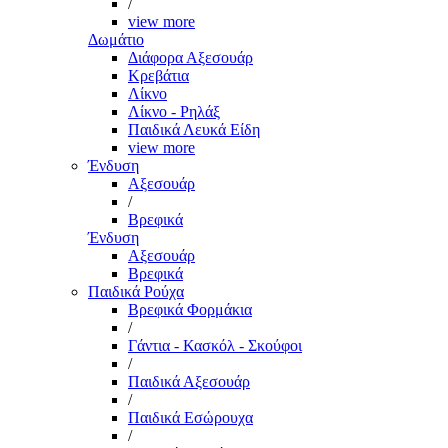
/
view more
Δωμάτιο
Διάφορα Αξεσουάρ
Κρεβάτια
Λίκνο
Λίκνο - Ρηλάξ
Παιδικά Λευκά Είδη
view more
Ένδυση
Αξεσουάρ
/
Βρεφικά
Ένδυση
Αξεσουάρ
Βρεφικά
Παιδικά Ρούχα
Βρεφικά Φορμάκια
/
Γάντια - Κασκόλ - Σκούφοι
/
Παιδικά Αξεσουάρ
/
Παιδικά Εσώρουχα
/