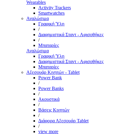
Wearables
Activity Trackers
Smartwatches
Αναλώσιμα
Γραφική Ύλη
/
Διαφημιστικά Σταντ - Αφισοθήκες
/
Μπαταρίες
Αναλώσιμα
Γραφική Ύλη
Διαφημιστικά Σταντ - Αφισοθήκες
Μπαταρίες
Αξεσουάρ Κινητών - Tablet
Power Bank
/
Power Banks
/
Ακουστικά
/
Βάσεις Κινητών
/
Διάφορα Αξεσουάρ Tablet
/
view more