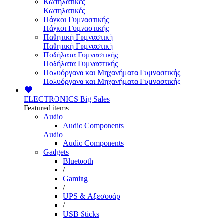
Κωπηλατικές
Κωπηλατικές
Πάγκοι Γυμναστικής
Πάγκοι Γυμναστικής
Παθητική Γυμναστική
Παθητική Γυμναστική
Ποδήλατα Γυμναστικής
Ποδήλατα Γυμναστικής
Πολυόργανα και Μηχανήματα Γυμναστικής
Πολυόργανα και Μηχανήματα Γυμναστικής
ELECTRONICS
Big Sales
Featured items
Audio
Audio Components
Audio
Audio Components
Gadgets
Bluetooth
/
Gaming
/
UPS & Αξεσουάρ
/
USB Sticks