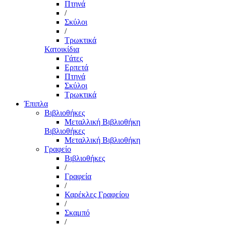
Πτηνά
/
Σκύλοι
/
Τρωκτικά
Κατοικίδια
Γάτες
Ερπετά
Πτηνά
Σκύλοι
Τρωκτικά
Έπιπλα
Βιβλιοθήκες
Μεταλλική Βιβλιοθήκη
Βιβλιοθήκες
Μεταλλική Βιβλιοθήκη
Γραφείο
Βιβλιοθήκες
/
Γραφεία
/
Καρέκλες Γραφείου
/
Σκαμπό
/