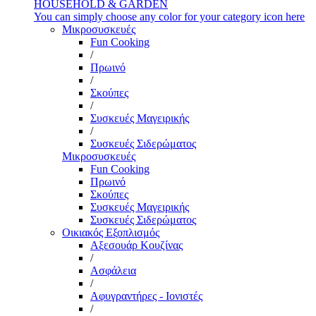
HOUSEHOLD & GARDEN
You can simply choose any color for your category icon here
Μικροσυσκευές
Fun Cooking
/
Πρωινό
/
Σκούπες
/
Συσκευές Μαγειρικής
/
Συσκευές Σιδερώματος
Μικροσυσκευές
Fun Cooking
Πρωινό
Σκούπες
Συσκευές Μαγειρικής
Συσκευές Σιδερώματος
Οικιακός Εξοπλισμός
Αξεσουάρ Κουζίνας
/
Ασφάλεια
/
Αφυγραντήρες - Ιονιστές
/