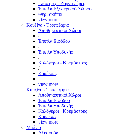
Γλάστρες - Ζαρντινιέρες
Έπιπλα Εξωτερικού Χώρου
Θερμοκήπια
view more
Κουζίνα - Τραπεζαρία
Αποθηκευτικοί Χώροι
/
Έπιπλα Εισόδου
/
Έπιπλα Υποδοχής
/
Καλόγεροι - Κρεμάστρες
/
Καρέκλες
/
view more
Κουζίνα - Τραπεζαρία
Αποθηκευτικοί Χώροι
Έπιπλα Εισόδου
Έπιπλα Υποδοχής
Καλόγεροι - Κρεμάστρες
Καρέκλες
view more
Μπάνιο
Αξεσουάρ