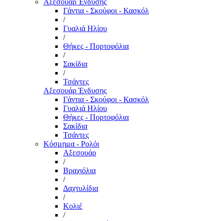
Αξεσουάρ Ένδυσης
Γάντια - Σκούφοι - Κασκόλ
/
Γυαλιά Ηλίου
/
Θήκες - Πορτοφόλια
/
Σακίδια
/
Τσάντες
Αξεσουάρ Ένδυσης
Γάντια - Σκούφοι - Κασκόλ
Γυαλιά Ηλίου
Θήκες - Πορτοφόλια
Σακίδια
Τσάντες
Κόσμημα - Ρολόι
Αξεσουάρ
/
Βραχιόλια
/
Δαχτυλίδια
/
Κολιέ
/