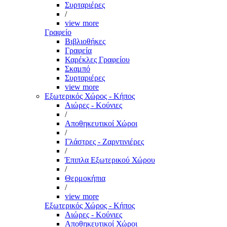
Συρταριέρες
/
view more
Γραφείο
Βιβλιοθήκες
Γραφεία
Καρέκλες Γραφείου
Σκαμπό
Συρταριέρες
view more
Εξωτερικός Χώρος - Κήπος
Αιώρες - Κούνιες
/
Αποθηκευτικοί Χώροι
/
Γλάστρες - Ζαρντινιέρες
/
Έπιπλα Εξωτερικού Χώρου
/
Θερμοκήπια
/
view more
Εξωτερικός Χώρος - Κήπος
Αιώρες - Κούνιες
Αποθηκευτικοί Χώροι