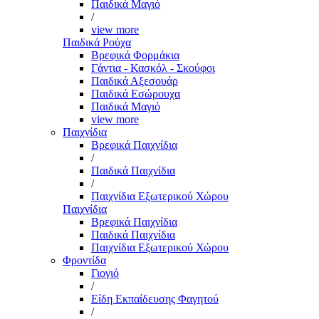
Παιδικά Μαγιό
/
view more
Παιδικά Ρούχα
Βρεφικά Φορμάκια
Γάντια - Κασκόλ - Σκούφοι
Παιδικά Αξεσουάρ
Παιδικά Εσώρουχα
Παιδικά Μαγιό
view more
Παιχνίδια
Βρεφικά Παιχνίδια
/
Παιδικά Παιχνίδια
/
Παιχνίδια Εξωτερικού Χώρου
Παιχνίδια
Βρεφικά Παιχνίδια
Παιδικά Παιχνίδια
Παιχνίδια Εξωτερικού Χώρου
Φροντίδα
Γιογιό
/
Είδη Εκπαίδευσης Φαγητού
/