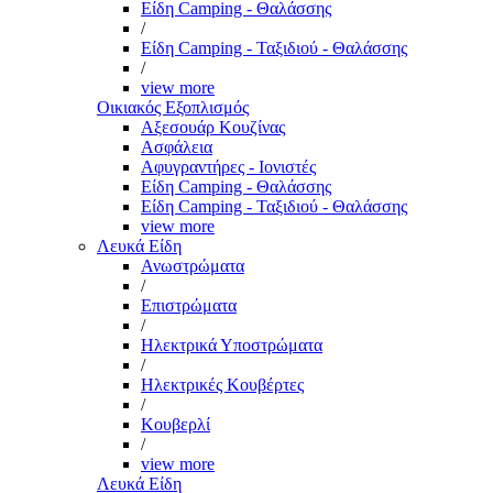
Είδη Camping - Θαλάσσης
/
Είδη Camping - Ταξιδιού - Θαλάσσης
/
view more
Οικιακός Εξοπλισμός
Αξεσουάρ Κουζίνας
Ασφάλεια
Αφυγραντήρες - Ιονιστές
Είδη Camping - Θαλάσσης
Είδη Camping - Ταξιδιού - Θαλάσσης
view more
Λευκά Είδη
Ανωστρώματα
/
Επιστρώματα
/
Ηλεκτρικά Υποστρώματα
/
Ηλεκτρικές Κουβέρτες
/
Κουβερλί
/
view more
Λευκά Είδη