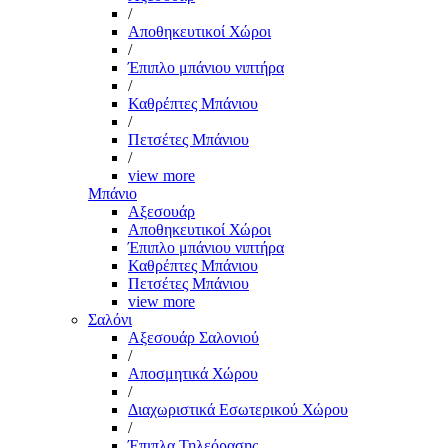
/
Αποθηκευτικοί Χώροι
/
Έπιπλο μπάνιου νιπτήρα
/
Καθρέπτες Μπάνιου
/
Πετσέτες Μπάνιου
/
view more
Μπάνιο
Αξεσουάρ
Αποθηκευτικοί Χώροι
Έπιπλο μπάνιου νιπτήρα
Καθρέπτες Μπάνιου
Πετσέτες Μπάνιου
view more
Σαλόνι
Αξεσουάρ Σαλονιού
/
Αποσμητικά Χώρου
/
Διαχωριστικά Εσωτερικού Χώρου
/
Έπιπλα Τηλεόρασης