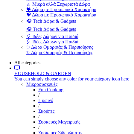
🎀 Μικρά αλλά Ξεχωριστά Δώρα
💝 Δώρα με Προσωπικό Χαρακτήρα
💝 Δώρα με Προσωπικό Χαρακτήρα
🎧 Tech Δώρα & Gadgets
🎧 Tech Δώρα & Gadgets
🎈 Ιδέες Δώρων για Παιδιά
🎈 Ιδέες Δώρων για Παιδιά
✨ Δώρα Ομορφιάς & Περιποίησης
✨ Δώρα Ομορφιάς & Περιποίησης
All categories
HOUSEHOLD & GARDEN
You can simply choose any color for your category icon here
Μικροσυσκευές
Fun Cooking
/
Πρωινό
/
Σκούπες
/
Συσκευές Μαγειρικής
/
Συσκευές Σιδερώματος