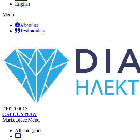
English
Menu
About us
Testimonials
2105200013
CALL US NOW
Marketplace Menu
All categories