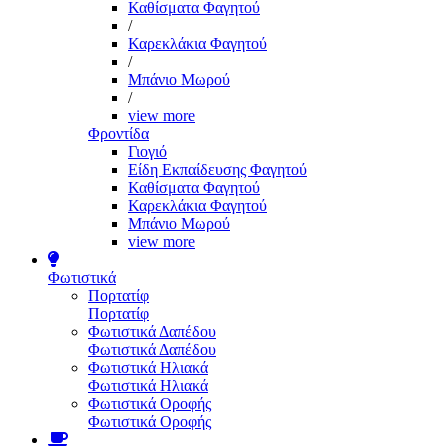
Καθίσματα Φαγητού
/
Καρεκλάκια Φαγητού
/
Μπάνιο Μωρού
/
view more
Φροντίδα
Γιογιό
Είδη Εκπαίδευσης Φαγητού
Καθίσματα Φαγητού
Καρεκλάκια Φαγητού
Μπάνιο Μωρού
view more
Φωτιστικά
Πορτατίφ
Πορτατίφ
Φωτιστικά Δαπέδου
Φωτιστικά Δαπέδου
Φωτιστικά Ηλιακά
Φωτιστικά Ηλιακά
Φωτιστικά Οροφής
Φωτιστικά Οροφής