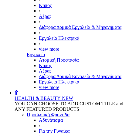
Kήπος
/
Αέρας
/
Διάφορα Δομικά Εργαλεία & Μηχανήματα
/
Εργαλεία Ηλεκτρικά
/
view more
Εργαλεία
Aτομική Προστασία
Kήπος
Αέρας
Διάφορα Δομικά Εργαλεία & Μηχανήματα
Εργαλεία Ηλεκτρικά
view more
HEALTH & BEAUTY
NEW
YOU CAN CHOOSE TO ADD CUSTOM TITLE and
ANY FEATURED PRODUCTS
Προσωπική Φροντίδα
Αδυνάτισμα
/
Για την Γυναίκα