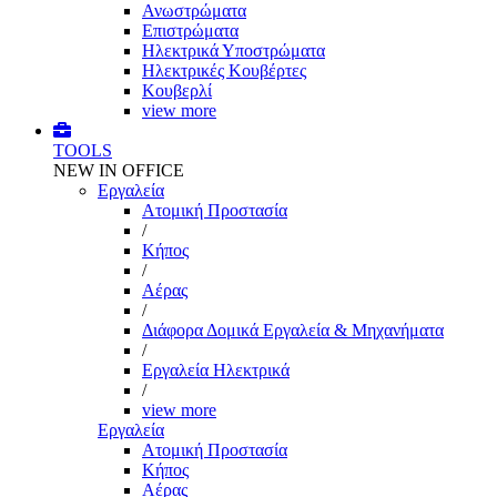
Ανωστρώματα
Επιστρώματα
Ηλεκτρικά Υποστρώματα
Ηλεκτρικές Κουβέρτες
Κουβερλί
view more
TOOLS
NEW IN OFFICE
Εργαλεία
Aτομική Προστασία
/
Kήπος
/
Αέρας
/
Διάφορα Δομικά Εργαλεία & Μηχανήματα
/
Εργαλεία Ηλεκτρικά
/
view more
Εργαλεία
Aτομική Προστασία
Kήπος
Αέρας