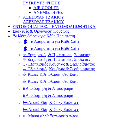
ΣΥΣΚΕΥΕΣ ΨΗΞΗΣ
AIR COOLER
ΑΝΕΜΙΣΤΗΡΕΣ
ΑΞΕΣΟΥΑΡ ΤΖΑΚΙΟΥ
ΑΞΕΣΟΥΑΡ ΤΖΑΚΙΟΥ
ΕΝΤΟΜΟΠΑΓΙΔΕΣ - ΕΝΤΟΜΟΑΠΩΘΗΤΙΚΑ
Συσκευές & Οργάνωση Κουζίνας
🎁 Ιδέες Δώρων για Κάθε Περίσταση
🏠 Τα Απαραίτητα για Κάθε Σπίτι
🏠 Τα Απαραίτητα για Κάθε Σπίτι
✨ Ξεχωριστές & Πρωτότυπες Συσκευές
✨ Ξεχωριστές & Πρωτότυπες Συσκευές
🍳 Εξοπλισμός Κουζίνας & Σερβιρίσματος
🍳 Εξοπλισμός Κουζίνας & Σερβιρίσματος
☕ Καφές & Απόλαυση στο Σπίτι
☕ Καφές & Απόλαυση στο Σπίτι
🕯️ Διακόσμηση & Ατμόσφαιρα
🕯️ Διακόσμηση & Ατμόσφαιρα
🛏️ Λευκά Είδη & Cozy Επιλογές
🛏️ Λευκά Είδη & Cozy Επιλογές
🎀 Μικρά αλλά Ξεχωριστά Δώρα