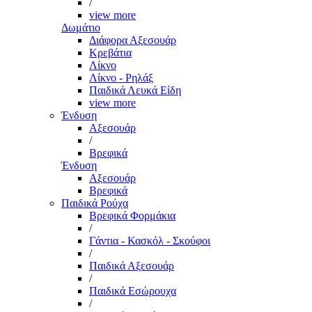
/
view more
Δωμάτιο
Διάφορα Αξεσουάρ
Κρεβάτια
Λίκνο
Λίκνο - Ρηλάξ
Παιδικά Λευκά Είδη
view more
Ένδυση
Αξεσουάρ
/
Βρεφικά
Ένδυση
Αξεσουάρ
Βρεφικά
Παιδικά Ρούχα
Βρεφικά Φορμάκια
/
Γάντια - Κασκόλ - Σκούφοι
/
Παιδικά Αξεσουάρ
/
Παιδικά Εσώρουχα
/