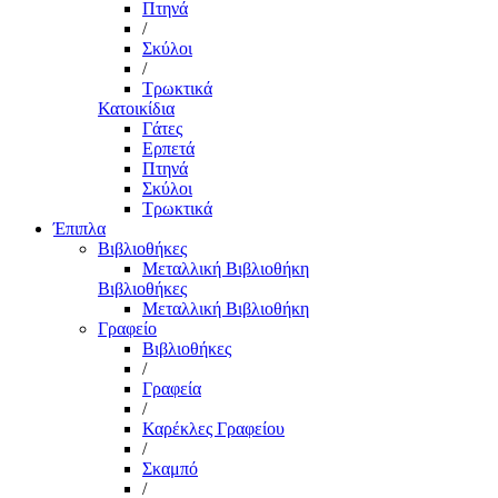
Πτηνά
/
Σκύλοι
/
Τρωκτικά
Κατοικίδια
Γάτες
Ερπετά
Πτηνά
Σκύλοι
Τρωκτικά
Έπιπλα
Βιβλιοθήκες
Μεταλλική Βιβλιοθήκη
Βιβλιοθήκες
Μεταλλική Βιβλιοθήκη
Γραφείο
Βιβλιοθήκες
/
Γραφεία
/
Καρέκλες Γραφείου
/
Σκαμπό
/