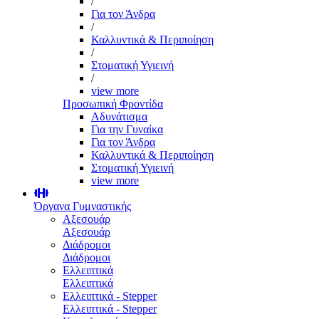
/
Για τον Άνδρα
/
Καλλυντικά & Περιποίηση
/
Στοματική Υγιεινή
/
view more
Προσωπική Φροντίδα
Αδυνάτισμα
Για την Γυναίκα
Για τον Άνδρα
Καλλυντικά & Περιποίηση
Στοματική Υγιεινή
view more
Όργανα Γυμναστικής
Αξεσουάρ
Αξεσουάρ
Διάδρομοι
Διάδρομοι
Ελλειπτικά
Ελλειπτικά
Ελλειπτικά - Stepper
Ελλειπτικά - Stepper