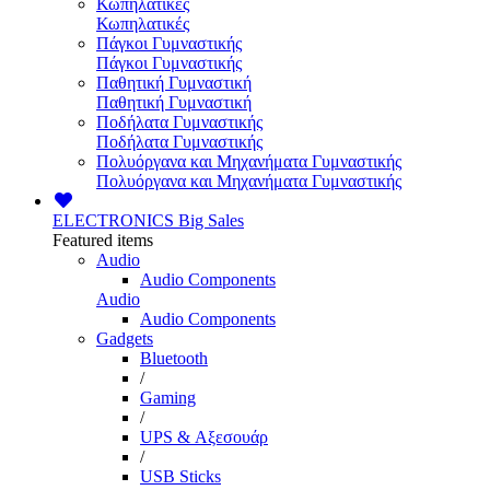
Κωπηλατικές
Κωπηλατικές
Πάγκοι Γυμναστικής
Πάγκοι Γυμναστικής
Παθητική Γυμναστική
Παθητική Γυμναστική
Ποδήλατα Γυμναστικής
Ποδήλατα Γυμναστικής
Πολυόργανα και Μηχανήματα Γυμναστικής
Πολυόργανα και Μηχανήματα Γυμναστικής
ELECTRONICS
Big Sales
Featured items
Audio
Audio Components
Audio
Audio Components
Gadgets
Bluetooth
/
Gaming
/
UPS & Αξεσουάρ
/
USB Sticks