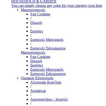
HOUSEHOLD & GARDEN
You can simply choose any color for your category icon here
Μικροσυσκευές
Fun Cooking
/
Πρωινό
/
Σκούπες
/
Συσκευές Μαγειρικής
/
Συσκευές Σιδερώματος
Μικροσυσκευές
Fun Cooking
Πρωινό
Σκούπες
Συσκευές Μαγειρικής
Συσκευές Σιδερώματος
Οικιακός Εξοπλισμός
Αξεσουάρ Κουζίνας
/
Ασφάλεια
/
Αφυγραντήρες - Ιονιστές
/