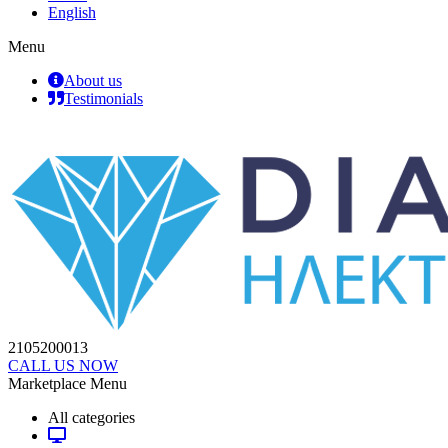
English
Menu
About us
Testimonials
2105200013
CALL US NOW
Marketplace Menu
All categories