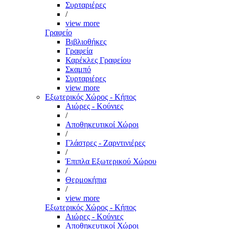
Συρταριέρες
/
view more
Γραφείο
Βιβλιοθήκες
Γραφεία
Καρέκλες Γραφείου
Σκαμπό
Συρταριέρες
view more
Εξωτερικός Χώρος - Κήπος
Αιώρες - Κούνιες
/
Αποθηκευτικοί Χώροι
/
Γλάστρες - Ζαρντινιέρες
/
Έπιπλα Εξωτερικού Χώρου
/
Θερμοκήπια
/
view more
Εξωτερικός Χώρος - Κήπος
Αιώρες - Κούνιες
Αποθηκευτικοί Χώροι