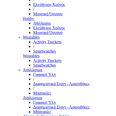
Ελεύθερος Χρόνος
/
Μουσικά Όργανα
Hobby
Αθλήματα
Ελεύθερος Χρόνος
Μουσικά Όργανα
Wearables
Activity Trackers
/
Smartwatches
Wearables
Activity Trackers
Smartwatches
Αναλώσιμα
Γραφική Ύλη
/
Διαφημιστικά Σταντ - Αφισοθήκες
/
Μπαταρίες
Αναλώσιμα
Γραφική Ύλη
Διαφημιστικά Σταντ - Αφισοθήκες
Μπαταρίες