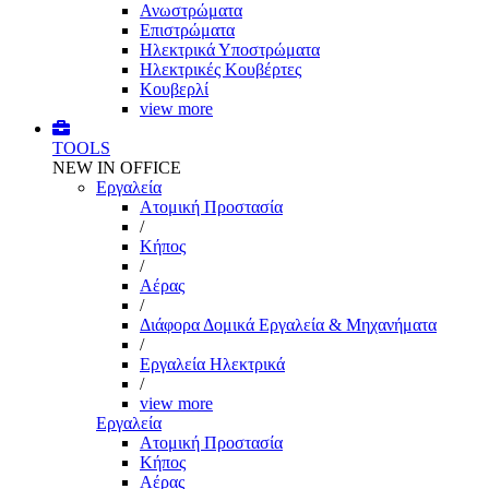
Ανωστρώματα
Επιστρώματα
Ηλεκτρικά Υποστρώματα
Ηλεκτρικές Κουβέρτες
Κουβερλί
view more
TOOLS
NEW IN OFFICE
Εργαλεία
Aτομική Προστασία
/
Kήπος
/
Αέρας
/
Διάφορα Δομικά Εργαλεία & Μηχανήματα
/
Εργαλεία Ηλεκτρικά
/
view more
Εργαλεία
Aτομική Προστασία
Kήπος
Αέρας