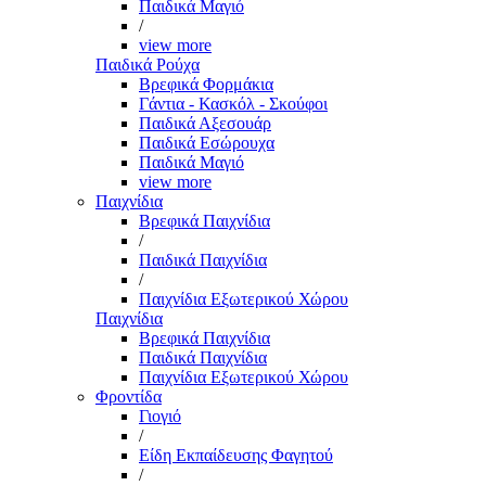
Παιδικά Μαγιό
/
view more
Παιδικά Ρούχα
Βρεφικά Φορμάκια
Γάντια - Κασκόλ - Σκούφοι
Παιδικά Αξεσουάρ
Παιδικά Εσώρουχα
Παιδικά Μαγιό
view more
Παιχνίδια
Βρεφικά Παιχνίδια
/
Παιδικά Παιχνίδια
/
Παιχνίδια Εξωτερικού Χώρου
Παιχνίδια
Βρεφικά Παιχνίδια
Παιδικά Παιχνίδια
Παιχνίδια Εξωτερικού Χώρου
Φροντίδα
Γιογιό
/
Είδη Εκπαίδευσης Φαγητού
/