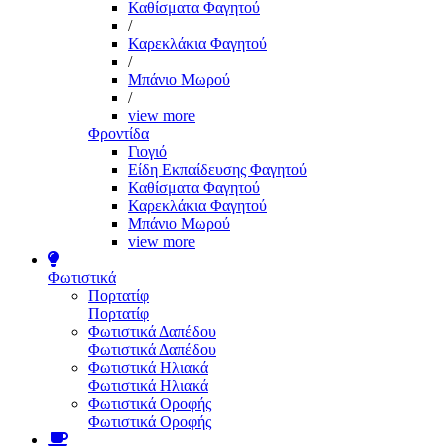
Καθίσματα Φαγητού
/
Καρεκλάκια Φαγητού
/
Μπάνιο Μωρού
/
view more
Φροντίδα
Γιογιό
Είδη Εκπαίδευσης Φαγητού
Καθίσματα Φαγητού
Καρεκλάκια Φαγητού
Μπάνιο Μωρού
view more
Φωτιστικά
Πορτατίφ
Πορτατίφ
Φωτιστικά Δαπέδου
Φωτιστικά Δαπέδου
Φωτιστικά Ηλιακά
Φωτιστικά Ηλιακά
Φωτιστικά Οροφής
Φωτιστικά Οροφής