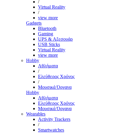
/
Virtual Reality
/
view more
Gadgets
Bluetooth
Gaming
UPS & Αξεσουάρ
USB Sticks
Virtual Reality
view more
Hobby
Αθλήματα
/
Ελεύθερος Χρόνος
/
Μουσικά Όργανα
Hobby
Αθλήματα
Ελεύθερος Χρόνος
Μουσικά Όργανα
Wearables
Activity Trackers
/
Smartwatches