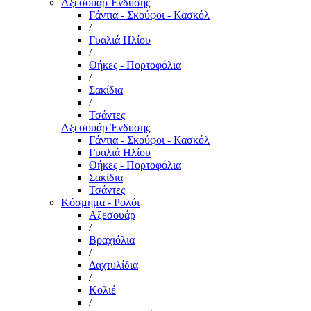
Αξεσουάρ Ένδυσης
Γάντια - Σκούφοι - Κασκόλ
/
Γυαλιά Ηλίου
/
Θήκες - Πορτοφόλια
/
Σακίδια
/
Τσάντες
Αξεσουάρ Ένδυσης
Γάντια - Σκούφοι - Κασκόλ
Γυαλιά Ηλίου
Θήκες - Πορτοφόλια
Σακίδια
Τσάντες
Κόσμημα - Ρολόι
Αξεσουάρ
/
Βραχιόλια
/
Δαχτυλίδια
/
Κολιέ
/