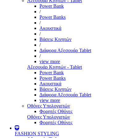
Αξεσουάρ Κινητών - Tablet
Power Bank
/
Power Banks
/
Ακουστικά
/
Βάσεις Κινητών
/
Διάφορα Αξεσουάρ Tablet
/
view more
Αξεσουάρ Κινητών - Tablet
Power Bank
Power Banks
Ακουστικά
Βάσεις Κινητών
Διάφορα Αξεσουάρ Tablet
view more
Οθόνες Υπολογιστών
Φορητές Οθόνες
Οθόνες Υπολογιστών
Φορητές Οθόνες
FASHION STYLING