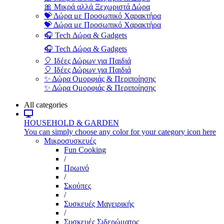
🎀 Μικρά αλλά Ξεχωριστά Δώρα
💝 Δώρα με Προσωπικό Χαρακτήρα
💝 Δώρα με Προσωπικό Χαρακτήρα
🎧 Tech Δώρα & Gadgets
🎧 Tech Δώρα & Gadgets
🎈 Ιδέες Δώρων για Παιδιά
🎈 Ιδέες Δώρων για Παιδιά
✨ Δώρα Ομορφιάς & Περιποίησης
✨ Δώρα Ομορφιάς & Περιποίησης
All categories
HOUSEHOLD & GARDEN
You can simply choose any color for your category icon here
Μικροσυσκευές
Fun Cooking
/
Πρωινό
/
Σκούπες
/
Συσκευές Μαγειρικής
/
Συσκευές Σιδερώματος