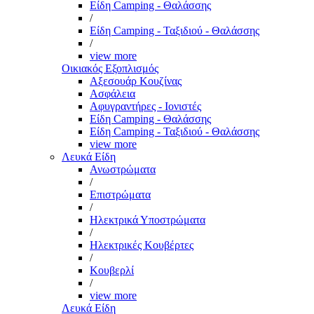
Είδη Camping - Θαλάσσης
/
Είδη Camping - Ταξιδιού - Θαλάσσης
/
view more
Οικιακός Εξοπλισμός
Αξεσουάρ Κουζίνας
Ασφάλεια
Αφυγραντήρες - Ιονιστές
Είδη Camping - Θαλάσσης
Είδη Camping - Ταξιδιού - Θαλάσσης
view more
Λευκά Είδη
Ανωστρώματα
/
Επιστρώματα
/
Ηλεκτρικά Υποστρώματα
/
Ηλεκτρικές Κουβέρτες
/
Κουβερλί
/
view more
Λευκά Είδη