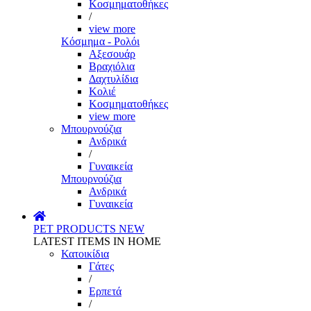
Κοσμηματοθήκες
/
view more
Κόσμημα - Ρολόι
Αξεσουάρ
Βραχιόλια
Δαχτυλίδια
Κολιέ
Κοσμηματοθήκες
view more
Μπουρνούζια
Ανδρικά
/
Γυναικεία
Μπουρνούζια
Ανδρικά
Γυναικεία
PET PRODUCTS
NEW
LATEST ITEMS IN HOME
Κατοικίδια
Γάτες
/
Ερπετά
/