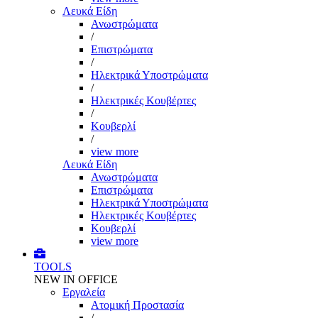
Λευκά Είδη
Ανωστρώματα
/
Επιστρώματα
/
Ηλεκτρικά Υποστρώματα
/
Ηλεκτρικές Κουβέρτες
/
Κουβερλί
/
view more
Λευκά Είδη
Ανωστρώματα
Επιστρώματα
Ηλεκτρικά Υποστρώματα
Ηλεκτρικές Κουβέρτες
Κουβερλί
view more
TOOLS
NEW IN OFFICE
Εργαλεία
Aτομική Προστασία
/