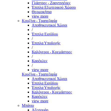
Γλάστρες - Ζαρντινιέρες
Έπιπλα Εξωτερικού Χώρου
Θερμοκήπια
view more
Κουζίνα - Τραπεζαρία
Αποθηκευτικοί Χώροι
/
Έπιπλα Εισόδου
/
Έπιπλα Υποδοχής
/
Καλόγεροι - Κρεμάστρες
/
Καρέκλες
/
view more
Κουζίνα - Τραπεζαρία
Αποθηκευτικοί Χώροι
Έπιπλα Εισόδου
Έπιπλα Υποδοχής
Καλόγεροι - Κρεμάστρες
Καρέκλες
view more
Μπάνιο
Αξεσουάρ