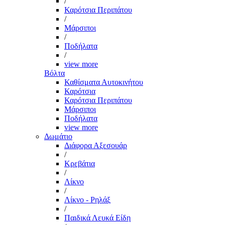
/
Καρότσια Περιπάτου
/
Μάρσιποι
/
Ποδήλατα
/
view more
Βόλτα
Καθίσματα Αυτοκινήτου
Καρότσια
Καρότσια Περιπάτου
Μάρσιποι
Ποδήλατα
view more
Δωμάτιο
Διάφορα Αξεσουάρ
/
Κρεβάτια
/
Λίκνο
/
Λίκνο - Ρηλάξ
/
Παιδικά Λευκά Είδη