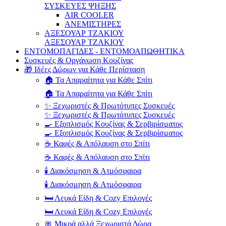
ΣΥΣΚΕΥΕΣ ΨΗΞΗΣ
AIR COOLER
ΑΝΕΜΙΣΤΗΡΕΣ
ΑΞΕΣΟΥΑΡ ΤΖΑΚΙΟΥ
ΑΞΕΣΟΥΑΡ ΤΖΑΚΙΟΥ
ΕΝΤΟΜΟΠΑΓΙΔΕΣ - ΕΝΤΟΜΟΑΠΩΘΗΤΙΚΑ
Συσκευές & Οργάνωση Κουζίνας
🎁 Ιδέες Δώρων για Κάθε Περίσταση
🏠 Τα Απαραίτητα για Κάθε Σπίτι
🏠 Τα Απαραίτητα για Κάθε Σπίτι
✨ Ξεχωριστές & Πρωτότυπες Συσκευές
✨ Ξεχωριστές & Πρωτότυπες Συσκευές
🍳 Εξοπλισμός Κουζίνας & Σερβιρίσματος
🍳 Εξοπλισμός Κουζίνας & Σερβιρίσματος
☕ Καφές & Απόλαυση στο Σπίτι
☕ Καφές & Απόλαυση στο Σπίτι
🕯️ Διακόσμηση & Ατμόσφαιρα
🕯️ Διακόσμηση & Ατμόσφαιρα
🛏️ Λευκά Είδη & Cozy Επιλογές
🛏️ Λευκά Είδη & Cozy Επιλογές
🎀 Μικρά αλλά Ξεχωριστά Δώρα