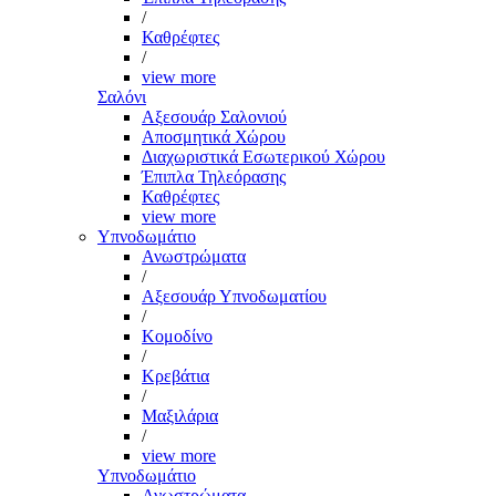
/
Καθρέφτες
/
view more
Σαλόνι
Αξεσουάρ Σαλονιού
Αποσμητικά Χώρου
Διαχωριστικά Εσωτερικού Χώρου
Έπιπλα Τηλεόρασης
Καθρέφτες
view more
Υπνοδωμάτιο
Ανωστρώματα
/
Αξεσουάρ Υπνοδωματίου
/
Κομοδίνο
/
Κρεβάτια
/
Μαξιλάρια
/
view more
Υπνοδωμάτιο
Ανωστρώματα