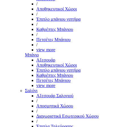
/
Αποθηκευτικοί Χώροι
/
Έπιπλο μπάνιου νιπτήρα
/
Καθρέπτες Μπάνιου
/
Πετσέτες Μπάνιου
/
view more
Μπάνιο
Αξεσουάρ
Αποθηκευτικοί Χώροι
Έπιπλο μπάνιου νιπτήρα
Καθρέπτες Μπάνιου
Πετσέτες Μπάνιου
view more
Σαλόνι
Αξεσουάρ Σαλονιού
/
Αποσμητικά Χώρου
/
Διαχωριστικά Εσωτερικού Χώρου
/
Έπιπλα Τηλεόρασης