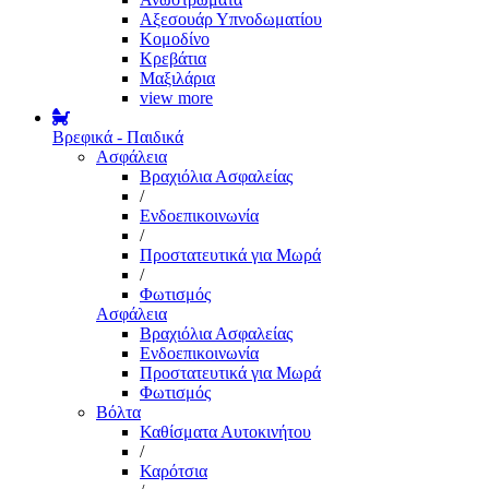
Αξεσουάρ Υπνοδωματίου
Κομοδίνο
Κρεβάτια
Μαξιλάρια
view more
Βρεφικά - Παιδικά
Ασφάλεια
Βραχιόλια Ασφαλείας
/
Ενδοεπικοινωνία
/
Προστατευτικά για Μωρά
/
Φωτισμός
Ασφάλεια
Βραχιόλια Ασφαλείας
Ενδοεπικοινωνία
Προστατευτικά για Μωρά
Φωτισμός
Βόλτα
Καθίσματα Αυτοκινήτου
/
Καρότσια