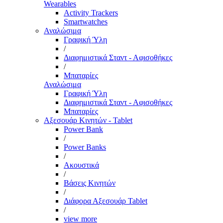
Wearables
Activity Trackers
Smartwatches
Αναλώσιμα
Γραφική Ύλη
/
Διαφημιστικά Σταντ - Αφισοθήκες
/
Μπαταρίες
Αναλώσιμα
Γραφική Ύλη
Διαφημιστικά Σταντ - Αφισοθήκες
Μπαταρίες
Αξεσουάρ Κινητών - Tablet
Power Bank
/
Power Banks
/
Ακουστικά
/
Βάσεις Κινητών
/
Διάφορα Αξεσουάρ Tablet
/
view more