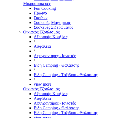
Μικροσυσκευές
Fun Cooking
Πρωινό
Σκούπες
Συσκευές Μαγειρικής
Συσκευές Σιδερώματος
Οικιακός Εξοπλισμός
Αξεσουάρ Κουζίνας
/
Ασφάλεια
/
Αφυγραντήρες - Ιονιστές
/
Είδη Camping - Θαλάσσης
/
Είδη Camping - Ταξιδιού - Θαλάσσης
/
view more
Οικιακός Εξοπλισμός
Αξεσουάρ Κουζίνας
Ασφάλεια
Αφυγραντήρες - Ιονιστές
Είδη Camping - Θαλάσσης
Είδη Camping - Ταξιδιού - Θαλάσσης
view more