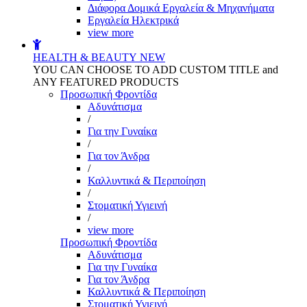
Διάφορα Δομικά Εργαλεία & Μηχανήματα
Εργαλεία Ηλεκτρικά
view more
HEALTH & BEAUTY
NEW
YOU CAN CHOOSE TO ADD CUSTOM TITLE and
ANY FEATURED PRODUCTS
Προσωπική Φροντίδα
Αδυνάτισμα
/
Για την Γυναίκα
/
Για τον Άνδρα
/
Καλλυντικά & Περιποίηση
/
Στοματική Υγιεινή
/
view more
Προσωπική Φροντίδα
Αδυνάτισμα
Για την Γυναίκα
Για τον Άνδρα
Καλλυντικά & Περιποίηση
Στοματική Υγιεινή