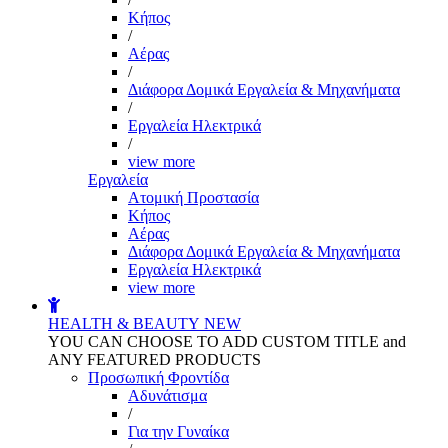
Kήπος
/
Αέρας
/
Διάφορα Δομικά Εργαλεία & Μηχανήματα
/
Εργαλεία Ηλεκτρικά
/
view more
Εργαλεία
Aτομική Προστασία
Kήπος
Αέρας
Διάφορα Δομικά Εργαλεία & Μηχανήματα
Εργαλεία Ηλεκτρικά
view more
HEALTH & BEAUTY
NEW
YOU CAN CHOOSE TO ADD CUSTOM TITLE and
ANY FEATURED PRODUCTS
Προσωπική Φροντίδα
Αδυνάτισμα
/
Για την Γυναίκα