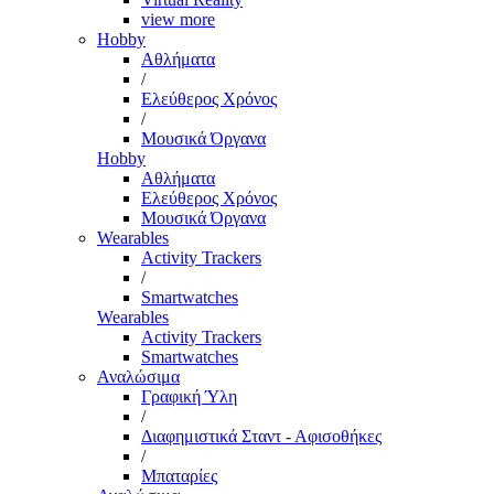
view more
Hobby
Αθλήματα
/
Ελεύθερος Χρόνος
/
Μουσικά Όργανα
Hobby
Αθλήματα
Ελεύθερος Χρόνος
Μουσικά Όργανα
Wearables
Activity Trackers
/
Smartwatches
Wearables
Activity Trackers
Smartwatches
Αναλώσιμα
Γραφική Ύλη
/
Διαφημιστικά Σταντ - Αφισοθήκες
/
Μπαταρίες