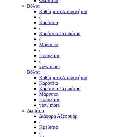
Φωτισμός
Βόλτα
Καθίσματα Αυτοκινήτου
/
Καρότσια
/
Καρότσια Περιπάτου
/
Μάρσιποι
/
Ποδήλατα
/
view more
Βόλτα
Καθίσματα Αυτοκινήτου
Καρότσια
Καρότσια Περιπάτου
Μάρσιποι
Ποδήλατα
view more
Δωμάτιο
Διάφορα Αξεσουάρ
/
Κρεβάτια
/