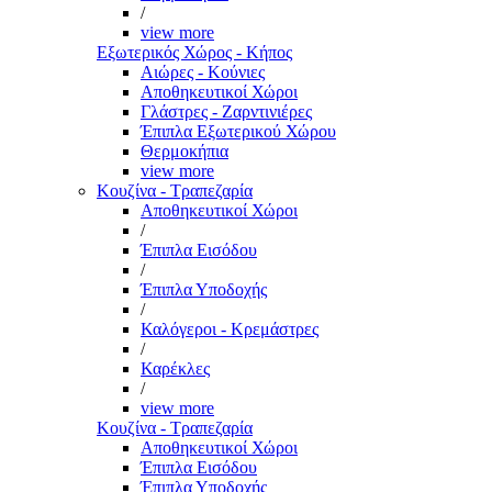
/
view more
Εξωτερικός Χώρος - Κήπος
Αιώρες - Κούνιες
Αποθηκευτικοί Χώροι
Γλάστρες - Ζαρντινιέρες
Έπιπλα Εξωτερικού Χώρου
Θερμοκήπια
view more
Κουζίνα - Τραπεζαρία
Αποθηκευτικοί Χώροι
/
Έπιπλα Εισόδου
/
Έπιπλα Υποδοχής
/
Καλόγεροι - Κρεμάστρες
/
Καρέκλες
/
view more
Κουζίνα - Τραπεζαρία
Αποθηκευτικοί Χώροι
Έπιπλα Εισόδου
Έπιπλα Υποδοχής