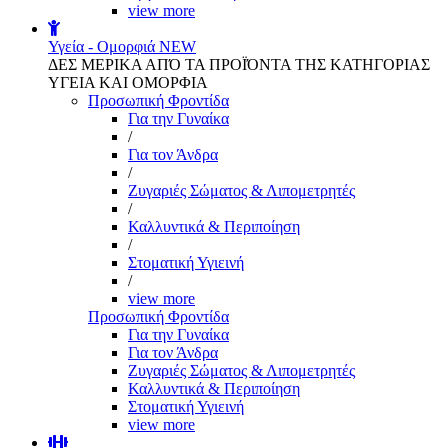
view more
Υγεία - Ομορφιά
NEW
ΔΕΣ ΜΕΡΙΚΑ ΑΠΌ ΤΑ ΠΡΟΪΌΝΤΑ ΤΗΣ ΚΑΤΗΓΟΡΙΑΣ
ΥΓΕΙΑ ΚΑΙ ΟΜΟΡΦΙΑ
Προσωπική Φροντίδα
Για την Γυναίκα
/
Για τον Άνδρα
/
Ζυγαριές Σώματος & Λιπομετρητές
/
Καλλυντικά & Περιποίηση
/
Στοματική Υγιεινή
/
view more
Προσωπική Φροντίδα
Για την Γυναίκα
Για τον Άνδρα
Ζυγαριές Σώματος & Λιπομετρητές
Καλλυντικά & Περιποίηση
Στοματική Υγιεινή
view more