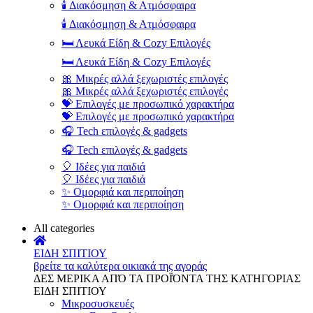
🕯️ Διακόσμηση & Ατμόσφαιρα
🕯️ Διακόσμηση & Ατμόσφαιρα
🛏️ Λευκά Είδη & Cozy Επιλογές
🛏️ Λευκά Είδη & Cozy Επιλογές
🎀 Μικρές αλλά ξεχωριστές επιλογές
🎀 Μικρές αλλά ξεχωριστές επιλογές
💝 Επιλογές με προσωπικό χαρακτήρα
💝 Επιλογές με προσωπικό χαρακτήρα
🎧 Tech επιλογές & gadgets
🎧 Tech επιλογές & gadgets
🎈 Ιδέες για παιδιά
🎈 Ιδέες για παιδιά
✨ Ομορφιά και περιποίηση
✨ Ομορφιά και περιποίηση
All categories
ΕΙΔΗ ΣΠΙΤΙΟΥ
βρείτε τα καλύτερα οικιακά της αγοράς
ΔΕΣ ΜΕΡΙΚΑ ΑΠΌ ΤΑ ΠΡΟΪΌΝΤΑ ΤΗΣ ΚΑΤΗΓΟΡΙΑΣ
ΕΙΔΗ ΣΠΙΤΙΟΥ
Μικροσυσκευές