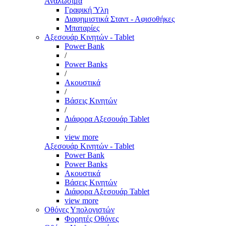
Αναλώσιμα
Γραφική Ύλη
Διαφημιστικά Σταντ - Αφισοθήκες
Μπαταρίες
Αξεσουάρ Κινητών - Tablet
Power Bank
/
Power Banks
/
Ακουστικά
/
Βάσεις Κινητών
/
Διάφορα Αξεσουάρ Tablet
/
view more
Αξεσουάρ Κινητών - Tablet
Power Bank
Power Banks
Ακουστικά
Βάσεις Κινητών
Διάφορα Αξεσουάρ Tablet
view more
Οθόνες Υπολογιστών
Φορητές Οθόνες