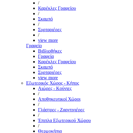
/
Καρέκλες Γραφείου
/
Σκαμπό
/
Συρταριέρες
/
view more
Γραφείο
Βιβλιοθήκες
Γραφεία
Καρέκλες Γραφείου
Σκαμπό
Συρταριέρες
view more
Εξωτερικός Χώρος - Κήπος
Αιώρες - Κούνιες
/
Αποθηκευτικοί Χώροι
/
Γλάστρες - Ζαρντινιέρες
/
Έπιπλα Εξωτερικού Χώρου
/
Θερμοκήπια