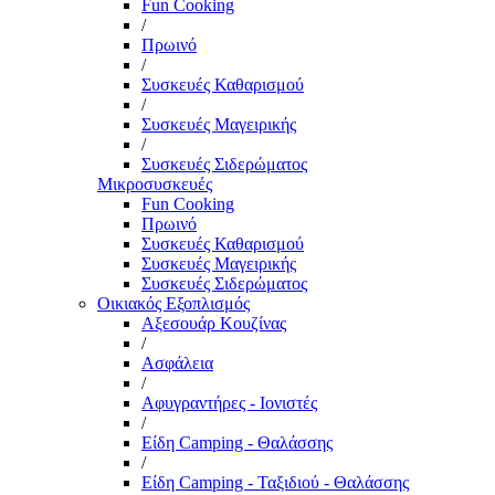
Fun Cooking
/
Πρωινό
/
Συσκευές Καθαρισμού
/
Συσκευές Μαγειρικής
/
Συσκευές Σιδερώματος
Μικροσυσκευές
Fun Cooking
Πρωινό
Συσκευές Καθαρισμού
Συσκευές Μαγειρικής
Συσκευές Σιδερώματος
Οικιακός Εξοπλισμός
Αξεσουάρ Κουζίνας
/
Ασφάλεια
/
Αφυγραντήρες - Ιονιστές
/
Είδη Camping - Θαλάσσης
/
Είδη Camping - Ταξιδιού - Θαλάσσης