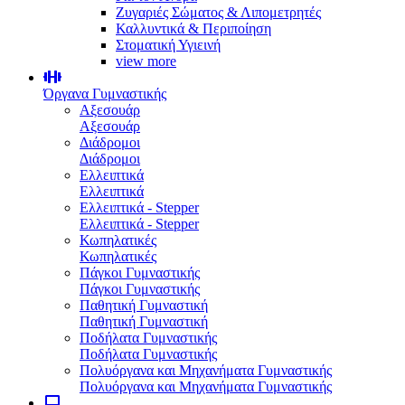
Ζυγαριές Σώματος & Λιπομετρητές
Καλλυντικά & Περιποίηση
Στοματική Υγιεινή
view more
Όργανα Γυμναστικής
Αξεσουάρ
Αξεσουάρ
Διάδρομοι
Διάδρομοι
Ελλειπτικά
Ελλειπτικά
Ελλειπτικά - Stepper
Ελλειπτικά - Stepper
Κωπηλατικές
Κωπηλατικές
Πάγκοι Γυμναστικής
Πάγκοι Γυμναστικής
Παθητική Γυμναστική
Παθητική Γυμναστική
Ποδήλατα Γυμναστικής
Ποδήλατα Γυμναστικής
Πολυόργανα και Μηχανήματα Γυμναστικής
Πολυόργανα και Μηχανήματα Γυμναστικής