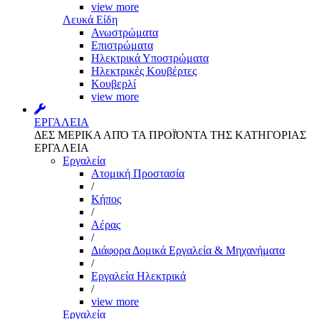
view more
Λευκά Είδη
Ανωστρώματα
Επιστρώματα
Ηλεκτρικά Υποστρώματα
Ηλεκτρικές Κουβέρτες
Κουβερλί
view more
ΕΡΓΑΛΕΙΑ
ΔΕΣ ΜΕΡΙΚΑ ΑΠΌ ΤΑ ΠΡΟΪΌΝΤΑ ΤΗΣ ΚΑΤΗΓΟΡΙΑΣ
ΕΡΓΑΛΕΙΑ
Εργαλεία
Aτομική Προστασία
/
Kήπος
/
Αέρας
/
Διάφορα Δομικά Εργαλεία & Μηχανήματα
/
Εργαλεία Ηλεκτρικά
/
view more
Εργαλεία