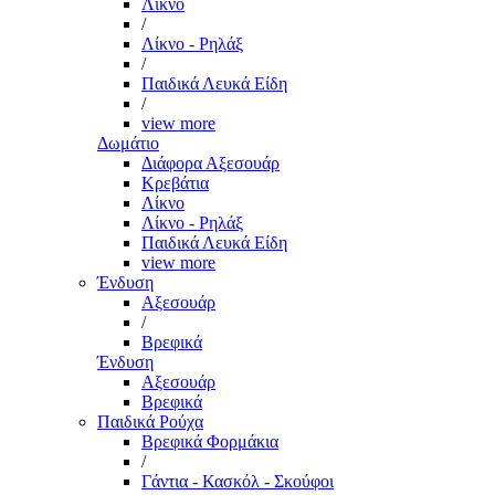
Λίκνο
/
Λίκνο - Ρηλάξ
/
Παιδικά Λευκά Είδη
/
view more
Δωμάτιο
Διάφορα Αξεσουάρ
Κρεβάτια
Λίκνο
Λίκνο - Ρηλάξ
Παιδικά Λευκά Είδη
view more
Ένδυση
Αξεσουάρ
/
Βρεφικά
Ένδυση
Αξεσουάρ
Βρεφικά
Παιδικά Ρούχα
Βρεφικά Φορμάκια
/
Γάντια - Κασκόλ - Σκούφοι