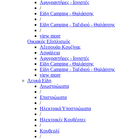
Αφυγραντήρες - Ιονιστές
/
Είδη Camping - Θαλάσσης
/
Είδη Camping - Ταξιδιού - Θαλάσσης
/
view more
Οικιακός Εξοπλισμός
Αξεσουάρ Κουζίνας
Ασφάλεια
Αφυγραντήρες - Ιονιστές
Είδη Camping - Θαλάσσης
Είδη Camping - Ταξιδιού - Θαλάσσης
view more
Λευκά Είδη
Ανωστρώματα
/
Επιστρώματα
/
Ηλεκτρικά Υποστρώματα
/
Ηλεκτρικές Κουβέρτες
/
Κουβερλί
/