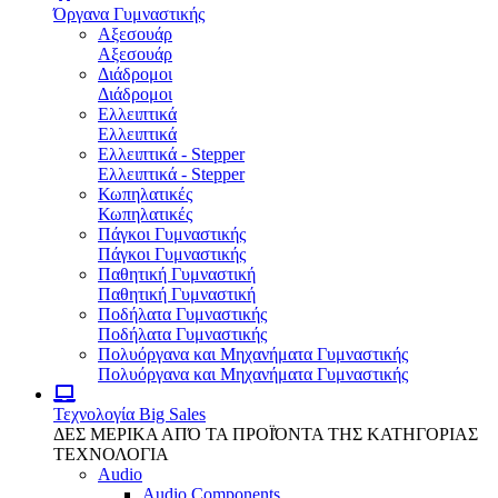
Όργανα Γυμναστικής
Αξεσουάρ
Αξεσουάρ
Διάδρομοι
Διάδρομοι
Ελλειπτικά
Ελλειπτικά
Ελλειπτικά - Stepper
Ελλειπτικά - Stepper
Κωπηλατικές
Κωπηλατικές
Πάγκοι Γυμναστικής
Πάγκοι Γυμναστικής
Παθητική Γυμναστική
Παθητική Γυμναστική
Ποδήλατα Γυμναστικής
Ποδήλατα Γυμναστικής
Πολυόργανα και Μηχανήματα Γυμναστικής
Πολυόργανα και Μηχανήματα Γυμναστικής
Τεχνολογία
Big Sales
ΔΕΣ ΜΕΡΙΚΑ ΑΠΌ ΤΑ ΠΡΟΪΌΝΤΑ ΤΗΣ ΚΑΤΗΓΟΡΙΑΣ
ΤΕΧΝΟΛΟΓΙΑ
Audio
Audio Components