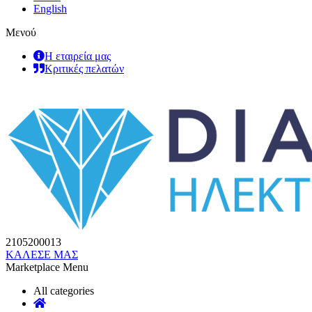
English
Μενού
Η εταιρεία μας
Κριτικές πελατών
2105200013
ΚΑΛΕΣΕ ΜΑΣ
Marketplace Menu
All categories