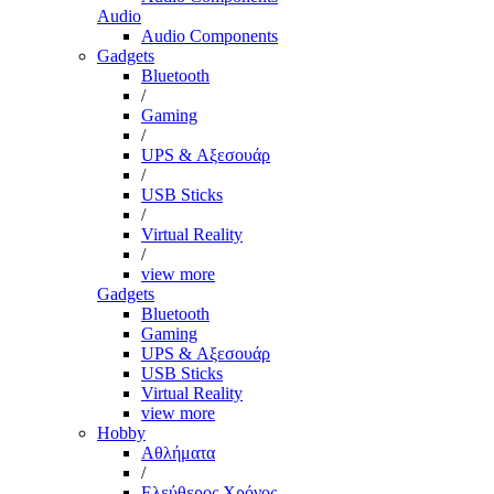
Audio
Audio Components
Gadgets
Bluetooth
/
Gaming
/
UPS & Αξεσουάρ
/
USB Sticks
/
Virtual Reality
/
view more
Gadgets
Bluetooth
Gaming
UPS & Αξεσουάρ
USB Sticks
Virtual Reality
view more
Hobby
Αθλήματα
/
Ελεύθερος Χρόνος