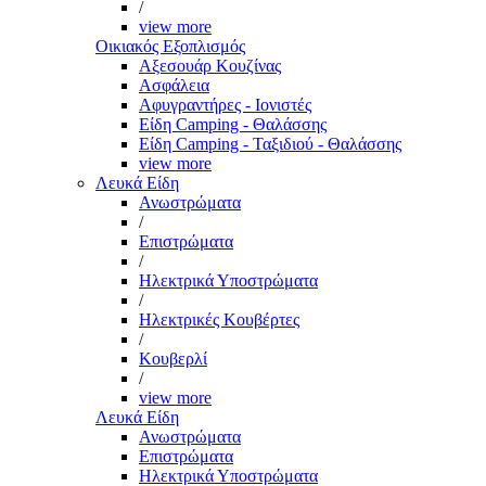
/
view more
Οικιακός Εξοπλισμός
Αξεσουάρ Κουζίνας
Ασφάλεια
Αφυγραντήρες - Ιονιστές
Είδη Camping - Θαλάσσης
Είδη Camping - Ταξιδιού - Θαλάσσης
view more
Λευκά Είδη
Ανωστρώματα
/
Επιστρώματα
/
Ηλεκτρικά Υποστρώματα
/
Ηλεκτρικές Κουβέρτες
/
Κουβερλί
/
view more
Λευκά Είδη
Ανωστρώματα
Επιστρώματα
Ηλεκτρικά Υποστρώματα