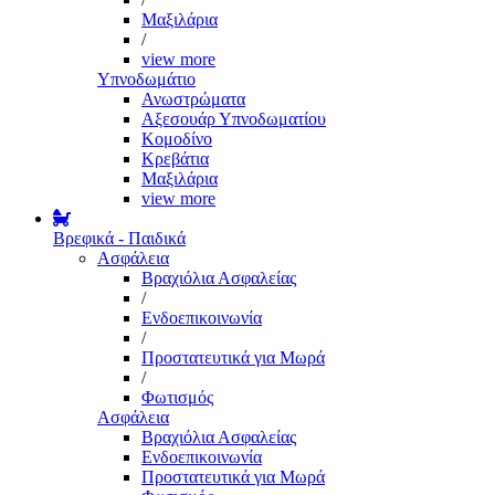
Μαξιλάρια
/
view more
Υπνοδωμάτιο
Ανωστρώματα
Αξεσουάρ Υπνοδωματίου
Κομοδίνο
Κρεβάτια
Μαξιλάρια
view more
Βρεφικά - Παιδικά
Ασφάλεια
Βραχιόλια Ασφαλείας
/
Ενδοεπικοινωνία
/
Προστατευτικά για Μωρά
/
Φωτισμός
Ασφάλεια
Βραχιόλια Ασφαλείας
Ενδοεπικοινωνία
Προστατευτικά για Μωρά