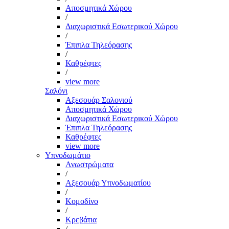
Αποσμητικά Χώρου
/
Διαχωριστικά Εσωτερικού Χώρου
/
Έπιπλα Τηλεόρασης
/
Καθρέφτες
/
view more
Σαλόνι
Αξεσουάρ Σαλονιού
Αποσμητικά Χώρου
Διαχωριστικά Εσωτερικού Χώρου
Έπιπλα Τηλεόρασης
Καθρέφτες
view more
Υπνοδωμάτιο
Ανωστρώματα
/
Αξεσουάρ Υπνοδωματίου
/
Κομοδίνο
/
Κρεβάτια
/