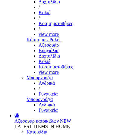
Δαχτυλίδια
/
Κολιέ
/
Κοσμηματοθήκες
/
view more
Κόσμημα - Ρολόι
Αξεσουάρ
Βραχιόλια
Δαχτυλίδια
Κολιέ
Κοσμηματοθήκες
view more
Μπουρνούζια
Ανδρικά
/
Γυναικεία
Μπουρνούζια
Ανδρικά
Γυναικεία
Αξεσουαρ κατοικιδιων
NEW
LATEST ITEMS IN HOME
Κατοικίδια