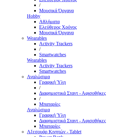
/
Μουσικά Όργανα
Hobby
Αθλήματα
Ελεύθερος Χρόνος
Μουσικά Όργανα
Wearables
Activity Trackers
/
Smartwatches
Wearables
Activity Trackers
Smartwatches
Αναλώσιμα
Γραφική Ύλη
/
Διαφημιστικά Σταντ - Αφισοθήκες
/
Μπαταρίες
Αναλώσιμα
Γραφική Ύλη
Διαφημιστικά Σταντ - Αφισοθήκες
Μπαταρίες
Αξεσουάρ Κινητών - Tablet