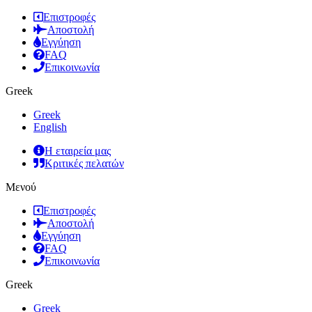
Επιστροφές
Αποστολή
Εγγύηση
FAQ
Επικοινωνία
Greek
Greek
English
Η εταιρεία μας
Κριτικές πελατών
Μενού
Επιστροφές
Αποστολή
Εγγύηση
FAQ
Επικοινωνία
Greek
Greek