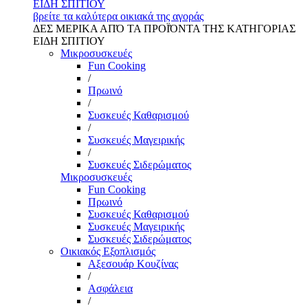
ΕΙΔΗ ΣΠΙΤΙΟΥ
βρείτε τα καλύτερα οικιακά της αγοράς
ΔΕΣ ΜΕΡΙΚΑ ΑΠΌ ΤΑ ΠΡΟΪΌΝΤΑ ΤΗΣ ΚΑΤΗΓΟΡΙΑΣ
ΕΙΔΗ ΣΠΙΤΙΟΥ
Μικροσυσκευές
Fun Cooking
/
Πρωινό
/
Συσκευές Καθαρισμού
/
Συσκευές Μαγειρικής
/
Συσκευές Σιδερώματος
Μικροσυσκευές
Fun Cooking
Πρωινό
Συσκευές Καθαρισμού
Συσκευές Μαγειρικής
Συσκευές Σιδερώματος
Οικιακός Εξοπλισμός
Αξεσουάρ Κουζίνας
/
Ασφάλεια
/