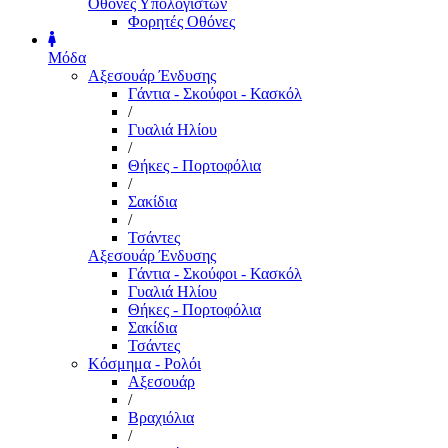
Οθόνες Υπολογιστών
Φορητές Οθόνες
Μόδα
Αξεσουάρ Ένδυσης
Γάντια - Σκούφοι - Κασκόλ
/
Γυαλιά Ηλίου
/
Θήκες - Πορτοφόλια
/
Σακίδια
/
Τσάντες
Αξεσουάρ Ένδυσης
Γάντια - Σκούφοι - Κασκόλ
Γυαλιά Ηλίου
Θήκες - Πορτοφόλια
Σακίδια
Τσάντες
Κόσμημα - Ρολόι
Αξεσουάρ
/
Βραχιόλια
/