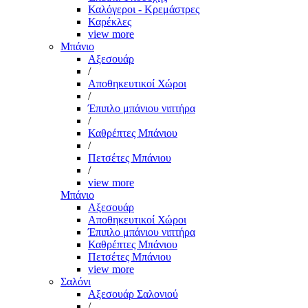
Καλόγεροι - Κρεμάστρες
Καρέκλες
view more
Μπάνιο
Αξεσουάρ
/
Αποθηκευτικοί Χώροι
/
Έπιπλο μπάνιου νιπτήρα
/
Καθρέπτες Μπάνιου
/
Πετσέτες Μπάνιου
/
view more
Μπάνιο
Αξεσουάρ
Αποθηκευτικοί Χώροι
Έπιπλο μπάνιου νιπτήρα
Καθρέπτες Μπάνιου
Πετσέτες Μπάνιου
view more
Σαλόνι
Αξεσουάρ Σαλονιού
/