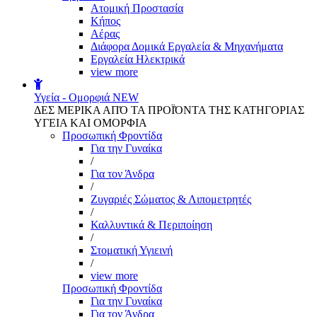
Aτομική Προστασία
Kήπος
Αέρας
Διάφορα Δομικά Εργαλεία & Μηχανήματα
Εργαλεία Ηλεκτρικά
view more
Υγεία - Ομορφιά
NEW
ΔΕΣ ΜΕΡΙΚΑ ΑΠΌ ΤΑ ΠΡΟΪΌΝΤΑ ΤΗΣ ΚΑΤΗΓΟΡΙΑΣ
ΥΓΕΙΑ ΚΑΙ ΟΜΟΡΦΙΑ
Προσωπική Φροντίδα
Για την Γυναίκα
/
Για τον Άνδρα
/
Ζυγαριές Σώματος & Λιπομετρητές
/
Καλλυντικά & Περιποίηση
/
Στοματική Υγιεινή
/
view more
Προσωπική Φροντίδα
Για την Γυναίκα
Για τον Άνδρα