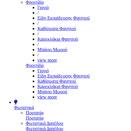
Φροντίδα
Γιογιό
/
Είδη Εκπαίδευσης Φαγητού
/
Καθίσματα Φαγητού
/
Καρεκλάκια Φαγητού
/
Μπάνιο Μωρού
/
view more
Φροντίδα
Γιογιό
Είδη Εκπαίδευσης Φαγητού
Καθίσματα Φαγητού
Καρεκλάκια Φαγητού
Μπάνιο Μωρού
view more
Φωτιστικά
Πορτατίφ
Πορτατίφ
Φωτιστικά Δαπέδου
Φωτιστικά Δαπέδου