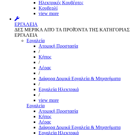
Ηλεκτρικές Κουβέρτες
Κουβερλί
view more
ΕΡΓΑΛΕΙΑ
ΔΕΣ ΜΕΡΙΚΑ ΑΠΌ ΤΑ ΠΡΟΪΌΝΤΑ ΤΗΣ ΚΑΤΗΓΟΡΙΑΣ
ΕΡΓΑΛΕΙΑ
Εργαλεία
Aτομική Προστασία
/
Kήπος
/
Αέρας
/
Διάφορα Δομικά Εργαλεία & Μηχανήματα
/
Εργαλεία Ηλεκτρικά
/
view more
Εργαλεία
Aτομική Προστασία
Kήπος
Αέρας
Διάφορα Δομικά Εργαλεία & Μηχανήματα
Εργαλεία Ηλεκτρικά