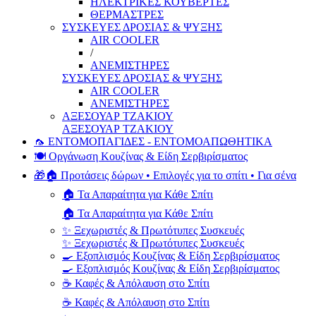
ΗΛΕΚΤΡΙΚΕΣ ΚΟΥΒΕΡΤΕΣ
ΘΕΡΜΑΣΤΡΕΣ
ΣΥΣΚΕΥΕΣ ΔΡΟΣΙΑΣ & ΨΥΞΗΣ
AIR COOLER
/
ΑΝΕΜΙΣΤΗΡΕΣ
ΣΥΣΚΕΥΕΣ ΔΡΟΣΙΑΣ & ΨΥΞΗΣ
AIR COOLER
ΑΝΕΜΙΣΤΗΡΕΣ
ΑΞΕΣΟΥΑΡ ΤΖΑΚΙΟΥ
ΑΞΕΣΟΥΑΡ ΤΖΑΚΙΟΥ
🦟 ΕΝΤΟΜΟΠΑΓΙΔΕΣ - ΕΝΤΟΜΟΑΠΩΘΗΤΙΚΑ
🍽️ Οργάνωση Κουζίνας & Είδη Σερβιρίσματος
🎁🏠 Προτάσεις δώρων • Επιλογές για το σπίτι • Για σένα
🏠 Τα Απαραίτητα για Κάθε Σπίτι
🏠 Τα Απαραίτητα για Κάθε Σπίτι
✨ Ξεχωριστές & Πρωτότυπες Συσκευές
✨ Ξεχωριστές & Πρωτότυπες Συσκευές
🍳 Εξοπλισμός Κουζίνας & Είδη Σερβιρίσματος
🍳 Εξοπλισμός Κουζίνας & Είδη Σερβιρίσματος
☕ Καφές & Απόλαυση στο Σπίτι
☕ Καφές & Απόλαυση στο Σπίτι