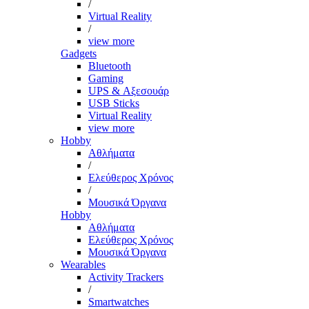
/
Virtual Reality
/
view more
Gadgets
Bluetooth
Gaming
UPS & Αξεσουάρ
USB Sticks
Virtual Reality
view more
Hobby
Αθλήματα
/
Ελεύθερος Χρόνος
/
Μουσικά Όργανα
Hobby
Αθλήματα
Ελεύθερος Χρόνος
Μουσικά Όργανα
Wearables
Activity Trackers
/
Smartwatches