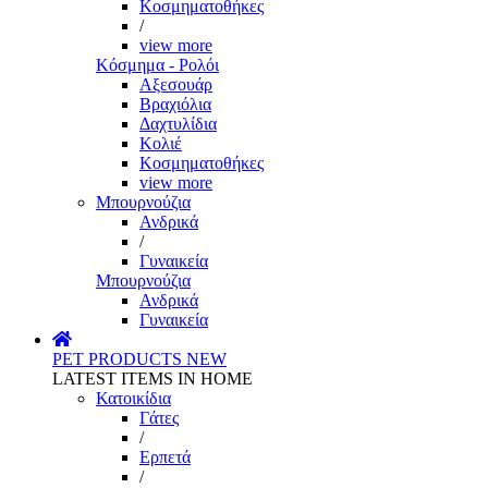
Κοσμηματοθήκες
/
view more
Κόσμημα - Ρολόι
Αξεσουάρ
Βραχιόλια
Δαχτυλίδια
Κολιέ
Κοσμηματοθήκες
view more
Μπουρνούζια
Ανδρικά
/
Γυναικεία
Μπουρνούζια
Ανδρικά
Γυναικεία
PET PRODUCTS
NEW
LATEST ITEMS IN HOME
Κατοικίδια
Γάτες
/
Ερπετά
/