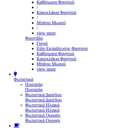
Καθίσματα Φαγητού
/
Καρεκλάκια Φαγητού
/
Μπάνιο Μωρού
/
view more
Φροντίδα
Γιογιό
Είδη Εκπαίδευσης Φαγητού
Καθίσματα Φαγητού
Καρεκλάκια Φαγητού
Μπάνιο Μωρού
view more
Φωτιστικά
Πορτατίφ
Πορτατίφ
Φωτιστικά Δαπέδου
Φωτιστικά Δαπέδου
Φωτιστικά Ηλιακά
Φωτιστικά Ηλιακά
Φωτιστικά Οροφής
Φωτιστικά Οροφής