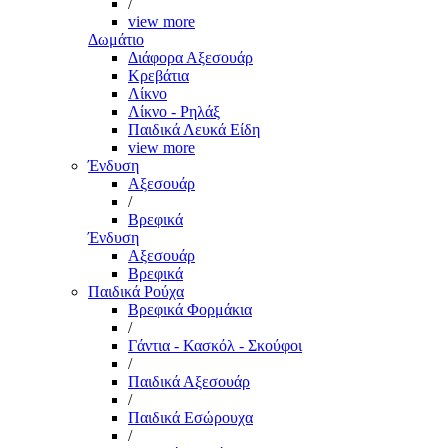
/
view more
Δωμάτιο
Διάφορα Αξεσουάρ
Κρεβάτια
Λίκνο
Λίκνο - Ρηλάξ
Παιδικά Λευκά Είδη
view more
Ένδυση
Αξεσουάρ
/
Βρεφικά
Ένδυση
Αξεσουάρ
Βρεφικά
Παιδικά Ρούχα
Βρεφικά Φορμάκια
/
Γάντια - Κασκόλ - Σκούφοι
/
Παιδικά Αξεσουάρ
/
Παιδικά Εσώρουχα
/