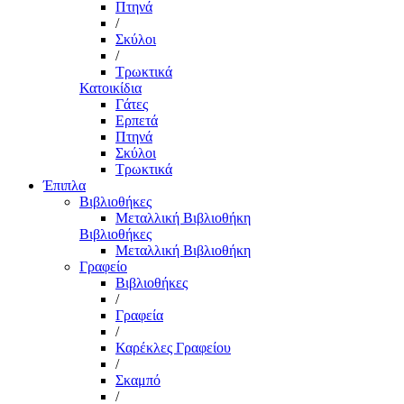
Πτηνά
/
Σκύλοι
/
Τρωκτικά
Κατοικίδια
Γάτες
Ερπετά
Πτηνά
Σκύλοι
Τρωκτικά
Έπιπλα
Βιβλιοθήκες
Μεταλλική Βιβλιοθήκη
Βιβλιοθήκες
Μεταλλική Βιβλιοθήκη
Γραφείο
Βιβλιοθήκες
/
Γραφεία
/
Καρέκλες Γραφείου
/
Σκαμπό
/