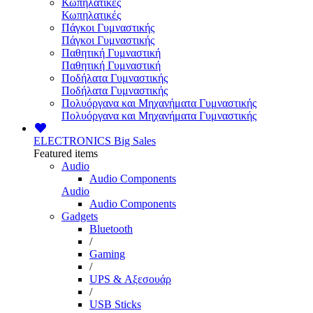
Κωπηλατικές
Κωπηλατικές
Πάγκοι Γυμναστικής
Πάγκοι Γυμναστικής
Παθητική Γυμναστική
Παθητική Γυμναστική
Ποδήλατα Γυμναστικής
Ποδήλατα Γυμναστικής
Πολυόργανα και Μηχανήματα Γυμναστικής
Πολυόργανα και Μηχανήματα Γυμναστικής
ELECTRONICS
Big Sales
Featured items
Audio
Audio Components
Audio
Audio Components
Gadgets
Bluetooth
/
Gaming
/
UPS & Αξεσουάρ
/
USB Sticks