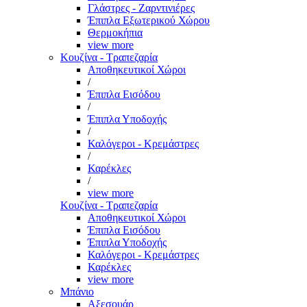
Γλάστρες - Ζαρντινιέρες
Έπιπλα Εξωτερικού Χώρου
Θερμοκήπια
view more
Κουζίνα - Τραπεζαρία
Αποθηκευτικοί Χώροι
/
Έπιπλα Εισόδου
/
Έπιπλα Υποδοχής
/
Καλόγεροι - Κρεμάστρες
/
Καρέκλες
/
view more
Κουζίνα - Τραπεζαρία
Αποθηκευτικοί Χώροι
Έπιπλα Εισόδου
Έπιπλα Υποδοχής
Καλόγεροι - Κρεμάστρες
Καρέκλες
view more
Μπάνιο
Αξεσουάρ