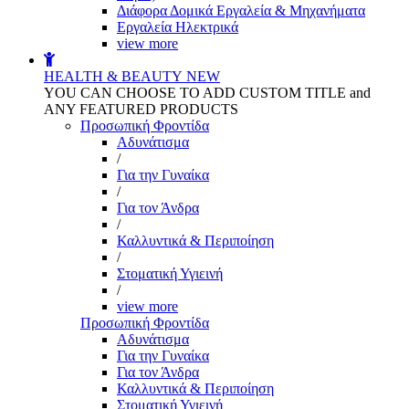
Διάφορα Δομικά Εργαλεία & Μηχανήματα
Εργαλεία Ηλεκτρικά
view more
HEALTH & BEAUTY
NEW
YOU CAN CHOOSE TO ADD CUSTOM TITLE and
ANY FEATURED PRODUCTS
Προσωπική Φροντίδα
Αδυνάτισμα
/
Για την Γυναίκα
/
Για τον Άνδρα
/
Καλλυντικά & Περιποίηση
/
Στοματική Υγιεινή
/
view more
Προσωπική Φροντίδα
Αδυνάτισμα
Για την Γυναίκα
Για τον Άνδρα
Καλλυντικά & Περιποίηση
Στοματική Υγιεινή