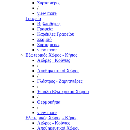
Συρταριέρες
/
view more
Γραφείο
Βιβλιοθήκες
Γραφεία
Καρέκλες Γραφείου
Σκαμπό
Συρταριέρες
view more
Εξωτερικός Χώρος - Κήπος
Αιώρες - Κούνιες
/
Αποθηκευτικοί Χώροι
/
Γλάστρες - Ζαρντινιέρες
/
Έπιπλα Εξωτερικού Χώρου
/
Θερμοκήπια
/
view more
Εξωτερικός Χώρος - Κήπος
Αιώρες - Κούνιες
Αποθηκευτικοί Χώροι