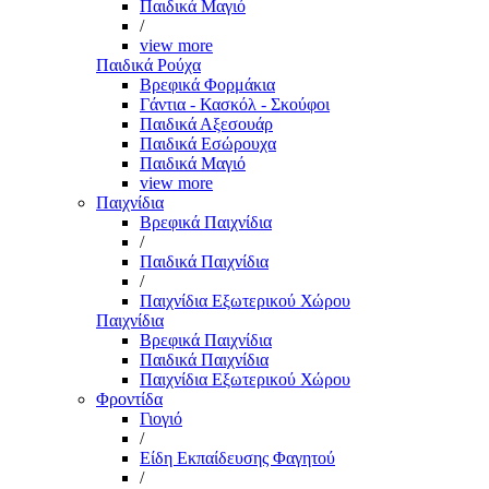
Παιδικά Μαγιό
/
view more
Παιδικά Ρούχα
Βρεφικά Φορμάκια
Γάντια - Κασκόλ - Σκούφοι
Παιδικά Αξεσουάρ
Παιδικά Εσώρουχα
Παιδικά Μαγιό
view more
Παιχνίδια
Βρεφικά Παιχνίδια
/
Παιδικά Παιχνίδια
/
Παιχνίδια Εξωτερικού Χώρου
Παιχνίδια
Βρεφικά Παιχνίδια
Παιδικά Παιχνίδια
Παιχνίδια Εξωτερικού Χώρου
Φροντίδα
Γιογιό
/
Είδη Εκπαίδευσης Φαγητού
/