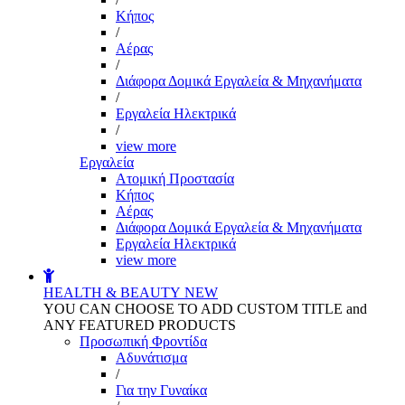
Kήπος
/
Αέρας
/
Διάφορα Δομικά Εργαλεία & Μηχανήματα
/
Εργαλεία Ηλεκτρικά
/
view more
Εργαλεία
Aτομική Προστασία
Kήπος
Αέρας
Διάφορα Δομικά Εργαλεία & Μηχανήματα
Εργαλεία Ηλεκτρικά
view more
HEALTH & BEAUTY
NEW
YOU CAN CHOOSE TO ADD CUSTOM TITLE and
ANY FEATURED PRODUCTS
Προσωπική Φροντίδα
Αδυνάτισμα
/
Για την Γυναίκα