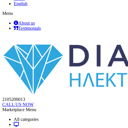
English
Menu
About us
Testimonials
2105200013
CALL US NOW
Marketplace Menu
All categories