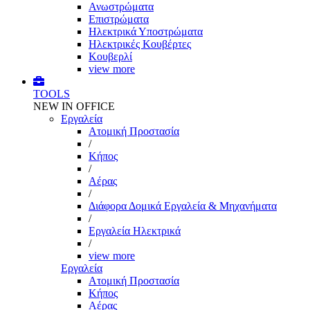
Ανωστρώματα
Επιστρώματα
Ηλεκτρικά Υποστρώματα
Ηλεκτρικές Κουβέρτες
Κουβερλί
view more
TOOLS
NEW IN OFFICE
Εργαλεία
Aτομική Προστασία
/
Kήπος
/
Αέρας
/
Διάφορα Δομικά Εργαλεία & Μηχανήματα
/
Εργαλεία Ηλεκτρικά
/
view more
Εργαλεία
Aτομική Προστασία
Kήπος
Αέρας