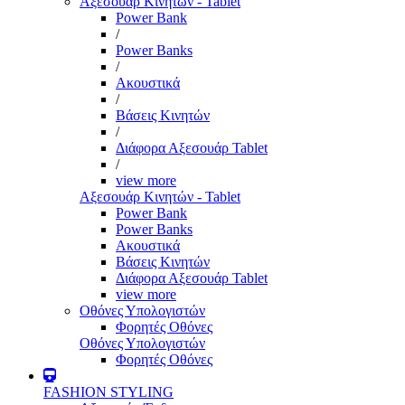
Αξεσουάρ Κινητών - Tablet
Power Bank
/
Power Banks
/
Ακουστικά
/
Βάσεις Κινητών
/
Διάφορα Αξεσουάρ Tablet
/
view more
Αξεσουάρ Κινητών - Tablet
Power Bank
Power Banks
Ακουστικά
Βάσεις Κινητών
Διάφορα Αξεσουάρ Tablet
view more
Οθόνες Υπολογιστών
Φορητές Οθόνες
Οθόνες Υπολογιστών
Φορητές Οθόνες
FASHION STYLING