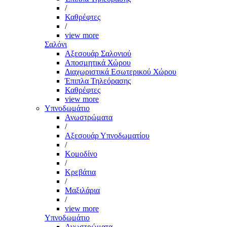
/
Καθρέφτες
/
view more
Σαλόνι
Αξεσουάρ Σαλονιού
Αποσμητικά Χώρου
Διαχωριστικά Εσωτερικού Χώρου
Έπιπλα Τηλεόρασης
Καθρέφτες
view more
Υπνοδωμάτιο
Ανωστρώματα
/
Αξεσουάρ Υπνοδωματίου
/
Κομοδίνο
/
Κρεβάτια
/
Μαξιλάρια
/
view more
Υπνοδωμάτιο
Ανωστρώματα