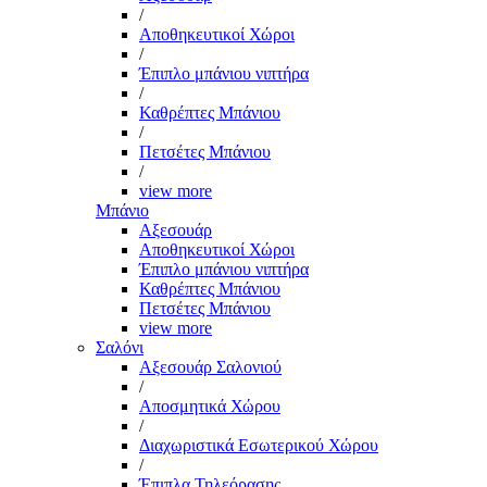
/
Αποθηκευτικοί Χώροι
/
Έπιπλο μπάνιου νιπτήρα
/
Καθρέπτες Μπάνιου
/
Πετσέτες Μπάνιου
/
view more
Μπάνιο
Αξεσουάρ
Αποθηκευτικοί Χώροι
Έπιπλο μπάνιου νιπτήρα
Καθρέπτες Μπάνιου
Πετσέτες Μπάνιου
view more
Σαλόνι
Αξεσουάρ Σαλονιού
/
Αποσμητικά Χώρου
/
Διαχωριστικά Εσωτερικού Χώρου
/
Έπιπλα Τηλεόρασης