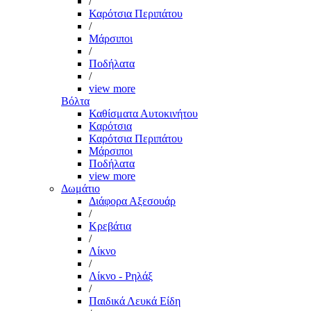
/
Καρότσια Περιπάτου
/
Μάρσιποι
/
Ποδήλατα
/
view more
Βόλτα
Καθίσματα Αυτοκινήτου
Καρότσια
Καρότσια Περιπάτου
Μάρσιποι
Ποδήλατα
view more
Δωμάτιο
Διάφορα Αξεσουάρ
/
Κρεβάτια
/
Λίκνο
/
Λίκνο - Ρηλάξ
/
Παιδικά Λευκά Είδη