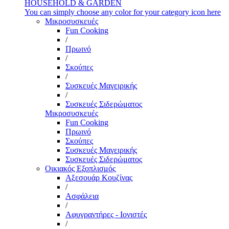
HOUSEHOLD & GARDEN
You can simply choose any color for your category icon here
Μικροσυσκευές
Fun Cooking
/
Πρωινό
/
Σκούπες
/
Συσκευές Μαγειρικής
/
Συσκευές Σιδερώματος
Μικροσυσκευές
Fun Cooking
Πρωινό
Σκούπες
Συσκευές Μαγειρικής
Συσκευές Σιδερώματος
Οικιακός Εξοπλισμός
Αξεσουάρ Κουζίνας
/
Ασφάλεια
/
Αφυγραντήρες - Ιονιστές
/