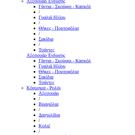
Αξεσουάρ Ένδυσης
Γάντια - Σκούφοι - Κασκόλ
/
Γυαλιά Ηλίου
/
Θήκες - Πορτοφόλια
/
Σακίδια
/
Τσάντες
Αξεσουάρ Ένδυσης
Γάντια - Σκούφοι - Κασκόλ
Γυαλιά Ηλίου
Θήκες - Πορτοφόλια
Σακίδια
Τσάντες
Κόσμημα - Ρολόι
Αξεσουάρ
/
Βραχιόλια
/
Δαχτυλίδια
/
Κολιέ
/