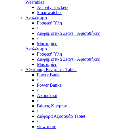
Wearables
Activity Trackers
Smartwatches
Αναλώσιμα
Γραφική Ύλη
/
Διαφημιστικά Σταντ - Αφισοθήκες
/
Μπαταρίες
Αναλώσιμα
Γραφική Ύλη
Διαφημιστικά Σταντ - Αφισοθήκες
Μπαταρίες
Αξεσουάρ Κινητών - Tablet
Power Bank
/
Power Banks
/
Ακουστικά
/
Βάσεις Κινητών
/
Διάφορα Αξεσουάρ Tablet
/
view more