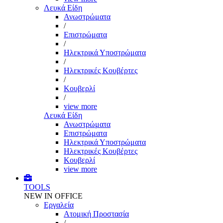
Λευκά Είδη
Ανωστρώματα
/
Επιστρώματα
/
Ηλεκτρικά Υποστρώματα
/
Ηλεκτρικές Κουβέρτες
/
Κουβερλί
/
view more
Λευκά Είδη
Ανωστρώματα
Επιστρώματα
Ηλεκτρικά Υποστρώματα
Ηλεκτρικές Κουβέρτες
Κουβερλί
view more
TOOLS
NEW IN OFFICE
Εργαλεία
Aτομική Προστασία
/