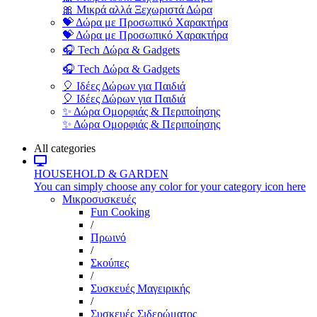
🎀 Μικρά αλλά Ξεχωριστά Δώρα
💝 Δώρα με Προσωπικό Χαρακτήρα
💝 Δώρα με Προσωπικό Χαρακτήρα
🎧 Tech Δώρα & Gadgets
🎧 Tech Δώρα & Gadgets
🎈 Ιδέες Δώρων για Παιδιά
🎈 Ιδέες Δώρων για Παιδιά
✨ Δώρα Ομορφιάς & Περιποίησης
✨ Δώρα Ομορφιάς & Περιποίησης
All categories
HOUSEHOLD & GARDEN
You can simply choose any color for your category icon here
Μικροσυσκευές
Fun Cooking
/
Πρωινό
/
Σκούπες
/
Συσκευές Μαγειρικής
/
Συσκευές Σιδερώματος