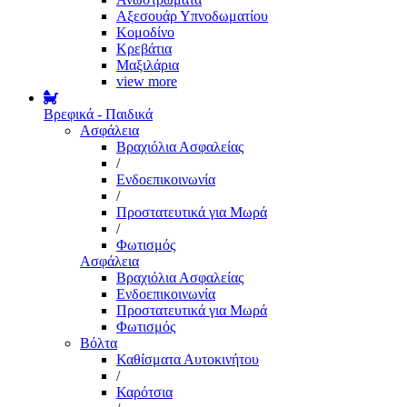
Αξεσουάρ Υπνοδωματίου
Κομοδίνο
Κρεβάτια
Μαξιλάρια
view more
Βρεφικά - Παιδικά
Ασφάλεια
Βραχιόλια Ασφαλείας
/
Ενδοεπικοινωνία
/
Προστατευτικά για Μωρά
/
Φωτισμός
Ασφάλεια
Βραχιόλια Ασφαλείας
Ενδοεπικοινωνία
Προστατευτικά για Μωρά
Φωτισμός
Βόλτα
Καθίσματα Αυτοκινήτου
/
Καρότσια