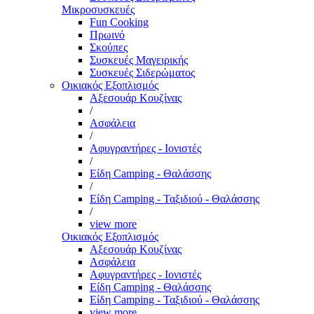
Μικροσυσκευές
Fun Cooking
Πρωινό
Σκούπες
Συσκευές Μαγειρικής
Συσκευές Σιδερώματος
Οικιακός Εξοπλισμός
Αξεσουάρ Κουζίνας
/
Ασφάλεια
/
Αφυγραντήρες - Ιονιστές
/
Είδη Camping - Θαλάσσης
/
Είδη Camping - Ταξιδιού - Θαλάσσης
/
view more
Οικιακός Εξοπλισμός
Αξεσουάρ Κουζίνας
Ασφάλεια
Αφυγραντήρες - Ιονιστές
Είδη Camping - Θαλάσσης
Είδη Camping - Ταξιδιού - Θαλάσσης
view more