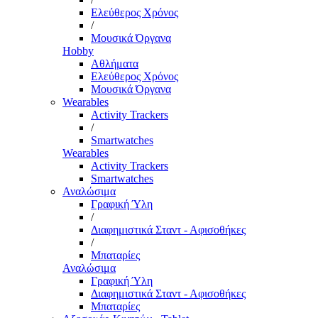
Ελεύθερος Χρόνος
/
Μουσικά Όργανα
Hobby
Αθλήματα
Ελεύθερος Χρόνος
Μουσικά Όργανα
Wearables
Activity Trackers
/
Smartwatches
Wearables
Activity Trackers
Smartwatches
Αναλώσιμα
Γραφική Ύλη
/
Διαφημιστικά Σταντ - Αφισοθήκες
/
Μπαταρίες
Αναλώσιμα
Γραφική Ύλη
Διαφημιστικά Σταντ - Αφισοθήκες
Μπαταρίες