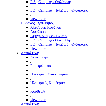
Είδη Camping - Θαλάσσης
/
Είδη Camping - Ταξιδιού - Θαλάσσης
/
view more
Οικιακός Εξοπλισμός
Αξεσουάρ Κουζίνας
Ασφάλεια
Αφυγραντήρες - Ιονιστές
Είδη Camping - Θαλάσσης
Είδη Camping - Ταξιδιού - Θαλάσσης
view more
Λευκά Είδη
Ανωστρώματα
/
Επιστρώματα
/
Ηλεκτρικά Υποστρώματα
/
Ηλεκτρικές Κουβέρτες
/
Κουβερλί
/
view more
Λευκά Είδη