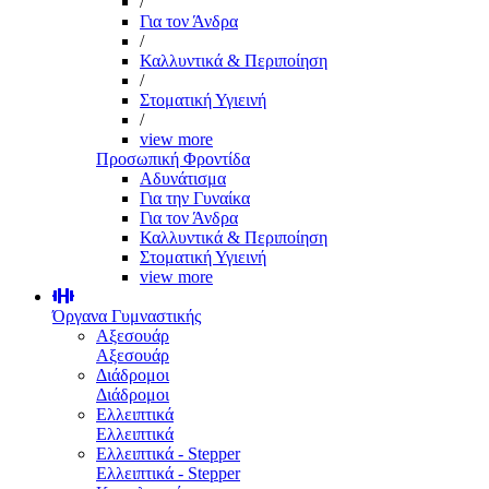
/
Για τον Άνδρα
/
Καλλυντικά & Περιποίηση
/
Στοματική Υγιεινή
/
view more
Προσωπική Φροντίδα
Αδυνάτισμα
Για την Γυναίκα
Για τον Άνδρα
Καλλυντικά & Περιποίηση
Στοματική Υγιεινή
view more
Όργανα Γυμναστικής
Αξεσουάρ
Αξεσουάρ
Διάδρομοι
Διάδρομοι
Ελλειπτικά
Ελλειπτικά
Ελλειπτικά - Stepper
Ελλειπτικά - Stepper