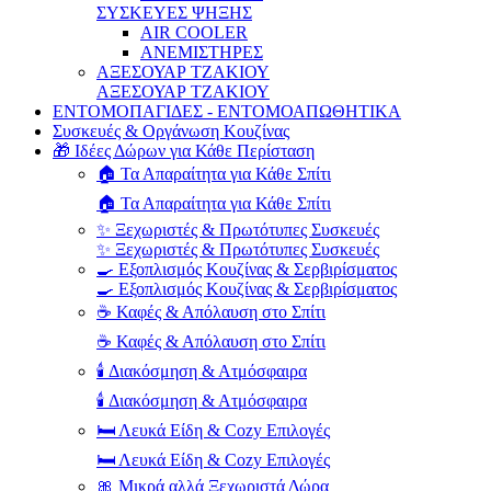
ΣΥΣΚΕΥΕΣ ΨΗΞΗΣ
AIR COOLER
ΑΝΕΜΙΣΤΗΡΕΣ
ΑΞΕΣΟΥΑΡ ΤΖΑΚΙΟΥ
ΑΞΕΣΟΥΑΡ ΤΖΑΚΙΟΥ
ΕΝΤΟΜΟΠΑΓΙΔΕΣ - ΕΝΤΟΜΟΑΠΩΘΗΤΙΚΑ
Συσκευές & Οργάνωση Κουζίνας
🎁 Ιδέες Δώρων για Κάθε Περίσταση
🏠 Τα Απαραίτητα για Κάθε Σπίτι
🏠 Τα Απαραίτητα για Κάθε Σπίτι
✨ Ξεχωριστές & Πρωτότυπες Συσκευές
✨ Ξεχωριστές & Πρωτότυπες Συσκευές
🍳 Εξοπλισμός Κουζίνας & Σερβιρίσματος
🍳 Εξοπλισμός Κουζίνας & Σερβιρίσματος
☕ Καφές & Απόλαυση στο Σπίτι
☕ Καφές & Απόλαυση στο Σπίτι
🕯️ Διακόσμηση & Ατμόσφαιρα
🕯️ Διακόσμηση & Ατμόσφαιρα
🛏️ Λευκά Είδη & Cozy Επιλογές
🛏️ Λευκά Είδη & Cozy Επιλογές
🎀 Μικρά αλλά Ξεχωριστά Δώρα