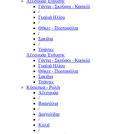
Αξεσουάρ Ένδυσης
Γάντια - Σκούφοι - Κασκόλ
/
Γυαλιά Ηλίου
/
Θήκες - Πορτοφόλια
/
Σακίδια
/
Τσάντες
Αξεσουάρ Ένδυσης
Γάντια - Σκούφοι - Κασκόλ
Γυαλιά Ηλίου
Θήκες - Πορτοφόλια
Σακίδια
Τσάντες
Κόσμημα - Ρολόι
Αξεσουάρ
/
Βραχιόλια
/
Δαχτυλίδια
/
Κολιέ
/