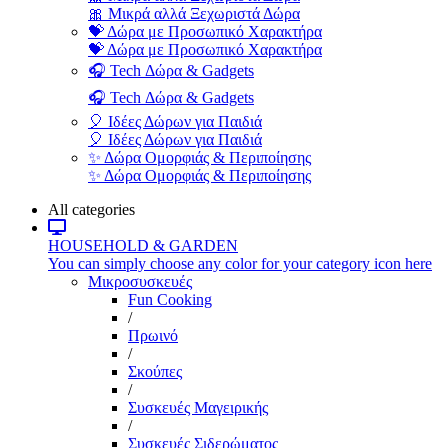
🎀 Μικρά αλλά Ξεχωριστά Δώρα
💝 Δώρα με Προσωπικό Χαρακτήρα
💝 Δώρα με Προσωπικό Χαρακτήρα
🎧 Tech Δώρα & Gadgets
🎧 Tech Δώρα & Gadgets
🎈 Ιδέες Δώρων για Παιδιά
🎈 Ιδέες Δώρων για Παιδιά
✨ Δώρα Ομορφιάς & Περιποίησης
✨ Δώρα Ομορφιάς & Περιποίησης
All categories
HOUSEHOLD & GARDEN
You can simply choose any color for your category icon here
Μικροσυσκευές
Fun Cooking
/
Πρωινό
/
Σκούπες
/
Συσκευές Μαγειρικής
/
Συσκευές Σιδερώματος