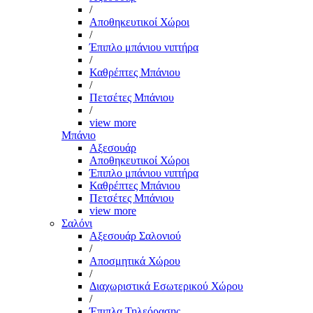
/
Αποθηκευτικοί Χώροι
/
Έπιπλο μπάνιου νιπτήρα
/
Καθρέπτες Μπάνιου
/
Πετσέτες Μπάνιου
/
view more
Μπάνιο
Αξεσουάρ
Αποθηκευτικοί Χώροι
Έπιπλο μπάνιου νιπτήρα
Καθρέπτες Μπάνιου
Πετσέτες Μπάνιου
view more
Σαλόνι
Αξεσουάρ Σαλονιού
/
Αποσμητικά Χώρου
/
Διαχωριστικά Εσωτερικού Χώρου
/
Έπιπλα Τηλεόρασης