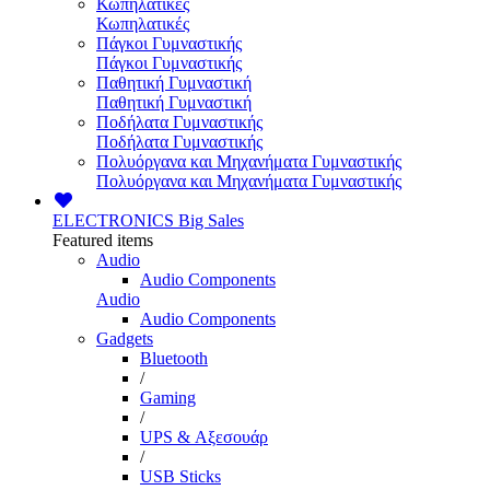
Κωπηλατικές
Κωπηλατικές
Πάγκοι Γυμναστικής
Πάγκοι Γυμναστικής
Παθητική Γυμναστική
Παθητική Γυμναστική
Ποδήλατα Γυμναστικής
Ποδήλατα Γυμναστικής
Πολυόργανα και Μηχανήματα Γυμναστικής
Πολυόργανα και Μηχανήματα Γυμναστικής
ELECTRONICS
Big Sales
Featured items
Audio
Audio Components
Audio
Audio Components
Gadgets
Bluetooth
/
Gaming
/
UPS & Αξεσουάρ
/
USB Sticks