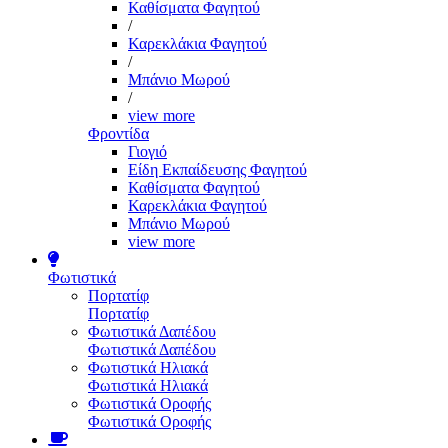
Καθίσματα Φαγητού
/
Καρεκλάκια Φαγητού
/
Μπάνιο Μωρού
/
view more
Φροντίδα
Γιογιό
Είδη Εκπαίδευσης Φαγητού
Καθίσματα Φαγητού
Καρεκλάκια Φαγητού
Μπάνιο Μωρού
view more
Φωτιστικά
Πορτατίφ
Πορτατίφ
Φωτιστικά Δαπέδου
Φωτιστικά Δαπέδου
Φωτιστικά Ηλιακά
Φωτιστικά Ηλιακά
Φωτιστικά Οροφής
Φωτιστικά Οροφής