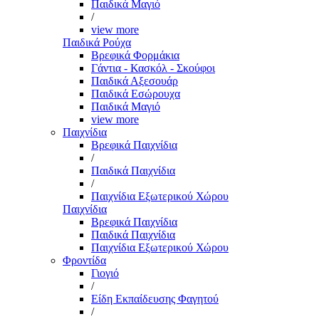
Παιδικά Μαγιό
/
view more
Παιδικά Ρούχα
Βρεφικά Φορμάκια
Γάντια - Κασκόλ - Σκούφοι
Παιδικά Αξεσουάρ
Παιδικά Εσώρουχα
Παιδικά Μαγιό
view more
Παιχνίδια
Βρεφικά Παιχνίδια
/
Παιδικά Παιχνίδια
/
Παιχνίδια Εξωτερικού Χώρου
Παιχνίδια
Βρεφικά Παιχνίδια
Παιδικά Παιχνίδια
Παιχνίδια Εξωτερικού Χώρου
Φροντίδα
Γιογιό
/
Είδη Εκπαίδευσης Φαγητού
/