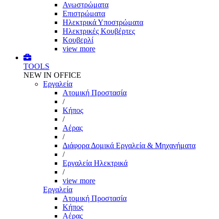
Ανωστρώματα
Επιστρώματα
Ηλεκτρικά Υποστρώματα
Ηλεκτρικές Κουβέρτες
Κουβερλί
view more
TOOLS
NEW IN OFFICE
Εργαλεία
Aτομική Προστασία
/
Kήπος
/
Αέρας
/
Διάφορα Δομικά Εργαλεία & Μηχανήματα
/
Εργαλεία Ηλεκτρικά
/
view more
Εργαλεία
Aτομική Προστασία
Kήπος
Αέρας