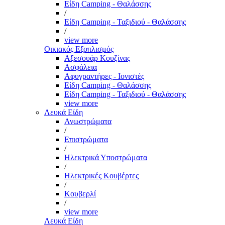
Είδη Camping - Θαλάσσης
/
Είδη Camping - Ταξιδιού - Θαλάσσης
/
view more
Οικιακός Εξοπλισμός
Αξεσουάρ Κουζίνας
Ασφάλεια
Αφυγραντήρες - Ιονιστές
Είδη Camping - Θαλάσσης
Είδη Camping - Ταξιδιού - Θαλάσσης
view more
Λευκά Είδη
Ανωστρώματα
/
Επιστρώματα
/
Ηλεκτρικά Υποστρώματα
/
Ηλεκτρικές Κουβέρτες
/
Κουβερλί
/
view more
Λευκά Είδη