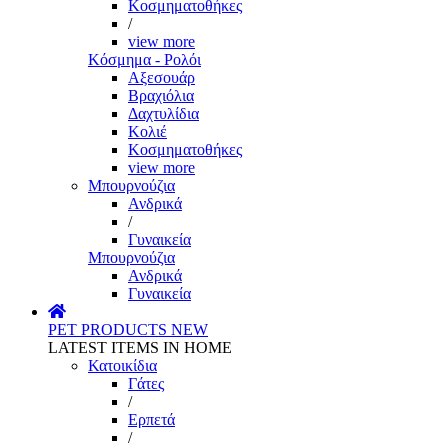
Κοσμηματοθήκες
/
view more
Κόσμημα - Ρολόι
Αξεσουάρ
Βραχιόλια
Δαχτυλίδια
Κολιέ
Κοσμηματοθήκες
view more
Μπουρνούζια
Ανδρικά
/
Γυναικεία
Μπουρνούζια
Ανδρικά
Γυναικεία
PET PRODUCTS
NEW
LATEST ITEMS IN HOME
Κατοικίδια
Γάτες
/
Ερπετά
/