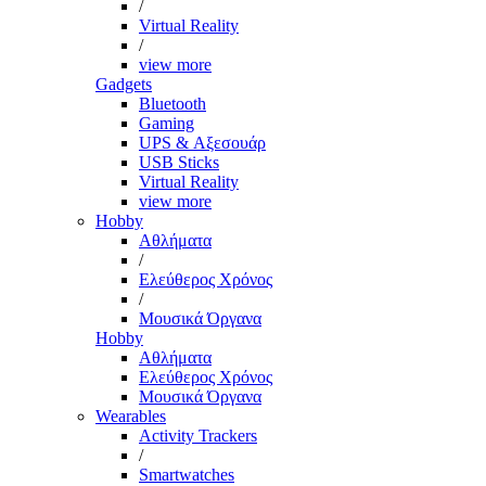
/
Virtual Reality
/
view more
Gadgets
Bluetooth
Gaming
UPS & Αξεσουάρ
USB Sticks
Virtual Reality
view more
Hobby
Αθλήματα
/
Ελεύθερος Χρόνος
/
Μουσικά Όργανα
Hobby
Αθλήματα
Ελεύθερος Χρόνος
Μουσικά Όργανα
Wearables
Activity Trackers
/
Smartwatches