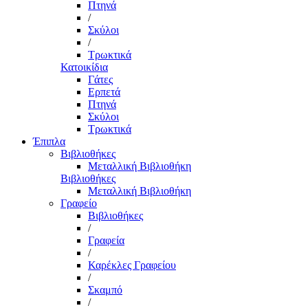
Πτηνά
/
Σκύλοι
/
Τρωκτικά
Κατοικίδια
Γάτες
Ερπετά
Πτηνά
Σκύλοι
Τρωκτικά
Έπιπλα
Βιβλιοθήκες
Μεταλλική Βιβλιοθήκη
Βιβλιοθήκες
Μεταλλική Βιβλιοθήκη
Γραφείο
Βιβλιοθήκες
/
Γραφεία
/
Καρέκλες Γραφείου
/
Σκαμπό
/