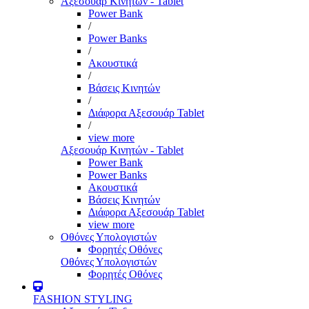
Αξεσουάρ Κινητών - Tablet
Power Bank
/
Power Banks
/
Ακουστικά
/
Βάσεις Κινητών
/
Διάφορα Αξεσουάρ Tablet
/
view more
Αξεσουάρ Κινητών - Tablet
Power Bank
Power Banks
Ακουστικά
Βάσεις Κινητών
Διάφορα Αξεσουάρ Tablet
view more
Οθόνες Υπολογιστών
Φορητές Οθόνες
Οθόνες Υπολογιστών
Φορητές Οθόνες
FASHION STYLING