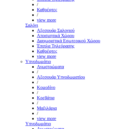
/
Καθρέφτες
/
view more
Σαλόνι
Αξεσουάρ Σαλονιού
Αποσμητικά Χώρου
Διαχωριστικά Εσωτερικού Χώρου
Έπιπλα Τηλεόρασης
Καθρέφτες
view more
Υπνοδωμάτιο
Ανωστρώματα
/
Αξεσουάρ Υπνοδωματίου
/
Κομοδίνο
/
Κρεβάτια
/
Μαξιλάρια
/
view more
Υπνοδωμάτιο
Ανωστρώματα