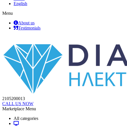
English
Menu
About us
Testimonials
2105200013
CALL US NOW
Marketplace Menu
All categories