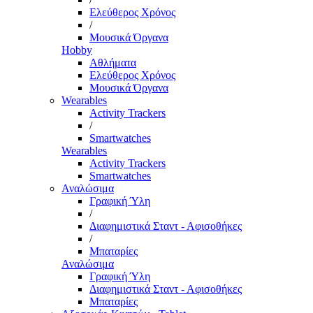
Ελεύθερος Χρόνος
/
Μουσικά Όργανα
Hobby
Αθλήματα
Ελεύθερος Χρόνος
Μουσικά Όργανα
Wearables
Activity Trackers
/
Smartwatches
Wearables
Activity Trackers
Smartwatches
Αναλώσιμα
Γραφική Ύλη
/
Διαφημιστικά Σταντ - Αφισοθήκες
/
Μπαταρίες
Αναλώσιμα
Γραφική Ύλη
Διαφημιστικά Σταντ - Αφισοθήκες
Μπαταρίες