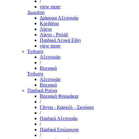
/
view more
Δωμάτιο
Διάφορα Αξεσουάρ
Κρεβάτια
Λίκνο
Λίκνο - Ρηλάξ
Παιδικά Λευκά Είδη
view more
Ένδυση
Αξεσουάρ
/
Βρεφικά
Ένδυση
Αξεσουάρ
Βρεφικά
Παιδικά Ρούχα
Βρεφικά Φορμάκια
/
Γάντια - Κασκόλ - Σκούφοι
/
Παιδικά Αξεσουάρ
/
Παιδικά Εσώρουχα
/