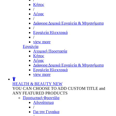
Kήπος
/
Αέρας
/
Διάφορα Δομικά Εργαλεία & Μηχανήματα
/
Εργαλεία Ηλεκτρικά
/
view more
Εργαλεία
Aτομική Προστασία
Kήπος
Αέρας
Διάφορα Δομικά Εργαλεία & Μηχανήματα
Εργαλεία Ηλεκτρικά
view more
HEALTH & BEAUTY
NEW
YOU CAN CHOOSE TO ADD CUSTOM TITLE and
ANY FEATURED PRODUCTS
Προσωπική Φροντίδα
Αδυνάτισμα
/
Για την Γυναίκα