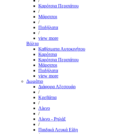
/
Καρότσια Περιπάτου
/
Μάρσιποι
/
Ποδήλατα
/
view more
Βόλτα
Καθίσματα Αυτοκινήτου
Καρότσια
Καρότσια Περιπάτου
Μάρσιποι
Ποδήλατα
view more
Δωμάτιο
Διάφορα Αξεσουάρ
/
Κρεβάτια
/
Λίκνο
/
Λίκνο - Ρηλάξ
/
Παιδικά Λευκά Είδη