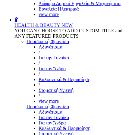
Διάφορα Δομικά Εργαλεία & Μηχανήματα
Εργαλεία Ηλεκτρικά
view more
HEALTH & BEAUTY
NEW
YOU CAN CHOOSE TO ADD CUSTOM TITLE and
ANY FEATURED PRODUCTS
Προσωπική Φροντίδα
Αδυνάτισμα
/
Για την Γυναίκα
/
Για τον Άνδρα
/
Καλλυντικά & Περιποίηση
/
Στοματική Υγιεινή
/
view more
Προσωπική Φροντίδα
Αδυνάτισμα
Για την Γυναίκα
Για τον Άνδρα
Καλλυντικά & Περιποίηση
Στοματική Υγιεινή