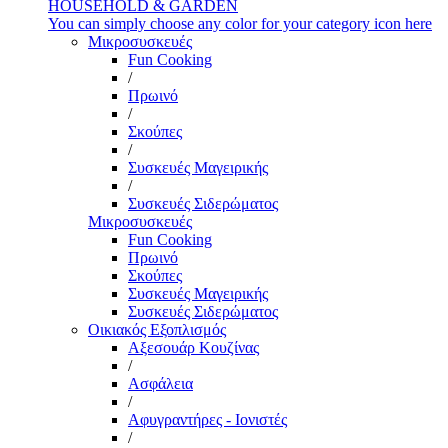
HOUSEHOLD & GARDEN
You can simply choose any color for your category icon here
Μικροσυσκευές
Fun Cooking
/
Πρωινό
/
Σκούπες
/
Συσκευές Μαγειρικής
/
Συσκευές Σιδερώματος
Μικροσυσκευές
Fun Cooking
Πρωινό
Σκούπες
Συσκευές Μαγειρικής
Συσκευές Σιδερώματος
Οικιακός Εξοπλισμός
Αξεσουάρ Κουζίνας
/
Ασφάλεια
/
Αφυγραντήρες - Ιονιστές
/