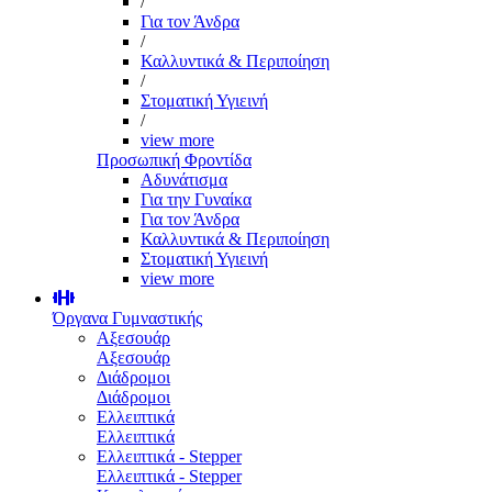
/
Για τον Άνδρα
/
Καλλυντικά & Περιποίηση
/
Στοματική Υγιεινή
/
view more
Προσωπική Φροντίδα
Αδυνάτισμα
Για την Γυναίκα
Για τον Άνδρα
Καλλυντικά & Περιποίηση
Στοματική Υγιεινή
view more
Όργανα Γυμναστικής
Αξεσουάρ
Αξεσουάρ
Διάδρομοι
Διάδρομοι
Ελλειπτικά
Ελλειπτικά
Ελλειπτικά - Stepper
Ελλειπτικά - Stepper