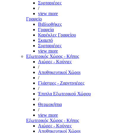
Συρταριέρες
/
view more
Γραφείο
Βιβλιοθήκες
Γραφεία
Καρέκλες Γραφείου
Σκαμπό
Συρταριέρες
view more
Εξωτερικός Χώρος - Κήπος
Αιώρες - Κούνιες
/
Αποθηκευτικοί Χώροι
/
Γλάστρες - Ζαρντινιέρες
/
Έπιπλα Εξωτερικού Χώρου
/
Θερμοκήπια
/
view more
Εξωτερικός Χώρος - Κήπος
Αιώρες - Κούνιες
Αποθηκευτικοί Χώροι