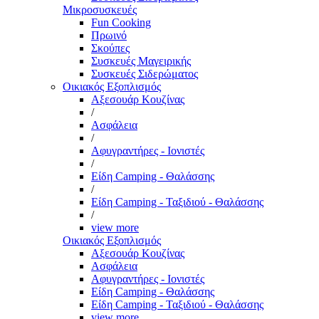
Μικροσυσκευές
Fun Cooking
Πρωινό
Σκούπες
Συσκευές Μαγειρικής
Συσκευές Σιδερώματος
Οικιακός Εξοπλισμός
Αξεσουάρ Κουζίνας
/
Ασφάλεια
/
Αφυγραντήρες - Ιονιστές
/
Είδη Camping - Θαλάσσης
/
Είδη Camping - Ταξιδιού - Θαλάσσης
/
view more
Οικιακός Εξοπλισμός
Αξεσουάρ Κουζίνας
Ασφάλεια
Αφυγραντήρες - Ιονιστές
Είδη Camping - Θαλάσσης
Είδη Camping - Ταξιδιού - Θαλάσσης
view more