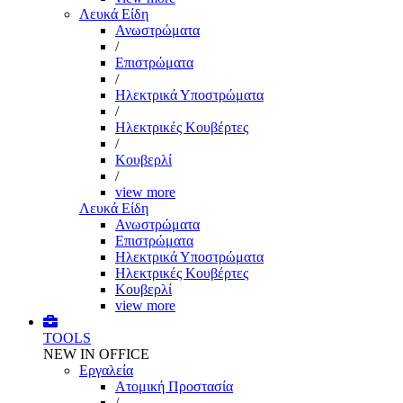
Λευκά Είδη
Ανωστρώματα
/
Επιστρώματα
/
Ηλεκτρικά Υποστρώματα
/
Ηλεκτρικές Κουβέρτες
/
Κουβερλί
/
view more
Λευκά Είδη
Ανωστρώματα
Επιστρώματα
Ηλεκτρικά Υποστρώματα
Ηλεκτρικές Κουβέρτες
Κουβερλί
view more
TOOLS
NEW IN OFFICE
Εργαλεία
Aτομική Προστασία
/