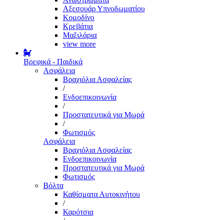
Αξεσουάρ Υπνοδωματίου
Κομοδίνο
Κρεβάτια
Μαξιλάρια
view more
Βρεφικά - Παιδικά
Ασφάλεια
Βραχιόλια Ασφαλείας
/
Ενδοεπικοινωνία
/
Προστατευτικά για Μωρά
/
Φωτισμός
Ασφάλεια
Βραχιόλια Ασφαλείας
Ενδοεπικοινωνία
Προστατευτικά για Μωρά
Φωτισμός
Βόλτα
Καθίσματα Αυτοκινήτου
/
Καρότσια