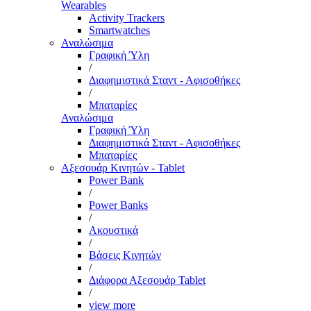
Wearables
Activity Trackers
Smartwatches
Αναλώσιμα
Γραφική Ύλη
/
Διαφημιστικά Σταντ - Αφισοθήκες
/
Μπαταρίες
Αναλώσιμα
Γραφική Ύλη
Διαφημιστικά Σταντ - Αφισοθήκες
Μπαταρίες
Αξεσουάρ Κινητών - Tablet
Power Bank
/
Power Banks
/
Ακουστικά
/
Βάσεις Κινητών
/
Διάφορα Αξεσουάρ Tablet
/
view more