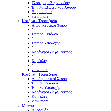
Γλάστρες - Ζαρντινιέρες
Έπιπλα Εξωτερικού Χώρου
Θερμοκήπια
view more
Κουζίνα - Τραπεζαρία
Αποθηκευτικοί Χώροι
/
Έπιπλα Εισόδου
/
Έπιπλα Υποδοχής
/
Καλόγεροι - Κρεμάστρες
/
Καρέκλες
/
view more
Κουζίνα - Τραπεζαρία
Αποθηκευτικοί Χώροι
Έπιπλα Εισόδου
Έπιπλα Υποδοχής
Καλόγεροι - Κρεμάστρες
Καρέκλες
view more
Μπάνιο
Αξεσουάρ