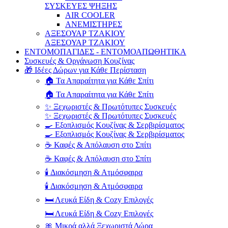
ΣΥΣΚΕΥΕΣ ΨΗΞΗΣ
AIR COOLER
ΑΝΕΜΙΣΤΗΡΕΣ
ΑΞΕΣΟΥΑΡ ΤΖΑΚΙΟΥ
ΑΞΕΣΟΥΑΡ ΤΖΑΚΙΟΥ
ΕΝΤΟΜΟΠΑΓΙΔΕΣ - ΕΝΤΟΜΟΑΠΩΘΗΤΙΚΑ
Συσκευές & Οργάνωση Κουζίνας
🎁 Ιδέες Δώρων για Κάθε Περίσταση
🏠 Τα Απαραίτητα για Κάθε Σπίτι
🏠 Τα Απαραίτητα για Κάθε Σπίτι
✨ Ξεχωριστές & Πρωτότυπες Συσκευές
✨ Ξεχωριστές & Πρωτότυπες Συσκευές
🍳 Εξοπλισμός Κουζίνας & Σερβιρίσματος
🍳 Εξοπλισμός Κουζίνας & Σερβιρίσματος
☕ Καφές & Απόλαυση στο Σπίτι
☕ Καφές & Απόλαυση στο Σπίτι
🕯️ Διακόσμηση & Ατμόσφαιρα
🕯️ Διακόσμηση & Ατμόσφαιρα
🛏️ Λευκά Είδη & Cozy Επιλογές
🛏️ Λευκά Είδη & Cozy Επιλογές
🎀 Μικρά αλλά Ξεχωριστά Δώρα