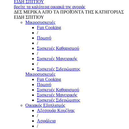
ΕΙΔΗ ΣΠΙΤΙΟΥ
βρείτε τα καλύτερα οικιακά της αγοράς
ΔΕΣ ΜΕΡΙΚΑ ΑΠΌ ΤΑ ΠΡΟΪΌΝΤΑ ΤΗΣ ΚΑΤΗΓΟΡΙΑΣ
ΕΙΔΗ ΣΠΙΤΙΟΥ
Μικροσυσκευές
Fun Cooking
/
Πρωινό
/
Συσκευές Καθαρισμού
/
Συσκευές Μαγειρικής
/
Συσκευές Σιδερώματος
Μικροσυσκευές
Fun Cooking
Πρωινό
Συσκευές Καθαρισμού
Συσκευές Μαγειρικής
Συσκευές Σιδερώματος
Οικιακός Εξοπλισμός
Αξεσουάρ Κουζίνας
/
Ασφάλεια
/