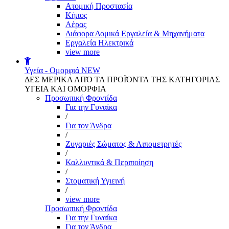
Aτομική Προστασία
Kήπος
Αέρας
Διάφορα Δομικά Εργαλεία & Μηχανήματα
Εργαλεία Ηλεκτρικά
view more
Υγεία - Ομορφιά
NEW
ΔΕΣ ΜΕΡΙΚΑ ΑΠΌ ΤΑ ΠΡΟΪΌΝΤΑ ΤΗΣ ΚΑΤΗΓΟΡΙΑΣ
ΥΓΕΙΑ ΚΑΙ ΟΜΟΡΦΙΑ
Προσωπική Φροντίδα
Για την Γυναίκα
/
Για τον Άνδρα
/
Ζυγαριές Σώματος & Λιπομετρητές
/
Καλλυντικά & Περιποίηση
/
Στοματική Υγιεινή
/
view more
Προσωπική Φροντίδα
Για την Γυναίκα
Για τον Άνδρα