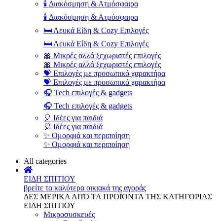
🕯️ Διακόσμηση & Ατμόσφαιρα
🕯️ Διακόσμηση & Ατμόσφαιρα
🛏️ Λευκά Είδη & Cozy Επιλογές
🛏️ Λευκά Είδη & Cozy Επιλογές
🎀 Μικρές αλλά ξεχωριστές επιλογές
🎀 Μικρές αλλά ξεχωριστές επιλογές
💝 Επιλογές με προσωπικό χαρακτήρα
💝 Επιλογές με προσωπικό χαρακτήρα
🎧 Tech επιλογές & gadgets
🎧 Tech επιλογές & gadgets
🎈 Ιδέες για παιδιά
🎈 Ιδέες για παιδιά
✨ Ομορφιά και περιποίηση
✨ Ομορφιά και περιποίηση
All categories
ΕΙΔΗ ΣΠΙΤΙΟΥ
βρείτε τα καλύτερα οικιακά της αγοράς
ΔΕΣ ΜΕΡΙΚΑ ΑΠΌ ΤΑ ΠΡΟΪΌΝΤΑ ΤΗΣ ΚΑΤΗΓΟΡΙΑΣ
ΕΙΔΗ ΣΠΙΤΙΟΥ
Μικροσυσκευές