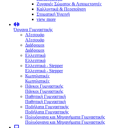
Ζυγαριές Σώματος & Λιπομετρητές
Καλλυντικά & Περιποίηση
Στοματική Υγιεινή
view more
Όργανα Γυμναστικής
Αξεσουάρ
Αξεσουάρ
Διάδρομοι
Διάδρομοι
Ελλειπτικά
Ελλειπτικά
Ελλειπτικά - Stepper
Ελλειπτικά - Stepper
Κωπηλατικές
Κωπηλατικές
Πάγκοι Γυμναστικής
Πάγκοι Γυμναστικής
Παθητική Γυμναστική
Παθητική Γυμναστική
Ποδήλατα Γυμναστικής
Ποδήλατα Γυμναστικής
Πολυόργανα και Μηχανήματα Γυμναστικής
Πολυόργανα και Μηχανήματα Γυμναστικής