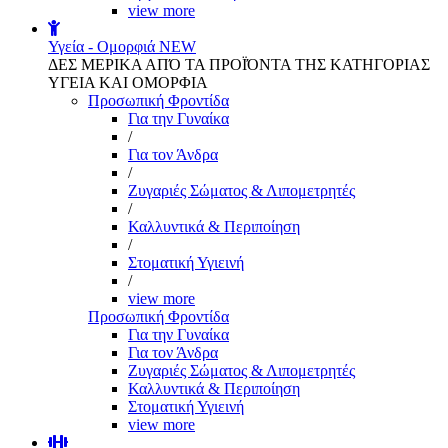
view more
Υγεία - Ομορφιά
NEW
ΔΕΣ ΜΕΡΙΚΑ ΑΠΌ ΤΑ ΠΡΟΪΌΝΤΑ ΤΗΣ ΚΑΤΗΓΟΡΙΑΣ
ΥΓΕΙΑ ΚΑΙ ΟΜΟΡΦΙΑ
Προσωπική Φροντίδα
Για την Γυναίκα
/
Για τον Άνδρα
/
Ζυγαριές Σώματος & Λιπομετρητές
/
Καλλυντικά & Περιποίηση
/
Στοματική Υγιεινή
/
view more
Προσωπική Φροντίδα
Για την Γυναίκα
Για τον Άνδρα
Ζυγαριές Σώματος & Λιπομετρητές
Καλλυντικά & Περιποίηση
Στοματική Υγιεινή
view more