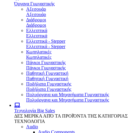
Όργανα Γυμναστικής
Αξεσουάρ
Αξεσουάρ
Διάδρομοι
Διάδρομοι
Ελλειπτικά
Ελλειπτικά
Ελλειπτικά - Stepper
Ελλειπτικά - Stepper
Κωπηλατικές
Κωπηλατικές
Πάγκοι Γυμναστικής
Πάγκοι Γυμναστικής
Παθητική Γυμναστική
Παθητική Γυμναστική
Ποδήλατα Γυμναστικής
Ποδήλατα Γυμναστικής
Πολυόργανα και Μηχανήματα Γυμναστικής
Πολυόργανα και Μηχανήματα Γυμναστικής
Τεχνολογία
Big Sales
ΔΕΣ ΜΕΡΙΚΑ ΑΠΌ ΤΑ ΠΡΟΪΌΝΤΑ ΤΗΣ ΚΑΤΗΓΟΡΙΑΣ
ΤΕΧΝΟΛΟΓΙΑ
Audio
Audio Components