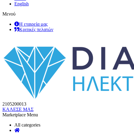
English
Μενού
Η εταιρεία μας
Κριτικές πελατών
2105200013
ΚΑΛΕΣΕ ΜΑΣ
Marketplace Menu
All categories