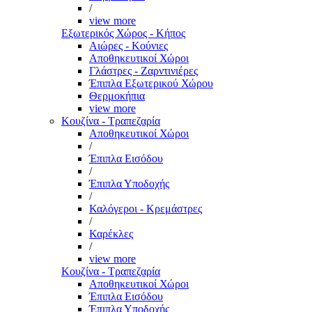
/
view more
Εξωτερικός Χώρος - Κήπος
Αιώρες - Κούνιες
Αποθηκευτικοί Χώροι
Γλάστρες - Ζαρντινιέρες
Έπιπλα Εξωτερικού Χώρου
Θερμοκήπια
view more
Κουζίνα - Τραπεζαρία
Αποθηκευτικοί Χώροι
/
Έπιπλα Εισόδου
/
Έπιπλα Υποδοχής
/
Καλόγεροι - Κρεμάστρες
/
Καρέκλες
/
view more
Κουζίνα - Τραπεζαρία
Αποθηκευτικοί Χώροι
Έπιπλα Εισόδου
Έπιπλα Υποδοχής