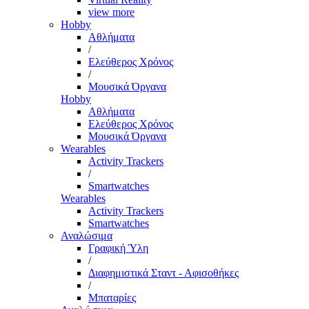
view more
Hobby
Αθλήματα
/
Ελεύθερος Χρόνος
/
Μουσικά Όργανα
Hobby
Αθλήματα
Ελεύθερος Χρόνος
Μουσικά Όργανα
Wearables
Activity Trackers
/
Smartwatches
Wearables
Activity Trackers
Smartwatches
Αναλώσιμα
Γραφική Ύλη
/
Διαφημιστικά Σταντ - Αφισοθήκες
/
Μπαταρίες