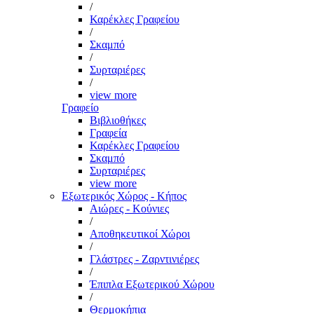
/
Καρέκλες Γραφείου
/
Σκαμπό
/
Συρταριέρες
/
view more
Γραφείο
Βιβλιοθήκες
Γραφεία
Καρέκλες Γραφείου
Σκαμπό
Συρταριέρες
view more
Εξωτερικός Χώρος - Κήπος
Αιώρες - Κούνιες
/
Αποθηκευτικοί Χώροι
/
Γλάστρες - Ζαρντινιέρες
/
Έπιπλα Εξωτερικού Χώρου
/
Θερμοκήπια