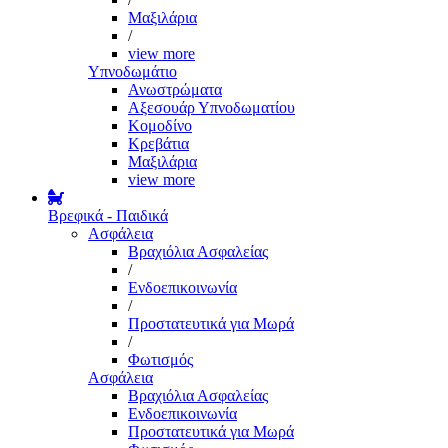
Μαξιλάρια
/
view more
Υπνοδωμάτιο
Ανωστρώματα
Αξεσουάρ Υπνοδωματίου
Κομοδίνο
Κρεβάτια
Μαξιλάρια
view more
Βρεφικά - Παιδικά
Ασφάλεια
Βραχιόλια Ασφαλείας
/
Ενδοεπικοινωνία
/
Προστατευτικά για Μωρά
/
Φωτισμός
Ασφάλεια
Βραχιόλια Ασφαλείας
Ενδοεπικοινωνία
Προστατευτικά για Μωρά