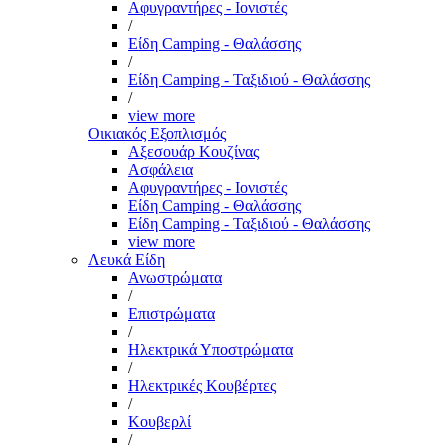
Αφυγραντήρες - Ιονιστές
/
Είδη Camping - Θαλάσσης
/
Είδη Camping - Ταξιδιού - Θαλάσσης
/
view more
Οικιακός Εξοπλισμός
Αξεσουάρ Κουζίνας
Ασφάλεια
Αφυγραντήρες - Ιονιστές
Είδη Camping - Θαλάσσης
Είδη Camping - Ταξιδιού - Θαλάσσης
view more
Λευκά Είδη
Ανωστρώματα
/
Επιστρώματα
/
Ηλεκτρικά Υποστρώματα
/
Ηλεκτρικές Κουβέρτες
/
Κουβερλί
/