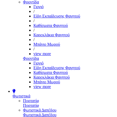
Φροντίδα
Γιογιό
/
Είδη Εκπαίδευσης Φαγητού
/
Καθίσματα Φαγητού
/
Καρεκλάκια Φαγητού
/
Μπάνιο Μωρού
/
view more
Φροντίδα
Γιογιό
Είδη Εκπαίδευσης Φαγητού
Καθίσματα Φαγητού
Καρεκλάκια Φαγητού
Μπάνιο Μωρού
view more
Φωτιστικά
Πορτατίφ
Πορτατίφ
Φωτιστικά Δαπέδου
Φωτιστικά Δαπέδου