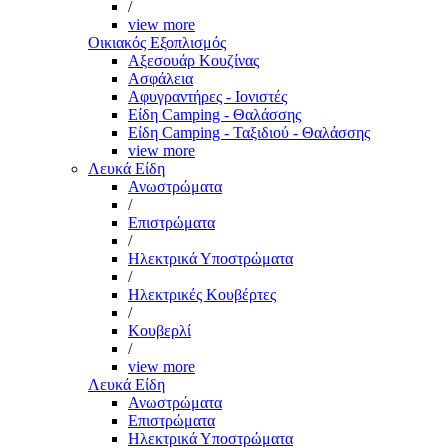
/
view more
Οικιακός Εξοπλισμός
Αξεσουάρ Κουζίνας
Ασφάλεια
Αφυγραντήρες - Ιονιστές
Είδη Camping - Θαλάσσης
Είδη Camping - Ταξιδιού - Θαλάσσης
view more
Λευκά Είδη
Ανωστρώματα
/
Επιστρώματα
/
Ηλεκτρικά Υποστρώματα
/
Ηλεκτρικές Κουβέρτες
/
Κουβερλί
/
view more
Λευκά Είδη
Ανωστρώματα
Επιστρώματα
Ηλεκτρικά Υποστρώματα