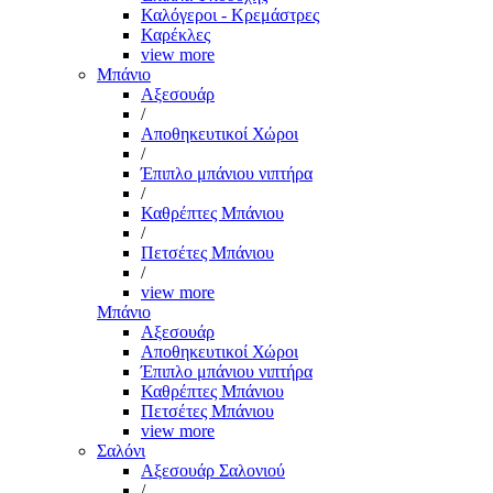
Καλόγεροι - Κρεμάστρες
Καρέκλες
view more
Μπάνιο
Αξεσουάρ
/
Αποθηκευτικοί Χώροι
/
Έπιπλο μπάνιου νιπτήρα
/
Καθρέπτες Μπάνιου
/
Πετσέτες Μπάνιου
/
view more
Μπάνιο
Αξεσουάρ
Αποθηκευτικοί Χώροι
Έπιπλο μπάνιου νιπτήρα
Καθρέπτες Μπάνιου
Πετσέτες Μπάνιου
view more
Σαλόνι
Αξεσουάρ Σαλονιού
/