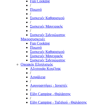
Fun Cooking
/
Πρωινό
/
Συσκευές Καθαρισμού
/
Συσκευές Μαγειρικής
/
Συσκευές Σιδερώματος
Μικροσυσκευές
Fun Cooking
Πρωινό
Συσκευές Καθαρισμού
Συσκευές Μαγειρικής
Συσκευές Σιδερώματος
Οικιακός Εξοπλισμός
Αξεσουάρ Κουζίνας
/
Ασφάλεια
/
Αφυγραντήρες - Ιονιστές
/
Είδη Camping - Θαλάσσης
/
Είδη Camping - Ταξιδιού - Θαλάσσης