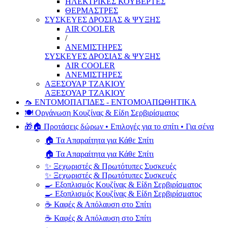
ΗΛΕΚΤΡΙΚΕΣ ΚΟΥΒΕΡΤΕΣ
ΘΕΡΜΑΣΤΡΕΣ
ΣΥΣΚΕΥΕΣ ΔΡΟΣΙΑΣ & ΨΥΞΗΣ
AIR COOLER
/
ΑΝΕΜΙΣΤΗΡΕΣ
ΣΥΣΚΕΥΕΣ ΔΡΟΣΙΑΣ & ΨΥΞΗΣ
AIR COOLER
ΑΝΕΜΙΣΤΗΡΕΣ
ΑΞΕΣΟΥΑΡ ΤΖΑΚΙΟΥ
ΑΞΕΣΟΥΑΡ ΤΖΑΚΙΟΥ
🦟 ΕΝΤΟΜΟΠΑΓΙΔΕΣ - ΕΝΤΟΜΟΑΠΩΘΗΤΙΚΑ
🍽️ Οργάνωση Κουζίνας & Είδη Σερβιρίσματος
🎁🏠 Προτάσεις δώρων • Επιλογές για το σπίτι • Για σένα
🏠 Τα Απαραίτητα για Κάθε Σπίτι
🏠 Τα Απαραίτητα για Κάθε Σπίτι
✨ Ξεχωριστές & Πρωτότυπες Συσκευές
✨ Ξεχωριστές & Πρωτότυπες Συσκευές
🍳 Εξοπλισμός Κουζίνας & Είδη Σερβιρίσματος
🍳 Εξοπλισμός Κουζίνας & Είδη Σερβιρίσματος
☕ Καφές & Απόλαυση στο Σπίτι
☕ Καφές & Απόλαυση στο Σπίτι