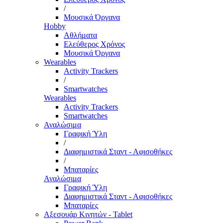
/
Μουσικά Όργανα
Hobby
Αθλήματα
Ελεύθερος Χρόνος
Μουσικά Όργανα
Wearables
Activity Trackers
/
Smartwatches
Wearables
Activity Trackers
Smartwatches
Αναλώσιμα
Γραφική Ύλη
/
Διαφημιστικά Σταντ - Αφισοθήκες
/
Μπαταρίες
Αναλώσιμα
Γραφική Ύλη
Διαφημιστικά Σταντ - Αφισοθήκες
Μπαταρίες
Αξεσουάρ Κινητών - Tablet