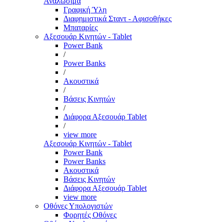
Αναλώσιμα
Γραφική Ύλη
Διαφημιστικά Σταντ - Αφισοθήκες
Μπαταρίες
Αξεσουάρ Κινητών - Tablet
Power Bank
/
Power Banks
/
Ακουστικά
/
Βάσεις Κινητών
/
Διάφορα Αξεσουάρ Tablet
/
view more
Αξεσουάρ Κινητών - Tablet
Power Bank
Power Banks
Ακουστικά
Βάσεις Κινητών
Διάφορα Αξεσουάρ Tablet
view more
Οθόνες Υπολογιστών
Φορητές Οθόνες