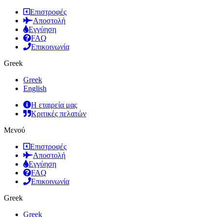
Επιστροφές
Αποστολή
Εγγύηση
FAQ
Επικοινωνία
Greek
Greek
English
Η εταιρεία μας
Κριτικές πελατών
Μενού
Επιστροφές
Αποστολή
Εγγύηση
FAQ
Επικοινωνία
Greek
Greek