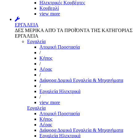
Ηλεκτρικές Κουβέρτες
Κουβερλί
view more
ΕΡΓΑΛΕΙΑ
ΔΕΣ ΜΕΡΙΚΑ ΑΠΌ ΤΑ ΠΡΟΪΌΝΤΑ ΤΗΣ ΚΑΤΗΓΟΡΙΑΣ
ΕΡΓΑΛΕΙΑ
Εργαλεία
Aτομική Προστασία
/
Kήπος
/
Αέρας
/
Διάφορα Δομικά Εργαλεία & Μηχανήματα
/
Εργαλεία Ηλεκτρικά
/
view more
Εργαλεία
Aτομική Προστασία
Kήπος
Αέρας
Διάφορα Δομικά Εργαλεία & Μηχανήματα
Εργαλεία Ηλεκτρικά