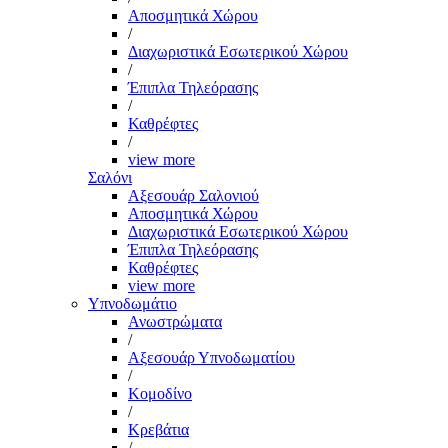
Αποσμητικά Χώρου
/
Διαχωριστικά Εσωτερικού Χώρου
/
Έπιπλα Τηλεόρασης
/
Καθρέφτες
/
view more
Σαλόνι
Αξεσουάρ Σαλονιού
Αποσμητικά Χώρου
Διαχωριστικά Εσωτερικού Χώρου
Έπιπλα Τηλεόρασης
Καθρέφτες
view more
Υπνοδωμάτιο
Ανωστρώματα
/
Αξεσουάρ Υπνοδωματίου
/
Κομοδίνο
/
Κρεβάτια
/