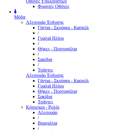
Οθόνες Υπολογιστών
Φορητές Οθόνες
Μόδα
Αξεσουάρ Ένδυσης
Γάντια - Σκούφοι - Κασκόλ
/
Γυαλιά Ηλίου
/
Θήκες - Πορτοφόλια
/
Σακίδια
/
Τσάντες
Αξεσουάρ Ένδυσης
Γάντια - Σκούφοι - Κασκόλ
Γυαλιά Ηλίου
Θήκες - Πορτοφόλια
Σακίδια
Τσάντες
Κόσμημα - Ρολόι
Αξεσουάρ
/
Βραχιόλια
/