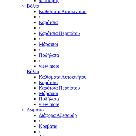
Φωτισμός
Βόλτα
Καθίσματα Αυτοκινήτου
/
Καρότσια
/
Καρότσια Περιπάτου
/
Μάρσιποι
/
Ποδήλατα
/
view more
Βόλτα
Καθίσματα Αυτοκινήτου
Καρότσια
Καρότσια Περιπάτου
Μάρσιποι
Ποδήλατα
view more
Δωμάτιο
Διάφορα Αξεσουάρ
/
Κρεβάτια
/