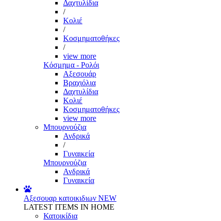
Δαχτυλίδια
/
Κολιέ
/
Κοσμηματοθήκες
/
view more
Κόσμημα - Ρολόι
Αξεσουάρ
Βραχιόλια
Δαχτυλίδια
Κολιέ
Κοσμηματοθήκες
view more
Μπουρνούζια
Ανδρικά
/
Γυναικεία
Μπουρνούζια
Ανδρικά
Γυναικεία
Αξεσουαρ κατοικιδιων
NEW
LATEST ITEMS IN HOME
Κατοικίδια