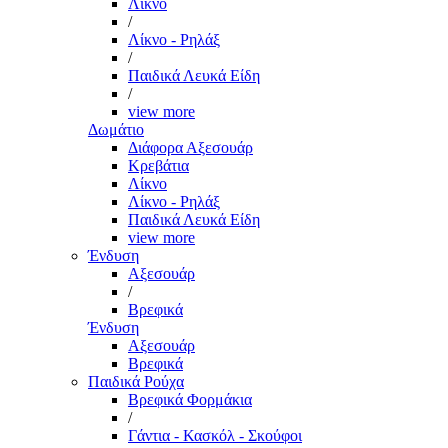
Λίκνο
/
Λίκνο - Ρηλάξ
/
Παιδικά Λευκά Είδη
/
view more
Δωμάτιο
Διάφορα Αξεσουάρ
Κρεβάτια
Λίκνο
Λίκνο - Ρηλάξ
Παιδικά Λευκά Είδη
view more
Ένδυση
Αξεσουάρ
/
Βρεφικά
Ένδυση
Αξεσουάρ
Βρεφικά
Παιδικά Ρούχα
Βρεφικά Φορμάκια
/
Γάντια - Κασκόλ - Σκούφοι