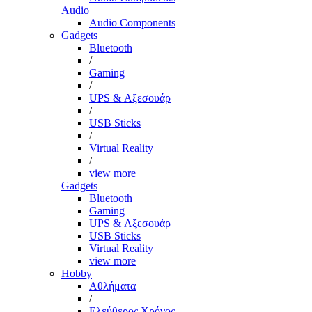
Audio
Audio Components
Gadgets
Bluetooth
/
Gaming
/
UPS & Αξεσουάρ
/
USB Sticks
/
Virtual Reality
/
view more
Gadgets
Bluetooth
Gaming
UPS & Αξεσουάρ
USB Sticks
Virtual Reality
view more
Hobby
Αθλήματα
/
Ελεύθερος Χρόνος