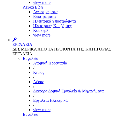
view more
Λευκά Είδη
Ανωστρώματα
Επιστρώματα
Ηλεκτρικά Υποστρώματα
Ηλεκτρικές Κουβέρτες
Κουβερλί
view more
ΕΡΓΑΛΕΙΑ
ΔΕΣ ΜΕΡΙΚΑ ΑΠΌ ΤΑ ΠΡΟΪΌΝΤΑ ΤΗΣ ΚΑΤΗΓΟΡΙΑΣ
ΕΡΓΑΛΕΙΑ
Εργαλεία
Aτομική Προστασία
/
Kήπος
/
Αέρας
/
Διάφορα Δομικά Εργαλεία & Μηχανήματα
/
Εργαλεία Ηλεκτρικά
/
view more
Εργαλεία