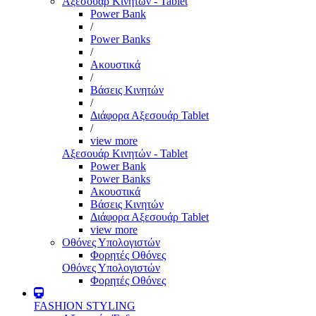
Αξεσουάρ Κινητών - Tablet
Power Bank
/
Power Banks
/
Ακουστικά
/
Βάσεις Κινητών
/
Διάφορα Αξεσουάρ Tablet
/
view more
Αξεσουάρ Κινητών - Tablet
Power Bank
Power Banks
Ακουστικά
Βάσεις Κινητών
Διάφορα Αξεσουάρ Tablet
view more
Οθόνες Υπολογιστών
Φορητές Οθόνες
Οθόνες Υπολογιστών
Φορητές Οθόνες
FASHION STYLING