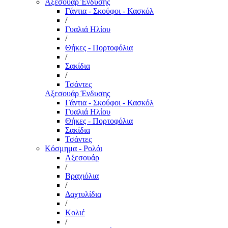
Αξεσουάρ Ένδυσης
Γάντια - Σκούφοι - Κασκόλ
/
Γυαλιά Ηλίου
/
Θήκες - Πορτοφόλια
/
Σακίδια
/
Τσάντες
Αξεσουάρ Ένδυσης
Γάντια - Σκούφοι - Κασκόλ
Γυαλιά Ηλίου
Θήκες - Πορτοφόλια
Σακίδια
Τσάντες
Κόσμημα - Ρολόι
Αξεσουάρ
/
Βραχιόλια
/
Δαχτυλίδια
/
Κολιέ
/