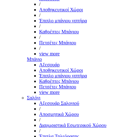
/
Αποθηκευτικοί Χώροι
/
Έπιπλο μπάνιου νιπτήρα
/
Καθρέπτες Μπάνιου
/
Πετσέτες Μπάνιου
/
view more
Μπάνιο
Αξεσουάρ
Αποθηκευτικοί Χώροι
Έπιπλο μπάνιου νιπτήρα
Καθρέπτες Μπάνιου
Πετσέτες Μπάνιου
view more
Σαλόνι
Αξεσουάρ Σαλονιού
/
Αποσμητικά Χώρου
/
Διαχωριστικά Εσωτερικού Χώρου
/
Έπιπλα Τηλεόρασης