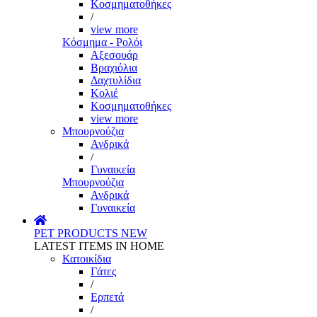
Κοσμηματοθήκες
/
view more
Κόσμημα - Ρολόι
Αξεσουάρ
Βραχιόλια
Δαχτυλίδια
Κολιέ
Κοσμηματοθήκες
view more
Μπουρνούζια
Ανδρικά
/
Γυναικεία
Μπουρνούζια
Ανδρικά
Γυναικεία
PET PRODUCTS
NEW
LATEST ITEMS IN HOME
Κατοικίδια
Γάτες
/
Ερπετά
/