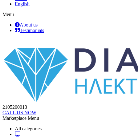
English
Menu
About us
Testimonials
2105200013
CALL US NOW
Marketplace Menu
All categories