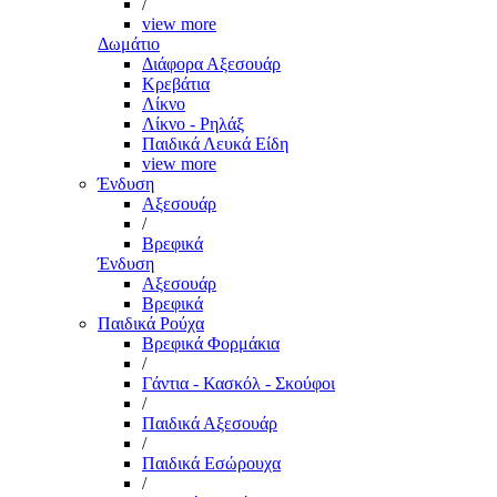
/
view more
Δωμάτιο
Διάφορα Αξεσουάρ
Κρεβάτια
Λίκνο
Λίκνο - Ρηλάξ
Παιδικά Λευκά Είδη
view more
Ένδυση
Αξεσουάρ
/
Βρεφικά
Ένδυση
Αξεσουάρ
Βρεφικά
Παιδικά Ρούχα
Βρεφικά Φορμάκια
/
Γάντια - Κασκόλ - Σκούφοι
/
Παιδικά Αξεσουάρ
/
Παιδικά Εσώρουχα
/