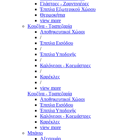
Γλάστρες - Ζαρντινιέρες
Έπιπλα Εξωτερικού Χώρου
Θερμοκήπια
view more
Κουζίνα - Τραπεζαρία
Αποθηκευτικοί Χώροι
/
Έπιπλα Εισόδου
/
Έπιπλα Υποδοχής
/
Καλόγεροι - Κρεμάστρες
/
Καρέκλες
/
view more
Κουζίνα - Τραπεζαρία
Αποθηκευτικοί Χώροι
Έπιπλα Εισόδου
Έπιπλα Υποδοχής
Καλόγεροι - Κρεμάστρες
Καρέκλες
view more
Μπάνιο
Αξεσουάρ