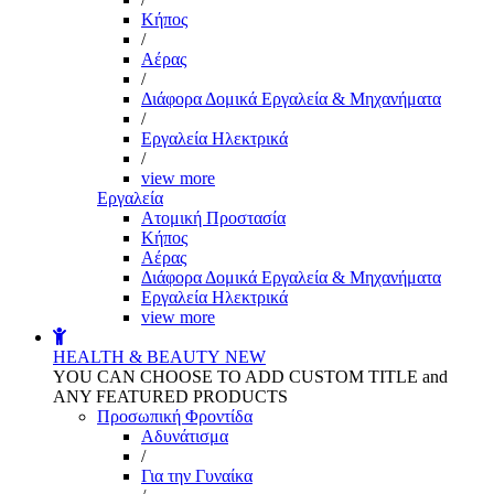
Kήπος
/
Αέρας
/
Διάφορα Δομικά Εργαλεία & Μηχανήματα
/
Εργαλεία Ηλεκτρικά
/
view more
Εργαλεία
Aτομική Προστασία
Kήπος
Αέρας
Διάφορα Δομικά Εργαλεία & Μηχανήματα
Εργαλεία Ηλεκτρικά
view more
HEALTH & BEAUTY
NEW
YOU CAN CHOOSE TO ADD CUSTOM TITLE and
ANY FEATURED PRODUCTS
Προσωπική Φροντίδα
Αδυνάτισμα
/
Για την Γυναίκα