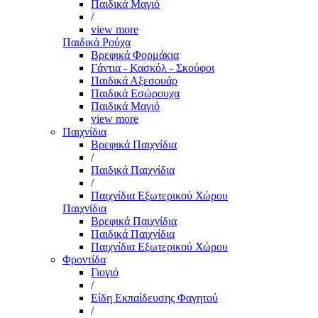
Παιδικά Μαγιό
/
view more
Παιδικά Ρούχα
Βρεφικά Φορμάκια
Γάντια - Κασκόλ - Σκούφοι
Παιδικά Αξεσουάρ
Παιδικά Εσώρουχα
Παιδικά Μαγιό
view more
Παιχνίδια
Βρεφικά Παιχνίδια
/
Παιδικά Παιχνίδια
/
Παιχνίδια Εξωτερικού Χώρου
Παιχνίδια
Βρεφικά Παιχνίδια
Παιδικά Παιχνίδια
Παιχνίδια Εξωτερικού Χώρου
Φροντίδα
Γιογιό
/
Είδη Εκπαίδευσης Φαγητού
/