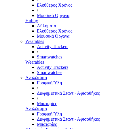
Ελεύθερος Χρόνος
/
Μουσικά Όργανα
Hobby
Αθλήματα
Ελεύθερος Χρόνος
Μουσικά Όργανα
Wearables
Activity Trackers
/
Smartwatches
Wearables
Activity Trackers
Smartwatches
Αναλώσιμα
Γραφική Ύλη
/
Διαφημιστικά Σταντ - Αφισοθήκες
/
Μπαταρίες
Αναλώσιμα
Γραφική Ύλη
Διαφημιστικά Σταντ - Αφισοθήκες
Μπαταρίες