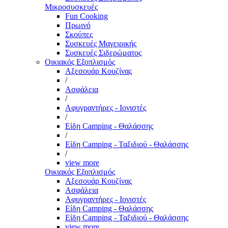
Μικροσυσκευές
Fun Cooking
Πρωινό
Σκούπες
Συσκευές Μαγειρικής
Συσκευές Σιδερώματος
Οικιακός Εξοπλισμός
Αξεσουάρ Κουζίνας
/
Ασφάλεια
/
Αφυγραντήρες - Ιονιστές
/
Είδη Camping - Θαλάσσης
/
Είδη Camping - Ταξιδιού - Θαλάσσης
/
view more
Οικιακός Εξοπλισμός
Αξεσουάρ Κουζίνας
Ασφάλεια
Αφυγραντήρες - Ιονιστές
Είδη Camping - Θαλάσσης
Είδη Camping - Ταξιδιού - Θαλάσσης
view more