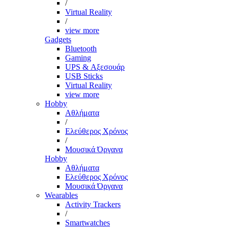
/
Virtual Reality
/
view more
Gadgets
Bluetooth
Gaming
UPS & Αξεσουάρ
USB Sticks
Virtual Reality
view more
Hobby
Αθλήματα
/
Ελεύθερος Χρόνος
/
Μουσικά Όργανα
Hobby
Αθλήματα
Ελεύθερος Χρόνος
Μουσικά Όργανα
Wearables
Activity Trackers
/
Smartwatches