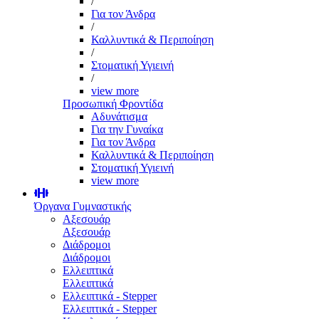
/
Για τον Άνδρα
/
Καλλυντικά & Περιποίηση
/
Στοματική Υγιεινή
/
view more
Προσωπική Φροντίδα
Αδυνάτισμα
Για την Γυναίκα
Για τον Άνδρα
Καλλυντικά & Περιποίηση
Στοματική Υγιεινή
view more
Όργανα Γυμναστικής
Αξεσουάρ
Αξεσουάρ
Διάδρομοι
Διάδρομοι
Ελλειπτικά
Ελλειπτικά
Ελλειπτικά - Stepper
Ελλειπτικά - Stepper