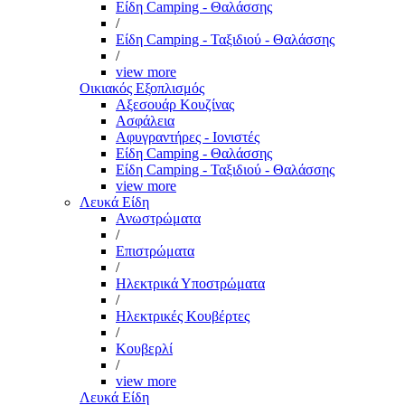
Είδη Camping - Θαλάσσης
/
Είδη Camping - Ταξιδιού - Θαλάσσης
/
view more
Οικιακός Εξοπλισμός
Αξεσουάρ Κουζίνας
Ασφάλεια
Αφυγραντήρες - Ιονιστές
Είδη Camping - Θαλάσσης
Είδη Camping - Ταξιδιού - Θαλάσσης
view more
Λευκά Είδη
Ανωστρώματα
/
Επιστρώματα
/
Ηλεκτρικά Υποστρώματα
/
Ηλεκτρικές Κουβέρτες
/
Κουβερλί
/
view more
Λευκά Είδη