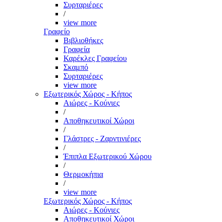
Συρταριέρες
/
view more
Γραφείο
Βιβλιοθήκες
Γραφεία
Καρέκλες Γραφείου
Σκαμπό
Συρταριέρες
view more
Εξωτερικός Χώρος - Κήπος
Αιώρες - Κούνιες
/
Αποθηκευτικοί Χώροι
/
Γλάστρες - Ζαρντινιέρες
/
Έπιπλα Εξωτερικού Χώρου
/
Θερμοκήπια
/
view more
Εξωτερικός Χώρος - Κήπος
Αιώρες - Κούνιες
Αποθηκευτικοί Χώροι