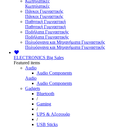
Κωπηλατικές
Κωπηλατικές
Πάγκοι Γυμναστικής
Πάγκοι Γυμναστικής
Παθητική Γυμναστική
Παθητική Γυμναστική
Ποδήλατα Γυμναστικής
Ποδήλατα Γυμναστικής
Πολυόργανα και Μηχανήματα Γυμναστικής
Πολυόργανα και Μηχανήματα Γυμναστικής
ELECTRONICS
Big Sales
Featured items
Audio
Audio Components
Audio
Audio Components
Gadgets
Bluetooth
/
Gaming
/
UPS & Αξεσουάρ
/
USB Sticks