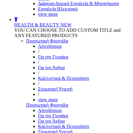
Διάφορα Δομικά Εργαλεία & Μηχανήματα
Εργαλεία Ηλεκτρικά
view more
HEALTH & BEAUTY
NEW
YOU CAN CHOOSE TO ADD CUSTOM TITLE and
ANY FEATURED PRODUCTS
Προσωπική Φροντίδα
Αδυνάτισμα
/
Για την Γυναίκα
/
Για τον Άνδρα
/
Καλλυντικά & Περιποίηση
/
Στοματική Υγιεινή
/
view more
Προσωπική Φροντίδα
Αδυνάτισμα
Για την Γυναίκα
Για τον Άνδρα
Καλλυντικά & Περιποίηση
Στοματική Υγιεινή