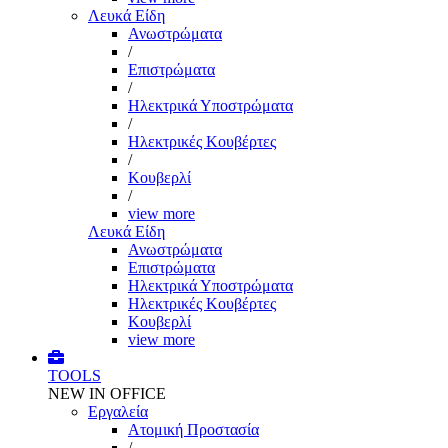
Λευκά Είδη
Ανωστρώματα
/
Επιστρώματα
/
Ηλεκτρικά Υποστρώματα
/
Ηλεκτρικές Κουβέρτες
/
Κουβερλί
/
view more
Λευκά Είδη
Ανωστρώματα
Επιστρώματα
Ηλεκτρικά Υποστρώματα
Ηλεκτρικές Κουβέρτες
Κουβερλί
view more
TOOLS
NEW IN OFFICE
Εργαλεία
Aτομική Προστασία
/