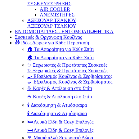
ΣΥΣΚΕΥΕΣ ΨΗΞΗΣ
AIR COOLER
ΑΝΕΜΙΣΤΗΡΕΣ
ΑΞΕΣΟΥΑΡ ΤΖΑΚΙΟΥ
ΑΞΕΣΟΥΑΡ ΤΖΑΚΙΟΥ
ΕΝΤΟΜΟΠΑΓΙΔΕΣ - ΕΝΤΟΜΟΑΠΩΘΗΤΙΚΑ
Συσκευές & Οργάνωση Κουζίνας
🎁 Ιδέες Δώρων για Κάθε Περίσταση
🏠 Τα Απαραίτητα για Κάθε Σπίτι
🏠 Τα Απαραίτητα για Κάθε Σπίτι
✨ Ξεχωριστές & Πρωτότυπες Συσκευές
✨ Ξεχωριστές & Πρωτότυπες Συσκευές
🍳 Εξοπλισμός Κουζίνας & Σερβιρίσματος
🍳 Εξοπλισμός Κουζίνας & Σερβιρίσματος
☕ Καφές & Απόλαυση στο Σπίτι
☕ Καφές & Απόλαυση στο Σπίτι
🕯️ Διακόσμηση & Ατμόσφαιρα
🕯️ Διακόσμηση & Ατμόσφαιρα
🛏️ Λευκά Είδη & Cozy Επιλογές
🛏️ Λευκά Είδη & Cozy Επιλογές
🎀 Μικρά αλλά Ξεχωριστά Δώρα