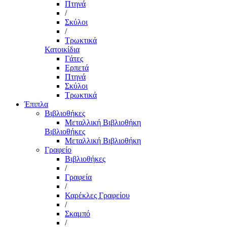
Πτηνά
/
Σκύλοι
/
Τρωκτικά
Κατοικίδια
Γάτες
Ερπετά
Πτηνά
Σκύλοι
Τρωκτικά
Έπιπλα
Βιβλιοθήκες
Μεταλλική Βιβλιοθήκη
Βιβλιοθήκες
Μεταλλική Βιβλιοθήκη
Γραφείο
Βιβλιοθήκες
/
Γραφεία
/
Καρέκλες Γραφείου
/
Σκαμπό
/