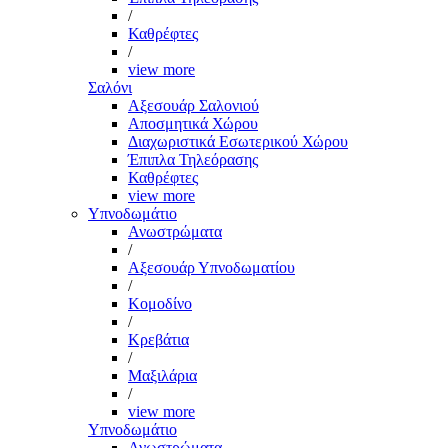
/
Καθρέφτες
/
view more
Σαλόνι
Αξεσουάρ Σαλονιού
Αποσμητικά Χώρου
Διαχωριστικά Εσωτερικού Χώρου
Έπιπλα Τηλεόρασης
Καθρέφτες
view more
Υπνοδωμάτιο
Ανωστρώματα
/
Αξεσουάρ Υπνοδωματίου
/
Κομοδίνο
/
Κρεβάτια
/
Μαξιλάρια
/
view more
Υπνοδωμάτιο
Ανωστρώματα