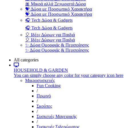
🎀 Μικρά αλλά Ξεχωριστά Δώρα
💝 Δώρα με Προσωπικό Χαρακτήρα
💝 Δώρα με Προσωπικό Χαρακτήρα
🎧 Tech Δώρα & Gadgets
🎧 Tech Δώρα & Gadgets
🎈 Ιδέες Δώρων για Παιδιά
🎈 Ιδέες Δώρων για Παιδιά
✨ Δώρα Ομορφιάς & Περιποίησης
✨ Δώρα Ομορφιάς & Περιποίησης
All categories
HOUSEHOLD & GARDEN
You can simply choose any color for your category icon here
Μικροσυσκευές
Fun Cooking
/
Πρωινό
/
Σκούπες
/
Συσκευές Μαγειρικής
/
Συσκευές Σιδερώματος