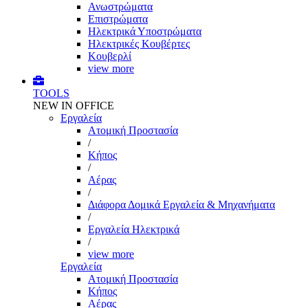
Ανωστρώματα
Επιστρώματα
Ηλεκτρικά Υποστρώματα
Ηλεκτρικές Κουβέρτες
Κουβερλί
view more
TOOLS
NEW IN OFFICE
Εργαλεία
Aτομική Προστασία
/
Kήπος
/
Αέρας
/
Διάφορα Δομικά Εργαλεία & Μηχανήματα
/
Εργαλεία Ηλεκτρικά
/
view more
Εργαλεία
Aτομική Προστασία
Kήπος
Αέρας