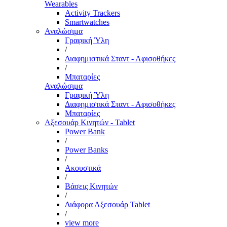
Wearables
Activity Trackers
Smartwatches
Αναλώσιμα
Γραφική Ύλη
/
Διαφημιστικά Σταντ - Αφισοθήκες
/
Μπαταρίες
Αναλώσιμα
Γραφική Ύλη
Διαφημιστικά Σταντ - Αφισοθήκες
Μπαταρίες
Αξεσουάρ Κινητών - Tablet
Power Bank
/
Power Banks
/
Ακουστικά
/
Βάσεις Κινητών
/
Διάφορα Αξεσουάρ Tablet
/
view more