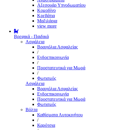
Αξεσουάρ Υπνοδωματίου
Κομοδίνο
Κρεβάτια
Μαξιλάρια
view more
Βρεφικά - Παιδικά
Ασφάλεια
Βραχιόλια Ασφαλείας
/
Ενδοεπικοινωνία
/
Προστατευτικά για Μωρά
/
Φωτισμός
Ασφάλεια
Βραχιόλια Ασφαλείας
Ενδοεπικοινωνία
Προστατευτικά για Μωρά
Φωτισμός
Βόλτα
Καθίσματα Αυτοκινήτου
/
Καρότσια