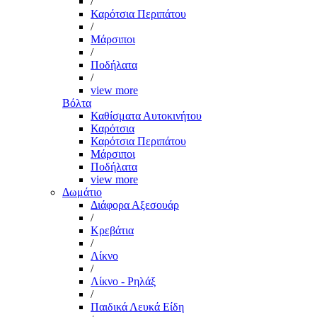
/
Καρότσια Περιπάτου
/
Μάρσιποι
/
Ποδήλατα
/
view more
Βόλτα
Καθίσματα Αυτοκινήτου
Καρότσια
Καρότσια Περιπάτου
Μάρσιποι
Ποδήλατα
view more
Δωμάτιο
Διάφορα Αξεσουάρ
/
Κρεβάτια
/
Λίκνο
/
Λίκνο - Ρηλάξ
/
Παιδικά Λευκά Είδη