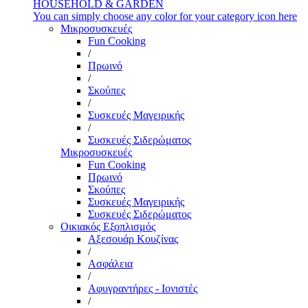
HOUSEHOLD & GARDEN
You can simply choose any color for your category icon here
Μικροσυσκευές
Fun Cooking
/
Πρωινό
/
Σκούπες
/
Συσκευές Μαγειρικής
/
Συσκευές Σιδερώματος
Μικροσυσκευές
Fun Cooking
Πρωινό
Σκούπες
Συσκευές Μαγειρικής
Συσκευές Σιδερώματος
Οικιακός Εξοπλισμός
Αξεσουάρ Κουζίνας
/
Ασφάλεια
/
Αφυγραντήρες - Ιονιστές
/