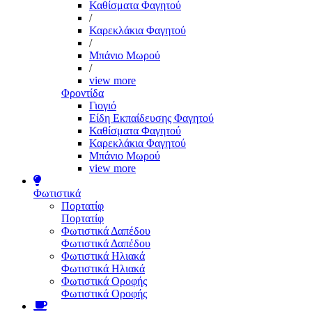
Καθίσματα Φαγητού
/
Καρεκλάκια Φαγητού
/
Μπάνιο Μωρού
/
view more
Φροντίδα
Γιογιό
Είδη Εκπαίδευσης Φαγητού
Καθίσματα Φαγητού
Καρεκλάκια Φαγητού
Μπάνιο Μωρού
view more
Φωτιστικά
Πορτατίφ
Πορτατίφ
Φωτιστικά Δαπέδου
Φωτιστικά Δαπέδου
Φωτιστικά Ηλιακά
Φωτιστικά Ηλιακά
Φωτιστικά Οροφής
Φωτιστικά Οροφής