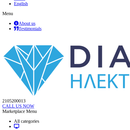
English
Menu
About us
Testimonials
2105200013
CALL US NOW
Marketplace Menu
All categories