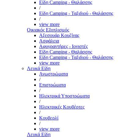
Είδη Camping - Θαλάσσης
/
Είδη Camping - Ταξιδιού - Θαλάσσης
/
view more
Οικιακός Εξοπλισμός
Αξεσουάρ Κουζίνας
Ασφάλεια
Αφυγραντήρες - Ιονιστές
Είδη Camping - Θαλάσσης
Είδη Camping - Ταξιδιού - Θαλάσσης
view more
Λευκά Είδη
Ανωστρώματα
/
Επιστρώματα
/
Ηλεκτρικά Υποστρώματα
/
Ηλεκτρικές Κουβέρτες
/
Κουβερλί
/
view more
Λευκά Είδη