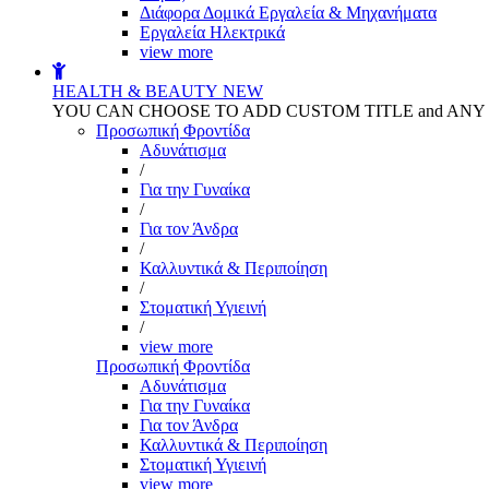
Διάφορα Δομικά Εργαλεία & Μηχανήματα
Εργαλεία Ηλεκτρικά
view more
HEALTH & BEAUTY
NEW
YOU CAN CHOOSE TO ADD CUSTOM TITLE and AN
Προσωπική Φροντίδα
Αδυνάτισμα
/
Για την Γυναίκα
/
Για τον Άνδρα
/
Καλλυντικά & Περιποίηση
/
Στοματική Υγιεινή
/
view more
Προσωπική Φροντίδα
Αδυνάτισμα
Για την Γυναίκα
Για τον Άνδρα
Καλλυντικά & Περιποίηση
Στοματική Υγιεινή
view more