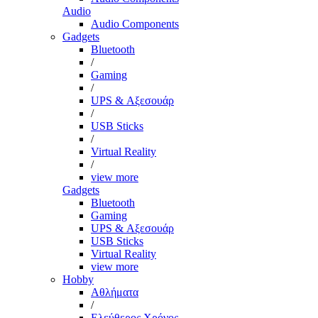
Audio
Audio Components
Gadgets
Bluetooth
/
Gaming
/
UPS & Αξεσουάρ
/
USB Sticks
/
Virtual Reality
/
view more
Gadgets
Bluetooth
Gaming
UPS & Αξεσουάρ
USB Sticks
Virtual Reality
view more
Hobby
Αθλήματα
/
Ελεύθερος Χρόνος