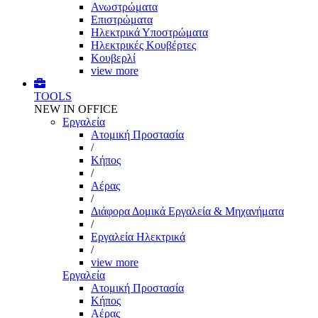
Ανωστρώματα
Επιστρώματα
Ηλεκτρικά Υποστρώματα
Ηλεκτρικές Κουβέρτες
Κουβερλί
view more
TOOLS
NEW IN OFFICE
Εργαλεία
Aτομική Προστασία
/
Kήπος
/
Αέρας
/
Διάφορα Δομικά Εργαλεία & Μηχανήματα
/
Εργαλεία Ηλεκτρικά
/
view more
Εργαλεία
Aτομική Προστασία
Kήπος
Αέρας