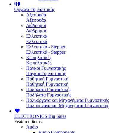
Όργανα Γυμναστικής
Αξεσουάρ
Αξεσουάρ
Διάδρομοι
Διάδρομοι
Ελλειπτικά
Ελλειπτικά
Ελλειπτικά - Stepper
Ελλειπτικά - Stepper
Κωπηλατικές
Κωπηλατικές
Πάγκοι Γυμναστικής
Πάγκοι Γυμναστικής
Παθητική Γυμναστική
Παθητική Γυμναστική
Ποδήλατα Γυμναστικής
Ποδήλατα Γυμναστικής
Πολυόργανα και Μηχανήματα Γυμναστικής
Πολυόργανα και Μηχανήματα Γυμναστικής
ELECTRONICS
Big Sales
Featured items
Audio
Audio Components