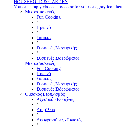
HOUSEHOLD & GARDEN
You can simply choose any color for your category icon here
Μικροσυσκευές
Fun Cooking
/
Πρωινό
/
Σκούπες
/
Συσκευές Μαγειρικής
/
Συσκευές Σιδερώματος
Μικροσυσκευές
Fun Cooking
Πρωινό
Σκούπες
Συσκευές Μαγειρικής
Συσκευές Σιδερώματος
Οικιακός Εξοπλισμός
Αξεσουάρ Κουζίνας
/
Ασφάλεια
/
Αφυγραντήρες - Ιονιστές
/