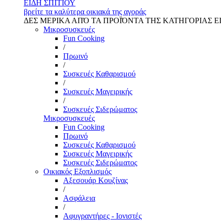
ΕΙΔΗ ΣΠΙΤΙΟΥ
βρείτε τα καλύτερα οικιακά της αγοράς
ΔΕΣ ΜΕΡΙΚΑ ΑΠΌ ΤΑ ΠΡΟΪΌΝΤΑ ΤΗΣ ΚΑΤΗΓΟΡΙΑΣ Ε
Μικροσυσκευές
Fun Cooking
/
Πρωινό
/
Συσκευές Καθαρισμού
/
Συσκευές Μαγειρικής
/
Συσκευές Σιδερώματος
Μικροσυσκευές
Fun Cooking
Πρωινό
Συσκευές Καθαρισμού
Συσκευές Μαγειρικής
Συσκευές Σιδερώματος
Οικιακός Εξοπλισμός
Αξεσουάρ Κουζίνας
/
Ασφάλεια
/
Αφυγραντήρες - Ιονιστές