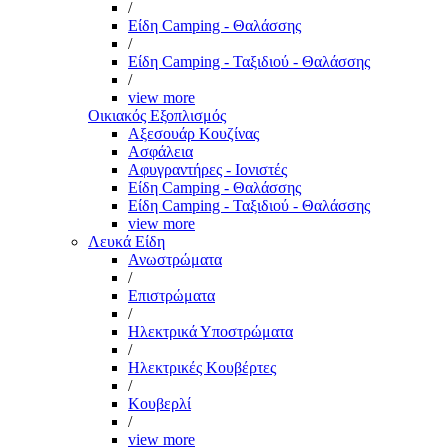
/
Είδη Camping - Θαλάσσης
/
Είδη Camping - Ταξιδιού - Θαλάσσης
/
view more
Οικιακός Εξοπλισμός
Αξεσουάρ Κουζίνας
Ασφάλεια
Αφυγραντήρες - Ιονιστές
Είδη Camping - Θαλάσσης
Είδη Camping - Ταξιδιού - Θαλάσσης
view more
Λευκά Είδη
Ανωστρώματα
/
Επιστρώματα
/
Ηλεκτρικά Υποστρώματα
/
Ηλεκτρικές Κουβέρτες
/
Κουβερλί
/
view more