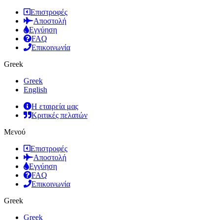
Επιστροφές
Αποστολή
Εγγύηση
FAQ
Επικοινωνία
Greek
Greek
English
Η εταιρεία μας
Κριτικές πελατών
Μενού
Επιστροφές
Αποστολή
Εγγύηση
FAQ
Επικοινωνία
Greek
Greek