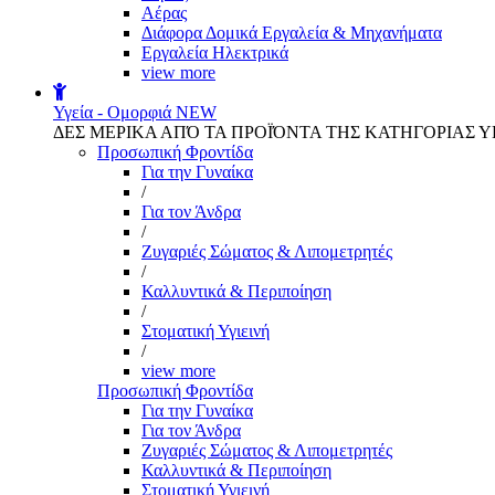
Αέρας
Διάφορα Δομικά Εργαλεία & Μηχανήματα
Εργαλεία Ηλεκτρικά
view more
Υγεία - Ομορφιά
NEW
ΔΕΣ ΜΕΡΙΚΑ ΑΠΌ ΤΑ ΠΡΟΪΌΝΤΑ ΤΗΣ ΚΑΤΗΓΟΡΙΑΣ Υ
Προσωπική Φροντίδα
Για την Γυναίκα
/
Για τον Άνδρα
/
Ζυγαριές Σώματος & Λιπομετρητές
/
Καλλυντικά & Περιποίηση
/
Στοματική Υγιεινή
/
view more
Προσωπική Φροντίδα
Για την Γυναίκα
Για τον Άνδρα
Ζυγαριές Σώματος & Λιπομετρητές
Καλλυντικά & Περιποίηση
Στοματική Υγιεινή