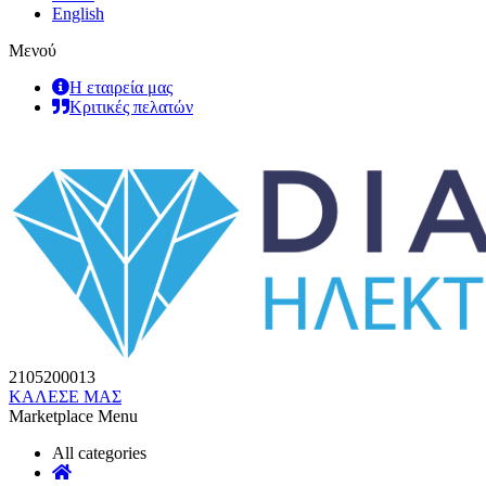
English
Μενού
Η εταιρεία μας
Κριτικές πελατών
2105200013
ΚΑΛΕΣΕ ΜΑΣ
Marketplace Menu
All categories