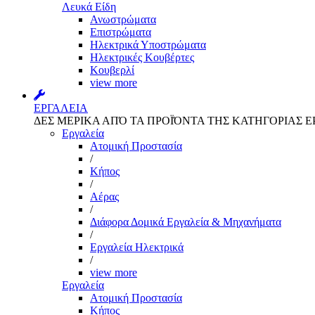
Λευκά Είδη
Ανωστρώματα
Επιστρώματα
Ηλεκτρικά Υποστρώματα
Ηλεκτρικές Κουβέρτες
Κουβερλί
view more
ΕΡΓΑΛΕΙΑ
ΔΕΣ ΜΕΡΙΚΑ ΑΠΌ ΤΑ ΠΡΟΪΌΝΤΑ ΤΗΣ ΚΑΤΗΓΟΡΙΑΣ Ε
Εργαλεία
Aτομική Προστασία
/
Kήπος
/
Αέρας
/
Διάφορα Δομικά Εργαλεία & Μηχανήματα
/
Εργαλεία Ηλεκτρικά
/
view more
Εργαλεία
Aτομική Προστασία
Kήπος