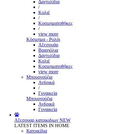
Δαχτυλίδια
/
Κολιέ
/
Κοσμηματοθήκες
/
view more
Κόσμημα - Ρολόι
Αξεσουάρ
Βραχιόλια
Δαχτυλίδια
Κολιέ
Κοσμηματοθήκες
view more
Μπουρνούζια
Ανδρικά
/
Γυναικεία
Μπουρνούζια
Ανδρικά
Γυναικεία
Αξεσουαρ κατοικιδιων
NEW
LATEST ITEMS IN HOME
Κατοικίδια