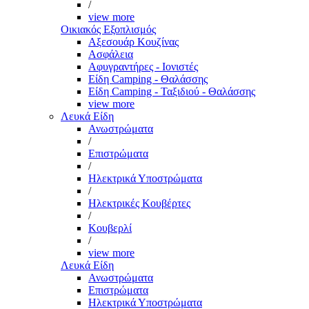
/
view more
Οικιακός Εξοπλισμός
Αξεσουάρ Κουζίνας
Ασφάλεια
Αφυγραντήρες - Ιονιστές
Είδη Camping - Θαλάσσης
Είδη Camping - Ταξιδιού - Θαλάσσης
view more
Λευκά Είδη
Ανωστρώματα
/
Επιστρώματα
/
Ηλεκτρικά Υποστρώματα
/
Ηλεκτρικές Κουβέρτες
/
Κουβερλί
/
view more
Λευκά Είδη
Ανωστρώματα
Επιστρώματα
Ηλεκτρικά Υποστρώματα