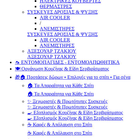
ΗΛΕΚΤΡΙΚΕΣ ΚΟΥΒΕΡΤΕΣ
ΘΕΡΜΑΣΤΡΕΣ
ΣΥΣΚΕΥΕΣ ΔΡΟΣΙΑΣ & ΨΥΞΗΣ
AIR COOLER
/
ΑΝΕΜΙΣΤΗΡΕΣ
ΣΥΣΚΕΥΕΣ ΔΡΟΣΙΑΣ & ΨΥΞΗΣ
AIR COOLER
ΑΝΕΜΙΣΤΗΡΕΣ
ΑΞΕΣΟΥΑΡ ΤΖΑΚΙΟΥ
ΑΞΕΣΟΥΑΡ ΤΖΑΚΙΟΥ
🦟 ΕΝΤΟΜΟΠΑΓΙΔΕΣ - ΕΝΤΟΜΟΑΠΩΘΗΤΙΚΑ
🍽️ Οργάνωση Κουζίνας & Είδη Σερβιρίσματος
🎁🏠 Προτάσεις δώρων • Επιλογές για το σπίτι • Για σένα
🏠 Τα Απαραίτητα για Κάθε Σπίτι
🏠 Τα Απαραίτητα για Κάθε Σπίτι
✨ Ξεχωριστές & Πρωτότυπες Συσκευές
✨ Ξεχωριστές & Πρωτότυπες Συσκευές
🍳 Εξοπλισμός Κουζίνας & Είδη Σερβιρίσματος
🍳 Εξοπλισμός Κουζίνας & Είδη Σερβιρίσματος
☕ Καφές & Απόλαυση στο Σπίτι
☕ Καφές & Απόλαυση στο Σπίτι