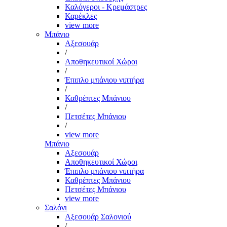
Καλόγεροι - Κρεμάστρες
Καρέκλες
view more
Μπάνιο
Αξεσουάρ
/
Αποθηκευτικοί Χώροι
/
Έπιπλο μπάνιου νιπτήρα
/
Καθρέπτες Μπάνιου
/
Πετσέτες Μπάνιου
/
view more
Μπάνιο
Αξεσουάρ
Αποθηκευτικοί Χώροι
Έπιπλο μπάνιου νιπτήρα
Καθρέπτες Μπάνιου
Πετσέτες Μπάνιου
view more
Σαλόνι
Αξεσουάρ Σαλονιού
/