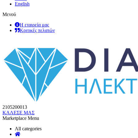
English
Μενού
Η εταιρεία μας
Κριτικές πελατών
2105200013
ΚΑΛΕΣΕ ΜΑΣ
Marketplace Menu
All categories