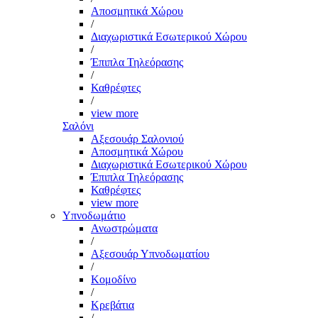
Αποσμητικά Χώρου
/
Διαχωριστικά Εσωτερικού Χώρου
/
Έπιπλα Τηλεόρασης
/
Καθρέφτες
/
view more
Σαλόνι
Αξεσουάρ Σαλονιού
Αποσμητικά Χώρου
Διαχωριστικά Εσωτερικού Χώρου
Έπιπλα Τηλεόρασης
Καθρέφτες
view more
Υπνοδωμάτιο
Ανωστρώματα
/
Αξεσουάρ Υπνοδωματίου
/
Κομοδίνο
/
Κρεβάτια
/