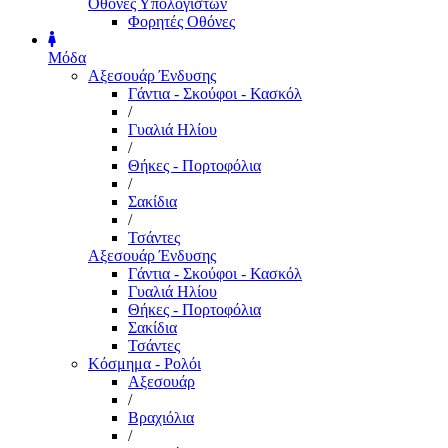
Οθόνες Υπολογιστών
Φορητές Οθόνες
Μόδα
Αξεσουάρ Ένδυσης
Γάντια - Σκούφοι - Κασκόλ
/
Γυαλιά Ηλίου
/
Θήκες - Πορτοφόλια
/
Σακίδια
/
Τσάντες
Αξεσουάρ Ένδυσης
Γάντια - Σκούφοι - Κασκόλ
Γυαλιά Ηλίου
Θήκες - Πορτοφόλια
Σακίδια
Τσάντες
Κόσμημα - Ρολόι
Αξεσουάρ
/
Βραχιόλια
/