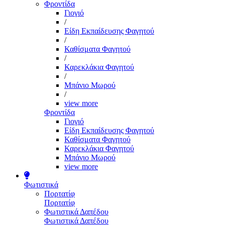
Φροντίδα
Γιογιό
/
Είδη Εκπαίδευσης Φαγητού
/
Καθίσματα Φαγητού
/
Καρεκλάκια Φαγητού
/
Μπάνιο Μωρού
/
view more
Φροντίδα
Γιογιό
Είδη Εκπαίδευσης Φαγητού
Καθίσματα Φαγητού
Καρεκλάκια Φαγητού
Μπάνιο Μωρού
view more
Φωτιστικά
Πορτατίφ
Πορτατίφ
Φωτιστικά Δαπέδου
Φωτιστικά Δαπέδου