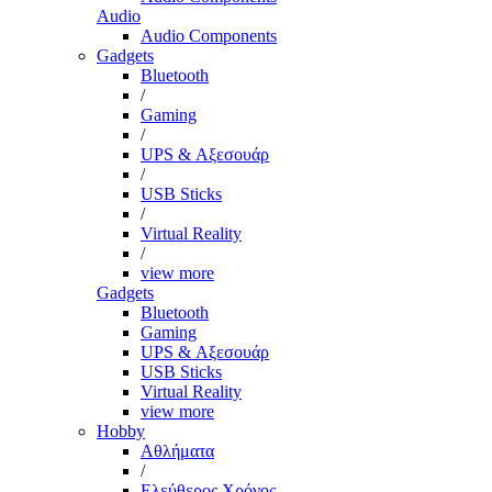
Audio
Audio Components
Gadgets
Bluetooth
/
Gaming
/
UPS & Αξεσουάρ
/
USB Sticks
/
Virtual Reality
/
view more
Gadgets
Bluetooth
Gaming
UPS & Αξεσουάρ
USB Sticks
Virtual Reality
view more
Hobby
Αθλήματα
/
Ελεύθερος Χρόνος