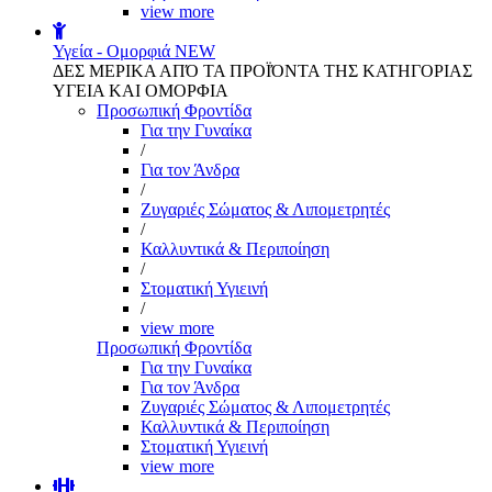
view more
Υγεία - Ομορφιά
NEW
ΔΕΣ ΜΕΡΙΚΑ ΑΠΌ ΤΑ ΠΡΟΪΌΝΤΑ ΤΗΣ ΚΑΤΗΓΟΡΙΑΣ
ΥΓΕΙΑ ΚΑΙ ΟΜΟΡΦΙΑ
Προσωπική Φροντίδα
Για την Γυναίκα
/
Για τον Άνδρα
/
Ζυγαριές Σώματος & Λιπομετρητές
/
Καλλυντικά & Περιποίηση
/
Στοματική Υγιεινή
/
view more
Προσωπική Φροντίδα
Για την Γυναίκα
Για τον Άνδρα
Ζυγαριές Σώματος & Λιπομετρητές
Καλλυντικά & Περιποίηση
Στοματική Υγιεινή
view more