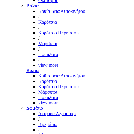
Φωτισμός
Βόλτα
Καθίσματα Αυτοκινήτου
/
Καρότσια
/
Καρότσια Περιπάτου
/
Μάρσιποι
/
Ποδήλατα
/
view more
Βόλτα
Καθίσματα Αυτοκινήτου
Καρότσια
Καρότσια Περιπάτου
Μάρσιποι
Ποδήλατα
view more
Δωμάτιο
Διάφορα Αξεσουάρ
/
Κρεβάτια
/