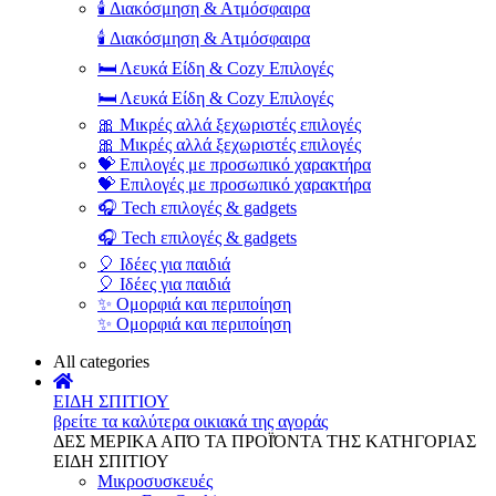
🕯️ Διακόσμηση & Ατμόσφαιρα
🕯️ Διακόσμηση & Ατμόσφαιρα
🛏️ Λευκά Είδη & Cozy Επιλογές
🛏️ Λευκά Είδη & Cozy Επιλογές
🎀 Μικρές αλλά ξεχωριστές επιλογές
🎀 Μικρές αλλά ξεχωριστές επιλογές
💝 Επιλογές με προσωπικό χαρακτήρα
💝 Επιλογές με προσωπικό χαρακτήρα
🎧 Tech επιλογές & gadgets
🎧 Tech επιλογές & gadgets
🎈 Ιδέες για παιδιά
🎈 Ιδέες για παιδιά
✨ Ομορφιά και περιποίηση
✨ Ομορφιά και περιποίηση
All categories
ΕΙΔΗ ΣΠΙΤΙΟΥ
βρείτε τα καλύτερα οικιακά της αγοράς
ΔΕΣ ΜΕΡΙΚΑ ΑΠΌ ΤΑ ΠΡΟΪΌΝΤΑ ΤΗΣ ΚΑΤΗΓΟΡΙΑΣ
ΕΙΔΗ ΣΠΙΤΙΟΥ
Μικροσυσκευές