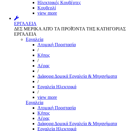
Ηλεκτρικές Κουβέρτες
Κουβερλί
view more
ΕΡΓΑΛΕΙΑ
ΔΕΣ ΜΕΡΙΚΑ ΑΠΌ ΤΑ ΠΡΟΪΌΝΤΑ ΤΗΣ ΚΑΤΗΓΟΡΙΑΣ
ΕΡΓΑΛΕΙΑ
Εργαλεία
Aτομική Προστασία
/
Kήπος
/
Αέρας
/
Διάφορα Δομικά Εργαλεία & Μηχανήματα
/
Εργαλεία Ηλεκτρικά
/
view more
Εργαλεία
Aτομική Προστασία
Kήπος
Αέρας
Διάφορα Δομικά Εργαλεία & Μηχανήματα
Εργαλεία Ηλεκτρικά