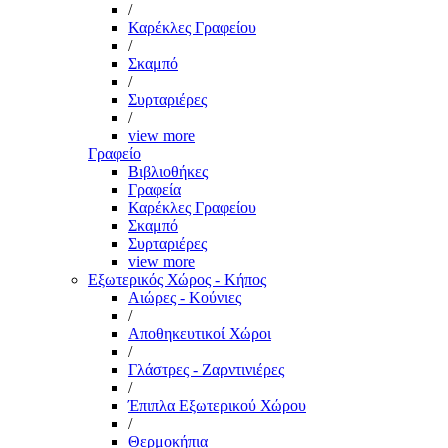
/
Καρέκλες Γραφείου
/
Σκαμπό
/
Συρταριέρες
/
view more
Γραφείο
Βιβλιοθήκες
Γραφεία
Καρέκλες Γραφείου
Σκαμπό
Συρταριέρες
view more
Εξωτερικός Χώρος - Κήπος
Αιώρες - Κούνιες
/
Αποθηκευτικοί Χώροι
/
Γλάστρες - Ζαρντινιέρες
/
Έπιπλα Εξωτερικού Χώρου
/
Θερμοκήπια