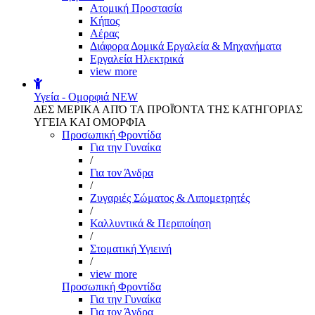
Aτομική Προστασία
Kήπος
Αέρας
Διάφορα Δομικά Εργαλεία & Μηχανήματα
Εργαλεία Ηλεκτρικά
view more
Υγεία - Ομορφιά
NEW
ΔΕΣ ΜΕΡΙΚΑ ΑΠΌ ΤΑ ΠΡΟΪΌΝΤΑ ΤΗΣ ΚΑΤΗΓΟΡΙΑΣ
ΥΓΕΙΑ ΚΑΙ ΟΜΟΡΦΙΑ
Προσωπική Φροντίδα
Για την Γυναίκα
/
Για τον Άνδρα
/
Ζυγαριές Σώματος & Λιπομετρητές
/
Καλλυντικά & Περιποίηση
/
Στοματική Υγιεινή
/
view more
Προσωπική Φροντίδα
Για την Γυναίκα
Για τον Άνδρα