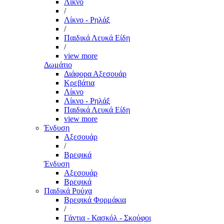
Λίκνο
/
Λίκνο - Ρηλάξ
/
Παιδικά Λευκά Είδη
/
view more
Δωμάτιο
Διάφορα Αξεσουάρ
Κρεβάτια
Λίκνο
Λίκνο - Ρηλάξ
Παιδικά Λευκά Είδη
view more
Ένδυση
Αξεσουάρ
/
Βρεφικά
Ένδυση
Αξεσουάρ
Βρεφικά
Παιδικά Ρούχα
Βρεφικά Φορμάκια
/
Γάντια - Κασκόλ - Σκούφοι