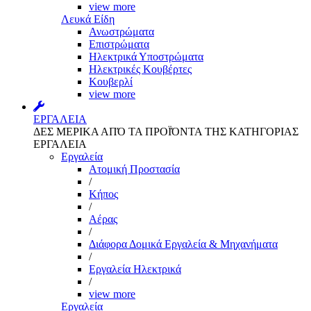
view more
Λευκά Είδη
Ανωστρώματα
Επιστρώματα
Ηλεκτρικά Υποστρώματα
Ηλεκτρικές Κουβέρτες
Κουβερλί
view more
ΕΡΓΑΛΕΙΑ
ΔΕΣ ΜΕΡΙΚΑ ΑΠΌ ΤΑ ΠΡΟΪΌΝΤΑ ΤΗΣ ΚΑΤΗΓΟΡΙΑΣ
ΕΡΓΑΛΕΙΑ
Εργαλεία
Aτομική Προστασία
/
Kήπος
/
Αέρας
/
Διάφορα Δομικά Εργαλεία & Μηχανήματα
/
Εργαλεία Ηλεκτρικά
/
view more
Εργαλεία