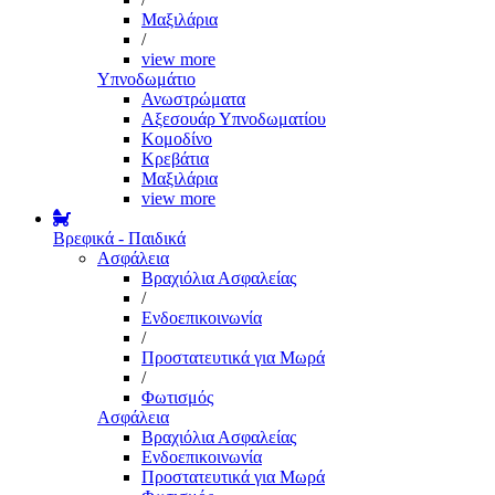
Μαξιλάρια
/
view more
Υπνοδωμάτιο
Ανωστρώματα
Αξεσουάρ Υπνοδωματίου
Κομοδίνο
Κρεβάτια
Μαξιλάρια
view more
Βρεφικά - Παιδικά
Ασφάλεια
Βραχιόλια Ασφαλείας
/
Ενδοεπικοινωνία
/
Προστατευτικά για Μωρά
/
Φωτισμός
Ασφάλεια
Βραχιόλια Ασφαλείας
Ενδοεπικοινωνία
Προστατευτικά για Μωρά