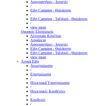
Αφυγραντήρες - Ιονιστές
/
Είδη Camping - Θαλάσσης
/
Είδη Camping - Ταξιδιού - Θαλάσσης
/
view more
Οικιακός Εξοπλισμός
Αξεσουάρ Κουζίνας
Ασφάλεια
Αφυγραντήρες - Ιονιστές
Είδη Camping - Θαλάσσης
Είδη Camping - Ταξιδιού - Θαλάσσης
view more
Λευκά Είδη
Ανωστρώματα
/
Επιστρώματα
/
Ηλεκτρικά Υποστρώματα
/
Ηλεκτρικές Κουβέρτες
/
Κουβερλί
/