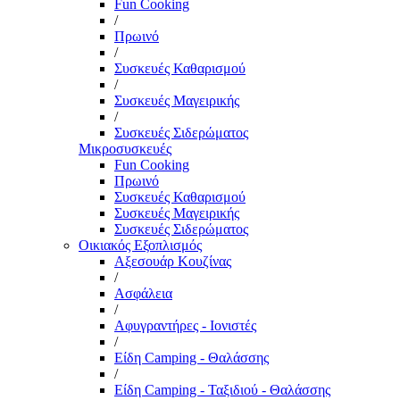
Fun Cooking
/
Πρωινό
/
Συσκευές Καθαρισμού
/
Συσκευές Μαγειρικής
/
Συσκευές Σιδερώματος
Μικροσυσκευές
Fun Cooking
Πρωινό
Συσκευές Καθαρισμού
Συσκευές Μαγειρικής
Συσκευές Σιδερώματος
Οικιακός Εξοπλισμός
Αξεσουάρ Κουζίνας
/
Ασφάλεια
/
Αφυγραντήρες - Ιονιστές
/
Είδη Camping - Θαλάσσης
/
Είδη Camping - Ταξιδιού - Θαλάσσης