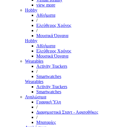
view more
Hobby
Αθλήματα
/
Ελεύθερος Χρόνος
/
Μουσικά Όργανα
Hobby
Αθλήματα
Ελεύθερος Χρόνος
Μουσικά Όργανα
Wearables
Activity Trackers
/
Smartwatches
Wearables
Activity Trackers
Smartwatches
Αναλώσιμα
Γραφική Ύλη
/
Διαφημιστικά Σταντ - Αφισοθήκες
/
Μπαταρίες