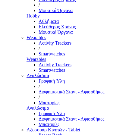
/
Μουσικά Όργανα
Hobby
Αθλήματα
Ελεύθερος Χρόνος
Μουσικά Όργανα
Wearables
Activity Trackers
/
Smartwatches
Wearables
Activity Trackers
Smartwatches
Αναλώσιμα
Γραφική Ύλη
/
Διαφημιστικά Σταντ - Αφισοθήκες
/
Μπαταρίες
Αναλώσιμα
Γραφική Ύλη
Διαφημιστικά Σταντ - Αφισοθήκες
Μπαταρίες
Αξεσουάρ Κινητών - Tablet