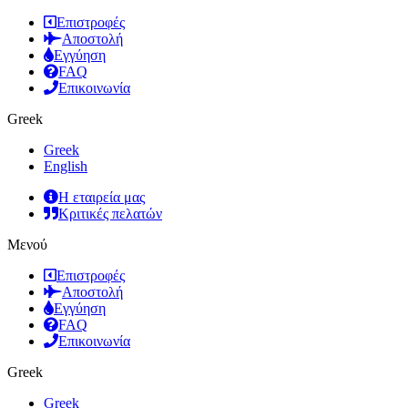
Επιστροφές
Αποστολή
Εγγύηση
FAQ
Επικοινωνία
Greek
Greek
English
Η εταιρεία μας
Κριτικές πελατών
Μενού
Επιστροφές
Αποστολή
Εγγύηση
FAQ
Επικοινωνία
Greek
Greek