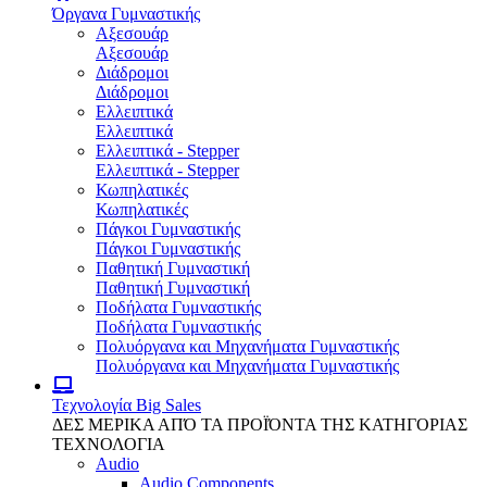
Όργανα Γυμναστικής
Αξεσουάρ
Αξεσουάρ
Διάδρομοι
Διάδρομοι
Ελλειπτικά
Ελλειπτικά
Ελλειπτικά - Stepper
Ελλειπτικά - Stepper
Κωπηλατικές
Κωπηλατικές
Πάγκοι Γυμναστικής
Πάγκοι Γυμναστικής
Παθητική Γυμναστική
Παθητική Γυμναστική
Ποδήλατα Γυμναστικής
Ποδήλατα Γυμναστικής
Πολυόργανα και Μηχανήματα Γυμναστικής
Πολυόργανα και Μηχανήματα Γυμναστικής
Τεχνολογία
Big Sales
ΔΕΣ ΜΕΡΙΚΑ ΑΠΌ ΤΑ ΠΡΟΪΌΝΤΑ ΤΗΣ ΚΑΤΗΓΟΡΙΑΣ
ΤΕΧΝΟΛΟΓΙΑ
Audio
Audio Components