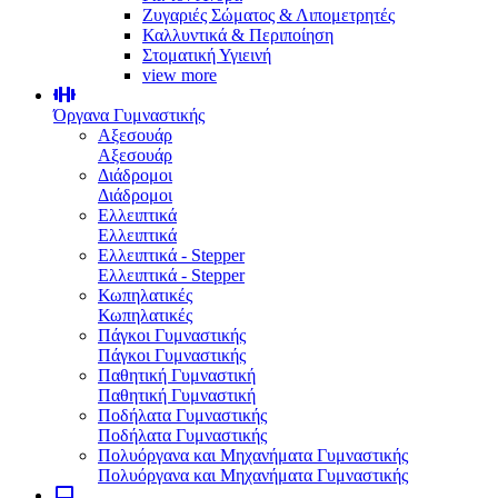
Ζυγαριές Σώματος & Λιπομετρητές
Καλλυντικά & Περιποίηση
Στοματική Υγιεινή
view more
Όργανα Γυμναστικής
Αξεσουάρ
Αξεσουάρ
Διάδρομοι
Διάδρομοι
Ελλειπτικά
Ελλειπτικά
Ελλειπτικά - Stepper
Ελλειπτικά - Stepper
Κωπηλατικές
Κωπηλατικές
Πάγκοι Γυμναστικής
Πάγκοι Γυμναστικής
Παθητική Γυμναστική
Παθητική Γυμναστική
Ποδήλατα Γυμναστικής
Ποδήλατα Γυμναστικής
Πολυόργανα και Μηχανήματα Γυμναστικής
Πολυόργανα και Μηχανήματα Γυμναστικής