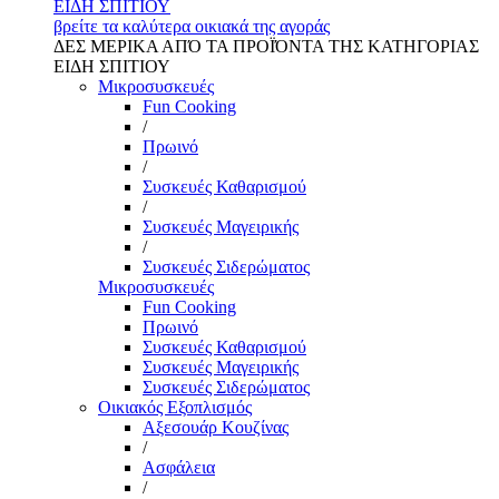
ΕΙΔΗ ΣΠΙΤΙΟΥ
βρείτε τα καλύτερα οικιακά της αγοράς
ΔΕΣ ΜΕΡΙΚΑ ΑΠΌ ΤΑ ΠΡΟΪΌΝΤΑ ΤΗΣ ΚΑΤΗΓΟΡΙΑΣ
ΕΙΔΗ ΣΠΙΤΙΟΥ
Μικροσυσκευές
Fun Cooking
/
Πρωινό
/
Συσκευές Καθαρισμού
/
Συσκευές Μαγειρικής
/
Συσκευές Σιδερώματος
Μικροσυσκευές
Fun Cooking
Πρωινό
Συσκευές Καθαρισμού
Συσκευές Μαγειρικής
Συσκευές Σιδερώματος
Οικιακός Εξοπλισμός
Αξεσουάρ Κουζίνας
/
Ασφάλεια
/