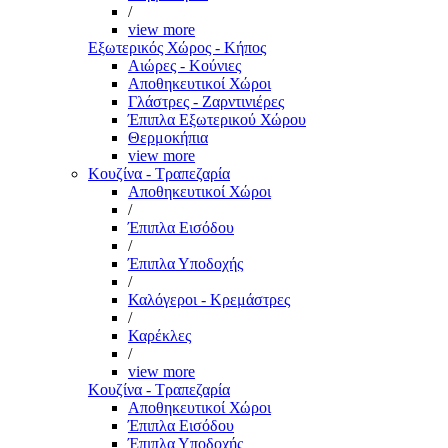
/
view more
Εξωτερικός Χώρος - Κήπος
Αιώρες - Κούνιες
Αποθηκευτικοί Χώροι
Γλάστρες - Ζαρντινιέρες
Έπιπλα Εξωτερικού Χώρου
Θερμοκήπια
view more
Κουζίνα - Τραπεζαρία
Αποθηκευτικοί Χώροι
/
Έπιπλα Εισόδου
/
Έπιπλα Υποδοχής
/
Καλόγεροι - Κρεμάστρες
/
Καρέκλες
/
view more
Κουζίνα - Τραπεζαρία
Αποθηκευτικοί Χώροι
Έπιπλα Εισόδου
Έπιπλα Υποδοχής