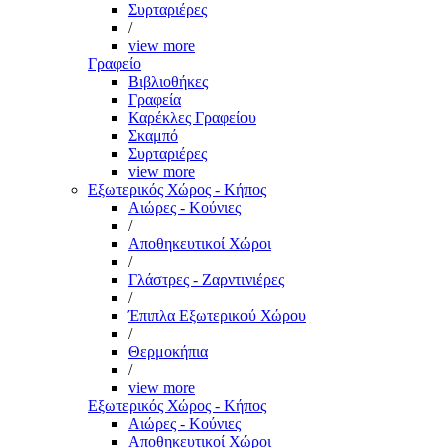
Συρταριέρες
/
view more
Γραφείο
Βιβλιοθήκες
Γραφεία
Καρέκλες Γραφείου
Σκαμπό
Συρταριέρες
view more
Εξωτερικός Χώρος - Κήπος
Αιώρες - Κούνιες
/
Αποθηκευτικοί Χώροι
/
Γλάστρες - Ζαρντινιέρες
/
Έπιπλα Εξωτερικού Χώρου
/
Θερμοκήπια
/
view more
Εξωτερικός Χώρος - Κήπος
Αιώρες - Κούνιες
Αποθηκευτικοί Χώροι