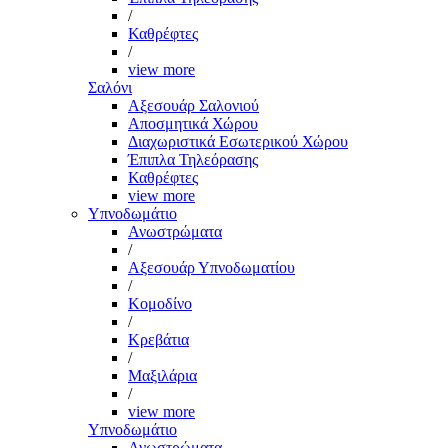
/
Καθρέφτες
/
view more
Σαλόνι
Αξεσουάρ Σαλονιού
Αποσμητικά Χώρου
Διαχωριστικά Εσωτερικού Χώρου
Έπιπλα Τηλεόρασης
Καθρέφτες
view more
Υπνοδωμάτιο
Ανωστρώματα
/
Αξεσουάρ Υπνοδωματίου
/
Κομοδίνο
/
Κρεβάτια
/
Μαξιλάρια
/
view more
Υπνοδωμάτιο
Ανωστρώματα