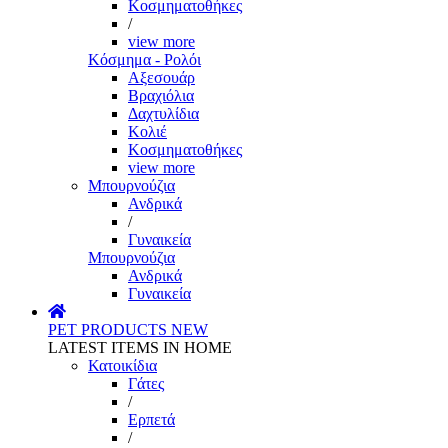
Κοσμηματοθήκες
/
view more
Κόσμημα - Ρολόι
Αξεσουάρ
Βραχιόλια
Δαχτυλίδια
Κολιέ
Κοσμηματοθήκες
view more
Μπουρνούζια
Ανδρικά
/
Γυναικεία
Μπουρνούζια
Ανδρικά
Γυναικεία
PET PRODUCTS
NEW
LATEST ITEMS IN HOME
Κατοικίδια
Γάτες
/
Ερπετά
/