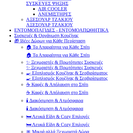
ΣΥΣΚΕΥΕΣ ΨΗΞΗΣ
AIR COOLER
ΑΝΕΜΙΣΤΗΡΕΣ
ΑΞΕΣΟΥΑΡ ΤΖΑΚΙΟΥ
ΑΞΕΣΟΥΑΡ ΤΖΑΚΙΟΥ
ΕΝΤΟΜΟΠΑΓΙΔΕΣ - ΕΝΤΟΜΟΑΠΩΘΗΤΙΚΑ
Συσκευές & Οργάνωση Κουζίνας
🎁 Ιδέες Δώρων για Κάθε Περίσταση
🏠 Τα Απαραίτητα για Κάθε Σπίτι
🏠 Τα Απαραίτητα για Κάθε Σπίτι
✨ Ξεχωριστές & Πρωτότυπες Συσκευές
✨ Ξεχωριστές & Πρωτότυπες Συσκευές
🍳 Εξοπλισμός Κουζίνας & Σερβιρίσματος
🍳 Εξοπλισμός Κουζίνας & Σερβιρίσματος
☕ Καφές & Απόλαυση στο Σπίτι
☕ Καφές & Απόλαυση στο Σπίτι
🕯️ Διακόσμηση & Ατμόσφαιρα
🕯️ Διακόσμηση & Ατμόσφαιρα
🛏️ Λευκά Είδη & Cozy Επιλογές
🛏️ Λευκά Είδη & Cozy Επιλογές
🎀 Μικρά αλλά Ξεχωριστά Δώρα