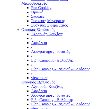
Μικροσυσκευές
Fun Cooking
Πρωινό
Σκούπες
Συσκευές Μαγειρικής
Συσκευές Σιδερώματος
Οικιακός Εξοπλισμός
Αξεσουάρ Κουζίνας
/
Ασφάλεια
/
Αφυγραντήρες - Ιονιστές
/
Είδη Camping - Θαλάσσης
/
Είδη Camping - Ταξιδιού - Θαλάσσης
/
view more
Οικιακός Εξοπλισμός
Αξεσουάρ Κουζίνας
Ασφάλεια
Αφυγραντήρες - Ιονιστές
Είδη Camping - Θαλάσσης
Είδη Camping - Ταξιδιού - Θαλάσσης
view more