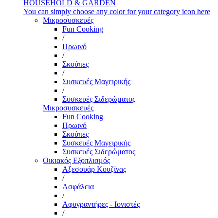
HOUSEHOLD & GARDEN
You can simply choose any color for your category icon here
Μικροσυσκευές
Fun Cooking
/
Πρωινό
/
Σκούπες
/
Συσκευές Μαγειρικής
/
Συσκευές Σιδερώματος
Μικροσυσκευές
Fun Cooking
Πρωινό
Σκούπες
Συσκευές Μαγειρικής
Συσκευές Σιδερώματος
Οικιακός Εξοπλισμός
Αξεσουάρ Κουζίνας
/
Ασφάλεια
/
Αφυγραντήρες - Ιονιστές
/