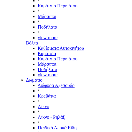
/
Καρότσια Περιπάτου
/
Μάρσιποι
/
Ποδήλατα
/
view more
Βόλτα
Καθίσματα Αυτοκινήτου
Καρότσια
Καρότσια Περιπάτου
Μάρσιποι
Ποδήλατα
view more
Δωμάτιο
Διάφορα Αξεσουάρ
/
Κρεβάτια
/
Λίκνο
/
Λίκνο - Ρηλάξ
/
Παιδικά Λευκά Είδη