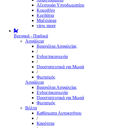
Αξεσουάρ Υπνοδωματίου
Κομοδίνο
Κρεβάτια
Μαξιλάρια
view more
Βρεφικά - Παιδικά
Ασφάλεια
Βραχιόλια Ασφαλείας
/
Ενδοεπικοινωνία
/
Προστατευτικά για Μωρά
/
Φωτισμός
Ασφάλεια
Βραχιόλια Ασφαλείας
Ενδοεπικοινωνία
Προστατευτικά για Μωρά
Φωτισμός
Βόλτα
Καθίσματα Αυτοκινήτου
/
Καρότσια