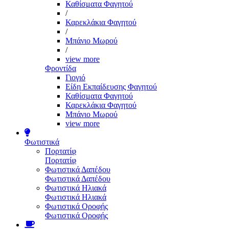
Καθίσματα Φαγητού
/
Καρεκλάκια Φαγητού
/
Μπάνιο Μωρού
/
view more
Φροντίδα
Γιογιό
Είδη Εκπαίδευσης Φαγητού
Καθίσματα Φαγητού
Καρεκλάκια Φαγητού
Μπάνιο Μωρού
view more
Φωτιστικά
Πορτατίφ
Πορτατίφ
Φωτιστικά Δαπέδου
Φωτιστικά Δαπέδου
Φωτιστικά Ηλιακά
Φωτιστικά Ηλιακά
Φωτιστικά Οροφής
Φωτιστικά Οροφής