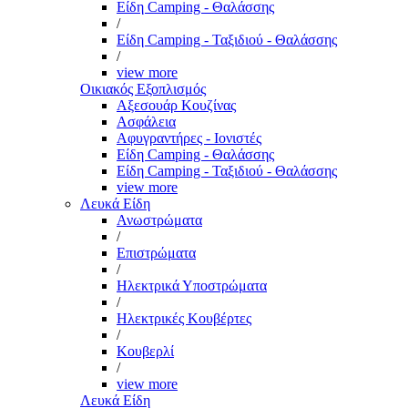
Είδη Camping - Θαλάσσης
/
Είδη Camping - Ταξιδιού - Θαλάσσης
/
view more
Οικιακός Εξοπλισμός
Αξεσουάρ Κουζίνας
Ασφάλεια
Αφυγραντήρες - Ιονιστές
Είδη Camping - Θαλάσσης
Είδη Camping - Ταξιδιού - Θαλάσσης
view more
Λευκά Είδη
Ανωστρώματα
/
Επιστρώματα
/
Ηλεκτρικά Υποστρώματα
/
Ηλεκτρικές Κουβέρτες
/
Κουβερλί
/
view more
Λευκά Είδη