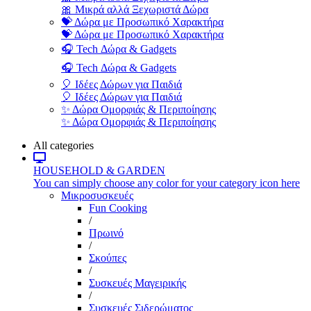
🎀 Μικρά αλλά Ξεχωριστά Δώρα
💝 Δώρα με Προσωπικό Χαρακτήρα
💝 Δώρα με Προσωπικό Χαρακτήρα
🎧 Tech Δώρα & Gadgets
🎧 Tech Δώρα & Gadgets
🎈 Ιδέες Δώρων για Παιδιά
🎈 Ιδέες Δώρων για Παιδιά
✨ Δώρα Ομορφιάς & Περιποίησης
✨ Δώρα Ομορφιάς & Περιποίησης
All categories
HOUSEHOLD & GARDEN
You can simply choose any color for your category icon here
Μικροσυσκευές
Fun Cooking
/
Πρωινό
/
Σκούπες
/
Συσκευές Μαγειρικής
/
Συσκευές Σιδερώματος