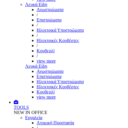
Λευκά Είδη
Ανωστρώματα
/
Επιστρώματα
/
Ηλεκτρικά Υποστρώματα
/
Ηλεκτρικές Κουβέρτες
/
Κουβερλί
/
view more
Λευκά Είδη
Ανωστρώματα
Επιστρώματα
Ηλεκτρικά Υποστρώματα
Ηλεκτρικές Κουβέρτες
Κουβερλί
view more
TOOLS
NEW IN OFFICE
Εργαλεία
Aτομική Προστασία
/