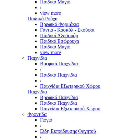
Παιδικά Μαγιό
/
view more
Παιδικά Ρούχα
Βρεφικά Φορμάκια
Γάντια - Κασκόλ - Σκούφοι
Παιδικά Αξεσουάρ
Παιδικά Εσώρουχα
Παιδικά Μαγιό
view more
Παιχνίδια
Βρεφικά Παιχνίδια
/
Παιδικά Παιχνίδια
/
Παιχνίδια Εξωτερικού Χώρου
Παιχνίδια
Βρεφικά Παιχνίδια
Παιδικά Παιχνίδια
Παιχνίδια Εξωτερικού Χώρου
Φροντίδα
Γιογιό
/
Είδη Εκπαίδευσης Φαγητού
/