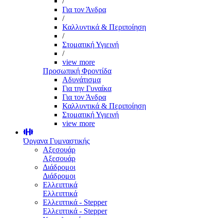
/
Για τον Άνδρα
/
Καλλυντικά & Περιποίηση
/
Στοματική Υγιεινή
/
view more
Προσωπική Φροντίδα
Αδυνάτισμα
Για την Γυναίκα
Για τον Άνδρα
Καλλυντικά & Περιποίηση
Στοματική Υγιεινή
view more
Όργανα Γυμναστικής
Αξεσουάρ
Αξεσουάρ
Διάδρομοι
Διάδρομοι
Ελλειπτικά
Ελλειπτικά
Ελλειπτικά - Stepper
Ελλειπτικά - Stepper