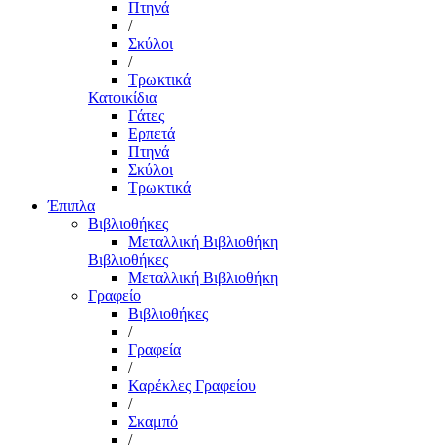
Πτηνά
/
Σκύλοι
/
Τρωκτικά
Κατοικίδια
Γάτες
Ερπετά
Πτηνά
Σκύλοι
Τρωκτικά
Έπιπλα
Βιβλιοθήκες
Μεταλλική Βιβλιοθήκη
Βιβλιοθήκες
Μεταλλική Βιβλιοθήκη
Γραφείο
Βιβλιοθήκες
/
Γραφεία
/
Καρέκλες Γραφείου
/
Σκαμπό
/