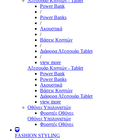
Αξεσουάρ Κινητών - Tablet
Power Bank
/
Power Banks
/
Ακουστικά
/
Βάσεις Κινητών
/
Διάφορα Αξεσουάρ Tablet
/
view more
Αξεσουάρ Κινητών - Tablet
Power Bank
Power Banks
Ακουστικά
Βάσεις Κινητών
Διάφορα Αξεσουάρ Tablet
view more
Οθόνες Υπολογιστών
Φορητές Οθόνες
Οθόνες Υπολογιστών
Φορητές Οθόνες
FASHION STYLING