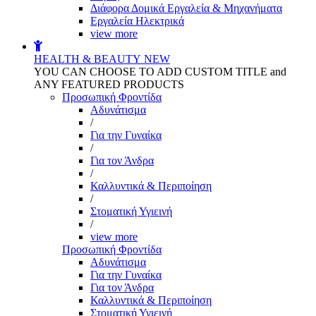
Διάφορα Δομικά Εργαλεία & Μηχανήματα
Εργαλεία Ηλεκτρικά
view more
HEALTH & BEAUTY
NEW
YOU CAN CHOOSE TO ADD CUSTOM TITLE and
ANY FEATURED PRODUCTS
Προσωπική Φροντίδα
Αδυνάτισμα
/
Για την Γυναίκα
/
Για τον Άνδρα
/
Καλλυντικά & Περιποίηση
/
Στοματική Υγιεινή
/
view more
Προσωπική Φροντίδα
Αδυνάτισμα
Για την Γυναίκα
Για τον Άνδρα
Καλλυντικά & Περιποίηση
Στοματική Υγιεινή