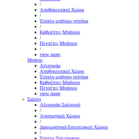
/
Αποθηκευτικοί Χώροι
/
Έπιπλο μπάνιου νιπτήρα
/
Καθρέπτες Μπάνιου
/
Πετσέτες Μπάνιου
/
view more
Μπάνιο
Αξεσουάρ
Αποθηκευτικοί Χώροι
Έπιπλο μπάνιου νιπτήρα
Καθρέπτες Μπάνιου
Πετσέτες Μπάνιου
view more
Σαλόνι
Αξεσουάρ Σαλονιού
/
Αποσμητικά Χώρου
/
Διαχωριστικά Εσωτερικού Χώρου
/
Έπιπλα Τηλεόρασης