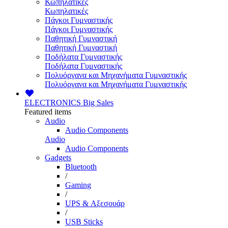
Κωπηλατικές
Κωπηλατικές
Πάγκοι Γυμναστικής
Πάγκοι Γυμναστικής
Παθητική Γυμναστική
Παθητική Γυμναστική
Ποδήλατα Γυμναστικής
Ποδήλατα Γυμναστικής
Πολυόργανα και Μηχανήματα Γυμναστικής
Πολυόργανα και Μηχανήματα Γυμναστικής
ELECTRONICS
Big Sales
Featured items
Audio
Audio Components
Audio
Audio Components
Gadgets
Bluetooth
/
Gaming
/
UPS & Αξεσουάρ
/
USB Sticks