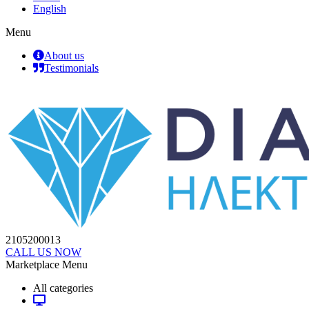
English
Menu
About us
Testimonials
2105200013
CALL US NOW
Marketplace Menu
All categories