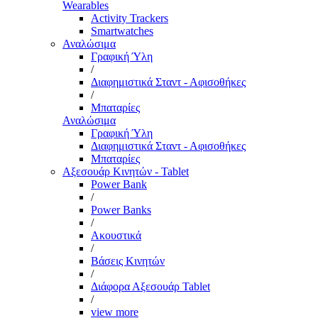
Wearables
Activity Trackers
Smartwatches
Αναλώσιμα
Γραφική Ύλη
/
Διαφημιστικά Σταντ - Αφισοθήκες
/
Μπαταρίες
Αναλώσιμα
Γραφική Ύλη
Διαφημιστικά Σταντ - Αφισοθήκες
Μπαταρίες
Αξεσουάρ Κινητών - Tablet
Power Bank
/
Power Banks
/
Ακουστικά
/
Βάσεις Κινητών
/
Διάφορα Αξεσουάρ Tablet
/
view more