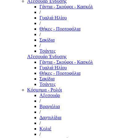
Αξεσουάρ Ένδυσης
Γάντια - Σκούφοι - Κασκόλ
/
Γυαλιά Ηλίου
/
Θήκες - Πορτοφόλια
/
Σακίδια
/
Τσάντες
Αξεσουάρ Ένδυσης
Γάντια - Σκούφοι - Κασκόλ
Γυαλιά Ηλίου
Θήκες - Πορτοφόλια
Σακίδια
Τσάντες
Κόσμημα - Ρολόι
Αξεσουάρ
/
Βραχιόλια
/
Δαχτυλίδια
/
Κολιέ
/