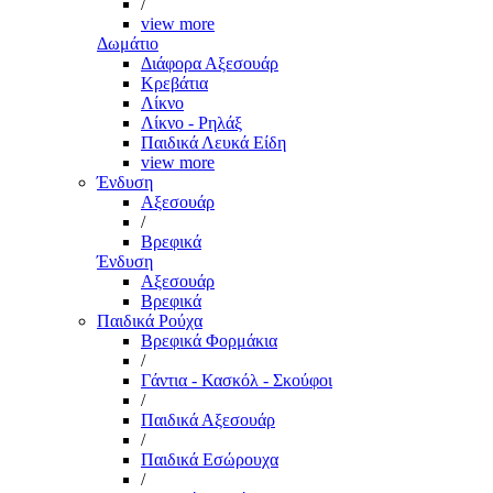
/
view more
Δωμάτιο
Διάφορα Αξεσουάρ
Κρεβάτια
Λίκνο
Λίκνο - Ρηλάξ
Παιδικά Λευκά Είδη
view more
Ένδυση
Αξεσουάρ
/
Βρεφικά
Ένδυση
Αξεσουάρ
Βρεφικά
Παιδικά Ρούχα
Βρεφικά Φορμάκια
/
Γάντια - Κασκόλ - Σκούφοι
/
Παιδικά Αξεσουάρ
/
Παιδικά Εσώρουχα
/