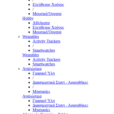
Ελεύθερος Χρόνος
/
Μουσικά Όργανα
Hobby
Αθλήματα
Ελεύθερος Χρόνος
Μουσικά Όργανα
Wearables
Activity Trackers
/
Smartwatches
Wearables
Activity Trackers
Smartwatches
Αναλώσιμα
Γραφική Ύλη
/
Διαφημιστικά Σταντ - Αφισοθήκες
/
Μπαταρίες
Αναλώσιμα
Γραφική Ύλη
Διαφημιστικά Σταντ - Αφισοθήκες
Μπαταρίες