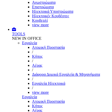
Ανωστρώματα
Επιστρώματα
Ηλεκτρικά Υποστρώματα
Ηλεκτρικές Κουβέρτες
Κουβερλί
view more
TOOLS
NEW IN OFFICE
Εργαλεία
Aτομική Προστασία
/
Kήπος
/
Αέρας
/
Διάφορα Δομικά Εργαλεία & Μηχανήματα
/
Εργαλεία Ηλεκτρικά
/
view more
Εργαλεία
Aτομική Προστασία
Kήπος
Αέρας