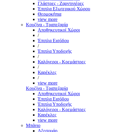
Γλάστρες - Ζαρντινιέρες
Έπιπλα Εξωτερικού Χώρου
Θερμοκήπια
view more
Κουζίνα - Τραπεζαρία
Αποθηκευτικοί Χώροι
/
Έπιπλα Εισόδου
/
Έπιπλα Υποδοχής
/
Καλόγεροι - Κρεμάστρες
/
Καρέκλες
/
view more
Κουζίνα - Τραπεζαρία
Αποθηκευτικοί Χώροι
Έπιπλα Εισόδου
Έπιπλα Υποδοχής
Καλόγεροι - Κρεμάστρες
Καρέκλες
view more
Μπάνιο
Αξεσουάρ