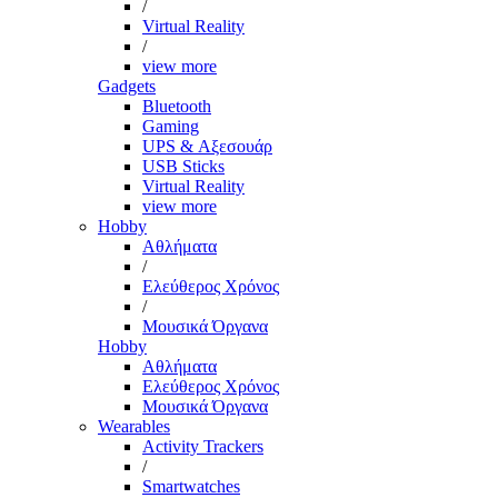
/
Virtual Reality
/
view more
Gadgets
Bluetooth
Gaming
UPS & Αξεσουάρ
USB Sticks
Virtual Reality
view more
Hobby
Αθλήματα
/
Ελεύθερος Χρόνος
/
Μουσικά Όργανα
Hobby
Αθλήματα
Ελεύθερος Χρόνος
Μουσικά Όργανα
Wearables
Activity Trackers
/
Smartwatches