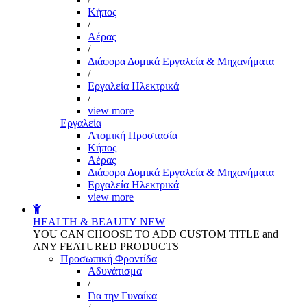
Kήπος
/
Αέρας
/
Διάφορα Δομικά Εργαλεία & Μηχανήματα
/
Εργαλεία Ηλεκτρικά
/
view more
Εργαλεία
Aτομική Προστασία
Kήπος
Αέρας
Διάφορα Δομικά Εργαλεία & Μηχανήματα
Εργαλεία Ηλεκτρικά
view more
HEALTH & BEAUTY
NEW
YOU CAN CHOOSE TO ADD CUSTOM TITLE and
ANY FEATURED PRODUCTS
Προσωπική Φροντίδα
Αδυνάτισμα
/
Για την Γυναίκα